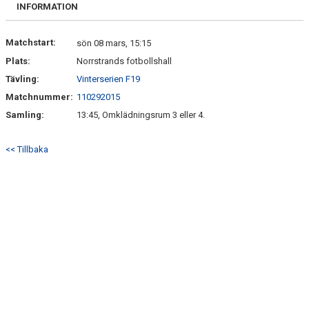
BILJETTER OCH SÄSONGSKORT
INFORMATION
MATCHER
Matchstart:
sön 08 mars, 15:15
Plats:
Norrstrands fotbollshall
PITEENERGI PRE CAMP 2026
Tävling:
Vinterserien F19
Matchnummer:
110292015
Samling:
13:45, Omklädningsrum 3 eller 4.
<< Tillbaka