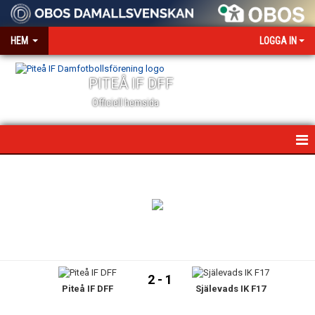
HEM
LOGGA IN
PITEÅ IF DFF
Officiell hemsida
HEM
NYHETER
VÅR VÄRDEGRUND
OM KLUBBEN
2 - 1
Piteå IF DFF
Själevads IK F17
KONTAKT