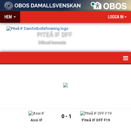
HEM
LOGGA IN
PITEÅ IF DFF
Officiell hemsida
HEM
NYHETER
VÅR VÄRDEGRUND
OM KLUBBEN
0 - 1
Assi IF
Piteå IF DFF F19
KONTAKT