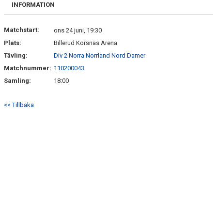
BILJETTER OCH SÄSONGSKORT
INFORMATION
MATCHER
Matchstart:
ons 24 juni, 19:30
Plats:
Billerud Korsnäs Arena
PITEENERGI PRE CAMP 2026
Tävling:
Div 2 Norra Norrland Nord Damer
Matchnummer:
110200043
Samling:
18:00
<< Tillbaka