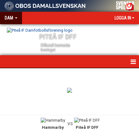
DAM
LOGGA IN
PITEÅ IF DFF
Officiell hemsida
Damlaget
HEM
NYHETER
VÅRA PARTNERS
MEDIA OCH ACKREDITERING
vs
Hammarby
Piteå IF DFF
KALENDER