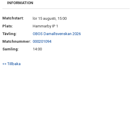
MATCHER
INFORMATION
MATCHER & SERIETABELL
Matchstart:
lör 15 augusti, 15:00
Plats:
Hammarby IP 1
Tävling:
OBOS Damallsvenskan 2026
Matchnummer:
000201094
Samling:
14:00
<< Tillbaka