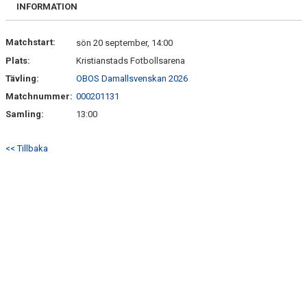
MATCHER
INFORMATION
MATCHER & SERIETABELL
Matchstart:
sön 20 september, 14:00
Plats:
Kristianstads Fotbollsarena
Tävling:
OBOS Damallsvenskan 2026
Matchnummer:
000201131
Samling:
13:00
<< Tillbaka