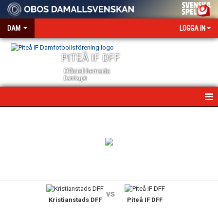
DAM
LOGGA IN
PITEÅ IF DFF
Officiell hemsida
Damlaget
HEM
NYHETER
VÅRA PARTNERS
MEDIA OCH ACKREDITERING
vs
Kristianstads DFF
Piteå IF DFF
KALENDER