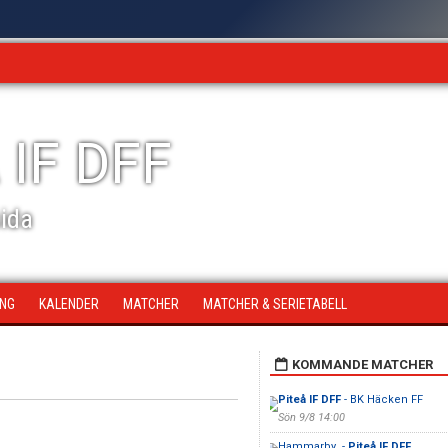
 IF DFF
sida
ING
KALENDER
MATCHER
MATCHER & SERIETABELL
KOMMANDE MATCHER
Piteå IF DFF
- BK Häcken FF
Sön 9/8 14:00
Hammarby -
Piteå IF DFF