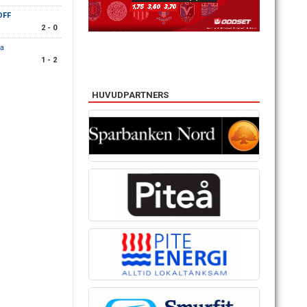
DFF
2 - 0
a
1 - 2
HUVUDPARTNERS