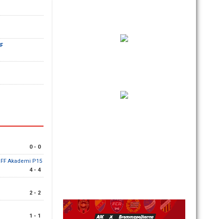
FF
0 - 0
å FF Akademi P15
4 - 4
2 - 2
1 - 1