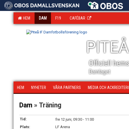
HEM
DAM
F19
CAFÉBAR
PITEÅ
Officiell hem
Damlaget
HEM
NYHETER
VÅRA PARTNERS
MEDIA OCH ACKREDITER
Dam
» Träning
Tid:
fre 12 juni, 09:30 - 11:00
Plats:
LF Arena