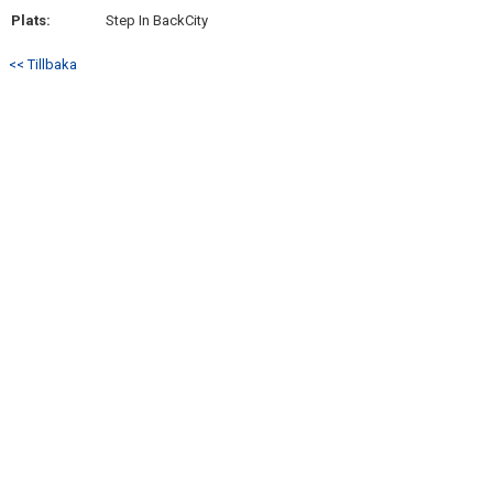
DOKUMENT
Plats:
Step In BackCity
MATCHER OCH SERIETABELL
<< Tillbaka