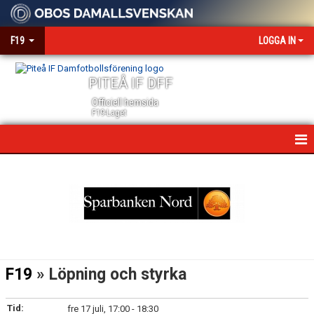
F19
LOGGA IN
PITEÅ IF DFF
Officiell hemsida
F19-Laget
HEM
NYHETER
KALENDER
MATCHER
F19
» Löpning och styrka
TRUPPEN
Tid:
fre 17 juli, 17:00 - 18:30