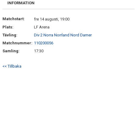
DOKUMENT
INFORMATION
MATCHER OCH SERIETABELL
Matchstart:
fre 14 augusti, 19:00
Plats:
LF Arena
Tävling:
Div 2 Norra Norrland Nord Damer
Matchnummer:
110200056
Samling:
17:30
<< Tillbaka