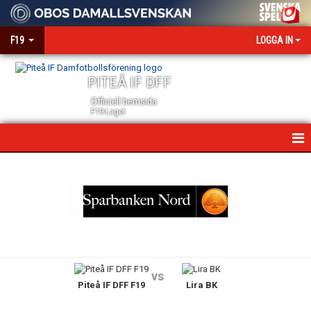
F19
LOGGA IN
PITEÅ IF DFF
Officiell hemsida
F19-Laget
HEM
NYHETER
KALENDER
MATCHER
vs
Piteå IF DFF F19
Lira BK
TRUPPEN