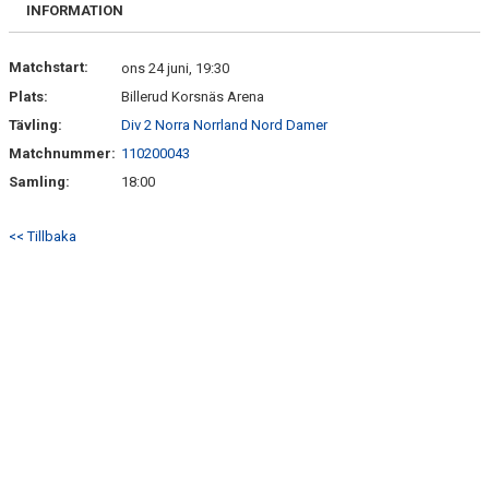
BILJETTER OCH SÄSONGSKORT
INFORMATION
MATCHER
Matchstart:
ons 24 juni, 19:30
Plats:
Billerud Korsnäs Arena
PITEENERGI PRE CAMP 2026
Tävling:
Div 2 Norra Norrland Nord Damer
Matchnummer:
110200043
Samling:
18:00
<< Tillbaka