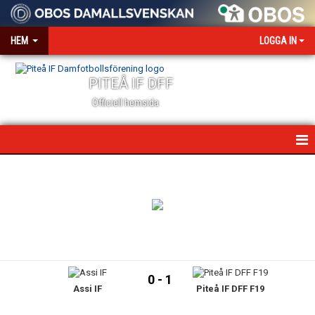
HEM
LOGGA IN
PITEÅ IF DFF
Officiell hemsida
HEM
NYHETER
VÅR VÄRDEGRUND
OM KLUBBEN
0 - 1
Assi IF
Piteå IF DFF F19
KONTAKT