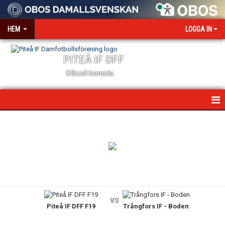
HEM
LOGGA IN
PITEÅ IF DFF
Officiell hemsida
HEM
NYHETER
VÅR VÄRDEGRUND
OM KLUBBEN
vs
Piteå IF DFF F19
Trångfors IF - Boden
KONTAKT