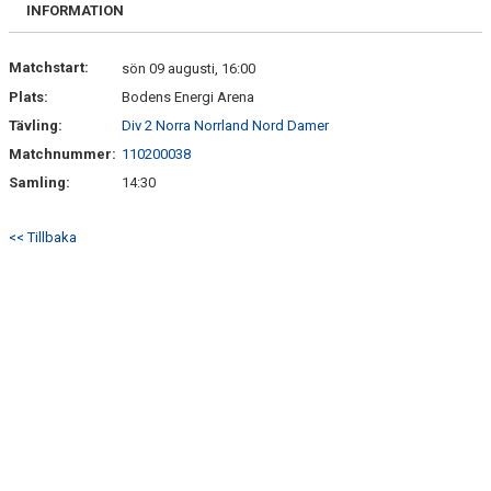
BILJETTER OCH SÄSONGSKORT
INFORMATION
MATCHER
Matchstart:
sön 09 augusti, 16:00
Plats:
Bodens Energi Arena
PITEENERGI PRE CAMP 2026
Tävling:
Div 2 Norra Norrland Nord Damer
Matchnummer:
110200038
Samling:
14:30
<< Tillbaka