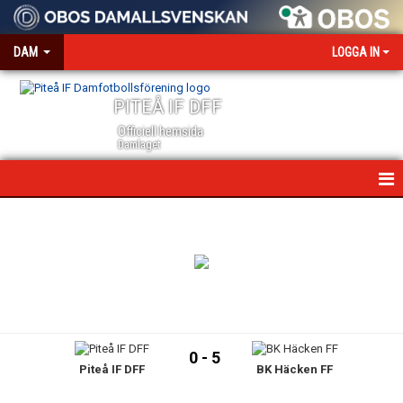
DAM
LOGGA IN
PITEÅ IF DFF
Officiell hemsida
Damlaget
HEM
NYHETER
VÅRA PARTNERS
MEDIA OCH ACKREDITERING
0 - 5
Piteå IF DFF
BK Häcken FF
KALENDER