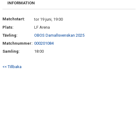
MATCHER
INFORMATION
MATCHER & SERIETABELL
Matchstart:
tor 19 juni, 19:00
Plats:
LF Arena
Tävling:
OBOS Damallsvenskan 2025
Matchnummer:
000201084
Samling:
18:00
<< Tillbaka