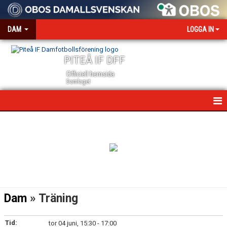
DAM
LOGGA IN
PITEÅ IF DFF
Officiell hemsida
Damlaget
HEM
NYHETER
VÅRA PARTNERS
MEDIA OCH ACKREDITERING
Dam
» Träning
KALENDER
Tid:
tor 04 juni, 15:30 - 17:00