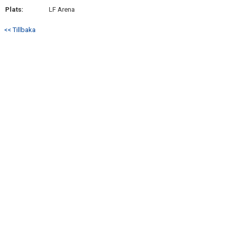
MATCHER
Plats:
LF Arena
MATCHER & SERIETABELL
<< Tillbaka