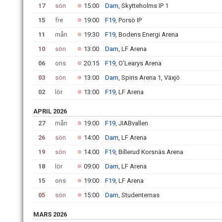
17
sön
15:00
Dam
, Skytteholms IP 1
15
fre
19:00
F19
, Porsö IP
11
mån
19:30
F19
, Bodens Energi Arena
10
sön
13:00
Dam
, LF Arena
06
ons
20:15
F19
, O'Learys Arena
03
sön
13:00
Dam
, Spiris Arena 1, Växjö
02
lör
13:00
F19
, LF Arena
APRIL 2026
27
mån
19:00
F19
, JIABvallen
26
sön
14:00
Dam
, LF Arena
19
sön
14:00
F19
, Billerud Korsnäs Arena
18
lör
09:00
Dam
, LF Arena
15
ons
19:00
F19
, LF Arena
05
sön
15:00
Dam
, Studenternas
MARS 2026