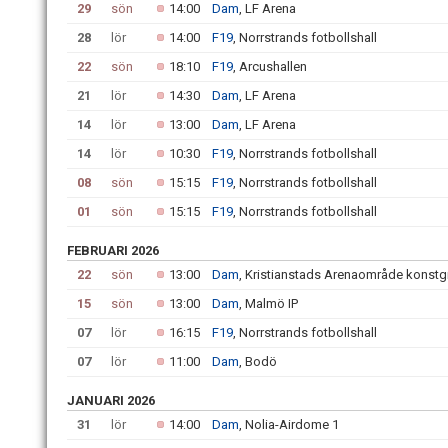
29
sön
14:00
Dam
, LF Arena
28
lör
14:00
F19
, Norrstrands fotbollshall
22
sön
18:10
F19
, Arcushallen
21
lör
14:30
Dam
, LF Arena
14
lör
13:00
Dam
, LF Arena
14
lör
10:30
F19
, Norrstrands fotbollshall
08
sön
15:15
F19
, Norrstrands fotbollshall
01
sön
15:15
F19
, Norrstrands fotbollshall
FEBRUARI 2026
22
sön
13:00
Dam
, Kristianstads Arenaområde konstg
15
sön
13:00
Dam
, Malmö IP
07
lör
16:15
F19
, Norrstrands fotbollshall
07
lör
11:00
Dam
, Bodö
JANUARI 2026
31
lör
14:00
Dam
, Nolia-Airdome 1