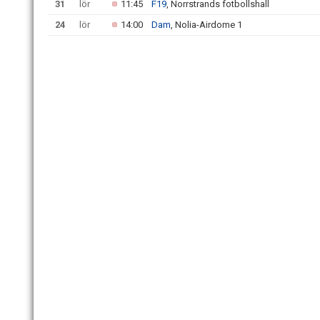
31
lör
11:45
F19
, Norrstrands fotbollshall
24
lör
14:00
Dam
, Nolia-Airdome 1