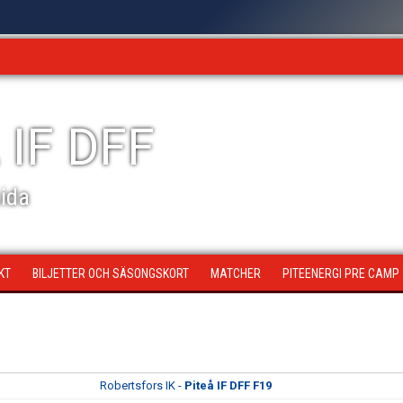
 IF DFF
sida
KT
BILJETTER OCH SÄSONGSKORT
MATCHER
PITEENERGI PRE CAMP
Robertsfors IK -
Piteå IF DFF F19