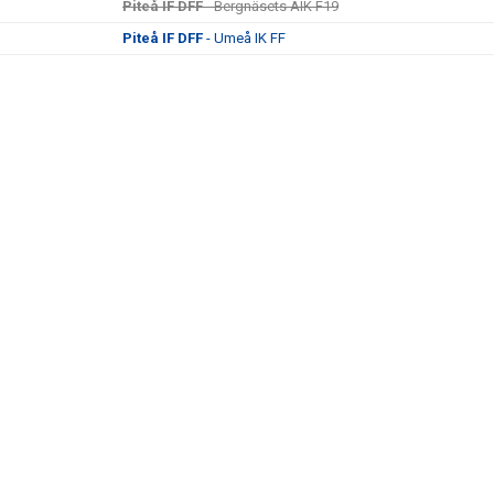
Piteå IF DFF
- Bergnäsets AIK F19
Piteå IF DFF
- Umeå IK FF