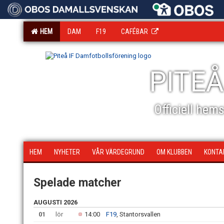
HEM
DAM
F19
CAFÉBAR
PITEÅ
Officiell hem
HEM
NYHETER
VÅR VÄRDEGRUND
OM KLUBBEN
KONTA
Spelade matcher
AUGUSTI 2026
01
lör
14:00
F19
, Stantorsvallen