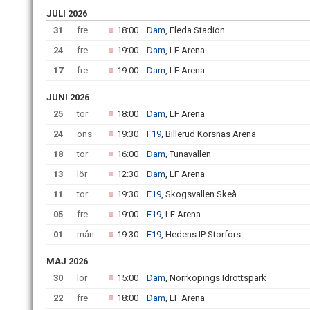
JULI 2026
31
fre
18:00
Dam
, Eleda Stadion
24
fre
19:00
Dam
, LF Arena
17
fre
19:00
Dam
, LF Arena
JUNI 2026
25
tor
18:00
Dam
, LF Arena
24
ons
19:30
F19
, Billerud Korsnäs Arena
18
tor
16:00
Dam
, Tunavallen
13
lör
12:30
Dam
, LF Arena
11
tor
19:30
F19
, Skogsvallen Skeå
05
fre
19:00
F19
, LF Arena
01
mån
19:30
F19
, Hedens IP Storfors
MAJ 2026
30
lör
15:00
Dam
, Norrköpings Idrottspark
22
fre
18:00
Dam
, LF Arena