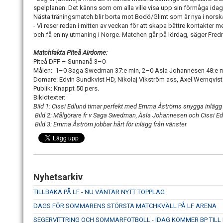
spelplanen. Det känns som om alla ville visa upp sin förmåga idag
Nästa träningsmatch blir borta mot Bodö/Glimt som är nya i norska
- Vi reser redan i mitten av veckan för att skapa bättre kontakter m
och få en ny utmaning i Norge. Matchen går på lördag, säger Fred
Matchfakta Piteå Airdome:
Piteå DFF – Sunnanå 3–0
Målen:
1–0 Saga Swedman 37:e min, 2–0 Asla Johannesen 48:e min
Domare: Edvin Sundkvist HD, Nikolaj Vikström ass, Axel Wernqvist
Publik: Knappt 50 pers.
Bikldtexter:
Bild 1: Cissi Edlund timar perfekt med Emma Åströms snygga inlägg 
Bild 2: Målgörare fr v Saga Swedman, Àsla Johannesen och Cissi Ed
Bild 3: Emma Åström jobbar hårt för inlägg från vänster
Nyhetsarkiv
TILLBAKA PÅ LF - NU VÄNTAR NYTT TOPPLAG
DAGS FÖR SOMMARENS STÖRSTA MATCHKVÄLL PÅ LF ARENA
SEGERVITTRING OCH SOMMARFOTBOLL - IDAG KOMMER BP TILL