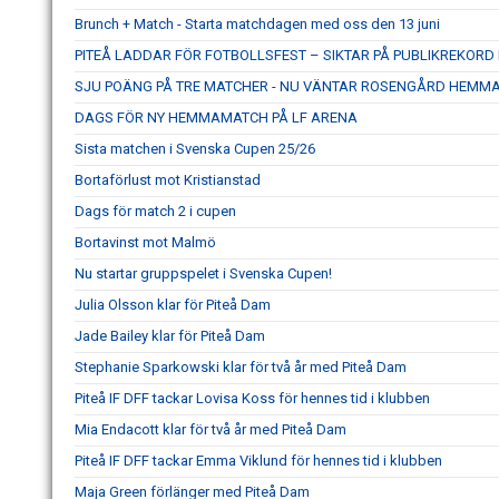
Brunch + Match - Starta matchdagen med oss den 13 juni
PITEÅ LADDAR FÖR FOTBOLLSFEST – SIKTAR PÅ PUBLIKREKOR
SJU POÄNG PÅ TRE MATCHER - NU VÄNTAR ROSENGÅRD HEMM
DAGS FÖR NY HEMMAMATCH PÅ LF ARENA
Sista matchen i Svenska Cupen 25/26
Bortaförlust mot Kristianstad
Dags för match 2 i cupen
Bortavinst mot Malmö
Nu startar gruppspelet i Svenska Cupen!
Julia Olsson klar för Piteå Dam
Jade Bailey klar för Piteå Dam
Stephanie Sparkowski klar för två år med Piteå Dam
Piteå IF DFF tackar Lovisa Koss för hennes tid i klubben
Mia Endacott klar för två år med Piteå Dam
Piteå IF DFF tackar Emma Viklund för hennes tid i klubben
Maja Green förlänger med Piteå Dam