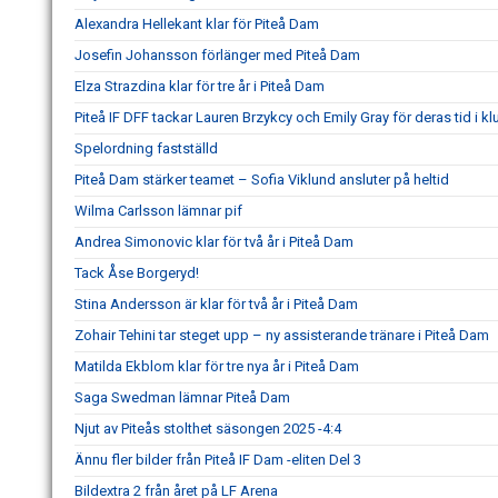
Alexandra Hellekant klar för Piteå Dam
Josefin Johansson förlänger med Piteå Dam
Elza Strazdina klar för tre år i Piteå Dam
Piteå IF DFF tackar Lauren Brzykcy och Emily Gray för deras tid i k
Spelordning fastställd
Piteå Dam stärker teamet – Sofia Viklund ansluter på heltid
Wilma Carlsson lämnar pif
Andrea Simonovic klar för två år i Piteå Dam
Tack Åse Borgeryd!
Stina Andersson är klar för två år i Piteå Dam
Zohair Tehini tar steget upp – ny assisterande tränare i Piteå Dam
Matilda Ekblom klar för tre nya år i Piteå Dam
Saga Swedman lämnar Piteå Dam
Njut av Piteås stolthet säsongen 2025 -4:4
Ännu fler bilder från Piteå IF Dam -eliten Del 3
Bildextra 2 från året på LF Arena