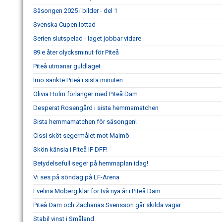
Säsongen 2025 i bilder - del 1
Svenska Cupen lottad
Serien slutspelad - laget jobbar vidare
89:e åter olycksminut för Piteå
Piteå utmanar guldlaget
Imo sänkte Piteå i sista minuten
Olivia Holm förlänger med Piteå Dam
Desperat Rosengård i sista hemmamatchen
Sista hemmamatchen för säsongen!
Cissi sköt segermålet mot Malmö
Skön känsla i Piteå IF DFF!
Betydelsefull seger på hemmaplan idag!
Vi ses på söndag på LF-Arena
Evelina Moberg klar för två nya år i Piteå Dam
Piteå Dam och Zacharias Svensson går skilda vägar
Stabil vinst i Småland