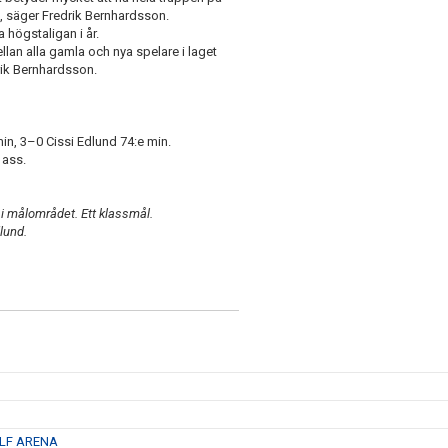
, säger Fredrik Bernhardsson.
 högstaligan i år.
ellan alla gamla och nya spelare i laget
rik Bernhardsson.
, 3–0 Cissi Edlund 74:e min.
 ass.
i målområdet. Ett klassmål.
lund.
 LF ARENA