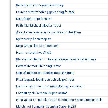
Bortamatch mot Växjö på söndag!
Laurens straffräddning gav poäng åt Piteå
Djurgårdens IF på besök!
Faith Ikidi Michael tillbaka i laget
Ásla Johannesen klar för två nya år i Piteå Dam
Ny förlust på hemmaplan
Maja Green tillbaka i laget igen
Hemmamatch mot Vittsjö
Bländande inledning – tappade segern i sista sekunderna
Bortamöte mot Linköping i afton
Upp på tå inför bortamötet mot Linköping
Piteå tappade ledningen och alla poängen
Hemmamatch mot Brommapojkarna på söndag!
Fortsatt spel i Svenska Cupen säkrat!
Piteå vädjar om publikstöd till söndagens viktiga streckmatch
Match mot Sunnanå i Svenska Cupen ikväll!