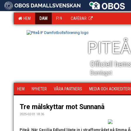
HEM
DAM
F19
CAFÉBAR
PITEÅ
Officiell hem
Damlaget
HEM
NYHETER
VÅRA PARTNERS
MEDIA OCH ACKREDITER
Tre målskyttar mot Sunnanå
2025-02-01 18:36
Piteå: När Cecilia Edlund löpte in i straffområdet på Emma 