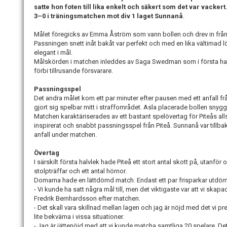
satte hon foten till lika enkelt och säkert som det var vackert.
3–0 i träningsmatchen mot div 1 laget Sunnanå
.
Målet föregicks av Emma Åström som vann bollen och drev in från 
Passningen snett inåt bakåt var perfekt och med en lika vältimad l
elegant i mål.
Målskörden i matchen inleddes av Saga Swedman som i första halvl
förbi tillrusande försvarare.
Passningsspel
Det andra målet kom ett par minuter efter pausen med ett anfall 
gjort sig spelbar mitt i straffområdet. Asla placerade bollen snyggt
Matchen karaktäriserades av ett bastant spelövertag för Piteås al
inspirerat och snabbt passningsspel från Piteå. Sunnanå var tillba
anfall under matchen.
Övertag
I särskilt första halvlek hade Piteå ett stort antal skott på, utanfö
stolpträffar och ett antal hörnor.
Domarna hade en lättdömd match. Endast ett par frisparkar utdö
- Vi kunde ha satt några mål till, men det viktigaste var att vi ska
Fredrik Bernhardsson efter matchen.
- Det skall vara skillnad mellan lagen och jag är nöjd med det vi p
lite bekväma i vissa situationer.
- Jag är jättenöjd med att vi kunde matcha samtliga 20 spelare. De