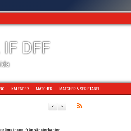
 IF DFF
sida
ING
KALENDER
MATCHER
MATCHER & SERIETABELL
<
>
Åströms inspel från vänsterkanten