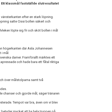
 Ett klassmål fastställde slutresultatet
vänsterkanten efter en stark löpning.
öpning satte Cissi bollen säkert och
eken löpte sig fri och sköt bollen i mål
från högerkanten där Asla Johannesen
 i mål.
lsvenska damer. Framförallt märktes ett
kapressade och hade bara ett fåtal riktiga
r och över målstolparna samt två
mdes.
pade chanser och gjorde mål, säger tränaren
resterade. Tempot var bra, även om vi blev
t betyder mycket att ha hela truppen på