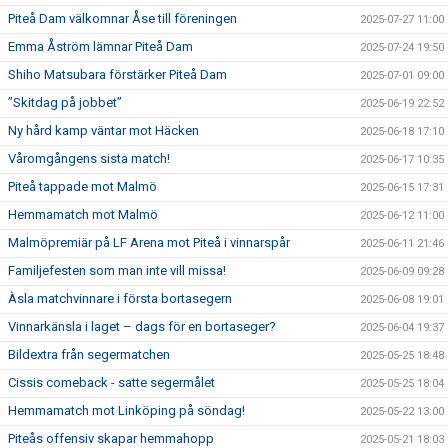
Piteå Dam välkomnar Åse till föreningen
2025-07-27 11:00
Emma Åström lämnar Piteå Dam
2025-07-24 19:50
Shiho Matsubara förstärker Piteå Dam
2025-07-01 09:00
”Skitdag på jobbet”
2025-06-19 22:52
Ny hård kamp väntar mot Häcken
2025-06-18 17:10
Våromgångens sista match!
2025-06-17 10:35
Piteå tappade mot Malmö
2025-06-15 17:31
Hemmamatch mot Malmö
2025-06-12 11:00
Malmöpremiär på LF Arena mot Piteå i vinnarspår
2025-06-11 21:46
Familjefesten som man inte vill missa!
2025-06-09 09:28
Àsla matchvinnare i första bortasegern
2025-06-08 19:01
Vinnarkänsla i laget – dags för en bortaseger?
2025-06-04 19:37
Bildextra från segermatchen
2025-05-25 18:48
Cissis comeback - satte segermålet
2025-05-25 18:04
Hemmamatch mot Linköping på söndag!
2025-05-22 13:00
Piteås offensiv skapar hemmahopp
2025-05-21 18:03