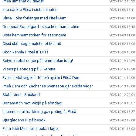
Piteå utmanar guldlaget
2025-11-12 16:22
Imo sänkte Piteå i sista minuten
2025-11-08 16:41
Olivia Holm förlänger med Piteå Dam
2025-11-07 14:00
Desperat Rosengård i sista hemmamatchen
2025-11-05 15:48
Sista hemmamatchen för säsongen!
2025-11-03 11:00
Cissi sköt segermålet mot Malmö
2025-11-02 16:08
Skön känsla i Piteå IF DFF!
2025-10-29 13:00
Betydelsefull seger på hemmaplan idag!
2025-10-19 17:59
Vi ses på söndag på LF-Arena
2025-10-16 12:20
Evelina Moberg klar för två nya år i Piteå Dam
2025-10-14 14:00
Piteå Dam och Zacharias Svensson går skilda vägar
2025-10-13 12:00
Stabil vinst i Småland
2025-10-12 20:04
Bortamatch mot Växjö på söndag!
2025-10-10 13:37
Laurens straffräddning gav poäng åt Piteå
2025-10-05 18:37
Djurgårdens IF på besök!
2025-10-02 12:00
Faith Ikidi Michael tillbaka i laget
2025-10-01 18:03