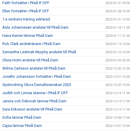
Faith fortsätter i Piteå IF DFF
2023-01-31 09:00
Ellen fortsätter i Piteå IF DFF
2023-01-28 10:00
1:a veckans träning avklarad
2023-01-21 13:03
Ásla Johannesen ansluter till Piteå Dam
2023-01-18 11:00
Hana Kerner lämnar Piteå Dam
2023-01-17 21:00
Rob Clark andretränare i Piteå Dam
2023-01-13 10:00
Samantha Leshnak Murphy ansluter till Piteå
2023-01-10 10:00
Olivia Holm ansluter till Piteå Dam
2023-01-09 20:00
Wilma Carlsson ansluter till Piteå Dam
2022-12-30 15:30
Josefin Johansson fortsätter i Piteå Dam
2022-12-21 10:00
Spelordning Obos Damallsvenskan 2023
2022-12-20 19:00
Judith och Linnea stannar i Piteå IF DFF
2022-12-14 11:00
Janina och Deborah lämnar Piteå Dam
2022-12-13 17:00
Sara Eriksson ansluter till Piteå Dam
2022-12-12 11:00
Sofia lämnar Piteå Dam
2022-12-08 17:00
Cajsa lämnar Piteå Dam
2022-12-07 13:00