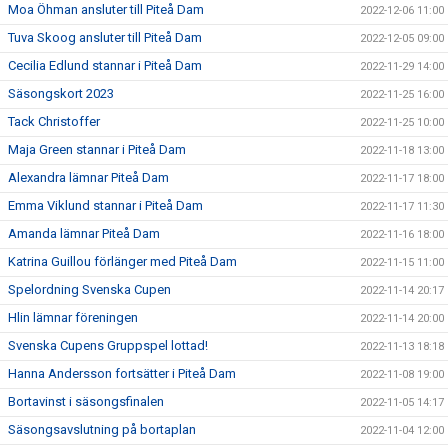
Moa Öhman ansluter till Piteå Dam
2022-12-06 11:00
Tuva Skoog ansluter till Piteå Dam
2022-12-05 09:00
Cecilia Edlund stannar i Piteå Dam
2022-11-29 14:00
Säsongskort 2023
2022-11-25 16:00
Tack Christoffer
2022-11-25 10:00
Maja Green stannar i Piteå Dam
2022-11-18 13:00
Alexandra lämnar Piteå Dam
2022-11-17 18:00
Emma Viklund stannar i Piteå Dam
2022-11-17 11:30
Amanda lämnar Piteå Dam
2022-11-16 18:00
Katrina Guillou förlänger med Piteå Dam
2022-11-15 11:00
Spelordning Svenska Cupen
2022-11-14 20:17
Hlin lämnar föreningen
2022-11-14 20:00
Svenska Cupens Gruppspel lottad!
2022-11-13 18:18
Hanna Andersson fortsätter i Piteå Dam
2022-11-08 19:00
Bortavinst i säsongsfinalen
2022-11-05 14:17
Säsongsavslutning på bortaplan
2022-11-04 12:00