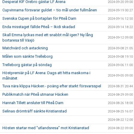
Desperat KIF Örebro gästar LF Arena
2024-09-20 09:00
Cupvinnarna försvarar guldet – tio mål under fullmånen
2024-09-19 00:27
Svenska Cupen på bortaplan för Piteå Dam
2024-09-16 12:50
Enda misstaget fällde Piteå – Ikidi skadad
2024-09-14 18:22
Skall Emma lyckas med ett snabbt mål igen? Ny lång
2024-09-12 09:00
bortaresa till Växjö
Matchvärd och avtackning
2024-09-08 21:05
Målen som sänkte Trelleborg
2024-09-08 19:10
Trelleborg gästar på söndag
2024-09-06 11:00
Höstpremiär på LF Arena: Dags att hitta maskorna i
2024-09-05 09:00
målnätet
Tuva nära klippa Häcken - poäng efter starkt försvarsspel
2024-08-31 20:44
Publikmatch när Piteå utmanar Häcken
2024-08-29 09:00
Hannah Tillett ansluter till Piteå Dam
2024-08-26 18:00
Selinas drömträff sänkte Kristianstad
2024-08-25 16:07
2024-08-22 12:00
Hösten startar med ”utlandsresa” mot Kristianstad
2024-08-22 09:00