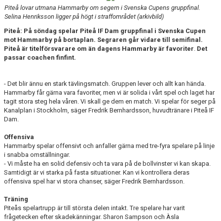
MATCHER
Piteå lovar utmana Hammarby om segern i Svenska Cupens gruppfinal.
Selina Henriksson ligger på högt i straffområdet (arkivbild)
MATCHER & SERIETABELL
Piteå: På söndag spelar Piteå IF Dam gruppfinal i Svenska Cupen
mot Hammarby på bortaplan. Segraren går vidare till semifinal.
Piteå är titelförsvarare om än dagens Hammarby är favoriter
.
Det
passar coachen finfint.
- Det blir ännu en stark tävlingsmatch. Gruppen lever och allt kan hända.
Hammarby får gärna vara favoriter, men vi är solida i vårt spel och laget har
tagit stora steg hela våren. Vi skall ge dem en match. Vi spelar för seger på
Kanalplan i Stockholm, säger Fredrik Bernhardsson, huvudtränare i Piteå IF
Dam.
Offensiva
Hammarby spelar offensivt och anfaller gärna med tre-fyra spelare på linje
i snabba omställningar.
- Vi måste ha en solid defensiv och ta vara på de bollvinster vi kan skapa.
Samtidigt är vi starka på fasta situationer. Kan vi kontrollera deras
offensiva spel har vi stora chanser, säger Fredrik Bernhardsson.
Träning
Piteås spelartrupp är till största delen intakt. Tre spelare har varit
frågetecken efter skadekänningar. Sharon Sampson och Àsla