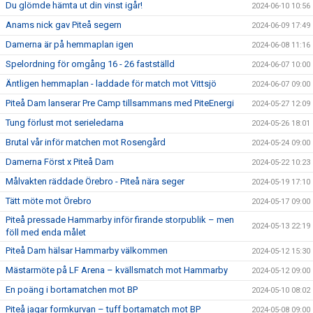
Du glömde hämta ut din vinst igår!
2024-06-10 10:56
Anams nick gav Piteå segern
2024-06-09 17:49
Damerna är på hemmaplan igen
2024-06-08 11:16
Spelordning för omgång 16 - 26 fastställd
2024-06-07 10:00
Äntligen hemmaplan - laddade för match mot Vittsjö
2024-06-07 09:00
Piteå Dam lanserar Pre Camp tillsammans med PiteEnergi
2024-05-27 12:09
Tung förlust mot serieledarna
2024-05-26 18:01
Brutal vår inför matchen mot Rosengård
2024-05-24 09:00
Damerna Först x Piteå Dam
2024-05-22 10:23
Målvakten räddade Örebro - Piteå nära seger
2024-05-19 17:10
Tätt möte mot Örebro
2024-05-17 09:00
Piteå pressade Hammarby inför firande storpublik – men
2024-05-13 22:19
föll med enda målet
Piteå Dam hälsar Hammarby välkommen
2024-05-12 15:30
Mästarmöte på LF Arena – kvällsmatch mot Hammarby
2024-05-12 09:00
En poäng i bortamatchen mot BP
2024-05-10 08:02
Piteå jagar formkurvan – tuff bortamatch mot BP
2024-05-08 09:00