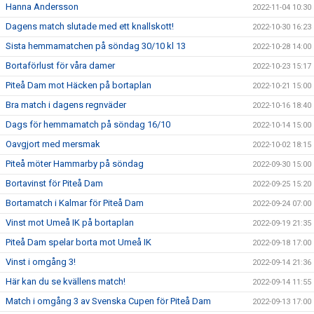
Hanna Andersson
2022-11-04 10:30
Dagens match slutade med ett knallskott!
2022-10-30 16:23
Sista hemmamatchen på söndag 30/10 kl 13
2022-10-28 14:00
Bortaförlust för våra damer
2022-10-23 15:17
Piteå Dam mot Häcken på bortaplan
2022-10-21 15:00
Bra match i dagens regnväder
2022-10-16 18:40
Dags för hemmamatch på söndag 16/10
2022-10-14 15:00
Oavgjort med mersmak
2022-10-02 18:15
Piteå möter Hammarby på söndag
2022-09-30 15:00
Bortavinst för Piteå Dam
2022-09-25 15:20
Bortamatch i Kalmar för Piteå Dam
2022-09-24 07:00
Vinst mot Umeå IK på bortaplan
2022-09-19 21:35
Piteå Dam spelar borta mot Umeå IK
2022-09-18 17:00
Vinst i omgång 3!
2022-09-14 21:36
Här kan du se kvällens match!
2022-09-14 11:55
Match i omgång 3 av Svenska Cupen för Piteå Dam
2022-09-13 17:00