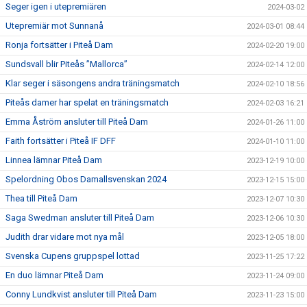
Seger igen i utepremiären
2024-03-02
Utepremiär mot Sunnanå
2024-03-01 08:44
Ronja fortsätter i Piteå Dam
2024-02-20 19:00
Sundsvall blir Piteås ”Mallorca”
2024-02-14 12:00
Klar seger i säsongens andra träningsmatch
2024-02-10 18:56
Piteås damer har spelat en träningsmatch
2024-02-03 16:21
Emma Åström ansluter till Piteå Dam
2024-01-26 11:00
Faith fortsätter i Piteå IF DFF
2024-01-10 11:00
Linnea lämnar Piteå Dam
2023-12-19 10:00
Spelordning Obos Damallsvenskan 2024
2023-12-15 15:00
Thea till Piteå Dam
2023-12-07 10:30
Saga Swedman ansluter till Piteå Dam
2023-12-06 10:30
Judith drar vidare mot nya mål
2023-12-05 18:00
Svenska Cupens gruppspel lottad
2023-11-25 17:22
En duo lämnar Piteå Dam
2023-11-24 09:00
Conny Lundkvist ansluter till Piteå Dam
2023-11-23 15:00