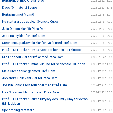
Bortaförlust mot Kristianstad
2026-02-22 15:20
Dags för match 2 i cupen
2026-02-20 15:15
Bortavinst mot Malmö
2026-02-15 15:01
Nu startar gruppspelet i Svenska Cupen!
2026-02-13 17:00
Julia Olsson klar för Piteå Dam
2026-02-10 15:00
Jade Bailey klar för Piteå Dam
2026-01-16 12:00
Stephanie Sparkowski klar för två år med Piteå Dam
2026-01-15 15:05
Piteå IF DFF tackar Lovisa Koss för hennes tid i klubben
2026-01-15 10:00
Mia Endacott klar för två år med Piteå Dam
2026-01-14 15:00
Piteå IF DFF tackar Emma Viklund för hennes tid i klubben
2025-12-30 14:00
Maja Green förlänger med Piteå Dam
2025-12-29 13:00
Alexandra Hellekant klar för Piteå Dam
2025-12-28 13:00
Josefin Johansson förlänger med Piteå Dam
2025-12-27 13:00
Elza Strazdina klar för tre år i Piteå Dam
2025-12-23 13:00
Piteå IF DFF tackar Lauren Brzykcy och Emily Gray för deras
2025-12-22 15:25
tid i klubben
Spelordning fastställd
2025-12-18 10:23