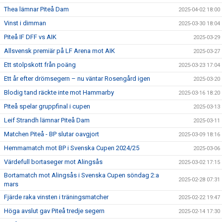
Thea lämnar Piteå Dam
2025-04-02 18:00
Vinst i dimman
2025-03-30 18:04
Piteå IF DFF vs AIK
2025-03-29
Allsvensk premiär på LF Arena mot AIK
2025-03-27
Ett stolpskott från poäng
2025-03-23 17:04
Ett år efter drömsegern – nu väntar Rosengård igen
2025-03-20
Blodig tand räckte inte mot Hammarby
2025-03-16 18:20
Piteå spelar gruppfinal i cupen
2025-03-13
Leif Strandh lämnar Piteå Dam
2025-03-11
Matchen Piteå - BP slutar oavgjort
2025-03-09 18:16
Hemmamatch mot BP i Svenska Cupen 2024/25
2025-03-06
Värdefull bortaseger mot Alingsås
2025-03-02 17:15
Bortamatch mot Alingsås i Svenska Cupen söndag 2:a
2025-02-28 07:31
mars
Fjärde raka vinsten i träningsmatcher
2025-02-22 19:47
Höga avslut gav Piteå tredje segern
2025-02-14 17:30