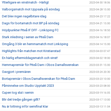
Ytterligare en vinstmatch - Härligt
2023-04-30 18:06
Valborgsmatch mot Uppsala på söndag
2023-04-28 15:00
Det blev ingen nagelbitare idag
2023-04-23 17:22
Dags för bortamatch mot BP på söndag
2023-04-21 15:00
Höjdpunkter Piteå IF DFF - Linköping FC
2023-04-16 18:50
Stark inledning i serien av Piteå Dam
2023-04-16 18:07
Omgång 3 blir en hemmamatch mot Linköping
2023-04-14 15:00
Highlights från matchen mot Kristianstad
2023-04-03 07:47
En härlig eftermiddagsmatch och vinst!
2023-04-02 18:00
Hemmapremiär för Piteå Dam i Obos Damallsvenskan
2023-03-31 15:00
Oavgjort i premiären
2023-03-24 20:30
Bortapremiär i Obos Damallsvenskan för Piteå Dam
2023-03-23 10:00
Påminnelse om Studio Upptakt 2023
2023-03-23 08:00
Cupen tog slut i semin
2023-03-19 16:05
Blir det tredje gången gillt?
2023-03-17 13:00
Nu är lottning inför semifinal klar
2023-03-13 11:04