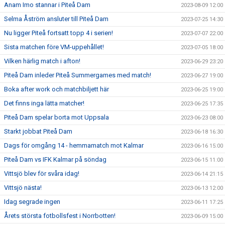
Anam Imo stannar i Piteå Dam
2023-08-09 12:00
Selma Åström ansluter till Piteå Dam
2023-07-25 14:30
Nu ligger Piteå fortsatt topp 4 i serien!
2023-07-07 22:00
Sista matchen före VM-uppehållet!
2023-07-05 18:00
Vilken härlig match i afton!
2023-06-29 23:20
Piteå Dam inleder Piteå Summergames med match!
2023-06-27 19:00
Boka after work och matchbiljett här
2023-06-25 19:00
Det finns inga lätta matcher!
2023-06-25 17:35
Piteå Dam spelar borta mot Uppsala
2023-06-23 08:00
Starkt jobbat Piteå Dam
2023-06-18 16:30
Dags för omgång 14 - hemmamatch mot Kalmar
2023-06-16 15:00
Piteå Dam vs IFK Kalmar på söndag
2023-06-15 11:00
Vittsjö blev för svåra idag!
2023-06-14 21:15
Vittsjö nästa!
2023-06-13 12:00
Idag segrade ingen
2023-06-11 17:25
Årets största fotbollsfest i Norrbotten!
2023-06-09 15:00