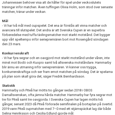
Johannessen behöver visa att de håller för spel under veckoslutets
träningar inför matchen. Även tuffingen Olivia Holm, som stod över senaste
matchen, tränar under veckan.
Mål
- Vi har två mål med cupspelet. Det ena är förstås att vinna matcher och
avancera till slutspelet. Det andra är att Svenska Cupen är en superbra
förberedelse med tuffa tävlingsmatcher mot starkt motstånd. Det bygger
upp vårt speltempo inför seriepremiären bort mot Rosengård söndagen
den 23 mars.
Konkurrenskraft
- Vi har fyra segrar och en oavgjord mot starkt motstånd under våren, inte
minst mot Bodö och Kuopio samt två allsvenska motståndare. Hammarby
blir ännu en utmaning inför seriepremiären. Vi känner oss trygga,
konkurrenskraftiga och ser fram emot matchen på söndag. Det är spelarna
på plan som skall göra det, säger Fredrik Bernhardsson.
Statistik
Hammarby och Piteå har mötts tio gånger sedan 2018 i OBOS
Damallsvenskan, ofta jämna hårda matcher. Hammarby har fyra segrar mot
tre för Piteå samt tre oavgjorda. I Svenska Cupen har lagen mötts två
gånger, senast 2023 då Piteå förlorade semifinalen på bortaplan på övertid.
2019 vann Piteå cupmatchen med 7–0 med ett stjärnspäckat lag där både
Selina Henriksson och Cecilia Edlund gjorde mål.