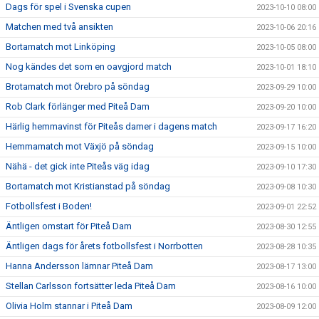
Dags för spel i Svenska cupen
2023-10-10 08:00
Matchen med två ansikten
2023-10-06 20:16
Bortamatch mot Linköping
2023-10-05 08:00
Nog kändes det som en oavgjord match
2023-10-01 18:10
Brotamatch mot Örebro på söndag
2023-09-29 10:00
Rob Clark förlänger med Piteå Dam
2023-09-20 10:00
Härlig hemmavinst för Piteås damer i dagens match
2023-09-17 16:20
Hemmamatch mot Växjö på söndag
2023-09-15 10:00
Nähä - det gick inte Piteås väg idag
2023-09-10 17:30
Bortamatch mot Kristianstad på söndag
2023-09-08 10:30
Fotbollsfest i Boden!
2023-09-01 22:52
Äntligen omstart för Piteå Dam
2023-08-30 12:55
Äntligen dags för årets fotbollsfest i Norrbotten
2023-08-28 10:35
Hanna Andersson lämnar Piteå Dam
2023-08-17 13:00
Stellan Carlsson fortsätter leda Piteå Dam
2023-08-16 10:00
Olivia Holm stannar i Piteå Dam
2023-08-09 12:00