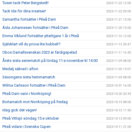
Tusen tack Peter Bergstedt!
2023-11-22 12:00
Tack Ida för dina insatser!
2023-11-22 09:00
Samantha fortsätter i Piteå Dam
2023-11-21 15:00
Ásla Johannesen fortsätter i Piteå Dam
2023-11-20 15:00
Emma Viklund fortsätter ytterligare 1 år i Piteå
2023-11-16 12:00
Självklart vill du prova lite bubbel!?
2023-11-15 20:47
Obos Damallsvenskan 2023 är färdigspelad
2023-11-11 16:30
Årets sista seriematch på lördag 11:e november kl 14:00
2023-11-09 08:00
Medalj säkrad i afton
2023-11-05 19:07
Säsongens sista hemmamatch
2023-11-03 08:00
Wilma Carlsson fortsätter i Piteå Dam
2023-10-31 16:00
Piteå Dam vann i Norrköping!
2023-10-20 20:33
Bortamatch mot Norrköping på fredag
2023-10-19 08:00
Idag gick det vägen!
2023-10-15 17:30
Piteå Vittsjö söndag 15:e oktober
2023-10-13 09:00
Piteå vidare i Svenska Cupen
2023-10-11 21:00