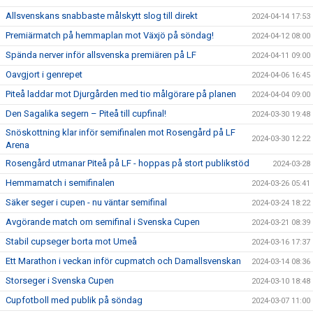
Allsvenskans snabbaste målskytt slog till direkt
2024-04-14 17:53
Premiärmatch på hemmaplan mot Växjö på söndag!
2024-04-12 08:00
Spända nerver inför allsvenska premiären på LF
2024-04-11 09:00
Oavgjort i genrepet
2024-04-06 16:45
Piteå laddar mot Djurgården med tio målgörare på planen
2024-04-04 09:00
Den Sagalika segern – Piteå till cupfinal!
2024-03-30 19:48
Snöskottning klar inför semifinalen mot Rosengård på LF
2024-03-30 12:22
Arena
Rosengård utmanar Piteå på LF - hoppas på stort publikstöd
2024-03-28
Hemmamatch i semifinalen
2024-03-26 05:41
Säker seger i cupen - nu väntar semifinal
2024-03-24 18:22
Avgörande match om semifinal i Svenska Cupen
2024-03-21 08:39
Stabil cupseger borta mot Umeå
2024-03-16 17:37
Ett Marathon i veckan inför cupmatch och Damallsvenskan
2024-03-14 08:36
Storseger i Svenska Cupen
2024-03-10 18:48
Cupfotboll med publik på söndag
2024-03-07 11:00