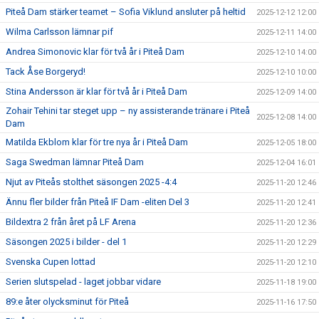
Piteå Dam stärker teamet – Sofia Viklund ansluter på heltid
2025-12-12 12:00
Wilma Carlsson lämnar pif
2025-12-11 14:00
Andrea Simonovic klar för två år i Piteå Dam
2025-12-10 14:00
Tack Åse Borgeryd!
2025-12-10 10:00
Stina Andersson är klar för två år i Piteå Dam
2025-12-09 14:00
Zohair Tehini tar steget upp – ny assisterande tränare i Piteå
2025-12-08 14:00
Dam
Matilda Ekblom klar för tre nya år i Piteå Dam
2025-12-05 18:00
Saga Swedman lämnar Piteå Dam
2025-12-04 16:01
Njut av Piteås stolthet säsongen 2025 -4:4
2025-11-20 12:46
Ännu fler bilder från Piteå IF Dam -eliten Del 3
2025-11-20 12:41
Bildextra 2 från året på LF Arena
2025-11-20 12:36
Säsongen 2025 i bilder - del 1
2025-11-20 12:29
Svenska Cupen lottad
2025-11-20 12:10
Serien slutspelad - laget jobbar vidare
2025-11-18 19:00
89:e åter olycksminut för Piteå
2025-11-16 17:50