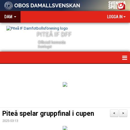
DAM
LOGGA IN
PITEÅ IF DFF
Officiell hemsida
Damlaget
HEM
NYHETER
VÅRA PARTNERS
MEDIA OCH ACKREDITERING
Piteå spelar gruppfinal i cupen
<
>
KALENDER
2025-03-13