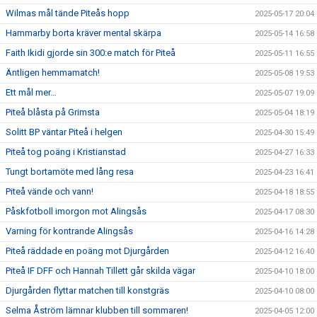
Wilmas mål tände Piteås hopp
2025-05-17 20:04
Hammarby borta kräver mental skärpa
2025-05-14 16:58
Faith Ikidi gjorde sin 300:e match för Piteå
2025-05-11 16:55
Äntligen hemmamatch!
2025-05-08 19:53
Ett mål mer…
2025-05-07 19:09
Piteå blåsta på Grimsta
2025-05-04 18:19
Solitt BP väntar Piteå i helgen
2025-04-30 15:49
Piteå tog poäng i Kristianstad
2025-04-27 16:33
Tungt bortamöte med lång resa
2025-04-23 16:41
Piteå vände och vann!
2025-04-18 18:55
Påskfotboll imorgon mot Alingsås
2025-04-17 08:30
Varning för kontrande Alingsås
2025-04-16 14:28
Piteå räddade en poäng mot Djurgården
2025-04-12 16:40
Piteå IF DFF och Hannah Tillett går skilda vägar
2025-04-10 18:00
Djurgården flyttar matchen till konstgräs
2025-04-10 08:00
Selma Åström lämnar klubben till sommaren!
2025-04-05 12:00