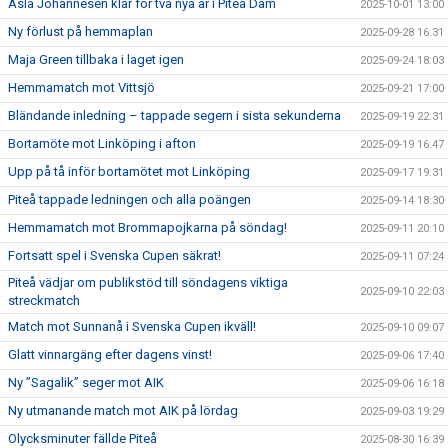
Ásla Johannesen klar för två nya år i Piteå Dam
2025-10-01 13:00
Ny förlust på hemmaplan
2025-09-28 16:31
Maja Green tillbaka i laget igen
2025-09-24 18:03
Hemmamatch mot Vittsjö
2025-09-21 17:00
Bländande inledning – tappade segern i sista sekunderna
2025-09-19 22:31
Bortamöte mot Linköping i afton
2025-09-19 16:47
Upp på tå inför bortamötet mot Linköping
2025-09-17 19:31
Piteå tappade ledningen och alla poängen
2025-09-14 18:30
Hemmamatch mot Brommapojkarna på söndag!
2025-09-11 20:10
Fortsatt spel i Svenska Cupen säkrat!
2025-09-11 07:24
Piteå vädjar om publikstöd till söndagens viktiga
2025-09-10 22:03
streckmatch
Match mot Sunnanå i Svenska Cupen ikväll!
2025-09-10 09:07
Glatt vinnargäng efter dagens vinst!
2025-09-06 17:40
Ny ”Sagalik” seger mot AIK
2025-09-06 16:18
Ny utmanande match mot AIK på lördag
2025-09-03 19:29
Olycksminuter fällde Piteå
2025-08-30 16:39