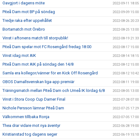
Oavgjort i dagens möte
2022-09-11 18:05
Piteå Dam mot BP på söndag
2022-09-09 15:00
Tredje raka efter uppehållet
2022-08-26 20:23
Bortamatch mot Örebro
2022-08-25 13:00
Vinst i aftonens match till storpublik!
2022-08-19 21:33
Piteå Dam spelar mot FC Rosengård fredag 18:00
2022-08-17 15:00
Vinst idag mot AIK
2022-08-14 18:15
Piteå Dam mot AIK på söndag den 14/8
2022-08-12 15:00
Samla era kollegor/vänner för en Kick Off Rosengård
2022-08-12 10:42
OBOS Damallsvenskan liga-app premiär
2022-08-11 19:00
Träningsmatch mellan Piteå Dam och Umeå IK lördag 6/8
2022-08-05 13:00
Vinst i Stora Coop Cup Damer Final
2022-07-28 07:00
Nichole Persson lämnar Piteå Dam
2022-07-25 17:29
Välkommen tillbaka Ronja
2022-07-05 17:00
Thea drar vidare mot nya äventyr
2022-06-28 19:00
Kristianstad tog dagens seger
2022-06-19 15:10