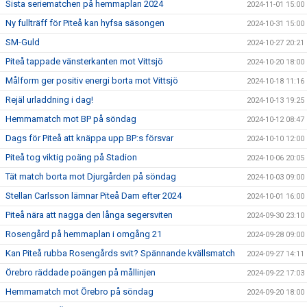
Sista seriematchen på hemmaplan 2024
2024-11-01 15:00
Ny fullträff för Piteå kan hyfsa säsongen
2024-10-31 15:00
SM-Guld
2024-10-27 20:21
Piteå tappade vänsterkanten mot Vittsjö
2024-10-20 18:00
Målform ger positiv energi borta mot Vittsjö
2024-10-18 11:16
Rejäl urladdning i dag!
2024-10-13 19:25
Hemmamatch mot BP på söndag
2024-10-12 08:47
Dags för Piteå att knäppa upp BP:s försvar
2024-10-10 12:00
Piteå tog viktig poäng på Stadion
2024-10-06 20:05
Tät match borta mot Djurgården på söndag
2024-10-03 09:00
Stellan Carlsson lämnar Piteå Dam efter 2024
2024-10-01 16:00
Piteå nära att nagga den långa segersviten
2024-09-30 23:10
Rosengård på hemmaplan i omgång 21
2024-09-28 09:00
Kan Piteå rubba Rosengårds svit? Spännande kvällsmatch
2024-09-27 14:11
Örebro räddade poängen på mållinjen
2024-09-22 17:03
Hemmamatch mot Örebro på söndag
2024-09-20 18:00