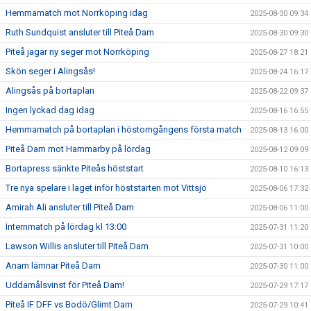
Hemmamatch mot Norrköping idag
2025-08-30 09:34
Ruth Sundquist ansluter till Piteå Dam
2025-08-30 09:30
Piteå jagar ny seger mot Norrköping
2025-08-27 18:21
Skön seger i Alingsås!
2025-08-24 16:17
Alingsås på bortaplan
2025-08-22 09:37
Ingen lyckad dag idag
2025-08-16 16:55
Hemmamatch på bortaplan i höstomgångens första match
2025-08-13 16:00
Piteå Dam mot Hammarby på lördag
2025-08-12 09:09
Bortapress sänkte Piteås höststart
2025-08-10 16:13
Tre nya spelare i laget inför höststarten mot Vittsjö
2025-08-06 17:32
Amirah Ali ansluter till Piteå Dam
2025-08-06 11:00
Internmatch på lördag kl 13:00
2025-07-31 11:20
Lawson Willis ansluter till Piteå Dam
2025-07-31 10:00
Anam lämnar Piteå Dam
2025-07-30 11:00
Uddamålsvinst för Piteå Dam!
2025-07-29 17:17
Piteå IF DFF vs Bodö/Glimt Dam
2025-07-29 10:41