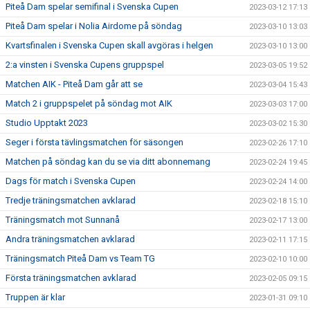
Piteå Dam spelar semifinal i Svenska Cupen
2023-03-12 17:13
Piteå Dam spelar i Nolia Airdome på söndag
2023-03-10 13:03
Kvartsfinalen i Svenska Cupen skall avgöras i helgen
2023-03-10 13:00
2:a vinsten i Svenska Cupens gruppspel
2023-03-05 19:52
Matchen AIK - Piteå Dam går att se
2023-03-04 15:43
Match 2 i gruppspelet på söndag mot AIK
2023-03-03 17:00
Studio Upptakt 2023
2023-03-02 15:30
Seger i första tävlingsmatchen för säsongen
2023-02-26 17:10
Matchen på söndag kan du se via ditt abonnemang
2023-02-24 19:45
Dags för match i Svenska Cupen
2023-02-24 14:00
Tredje träningsmatchen avklarad
2023-02-18 15:10
Träningsmatch mot Sunnanå
2023-02-17 13:00
Andra träningsmatchen avklarad
2023-02-11 17:15
Träningsmatch Piteå Dam vs Team TG
2023-02-10 10:00
Första träningsmatchen avklarad
2023-02-05 09:15
Truppen är klar
2023-01-31 09:10