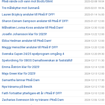
Piteå vände och vann mot Bodö/Glimt
2025-02-08 18:04
Tre målskyttar mot Sunnanå
2025-02-01 18:36
Lauren Brzykcy ansluter till Piteå IF DFF!
2025-01-14 16:00
Sharon Esinam Sampson ansluter till Piteå IF DFF!
2025-01-07 12:00
Målvakten Lovisa Koss ansluter till Piteå Dam!
2024-12-30 15:00
Josefin Johansson klar för 2025!!
2024-12-22 12:00
Ebba Hedman ansluter till Piteå Dam!
2024-12-21 12:00
Maggy Henschler ansluter till Piteå IF DFF!
2024-12-20 12:00
Svenska Cupen 24/25 spelprogram omgång 4
2024-12-20 09:30
Spelordning för OBOS Damallsvenskan är fastställd!
2024-12-17 11:30
Emma Åström klar för 2025!
2024-12-14 12:00
Maja Green klar för 2025!
2024-12-13 12:00
Samantha lämnar Piteå Dam
2024-12-12 17:30
Nya tränarna på Besök
2024-12-12 17:00
Faith fortsätter ytterligare ett år i Piteå IF DFF!
2024-12-10 12:00
Zacharias Svensson blir ny tränare i Piteå Dam
2024-12-06 12:00