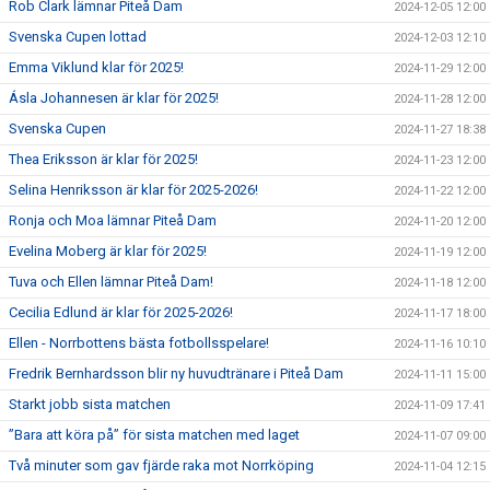
Rob Clark lämnar Piteå Dam
2024-12-05 12:00
Svenska Cupen lottad
2024-12-03 12:10
Emma Viklund klar för 2025!
2024-11-29 12:00
Ásla Johannesen är klar för 2025!
2024-11-28 12:00
Svenska Cupen
2024-11-27 18:38
Thea Eriksson är klar för 2025!
2024-11-23 12:00
Selina Henriksson är klar för 2025-2026!
2024-11-22 12:00
Ronja och Moa lämnar Piteå Dam
2024-11-20 12:00
Evelina Moberg är klar för 2025!
2024-11-19 12:00
Tuva och Ellen lämnar Piteå Dam!
2024-11-18 12:00
Cecilia Edlund är klar för 2025-2026!
2024-11-17 18:00
Ellen - Norrbottens bästa fotbollsspelare!
2024-11-16 10:10
Fredrik Bernhardsson blir ny huvudtränare i Piteå Dam
2024-11-11 15:00
Starkt jobb sista matchen
2024-11-09 17:41
”Bara att köra på” för sista matchen med laget
2024-11-07 09:00
Två minuter som gav fjärde raka mot Norrköping
2024-11-04 12:15