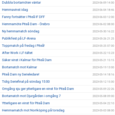
Dubbla bortamöten väntar
2023-06-09 14:00
Hemmavinst idag
2023-06-04 18:46
Fanny fortsätter i Piteå IF DFF
2023-06-03 12:00
Hemmamöte Piteå Dam - Örebro
2023-06-02 08:00
Ny hemmamatch söndag
2023-05-30 16:22
Publikfest på LF-Arena
2023-05-26 21:25
Toppmatch på fredag i Piteå!
2023-05-25 07:00
After Work i LF-tältet
2023-05-22 15:23
Säker vinst i Kalmar för Piteå Dam
2023-05-21 15:15
Bortamatch mot Kalmar
2023-05-19 13:00
Piteå Dam ny Serieledare!
2023-05-14 18:16
Tidig Seriefinal på söndag 15:00
2023-05-12 15:00
Omgång sju ger ytterligare en vinst för Piteå Dam
2023-05-09 22:26
Bortamatch mot Djurgården i omgång 7
2023-05-08 09:00
Ytterligare en vinst för Piteå Dam
2023-05-04 22:10
Hemmamatch mot Norrköping på torsdag
2023-05-03 08:00