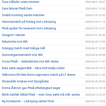
Tuva målade i sista minuten
2024-08-21 20:07
Sara lämnar Piteå Dam
2024-08-01 12:30
Snabb kontring vände matchen
2024-07-05 22:33
Hemmamatch på fredag mot Linköping
2024-07-04 11:10
Piteå spelar för revansch mot Linköping
2024-07-03 10:31
Oavgjort i returen
2024-07-01 20:30
Returmöte mot AIK
2024-06-30 15:00
Svängig match med många mål
2024-06-27 22:40
Summergamesmatch mot AIK
2024-06-26 09:28
Forza Piteå! – dubbelmöte mot AIK väntar
2024-06-25 17:47
Àsla satte segermålet – Moa höll tredje nollan
2024-06-23 19:16
Välkomna till Hela Norra regionens match på LF Arena.
2024-06-22 12:20
Storpublik önskas mot Djurgården
2024-06-20 09:00
Emma Åström gav Piteå efterlängtad seger
2024-06-16 18:18
Mörk halvlek fällde Piteå – men Cissi satte två mål i andra
2024-06-13 22:29
Ny bortaturné – Linköping väntar först
2024-06-11 13:54