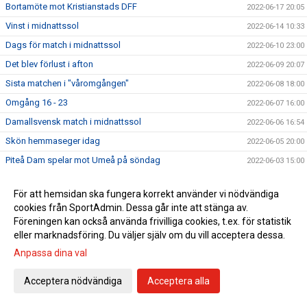
Bortamöte mot Kristianstads DFF
2022-06-17 20:05
Vinst i midnattssol
2022-06-14 10:33
Dags för match i midnattssol
2022-06-10 23:00
Det blev förlust i afton
2022-06-09 20:07
Sista matchen i "våromgången"
2022-06-08 18:00
Omgång 16 - 23
2022-06-07 16:00
Damallsvensk match i midnattssol
2022-06-06 16:54
Skön hemmaseger idag
2022-06-05 20:00
Piteå Dam spelar mot Umeå på söndag
2022-06-03 15:00
Bortaförlust på stopptid
2022-05-30 21:15
För att hemsidan ska fungera korrekt använder vi nödvändiga
Rosengård på bortaplan
2022-05-29 19:00
cookies från SportAdmin. Dessa går inte att stänga av.
Piteå och Häcken spelade oavgjort
2022-05-22 20:45
Föreningen kan också använda frivilliga cookies, t.ex. för statistik
eller marknadsföring. Du väljer själv om du vill acceptera dessa.
Publik-/folkfest på söndag!
2022-05-20 12:00
Anpassa dina val
Bortaförlust mot Vittsjö
2022-05-15 16:20
Bortamatch igen
2022-05-14 13:00
Acceptera nödvändiga
Acceptera alla
I afton gick det inte vägen
2022-05-12 22:00