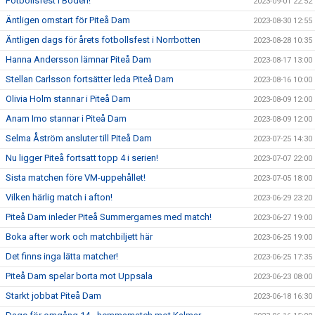
Fotbollsfest i Boden!
2023-09-01 22:52
Äntligen omstart för Piteå Dam
2023-08-30 12:55
Äntligen dags för årets fotbollsfest i Norrbotten
2023-08-28 10:35
Hanna Andersson lämnar Piteå Dam
2023-08-17 13:00
Stellan Carlsson fortsätter leda Piteå Dam
2023-08-16 10:00
Olivia Holm stannar i Piteå Dam
2023-08-09 12:00
Anam Imo stannar i Piteå Dam
2023-08-09 12:00
Selma Åström ansluter till Piteå Dam
2023-07-25 14:30
Nu ligger Piteå fortsatt topp 4 i serien!
2023-07-07 22:00
Sista matchen före VM-uppehållet!
2023-07-05 18:00
Vilken härlig match i afton!
2023-06-29 23:20
Piteå Dam inleder Piteå Summergames med match!
2023-06-27 19:00
Boka after work och matchbiljett här
2023-06-25 19:00
Det finns inga lätta matcher!
2023-06-25 17:35
Piteå Dam spelar borta mot Uppsala
2023-06-23 08:00
Starkt jobbat Piteå Dam
2023-06-18 16:30