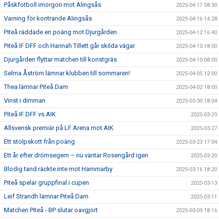
Påskfotboll imorgon mot Alingsås
2025-04-17 08:30
Varning för kontrande Alingsås
2025-04-16 14:28
Piteå räddade en poäng mot Djurgården
2025-04-12 16:40
Piteå IF DFF och Hannah Tillett går skilda vägar
2025-04-10 18:00
Djurgården flyttar matchen till konstgräs
2025-04-10 08:00
Selma Åström lämnar klubben till sommaren!
2025-04-05 12:00
Thea lämnar Piteå Dam
2025-04-02 18:00
Vinst i dimman
2025-03-30 18:04
Piteå IF DFF vs AIK
2025-03-29
Allsvensk premiär på LF Arena mot AIK
2025-03-27
Ett stolpskott från poäng
2025-03-23 17:04
Ett år efter drömsegern – nu väntar Rosengård igen
2025-03-20
Blodig tand räckte inte mot Hammarby
2025-03-16 18:20
Piteå spelar gruppfinal i cupen
2025-03-13
Leif Strandh lämnar Piteå Dam
2025-03-11
Matchen Piteå - BP slutar oavgjort
2025-03-09 18:16