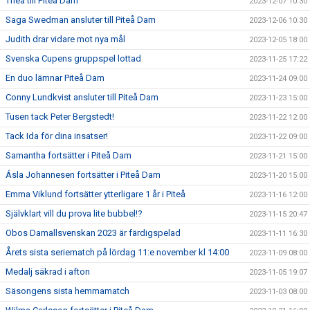
Thea till Piteå Dam
2023-12-07 10:30
Saga Swedman ansluter till Piteå Dam
2023-12-06 10:30
Judith drar vidare mot nya mål
2023-12-05 18:00
Svenska Cupens gruppspel lottad
2023-11-25 17:22
En duo lämnar Piteå Dam
2023-11-24 09:00
Conny Lundkvist ansluter till Piteå Dam
2023-11-23 15:00
Tusen tack Peter Bergstedt!
2023-11-22 12:00
Tack Ida för dina insatser!
2023-11-22 09:00
Samantha fortsätter i Piteå Dam
2023-11-21 15:00
Ásla Johannesen fortsätter i Piteå Dam
2023-11-20 15:00
Emma Viklund fortsätter ytterligare 1 år i Piteå
2023-11-16 12:00
Självklart vill du prova lite bubbel!?
2023-11-15 20:47
Obos Damallsvenskan 2023 är färdigspelad
2023-11-11 16:30
Årets sista seriematch på lördag 11:e november kl 14:00
2023-11-09 08:00
Medalj säkrad i afton
2023-11-05 19:07
Säsongens sista hemmamatch
2023-11-03 08:00