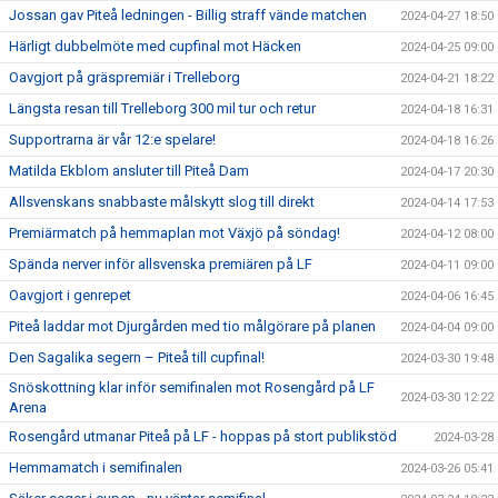
Jossan gav Piteå ledningen - Billig straff vände matchen
2024-04-27 18:50
Härligt dubbelmöte med cupfinal mot Häcken
2024-04-25 09:00
Oavgjort på gräspremiär i Trelleborg
2024-04-21 18:22
Längsta resan till Trelleborg 300 mil tur och retur
2024-04-18 16:31
Supportrarna är vår 12:e spelare!
2024-04-18 16:26
Matilda Ekblom ansluter till Piteå Dam
2024-04-17 20:30
Allsvenskans snabbaste målskytt slog till direkt
2024-04-14 17:53
Premiärmatch på hemmaplan mot Växjö på söndag!
2024-04-12 08:00
Spända nerver inför allsvenska premiären på LF
2024-04-11 09:00
Oavgjort i genrepet
2024-04-06 16:45
Piteå laddar mot Djurgården med tio målgörare på planen
2024-04-04 09:00
Den Sagalika segern – Piteå till cupfinal!
2024-03-30 19:48
Snöskottning klar inför semifinalen mot Rosengård på LF
2024-03-30 12:22
Arena
Rosengård utmanar Piteå på LF - hoppas på stort publikstöd
2024-03-28
Hemmamatch i semifinalen
2024-03-26 05:41