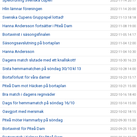
Spelordning Svenska Cupen
2022-11-14 20:17
Hlin lämnar föreningen
2022-11-14 20:00
Svenska Cupens Gruppspel lottad!
2022-11-13 18:18
Hanna Andersson fortsätter i Piteå Dam
2022-11-08 19:00
Bortavinst i säsongsfinalen
2022-11-05 14:17
Säsongsavslutning på bortaplan
2022-11-04 12:00
Hanna Andersson
2022-11-04 10:30
Dagens match slutade med ett knallskott!
2022-10-30 16:23
Sista hemmamatchen på söndag 30/10 kl 13
2022-10-28 14:00
Bortaförlust för våra damer
2022-10-23 15:17
Piteå Dam mot Häcken på bortaplan
2022-10-21 15:00
Bra match i dagens regnväder
2022-10-16 18:40
Dags för hemmamatch på söndag 16/10
2022-10-14 15:00
Oavgjort med mersmak
2022-10-02 18:15
Piteå möter Hammarby på söndag
2022-09-30 15:00
Bortavinst för Piteå Dam
2022-09-25 15:20