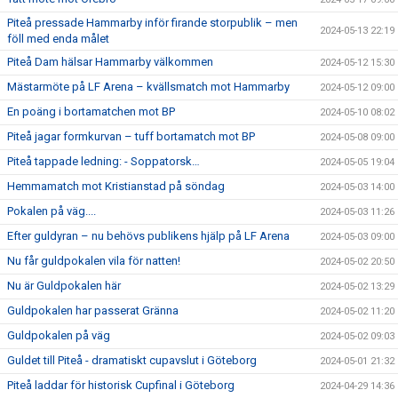
Piteå pressade Hammarby inför firande storpublik – men
2024-05-13 22:19
föll med enda målet
Piteå Dam hälsar Hammarby välkommen
2024-05-12 15:30
Mästarmöte på LF Arena – kvällsmatch mot Hammarby
2024-05-12 09:00
En poäng i bortamatchen mot BP
2024-05-10 08:02
Piteå jagar formkurvan – tuff bortamatch mot BP
2024-05-08 09:00
Piteå tappade ledning: - Soppatorsk…
2024-05-05 19:04
Hemmamatch mot Kristianstad på söndag
2024-05-03 14:00
Pokalen på väg....
2024-05-03 11:26
Efter guldyran – nu behövs publikens hjälp på LF Arena
2024-05-03 09:00
Nu får guldpokalen vila för natten!
2024-05-02 20:50
Nu är Guldpokalen här
2024-05-02 13:29
Guldpokalen har passerat Gränna
2024-05-02 11:20
Guldpokalen på väg
2024-05-02 09:03
Guldet till Piteå - dramatiskt cupavslut i Göteborg
2024-05-01 21:32
Piteå laddar för historisk Cupfinal i Göteborg
2024-04-29 14:36