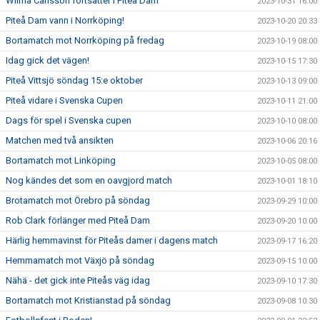
Wilma Carlsson fortsätter i Piteå Dam
2023-10-31 16:00
Piteå Dam vann i Norrköping!
2023-10-20 20:33
Bortamatch mot Norrköping på fredag
2023-10-19 08:00
Idag gick det vägen!
2023-10-15 17:30
Piteå Vittsjö söndag 15:e oktober
2023-10-13 09:00
Piteå vidare i Svenska Cupen
2023-10-11 21:00
Dags för spel i Svenska cupen
2023-10-10 08:00
Matchen med två ansikten
2023-10-06 20:16
Bortamatch mot Linköping
2023-10-05 08:00
Nog kändes det som en oavgjord match
2023-10-01 18:10
Brotamatch mot Örebro på söndag
2023-09-29 10:00
Rob Clark förlänger med Piteå Dam
2023-09-20 10:00
Härlig hemmavinst för Piteås damer i dagens match
2023-09-17 16:20
Hemmamatch mot Växjö på söndag
2023-09-15 10:00
Nähä - det gick inte Piteås väg idag
2023-09-10 17:30
Bortamatch mot Kristianstad på söndag
2023-09-08 10:30