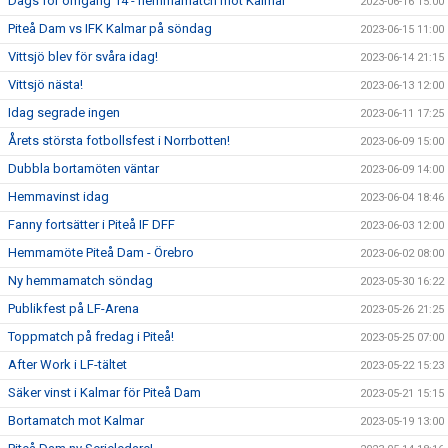
Dags för omgång 14 - hemmamatch mot Kalmar
2023-06-16 15:00
Piteå Dam vs IFK Kalmar på söndag
2023-06-15 11:00
Vittsjö blev för svåra idag!
2023-06-14 21:15
Vittsjö nästa!
2023-06-13 12:00
Idag segrade ingen
2023-06-11 17:25
Årets största fotbollsfest i Norrbotten!
2023-06-09 15:00
Dubbla bortamöten väntar
2023-06-09 14:00
Hemmavinst idag
2023-06-04 18:46
Fanny fortsätter i Piteå IF DFF
2023-06-03 12:00
Hemmamöte Piteå Dam - Örebro
2023-06-02 08:00
Ny hemmamatch söndag
2023-05-30 16:22
Publikfest på LF-Arena
2023-05-26 21:25
Toppmatch på fredag i Piteå!
2023-05-25 07:00
After Work i LF-tältet
2023-05-22 15:23
Säker vinst i Kalmar för Piteå Dam
2023-05-21 15:15
Bortamatch mot Kalmar
2023-05-19 13:00