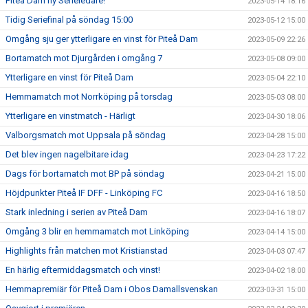
Piteå Dam ny Serieledare!
2023-05-14 18:16
Tidig Seriefinal på söndag 15:00
2023-05-12 15:00
Omgång sju ger ytterligare en vinst för Piteå Dam
2023-05-09 22:26
Bortamatch mot Djurgården i omgång 7
2023-05-08 09:00
Ytterligare en vinst för Piteå Dam
2023-05-04 22:10
Hemmamatch mot Norrköping på torsdag
2023-05-03 08:00
Ytterligare en vinstmatch - Härligt
2023-04-30 18:06
Valborgsmatch mot Uppsala på söndag
2023-04-28 15:00
Det blev ingen nagelbitare idag
2023-04-23 17:22
Dags för bortamatch mot BP på söndag
2023-04-21 15:00
Höjdpunkter Piteå IF DFF - Linköping FC
2023-04-16 18:50
Stark inledning i serien av Piteå Dam
2023-04-16 18:07
Omgång 3 blir en hemmamatch mot Linköping
2023-04-14 15:00
Highlights från matchen mot Kristianstad
2023-04-03 07:47
En härlig eftermiddagsmatch och vinst!
2023-04-02 18:00
Hemmapremiär för Piteå Dam i Obos Damallsvenskan
2023-03-31 15:00