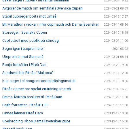
Säker seger i cupen - nu väntar semifinal
2024-03-24 18:22
Avgörande match om semifinal i Svenska Cupen
2024-03-21 08:39
Stabil cupseger borta mot Umeå
2024-03-16 17:37
Ett Marathon i veckan inför cupmatch och Damallsvenskan
2024-03-14 08:36
Storseger i Svenska Cupen
2024-03-10 18:48
Cupfotboll med publik på söndag
2024-03-07 11:00
Seger igen i utepremiären
2024-03-02
Utepremiär mot Sunnanå
2024-03-01 08:44
Ronja fortsätter i Piteå Dam
2024-02-20 19:00
Sundsvall blir Piteås ”Mallorca”
2024-02-14 12:00
Klar seger i säsongens andra träningsmatch
2024-02-10 18:56
Piteås damer har spelat en träningsmatch
2024-02-03 16:21
Emma Åström ansluter till Piteå Dam
2024-01-26 11:00
Faith fortsätter i Piteå IF DFF
2024-01-10 11:00
Linnea lämnar Piteå Dam
2023-12-19 10:00
Spelordning Obos Damallsvenskan 2024
2023-12-15 15:00