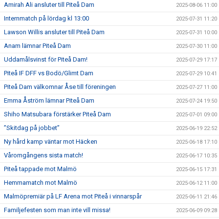
Amirah Ali ansluter till Piteå Dam
2025-08-06 11:00
Internmatch på lördag kl 13:00
2025-07-31 11:20
Lawson Willis ansluter till Piteå Dam
2025-07-31 10:00
Anam lämnar Piteå Dam
2025-07-30 11:00
Uddamålsvinst för Piteå Dam!
2025-07-29 17:17
Piteå IF DFF vs Bodö/Glimt Dam
2025-07-29 10:41
Piteå Dam välkomnar Åse till föreningen
2025-07-27 11:00
Emma Åström lämnar Piteå Dam
2025-07-24 19:50
Shiho Matsubara förstärker Piteå Dam
2025-07-01 09:00
”Skitdag på jobbet”
2025-06-19 22:52
Ny hård kamp väntar mot Häcken
2025-06-18 17:10
Våromgångens sista match!
2025-06-17 10:35
Piteå tappade mot Malmö
2025-06-15 17:31
Hemmamatch mot Malmö
2025-06-12 11:00
Malmöpremiär på LF Arena mot Piteå i vinnarspår
2025-06-11 21:46
Familjefesten som man inte vill missa!
2025-06-09 09:28