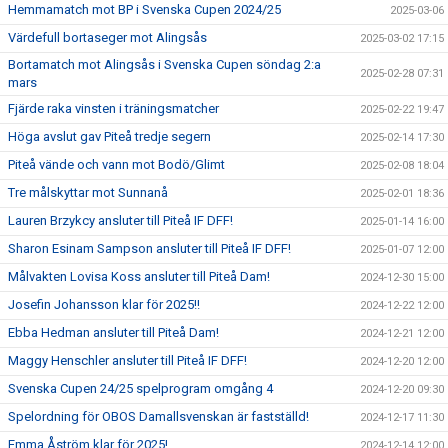
Hemmamatch mot BP i Svenska Cupen 2024/25
2025-03-06
Värdefull bortaseger mot Alingsås
2025-03-02 17:15
Bortamatch mot Alingsås i Svenska Cupen söndag 2:a
2025-02-28 07:31
mars
Fjärde raka vinsten i träningsmatcher
2025-02-22 19:47
Höga avslut gav Piteå tredje segern
2025-02-14 17:30
Piteå vände och vann mot Bodö/Glimt
2025-02-08 18:04
Tre målskyttar mot Sunnanå
2025-02-01 18:36
Lauren Brzykcy ansluter till Piteå IF DFF!
2025-01-14 16:00
Sharon Esinam Sampson ansluter till Piteå IF DFF!
2025-01-07 12:00
Målvakten Lovisa Koss ansluter till Piteå Dam!
2024-12-30 15:00
Josefin Johansson klar för 2025!!
2024-12-22 12:00
Ebba Hedman ansluter till Piteå Dam!
2024-12-21 12:00
Maggy Henschler ansluter till Piteå IF DFF!
2024-12-20 12:00
Svenska Cupen 24/25 spelprogram omgång 4
2024-12-20 09:30
Spelordning för OBOS Damallsvenskan är fastställd!
2024-12-17 11:30
Emma Åström klar för 2025!
2024-12-14 12:00