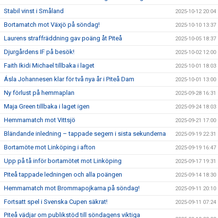
Stabil vinst i Småland
2025-10-12 20:04
Bortamatch mot Växjö på söndag!
2025-10-10 13:37
Laurens straffräddning gav poäng åt Piteå
2025-10-05 18:37
Djurgårdens IF på besök!
2025-10-02 12:00
Faith Ikidi Michael tillbaka i laget
2025-10-01 18:03
Ásla Johannesen klar för två nya år i Piteå Dam
2025-10-01 13:00
Ny förlust på hemmaplan
2025-09-28 16:31
Maja Green tillbaka i laget igen
2025-09-24 18:03
Hemmamatch mot Vittsjö
2025-09-21 17:00
Bländande inledning – tappade segern i sista sekunderna
2025-09-19 22:31
Bortamöte mot Linköping i afton
2025-09-19 16:47
Upp på tå inför bortamötet mot Linköping
2025-09-17 19:31
Piteå tappade ledningen och alla poängen
2025-09-14 18:30
Hemmamatch mot Brommapojkarna på söndag!
2025-09-11 20:10
Fortsatt spel i Svenska Cupen säkrat!
2025-09-11 07:24
Piteå vädjar om publikstöd till söndagens viktiga