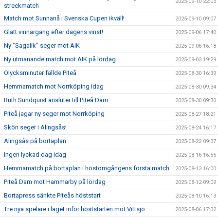
2025-09-10 22:03
streckmatch
Match mot Sunnanå i Svenska Cupen ikväll!
2025-09-10 09:07
Glatt vinnargäng efter dagens vinst!
2025-09-06 17:40
Ny ”Sagalik” seger mot AIK
2025-09-06 16:18
Ny utmanande match mot AIK på lördag
2025-09-03 19:29
Olycksminuter fällde Piteå
2025-08-30 16:39
Hemmamatch mot Norrköping idag
2025-08-30 09:34
Ruth Sundquist ansluter till Piteå Dam
2025-08-30 09:30
Piteå jagar ny seger mot Norrköping
2025-08-27 18:21
Skön seger i Alingsås!
2025-08-24 16:17
Alingsås på bortaplan
2025-08-22 09:37
Ingen lyckad dag idag
2025-08-16 16:55
Hemmamatch på bortaplan i höstomgångens första match
2025-08-13 16:00
Piteå Dam mot Hammarby på lördag
2025-08-12 09:09
Bortapress sänkte Piteås höststart
2025-08-10 16:13
Tre nya spelare i laget inför höststarten mot Vittsjö
2025-08-06 17:32