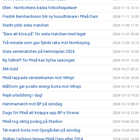
Ellen - Norrbottens bästa fotbollsspelare!
2024-11-16 10:10
Fredrik Bernhardsson blir ny huvudtränare i Piteå Dam
2024-11-11 15:00
Starkt jobb sista matchen
2024-11-09 17:41
”Bara att köra på” för sista matchen med laget
2024-11-07 09:00
Två minuter som gav fjärde raka mot Norrköping
2024-11-04 12:15
Sista seriematchen på hemmaplan 2024
2024-11-01 15:00
Ny fullträff för Piteå kan hyfsa säsongen
2024-10-31 15:00
SM-Guld
2024-10-27 20:21
Piteå tappade vänsterkanten mot Vittsjö
2024-10-20 18:00
Målform ger positiv energi borta mot Vittsjö
2024-10-18 11:16
Rejäl urladdning i dag!
2024-10-13 19:25
Hemmamatch mot BP på söndag
2024-10-12 08:47
Dags för Piteå att knäppa upp BP:s försvar
2024-10-10 12:00
Piteå tog viktig poäng på Stadion
2024-10-06 20:05
Tät match borta mot Djurgården på söndag
2024-10-03 09:00
Stellan Carlsson lämnar Piteå Dam efter 2024
2024-10-01 16:00