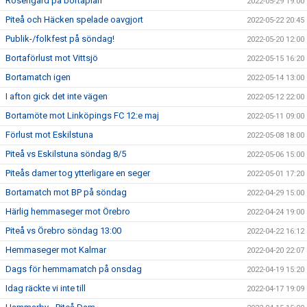
Rosengård på bortaplan
2022-05-29 19:00
Piteå och Häcken spelade oavgjort
2022-05-22 20:45
Publik-/folkfest på söndag!
2022-05-20 12:00
Bortaförlust mot Vittsjö
2022-05-15 16:20
Bortamatch igen
2022-05-14 13:00
I afton gick det inte vägen
2022-05-12 22:00
Bortamöte mot Linköpings FC 12:e maj
2022-05-11 09:00
Förlust mot Eskilstuna
2022-05-08 18:00
Piteå vs Eskilstuna söndag 8/5
2022-05-06 15:00
Piteås damer tog ytterligare en seger
2022-05-01 17:20
Bortamatch mot BP på söndag
2022-04-29 15:00
Härlig hemmaseger mot Örebro
2022-04-24 19:00
Piteå vs Örebro söndag 13:00
2022-04-22 16:12
Hemmaseger mot Kalmar
2022-04-20 22:07
Dags för hemmamatch på onsdag
2022-04-19 15:20
Idag räckte vi inte till
2022-04-17 19:09