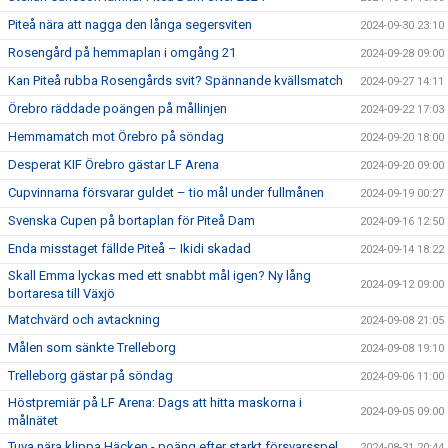
Piteå nära att nagga den långa segersviten
2024-09-30 23:10
Rosengård på hemmaplan i omgång 21
2024-09-28 09:00
Kan Piteå rubba Rosengårds svit? Spännande kvällsmatch
2024-09-27 14:11
Örebro räddade poängen på mållinjen
2024-09-22 17:03
Hemmamatch mot Örebro på söndag
2024-09-20 18:00
Desperat KIF Örebro gästar LF Arena
2024-09-20 09:00
Cupvinnarna försvarar guldet – tio mål under fullmånen
2024-09-19 00:27
Svenska Cupen på bortaplan för Piteå Dam
2024-09-16 12:50
Enda misstaget fällde Piteå – Ikidi skadad
2024-09-14 18:22
Skall Emma lyckas med ett snabbt mål igen? Ny lång
2024-09-12 09:00
bortaresa till Växjö
Matchvärd och avtackning
2024-09-08 21:05
Målen som sänkte Trelleborg
2024-09-08 19:10
Trelleborg gästar på söndag
2024-09-06 11:00
Höstpremiär på LF Arena: Dags att hitta maskorna i
2024-09-05 09:00
målnätet
Tuva nära klippa Häcken - poäng efter starkt försvarsspel
2024-08-31 20:44