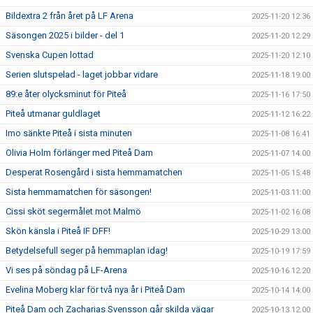
Bildextra 2 från året på LF Arena
2025-11-20 12:36
Säsongen 2025 i bilder - del 1
2025-11-20 12:29
Svenska Cupen lottad
2025-11-20 12:10
Serien slutspelad - laget jobbar vidare
2025-11-18 19:00
89:e åter olycksminut för Piteå
2025-11-16 17:50
Piteå utmanar guldlaget
2025-11-12 16:22
Imo sänkte Piteå i sista minuten
2025-11-08 16:41
Olivia Holm förlänger med Piteå Dam
2025-11-07 14:00
Desperat Rosengård i sista hemmamatchen
2025-11-05 15:48
Sista hemmamatchen för säsongen!
2025-11-03 11:00
Cissi sköt segermålet mot Malmö
2025-11-02 16:08
Skön känsla i Piteå IF DFF!
2025-10-29 13:00
Betydelsefull seger på hemmaplan idag!
2025-10-19 17:59
Vi ses på söndag på LF-Arena
2025-10-16 12:20
Evelina Moberg klar för två nya år i Piteå Dam
2025-10-14 14:00
Piteå Dam och Zacharias Svensson går skilda vägar
2025-10-13 12:00