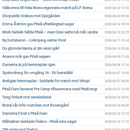
Välkomna till Hela Norra regionens match på LF Arena.
2024-06-22 12:20
Storpublik önskas mot Djurgården
2024-06-20 09:00
Emma Åström gav Piteå efterlängtad seger
2024-06-16 18:18
Mörk halvlek fällde Piteå – men Cissi satte två mål i andra
2024-06-13 22:29
Ny bortaturné – Linköping väntar först
2024-06-11 13:54
Du glömde hämta ut din vinst igår!
2024-06-10 10:56
Anams nick gav Piteå segern
2024-06-09 17:49
Damerna är på hemmaplan igen
2024-06-08 11:16
Spelordning för omgång 16 - 26 fastställd
2024-06-07 10:00
Äntligen hemmaplan - laddade för match mot Vittsjö
2024-06-07 09:00
Piteå Dam lanserar Pre Camp tillsammans med PiteEnergi
2024-05-27 12:09
Tung förlust mot serieledarna
2024-05-26 18:01
Brutal vår inför matchen mot Rosengård
2024-05-24 09:00
Damerna Först x Piteå Dam
2024-05-22 10:23
Målvakten räddade Örebro - Piteå nära seger
2024-05-19 17:10
Tätt möte mot Örebro
2024-05-17 09:00