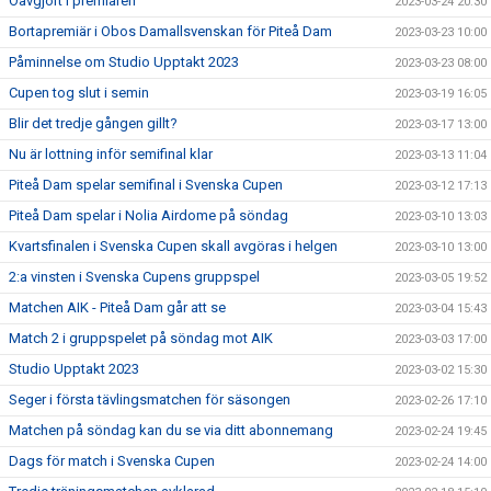
Oavgjort i premiären
2023-03-24 20:30
Bortapremiär i Obos Damallsvenskan för Piteå Dam
2023-03-23 10:00
Påminnelse om Studio Upptakt 2023
2023-03-23 08:00
Cupen tog slut i semin
2023-03-19 16:05
Blir det tredje gången gillt?
2023-03-17 13:00
Nu är lottning inför semifinal klar
2023-03-13 11:04
Piteå Dam spelar semifinal i Svenska Cupen
2023-03-12 17:13
Piteå Dam spelar i Nolia Airdome på söndag
2023-03-10 13:03
Kvartsfinalen i Svenska Cupen skall avgöras i helgen
2023-03-10 13:00
2:a vinsten i Svenska Cupens gruppspel
2023-03-05 19:52
Matchen AIK - Piteå Dam går att se
2023-03-04 15:43
Match 2 i gruppspelet på söndag mot AIK
2023-03-03 17:00
Studio Upptakt 2023
2023-03-02 15:30
Seger i första tävlingsmatchen för säsongen
2023-02-26 17:10
Matchen på söndag kan du se via ditt abonnemang
2023-02-24 19:45
Dags för match i Svenska Cupen
2023-02-24 14:00