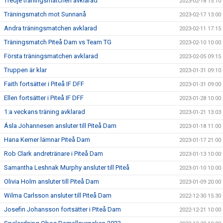
Tredje träningsmatchen avklarad
2023-02-18 15:10
Träningsmatch mot Sunnanå
2023-02-17 13:00
Andra träningsmatchen avklarad
2023-02-11 17:15
Träningsmatch Piteå Dam vs Team TG
2023-02-10 10:00
Första träningsmatchen avklarad
2023-02-05 09:15
Truppen är klar
2023-01-31 09:10
Faith fortsätter i Piteå IF DFF
2023-01-31 09:00
Ellen fortsätter i Piteå IF DFF
2023-01-28 10:00
1:a veckans träning avklarad
2023-01-21 13:03
Ásla Johannesen ansluter till Piteå Dam
2023-01-18 11:00
Hana Kerner lämnar Piteå Dam
2023-01-17 21:00
Rob Clark andretränare i Piteå Dam
2023-01-13 10:00
Samantha Leshnak Murphy ansluter till Piteå
2023-01-10 10:00
Olivia Holm ansluter till Piteå Dam
2023-01-09 20:00
Wilma Carlsson ansluter till Piteå Dam
2022-12-30 15:30
Josefin Johansson fortsätter i Piteå Dam
2022-12-21 10:00