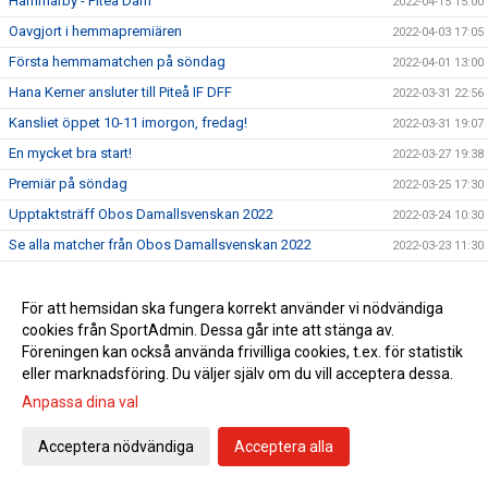
Hammarby - Piteå Dam
2022-04-15 15:00
Oavgjort i hemmapremiären
2022-04-03 17:05
Första hemmamatchen på söndag
2022-04-01 13:00
Hana Kerner ansluter till Piteå IF DFF
2022-03-31 22:56
Kansliet öppet 10-11 imorgon, fredag!
2022-03-31 19:07
En mycket bra start!
2022-03-27 19:38
Premiär på söndag
2022-03-25 17:30
Upptaktsträff Obos Damallsvenskan 2022
2022-03-24 10:30
Se alla matcher från Obos Damallsvenskan 2022
2022-03-23 11:30
Upptaktsträff Obos Damallsvenskan
2022-03-23 08:00
Träningsmatch mot Umeå på lördag
För att hemsidan ska fungera korrekt använder vi nödvändiga
2022-03-18 12:45
cookies från SportAdmin. Dessa går inte att stänga av.
Svenska Cupen avslutas med vinst
2022-03-13 16:21
Föreningen kan också använda frivilliga cookies, t.ex. för statistik
Match 3 i Svenska Cupens gruppspel på LF
2022-03-11 13:00
eller marknadsföring. Du väljer själv om du vill acceptera dessa.
Match 2 i Svenska Cupens Gruppspel
2022-03-04 16:15
Anpassa dina val
Nu startar Svenska Cupen
2022-02-25 16:00
Acceptera nödvändiga
Acceptera alla
Träningsmatch Dam lördag 19/2 16:00
2022-02-18 10:05