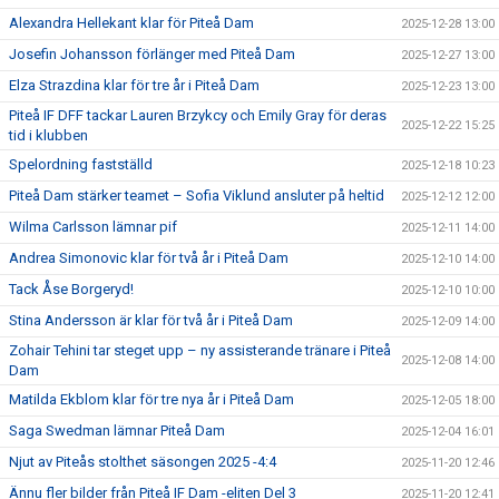
Alexandra Hellekant klar för Piteå Dam
2025-12-28 13:00
Josefin Johansson förlänger med Piteå Dam
2025-12-27 13:00
Elza Strazdina klar för tre år i Piteå Dam
2025-12-23 13:00
Piteå IF DFF tackar Lauren Brzykcy och Emily Gray för deras
2025-12-22 15:25
tid i klubben
Spelordning fastställd
2025-12-18 10:23
Piteå Dam stärker teamet – Sofia Viklund ansluter på heltid
2025-12-12 12:00
Wilma Carlsson lämnar pif
2025-12-11 14:00
Andrea Simonovic klar för två år i Piteå Dam
2025-12-10 14:00
Tack Åse Borgeryd!
2025-12-10 10:00
Stina Andersson är klar för två år i Piteå Dam
2025-12-09 14:00
Zohair Tehini tar steget upp – ny assisterande tränare i Piteå
2025-12-08 14:00
Dam
Matilda Ekblom klar för tre nya år i Piteå Dam
2025-12-05 18:00
Saga Swedman lämnar Piteå Dam
2025-12-04 16:01
Njut av Piteås stolthet säsongen 2025 -4:4
2025-11-20 12:46
Ännu fler bilder från Piteå IF Dam -eliten Del 3
2025-11-20 12:41