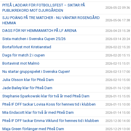
PITEÅ LADDAR FÖR FOTBOLLSFEST – SIKTAR PÅ
2026-05-22 09:36
PUBLIKREKORD MOT DJURGÅRDEN
SJU POÄNG PÅ TRE MATCHER - NU VÄNTAR ROSENGÅRD
2026-05-06 17:38
HEMMA
DAGS FÖR NY HEMMAMATCH PÅ LF ARENA
2026-04-23 15:28
Sista matchen i Svenska Cupen 25/26
2026-03-14 20:24
Bortaförlust mot Kristianstad
2026-02-22 15:20
Dags för match 2 i cupen
2026-02-20 15:15
Bortavinst mot Malmö
2026-02-15 15:01
Nu startar gruppspelet i Svenska Cupen!
2026-02-13 17:00
Julia Olsson klar för Piteå Dam
2026-02-10 15:00
Jade Bailey klar för Piteå Dam
2026-01-16 12:00
Stephanie Sparkowski klar för två år med Piteå Dam
2026-01-15 15:05
Piteå IF DFF tackar Lovisa Koss för hennes tid i klubben
2026-01-15 10:00
Mia Endacott klar för två år med Piteå Dam
2026-01-14 15:00
Piteå IF DFF tackar Emma Viklund för hennes tid i klubben
2025-12-30 14:00
Maja Green förlänger med Piteå Dam
2025-12-29 13:00