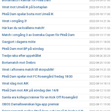
Bortamatch i Kalmar för Piteå Dam
2022-09-24 07:00
Vinst mot Umeå IK på bortaplan
2022-09-19 21:35
Piteå Dam spelar borta mot Umeå IK
2022-09-18 17:00
Vinst i omgång 3!
2022-09-14 21:36
Här kan du se kvällens match!
2022-09-14 11:55
Match i omgång 3 av Svenska Cupen för Piteå Dam
2022-09-13 17:00
Oavgjort i dagens möte
2022-09-11 18:05
Piteå Dam mot BP på söndag
2022-09-09 15:00
Tredje raka efter uppehållet
2022-08-26 20:23
Bortamatch mot Örebro
2022-08-25 13:00
Vinst i aftonens match till storpublik!
2022-08-19 21:33
Piteå Dam spelar mot FC Rosengård fredag 18:00
2022-08-17 15:00
Vinst idag mot AIK
2022-08-14 18:15
Piteå Dam mot AIK på söndag den 14/8
2022-08-12 15:00
Samla era kollegor/vänner för en Kick Off Rosengård
2022-08-12 10:42
OBOS Damallsvenskan liga-app premiär
2022-08-11 19:00