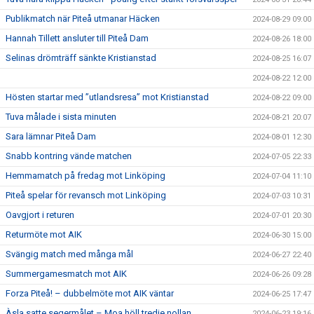
Publikmatch när Piteå utmanar Häcken
2024-08-29 09:00
Hannah Tillett ansluter till Piteå Dam
2024-08-26 18:00
Selinas drömträff sänkte Kristianstad
2024-08-25 16:07
2024-08-22 12:00
Hösten startar med ”utlandsresa” mot Kristianstad
2024-08-22 09:00
Tuva målade i sista minuten
2024-08-21 20:07
Sara lämnar Piteå Dam
2024-08-01 12:30
Snabb kontring vände matchen
2024-07-05 22:33
Hemmamatch på fredag mot Linköping
2024-07-04 11:10
Piteå spelar för revansch mot Linköping
2024-07-03 10:31
Oavgjort i returen
2024-07-01 20:30
Returmöte mot AIK
2024-06-30 15:00
Svängig match med många mål
2024-06-27 22:40
Summergamesmatch mot AIK
2024-06-26 09:28
Forza Piteå! – dubbelmöte mot AIK väntar
2024-06-25 17:47
Àsla satte segermålet – Moa höll tredje nollan
2024-06-23 19:16