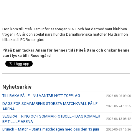
MATCHER
MATCHER & SERIETABELL
Hon kom till Piteå Dam inför säsongen 2021 och har därmed varit klubben
trogen i 4,5 år och spelat nära hundra Damallsvenska matcher. Nu drar hon
tillbaka till FC Rosengård.
Piteå Dam tackar Anam för hennes tid i Piteå Dam och önskar henne
stort lycka till i Rosengård
Nyhetsarkiv
TILLBAKA PÅ LF - NU VÄNTAR NYTT TOPPLAG
2026-08-06 09:00
DAGS FÖR SOMMARENS STÖRSTA MATCHKVÄLL PÅ LF
2026-06-24 18:55
ARENA
SEGERVITTRING OCH SOMMARFOTBOLL - IDAG KOMMER
2026-06-13 08:42
BP TILL LF ARENA
Brunch + Match - Starta matchdagen med oss den 13 juni
2026-05-29 16:26