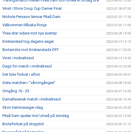
Träningsmatch mellan Piteå Dam och Umeå IK lördag 6/8
2022-08-05 13:00
Vinst i Stora Coop Cup Damer Final
2022-07-28 07:00
Nichole Persson lämnar Piteå Dam
2022-07-25 17:29
Välkommen tillbaka Ronja
2022-07-05 17:00
Thea drar vidare mot nya äventyr
2022-06-28 19:00
Kristianstad tog dagens seger
2022-06-19 15:10
Bortamöte mot Kristianstads DFF
2022-06-17 20:05
Vinst i midnattssol
2022-06-14 10:33
Dags för match i midnattssol
2022-06-10 23:00
Det blev förlust i afton
2022-06-09 20:07
Sista matchen i "våromgången"
2022-06-08 18:00
Omgång 16 - 23
2022-06-07 16:00
Damallsvensk match i midnattssol
2022-06-06 16:54
Skön hemmaseger idag
2022-06-05 20:00
Piteå Dam spelar mot Umeå på söndag
2022-06-03 15:00
Bortaförlust på stopptid
2022-05-30 21:15