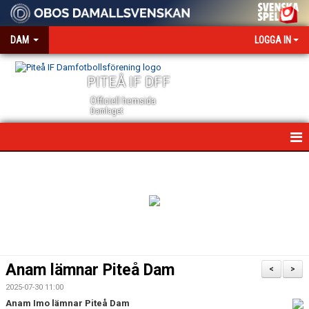
DAM
LOGGA IN
PITEÅ IF DFF
Officiell hemsida
Damlaget
HEM
NYHETER
VÅRA PARTNERS
MEDIA OCH ACKREDITERING
Anam lämnar Piteå Dam
<
>
KALENDER
2025-07-30 11:00
Anam Imo lämnar Piteå Dam