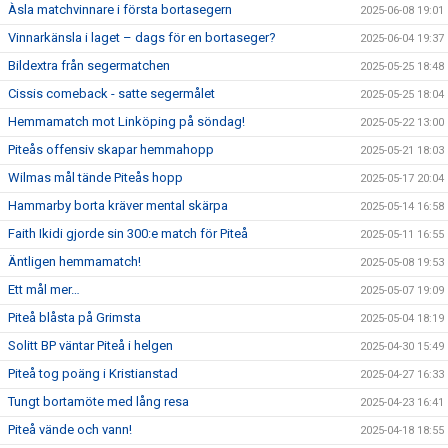
Àsla matchvinnare i första bortasegern
2025-06-08 19:01
Vinnarkänsla i laget – dags för en bortaseger?
2025-06-04 19:37
Bildextra från segermatchen
2025-05-25 18:48
Cissis comeback - satte segermålet
2025-05-25 18:04
Hemmamatch mot Linköping på söndag!
2025-05-22 13:00
Piteås offensiv skapar hemmahopp
2025-05-21 18:03
Wilmas mål tände Piteås hopp
2025-05-17 20:04
Hammarby borta kräver mental skärpa
2025-05-14 16:58
Faith Ikidi gjorde sin 300:e match för Piteå
2025-05-11 16:55
Äntligen hemmamatch!
2025-05-08 19:53
Ett mål mer…
2025-05-07 19:09
Piteå blåsta på Grimsta
2025-05-04 18:19
Solitt BP väntar Piteå i helgen
2025-04-30 15:49
Piteå tog poäng i Kristianstad
2025-04-27 16:33
Tungt bortamöte med lång resa
2025-04-23 16:41
Piteå vände och vann!
2025-04-18 18:55