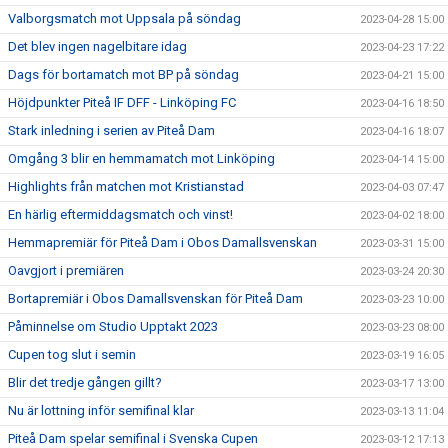
Valborgsmatch mot Uppsala på söndag
2023-04-28 15:00
Det blev ingen nagelbitare idag
2023-04-23 17:22
Dags för bortamatch mot BP på söndag
2023-04-21 15:00
Höjdpunkter Piteå IF DFF - Linköping FC
2023-04-16 18:50
Stark inledning i serien av Piteå Dam
2023-04-16 18:07
Omgång 3 blir en hemmamatch mot Linköping
2023-04-14 15:00
Highlights från matchen mot Kristianstad
2023-04-03 07:47
En härlig eftermiddagsmatch och vinst!
2023-04-02 18:00
Hemmapremiär för Piteå Dam i Obos Damallsvenskan
2023-03-31 15:00
Oavgjort i premiären
2023-03-24 20:30
Bortapremiär i Obos Damallsvenskan för Piteå Dam
2023-03-23 10:00
Påminnelse om Studio Upptakt 2023
2023-03-23 08:00
Cupen tog slut i semin
2023-03-19 16:05
Blir det tredje gången gillt?
2023-03-17 13:00
Nu är lottning inför semifinal klar
2023-03-13 11:04
Piteå Dam spelar semifinal i Svenska Cupen
2023-03-12 17:13