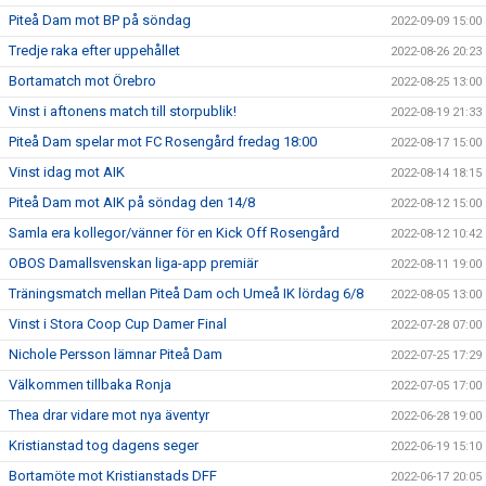
Piteå Dam mot BP på söndag
2022-09-09 15:00
Tredje raka efter uppehållet
2022-08-26 20:23
Bortamatch mot Örebro
2022-08-25 13:00
Vinst i aftonens match till storpublik!
2022-08-19 21:33
Piteå Dam spelar mot FC Rosengård fredag 18:00
2022-08-17 15:00
Vinst idag mot AIK
2022-08-14 18:15
Piteå Dam mot AIK på söndag den 14/8
2022-08-12 15:00
Samla era kollegor/vänner för en Kick Off Rosengård
2022-08-12 10:42
OBOS Damallsvenskan liga-app premiär
2022-08-11 19:00
Träningsmatch mellan Piteå Dam och Umeå IK lördag 6/8
2022-08-05 13:00
Vinst i Stora Coop Cup Damer Final
2022-07-28 07:00
Nichole Persson lämnar Piteå Dam
2022-07-25 17:29
Välkommen tillbaka Ronja
2022-07-05 17:00
Thea drar vidare mot nya äventyr
2022-06-28 19:00
Kristianstad tog dagens seger
2022-06-19 15:10
Bortamöte mot Kristianstads DFF
2022-06-17 20:05