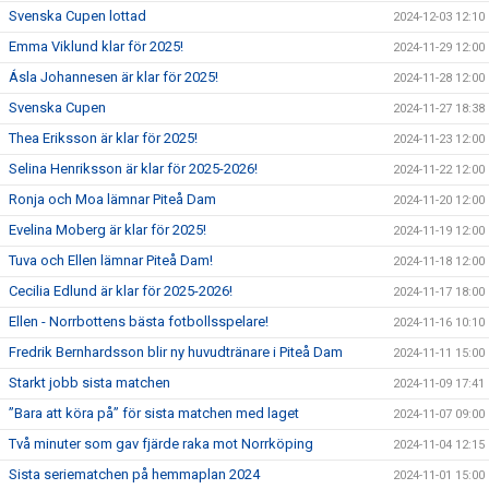
Svenska Cupen lottad
2024-12-03 12:10
Emma Viklund klar för 2025!
2024-11-29 12:00
Ásla Johannesen är klar för 2025!
2024-11-28 12:00
Svenska Cupen
2024-11-27 18:38
Thea Eriksson är klar för 2025!
2024-11-23 12:00
Selina Henriksson är klar för 2025-2026!
2024-11-22 12:00
Ronja och Moa lämnar Piteå Dam
2024-11-20 12:00
Evelina Moberg är klar för 2025!
2024-11-19 12:00
Tuva och Ellen lämnar Piteå Dam!
2024-11-18 12:00
Cecilia Edlund är klar för 2025-2026!
2024-11-17 18:00
Ellen - Norrbottens bästa fotbollsspelare!
2024-11-16 10:10
Fredrik Bernhardsson blir ny huvudtränare i Piteå Dam
2024-11-11 15:00
Starkt jobb sista matchen
2024-11-09 17:41
”Bara att köra på” för sista matchen med laget
2024-11-07 09:00
Två minuter som gav fjärde raka mot Norrköping
2024-11-04 12:15
Sista seriematchen på hemmaplan 2024
2024-11-01 15:00