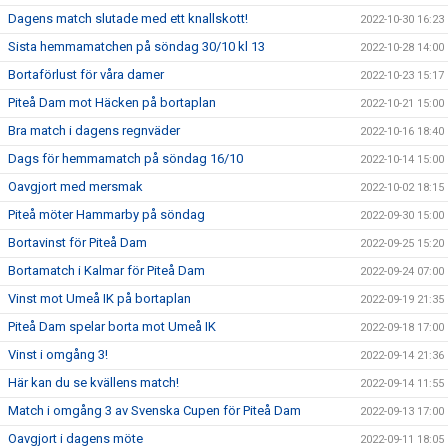
Dagens match slutade med ett knallskott!
2022-10-30 16:23
Sista hemmamatchen på söndag 30/10 kl 13
2022-10-28 14:00
Bortaförlust för våra damer
2022-10-23 15:17
Piteå Dam mot Häcken på bortaplan
2022-10-21 15:00
Bra match i dagens regnväder
2022-10-16 18:40
Dags för hemmamatch på söndag 16/10
2022-10-14 15:00
Oavgjort med mersmak
2022-10-02 18:15
Piteå möter Hammarby på söndag
2022-09-30 15:00
Bortavinst för Piteå Dam
2022-09-25 15:20
Bortamatch i Kalmar för Piteå Dam
2022-09-24 07:00
Vinst mot Umeå IK på bortaplan
2022-09-19 21:35
Piteå Dam spelar borta mot Umeå IK
2022-09-18 17:00
Vinst i omgång 3!
2022-09-14 21:36
Här kan du se kvällens match!
2022-09-14 11:55
Match i omgång 3 av Svenska Cupen för Piteå Dam
2022-09-13 17:00
Oavgjort i dagens möte
2022-09-11 18:05