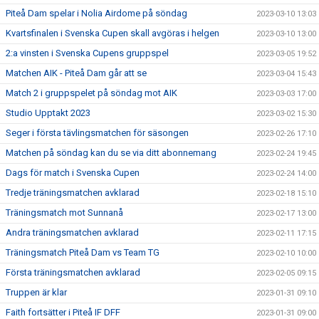
Piteå Dam spelar i Nolia Airdome på söndag
2023-03-10 13:03
Kvartsfinalen i Svenska Cupen skall avgöras i helgen
2023-03-10 13:00
2:a vinsten i Svenska Cupens gruppspel
2023-03-05 19:52
Matchen AIK - Piteå Dam går att se
2023-03-04 15:43
Match 2 i gruppspelet på söndag mot AIK
2023-03-03 17:00
Studio Upptakt 2023
2023-03-02 15:30
Seger i första tävlingsmatchen för säsongen
2023-02-26 17:10
Matchen på söndag kan du se via ditt abonnemang
2023-02-24 19:45
Dags för match i Svenska Cupen
2023-02-24 14:00
Tredje träningsmatchen avklarad
2023-02-18 15:10
Träningsmatch mot Sunnanå
2023-02-17 13:00
Andra träningsmatchen avklarad
2023-02-11 17:15
Träningsmatch Piteå Dam vs Team TG
2023-02-10 10:00
Första träningsmatchen avklarad
2023-02-05 09:15
Truppen är klar
2023-01-31 09:10
Faith fortsätter i Piteå IF DFF
2023-01-31 09:00