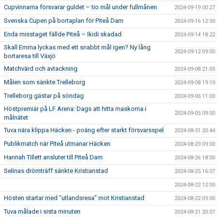
Cupvinnarna försvarar guldet – tio mål under fullmånen
2024-09-19 00:27
Svenska Cupen på bortaplan för Piteå Dam
2024-09-16 12:50
Enda misstaget fällde Piteå – Ikidi skadad
2024-09-14 18:22
Skall Emma lyckas med ett snabbt mål igen? Ny lång
2024-09-12 09:00
bortaresa till Växjö
Matchvärd och avtackning
2024-09-08 21:05
Målen som sänkte Trelleborg
2024-09-08 19:10
Trelleborg gästar på söndag
2024-09-06 11:00
Höstpremiär på LF Arena: Dags att hitta maskorna i
2024-09-05 09:00
målnätet
Tuva nära klippa Häcken - poäng efter starkt försvarsspel
2024-08-31 20:44
Publikmatch när Piteå utmanar Häcken
2024-08-29 09:00
Hannah Tillett ansluter till Piteå Dam
2024-08-26 18:00
Selinas drömträff sänkte Kristianstad
2024-08-25 16:07
2024-08-22 12:00
Hösten startar med ”utlandsresa” mot Kristianstad
2024-08-22 09:00
Tuva målade i sista minuten
2024-08-21 20:07