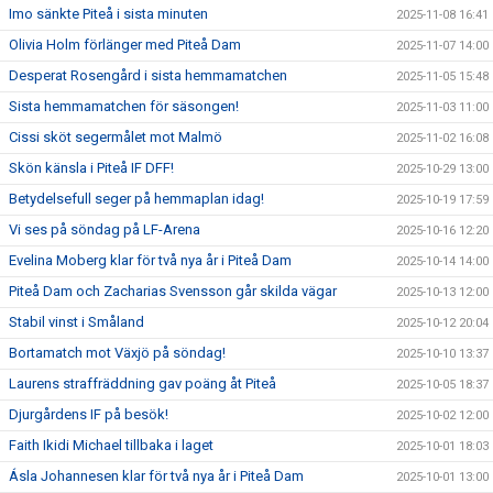
Imo sänkte Piteå i sista minuten
2025-11-08 16:41
Olivia Holm förlänger med Piteå Dam
2025-11-07 14:00
Desperat Rosengård i sista hemmamatchen
2025-11-05 15:48
Sista hemmamatchen för säsongen!
2025-11-03 11:00
Cissi sköt segermålet mot Malmö
2025-11-02 16:08
Skön känsla i Piteå IF DFF!
2025-10-29 13:00
Betydelsefull seger på hemmaplan idag!
2025-10-19 17:59
Vi ses på söndag på LF-Arena
2025-10-16 12:20
Evelina Moberg klar för två nya år i Piteå Dam
2025-10-14 14:00
Piteå Dam och Zacharias Svensson går skilda vägar
2025-10-13 12:00
Stabil vinst i Småland
2025-10-12 20:04
Bortamatch mot Växjö på söndag!
2025-10-10 13:37
Laurens straffräddning gav poäng åt Piteå
2025-10-05 18:37
Djurgårdens IF på besök!
2025-10-02 12:00
Faith Ikidi Michael tillbaka i laget
2025-10-01 18:03
Ásla Johannesen klar för två nya år i Piteå Dam
2025-10-01 13:00