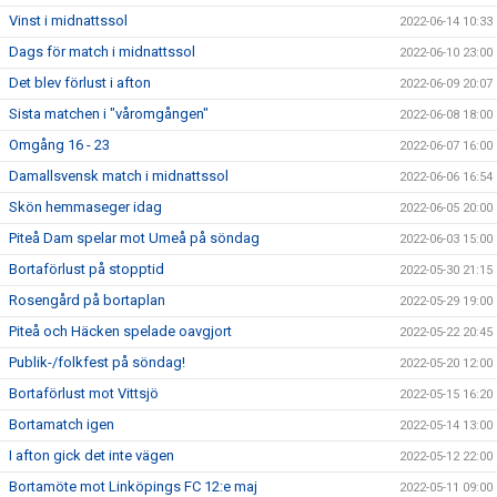
Vinst i midnattssol
2022-06-14 10:33
Dags för match i midnattssol
2022-06-10 23:00
Det blev förlust i afton
2022-06-09 20:07
Sista matchen i "våromgången"
2022-06-08 18:00
Omgång 16 - 23
2022-06-07 16:00
Damallsvensk match i midnattssol
2022-06-06 16:54
Skön hemmaseger idag
2022-06-05 20:00
Piteå Dam spelar mot Umeå på söndag
2022-06-03 15:00
Bortaförlust på stopptid
2022-05-30 21:15
Rosengård på bortaplan
2022-05-29 19:00
Piteå och Häcken spelade oavgjort
2022-05-22 20:45
Publik-/folkfest på söndag!
2022-05-20 12:00
Bortaförlust mot Vittsjö
2022-05-15 16:20
Bortamatch igen
2022-05-14 13:00
I afton gick det inte vägen
2022-05-12 22:00
Bortamöte mot Linköpings FC 12:e maj
2022-05-11 09:00