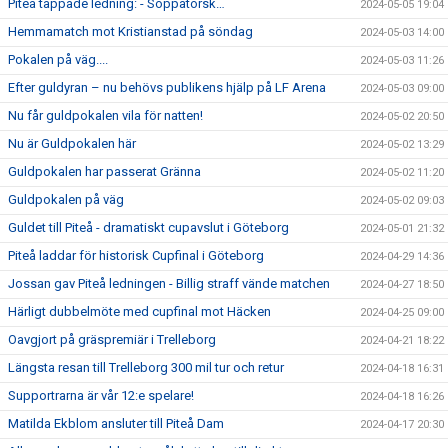
Piteå tappade ledning: - Soppatorsk…
2024-05-05 19:04
Hemmamatch mot Kristianstad på söndag
2024-05-03 14:00
Pokalen på väg....
2024-05-03 11:26
Efter guldyran – nu behövs publikens hjälp på LF Arena
2024-05-03 09:00
Nu får guldpokalen vila för natten!
2024-05-02 20:50
Nu är Guldpokalen här
2024-05-02 13:29
Guldpokalen har passerat Gränna
2024-05-02 11:20
Guldpokalen på väg
2024-05-02 09:03
Guldet till Piteå - dramatiskt cupavslut i Göteborg
2024-05-01 21:32
Piteå laddar för historisk Cupfinal i Göteborg
2024-04-29 14:36
Jossan gav Piteå ledningen - Billig straff vände matchen
2024-04-27 18:50
Härligt dubbelmöte med cupfinal mot Häcken
2024-04-25 09:00
Oavgjort på gräspremiär i Trelleborg
2024-04-21 18:22
Längsta resan till Trelleborg 300 mil tur och retur
2024-04-18 16:31
Supportrarna är vår 12:e spelare!
2024-04-18 16:26
Matilda Ekblom ansluter till Piteå Dam
2024-04-17 20:30