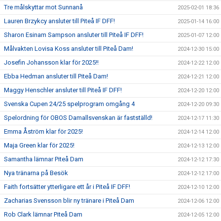
Tre målskyttar mot Sunnanå
2025-02-01 18:36
Lauren Brzykcy ansluter till Piteå IF DFF!
2025-01-14 16:00
Sharon Esinam Sampson ansluter till Piteå IF DFF!
2025-01-07 12:00
Målvakten Lovisa Koss ansluter till Piteå Dam!
2024-12-30 15:00
Josefin Johansson klar för 2025!!
2024-12-22 12:00
Ebba Hedman ansluter till Piteå Dam!
2024-12-21 12:00
Maggy Henschler ansluter till Piteå IF DFF!
2024-12-20 12:00
Svenska Cupen 24/25 spelprogram omgång 4
2024-12-20 09:30
Spelordning för OBOS Damallsvenskan är fastställd!
2024-12-17 11:30
Emma Åström klar för 2025!
2024-12-14 12:00
Maja Green klar för 2025!
2024-12-13 12:00
Samantha lämnar Piteå Dam
2024-12-12 17:30
Nya tränarna på Besök
2024-12-12 17:00
Faith fortsätter ytterligare ett år i Piteå IF DFF!
2024-12-10 12:00
Zacharias Svensson blir ny tränare i Piteå Dam
2024-12-06 12:00
Rob Clark lämnar Piteå Dam
2024-12-05 12:00