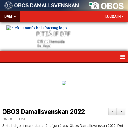
DAM
LOGGA IN
PITEÅ IF DFF
Officiell hemsida
Damlaget
HEM
NYHETER
VÅRA PARTNERS
MEDIA OCH ACKREDITERING
OBOS Damallsvenskan 2022
<
>
KALENDER
2022-01-14 18:30
Sista helgen i mars startar äntligen årets Obos Damallsvenskan 2022. Det