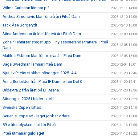
Wilma Carlsson lämnar pif
2025-12-11 14:00
Andrea Simonovic klar för två år i Piteå Dam
2025-12-10 14:00
Tack Åse Borgeryd!
2025-12-10 10:00
Stina Andersson är klar för två år i Piteå Dam
2025-12-09 14:00
Zohair Tehini tar steget upp – ny assisterande tränare i Piteå
2025-12-08 14:00
Dam
Matilda Ekblom klar för tre nya år i Piteå Dam
2025-12-05 18:00
Saga Swedman lämnar Piteå Dam
2025-12-04 16:01
Njut av Piteås stolthet säsongen 2025 -4:4
2025-11-20 12:46
Ännu fler bilder från Piteå IF Dam -eliten Del 3
2025-11-20 12:41
Bildextra 2 från året på LF Arena
2025-11-20 12:36
Säsongen 2025 i bilder - del 1
2025-11-20 12:29
Svenska Cupen lottad
2025-11-20 12:10
Serien slutspelad - laget jobbar vidare
2025-11-18 19:00
89:e åter olycksminut för Piteå
2025-11-16 17:50
Piteå utmanar guldlaget
2025-11-12 16:22