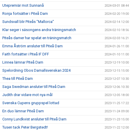
Utepremiär mot Sunnanå
2024-03-01 08:44
Ronja fortsätter i Piteå Dam
2024-02-20 19:00
Sundsvall blir Piteås ”Mallorca”
2024-02-14 12:00
Klar seger i säsongens andra träningsmatch
2024-02-10 18:56
Piteås damer har spelat en träningsmatch
2024-02-03 16:21
Emma Åström ansluter till Piteå Dam
2024-01-26 11:00
Faith fortsätter i Piteå IF DFF
2024-01-10 11:00
Linnea lämnar Piteå Dam
2023-12-19 10:00
Spelordning Obos Damallsvenskan 2024
2023-12-15 15:00
Thea till Piteå Dam
2023-12-07 10:30
Saga Swedman ansluter till Piteå Dam
2023-12-06 10:30
Judith drar vidare mot nya mål
2023-12-05 18:00
Svenska Cupens gruppspel lottad
2023-11-25 17:22
En duo lämnar Piteå Dam
2023-11-24 09:00
Conny Lundkvist ansluter till Piteå Dam
2023-11-23 15:00
Tusen tack Peter Bergstedt!
2023-11-22 12:00