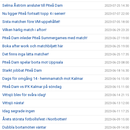
Selma Åström ansluter till Piteå Dam
2023-07-25 14:30
Nu ligger Piteå fortsatt topp 4 i serien!
2023-07-07 22:00
Sista matchen före VM-uppehållet!
2023-07-05 18:00
Vilken härlig match i afton!
2023-06-29 23:20
Piteå Dam inleder Piteå Summergames med match!
2023-06-27 19:00
Boka after work och matchbiljett här
2023-06-25 19:00
Det finns inga lätta matcher!
2023-06-25 17:35
Piteå Dam spelar borta mot Uppsala
2023-06-23 08:00
Starkt jobbat Piteå Dam
2023-06-18 16:30
Dags för omgång 14 - hemmamatch mot Kalmar
2023-06-16 15:00
Piteå Dam vs IFK Kalmar på söndag
2023-06-15 11:00
Vittsjö blev för svåra idag!
2023-06-14 21:15
Vittsjö nästa!
2023-06-13 12:00
Idag segrade ingen
2023-06-11 17:25
Årets största fotbollsfest i Norrbotten!
2023-06-09 15:00
Dubbla bortamöten väntar
2023-06-09 14:00