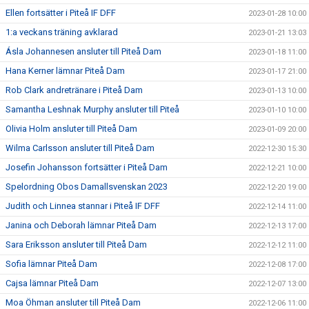
Ellen fortsätter i Piteå IF DFF
2023-01-28 10:00
1:a veckans träning avklarad
2023-01-21 13:03
Ásla Johannesen ansluter till Piteå Dam
2023-01-18 11:00
Hana Kerner lämnar Piteå Dam
2023-01-17 21:00
Rob Clark andretränare i Piteå Dam
2023-01-13 10:00
Samantha Leshnak Murphy ansluter till Piteå
2023-01-10 10:00
Olivia Holm ansluter till Piteå Dam
2023-01-09 20:00
Wilma Carlsson ansluter till Piteå Dam
2022-12-30 15:30
Josefin Johansson fortsätter i Piteå Dam
2022-12-21 10:00
Spelordning Obos Damallsvenskan 2023
2022-12-20 19:00
Judith och Linnea stannar i Piteå IF DFF
2022-12-14 11:00
Janina och Deborah lämnar Piteå Dam
2022-12-13 17:00
Sara Eriksson ansluter till Piteå Dam
2022-12-12 11:00
Sofia lämnar Piteå Dam
2022-12-08 17:00
Cajsa lämnar Piteå Dam
2022-12-07 13:00
Moa Öhman ansluter till Piteå Dam
2022-12-06 11:00