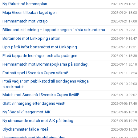
Ny förlust på hemmaplan
2025-09-28 16:31
Maja Green tillbaka i laget igen
2025-09-24 18:03
Hemmamatch mot Vittsjö
2025-09-21 17:00
Bländande inledning – tappade segern i sista sekunderna
2025-09-19 22:31
Bortamöte mot Linköping i afton
2025-09-19 16:47
Upp på tå inför bortamötet mot Linköping
2025-09-17 19:31
Piteå tappade ledningen och alla poängen
2025-09-14 18:30
Hemmamatch mot Brommapojkarna på söndag!
2025-09-11 20:10
Fortsatt spel i Svenska Cupen säkrat!
2025-09-11 07:24
Piteå vädjar om publikstöd till söndagens viktiga
2025-09-10 22:03
streckmatch
Match mot Sunnanå i Svenska Cupen ikväll!
2025-09-10 09:07
Glatt vinnargäng efter dagens vinst!
2025-09-06 17:40
Ny ”Sagalik” seger mot AIK
2025-09-06 16:18
Ny utmanande match mot AIK på lördag
2025-09-03 19:29
Olycksminuter fällde Piteå
2025-08-30 16:39
Hemmamatch mot Norrköping idag