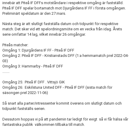
MATCHER
innebär att Piteå IF DFFs motståndare i respektive omgång är fastställd.
Piteå IF DFF spelar bortamatch mot Djurgårdens IF FF i första omgången.
Preliminärt speldatum är den 27:mars.
MATCHER & SERIETABELL
Nästa steg är att slutligt fastställa datum och tidpunkt för respektive
match. Det sker vid ett spelordningsmöte om en vecka från idag. Årets
serie omfattar 14 lag, vilket innebär 26 omgångar.
Piteås matcher:
Omgång 1: Djurgårdens IF FF - Piteå IF DFF
Omgång 2: Piteå IF DFF - Kristianstads DFF (1:a hemmamatch prel 2022-04-
03)
Omgång 3: Hammarby - Piteå IF DFF
........
Omgång 25: Piteå IF DFF . Vittsjö GIK
Omgång 26: Eskilstuna United DFF - Piteå IF DFF (sista match för
säsongen prel 2022-11-06)
Så snart alla parter/intressenter kommit överens om slutligt datum och
tidpunkt fastställs serien.
Dessutom hoppas vi på att pandemin tar ledigt för evigt så vi får hälsa vår
fantastiska publik välkommen tillbaka till match.