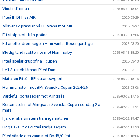
2025-04-02 18:00
Vinst i dimman
2025-03-30 18:04
Piteå IF DFF vs AIK
2025-03-29
Allsvensk premiär på LF Arena mot AIK
2025-03-27
Ett stolpskott från poäng
2025-03-23 17:04
Ett år efter drömsegern – nu väntar Rosengård igen
2025-03-20
Blodig tand räckte inte mot Hammarby
2025-03-16 18:20
Piteå spelar gruppfinal i cupen
2025-03-13
Leif Strandh lämnar Piteå Dam
2025-03-11
Matchen Piteå - BP slutar oavgjort
2025-03-09 18:16
Hemmamatch mot BP i Svenska Cupen 2024/25
2025-03-06
Värdefull bortaseger mot Alingsås
2025-03-02 17:15
Bortamatch mot Alingsås i Svenska Cupen söndag 2:a
2025-02-28 07:31
mars
Fjärde raka vinsten i träningsmatcher
2025-02-22 19:47
Höga avslut gav Piteå tredje segern
2025-02-14 17:30
Piteå vände och vann mot Bodö/Glimt
2025-02-08 18:04