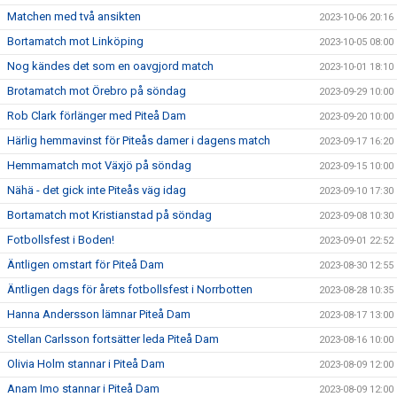
Matchen med två ansikten
2023-10-06 20:16
Bortamatch mot Linköping
2023-10-05 08:00
Nog kändes det som en oavgjord match
2023-10-01 18:10
Brotamatch mot Örebro på söndag
2023-09-29 10:00
Rob Clark förlänger med Piteå Dam
2023-09-20 10:00
Härlig hemmavinst för Piteås damer i dagens match
2023-09-17 16:20
Hemmamatch mot Växjö på söndag
2023-09-15 10:00
Nähä - det gick inte Piteås väg idag
2023-09-10 17:30
Bortamatch mot Kristianstad på söndag
2023-09-08 10:30
Fotbollsfest i Boden!
2023-09-01 22:52
Äntligen omstart för Piteå Dam
2023-08-30 12:55
Äntligen dags för årets fotbollsfest i Norrbotten
2023-08-28 10:35
Hanna Andersson lämnar Piteå Dam
2023-08-17 13:00
Stellan Carlsson fortsätter leda Piteå Dam
2023-08-16 10:00
Olivia Holm stannar i Piteå Dam
2023-08-09 12:00
Anam Imo stannar i Piteå Dam
2023-08-09 12:00