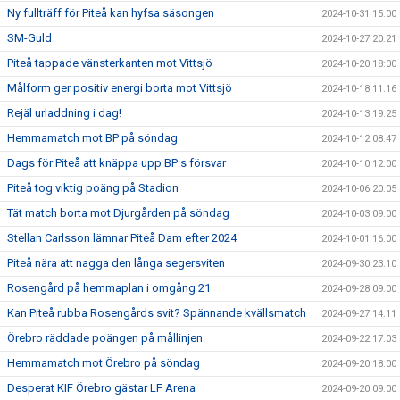
Ny fullträff för Piteå kan hyfsa säsongen
2024-10-31 15:00
SM-Guld
2024-10-27 20:21
Piteå tappade vänsterkanten mot Vittsjö
2024-10-20 18:00
Målform ger positiv energi borta mot Vittsjö
2024-10-18 11:16
Rejäl urladdning i dag!
2024-10-13 19:25
Hemmamatch mot BP på söndag
2024-10-12 08:47
Dags för Piteå att knäppa upp BP:s försvar
2024-10-10 12:00
Piteå tog viktig poäng på Stadion
2024-10-06 20:05
Tät match borta mot Djurgården på söndag
2024-10-03 09:00
Stellan Carlsson lämnar Piteå Dam efter 2024
2024-10-01 16:00
Piteå nära att nagga den långa segersviten
2024-09-30 23:10
Rosengård på hemmaplan i omgång 21
2024-09-28 09:00
Kan Piteå rubba Rosengårds svit? Spännande kvällsmatch
2024-09-27 14:11
Örebro räddade poängen på mållinjen
2024-09-22 17:03
Hemmamatch mot Örebro på söndag
2024-09-20 18:00
Desperat KIF Örebro gästar LF Arena
2024-09-20 09:00