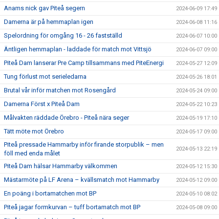
Anams nick gav Piteå segern
2024-06-09 17:49
Damerna är på hemmaplan igen
2024-06-08 11:16
Spelordning för omgång 16 - 26 fastställd
2024-06-07 10:00
Äntligen hemmaplan - laddade för match mot Vittsjö
2024-06-07 09:00
Piteå Dam lanserar Pre Camp tillsammans med PiteEnergi
2024-05-27 12:09
Tung förlust mot serieledarna
2024-05-26 18:01
Brutal vår inför matchen mot Rosengård
2024-05-24 09:00
Damerna Först x Piteå Dam
2024-05-22 10:23
Målvakten räddade Örebro - Piteå nära seger
2024-05-19 17:10
Tätt möte mot Örebro
2024-05-17 09:00
Piteå pressade Hammarby inför firande storpublik – men
2024-05-13 22:19
föll med enda målet
Piteå Dam hälsar Hammarby välkommen
2024-05-12 15:30
Mästarmöte på LF Arena – kvällsmatch mot Hammarby
2024-05-12 09:00
En poäng i bortamatchen mot BP
2024-05-10 08:02
Piteå jagar formkurvan – tuff bortamatch mot BP
2024-05-08 09:00