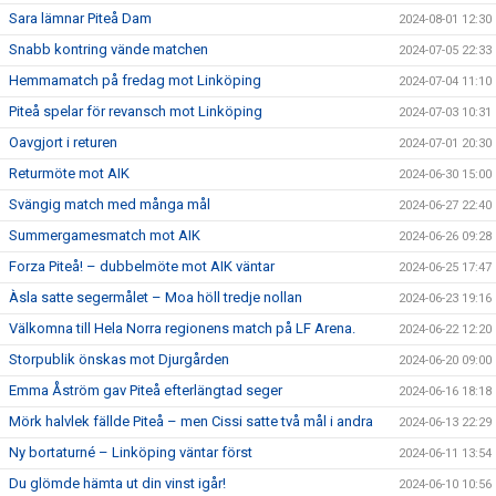
Sara lämnar Piteå Dam
2024-08-01 12:30
Snabb kontring vände matchen
2024-07-05 22:33
Hemmamatch på fredag mot Linköping
2024-07-04 11:10
Piteå spelar för revansch mot Linköping
2024-07-03 10:31
Oavgjort i returen
2024-07-01 20:30
Returmöte mot AIK
2024-06-30 15:00
Svängig match med många mål
2024-06-27 22:40
Summergamesmatch mot AIK
2024-06-26 09:28
Forza Piteå! – dubbelmöte mot AIK väntar
2024-06-25 17:47
Àsla satte segermålet – Moa höll tredje nollan
2024-06-23 19:16
Välkomna till Hela Norra regionens match på LF Arena.
2024-06-22 12:20
Storpublik önskas mot Djurgården
2024-06-20 09:00
Emma Åström gav Piteå efterlängtad seger
2024-06-16 18:18
Mörk halvlek fällde Piteå – men Cissi satte två mål i andra
2024-06-13 22:29
Ny bortaturné – Linköping väntar först
2024-06-11 13:54
Du glömde hämta ut din vinst igår!
2024-06-10 10:56