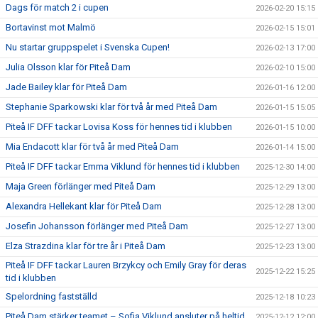
Dags för match 2 i cupen
2026-02-20 15:15
Bortavinst mot Malmö
2026-02-15 15:01
Nu startar gruppspelet i Svenska Cupen!
2026-02-13 17:00
Julia Olsson klar för Piteå Dam
2026-02-10 15:00
Jade Bailey klar för Piteå Dam
2026-01-16 12:00
Stephanie Sparkowski klar för två år med Piteå Dam
2026-01-15 15:05
Piteå IF DFF tackar Lovisa Koss för hennes tid i klubben
2026-01-15 10:00
Mia Endacott klar för två år med Piteå Dam
2026-01-14 15:00
Piteå IF DFF tackar Emma Viklund för hennes tid i klubben
2025-12-30 14:00
Maja Green förlänger med Piteå Dam
2025-12-29 13:00
Alexandra Hellekant klar för Piteå Dam
2025-12-28 13:00
Josefin Johansson förlänger med Piteå Dam
2025-12-27 13:00
Elza Strazdina klar för tre år i Piteå Dam
2025-12-23 13:00
Piteå IF DFF tackar Lauren Brzykcy och Emily Gray för deras
2025-12-22 15:25
tid i klubben
Spelordning fastställd
2025-12-18 10:23
Piteå Dam stärker teamet – Sofia Viklund ansluter på heltid
2025-12-12 12:00