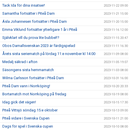
Tack Ida för dina insatser!
2023-11-22 09:00
Samantha fortsätter i Piteå Dam
2023-11-21 15:00
Ásla Johannesen fortsätter i Piteå Dam
2023-11-20 15:00
Emma Viklund fortsätter ytterligare 1 år i Piteå
2023-11-16 12:00
Självklart vill du prova lite bubbel!?
2023-11-15 20:47
Obos Damallsvenskan 2023 är färdigspelad
2023-11-11 16:30
Årets sista seriematch på lördag 11:e november kl 14:00
2023-11-09 08:00
Medalj säkrad i afton
2023-11-05 19:07
Säsongens sista hemmamatch
2023-11-03 08:00
Wilma Carlsson fortsätter i Piteå Dam
2023-10-31 16:00
Piteå Dam vann i Norrköping!
2023-10-20 20:33
Bortamatch mot Norrköping på fredag
2023-10-19 08:00
Idag gick det vägen!
2023-10-15 17:30
Piteå Vittsjö söndag 15:e oktober
2023-10-13 09:00
Piteå vidare i Svenska Cupen
2023-10-11 21:00
Dags för spel i Svenska cupen
2023-10-10 08:00