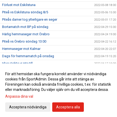
Förlust mot Eskilstuna
2022-05-08 18:00
Piteå vs Eskilstuna söndag 8/5
2022-05-06 15:00
Piteås damer tog ytterligare en seger
2022-05-01 17:20
Bortamatch mot BP på söndag
2022-04-29 15:00
Härlig hemmaseger mot Örebro
2022-04-24 19:00
Piteå vs Örebro söndag 13:00
2022-04-22 16:12
Hemmaseger mot Kalmar
2022-04-20 22:07
Dags för hemmamatch på onsdag
2022-04-19 15:20
Idag räckte vi inte till
2022-04-17 19:09
Hammarby - Piteå Dam
2022-04-15 15:00
För att hemsidan ska fungera korrekt använder vi nödvändiga
Oavgjort i hemmapremiären
2022-04-03 17:05
cookies från SportAdmin. Dessa går inte att stänga av.
Föreningen kan också använda frivilliga cookies, t.ex. för statistik
Första hemmamatchen på söndag
2022-04-01 13:00
eller marknadsföring. Du väljer själv om du vill acceptera dessa.
Hana Kerner ansluter till Piteå IF DFF
2022-03-31 22:56
Anpassa dina val
Kansliet öppet 10-11 imorgon, fredag!
2022-03-31 19:07
Acceptera nödvändiga
Acceptera alla
En mycket bra start!
2022-03-27 19:38
Premiär på söndag
2022-03-25 17:30