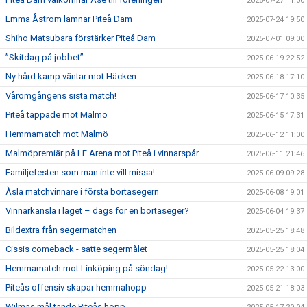
2025-07-27 11:00
Emma Åström lämnar Piteå Dam
2025-07-24 19:50
Shiho Matsubara förstärker Piteå Dam
2025-07-01 09:00
”Skitdag på jobbet”
2025-06-19 22:52
Ny hård kamp väntar mot Häcken
2025-06-18 17:10
Våromgångens sista match!
2025-06-17 10:35
Piteå tappade mot Malmö
2025-06-15 17:31
Hemmamatch mot Malmö
2025-06-12 11:00
Malmöpremiär på LF Arena mot Piteå i vinnarspår
2025-06-11 21:46
Familjefesten som man inte vill missa!
2025-06-09 09:28
Àsla matchvinnare i första bortasegern
2025-06-08 19:01
Vinnarkänsla i laget – dags för en bortaseger?
2025-06-04 19:37
Bildextra från segermatchen
2025-05-25 18:48
Cissis comeback - satte segermålet
2025-05-25 18:04
Hemmamatch mot Linköping på söndag!
2025-05-22 13:00
Piteås offensiv skapar hemmahopp
2025-05-21 18:03
Wilmas mål tände Piteås hopp