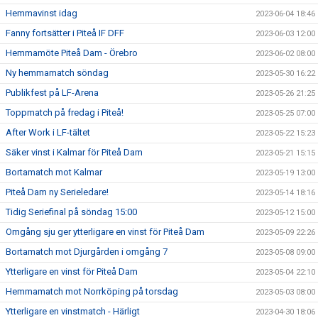
Hemmavinst idag
2023-06-04 18:46
Fanny fortsätter i Piteå IF DFF
2023-06-03 12:00
Hemmamöte Piteå Dam - Örebro
2023-06-02 08:00
Ny hemmamatch söndag
2023-05-30 16:22
Publikfest på LF-Arena
2023-05-26 21:25
Toppmatch på fredag i Piteå!
2023-05-25 07:00
After Work i LF-tältet
2023-05-22 15:23
Säker vinst i Kalmar för Piteå Dam
2023-05-21 15:15
Bortamatch mot Kalmar
2023-05-19 13:00
Piteå Dam ny Serieledare!
2023-05-14 18:16
Tidig Seriefinal på söndag 15:00
2023-05-12 15:00
Omgång sju ger ytterligare en vinst för Piteå Dam
2023-05-09 22:26
Bortamatch mot Djurgården i omgång 7
2023-05-08 09:00
Ytterligare en vinst för Piteå Dam
2023-05-04 22:10
Hemmamatch mot Norrköping på torsdag
2023-05-03 08:00
Ytterligare en vinstmatch - Härligt
2023-04-30 18:06