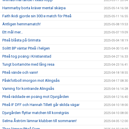
2025-05-17 20:04
Hammarby borta kräver mental skärpa
2025-05-14 16:58
Faith Ikidi gjorde sin 300:e match för Piteå
2025-05-11 16:55
Äntligen hemmamatch!
2025-05-08 19:53
Ett mål mer…
2025-05-07 19:09
Piteå blåsta på Grimsta
2025-05-04 18:19
Solitt BP väntar Piteå i helgen
2025-04-30 15:49
Piteå tog poäng i Kristianstad
2025-04-27 16:33
Tungt bortamöte med lång resa
2025-04-23 16:41
Piteå vände och vann!
2025-04-18 18:55
Påskfotboll imorgon mot Alingsås
2025-04-17 08:30
Varning för kontrande Alingsås
2025-04-16 14:28
Piteå räddade en poäng mot Djurgården
2025-04-12 16:40
Piteå IF DFF och Hannah Tillett går skilda vägar
2025-04-10 18:00
Djurgården flyttar matchen till konstgräs
2025-04-10 08:00
Selma Åström lämnar klubben till sommaren!
2025-04-05 12:00
Thea lämnar Piteå Dam