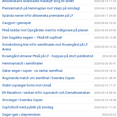
Allsvenskans snabbaste målskytt slog till direkt
2024-04-14 17:53
Premiärmatch på hemmaplan mot Växjö på söndag!
2024-04-12 08:00
Spända nerver inför allsvenska premiären på LF
2024-04-11 09:00
Oavgjort i genrepet
2024-04-06 16:45
Piteå laddar mot Djurgården med tio målgörare på planen
2024-04-04 09:00
Den Sagalika segern – Piteå till cupfinal!
2024-03-30 19:48
Snöskottning klar inför semifinalen mot Rosengård på LF
2024-03-30 12:22
Arena
Rosengård utmanar Piteå på LF - hoppas på stort publikstöd
2024-03-28
Hemmamatch i semifinalen
2024-03-26 05:41
Säker seger i cupen - nu väntar semifinal
2024-03-24 18:22
Avgörande match om semifinal i Svenska Cupen
2024-03-21 08:39
Stabil cupseger borta mot Umeå
2024-03-16 17:37
Ett Marathon i veckan inför cupmatch och Damallsvenskan
2024-03-14 08:36
Storseger i Svenska Cupen
2024-03-10 18:48
Cupfotboll med publik på söndag
2024-03-07 11:00
Seger igen i utepremiären
2024-03-02