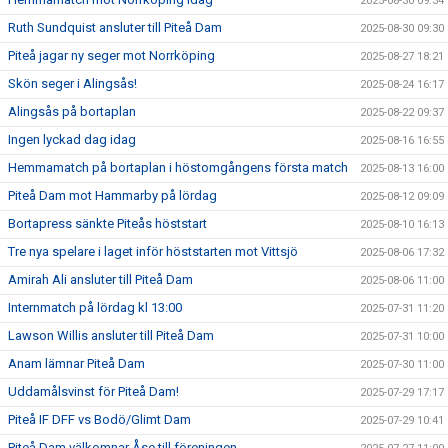
2025-08-30 09:34
Ruth Sundquist ansluter till Piteå Dam
2025-08-30 09:30
Piteå jagar ny seger mot Norrköping
2025-08-27 18:21
Skön seger i Alingsås!
2025-08-24 16:17
Alingsås på bortaplan
2025-08-22 09:37
Ingen lyckad dag idag
2025-08-16 16:55
Hemmamatch på bortaplan i höstomgångens första match
2025-08-13 16:00
Piteå Dam mot Hammarby på lördag
2025-08-12 09:09
Bortapress sänkte Piteås höststart
2025-08-10 16:13
Tre nya spelare i laget inför höststarten mot Vittsjö
2025-08-06 17:32
Amirah Ali ansluter till Piteå Dam
2025-08-06 11:00
Internmatch på lördag kl 13:00
2025-07-31 11:20
Lawson Willis ansluter till Piteå Dam
2025-07-31 10:00
Anam lämnar Piteå Dam
2025-07-30 11:00
Uddamålsvinst för Piteå Dam!
2025-07-29 17:17
Piteå IF DFF vs Bodö/Glimt Dam
2025-07-29 10:41
Piteå Dam välkomnar Åse till föreningen