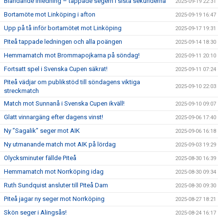
Bländande inledning – tappade segern i sista sekunderna
2025-09-19 22:31
Bortamöte mot Linköping i afton
2025-09-19 16:47
Upp på tå inför bortamötet mot Linköping
2025-09-17 19:31
Piteå tappade ledningen och alla poängen
2025-09-14 18:30
Hemmamatch mot Brommapojkarna på söndag!
2025-09-11 20:10
Fortsatt spel i Svenska Cupen säkrat!
2025-09-11 07:24
Piteå vädjar om publikstöd till söndagens viktiga
2025-09-10 22:03
streckmatch
Match mot Sunnanå i Svenska Cupen ikväll!
2025-09-10 09:07
Glatt vinnargäng efter dagens vinst!
2025-09-06 17:40
Ny ”Sagalik” seger mot AIK
2025-09-06 16:18
Ny utmanande match mot AIK på lördag
2025-09-03 19:29
Olycksminuter fällde Piteå
2025-08-30 16:39
Hemmamatch mot Norrköping idag
2025-08-30 09:34
Ruth Sundquist ansluter till Piteå Dam
2025-08-30 09:30
Piteå jagar ny seger mot Norrköping
2025-08-27 18:21
Skön seger i Alingsås!
2025-08-24 16:17