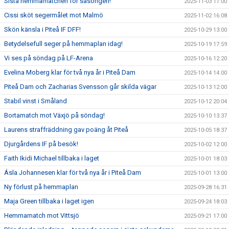
Sista hemmamatchen för säsongen!
2025-11-03 11:00
Cissi sköt segermålet mot Malmö
2025-11-02 16:08
Skön känsla i Piteå IF DFF!
2025-10-29 13:00
Betydelsefull seger på hemmaplan idag!
2025-10-19 17:59
Vi ses på söndag på LF-Arena
2025-10-16 12:20
Evelina Moberg klar för två nya år i Piteå Dam
2025-10-14 14:00
Piteå Dam och Zacharias Svensson går skilda vägar
2025-10-13 12:00
Stabil vinst i Småland
2025-10-12 20:04
Bortamatch mot Växjö på söndag!
2025-10-10 13:37
Laurens straffräddning gav poäng åt Piteå
2025-10-05 18:37
Djurgårdens IF på besök!
2025-10-02 12:00
Faith Ikidi Michael tillbaka i laget
2025-10-01 18:03
Ásla Johannesen klar för två nya år i Piteå Dam
2025-10-01 13:00
Ny förlust på hemmaplan
2025-09-28 16:31
Maja Green tillbaka i laget igen
2025-09-24 18:03
Hemmamatch mot Vittsjö
2025-09-21 17:00