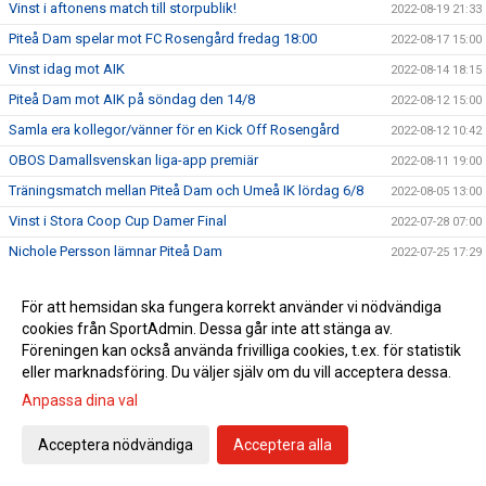
Vinst i aftonens match till storpublik!
2022-08-19 21:33
Piteå Dam spelar mot FC Rosengård fredag 18:00
2022-08-17 15:00
Vinst idag mot AIK
2022-08-14 18:15
Piteå Dam mot AIK på söndag den 14/8
2022-08-12 15:00
Samla era kollegor/vänner för en Kick Off Rosengård
2022-08-12 10:42
OBOS Damallsvenskan liga-app premiär
2022-08-11 19:00
Träningsmatch mellan Piteå Dam och Umeå IK lördag 6/8
2022-08-05 13:00
Vinst i Stora Coop Cup Damer Final
2022-07-28 07:00
Nichole Persson lämnar Piteå Dam
2022-07-25 17:29
Välkommen tillbaka Ronja
2022-07-05 17:00
För att hemsidan ska fungera korrekt använder vi nödvändiga
Thea drar vidare mot nya äventyr
2022-06-28 19:00
cookies från SportAdmin. Dessa går inte att stänga av.
Kristianstad tog dagens seger
2022-06-19 15:10
Föreningen kan också använda frivilliga cookies, t.ex. för statistik
eller marknadsföring. Du väljer själv om du vill acceptera dessa.
Bortamöte mot Kristianstads DFF
2022-06-17 20:05
Anpassa dina val
Vinst i midnattssol
2022-06-14 10:33
Dags för match i midnattssol
2022-06-10 23:00
Acceptera nödvändiga
Acceptera alla
Det blev förlust i afton
2022-06-09 20:07