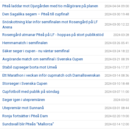
Piteå laddar mot Djurgården med tio målgörare på planen
2024-04-04 09:00
Den Sagalika segern – Piteå till cupfinal!
2024-03-30 19:48
Snöskottning klar inför semifinalen mot Rosengård på LF
2024-03-30 12:22
Arena
Rosengård utmanar Piteå på LF - hoppas på stort publikstöd
2024-03-28
Hemmamatch i semifinalen
2024-03-26 05:41
Säker seger i cupen - nu väntar semifinal
2024-03-24 18:22
Avgörande match om semifinal i Svenska Cupen
2024-03-21 08:39
Stabil cupseger borta mot Umeå
2024-03-16 17:37
Ett Marathon i veckan inför cupmatch och Damallsvenskan
2024-03-14 08:36
Storseger i Svenska Cupen
2024-03-10 18:48
Cupfotboll med publik på söndag
2024-03-07 11:00
Seger igen i utepremiären
2024-03-02
Utepremiär mot Sunnanå
2024-03-01 08:44
Ronja fortsätter i Piteå Dam
2024-02-20 19:00
Sundsvall blir Piteås ”Mallorca”
2024-02-14 12:00