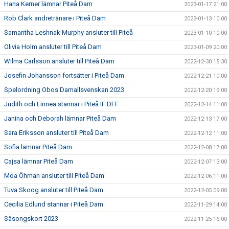
Hana Kerner lämnar Piteå Dam
2023-01-17 21:00
Rob Clark andretränare i Piteå Dam
2023-01-13 10:00
Samantha Leshnak Murphy ansluter till Piteå
2023-01-10 10:00
Olivia Holm ansluter till Piteå Dam
2023-01-09 20:00
Wilma Carlsson ansluter till Piteå Dam
2022-12-30 15:30
Josefin Johansson fortsätter i Piteå Dam
2022-12-21 10:00
Spelordning Obos Damallsvenskan 2023
2022-12-20 19:00
Judith och Linnea stannar i Piteå IF DFF
2022-12-14 11:00
Janina och Deborah lämnar Piteå Dam
2022-12-13 17:00
Sara Eriksson ansluter till Piteå Dam
2022-12-12 11:00
Sofia lämnar Piteå Dam
2022-12-08 17:00
Cajsa lämnar Piteå Dam
2022-12-07 13:00
Moa Öhman ansluter till Piteå Dam
2022-12-06 11:00
Tuva Skoog ansluter till Piteå Dam
2022-12-05 09:00
Cecilia Edlund stannar i Piteå Dam
2022-11-29 14:00
Säsongskort 2023
2022-11-25 16:00