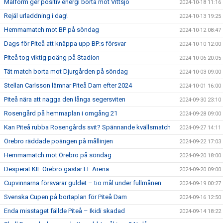
Målform ger positiv energi borta mot Vittsjö
2024-10-18 11:16
Rejäl urladdning i dag!
2024-10-13 19:25
Hemmamatch mot BP på söndag
2024-10-12 08:47
Dags för Piteå att knäppa upp BP:s försvar
2024-10-10 12:00
Piteå tog viktig poäng på Stadion
2024-10-06 20:05
Tät match borta mot Djurgården på söndag
2024-10-03 09:00
Stellan Carlsson lämnar Piteå Dam efter 2024
2024-10-01 16:00
Piteå nära att nagga den långa segersviten
2024-09-30 23:10
Rosengård på hemmaplan i omgång 21
2024-09-28 09:00
Kan Piteå rubba Rosengårds svit? Spännande kvällsmatch
2024-09-27 14:11
Örebro räddade poängen på mållinjen
2024-09-22 17:03
Hemmamatch mot Örebro på söndag
2024-09-20 18:00
Desperat KIF Örebro gästar LF Arena
2024-09-20 09:00
Cupvinnarna försvarar guldet – tio mål under fullmånen
2024-09-19 00:27
Svenska Cupen på bortaplan för Piteå Dam
2024-09-16 12:50
Enda misstaget fällde Piteå – Ikidi skadad
2024-09-14 18:22