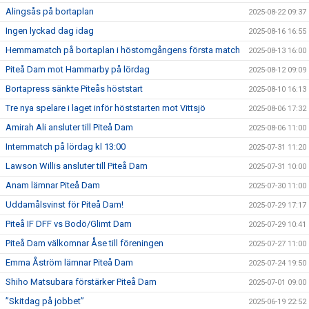
Alingsås på bortaplan
2025-08-22 09:37
Ingen lyckad dag idag
2025-08-16 16:55
Hemmamatch på bortaplan i höstomgångens första match
2025-08-13 16:00
Piteå Dam mot Hammarby på lördag
2025-08-12 09:09
Bortapress sänkte Piteås höststart
2025-08-10 16:13
Tre nya spelare i laget inför höststarten mot Vittsjö
2025-08-06 17:32
Amirah Ali ansluter till Piteå Dam
2025-08-06 11:00
Internmatch på lördag kl 13:00
2025-07-31 11:20
Lawson Willis ansluter till Piteå Dam
2025-07-31 10:00
Anam lämnar Piteå Dam
2025-07-30 11:00
Uddamålsvinst för Piteå Dam!
2025-07-29 17:17
Piteå IF DFF vs Bodö/Glimt Dam
2025-07-29 10:41
Piteå Dam välkomnar Åse till föreningen
2025-07-27 11:00
Emma Åström lämnar Piteå Dam
2025-07-24 19:50
Shiho Matsubara förstärker Piteå Dam
2025-07-01 09:00
”Skitdag på jobbet”
2025-06-19 22:52