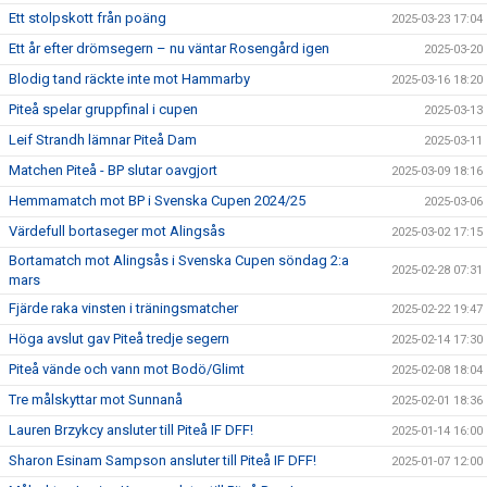
Ett stolpskott från poäng
2025-03-23 17:04
Ett år efter drömsegern – nu väntar Rosengård igen
2025-03-20
Blodig tand räckte inte mot Hammarby
2025-03-16 18:20
Piteå spelar gruppfinal i cupen
2025-03-13
Leif Strandh lämnar Piteå Dam
2025-03-11
Matchen Piteå - BP slutar oavgjort
2025-03-09 18:16
Hemmamatch mot BP i Svenska Cupen 2024/25
2025-03-06
Värdefull bortaseger mot Alingsås
2025-03-02 17:15
Bortamatch mot Alingsås i Svenska Cupen söndag 2:a
2025-02-28 07:31
mars
Fjärde raka vinsten i träningsmatcher
2025-02-22 19:47
Höga avslut gav Piteå tredje segern
2025-02-14 17:30
Piteå vände och vann mot Bodö/Glimt
2025-02-08 18:04
Tre målskyttar mot Sunnanå
2025-02-01 18:36
Lauren Brzykcy ansluter till Piteå IF DFF!
2025-01-14 16:00
Sharon Esinam Sampson ansluter till Piteå IF DFF!
2025-01-07 12:00