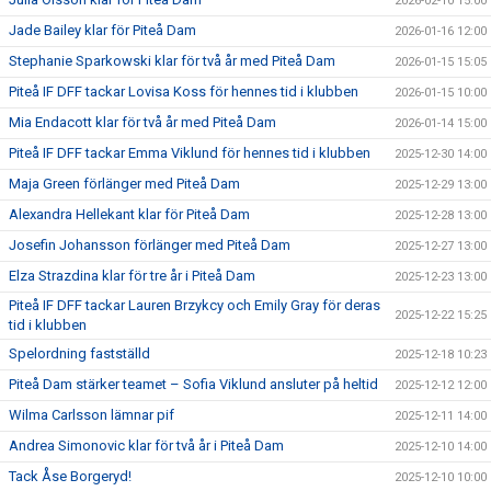
2026-02-10 15:00
Jade Bailey klar för Piteå Dam
2026-01-16 12:00
Stephanie Sparkowski klar för två år med Piteå Dam
2026-01-15 15:05
Piteå IF DFF tackar Lovisa Koss för hennes tid i klubben
2026-01-15 10:00
Mia Endacott klar för två år med Piteå Dam
2026-01-14 15:00
Piteå IF DFF tackar Emma Viklund för hennes tid i klubben
2025-12-30 14:00
Maja Green förlänger med Piteå Dam
2025-12-29 13:00
Alexandra Hellekant klar för Piteå Dam
2025-12-28 13:00
Josefin Johansson förlänger med Piteå Dam
2025-12-27 13:00
Elza Strazdina klar för tre år i Piteå Dam
2025-12-23 13:00
Piteå IF DFF tackar Lauren Brzykcy och Emily Gray för deras
2025-12-22 15:25
tid i klubben
Spelordning fastställd
2025-12-18 10:23
Piteå Dam stärker teamet – Sofia Viklund ansluter på heltid
2025-12-12 12:00
Wilma Carlsson lämnar pif
2025-12-11 14:00
Andrea Simonovic klar för två år i Piteå Dam
2025-12-10 14:00
Tack Åse Borgeryd!
2025-12-10 10:00