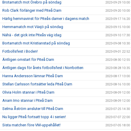
Brotamatch mot Örebro på söndag
2023-09-29 10:00
Rob Clark förlänger med Piteå Dam
2023-09-20 10:00
Härlig hemmavinst för Piteås damer i dagens match
2023-09-17 16:20
Hemmamatch mot Växjö på söndag
2023-09-15 10:00
Nähä - det gick inte Piteås väg idag
2023-09-10 17:30
Bortamatch mot Kristianstad på söndag
2023-09-08 10:30
Fotbollsfest i Boden!
2023-09-01 22:52
Äntligen omstart för Piteå Dam
2023-08-30 12:55
Äntligen dags för årets fotbollsfest i Norrbotten
2023-08-28 10:35
Hanna Andersson lämnar Piteå Dam
2023-08-17 13:00
Stellan Carlsson fortsätter leda Piteå Dam
2023-08-16 10:00
Olivia Holm stannar i Piteå Dam
2023-08-09 12:00
Anam Imo stannar i Piteå Dam
2023-08-09 12:00
Selma Åström ansluter till Piteå Dam
2023-07-25 14:30
Nu ligger Piteå fortsatt topp 4 i serien!
2023-07-07 22:00
Sista matchen före VM-uppehållet!
2023-07-05 18:00