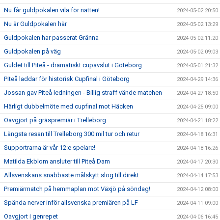
Nu får guldpokalen vila för natten!
2024-05-02 20:50
Nu är Guldpokalen här
2024-05-02 13:29
Guldpokalen har passerat Gränna
2024-05-02 11:20
Guldpokalen på väg
2024-05-02 09:03
Guldet till Piteå - dramatiskt cupavslut i Göteborg
2024-05-01 21:32
Piteå laddar för historisk Cupfinal i Göteborg
2024-04-29 14:36
Jossan gav Piteå ledningen - Billig straff vände matchen
2024-04-27 18:50
Härligt dubbelmöte med cupfinal mot Häcken
2024-04-25 09:00
Oavgjort på gräspremiär i Trelleborg
2024-04-21 18:22
Längsta resan till Trelleborg 300 mil tur och retur
2024-04-18 16:31
Supportrarna är vår 12:e spelare!
2024-04-18 16:26
Matilda Ekblom ansluter till Piteå Dam
2024-04-17 20:30
Allsvenskans snabbaste målskytt slog till direkt
2024-04-14 17:53
Premiärmatch på hemmaplan mot Växjö på söndag!
2024-04-12 08:00
Spända nerver inför allsvenska premiären på LF
2024-04-11 09:00
Oavgjort i genrepet
2024-04-06 16:45