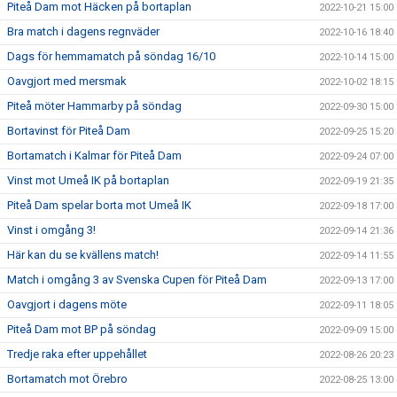
Piteå Dam mot Häcken på bortaplan
2022-10-21 15:00
Bra match i dagens regnväder
2022-10-16 18:40
Dags för hemmamatch på söndag 16/10
2022-10-14 15:00
Oavgjort med mersmak
2022-10-02 18:15
Piteå möter Hammarby på söndag
2022-09-30 15:00
Bortavinst för Piteå Dam
2022-09-25 15:20
Bortamatch i Kalmar för Piteå Dam
2022-09-24 07:00
Vinst mot Umeå IK på bortaplan
2022-09-19 21:35
Piteå Dam spelar borta mot Umeå IK
2022-09-18 17:00
Vinst i omgång 3!
2022-09-14 21:36
Här kan du se kvällens match!
2022-09-14 11:55
Match i omgång 3 av Svenska Cupen för Piteå Dam
2022-09-13 17:00
Oavgjort i dagens möte
2022-09-11 18:05
Piteå Dam mot BP på söndag
2022-09-09 15:00
Tredje raka efter uppehållet
2022-08-26 20:23
Bortamatch mot Örebro
2022-08-25 13:00