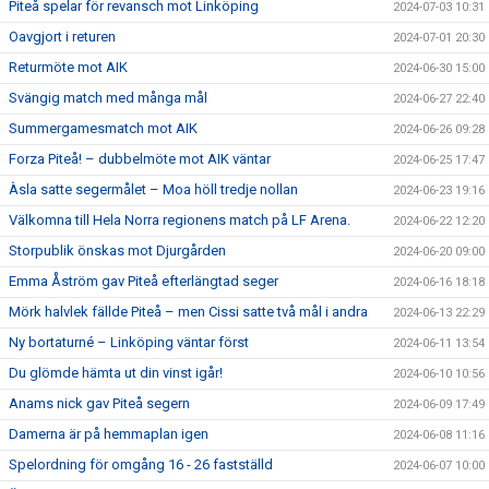
Piteå spelar för revansch mot Linköping
2024-07-03 10:31
Oavgjort i returen
2024-07-01 20:30
Returmöte mot AIK
2024-06-30 15:00
Svängig match med många mål
2024-06-27 22:40
Summergamesmatch mot AIK
2024-06-26 09:28
Forza Piteå! – dubbelmöte mot AIK väntar
2024-06-25 17:47
Àsla satte segermålet – Moa höll tredje nollan
2024-06-23 19:16
Välkomna till Hela Norra regionens match på LF Arena.
2024-06-22 12:20
Storpublik önskas mot Djurgården
2024-06-20 09:00
Emma Åström gav Piteå efterlängtad seger
2024-06-16 18:18
Mörk halvlek fällde Piteå – men Cissi satte två mål i andra
2024-06-13 22:29
Ny bortaturné – Linköping väntar först
2024-06-11 13:54
Du glömde hämta ut din vinst igår!
2024-06-10 10:56
Anams nick gav Piteå segern
2024-06-09 17:49
Damerna är på hemmaplan igen
2024-06-08 11:16
Spelordning för omgång 16 - 26 fastställd
2024-06-07 10:00