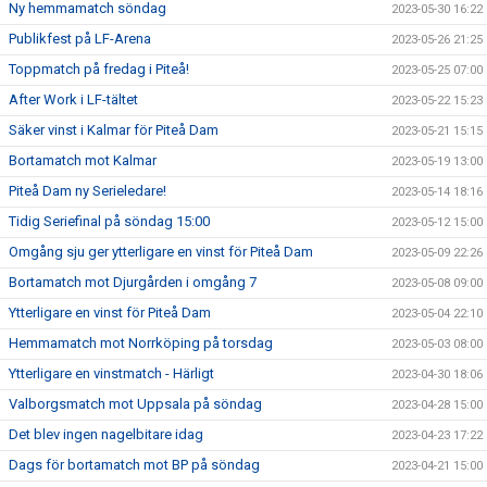
Ny hemmamatch söndag
2023-05-30 16:22
Publikfest på LF-Arena
2023-05-26 21:25
Toppmatch på fredag i Piteå!
2023-05-25 07:00
After Work i LF-tältet
2023-05-22 15:23
Säker vinst i Kalmar för Piteå Dam
2023-05-21 15:15
Bortamatch mot Kalmar
2023-05-19 13:00
Piteå Dam ny Serieledare!
2023-05-14 18:16
Tidig Seriefinal på söndag 15:00
2023-05-12 15:00
Omgång sju ger ytterligare en vinst för Piteå Dam
2023-05-09 22:26
Bortamatch mot Djurgården i omgång 7
2023-05-08 09:00
Ytterligare en vinst för Piteå Dam
2023-05-04 22:10
Hemmamatch mot Norrköping på torsdag
2023-05-03 08:00
Ytterligare en vinstmatch - Härligt
2023-04-30 18:06
Valborgsmatch mot Uppsala på söndag
2023-04-28 15:00
Det blev ingen nagelbitare idag
2023-04-23 17:22
Dags för bortamatch mot BP på söndag
2023-04-21 15:00