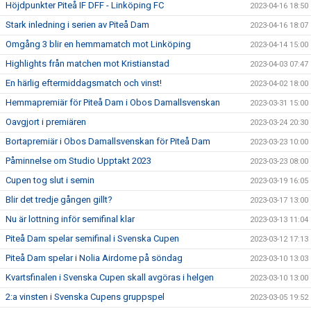
Höjdpunkter Piteå IF DFF - Linköping FC
2023-04-16 18:50
Stark inledning i serien av Piteå Dam
2023-04-16 18:07
Omgång 3 blir en hemmamatch mot Linköping
2023-04-14 15:00
Highlights från matchen mot Kristianstad
2023-04-03 07:47
En härlig eftermiddagsmatch och vinst!
2023-04-02 18:00
Hemmapremiär för Piteå Dam i Obos Damallsvenskan
2023-03-31 15:00
Oavgjort i premiären
2023-03-24 20:30
Bortapremiär i Obos Damallsvenskan för Piteå Dam
2023-03-23 10:00
Påminnelse om Studio Upptakt 2023
2023-03-23 08:00
Cupen tog slut i semin
2023-03-19 16:05
Blir det tredje gången gillt?
2023-03-17 13:00
Nu är lottning inför semifinal klar
2023-03-13 11:04
Piteå Dam spelar semifinal i Svenska Cupen
2023-03-12 17:13
Piteå Dam spelar i Nolia Airdome på söndag
2023-03-10 13:03
Kvartsfinalen i Svenska Cupen skall avgöras i helgen
2023-03-10 13:00
2:a vinsten i Svenska Cupens gruppspel
2023-03-05 19:52