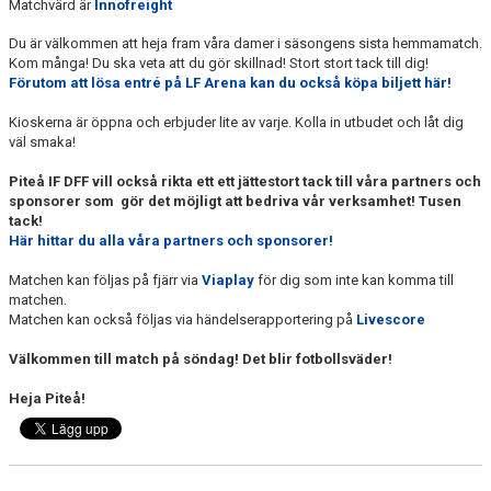
Matchvärd är
Innofreight
Du är välkommen att heja fram våra damer i säsongens sista hemmamatch.
Kom många! Du ska veta att du gör skillnad! Stort stort tack till dig!
Förutom att lösa entré på LF Arena kan du också köpa biljett här!
Kioskerna är öppna och erbjuder lite av varje. Kolla in utbudet och låt dig
väl smaka!
Piteå IF DFF vill också rikta ett ett jättestort tack till våra partners och
sponsorer som gör det möjligt att bedriva vår verksamhet! Tusen
tack!
Här hittar du alla våra partners och sponsorer!
Matchen kan följas på fjärr via
Viaplay
för dig som inte kan komma till
matchen.
Matchen kan också följas via händelserapportering på
Livescore
Välkommen till match på söndag! Det blir fotbollsväder!
Heja Piteå!