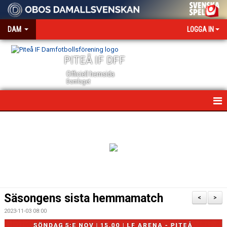
DAM
LOGGA IN
PITEÅ IF DFF
Officiell hemsida
Damlaget
HEM
NYHETER
VÅRA PARTNERS
MEDIA OCH ACKREDITERING
Säsongens sista hemmamatch
<
>
KALENDER
2023-11-03 08:00