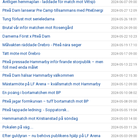
Äntligen hemmaplan - laddade för match mot Vittsjö
2024-06-07 09:00
Piteå Dam lanserar Pre Camp tillsammans med PiteEnergi
2024-05-27 12:09
Tung förlust mot serieledarna
2024-05-26 18:01
Brutal vår inför matchen mot Rosengård
2024-05-24 09:00
Damerna Först x Piteå Dam
2024-05-22 10:23
Målvakten räddade Örebro - Piteå nära seger
2024-05-19 17:10
Tätt möte mot Örebro
2024-05-17 09:00
Piteå pressade Hammarby inför firande storpublik – men
2024-05-13 22:19
föll med enda målet
Piteå Dam hälsar Hammarby välkommen
2024-05-12 15:30
Mästarmöte på LF Arena – kvällsmatch mot Hammarby
2024-05-12 09:00
En poäng i bortamatchen mot BP
2024-05-10 08:02
Piteå jagar formkurvan – tuff bortamatch mot BP
2024-05-08 09:00
Piteå tappade ledning: - Soppatorsk…
2024-05-05 19:04
Hemmamatch mot Kristianstad på söndag
2024-05-03 14:00
Pokalen på väg....
2024-05-03 11:26
Efter guldyran – nu behövs publikens hjälp på LF Arena
2024-05-03 09:00