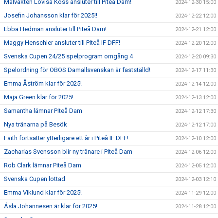
Målvakten Lovisa Koss ansluter till Piteå Dam!
2024-12-30 15:00
Josefin Johansson klar för 2025!!
2024-12-22 12:00
Ebba Hedman ansluter till Piteå Dam!
2024-12-21 12:00
Maggy Henschler ansluter till Piteå IF DFF!
2024-12-20 12:00
Svenska Cupen 24/25 spelprogram omgång 4
2024-12-20 09:30
Spelordning för OBOS Damallsvenskan är fastställd!
2024-12-17 11:30
Emma Åström klar för 2025!
2024-12-14 12:00
Maja Green klar för 2025!
2024-12-13 12:00
Samantha lämnar Piteå Dam
2024-12-12 17:30
Nya tränarna på Besök
2024-12-12 17:00
Faith fortsätter ytterligare ett år i Piteå IF DFF!
2024-12-10 12:00
Zacharias Svensson blir ny tränare i Piteå Dam
2024-12-06 12:00
Rob Clark lämnar Piteå Dam
2024-12-05 12:00
Svenska Cupen lottad
2024-12-03 12:10
Emma Viklund klar för 2025!
2024-11-29 12:00
Ásla Johannesen är klar för 2025!
2024-11-28 12:00