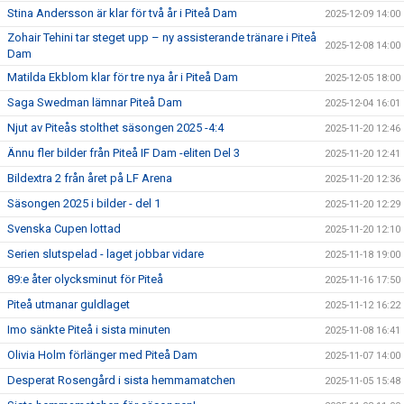
Stina Andersson är klar för två år i Piteå Dam
2025-12-09 14:00
Zohair Tehini tar steget upp – ny assisterande tränare i Piteå
2025-12-08 14:00
Dam
Matilda Ekblom klar för tre nya år i Piteå Dam
2025-12-05 18:00
Saga Swedman lämnar Piteå Dam
2025-12-04 16:01
Njut av Piteås stolthet säsongen 2025 -4:4
2025-11-20 12:46
Ännu fler bilder från Piteå IF Dam -eliten Del 3
2025-11-20 12:41
Bildextra 2 från året på LF Arena
2025-11-20 12:36
Säsongen 2025 i bilder - del 1
2025-11-20 12:29
Svenska Cupen lottad
2025-11-20 12:10
Serien slutspelad - laget jobbar vidare
2025-11-18 19:00
89:e åter olycksminut för Piteå
2025-11-16 17:50
Piteå utmanar guldlaget
2025-11-12 16:22
Imo sänkte Piteå i sista minuten
2025-11-08 16:41
Olivia Holm förlänger med Piteå Dam
2025-11-07 14:00
Desperat Rosengård i sista hemmamatchen
2025-11-05 15:48