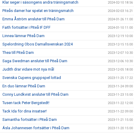
Klar seger i säsongens andra träningsmatch
2024-02-10 18:56
Piteås damer har spelat en träningsmatch
2024-02-03 16:21
Emma Åström ansluter till Piteå Dam
2024-01-26 11:00
Faith fortsätter i Piteå IF DFF
2024-01-10 11:00
Linnea lämnar Piteå Dam
2023-12-19 10:00
Spelordning Obos Damallsvenskan 2024
2023-12-15 15:00
Thea till Piteå Dam
2023-12-07 10:30
Saga Swedman ansluter till Piteå Dam
2023-12-06 10:30
Judith drar vidare mot nya mål
2023-12-05 18:00
Svenska Cupens gruppspel lottad
2023-11-25 17:22
En duo lämnar Piteå Dam
2023-11-24 09:00
Conny Lundkvist ansluter till Piteå Dam
2023-11-23 15:00
Tusen tack Peter Bergstedt!
2023-11-22 12:00
Tack Ida för dina insatser!
2023-11-22 09:00
Samantha fortsätter i Piteå Dam
2023-11-21 15:00
Ásla Johannesen fortsätter i Piteå Dam
2023-11-20 15:00