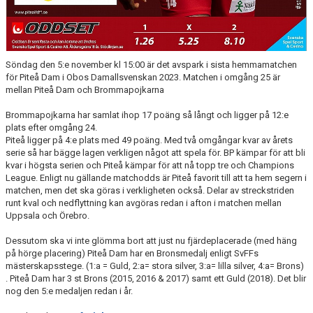
Söndag den 5:e november kl 15:00 är det avspark i sista hemmamatchen
för Piteå Dam i Obos Damallsvenskan 2023. Matchen i omgång 25 är
mellan Piteå Dam och Brommapojkarna
Brommapojkarna har samlat ihop 17 poäng så långt och ligger på 12:e
plats efter omgång 24.
Piteå ligger på 4:e plats med 49 poäng. Med två omgångar kvar av årets
serie så har bägge lagen verkligen något att spela för. BP kämpar för att bli
kvar i högsta serien och Piteå kämpar för att nå topp tre och Champions
League. Enligt nu gällande matchodds är Piteå favorit till att ta hem segern i
matchen, men det ska göras i verkligheten också. Delar av streckstriden
runt kval och nedflyttning kan avgöras redan i afton i matchen mellan
Uppsala och Örebro.
Dessutom ska vi inte glömma bort att just nu fjärdeplacerade (med häng
på hörge placering) Piteå Dam har en Bronsmedalj enligt SvFFs
mästerskapsstege. (1:a = Guld, 2:a= stora silver, 3:a= lilla silver, 4:a= Brons)
. Piteå Dam har 3 st Brons (2015, 2016 & 2017) samt ett Guld (2018). Det blir
nog den 5:e medaljen redan i år.