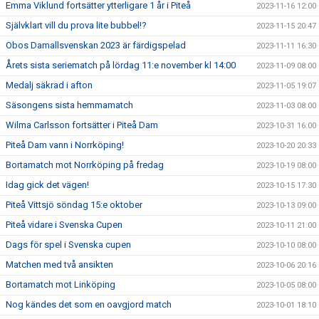
Emma Viklund fortsätter ytterligare 1 år i Piteå
2023-11-16 12:00
Självklart vill du prova lite bubbel!?
2023-11-15 20:47
Obos Damallsvenskan 2023 är färdigspelad
2023-11-11 16:30
Årets sista seriematch på lördag 11:e november kl 14:00
2023-11-09 08:00
Medalj säkrad i afton
2023-11-05 19:07
Säsongens sista hemmamatch
2023-11-03 08:00
Wilma Carlsson fortsätter i Piteå Dam
2023-10-31 16:00
Piteå Dam vann i Norrköping!
2023-10-20 20:33
Bortamatch mot Norrköping på fredag
2023-10-19 08:00
Idag gick det vägen!
2023-10-15 17:30
Piteå Vittsjö söndag 15:e oktober
2023-10-13 09:00
Piteå vidare i Svenska Cupen
2023-10-11 21:00
Dags för spel i Svenska cupen
2023-10-10 08:00
Matchen med två ansikten
2023-10-06 20:16
Bortamatch mot Linköping
2023-10-05 08:00
Nog kändes det som en oavgjord match
2023-10-01 18:10