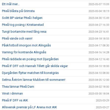
Ett mål mer…
2025-05-07 19:09
Piteå blåsta på Grimsta
2025-05-04 18:19
Solitt BP väntar Piteå i helgen
2025-04-30 15:49
Piteå tog poäng i Kristianstad
2025-04-27 16:33
Tungt bortamöte med lång resa
2025-04-23 16:41
Piteå vände och vann!
2025-04-18 18:55
Påskfotboll imorgon mot Alingsås
2025-04-17 08:30
Varning för kontrande Alingsås
2025-04-16 14:28
Piteå räddade en poäng mot Djurgården
2025-04-12 16:40
Piteå IF DFF och Hannah Tillett går skilda vägar
2025-04-10 18:00
Djurgården flyttar matchen till konstgräs
2025-04-10 08:00
Selma Åström lämnar klubben till sommaren!
2025-04-05 12:00
Thea lämnar Piteå Dam
2025-04-02 18:00
Vinst i dimman
2025-03-30 18:04
Piteå IF DFF vs AIK
2025-03-29
Allsvensk premiär på LF Arena mot AIK
2025-03-27