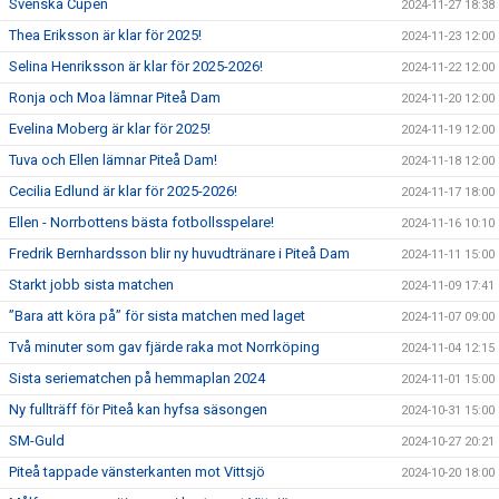
Svenska Cupen
2024-11-27 18:38
Thea Eriksson är klar för 2025!
2024-11-23 12:00
Selina Henriksson är klar för 2025-2026!
2024-11-22 12:00
Ronja och Moa lämnar Piteå Dam
2024-11-20 12:00
Evelina Moberg är klar för 2025!
2024-11-19 12:00
Tuva och Ellen lämnar Piteå Dam!
2024-11-18 12:00
Cecilia Edlund är klar för 2025-2026!
2024-11-17 18:00
Ellen - Norrbottens bästa fotbollsspelare!
2024-11-16 10:10
Fredrik Bernhardsson blir ny huvudtränare i Piteå Dam
2024-11-11 15:00
Starkt jobb sista matchen
2024-11-09 17:41
”Bara att köra på” för sista matchen med laget
2024-11-07 09:00
Två minuter som gav fjärde raka mot Norrköping
2024-11-04 12:15
Sista seriematchen på hemmaplan 2024
2024-11-01 15:00
Ny fullträff för Piteå kan hyfsa säsongen
2024-10-31 15:00
SM-Guld
2024-10-27 20:21
Piteå tappade vänsterkanten mot Vittsjö
2024-10-20 18:00