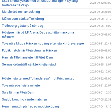
Skall Emma lyckas med ett snabbt mål igen? Ny lång
2024-09-12 09:00
bortaresa till Växjö
Matchvärd och avtackning
2024-09-08 21:05
Målen som sänkte Trelleborg
2024-09-08 19:10
Trelleborg gästar på söndag
2024-09-06 11:00
Höstpremiär på LF Arena: Dags att hitta maskorna i
2024-09-05 09:00
målnätet
Tuva nära klippa Häcken - poäng efter starkt försvarsspel
2024-08-31 20:44
Publikmatch när Piteå utmanar Häcken
2024-08-29 09:00
Hannah Tillett ansluter till Piteå Dam
2024-08-26 18:00
Selinas drömträff sänkte Kristianstad
2024-08-25 16:07
2024-08-22 12:00
Hösten startar med ”utlandsresa” mot Kristianstad
2024-08-22 09:00
Tuva målade i sista minuten
2024-08-21 20:07
Sara lämnar Piteå Dam
2024-08-01 12:30
Snabb kontring vände matchen
2024-07-05 22:33
Hemmamatch på fredag mot Linköping
2024-07-04 11:10