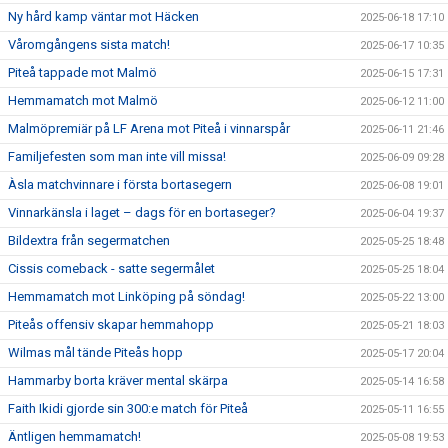
Ny hård kamp väntar mot Häcken
2025-06-18 17:10
Våromgångens sista match!
2025-06-17 10:35
Piteå tappade mot Malmö
2025-06-15 17:31
Hemmamatch mot Malmö
2025-06-12 11:00
Malmöpremiär på LF Arena mot Piteå i vinnarspår
2025-06-11 21:46
Familjefesten som man inte vill missa!
2025-06-09 09:28
Àsla matchvinnare i första bortasegern
2025-06-08 19:01
Vinnarkänsla i laget – dags för en bortaseger?
2025-06-04 19:37
Bildextra från segermatchen
2025-05-25 18:48
Cissis comeback - satte segermålet
2025-05-25 18:04
Hemmamatch mot Linköping på söndag!
2025-05-22 13:00
Piteås offensiv skapar hemmahopp
2025-05-21 18:03
Wilmas mål tände Piteås hopp
2025-05-17 20:04
Hammarby borta kräver mental skärpa
2025-05-14 16:58
Faith Ikidi gjorde sin 300:e match för Piteå
2025-05-11 16:55
Äntligen hemmamatch!
2025-05-08 19:53