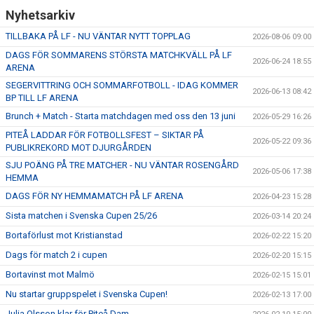
Nyhetsarkiv
TILLBAKA PÅ LF - NU VÄNTAR NYTT TOPPLAG
2026-08-06 09:00
DAGS FÖR SOMMARENS STÖRSTA MATCHKVÄLL PÅ LF
2026-06-24 18:55
ARENA
SEGERVITTRING OCH SOMMARFOTBOLL - IDAG KOMMER
2026-06-13 08:42
BP TILL LF ARENA
Brunch + Match - Starta matchdagen med oss den 13 juni
2026-05-29 16:26
PITEÅ LADDAR FÖR FOTBOLLSFEST – SIKTAR PÅ
2026-05-22 09:36
PUBLIKREKORD MOT DJURGÅRDEN
SJU POÄNG PÅ TRE MATCHER - NU VÄNTAR ROSENGÅRD
2026-05-06 17:38
HEMMA
DAGS FÖR NY HEMMAMATCH PÅ LF ARENA
2026-04-23 15:28
Sista matchen i Svenska Cupen 25/26
2026-03-14 20:24
Bortaförlust mot Kristianstad
2026-02-22 15:20
Dags för match 2 i cupen
2026-02-20 15:15
Bortavinst mot Malmö
2026-02-15 15:01
Nu startar gruppspelet i Svenska Cupen!
2026-02-13 17:00
Julia Olsson klar för Piteå Dam