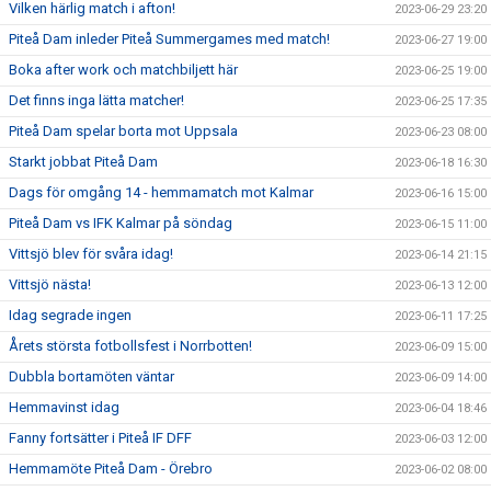
Vilken härlig match i afton!
2023-06-29 23:20
Piteå Dam inleder Piteå Summergames med match!
2023-06-27 19:00
Boka after work och matchbiljett här
2023-06-25 19:00
Det finns inga lätta matcher!
2023-06-25 17:35
Piteå Dam spelar borta mot Uppsala
2023-06-23 08:00
Starkt jobbat Piteå Dam
2023-06-18 16:30
Dags för omgång 14 - hemmamatch mot Kalmar
2023-06-16 15:00
Piteå Dam vs IFK Kalmar på söndag
2023-06-15 11:00
Vittsjö blev för svåra idag!
2023-06-14 21:15
Vittsjö nästa!
2023-06-13 12:00
Idag segrade ingen
2023-06-11 17:25
Årets största fotbollsfest i Norrbotten!
2023-06-09 15:00
Dubbla bortamöten väntar
2023-06-09 14:00
Hemmavinst idag
2023-06-04 18:46
Fanny fortsätter i Piteå IF DFF
2023-06-03 12:00
Hemmamöte Piteå Dam - Örebro
2023-06-02 08:00