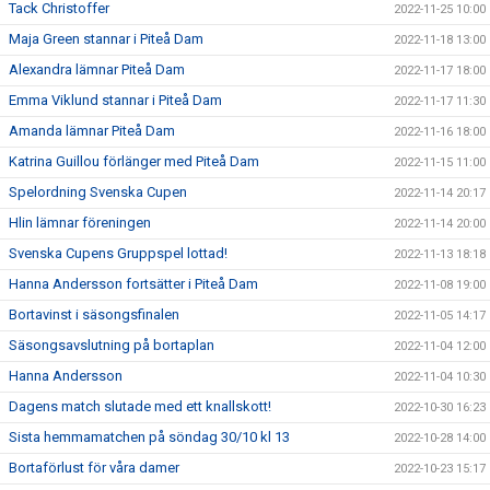
Tack Christoffer
2022-11-25 10:00
Maja Green stannar i Piteå Dam
2022-11-18 13:00
Alexandra lämnar Piteå Dam
2022-11-17 18:00
Emma Viklund stannar i Piteå Dam
2022-11-17 11:30
Amanda lämnar Piteå Dam
2022-11-16 18:00
Katrina Guillou förlänger med Piteå Dam
2022-11-15 11:00
Spelordning Svenska Cupen
2022-11-14 20:17
Hlin lämnar föreningen
2022-11-14 20:00
Svenska Cupens Gruppspel lottad!
2022-11-13 18:18
Hanna Andersson fortsätter i Piteå Dam
2022-11-08 19:00
Bortavinst i säsongsfinalen
2022-11-05 14:17
Säsongsavslutning på bortaplan
2022-11-04 12:00
Hanna Andersson
2022-11-04 10:30
Dagens match slutade med ett knallskott!
2022-10-30 16:23
Sista hemmamatchen på söndag 30/10 kl 13
2022-10-28 14:00
Bortaförlust för våra damer
2022-10-23 15:17