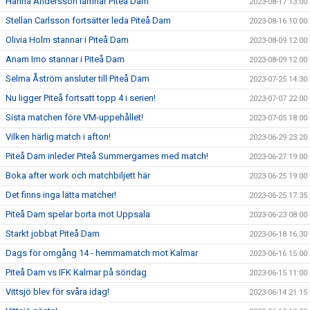
Hanna Andersson lämnar Piteå Dam
2023-08-17 13:00
Stellan Carlsson fortsätter leda Piteå Dam
2023-08-16 10:00
Olivia Holm stannar i Piteå Dam
2023-08-09 12:00
Anam Imo stannar i Piteå Dam
2023-08-09 12:00
Selma Åström ansluter till Piteå Dam
2023-07-25 14:30
Nu ligger Piteå fortsatt topp 4 i serien!
2023-07-07 22:00
Sista matchen före VM-uppehållet!
2023-07-05 18:00
Vilken härlig match i afton!
2023-06-29 23:20
Piteå Dam inleder Piteå Summergames med match!
2023-06-27 19:00
Boka after work och matchbiljett här
2023-06-25 19:00
Det finns inga lätta matcher!
2023-06-25 17:35
Piteå Dam spelar borta mot Uppsala
2023-06-23 08:00
Starkt jobbat Piteå Dam
2023-06-18 16:30
Dags för omgång 14 - hemmamatch mot Kalmar
2023-06-16 15:00
Piteå Dam vs IFK Kalmar på söndag
2023-06-15 11:00
Vittsjö blev för svåra idag!
2023-06-14 21:15