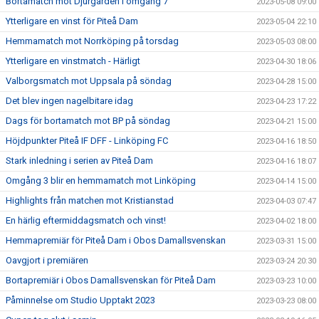
Bortamatch mot Djurgården i omgång 7
2023-05-08 09:00
Ytterligare en vinst för Piteå Dam
2023-05-04 22:10
Hemmamatch mot Norrköping på torsdag
2023-05-03 08:00
Ytterligare en vinstmatch - Härligt
2023-04-30 18:06
Valborgsmatch mot Uppsala på söndag
2023-04-28 15:00
Det blev ingen nagelbitare idag
2023-04-23 17:22
Dags för bortamatch mot BP på söndag
2023-04-21 15:00
Höjdpunkter Piteå IF DFF - Linköping FC
2023-04-16 18:50
Stark inledning i serien av Piteå Dam
2023-04-16 18:07
Omgång 3 blir en hemmamatch mot Linköping
2023-04-14 15:00
Highlights från matchen mot Kristianstad
2023-04-03 07:47
En härlig eftermiddagsmatch och vinst!
2023-04-02 18:00
Hemmapremiär för Piteå Dam i Obos Damallsvenskan
2023-03-31 15:00
Oavgjort i premiären
2023-03-24 20:30
Bortapremiär i Obos Damallsvenskan för Piteå Dam
2023-03-23 10:00
Påminnelse om Studio Upptakt 2023
2023-03-23 08:00