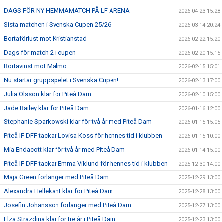
DAGS FÖR NY HEMMAMATCH PÅ LF ARENA
2026-04-23 15:28
Sista matchen i Svenska Cupen 25/26
2026-03-14 20:24
Bortaförlust mot Kristianstad
2026-02-22 15:20
Dags för match 2 i cupen
2026-02-20 15:15
Bortavinst mot Malmö
2026-02-15 15:01
Nu startar gruppspelet i Svenska Cupen!
2026-02-13 17:00
Julia Olsson klar för Piteå Dam
2026-02-10 15:00
Jade Bailey klar för Piteå Dam
2026-01-16 12:00
Stephanie Sparkowski klar för två år med Piteå Dam
2026-01-15 15:05
Piteå IF DFF tackar Lovisa Koss för hennes tid i klubben
2026-01-15 10:00
Mia Endacott klar för två år med Piteå Dam
2026-01-14 15:00
Piteå IF DFF tackar Emma Viklund för hennes tid i klubben
2025-12-30 14:00
Maja Green förlänger med Piteå Dam
2025-12-29 13:00
Alexandra Hellekant klar för Piteå Dam
2025-12-28 13:00
Josefin Johansson förlänger med Piteå Dam
2025-12-27 13:00
Elza Strazdina klar för tre år i Piteå Dam
2025-12-23 13:00