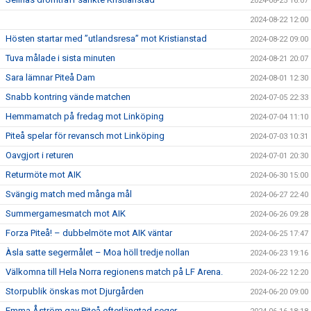
2024-08-25 16:07
2024-08-22 12:00
Hösten startar med ”utlandsresa” mot Kristianstad
2024-08-22 09:00
Tuva målade i sista minuten
2024-08-21 20:07
Sara lämnar Piteå Dam
2024-08-01 12:30
Snabb kontring vände matchen
2024-07-05 22:33
Hemmamatch på fredag mot Linköping
2024-07-04 11:10
Piteå spelar för revansch mot Linköping
2024-07-03 10:31
Oavgjort i returen
2024-07-01 20:30
Returmöte mot AIK
2024-06-30 15:00
Svängig match med många mål
2024-06-27 22:40
Summergamesmatch mot AIK
2024-06-26 09:28
Forza Piteå! – dubbelmöte mot AIK väntar
2024-06-25 17:47
Àsla satte segermålet – Moa höll tredje nollan
2024-06-23 19:16
Välkomna till Hela Norra regionens match på LF Arena.
2024-06-22 12:20
Storpublik önskas mot Djurgården
2024-06-20 09:00
Emma Åström gav Piteå efterlängtad seger