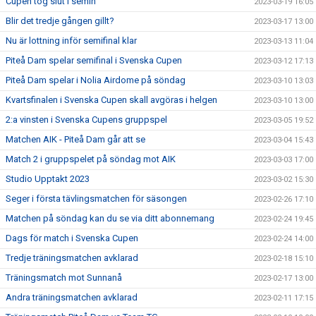
Cupen tog slut i semin
2023-03-19 16:05
Blir det tredje gången gillt?
2023-03-17 13:00
Nu är lottning inför semifinal klar
2023-03-13 11:04
Piteå Dam spelar semifinal i Svenska Cupen
2023-03-12 17:13
Piteå Dam spelar i Nolia Airdome på söndag
2023-03-10 13:03
Kvartsfinalen i Svenska Cupen skall avgöras i helgen
2023-03-10 13:00
2:a vinsten i Svenska Cupens gruppspel
2023-03-05 19:52
Matchen AIK - Piteå Dam går att se
2023-03-04 15:43
Match 2 i gruppspelet på söndag mot AIK
2023-03-03 17:00
Studio Upptakt 2023
2023-03-02 15:30
Seger i första tävlingsmatchen för säsongen
2023-02-26 17:10
Matchen på söndag kan du se via ditt abonnemang
2023-02-24 19:45
Dags för match i Svenska Cupen
2023-02-24 14:00
Tredje träningsmatchen avklarad
2023-02-18 15:10
Träningsmatch mot Sunnanå
2023-02-17 13:00
Andra träningsmatchen avklarad
2023-02-11 17:15