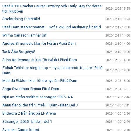
Piteå IF DFF tackar Lauren Brzykcy och Emily Gray för deras
2025-12-22 15:25
tid i klubben
Spelordning fastställd
2025-12-18 10:23
Piteå Dam stärker teamet – Sofia Viklund ansluter på heltid
2025-12-12 12:00
Wilma Carlsson lämnar pif
2025-12-11 14:00
Andrea Simonovic klar för två år i Piteå Dam
2025-12-10 14:00
Tack Åse Borgeryd!
2025-12-10 10:00
Stina Andersson är klar för två år i Piteå Dam
2025-12-09 14:00
Zohair Tehini tar steget upp – ny assisterande tränare i Piteå
2025-12-08 14:00
Dam
Matilda Ekblom klar för tre nya år i Piteå Dam
2025-12-05 18:00
Saga Swedman lämnar Piteå Dam
2025-12-04 16:01
Njut av Piteås stolthet säsongen 2025 -4:4
2025-11-20 12:46
Ännu fler bilder från Piteå IF Dam -eliten Del 3
2025-11-20 12:41
Bildextra 2 från året på LF Arena
2025-11-20 12:36
Säsongen 2025 i bilder - del 1
2025-11-20 12:29
Svenska Cupen lottad
2025-11-20 12:10