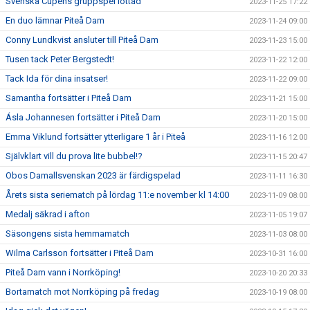
Svenska Cupens gruppspel lottad
2023-11-25 17:22
En duo lämnar Piteå Dam
2023-11-24 09:00
Conny Lundkvist ansluter till Piteå Dam
2023-11-23 15:00
Tusen tack Peter Bergstedt!
2023-11-22 12:00
Tack Ida för dina insatser!
2023-11-22 09:00
Samantha fortsätter i Piteå Dam
2023-11-21 15:00
Ásla Johannesen fortsätter i Piteå Dam
2023-11-20 15:00
Emma Viklund fortsätter ytterligare 1 år i Piteå
2023-11-16 12:00
Självklart vill du prova lite bubbel!?
2023-11-15 20:47
Obos Damallsvenskan 2023 är färdigspelad
2023-11-11 16:30
Årets sista seriematch på lördag 11:e november kl 14:00
2023-11-09 08:00
Medalj säkrad i afton
2023-11-05 19:07
Säsongens sista hemmamatch
2023-11-03 08:00
Wilma Carlsson fortsätter i Piteå Dam
2023-10-31 16:00
Piteå Dam vann i Norrköping!
2023-10-20 20:33
Bortamatch mot Norrköping på fredag
2023-10-19 08:00