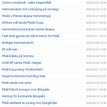
Cissis comeback - satte segermålet
2025-05-25 18:04
Hemmamatch mot Linköping på söndag!
2025-05-22 13:00
Piteås offensiv skapar hemmahopp
2025-05-21 18:03
Wilmas mål tände Piteås hopp
2025-05-17 20:04
Hammarby borta kräver mental skärpa
2025-05-14 16:58
Faith Ikidi gjorde sin 300:e match för Piteå
2025-05-11 16:55
Äntligen hemmamatch!
2025-05-08 19:53
Ett mål mer…
2025-05-07 19:09
Piteå blåsta på Grimsta
2025-05-04 18:19
Solitt BP väntar Piteå i helgen
2025-04-30 15:49
Piteå tog poäng i Kristianstad
2025-04-27 16:33
Tungt bortamöte med lång resa
2025-04-23 16:41
Piteå vände och vann!
2025-04-18 18:55
Påskfotboll imorgon mot Alingsås
2025-04-17 08:30
Varning för kontrande Alingsås
2025-04-16 14:28
Piteå räddade en poäng mot Djurgården
2025-04-12 16:40