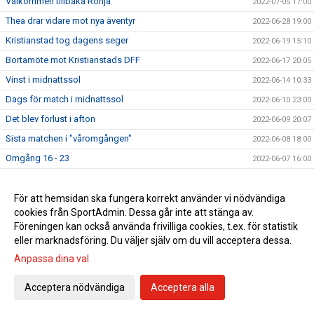
Välkommen tillbaka Ronja
2022-07-05 17:00
Thea drar vidare mot nya äventyr
2022-06-28 19:00
Kristianstad tog dagens seger
2022-06-19 15:10
Bortamöte mot Kristianstads DFF
2022-06-17 20:05
Vinst i midnattssol
2022-06-14 10:33
Dags för match i midnattssol
2022-06-10 23:00
Det blev förlust i afton
2022-06-09 20:07
Sista matchen i "våromgången"
2022-06-08 18:00
Omgång 16 - 23
2022-06-07 16:00
Damallsvensk match i midnattssol
2022-06-06 16:54
Skön hemmaseger idag
För att hemsidan ska fungera korrekt använder vi nödvändiga
2022-06-05 20:00
cookies från SportAdmin. Dessa går inte att stänga av.
Piteå Dam spelar mot Umeå på söndag
2022-06-03 15:00
Föreningen kan också använda frivilliga cookies, t.ex. för statistik
Bortaförlust på stopptid
2022-05-30 21:15
eller marknadsföring. Du väljer själv om du vill acceptera dessa.
Rosengård på bortaplan
2022-05-29 19:00
Anpassa dina val
Piteå och Häcken spelade oavgjort
2022-05-22 20:45
Acceptera nödvändiga
Acceptera alla
Publik-/folkfest på söndag!
2022-05-20 12:00