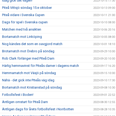
Idag gick det vägen!
2023-10-15 17:30
Piteå Vittsjö söndag 15:e oktober
2023-10-13 09:00
Piteå vidare i Svenska Cupen
2023-10-11 21:00
Dags för spel i Svenska cupen
2023-10-10 08:00
Matchen med två ansikten
2023-10-06 20:16
Bortamatch mot Linköping
2023-10-05 08:00
Nog kändes det som en oavgjord match
2023-10-01 18:10
Brotamatch mot Örebro på söndag
2023-09-29 10:00
Rob Clark förlänger med Piteå Dam
2023-09-20 10:00
Härlig hemmavinst för Piteås damer i dagens match
2023-09-17 16:20
Hemmamatch mot Växjö på söndag
2023-09-15 10:00
Nähä - det gick inte Piteås väg idag
2023-09-10 17:30
Bortamatch mot Kristianstad på söndag
2023-09-08 10:30
Fotbollsfest i Boden!
2023-09-01 22:52
Äntligen omstart för Piteå Dam
2023-08-30 12:55
Äntligen dags för årets fotbollsfest i Norrbotten
2023-08-28 10:35