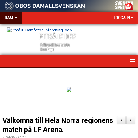
DAM
LOGGA IN
PITEÅ IF DFF
Officiell hemsida
Damlaget
HEM
NYHETER
VÅRA PARTNERS
MEDIA OCH ACKREDITERING
Välkomna till Hela Norra regionens
<
>
KALENDER
match på LF Arena.
2024-06-22 12:20