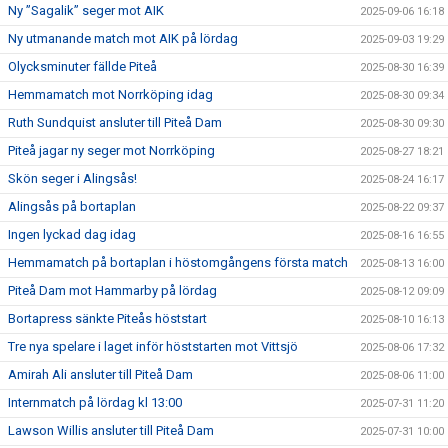
Ny ”Sagalik” seger mot AIK
2025-09-06 16:18
Ny utmanande match mot AIK på lördag
2025-09-03 19:29
Olycksminuter fällde Piteå
2025-08-30 16:39
Hemmamatch mot Norrköping idag
2025-08-30 09:34
Ruth Sundquist ansluter till Piteå Dam
2025-08-30 09:30
Piteå jagar ny seger mot Norrköping
2025-08-27 18:21
Skön seger i Alingsås!
2025-08-24 16:17
Alingsås på bortaplan
2025-08-22 09:37
Ingen lyckad dag idag
2025-08-16 16:55
Hemmamatch på bortaplan i höstomgångens första match
2025-08-13 16:00
Piteå Dam mot Hammarby på lördag
2025-08-12 09:09
Bortapress sänkte Piteås höststart
2025-08-10 16:13
Tre nya spelare i laget inför höststarten mot Vittsjö
2025-08-06 17:32
Amirah Ali ansluter till Piteå Dam
2025-08-06 11:00
Internmatch på lördag kl 13:00
2025-07-31 11:20
Lawson Willis ansluter till Piteå Dam
2025-07-31 10:00