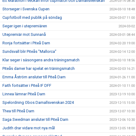
Ett Marathon i veckan inför cupmatch och Damallsvenskan
2024-03-14 08:36
Storseger i Svenska Cupen
2024-03-10 18:48
Cupfotboll med publik på söndag
2024-03-07 11:00
Seger igen i utepremiären
2024-03-02
Utepremiär mot Sunnanå
2024-03-01 08:44
Ronja fortsätter i Piteå Dam
2024-02-20 19:00
Sundsvall blir Piteås ”Mallorca”
2024-02-14 12:00
Klar seger i säsongens andra träningsmatch
2024-02-10 18:56
Piteås damer har spelat en träningsmatch
2024-02-03 16:21
Emma Åström ansluter till Piteå Dam
2024-01-26 11:00
Faith fortsätter i Piteå IF DFF
2024-01-10 11:00
Linnea lämnar Piteå Dam
2023-12-19 10:00
Spelordning Obos Damallsvenskan 2024
2023-12-15 15:00
Thea till Piteå Dam
2023-12-07 10:30
Saga Swedman ansluter till Piteå Dam
2023-12-06 10:30
Judith drar vidare mot nya mål
2023-12-05 18:00