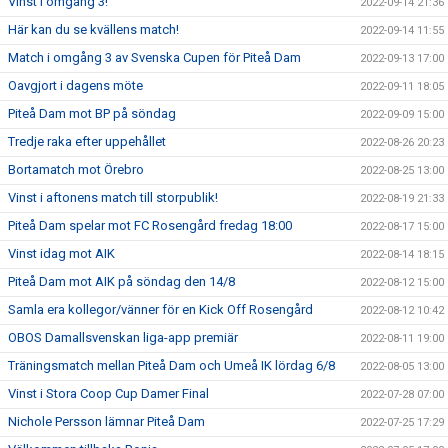
Vinst i omgång 3!
2022-09-14 21:36
Här kan du se kvällens match!
2022-09-14 11:55
Match i omgång 3 av Svenska Cupen för Piteå Dam
2022-09-13 17:00
Oavgjort i dagens möte
2022-09-11 18:05
Piteå Dam mot BP på söndag
2022-09-09 15:00
Tredje raka efter uppehållet
2022-08-26 20:23
Bortamatch mot Örebro
2022-08-25 13:00
Vinst i aftonens match till storpublik!
2022-08-19 21:33
Piteå Dam spelar mot FC Rosengård fredag 18:00
2022-08-17 15:00
Vinst idag mot AIK
2022-08-14 18:15
Piteå Dam mot AIK på söndag den 14/8
2022-08-12 15:00
Samla era kollegor/vänner för en Kick Off Rosengård
2022-08-12 10:42
OBOS Damallsvenskan liga-app premiär
2022-08-11 19:00
Träningsmatch mellan Piteå Dam och Umeå IK lördag 6/8
2022-08-05 13:00
Vinst i Stora Coop Cup Damer Final
2022-07-28 07:00
Nichole Persson lämnar Piteå Dam
2022-07-25 17:29