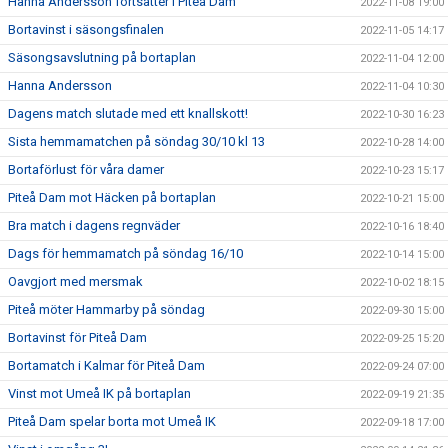
Hanna Andersson fortsätter i Piteå Dam
2022-11-08 19:00
Bortavinst i säsongsfinalen
2022-11-05 14:17
Säsongsavslutning på bortaplan
2022-11-04 12:00
Hanna Andersson
2022-11-04 10:30
Dagens match slutade med ett knallskott!
2022-10-30 16:23
Sista hemmamatchen på söndag 30/10 kl 13
2022-10-28 14:00
Bortaförlust för våra damer
2022-10-23 15:17
Piteå Dam mot Häcken på bortaplan
2022-10-21 15:00
Bra match i dagens regnväder
2022-10-16 18:40
Dags för hemmamatch på söndag 16/10
2022-10-14 15:00
Oavgjort med mersmak
2022-10-02 18:15
Piteå möter Hammarby på söndag
2022-09-30 15:00
Bortavinst för Piteå Dam
2022-09-25 15:20
Bortamatch i Kalmar för Piteå Dam
2022-09-24 07:00
Vinst mot Umeå IK på bortaplan
2022-09-19 21:35
Piteå Dam spelar borta mot Umeå IK
2022-09-18 17:00