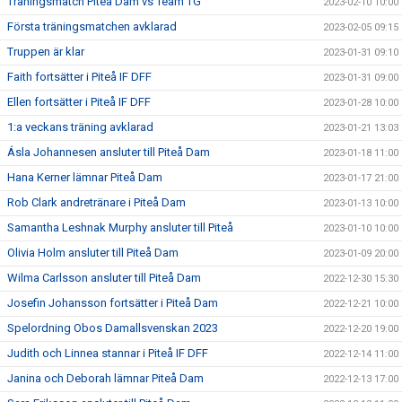
Träningsmatch Piteå Dam vs Team TG
2023-02-10 10:00
Första träningsmatchen avklarad
2023-02-05 09:15
Truppen är klar
2023-01-31 09:10
Faith fortsätter i Piteå IF DFF
2023-01-31 09:00
Ellen fortsätter i Piteå IF DFF
2023-01-28 10:00
1:a veckans träning avklarad
2023-01-21 13:03
Ásla Johannesen ansluter till Piteå Dam
2023-01-18 11:00
Hana Kerner lämnar Piteå Dam
2023-01-17 21:00
Rob Clark andretränare i Piteå Dam
2023-01-13 10:00
Samantha Leshnak Murphy ansluter till Piteå
2023-01-10 10:00
Olivia Holm ansluter till Piteå Dam
2023-01-09 20:00
Wilma Carlsson ansluter till Piteå Dam
2022-12-30 15:30
Josefin Johansson fortsätter i Piteå Dam
2022-12-21 10:00
Spelordning Obos Damallsvenskan 2023
2022-12-20 19:00
Judith och Linnea stannar i Piteå IF DFF
2022-12-14 11:00
Janina och Deborah lämnar Piteå Dam
2022-12-13 17:00