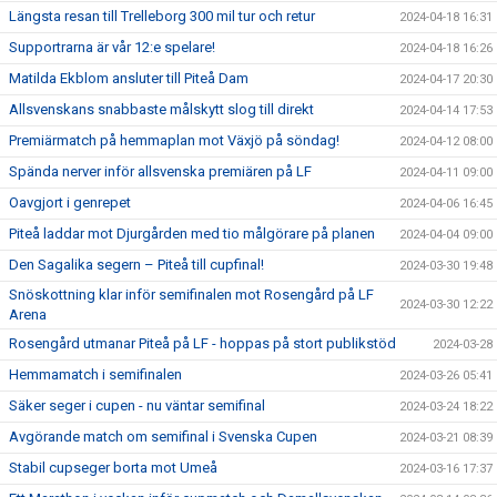
Längsta resan till Trelleborg 300 mil tur och retur
2024-04-18 16:31
Supportrarna är vår 12:e spelare!
2024-04-18 16:26
Matilda Ekblom ansluter till Piteå Dam
2024-04-17 20:30
Allsvenskans snabbaste målskytt slog till direkt
2024-04-14 17:53
Premiärmatch på hemmaplan mot Växjö på söndag!
2024-04-12 08:00
Spända nerver inför allsvenska premiären på LF
2024-04-11 09:00
Oavgjort i genrepet
2024-04-06 16:45
Piteå laddar mot Djurgården med tio målgörare på planen
2024-04-04 09:00
Den Sagalika segern – Piteå till cupfinal!
2024-03-30 19:48
Snöskottning klar inför semifinalen mot Rosengård på LF
2024-03-30 12:22
Arena
Rosengård utmanar Piteå på LF - hoppas på stort publikstöd
2024-03-28
Hemmamatch i semifinalen
2024-03-26 05:41
Säker seger i cupen - nu väntar semifinal
2024-03-24 18:22
Avgörande match om semifinal i Svenska Cupen
2024-03-21 08:39
Stabil cupseger borta mot Umeå
2024-03-16 17:37