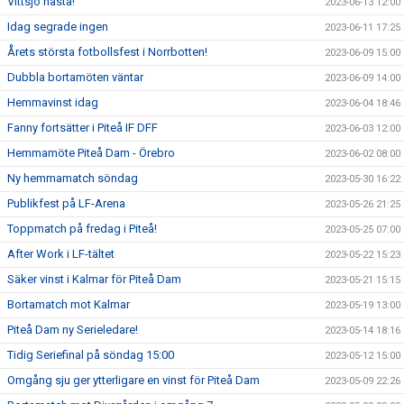
Vittsjö nästa!
2023-06-13 12:00
Idag segrade ingen
2023-06-11 17:25
Årets största fotbollsfest i Norrbotten!
2023-06-09 15:00
Dubbla bortamöten väntar
2023-06-09 14:00
Hemmavinst idag
2023-06-04 18:46
Fanny fortsätter i Piteå IF DFF
2023-06-03 12:00
Hemmamöte Piteå Dam - Örebro
2023-06-02 08:00
Ny hemmamatch söndag
2023-05-30 16:22
Publikfest på LF-Arena
2023-05-26 21:25
Toppmatch på fredag i Piteå!
2023-05-25 07:00
After Work i LF-tältet
2023-05-22 15:23
Säker vinst i Kalmar för Piteå Dam
2023-05-21 15:15
Bortamatch mot Kalmar
2023-05-19 13:00
Piteå Dam ny Serieledare!
2023-05-14 18:16
Tidig Seriefinal på söndag 15:00
2023-05-12 15:00
Omgång sju ger ytterligare en vinst för Piteå Dam
2023-05-09 22:26