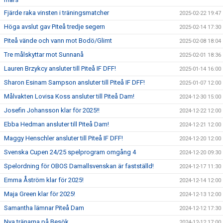
Fjärde raka vinsten i träningsmatcher
2025-02-22 19:47
Höga avslut gav Piteå tredje segern
2025-02-14 17:30
Piteå vände och vann mot Bodö/Glimt
2025-02-08 18:04
Tre målskyttar mot Sunnanå
2025-02-01 18:36
Lauren Brzykcy ansluter till Piteå IF DFF!
2025-01-14 16:00
Sharon Esinam Sampson ansluter till Piteå IF DFF!
2025-01-07 12:00
Målvakten Lovisa Koss ansluter till Piteå Dam!
2024-12-30 15:00
Josefin Johansson klar för 2025!!
2024-12-22 12:00
Ebba Hedman ansluter till Piteå Dam!
2024-12-21 12:00
Maggy Henschler ansluter till Piteå IF DFF!
2024-12-20 12:00
Svenska Cupen 24/25 spelprogram omgång 4
2024-12-20 09:30
Spelordning för OBOS Damallsvenskan är fastställd!
2024-12-17 11:30
Emma Åström klar för 2025!
2024-12-14 12:00
Maja Green klar för 2025!
2024-12-13 12:00
Samantha lämnar Piteå Dam
2024-12-12 17:30
Nya tränarna på Besök
2024-12-12 17:00