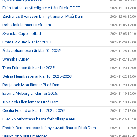
Faith fortsätter ytterligare ett år i Piteå IF DFF!
2024-12-10 12:00
Zacharias Svensson blir ny tränare i Piteå Dam
2024-12-06 12:00
Rob Clark lämnar Piteå Dam
2024-12-05 12:00
Svenska Cupen lottad
2024-12-03 12:10
Emma Viklund klar för 2025!
2024-11-29 12:00
Ásla Johannesen är klar för 2025!
2024-11-28 12:00
Svenska Cupen
2024-11-27 18:38
Thea Eriksson är klar för 2025!
2024-11-23 12:00
Selina Henriksson är klar för 2025-2026!
2024-11-22 12:00
Ronja och Moa lämnar Piteå Dam
2024-11-20 12:00
Evelina Moberg är klar för 2025!
2024-11-19 12:00
Tuva och Ellen lämnar Piteå Dam!
2024-11-18 12:00
Cecilia Edlund är klar för 2025-2026!
2024-11-17 18:00
Ellen - Norrbottens bästa fotbollsspelare!
2024-11-16 10:10
Fredrik Bernhardsson blir ny huvudtränare i Piteå Dam
2024-11-11 15:00
Starkt jobb sista matchen
2024-11-09 17:41