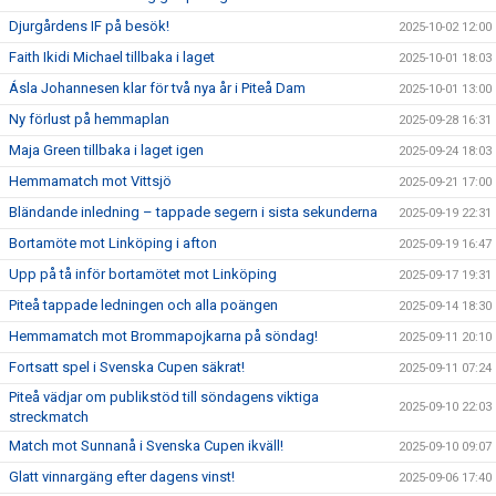
Djurgårdens IF på besök!
2025-10-02 12:00
Faith Ikidi Michael tillbaka i laget
2025-10-01 18:03
Ásla Johannesen klar för två nya år i Piteå Dam
2025-10-01 13:00
Ny förlust på hemmaplan
2025-09-28 16:31
Maja Green tillbaka i laget igen
2025-09-24 18:03
Hemmamatch mot Vittsjö
2025-09-21 17:00
Bländande inledning – tappade segern i sista sekunderna
2025-09-19 22:31
Bortamöte mot Linköping i afton
2025-09-19 16:47
Upp på tå inför bortamötet mot Linköping
2025-09-17 19:31
Piteå tappade ledningen och alla poängen
2025-09-14 18:30
Hemmamatch mot Brommapojkarna på söndag!
2025-09-11 20:10
Fortsatt spel i Svenska Cupen säkrat!
2025-09-11 07:24
Piteå vädjar om publikstöd till söndagens viktiga
2025-09-10 22:03
streckmatch
Match mot Sunnanå i Svenska Cupen ikväll!
2025-09-10 09:07
Glatt vinnargäng efter dagens vinst!
2025-09-06 17:40