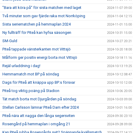
”Bara att köra på” för sista matchen med laget
2024-11-07 09:00
Två minuter som gav fjärde raka mot Norrköping
2024-11-04 12:15
Sista seriematchen på hemmaplan 2024
2024-11-01 15:00
Ny fullträff för Piteå kan hyfsa säsongen
2024-10-31 15:00
SM-Guld
2024-10-27 20:21
Piteå tappade vänsterkanten mot Vittsjö
2024-10-20 18:00
Målform ger positiv energi borta mot Vittsjö
2024-10-18 11:16
Rejäl urladdning i dag!
2024-10-13 19:25
Hemmamatch mot BP på söndag
2024-10-12 08:47
Dags för Piteå att knäppa upp BP:s försvar
2024-10-10 12:00
Piteå tog viktig poäng på Stadion
2024-10-06 20:05
Tät match borta mot Djurgården på söndag
2024-10-03 09:00
Stellan Carlsson lämnar Piteå Dam efter 2024
2024-10-01 16:00
Piteå nära att nagga den långa segersviten
2024-09-30 23:10
Rosengård på hemmaplan i omgång 21
2024-09-28 09:00
Kan Piteå rubba Rosengårds svit? Spännande kvällsmatch
2024-09-27 14:11