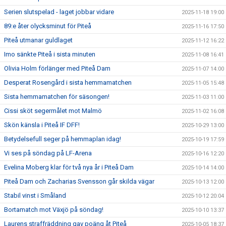
Serien slutspelad - laget jobbar vidare
2025-11-18 19:00
89:e åter olycksminut för Piteå
2025-11-16 17:50
Piteå utmanar guldlaget
2025-11-12 16:22
Imo sänkte Piteå i sista minuten
2025-11-08 16:41
Olivia Holm förlänger med Piteå Dam
2025-11-07 14:00
Desperat Rosengård i sista hemmamatchen
2025-11-05 15:48
Sista hemmamatchen för säsongen!
2025-11-03 11:00
Cissi sköt segermålet mot Malmö
2025-11-02 16:08
Skön känsla i Piteå IF DFF!
2025-10-29 13:00
Betydelsefull seger på hemmaplan idag!
2025-10-19 17:59
Vi ses på söndag på LF-Arena
2025-10-16 12:20
Evelina Moberg klar för två nya år i Piteå Dam
2025-10-14 14:00
Piteå Dam och Zacharias Svensson går skilda vägar
2025-10-13 12:00
Stabil vinst i Småland
2025-10-12 20:04
Bortamatch mot Växjö på söndag!
2025-10-10 13:37
Laurens straffräddning gav poäng åt Piteå
2025-10-05 18:37