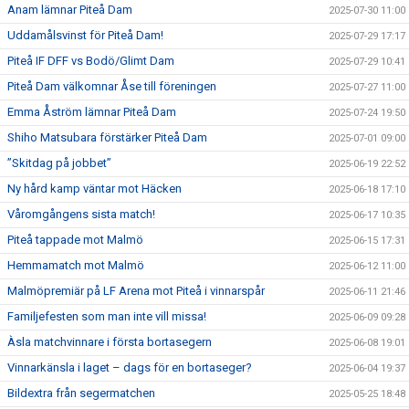
Anam lämnar Piteå Dam
2025-07-30 11:00
Uddamålsvinst för Piteå Dam!
2025-07-29 17:17
Piteå IF DFF vs Bodö/Glimt Dam
2025-07-29 10:41
Piteå Dam välkomnar Åse till föreningen
2025-07-27 11:00
Emma Åström lämnar Piteå Dam
2025-07-24 19:50
Shiho Matsubara förstärker Piteå Dam
2025-07-01 09:00
”Skitdag på jobbet”
2025-06-19 22:52
Ny hård kamp väntar mot Häcken
2025-06-18 17:10
Våromgångens sista match!
2025-06-17 10:35
Piteå tappade mot Malmö
2025-06-15 17:31
Hemmamatch mot Malmö
2025-06-12 11:00
Malmöpremiär på LF Arena mot Piteå i vinnarspår
2025-06-11 21:46
Familjefesten som man inte vill missa!
2025-06-09 09:28
Àsla matchvinnare i första bortasegern
2025-06-08 19:01
Vinnarkänsla i laget – dags för en bortaseger?
2025-06-04 19:37
Bildextra från segermatchen
2025-05-25 18:48