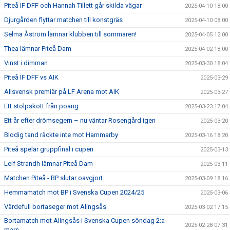
Piteå IF DFF och Hannah Tillett går skilda vägar
2025-04-10 18:00
Djurgården flyttar matchen till konstgräs
2025-04-10 08:00
Selma Åström lämnar klubben till sommaren!
2025-04-05 12:00
Thea lämnar Piteå Dam
2025-04-02 18:00
Vinst i dimman
2025-03-30 18:04
Piteå IF DFF vs AIK
2025-03-29
Allsvensk premiär på LF Arena mot AIK
2025-03-27
Ett stolpskott från poäng
2025-03-23 17:04
Ett år efter drömsegern – nu väntar Rosengård igen
2025-03-20
Blodig tand räckte inte mot Hammarby
2025-03-16 18:20
Piteå spelar gruppfinal i cupen
2025-03-13
Leif Strandh lämnar Piteå Dam
2025-03-11
Matchen Piteå - BP slutar oavgjort
2025-03-09 18:16
Hemmamatch mot BP i Svenska Cupen 2024/25
2025-03-06
Värdefull bortaseger mot Alingsås
2025-03-02 17:15
Bortamatch mot Alingsås i Svenska Cupen söndag 2:a
2025-02-28 07:31
mars