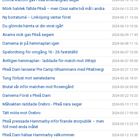
2024-06-16 18:18
Mörk halvlek fällde Piteå – men Cissi satte två mål i andra
2024-06-13 22:29
Ny bortaturné – Linköping väntar först
2024-06-11 13:54
Du glömde hämta ut din vinst igår!
2024-06-10 10:56
Anams nick gav Piteå segern
2024-06-09 17:49
Damerna är på hemmaplan igen
2024-06-08 11:16
Spelordning för omgång 16 - 26 fastställd
2024-06-07 10:00
Äntligen hemmaplan - laddade för match mot Vittsjö
2024-06-07 09:00
Piteå Dam lanserar Pre Camp tillsammans med PiteEnergi
2024-05-27 12:09
Tung förlust mot serieledarna
2024-05-26 18:01
Brutal vår inför matchen mot Rosengård
2024-05-24 09:00
Damerna Först x Piteå Dam
2024-05-22 10:23
Målvakten räddade Örebro - Piteå nära seger
2024-05-19 17:10
Tätt möte mot Örebro
2024-05-17 09:00
Piteå pressade Hammarby inför firande storpublik – men
2024-05-13 22:19
föll med enda målet
Piteå Dam hälsar Hammarby välkommen
2024-05-12 15:30