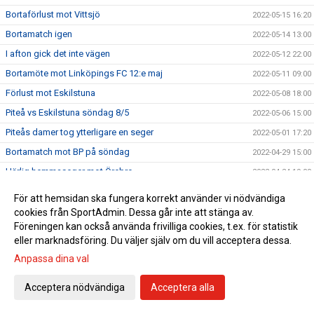
Bortaförlust mot Vittsjö
2022-05-15 16:20
Bortamatch igen
2022-05-14 13:00
I afton gick det inte vägen
2022-05-12 22:00
Bortamöte mot Linköpings FC 12:e maj
2022-05-11 09:00
Förlust mot Eskilstuna
2022-05-08 18:00
Piteå vs Eskilstuna söndag 8/5
2022-05-06 15:00
Piteås damer tog ytterligare en seger
2022-05-01 17:20
Bortamatch mot BP på söndag
2022-04-29 15:00
Härlig hemmaseger mot Örebro
2022-04-24 19:00
Piteå vs Örebro söndag 13:00
2022-04-22 16:12
För att hemsidan ska fungera korrekt använder vi nödvändiga
Hemmaseger mot Kalmar
2022-04-20 22:07
cookies från SportAdmin. Dessa går inte att stänga av.
Föreningen kan också använda frivilliga cookies, t.ex. för statistik
Dags för hemmamatch på onsdag
2022-04-19 15:20
eller marknadsföring. Du väljer själv om du vill acceptera dessa.
Idag räckte vi inte till
2022-04-17 19:09
Anpassa dina val
Hammarby - Piteå Dam
2022-04-15 15:00
Acceptera nödvändiga
Acceptera alla
Oavgjort i hemmapremiären
2022-04-03 17:05
Första hemmamatchen på söndag
2022-04-01 13:00