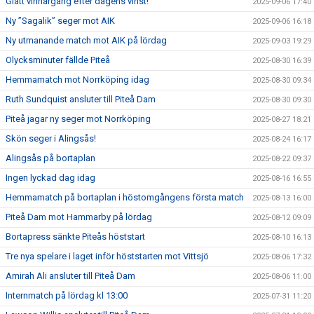
Glatt vinnargäng efter dagens vinst!
2025-09-06 17:40
Ny ”Sagalik” seger mot AIK
2025-09-06 16:18
Ny utmanande match mot AIK på lördag
2025-09-03 19:29
Olycksminuter fällde Piteå
2025-08-30 16:39
Hemmamatch mot Norrköping idag
2025-08-30 09:34
Ruth Sundquist ansluter till Piteå Dam
2025-08-30 09:30
Piteå jagar ny seger mot Norrköping
2025-08-27 18:21
Skön seger i Alingsås!
2025-08-24 16:17
Alingsås på bortaplan
2025-08-22 09:37
Ingen lyckad dag idag
2025-08-16 16:55
Hemmamatch på bortaplan i höstomgångens första match
2025-08-13 16:00
Piteå Dam mot Hammarby på lördag
2025-08-12 09:09
Bortapress sänkte Piteås höststart
2025-08-10 16:13
Tre nya spelare i laget inför höststarten mot Vittsjö
2025-08-06 17:32
Amirah Ali ansluter till Piteå Dam
2025-08-06 11:00
Internmatch på lördag kl 13:00
2025-07-31 11:20