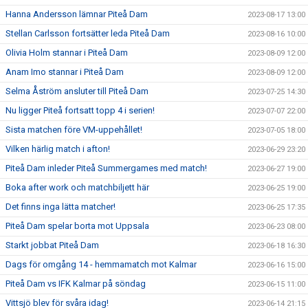
Hanna Andersson lämnar Piteå Dam
2023-08-17 13:00
Stellan Carlsson fortsätter leda Piteå Dam
2023-08-16 10:00
Olivia Holm stannar i Piteå Dam
2023-08-09 12:00
Anam Imo stannar i Piteå Dam
2023-08-09 12:00
Selma Åström ansluter till Piteå Dam
2023-07-25 14:30
Nu ligger Piteå fortsatt topp 4 i serien!
2023-07-07 22:00
Sista matchen före VM-uppehållet!
2023-07-05 18:00
Vilken härlig match i afton!
2023-06-29 23:20
Piteå Dam inleder Piteå Summergames med match!
2023-06-27 19:00
Boka after work och matchbiljett här
2023-06-25 19:00
Det finns inga lätta matcher!
2023-06-25 17:35
Piteå Dam spelar borta mot Uppsala
2023-06-23 08:00
Starkt jobbat Piteå Dam
2023-06-18 16:30
Dags för omgång 14 - hemmamatch mot Kalmar
2023-06-16 15:00
Piteå Dam vs IFK Kalmar på söndag
2023-06-15 11:00
Vittsjö blev för svåra idag!
2023-06-14 21:15