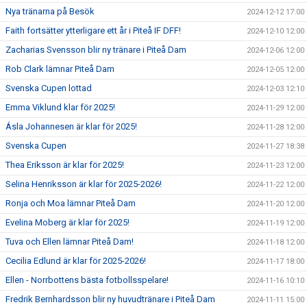
Nya tränarna på Besök
2024-12-12 17:00
Faith fortsätter ytterligare ett år i Piteå IF DFF!
2024-12-10 12:00
Zacharias Svensson blir ny tränare i Piteå Dam
2024-12-06 12:00
Rob Clark lämnar Piteå Dam
2024-12-05 12:00
Svenska Cupen lottad
2024-12-03 12:10
Emma Viklund klar för 2025!
2024-11-29 12:00
Ásla Johannesen är klar för 2025!
2024-11-28 12:00
Svenska Cupen
2024-11-27 18:38
Thea Eriksson är klar för 2025!
2024-11-23 12:00
Selina Henriksson är klar för 2025-2026!
2024-11-22 12:00
Ronja och Moa lämnar Piteå Dam
2024-11-20 12:00
Evelina Moberg är klar för 2025!
2024-11-19 12:00
Tuva och Ellen lämnar Piteå Dam!
2024-11-18 12:00
Cecilia Edlund är klar för 2025-2026!
2024-11-17 18:00
Ellen - Norrbottens bästa fotbollsspelare!
2024-11-16 10:10
Fredrik Bernhardsson blir ny huvudtränare i Piteå Dam
2024-11-11 15:00