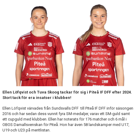
MATCHER
MATCHER & SERIETABELL
Ellen Löfqvist och Tuva Skoog tackar för sig i Piteå IF DFF efter 2024.
Stort tack för era insatser i klubben!
Ellen Löfqvist värvades från Sundsvalls DFF till Piteå IF DFF inför säsongen
2016 och har sedan dess vunnit fyra SM-medaljer, varav ett SM-guld samt
ett cupguld med klubben. Ellen har noterats för 176 matcher och 6 mål i
OBOS Damallsvenskan för Piteå. Hon har även 58 landskamper med U17,
U19 och U23 på meritlistan.