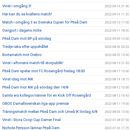
Vinst i omgång 3!
2022-09-14 21:36
Här kan du se kvällens match!
2022-09-14 11:55
Match i omgång 3 av Svenska Cupen för Piteå Dam
2022-09-13 17:00
Oavgjort i dagens möte
2022-09-11 18:05
Piteå Dam mot BP på söndag
2022-09-09 15:00
Tredje raka efter uppehållet
2022-08-26 20:23
Bortamatch mot Örebro
2022-08-25 13:00
Vinst i aftonens match till storpublik!
2022-08-19 21:33
Piteå Dam spelar mot FC Rosengård fredag 18:00
2022-08-17 15:00
Vinst idag mot AIK
2022-08-14 18:15
Piteå Dam mot AIK på söndag den 14/8
2022-08-12 15:00
Samla era kollegor/vänner för en Kick Off Rosengård
2022-08-12 10:42
OBOS Damallsvenskan liga-app premiär
2022-08-11 19:00
Träningsmatch mellan Piteå Dam och Umeå IK lördag 6/8
2022-08-05 13:00
Vinst i Stora Coop Cup Damer Final
2022-07-28 07:00
Nichole Persson lämnar Piteå Dam
2022-07-25 17:29