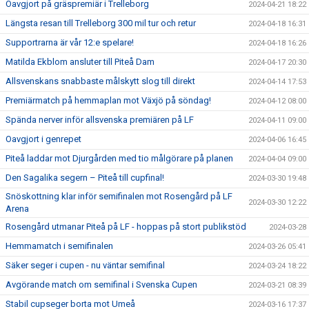
Oavgjort på gräspremiär i Trelleborg
2024-04-21 18:22
Längsta resan till Trelleborg 300 mil tur och retur
2024-04-18 16:31
Supportrarna är vår 12:e spelare!
2024-04-18 16:26
Matilda Ekblom ansluter till Piteå Dam
2024-04-17 20:30
Allsvenskans snabbaste målskytt slog till direkt
2024-04-14 17:53
Premiärmatch på hemmaplan mot Växjö på söndag!
2024-04-12 08:00
Spända nerver inför allsvenska premiären på LF
2024-04-11 09:00
Oavgjort i genrepet
2024-04-06 16:45
Piteå laddar mot Djurgården med tio målgörare på planen
2024-04-04 09:00
Den Sagalika segern – Piteå till cupfinal!
2024-03-30 19:48
Snöskottning klar inför semifinalen mot Rosengård på LF
2024-03-30 12:22
Arena
Rosengård utmanar Piteå på LF - hoppas på stort publikstöd
2024-03-28
Hemmamatch i semifinalen
2024-03-26 05:41
Säker seger i cupen - nu väntar semifinal
2024-03-24 18:22
Avgörande match om semifinal i Svenska Cupen
2024-03-21 08:39
Stabil cupseger borta mot Umeå
2024-03-16 17:37