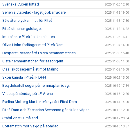
Svenska Cupen lottad
2025-11-20 12:10
Serien slutspelad - laget jobbar vidare
2025-11-18 19:00
89:e åter olycksminut för Piteå
2025-11-16 17:50
Piteå utmanar guldlaget
2025-11-12 16:22
Imo sänkte Piteå i sista minuten
2025-11-08 16:41
Olivia Holm förlänger med Piteå Dam
2025-11-07 14:00
Desperat Rosengård i sista hemmamatchen
2025-11-05 15:48
Sista hemmamatchen för säsongen!
2025-11-03 11:00
Cissi sköt segermålet mot Malmö
2025-11-02 16:08
Skön känsla i Piteå IF DFF!
2025-10-29 13:00
Betydelsefull seger på hemmaplan idag!
2025-10-19 17:59
Vi ses på söndag på LF-Arena
2025-10-16 12:20
Evelina Moberg klar för två nya år i Piteå Dam
2025-10-14 14:00
Piteå Dam och Zacharias Svensson går skilda vägar
2025-10-13 12:00
Stabil vinst i Småland
2025-10-12 20:04
Bortamatch mot Växjö på söndag!
2025-10-10 13:37