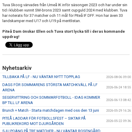
Tuva Skoog värvades från Umeå IK inför säsongen 2023 och har under sin
tid i klubben vunnit SM-brons 2023 samt cupguld 2024 med klubben. Tuva
har noterats för 37 matcher och 11 mål för Piteå IF DFF. Hon har även 33
landskamper med U17 och U19 på meritlistan.
Piteå Dam önskar Ellen och Tuva stort lycka till i deras kommande
uppdrag!
Nyhetsarkiv
TILLBAKA PÅ LF - NU VÄNTAR NYTT TOPPLAG
2026-08-06 09:00
DAGS FÖR SOMMARENS STÖRSTA MATCHKVÄLL PÅ LF
2026-06-24 18:55
ARENA
SEGERVITTRING OCH SOMMARFOTBOLL - IDAG KOMMER
2026-06-13 08:42
BP TILL LF ARENA
Brunch + Match - Starta matchdagen med oss den 13 juni
2026-05-29 16:26
PITEÅ LADDAR FÖR FOTBOLLSFEST – SIKTAR PÅ
2026-05-22 09:36
PUBLIKREKORD MOT DJURGÅRDEN
SJU POÄNG PÅ TRE MATCHER - NU VÄNTAR ROSENGÅRD