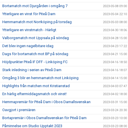
Bortamatch mot Djurgården i omgång 7
2023-05-08 09:00
Ytterligare en vinst för Piteå Dam
2023-05-04 22:10
Hemmamatch mot Norrköping på torsdag
2023-05-03 08:00
Ytterligare en vinstmatch - Härligt
2023-04-30 18:06
Valborgsmatch mot Uppsala på söndag
2023-04-28 15:00
Det blev ingen nagelbitare idag
2023-04-23 17:22
Dags för bortamatch mot BP på söndag
2023-04-21 15:00
Höjdpunkter Piteå IF DFF - Linköping FC
2023-04-16 18:50
Stark inledning i serien av Piteå Dam
2023-04-16 18:07
Omgång 3 blir en hemmamatch mot Linköping
2023-04-14 15:00
Highlights från matchen mot Kristianstad
2023-04-03 07:47
En härlig eftermiddagsmatch och vinst!
2023-04-02 18:00
Hemmapremiär för Piteå Dam i Obos Damallsvenskan
2023-03-31 15:00
Oavgjort i premiären
2023-03-24 20:30
Bortapremiär i Obos Damallsvenskan för Piteå Dam
2023-03-23 10:00
Påminnelse om Studio Upptakt 2023
2023-03-23 08:00