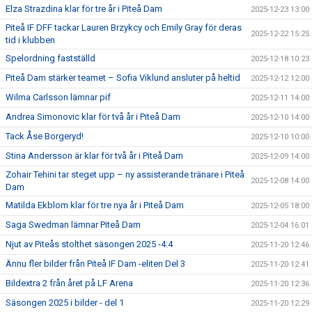
Elza Strazdina klar för tre år i Piteå Dam
2025-12-23 13:00
Piteå IF DFF tackar Lauren Brzykcy och Emily Gray för deras
2025-12-22 15:25
tid i klubben
Spelordning fastställd
2025-12-18 10:23
Piteå Dam stärker teamet – Sofia Viklund ansluter på heltid
2025-12-12 12:00
Wilma Carlsson lämnar pif
2025-12-11 14:00
Andrea Simonovic klar för två år i Piteå Dam
2025-12-10 14:00
Tack Åse Borgeryd!
2025-12-10 10:00
Stina Andersson är klar för två år i Piteå Dam
2025-12-09 14:00
Zohair Tehini tar steget upp – ny assisterande tränare i Piteå
2025-12-08 14:00
Dam
Matilda Ekblom klar för tre nya år i Piteå Dam
2025-12-05 18:00
Saga Swedman lämnar Piteå Dam
2025-12-04 16:01
Njut av Piteås stolthet säsongen 2025 -4:4
2025-11-20 12:46
Ännu fler bilder från Piteå IF Dam -eliten Del 3
2025-11-20 12:41
Bildextra 2 från året på LF Arena
2025-11-20 12:36
Säsongen 2025 i bilder - del 1
2025-11-20 12:29