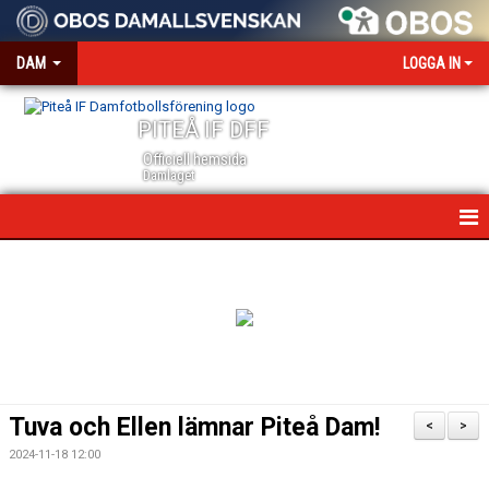
DAM
LOGGA IN
PITEÅ IF DFF
Officiell hemsida
Damlaget
HEM
NYHETER
VÅRA PARTNERS
MEDIA OCH ACKREDITERING
Tuva och Ellen lämnar Piteå Dam!
<
>
KALENDER
2024-11-18 12:00