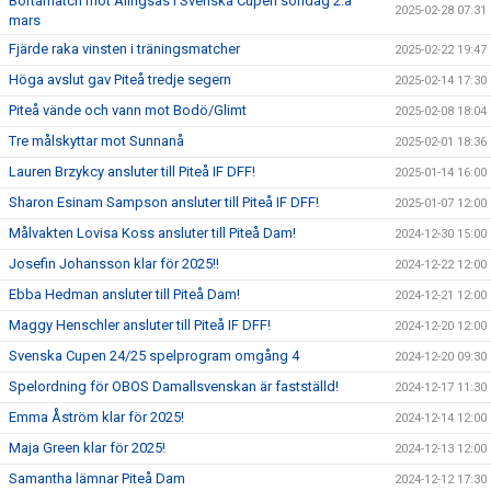
Bortamatch mot Alingsås i Svenska Cupen söndag 2:a
2025-02-28 07:31
mars
Fjärde raka vinsten i träningsmatcher
2025-02-22 19:47
Höga avslut gav Piteå tredje segern
2025-02-14 17:30
Piteå vände och vann mot Bodö/Glimt
2025-02-08 18:04
Tre målskyttar mot Sunnanå
2025-02-01 18:36
Lauren Brzykcy ansluter till Piteå IF DFF!
2025-01-14 16:00
Sharon Esinam Sampson ansluter till Piteå IF DFF!
2025-01-07 12:00
Målvakten Lovisa Koss ansluter till Piteå Dam!
2024-12-30 15:00
Josefin Johansson klar för 2025!!
2024-12-22 12:00
Ebba Hedman ansluter till Piteå Dam!
2024-12-21 12:00
Maggy Henschler ansluter till Piteå IF DFF!
2024-12-20 12:00
Svenska Cupen 24/25 spelprogram omgång 4
2024-12-20 09:30
Spelordning för OBOS Damallsvenskan är fastställd!
2024-12-17 11:30
Emma Åström klar för 2025!
2024-12-14 12:00
Maja Green klar för 2025!
2024-12-13 12:00
Samantha lämnar Piteå Dam
2024-12-12 17:30