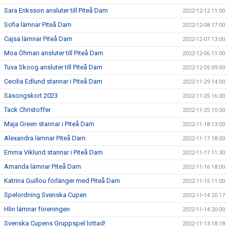
Sara Eriksson ansluter till Piteå Dam
2022-12-12 11:00
Sofia lämnar Piteå Dam
2022-12-08 17:00
Cajsa lämnar Piteå Dam
2022-12-07 13:00
Moa Öhman ansluter till Piteå Dam
2022-12-06 11:00
Tuva Skoog ansluter till Piteå Dam
2022-12-05 09:00
Cecilia Edlund stannar i Piteå Dam
2022-11-29 14:00
Säsongskort 2023
2022-11-25 16:00
Tack Christoffer
2022-11-25 10:00
Maja Green stannar i Piteå Dam
2022-11-18 13:00
Alexandra lämnar Piteå Dam
2022-11-17 18:00
Emma Viklund stannar i Piteå Dam
2022-11-17 11:30
Amanda lämnar Piteå Dam
2022-11-16 18:00
Katrina Guillou förlänger med Piteå Dam
2022-11-15 11:00
Spelordning Svenska Cupen
2022-11-14 20:17
Hlin lämnar föreningen
2022-11-14 20:00
Svenska Cupens Gruppspel lottad!
2022-11-13 18:18