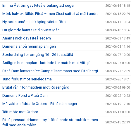
Emma Åström gav Piteå efterlängtad seger
2024-06-16 18:18
Mörk halvlek fällde Piteå – men Cissi satte två mål i andra
2024-06-13 22:29
Ny bortaturné – Linköping väntar först
2024-06-11 13:54
Du glömde hämta ut din vinst igår!
2024-06-10 10:56
Anams nick gav Piteå segern
2024-06-09 17:49
Damerna är på hemmaplan igen
2024-06-08 11:16
Spelordning för omgång 16 - 26 fastställd
2024-06-07 10:00
Äntligen hemmaplan - laddade för match mot Vittsjö
2024-06-07 09:00
Piteå Dam lanserar Pre Camp tillsammans med PiteEnergi
2024-05-27 12:09
Tung förlust mot serieledarna
2024-05-26 18:01
Brutal vår inför matchen mot Rosengård
2024-05-24 09:00
Damerna Först x Piteå Dam
2024-05-22 10:23
Målvakten räddade Örebro - Piteå nära seger
2024-05-19 17:10
Tätt möte mot Örebro
2024-05-17 09:00
Piteå pressade Hammarby inför firande storpublik – men
2024-05-13 22:19
föll med enda målet