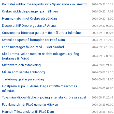
Kan Piteå rubba Rosengårds svit? Spännande kvällsmatch
2024-09-27 14:11
Örebro räddade poängen på mållinjen
2024-09-22 17:03
Hemmamatch mot Örebro på söndag
2024-09-20 18:00
Desperat KIF Örebro gästar LF Arena
2024-09-20 09:00
Cupvinnarna försvarar guldet – tio mål under fullmånen
2024-09-19 00:27
Svenska Cupen på bortaplan för Piteå Dam
2024-09-16 12:50
Enda misstaget fällde Piteå – Ikidi skadad
2024-09-14 18:22
Skall Emma lyckas med ett snabbt mål igen? Ny lång
2024-09-12 09:00
bortaresa till Växjö
Matchvärd och avtackning
2024-09-08 21:05
Målen som sänkte Trelleborg
2024-09-08 19:10
Trelleborg gästar på söndag
2024-09-06 11:00
Höstpremiär på LF Arena: Dags att hitta maskorna i
2024-09-05 09:00
målnätet
Tuva nära klippa Häcken - poäng efter starkt försvarsspel
2024-08-31 20:44
Publikmatch när Piteå utmanar Häcken
2024-08-29 09:00
Hannah Tillett ansluter till Piteå Dam
2024-08-26 18:00