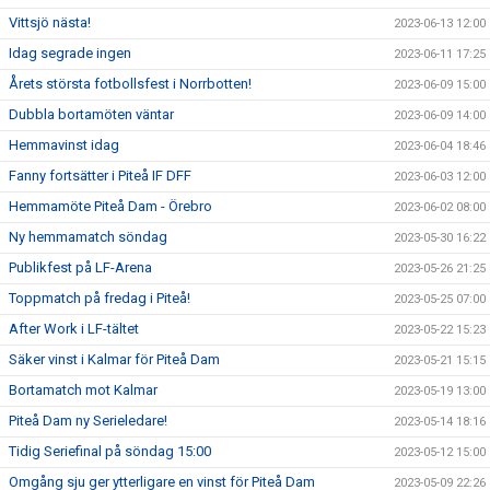
Vittsjö nästa!
2023-06-13 12:00
Idag segrade ingen
2023-06-11 17:25
Årets största fotbollsfest i Norrbotten!
2023-06-09 15:00
Dubbla bortamöten väntar
2023-06-09 14:00
Hemmavinst idag
2023-06-04 18:46
Fanny fortsätter i Piteå IF DFF
2023-06-03 12:00
Hemmamöte Piteå Dam - Örebro
2023-06-02 08:00
Ny hemmamatch söndag
2023-05-30 16:22
Publikfest på LF-Arena
2023-05-26 21:25
Toppmatch på fredag i Piteå!
2023-05-25 07:00
After Work i LF-tältet
2023-05-22 15:23
Säker vinst i Kalmar för Piteå Dam
2023-05-21 15:15
Bortamatch mot Kalmar
2023-05-19 13:00
Piteå Dam ny Serieledare!
2023-05-14 18:16
Tidig Seriefinal på söndag 15:00
2023-05-12 15:00
Omgång sju ger ytterligare en vinst för Piteå Dam
2023-05-09 22:26