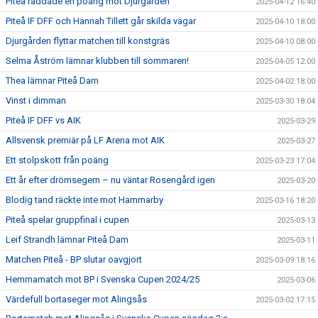
Piteå räddade en poäng mot Djurgården
2025-04-12 16:40
Piteå IF DFF och Hannah Tillett går skilda vägar
2025-04-10 18:00
Djurgården flyttar matchen till konstgräs
2025-04-10 08:00
Selma Åström lämnar klubben till sommaren!
2025-04-05 12:00
Thea lämnar Piteå Dam
2025-04-02 18:00
Vinst i dimman
2025-03-30 18:04
Piteå IF DFF vs AIK
2025-03-29
Allsvensk premiär på LF Arena mot AIK
2025-03-27
Ett stolpskott från poäng
2025-03-23 17:04
Ett år efter drömsegern – nu väntar Rosengård igen
2025-03-20
Blodig tand räckte inte mot Hammarby
2025-03-16 18:20
Piteå spelar gruppfinal i cupen
2025-03-13
Leif Strandh lämnar Piteå Dam
2025-03-11
Matchen Piteå - BP slutar oavgjort
2025-03-09 18:16
Hemmamatch mot BP i Svenska Cupen 2024/25
2025-03-06
Värdefull bortaseger mot Alingsås
2025-03-02 17:15