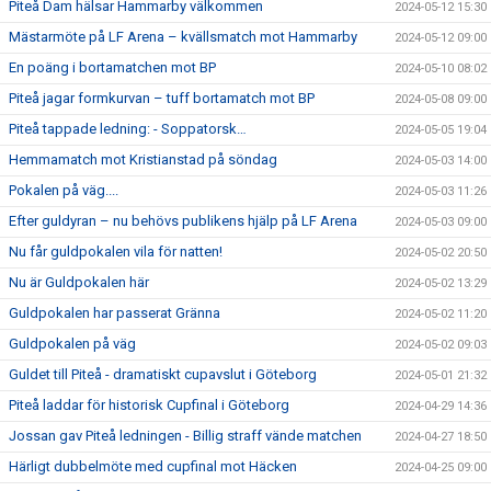
Piteå Dam hälsar Hammarby välkommen
2024-05-12 15:30
Mästarmöte på LF Arena – kvällsmatch mot Hammarby
2024-05-12 09:00
En poäng i bortamatchen mot BP
2024-05-10 08:02
Piteå jagar formkurvan – tuff bortamatch mot BP
2024-05-08 09:00
Piteå tappade ledning: - Soppatorsk…
2024-05-05 19:04
Hemmamatch mot Kristianstad på söndag
2024-05-03 14:00
Pokalen på väg....
2024-05-03 11:26
Efter guldyran – nu behövs publikens hjälp på LF Arena
2024-05-03 09:00
Nu får guldpokalen vila för natten!
2024-05-02 20:50
Nu är Guldpokalen här
2024-05-02 13:29
Guldpokalen har passerat Gränna
2024-05-02 11:20
Guldpokalen på väg
2024-05-02 09:03
Guldet till Piteå - dramatiskt cupavslut i Göteborg
2024-05-01 21:32
Piteå laddar för historisk Cupfinal i Göteborg
2024-04-29 14:36
Jossan gav Piteå ledningen - Billig straff vände matchen
2024-04-27 18:50
Härligt dubbelmöte med cupfinal mot Häcken
2024-04-25 09:00