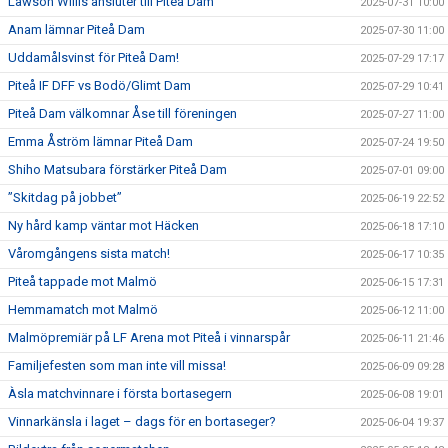
Lawson Willis ansluter till Piteå Dam
2025-07-31 10:00
Anam lämnar Piteå Dam
2025-07-30 11:00
Uddamålsvinst för Piteå Dam!
2025-07-29 17:17
Piteå IF DFF vs Bodö/Glimt Dam
2025-07-29 10:41
Piteå Dam välkomnar Åse till föreningen
2025-07-27 11:00
Emma Åström lämnar Piteå Dam
2025-07-24 19:50
Shiho Matsubara förstärker Piteå Dam
2025-07-01 09:00
”Skitdag på jobbet”
2025-06-19 22:52
Ny hård kamp väntar mot Häcken
2025-06-18 17:10
Våromgångens sista match!
2025-06-17 10:35
Piteå tappade mot Malmö
2025-06-15 17:31
Hemmamatch mot Malmö
2025-06-12 11:00
Malmöpremiär på LF Arena mot Piteå i vinnarspår
2025-06-11 21:46
Familjefesten som man inte vill missa!
2025-06-09 09:28
Àsla matchvinnare i första bortasegern
2025-06-08 19:01
Vinnarkänsla i laget – dags för en bortaseger?
2025-06-04 19:37