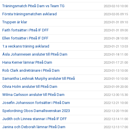
Träningsmatch Piteå Dam vs Team TG
2023-02-10 10:00
Första träningsmatchen avklarad
2023-02-05 09:15
Truppen är klar
2023-01-31 09:10
Faith fortsätter i Piteå IF DFF
2023-01-31 09:00
Ellen fortsätter i Piteå IF DFF
2023-01-28 10:00
1:a veckans träning avklarad
2023-01-21 13:03
Ásla Johannesen ansluter till Piteå Dam
2023-01-18 11:00
Hana Kerner lämnar Piteå Dam
2023-01-17 21:00
Rob Clark andretränare i Piteå Dam
2023-01-13 10:00
Samantha Leshnak Murphy ansluter till Piteå
2023-01-10 10:00
Olivia Holm ansluter till Piteå Dam
2023-01-09 20:00
Wilma Carlsson ansluter till Piteå Dam
2022-12-30 15:30
Josefin Johansson fortsätter i Piteå Dam
2022-12-21 10:00
Spelordning Obos Damallsvenskan 2023
2022-12-20 19:00
Judith och Linnea stannar i Piteå IF DFF
2022-12-14 11:00
Janina och Deborah lämnar Piteå Dam
2022-12-13 17:00