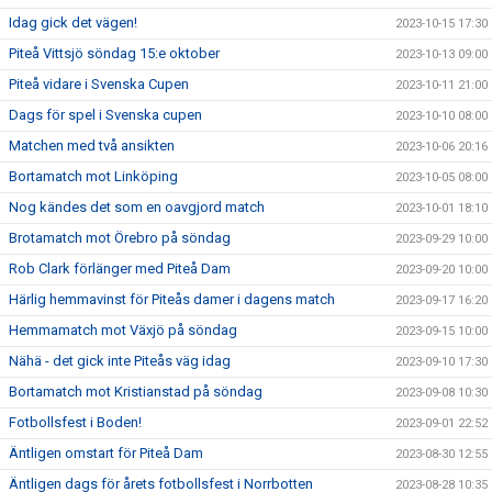
Idag gick det vägen!
2023-10-15 17:30
Piteå Vittsjö söndag 15:e oktober
2023-10-13 09:00
Piteå vidare i Svenska Cupen
2023-10-11 21:00
Dags för spel i Svenska cupen
2023-10-10 08:00
Matchen med två ansikten
2023-10-06 20:16
Bortamatch mot Linköping
2023-10-05 08:00
Nog kändes det som en oavgjord match
2023-10-01 18:10
Brotamatch mot Örebro på söndag
2023-09-29 10:00
Rob Clark förlänger med Piteå Dam
2023-09-20 10:00
Härlig hemmavinst för Piteås damer i dagens match
2023-09-17 16:20
Hemmamatch mot Växjö på söndag
2023-09-15 10:00
Nähä - det gick inte Piteås väg idag
2023-09-10 17:30
Bortamatch mot Kristianstad på söndag
2023-09-08 10:30
Fotbollsfest i Boden!
2023-09-01 22:52
Äntligen omstart för Piteå Dam
2023-08-30 12:55
Äntligen dags för årets fotbollsfest i Norrbotten
2023-08-28 10:35