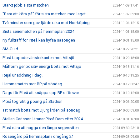
Starkt jobb sista matchen
2024-11-09 17:41
”Bara att köra på” för sista matchen med laget
2024-11-07 09:00
Två minuter som gav fjärde raka mot Norrköping
2024-11-04 12:15
Sista seriematchen på hemmaplan 2024
2024-11-01 15:00
Ny fullträff för Piteå kan hyfsa säsongen
2024-10-31 15:00
SM-Guld
2024-10-27 20:21
Piteå tappade vänsterkanten mot Vittsjö
2024-10-20 18:00
Målform ger positiv energi borta mot Vittsjö
2024-10-18 11:16
Rejäl urladdning i dag!
2024-10-13 19:25
Hemmamatch mot BP på söndag
2024-10-12 08:47
Dags för Piteå att knäppa upp BP:s försvar
2024-10-10 12:00
Piteå tog viktig poäng på Stadion
2024-10-06 20:05
Tät match borta mot Djurgården på söndag
2024-10-03 09:00
Stellan Carlsson lämnar Piteå Dam efter 2024
2024-10-01 16:00
Piteå nära att nagga den långa segersviten
2024-09-30 23:10
Rosengård på hemmaplan i omgång 21
2024-09-28 09:00