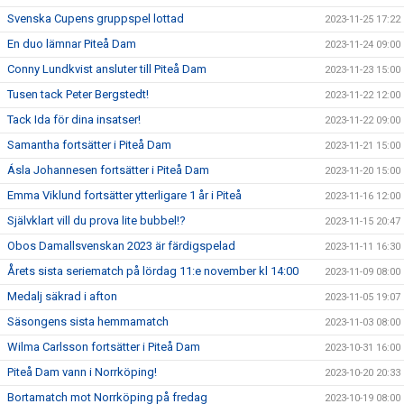
Svenska Cupens gruppspel lottad
2023-11-25 17:22
En duo lämnar Piteå Dam
2023-11-24 09:00
Conny Lundkvist ansluter till Piteå Dam
2023-11-23 15:00
Tusen tack Peter Bergstedt!
2023-11-22 12:00
Tack Ida för dina insatser!
2023-11-22 09:00
Samantha fortsätter i Piteå Dam
2023-11-21 15:00
Ásla Johannesen fortsätter i Piteå Dam
2023-11-20 15:00
Emma Viklund fortsätter ytterligare 1 år i Piteå
2023-11-16 12:00
Självklart vill du prova lite bubbel!?
2023-11-15 20:47
Obos Damallsvenskan 2023 är färdigspelad
2023-11-11 16:30
Årets sista seriematch på lördag 11:e november kl 14:00
2023-11-09 08:00
Medalj säkrad i afton
2023-11-05 19:07
Säsongens sista hemmamatch
2023-11-03 08:00
Wilma Carlsson fortsätter i Piteå Dam
2023-10-31 16:00
Piteå Dam vann i Norrköping!
2023-10-20 20:33
Bortamatch mot Norrköping på fredag
2023-10-19 08:00