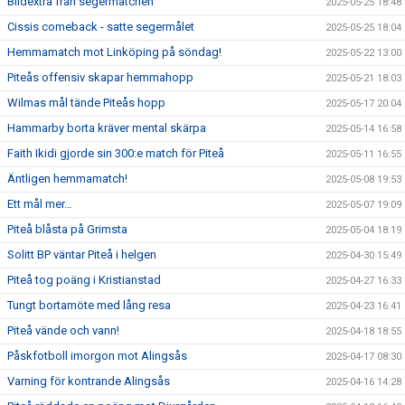
Bildextra från segermatchen
2025-05-25 18:48
Cissis comeback - satte segermålet
2025-05-25 18:04
Hemmamatch mot Linköping på söndag!
2025-05-22 13:00
Piteås offensiv skapar hemmahopp
2025-05-21 18:03
Wilmas mål tände Piteås hopp
2025-05-17 20:04
Hammarby borta kräver mental skärpa
2025-05-14 16:58
Faith Ikidi gjorde sin 300:e match för Piteå
2025-05-11 16:55
Äntligen hemmamatch!
2025-05-08 19:53
Ett mål mer…
2025-05-07 19:09
Piteå blåsta på Grimsta
2025-05-04 18:19
Solitt BP väntar Piteå i helgen
2025-04-30 15:49
Piteå tog poäng i Kristianstad
2025-04-27 16:33
Tungt bortamöte med lång resa
2025-04-23 16:41
Piteå vände och vann!
2025-04-18 18:55
Påskfotboll imorgon mot Alingsås
2025-04-17 08:30
Varning för kontrande Alingsås
2025-04-16 14:28