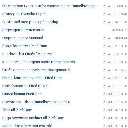
Ett Marathon i veckan inför cupmatch och Damallsvenskan
2024-03-14 08:36
Storseger i Svenska Cupen
2024-03-10 18:48
Cupfotboll med publik på söndag
2024-03-07 11:00
Seger igen i utepremiären
2024-03-02
Utepremiär mot Sunnanå
2024-03-01 08:44
Ronja fortsätter i Piteå Dam
2024-02-20 19:00
Sundsvall blir Piteås ”Mallorca”
2024-02-14 12:00
Klar seger i säsongens andra träningsmatch
2024-02-10 18:56
Piteås damer har spelat en träningsmatch
2024-02-03 16:21
Emma Åström ansluter till Piteå Dam
2024-01-26 11:00
Faith fortsätter i Piteå IF DFF
2024-01-10 11:00
Linnea lämnar Piteå Dam
2023-12-19 10:00
Spelordning Obos Damallsvenskan 2024
2023-12-15 15:00
Thea till Piteå Dam
2023-12-07 10:30
Saga Swedman ansluter till Piteå Dam
2023-12-06 10:30
Judith drar vidare mot nya mål
2023-12-05 18:00