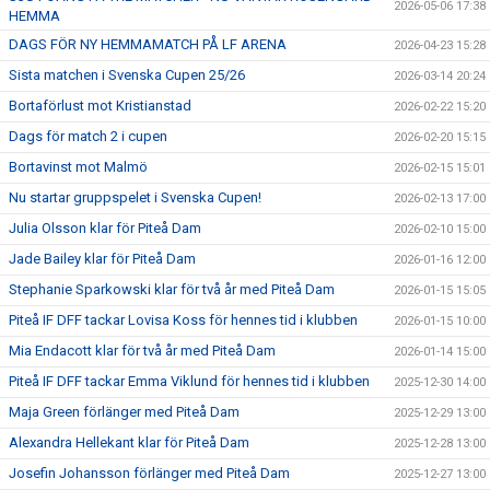
2026-05-06 17:38
HEMMA
DAGS FÖR NY HEMMAMATCH PÅ LF ARENA
2026-04-23 15:28
Sista matchen i Svenska Cupen 25/26
2026-03-14 20:24
Bortaförlust mot Kristianstad
2026-02-22 15:20
Dags för match 2 i cupen
2026-02-20 15:15
Bortavinst mot Malmö
2026-02-15 15:01
Nu startar gruppspelet i Svenska Cupen!
2026-02-13 17:00
Julia Olsson klar för Piteå Dam
2026-02-10 15:00
Jade Bailey klar för Piteå Dam
2026-01-16 12:00
Stephanie Sparkowski klar för två år med Piteå Dam
2026-01-15 15:05
Piteå IF DFF tackar Lovisa Koss för hennes tid i klubben
2026-01-15 10:00
Mia Endacott klar för två år med Piteå Dam
2026-01-14 15:00
Piteå IF DFF tackar Emma Viklund för hennes tid i klubben
2025-12-30 14:00
Maja Green förlänger med Piteå Dam
2025-12-29 13:00
Alexandra Hellekant klar för Piteå Dam
2025-12-28 13:00
Josefin Johansson förlänger med Piteå Dam
2025-12-27 13:00