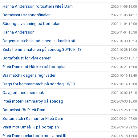
Hanna Andersson fortsätter i Piteå Dam
2022-11-08 19:00
Bortavinst i säsongsfinalen
2022-11-05 14:17
Säsongsavslutning på bortaplan
2022-11-04 12:00
Hanna Andersson
2022-11-04 10:30
Dagens match slutade med ett knallskott!
2022-10-30 16:23
Sista hemmamatchen på söndag 30/10 kl 13
2022-10-28 14:00
Bortaförlust för våra damer
2022-10-23 15:17
Piteå Dam mot Häcken på bortaplan
2022-10-21 15:00
Bra match i dagens regnväder
2022-10-16 18:40
Dags för hemmamatch på söndag 16/10
2022-10-14 15:00
Oavgjort med mersmak
2022-10-02 18:15
Piteå möter Hammarby på söndag
2022-09-30 15:00
Bortavinst för Piteå Dam
2022-09-25 15:20
Bortamatch i Kalmar för Piteå Dam
2022-09-24 07:00
Vinst mot Umeå IK på bortaplan
2022-09-19 21:35
Piteå Dam spelar borta mot Umeå IK
2022-09-18 17:00