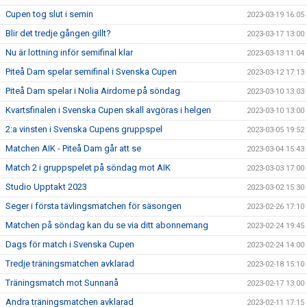
Cupen tog slut i semin
2023-03-19 16:05
Blir det tredje gången gillt?
2023-03-17 13:00
Nu är lottning inför semifinal klar
2023-03-13 11:04
Piteå Dam spelar semifinal i Svenska Cupen
2023-03-12 17:13
Piteå Dam spelar i Nolia Airdome på söndag
2023-03-10 13:03
Kvartsfinalen i Svenska Cupen skall avgöras i helgen
2023-03-10 13:00
2:a vinsten i Svenska Cupens gruppspel
2023-03-05 19:52
Matchen AIK - Piteå Dam går att se
2023-03-04 15:43
Match 2 i gruppspelet på söndag mot AIK
2023-03-03 17:00
Studio Upptakt 2023
2023-03-02 15:30
Seger i första tävlingsmatchen för säsongen
2023-02-26 17:10
Matchen på söndag kan du se via ditt abonnemang
2023-02-24 19:45
Dags för match i Svenska Cupen
2023-02-24 14:00
Tredje träningsmatchen avklarad
2023-02-18 15:10
Träningsmatch mot Sunnanå
2023-02-17 13:00
Andra träningsmatchen avklarad
2023-02-11 17:15