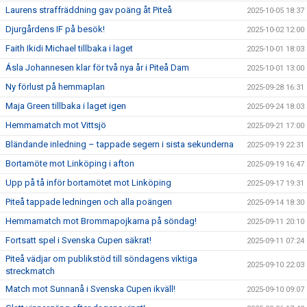
Laurens straffräddning gav poäng åt Piteå
2025-10-05 18:37
Djurgårdens IF på besök!
2025-10-02 12:00
Faith Ikidi Michael tillbaka i laget
2025-10-01 18:03
Ásla Johannesen klar för två nya år i Piteå Dam
2025-10-01 13:00
Ny förlust på hemmaplan
2025-09-28 16:31
Maja Green tillbaka i laget igen
2025-09-24 18:03
Hemmamatch mot Vittsjö
2025-09-21 17:00
Bländande inledning – tappade segern i sista sekunderna
2025-09-19 22:31
Bortamöte mot Linköping i afton
2025-09-19 16:47
Upp på tå inför bortamötet mot Linköping
2025-09-17 19:31
Piteå tappade ledningen och alla poängen
2025-09-14 18:30
Hemmamatch mot Brommapojkarna på söndag!
2025-09-11 20:10
Fortsatt spel i Svenska Cupen säkrat!
2025-09-11 07:24
Piteå vädjar om publikstöd till söndagens viktiga
2025-09-10 22:03
streckmatch
Match mot Sunnanå i Svenska Cupen ikväll!
2025-09-10 09:07