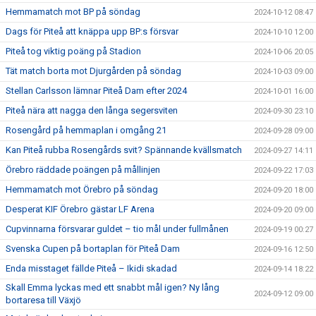
Hemmamatch mot BP på söndag
2024-10-12 08:47
Dags för Piteå att knäppa upp BP:s försvar
2024-10-10 12:00
Piteå tog viktig poäng på Stadion
2024-10-06 20:05
Tät match borta mot Djurgården på söndag
2024-10-03 09:00
Stellan Carlsson lämnar Piteå Dam efter 2024
2024-10-01 16:00
Piteå nära att nagga den långa segersviten
2024-09-30 23:10
Rosengård på hemmaplan i omgång 21
2024-09-28 09:00
Kan Piteå rubba Rosengårds svit? Spännande kvällsmatch
2024-09-27 14:11
Örebro räddade poängen på mållinjen
2024-09-22 17:03
Hemmamatch mot Örebro på söndag
2024-09-20 18:00
Desperat KIF Örebro gästar LF Arena
2024-09-20 09:00
Cupvinnarna försvarar guldet – tio mål under fullmånen
2024-09-19 00:27
Svenska Cupen på bortaplan för Piteå Dam
2024-09-16 12:50
Enda misstaget fällde Piteå – Ikidi skadad
2024-09-14 18:22
Skall Emma lyckas med ett snabbt mål igen? Ny lång
2024-09-12 09:00
bortaresa till Växjö