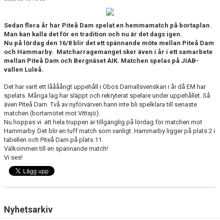
MATCHER
MATCHER & SERIETABELL
Sedan flera år har Piteå Dam spelat en hemmamatch på bortaplan.
Man kan kalla det för en tradition och nu är det dags igen.
Nu på lördag den 16/8 blir det ett spännande möte mellan Piteå Dam
och Hammarby. Matcharragemanget sker även i år i ett samarbete
mellan Piteå Dam och Bergnäset AIK. Matchen spelas på JIAB-
vallen Luleå.
Det har varit ett låååångt uppehåll i Obos Damallsvenskan i år då EM har
spelats. Många lag har släppt och rekryterat spelare under uppehållet. Så
även Piteå Dam. Två av nyförvärven hann inte bli spelklara till senaste
matchen (bortamötet mot Vittsjö).
Nu hoppas vi att hela truppen är tillgänglig på lördag för matchen mot
Hammarby. Det blir en tuff match som vanligt. Hammarby ligger på plats 2 i
tabellen och Piteå Dam på plats 11.
Välkommen till en spännande match!
Vi ses!
Nyhetsarkiv