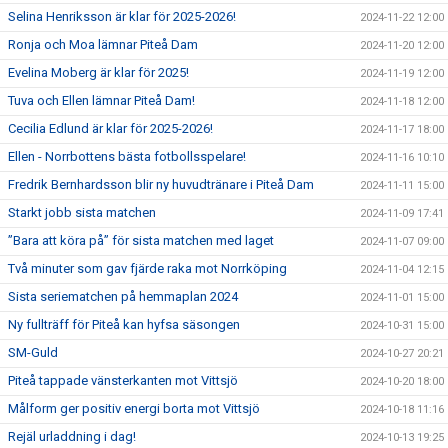
Selina Henriksson är klar för 2025-2026!
2024-11-22 12:00
Ronja och Moa lämnar Piteå Dam
2024-11-20 12:00
Evelina Moberg är klar för 2025!
2024-11-19 12:00
Tuva och Ellen lämnar Piteå Dam!
2024-11-18 12:00
Cecilia Edlund är klar för 2025-2026!
2024-11-17 18:00
Ellen - Norrbottens bästa fotbollsspelare!
2024-11-16 10:10
Fredrik Bernhardsson blir ny huvudtränare i Piteå Dam
2024-11-11 15:00
Starkt jobb sista matchen
2024-11-09 17:41
”Bara att köra på” för sista matchen med laget
2024-11-07 09:00
Två minuter som gav fjärde raka mot Norrköping
2024-11-04 12:15
Sista seriematchen på hemmaplan 2024
2024-11-01 15:00
Ny fullträff för Piteå kan hyfsa säsongen
2024-10-31 15:00
SM-Guld
2024-10-27 20:21
Piteå tappade vänsterkanten mot Vittsjö
2024-10-20 18:00
Målform ger positiv energi borta mot Vittsjö
2024-10-18 11:16
Rejäl urladdning i dag!
2024-10-13 19:25