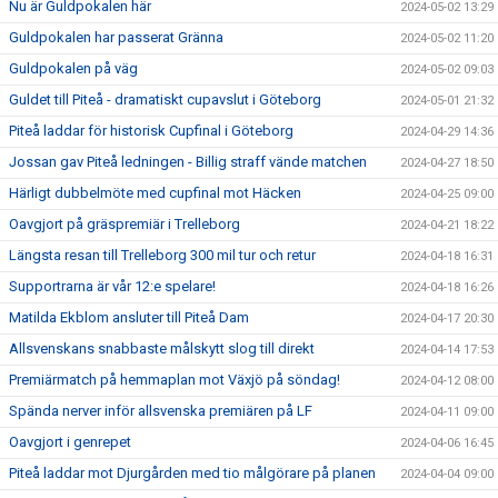
Nu är Guldpokalen här
2024-05-02 13:29
Guldpokalen har passerat Gränna
2024-05-02 11:20
Guldpokalen på väg
2024-05-02 09:03
Guldet till Piteå - dramatiskt cupavslut i Göteborg
2024-05-01 21:32
Piteå laddar för historisk Cupfinal i Göteborg
2024-04-29 14:36
Jossan gav Piteå ledningen - Billig straff vände matchen
2024-04-27 18:50
Härligt dubbelmöte med cupfinal mot Häcken
2024-04-25 09:00
Oavgjort på gräspremiär i Trelleborg
2024-04-21 18:22
Längsta resan till Trelleborg 300 mil tur och retur
2024-04-18 16:31
Supportrarna är vår 12:e spelare!
2024-04-18 16:26
Matilda Ekblom ansluter till Piteå Dam
2024-04-17 20:30
Allsvenskans snabbaste målskytt slog till direkt
2024-04-14 17:53
Premiärmatch på hemmaplan mot Växjö på söndag!
2024-04-12 08:00
Spända nerver inför allsvenska premiären på LF
2024-04-11 09:00
Oavgjort i genrepet
2024-04-06 16:45
Piteå laddar mot Djurgården med tio målgörare på planen
2024-04-04 09:00