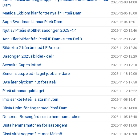
2025-12-08 14:00
Dam
Matilda Ekblom klar för tre nya år i Piteå Dam
2025-12-05 18:00
Saga Swedman lämnar Piteå Dam
2025-12-04 16:01
Njut av Piteås stolthet säsongen 2025 -4:4
2025-11-20 12:46
Ännu fler bilder från Piteå IF Dam -eliten Del 3
2025-11-20 12:41
Bildextra 2 från året på LF Arena
2025-11-20 12:36
Säsongen 2025 i bilder - del 1
2025-11-20 12:29
Svenska Cupen lottad
2025-11-20 12:10
Serien slutspelad - laget jobbar vidare
2025-11-18 19:00
89:e åter olycksminut för Piteå
2025-11-16 17:50
Piteå utmanar guldlaget
2025-11-12 16:22
Imo sänkte Piteå i sista minuten
2025-11-08 16:41
Olivia Holm förlänger med Piteå Dam
2025-11-07 14:00
Desperat Rosengård i sista hemmamatchen
2025-11-05 15:48
Sista hemmamatchen för säsongen!
2025-11-03 11:00
Cissi sköt segermålet mot Malmö
2025-11-02 16:08