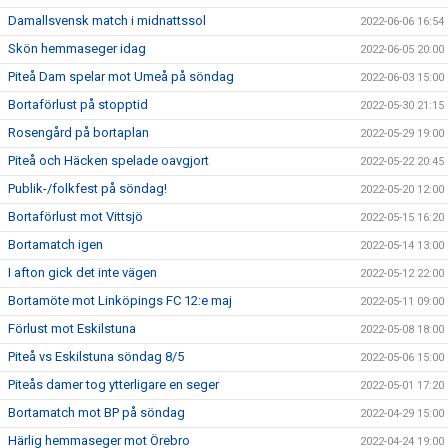
Damallsvensk match i midnattssol
2022-06-06 16:54
Skön hemmaseger idag
2022-06-05 20:00
Piteå Dam spelar mot Umeå på söndag
2022-06-03 15:00
Bortaförlust på stopptid
2022-05-30 21:15
Rosengård på bortaplan
2022-05-29 19:00
Piteå och Häcken spelade oavgjort
2022-05-22 20:45
Publik-/folkfest på söndag!
2022-05-20 12:00
Bortaförlust mot Vittsjö
2022-05-15 16:20
Bortamatch igen
2022-05-14 13:00
I afton gick det inte vägen
2022-05-12 22:00
Bortamöte mot Linköpings FC 12:e maj
2022-05-11 09:00
Förlust mot Eskilstuna
2022-05-08 18:00
Piteå vs Eskilstuna söndag 8/5
2022-05-06 15:00
Piteås damer tog ytterligare en seger
2022-05-01 17:20
Bortamatch mot BP på söndag
2022-04-29 15:00
Härlig hemmaseger mot Örebro
2022-04-24 19:00