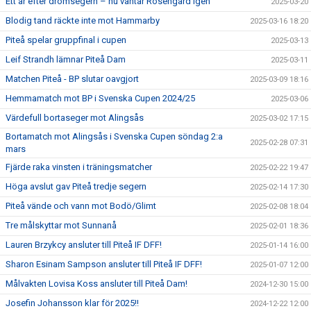
Ett år efter drömsegern – nu väntar Rosengård igen
2025-03-20
Blodig tand räckte inte mot Hammarby
2025-03-16 18:20
Piteå spelar gruppfinal i cupen
2025-03-13
Leif Strandh lämnar Piteå Dam
2025-03-11
Matchen Piteå - BP slutar oavgjort
2025-03-09 18:16
Hemmamatch mot BP i Svenska Cupen 2024/25
2025-03-06
Värdefull bortaseger mot Alingsås
2025-03-02 17:15
Bortamatch mot Alingsås i Svenska Cupen söndag 2:a
2025-02-28 07:31
mars
Fjärde raka vinsten i träningsmatcher
2025-02-22 19:47
Höga avslut gav Piteå tredje segern
2025-02-14 17:30
Piteå vände och vann mot Bodö/Glimt
2025-02-08 18:04
Tre målskyttar mot Sunnanå
2025-02-01 18:36
Lauren Brzykcy ansluter till Piteå IF DFF!
2025-01-14 16:00
Sharon Esinam Sampson ansluter till Piteå IF DFF!
2025-01-07 12:00
Målvakten Lovisa Koss ansluter till Piteå Dam!
2024-12-30 15:00
Josefin Johansson klar för 2025!!
2024-12-22 12:00