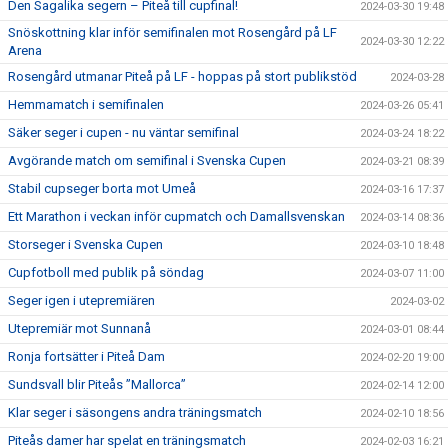
Den Sagalika segern – Piteå till cupfinal!
2024-03-30 19:48
Snöskottning klar inför semifinalen mot Rosengård på LF
2024-03-30 12:22
Arena
Rosengård utmanar Piteå på LF - hoppas på stort publikstöd
2024-03-28
Hemmamatch i semifinalen
2024-03-26 05:41
Säker seger i cupen - nu väntar semifinal
2024-03-24 18:22
Avgörande match om semifinal i Svenska Cupen
2024-03-21 08:39
Stabil cupseger borta mot Umeå
2024-03-16 17:37
Ett Marathon i veckan inför cupmatch och Damallsvenskan
2024-03-14 08:36
Storseger i Svenska Cupen
2024-03-10 18:48
Cupfotboll med publik på söndag
2024-03-07 11:00
Seger igen i utepremiären
2024-03-02
Utepremiär mot Sunnanå
2024-03-01 08:44
Ronja fortsätter i Piteå Dam
2024-02-20 19:00
Sundsvall blir Piteås ”Mallorca”
2024-02-14 12:00
Klar seger i säsongens andra träningsmatch
2024-02-10 18:56
Piteås damer har spelat en träningsmatch
2024-02-03 16:21