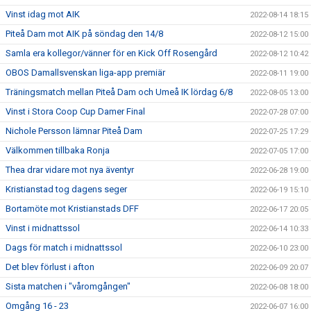
Vinst idag mot AIK
2022-08-14 18:15
Piteå Dam mot AIK på söndag den 14/8
2022-08-12 15:00
Samla era kollegor/vänner för en Kick Off Rosengård
2022-08-12 10:42
OBOS Damallsvenskan liga-app premiär
2022-08-11 19:00
Träningsmatch mellan Piteå Dam och Umeå IK lördag 6/8
2022-08-05 13:00
Vinst i Stora Coop Cup Damer Final
2022-07-28 07:00
Nichole Persson lämnar Piteå Dam
2022-07-25 17:29
Välkommen tillbaka Ronja
2022-07-05 17:00
Thea drar vidare mot nya äventyr
2022-06-28 19:00
Kristianstad tog dagens seger
2022-06-19 15:10
Bortamöte mot Kristianstads DFF
2022-06-17 20:05
Vinst i midnattssol
2022-06-14 10:33
Dags för match i midnattssol
2022-06-10 23:00
Det blev förlust i afton
2022-06-09 20:07
Sista matchen i "våromgången"
2022-06-08 18:00
Omgång 16 - 23
2022-06-07 16:00