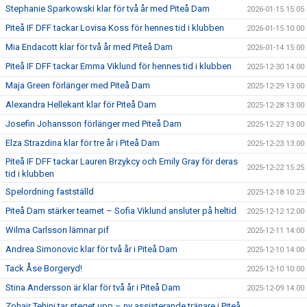
Stephanie Sparkowski klar för två år med Piteå Dam
2026-01-15 15:05
Piteå IF DFF tackar Lovisa Koss för hennes tid i klubben
2026-01-15 10:00
Mia Endacott klar för två år med Piteå Dam
2026-01-14 15:00
Piteå IF DFF tackar Emma Viklund för hennes tid i klubben
2025-12-30 14:00
Maja Green förlänger med Piteå Dam
2025-12-29 13:00
Alexandra Hellekant klar för Piteå Dam
2025-12-28 13:00
Josefin Johansson förlänger med Piteå Dam
2025-12-27 13:00
Elza Strazdina klar för tre år i Piteå Dam
2025-12-23 13:00
Piteå IF DFF tackar Lauren Brzykcy och Emily Gray för deras
2025-12-22 15:25
tid i klubben
Spelordning fastställd
2025-12-18 10:23
Piteå Dam stärker teamet – Sofia Viklund ansluter på heltid
2025-12-12 12:00
Wilma Carlsson lämnar pif
2025-12-11 14:00
Andrea Simonovic klar för två år i Piteå Dam
2025-12-10 14:00
Tack Åse Borgeryd!
2025-12-10 10:00
Stina Andersson är klar för två år i Piteå Dam
2025-12-09 14:00
Zohair Tehini tar steget upp – ny assisterande tränare i Piteå