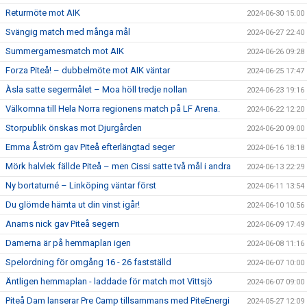
Returmöte mot AIK
2024-06-30 15:00
Svängig match med många mål
2024-06-27 22:40
Summergamesmatch mot AIK
2024-06-26 09:28
Forza Piteå! – dubbelmöte mot AIK väntar
2024-06-25 17:47
Àsla satte segermålet – Moa höll tredje nollan
2024-06-23 19:16
Välkomna till Hela Norra regionens match på LF Arena.
2024-06-22 12:20
Storpublik önskas mot Djurgården
2024-06-20 09:00
Emma Åström gav Piteå efterlängtad seger
2024-06-16 18:18
Mörk halvlek fällde Piteå – men Cissi satte två mål i andra
2024-06-13 22:29
Ny bortaturné – Linköping väntar först
2024-06-11 13:54
Du glömde hämta ut din vinst igår!
2024-06-10 10:56
Anams nick gav Piteå segern
2024-06-09 17:49
Damerna är på hemmaplan igen
2024-06-08 11:16
Spelordning för omgång 16 - 26 fastställd
2024-06-07 10:00
Äntligen hemmaplan - laddade för match mot Vittsjö
2024-06-07 09:00
Piteå Dam lanserar Pre Camp tillsammans med PiteEnergi
2024-05-27 12:09