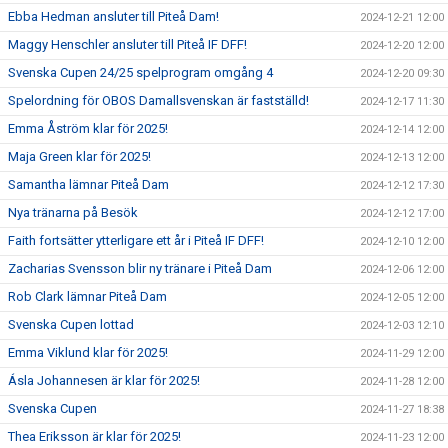
Ebba Hedman ansluter till Piteå Dam!
2024-12-21 12:00
Maggy Henschler ansluter till Piteå IF DFF!
2024-12-20 12:00
Svenska Cupen 24/25 spelprogram omgång 4
2024-12-20 09:30
Spelordning för OBOS Damallsvenskan är fastställd!
2024-12-17 11:30
Emma Åström klar för 2025!
2024-12-14 12:00
Maja Green klar för 2025!
2024-12-13 12:00
Samantha lämnar Piteå Dam
2024-12-12 17:30
Nya tränarna på Besök
2024-12-12 17:00
Faith fortsätter ytterligare ett år i Piteå IF DFF!
2024-12-10 12:00
Zacharias Svensson blir ny tränare i Piteå Dam
2024-12-06 12:00
Rob Clark lämnar Piteå Dam
2024-12-05 12:00
Svenska Cupen lottad
2024-12-03 12:10
Emma Viklund klar för 2025!
2024-11-29 12:00
Ásla Johannesen är klar för 2025!
2024-11-28 12:00
Svenska Cupen
2024-11-27 18:38
Thea Eriksson är klar för 2025!
2024-11-23 12:00