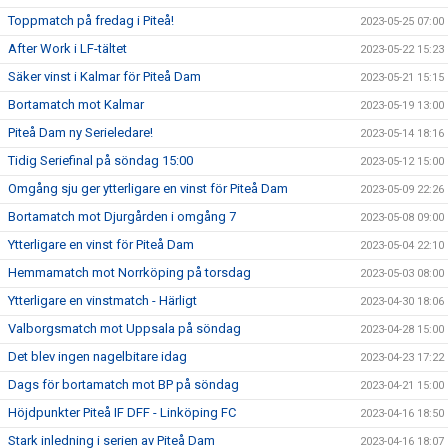
Toppmatch på fredag i Piteå!
2023-05-25 07:00
After Work i LF-tältet
2023-05-22 15:23
Säker vinst i Kalmar för Piteå Dam
2023-05-21 15:15
Bortamatch mot Kalmar
2023-05-19 13:00
Piteå Dam ny Serieledare!
2023-05-14 18:16
Tidig Seriefinal på söndag 15:00
2023-05-12 15:00
Omgång sju ger ytterligare en vinst för Piteå Dam
2023-05-09 22:26
Bortamatch mot Djurgården i omgång 7
2023-05-08 09:00
Ytterligare en vinst för Piteå Dam
2023-05-04 22:10
Hemmamatch mot Norrköping på torsdag
2023-05-03 08:00
Ytterligare en vinstmatch - Härligt
2023-04-30 18:06
Valborgsmatch mot Uppsala på söndag
2023-04-28 15:00
Det blev ingen nagelbitare idag
2023-04-23 17:22
Dags för bortamatch mot BP på söndag
2023-04-21 15:00
Höjdpunkter Piteå IF DFF - Linköping FC
2023-04-16 18:50
Stark inledning i serien av Piteå Dam
2023-04-16 18:07