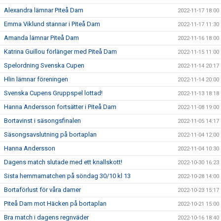
Alexandra lämnar Piteå Dam
2022-11-17 18:00
Emma Viklund stannar i Piteå Dam
2022-11-17 11:30
Amanda lämnar Piteå Dam
2022-11-16 18:00
Katrina Guillou förlänger med Piteå Dam
2022-11-15 11:00
Spelordning Svenska Cupen
2022-11-14 20:17
Hlin lämnar föreningen
2022-11-14 20:00
Svenska Cupens Gruppspel lottad!
2022-11-13 18:18
Hanna Andersson fortsätter i Piteå Dam
2022-11-08 19:00
Bortavinst i säsongsfinalen
2022-11-05 14:17
Säsongsavslutning på bortaplan
2022-11-04 12:00
Hanna Andersson
2022-11-04 10:30
Dagens match slutade med ett knallskott!
2022-10-30 16:23
Sista hemmamatchen på söndag 30/10 kl 13
2022-10-28 14:00
Bortaförlust för våra damer
2022-10-23 15:17
Piteå Dam mot Häcken på bortaplan
2022-10-21 15:00
Bra match i dagens regnväder
2022-10-16 18:40