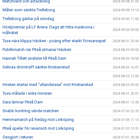
Matchvärd och avtackning
2024-09-08 21:05
Målen som sänkte Trelleborg
2024-09-08 19:10
Trelleborg gästar på söndag
2024-09-06 11:00
Höstpremiär på LF Arena: Dags att hitta maskorna i
2024-09-05 09:00
målnätet
Tuva nära klippa Häcken - poäng efter starkt försvarsspel
2024-08-31 20:44
Publikmatch när Piteå utmanar Häcken
2024-08-29 09:00
Hannah Tillett ansluter till Piteå Dam
2024-08-26 18:00
Selinas drömträff sänkte Kristianstad
2024-08-25 16:07
2024-08-22 12:00
Hösten startar med ”utlandsresa” mot Kristianstad
2024-08-22 09:00
Tuva målade i sista minuten
2024-08-21 20:07
Sara lämnar Piteå Dam
2024-08-01 12:30
Snabb kontring vände matchen
2024-07-05 22:33
Hemmamatch på fredag mot Linköping
2024-07-04 11:10
Piteå spelar för revansch mot Linköping
2024-07-03 10:31
Oavgjort i returen
2024-07-01 20:30