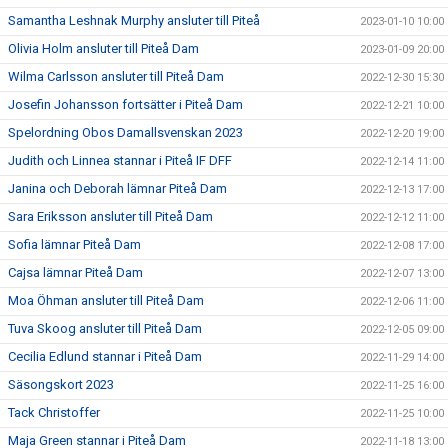
Samantha Leshnak Murphy ansluter till Piteå
2023-01-10 10:00
Olivia Holm ansluter till Piteå Dam
2023-01-09 20:00
Wilma Carlsson ansluter till Piteå Dam
2022-12-30 15:30
Josefin Johansson fortsätter i Piteå Dam
2022-12-21 10:00
Spelordning Obos Damallsvenskan 2023
2022-12-20 19:00
Judith och Linnea stannar i Piteå IF DFF
2022-12-14 11:00
Janina och Deborah lämnar Piteå Dam
2022-12-13 17:00
Sara Eriksson ansluter till Piteå Dam
2022-12-12 11:00
Sofia lämnar Piteå Dam
2022-12-08 17:00
Cajsa lämnar Piteå Dam
2022-12-07 13:00
Moa Öhman ansluter till Piteå Dam
2022-12-06 11:00
Tuva Skoog ansluter till Piteå Dam
2022-12-05 09:00
Cecilia Edlund stannar i Piteå Dam
2022-11-29 14:00
Säsongskort 2023
2022-11-25 16:00
Tack Christoffer
2022-11-25 10:00
Maja Green stannar i Piteå Dam
2022-11-18 13:00