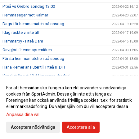
Piteå vs Örebro söndag 13:00
2022-04-22 16:12
Hemmaseger mot Kalmar
2022-04-20 22:07
Dags för hemmamatch på onsdag
2022-04-19 15:20
Idag räckte vi inte till
2022-04-17 19:09
Hammarby - Piteå Dam
2022-04-15 15:00
Oavgjort i hemmapremiären
2022-04-03 17:05
Första hemmamatchen på söndag
2022-04-01 13:00
Hana Kerner ansluter till Piteå IF DFF
2022-03-31 22:56
Kansliet öppet 10-11 imorgon, fredag!
2022-03-31 19:07
En mycket bra start!
2022-03-27 19:38
För att hemsidan ska fungera korrekt använder vi nödvändiga
Premiär på söndag
cookies från SportAdmin. Dessa går inte att stänga av.
2022-03-25 17:30
Föreningen kan också använda frivilliga cookies, t.ex. för statistik
Upptaktsträff Obos Damallsvenskan 2022
2022-03-24 10:30
eller marknadsföring. Du väljer själv om du vill acceptera dessa.
Se alla matcher från Obos Damallsvenskan 2022
2022-03-23 11:30
Anpassa dina val
Upptaktsträff Obos Damallsvenskan
2022-03-23 08:00
Acceptera nödvändiga
Acceptera alla
Träningsmatch mot Umeå på lördag
2022-03-18 12:45
Svenska Cupen avslutas med vinst
2022-03-13 16:21