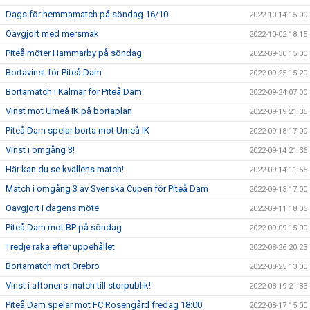
Dags för hemmamatch på söndag 16/10
2022-10-14 15:00
Oavgjort med mersmak
2022-10-02 18:15
Piteå möter Hammarby på söndag
2022-09-30 15:00
Bortavinst för Piteå Dam
2022-09-25 15:20
Bortamatch i Kalmar för Piteå Dam
2022-09-24 07:00
Vinst mot Umeå IK på bortaplan
2022-09-19 21:35
Piteå Dam spelar borta mot Umeå IK
2022-09-18 17:00
Vinst i omgång 3!
2022-09-14 21:36
Här kan du se kvällens match!
2022-09-14 11:55
Match i omgång 3 av Svenska Cupen för Piteå Dam
2022-09-13 17:00
Oavgjort i dagens möte
2022-09-11 18:05
Piteå Dam mot BP på söndag
2022-09-09 15:00
Tredje raka efter uppehållet
2022-08-26 20:23
Bortamatch mot Örebro
2022-08-25 13:00
Vinst i aftonens match till storpublik!
2022-08-19 21:33
Piteå Dam spelar mot FC Rosengård fredag 18:00
2022-08-17 15:00