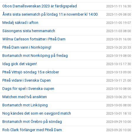
Obos Damallsvenskan 2023 är färdigspelad
2023-11-11 16:30
Årets sista seriematch på lördag 11:e november kl 14:00
2023-11-09 08:00
Medalj säkrad i afton
2023-11-05 19:07
Säsongens sista hemmamatch
2023-11-03 08:00
Wilma Carlsson fortsätter i Piteå Dam
2023-10-31 16:00
Piteå Dam vann i Norrköping!
2023-10-20 20:33
Bortamatch mot Norrköping på fredag
2023-10-19 08:00
Idag gick det vägen!
2023-10-15 17:30
Piteå Vittsjö söndag 15:e oktober
2023-10-13 09:00
Piteå vidare i Svenska Cupen
2023-10-11 21:00
Dags för spel i Svenska cupen
2023-10-10 08:00
Matchen med två ansikten
2023-10-06 20:16
Bortamatch mot Linköping
2023-10-05 08:00
Nog kändes det som en oavgjord match
2023-10-01 18:10
Brotamatch mot Örebro på söndag
2023-09-29 10:00
Rob Clark förlänger med Piteå Dam
2023-09-20 10:00