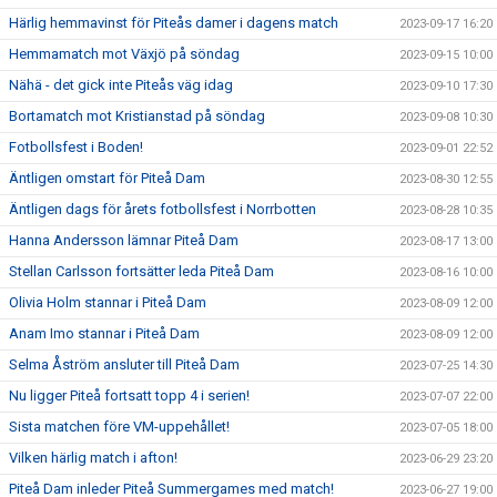
Härlig hemmavinst för Piteås damer i dagens match
2023-09-17 16:20
Hemmamatch mot Växjö på söndag
2023-09-15 10:00
Nähä - det gick inte Piteås väg idag
2023-09-10 17:30
Bortamatch mot Kristianstad på söndag
2023-09-08 10:30
Fotbollsfest i Boden!
2023-09-01 22:52
Äntligen omstart för Piteå Dam
2023-08-30 12:55
Äntligen dags för årets fotbollsfest i Norrbotten
2023-08-28 10:35
Hanna Andersson lämnar Piteå Dam
2023-08-17 13:00
Stellan Carlsson fortsätter leda Piteå Dam
2023-08-16 10:00
Olivia Holm stannar i Piteå Dam
2023-08-09 12:00
Anam Imo stannar i Piteå Dam
2023-08-09 12:00
Selma Åström ansluter till Piteå Dam
2023-07-25 14:30
Nu ligger Piteå fortsatt topp 4 i serien!
2023-07-07 22:00
Sista matchen före VM-uppehållet!
2023-07-05 18:00
Vilken härlig match i afton!
2023-06-29 23:20
Piteå Dam inleder Piteå Summergames med match!
2023-06-27 19:00