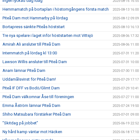
Ingen lyckad dag idag
2025-08-16 16:55
Hemmamatch på bortaplan i höstomgångens första match
2025-08-13 16:00
Piteå Dam mot Hammarby på lördag
2025-08-12 09:09
Bortapress sänkte Piteås höststart
2025-08-10 16:13
Tre nya spelare i laget inför höststarten mot Vittsjö
2025-08-06 17:32
Amirah Ali ansluter till Piteå Dam
2025-08-06 11:00
Internmatch på lördag kl 13:00
2025-07-31 11:20
Lawson Willis ansluter till Piteå Dam
2025-07-31 10:00
Anam lämnar Piteå Dam
2025-07-30 11:00
Uddamålsvinst för Piteå Dam!
2025-07-29 17:17
Piteå IF DFF vs Bodö/Glimt Dam
2025-07-29 10:41
Piteå Dam välkomnar Åse till föreningen
2025-07-27 11:00
Emma Åström lämnar Piteå Dam
2025-07-24 19:50
Shiho Matsubara förstärker Piteå Dam
2025-07-01 09:00
”Skitdag på jobbet”
2025-06-19 22:52
Ny hård kamp väntar mot Häcken
2025-06-18 17:10