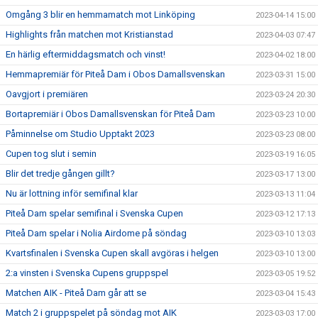
Omgång 3 blir en hemmamatch mot Linköping
2023-04-14 15:00
Highlights från matchen mot Kristianstad
2023-04-03 07:47
En härlig eftermiddagsmatch och vinst!
2023-04-02 18:00
Hemmapremiär för Piteå Dam i Obos Damallsvenskan
2023-03-31 15:00
Oavgjort i premiären
2023-03-24 20:30
Bortapremiär i Obos Damallsvenskan för Piteå Dam
2023-03-23 10:00
Påminnelse om Studio Upptakt 2023
2023-03-23 08:00
Cupen tog slut i semin
2023-03-19 16:05
Blir det tredje gången gillt?
2023-03-17 13:00
Nu är lottning inför semifinal klar
2023-03-13 11:04
Piteå Dam spelar semifinal i Svenska Cupen
2023-03-12 17:13
Piteå Dam spelar i Nolia Airdome på söndag
2023-03-10 13:03
Kvartsfinalen i Svenska Cupen skall avgöras i helgen
2023-03-10 13:00
2:a vinsten i Svenska Cupens gruppspel
2023-03-05 19:52
Matchen AIK - Piteå Dam går att se
2023-03-04 15:43
Match 2 i gruppspelet på söndag mot AIK
2023-03-03 17:00