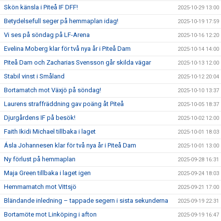
Skön känsla i Piteå IF DFF!
2025-10-29 13:00
Betydelsefull seger på hemmaplan idag!
2025-10-19 17:59
Vi ses på söndag på LF-Arena
2025-10-16 12:20
Evelina Moberg klar för två nya år i Piteå Dam
2025-10-14 14:00
Piteå Dam och Zacharias Svensson går skilda vägar
2025-10-13 12:00
Stabil vinst i Småland
2025-10-12 20:04
Bortamatch mot Växjö på söndag!
2025-10-10 13:37
Laurens straffräddning gav poäng åt Piteå
2025-10-05 18:37
Djurgårdens IF på besök!
2025-10-02 12:00
Faith Ikidi Michael tillbaka i laget
2025-10-01 18:03
Ásla Johannesen klar för två nya år i Piteå Dam
2025-10-01 13:00
Ny förlust på hemmaplan
2025-09-28 16:31
Maja Green tillbaka i laget igen
2025-09-24 18:03
Hemmamatch mot Vittsjö
2025-09-21 17:00
Bländande inledning – tappade segern i sista sekunderna
2025-09-19 22:31
Bortamöte mot Linköping i afton
2025-09-19 16:47