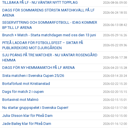
TILLBAKA PÅ LF - NU VÄNTAR NYTT TOPPLAG
2026-08-06 09:00
DAGS FÖR SOMMARENS STÖRSTA MATCHKVÄLL PÅ LF
2026-06-24 18:55
ARENA
SEGERVITTRING OCH SOMMARFOTBOLL - IDAG KOMMER
2026-06-13 08:42
BP TILL LF ARENA
Brunch + Match - Starta matchdagen med oss den 13 juni
2026-05-29 16:26
PITEÅ LADDAR FÖR FOTBOLLSFEST – SIKTAR PÅ
2026-05-22 09:36
PUBLIKREKORD MOT DJURGÅRDEN
SJU POÄNG PÅ TRE MATCHER - NU VÄNTAR ROSENGÅRD
2026-05-06 17:38
HEMMA
DAGS FÖR NY HEMMAMATCH PÅ LF ARENA
2026-04-23 15:28
Sista matchen i Svenska Cupen 25/26
2026-03-14 20:24
Bortaförlust mot Kristianstad
2026-02-22 15:20
Dags för match 2 i cupen
2026-02-20 15:15
Bortavinst mot Malmö
2026-02-15 15:01
Nu startar gruppspelet i Svenska Cupen!
2026-02-13 17:00
Julia Olsson klar för Piteå Dam
2026-02-10 15:00
Jade Bailey klar för Piteå Dam
2026-01-16 12:00