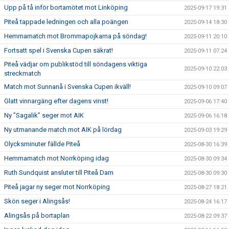
Upp på tå inför bortamötet mot Linköping
2025-09-17 19:31
Piteå tappade ledningen och alla poängen
2025-09-14 18:30
Hemmamatch mot Brommapojkarna på söndag!
2025-09-11 20:10
Fortsatt spel i Svenska Cupen säkrat!
2025-09-11 07:24
Piteå vädjar om publikstöd till söndagens viktiga
2025-09-10 22:03
streckmatch
Match mot Sunnanå i Svenska Cupen ikväll!
2025-09-10 09:07
Glatt vinnargäng efter dagens vinst!
2025-09-06 17:40
Ny ”Sagalik” seger mot AIK
2025-09-06 16:18
Ny utmanande match mot AIK på lördag
2025-09-03 19:29
Olycksminuter fällde Piteå
2025-08-30 16:39
Hemmamatch mot Norrköping idag
2025-08-30 09:34
Ruth Sundquist ansluter till Piteå Dam
2025-08-30 09:30
Piteå jagar ny seger mot Norrköping
2025-08-27 18:21
Skön seger i Alingsås!
2025-08-24 16:17
Alingsås på bortaplan
2025-08-22 09:37