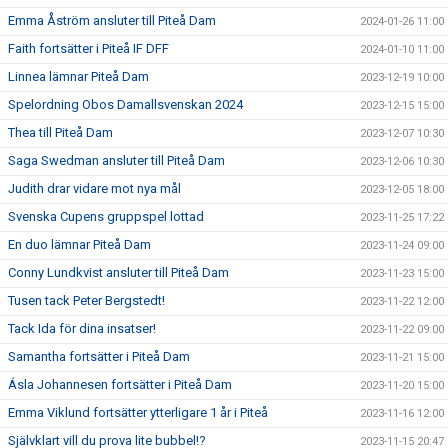
Emma Åström ansluter till Piteå Dam
2024-01-26 11:00
Faith fortsätter i Piteå IF DFF
2024-01-10 11:00
Linnea lämnar Piteå Dam
2023-12-19 10:00
Spelordning Obos Damallsvenskan 2024
2023-12-15 15:00
Thea till Piteå Dam
2023-12-07 10:30
Saga Swedman ansluter till Piteå Dam
2023-12-06 10:30
Judith drar vidare mot nya mål
2023-12-05 18:00
Svenska Cupens gruppspel lottad
2023-11-25 17:22
En duo lämnar Piteå Dam
2023-11-24 09:00
Conny Lundkvist ansluter till Piteå Dam
2023-11-23 15:00
Tusen tack Peter Bergstedt!
2023-11-22 12:00
Tack Ida för dina insatser!
2023-11-22 09:00
Samantha fortsätter i Piteå Dam
2023-11-21 15:00
Ásla Johannesen fortsätter i Piteå Dam
2023-11-20 15:00
Emma Viklund fortsätter ytterligare 1 år i Piteå
2023-11-16 12:00
Självklart vill du prova lite bubbel!?
2023-11-15 20:47