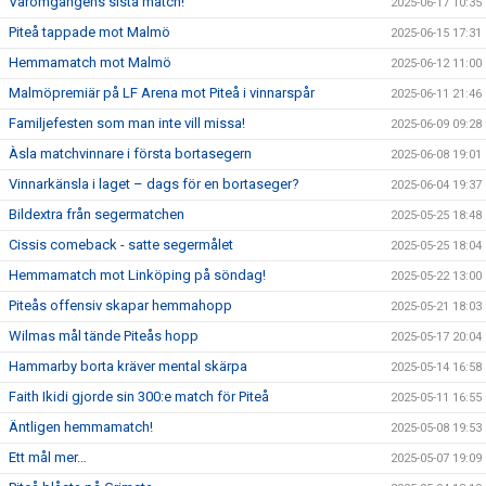
Våromgångens sista match!
2025-06-17 10:35
Piteå tappade mot Malmö
2025-06-15 17:31
Hemmamatch mot Malmö
2025-06-12 11:00
Malmöpremiär på LF Arena mot Piteå i vinnarspår
2025-06-11 21:46
Familjefesten som man inte vill missa!
2025-06-09 09:28
Àsla matchvinnare i första bortasegern
2025-06-08 19:01
Vinnarkänsla i laget – dags för en bortaseger?
2025-06-04 19:37
Bildextra från segermatchen
2025-05-25 18:48
Cissis comeback - satte segermålet
2025-05-25 18:04
Hemmamatch mot Linköping på söndag!
2025-05-22 13:00
Piteås offensiv skapar hemmahopp
2025-05-21 18:03
Wilmas mål tände Piteås hopp
2025-05-17 20:04
Hammarby borta kräver mental skärpa
2025-05-14 16:58
Faith Ikidi gjorde sin 300:e match för Piteå
2025-05-11 16:55
Äntligen hemmamatch!
2025-05-08 19:53
Ett mål mer…
2025-05-07 19:09