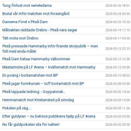
Tung förlust mot serieledarna
2024-05-26 18:01
Brutal vår inför matchen mot Rosengård
2024-05-24 09:00
Damerna Först x Piteå Dam
2024-05-22 10:23
Målvakten räddade Örebro - Piteå nära seger
2024-05-19 17:10
Tätt möte mot Örebro
2024-05-17 09:00
Piteå pressade Hammarby inför firande storpublik – men
2024-05-13 22:19
föll med enda målet
Piteå Dam hälsar Hammarby välkommen
2024-05-12 15:30
Mästarmöte på LF Arena – kvällsmatch mot Hammarby
2024-05-12 09:00
En poäng i bortamatchen mot BP
2024-05-10 08:02
Piteå jagar formkurvan – tuff bortamatch mot BP
2024-05-08 09:00
Piteå tappade ledning: - Soppatorsk…
2024-05-05 19:04
Hemmamatch mot Kristianstad på söndag
2024-05-03 14:00
Pokalen på väg....
2024-05-03 11:26
Efter guldyran – nu behövs publikens hjälp på LF Arena
2024-05-03 09:00
Nu får guldpokalen vila för natten!
2024-05-02 20:50