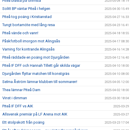
Piteå blåsta på Grimsta
2025-05-04 18:19
Solitt BP väntar Piteå i helgen
2025-04-30 15:49
Piteå tog poäng i Kristianstad
2025-04-27 16:33
Tungt bortamöte med lång resa
2025-04-23 16:41
Piteå vände och vann!
2025-04-18 18:55
Påskfotboll imorgon mot Alingsås
2025-04-17 08:30
Varning för kontrande Alingsås
2025-04-16 14:28
Piteå räddade en poäng mot Djurgården
2025-04-12 16:40
Piteå IF DFF och Hannah Tillett går skilda vägar
2025-04-10 18:00
Djurgården flyttar matchen till konstgräs
2025-04-10 08:00
Selma Åström lämnar klubben till sommaren!
2025-04-05 12:00
Thea lämnar Piteå Dam
2025-04-02 18:00
Vinst i dimman
2025-03-30 18:04
Piteå IF DFF vs AIK
2025-03-29
Allsvensk premiär på LF Arena mot AIK
2025-03-27
Ett stolpskott från poäng
2025-03-23 17:04