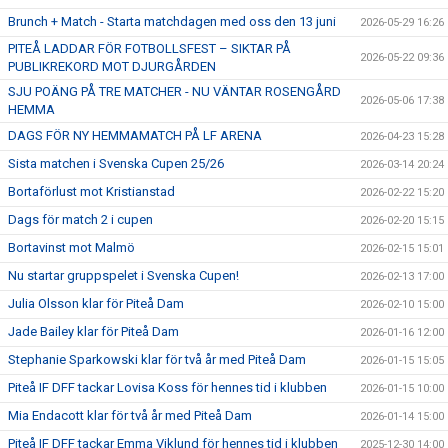
Brunch + Match - Starta matchdagen med oss den 13 juni
2026-05-29 16:26
PITEÅ LADDAR FÖR FOTBOLLSFEST – SIKTAR PÅ
2026-05-22 09:36
PUBLIKREKORD MOT DJURGÅRDEN
SJU POÄNG PÅ TRE MATCHER - NU VÄNTAR ROSENGÅRD
2026-05-06 17:38
HEMMA
DAGS FÖR NY HEMMAMATCH PÅ LF ARENA
2026-04-23 15:28
Sista matchen i Svenska Cupen 25/26
2026-03-14 20:24
Bortaförlust mot Kristianstad
2026-02-22 15:20
Dags för match 2 i cupen
2026-02-20 15:15
Bortavinst mot Malmö
2026-02-15 15:01
Nu startar gruppspelet i Svenska Cupen!
2026-02-13 17:00
Julia Olsson klar för Piteå Dam
2026-02-10 15:00
Jade Bailey klar för Piteå Dam
2026-01-16 12:00
Stephanie Sparkowski klar för två år med Piteå Dam
2026-01-15 15:05
Piteå IF DFF tackar Lovisa Koss för hennes tid i klubben
2026-01-15 10:00
Mia Endacott klar för två år med Piteå Dam
2026-01-14 15:00
Piteå IF DFF tackar Emma Viklund för hennes tid i klubben
2025-12-30 14:00