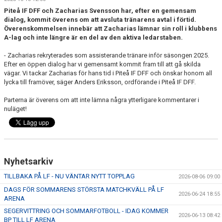
MATCHER
Piteå IF DFF och Zacharias Svensson har, efter en gemensam
dialog, kommit överens om att avsluta tränarens avtal i förtid.
MATCHER & SERIETABELL
Överenskommelsen innebär att Zacharias lämnar sin roll i klubbens
A-lag och inte längre är en del av den aktiva ledarstaben.
- Zacharias rekryterades som assisterande tränare inför säsongen 2025.
Efter en öppen dialog har vi gemensamt kommit fram till att gå skilda
vägar. Vi tackar Zacharias för hans tid i Piteå IF DFF och önskar honom all
lycka till framöver, säger Anders Eriksson, ordförande i Piteå IF DFF.
Parterna är överens om att inte lämna några ytterligare kommentarer i
nuläget!
Nyhetsarkiv
TILLBAKA PÅ LF - NU VÄNTAR NYTT TOPPLAG
2026-08-06 09:00
DAGS FÖR SOMMARENS STÖRSTA MATCHKVÄLL PÅ LF
2026-06-24 18:55
ARENA
SEGERVITTRING OCH SOMMARFOTBOLL - IDAG KOMMER
2026-06-13 08:42
BP TILL LF ARENA