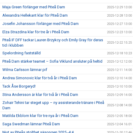
Maja Green förlänger med Piteå Dam
2025-12-29 13:00
Alexandra Hellekant klar för Piteå Dam
2025-12-28 13:00
Josefin Johansson förlänger med Piteå Dam
2025-12-27 13:00
Elza Strazdina klar för tre år i Piteå Dam
2025-12-23 13:00
Piteå IF DFF tackar Lauren Brzykcy och Emily Gray för deras
2025-12-22 15:25
tid i klubben
Spelordning fastställd
2025-12-18 10:23
Piteå Dam stärker teamet – Sofia Viklund ansluter på heltid
2025-12-12 12:00
Wilma Carlsson lämnar pif
2025-12-11 14:00
Andrea Simonovic klar för två år i Piteå Dam
2025-12-10 14:00
Tack Åse Borgeryd!
2025-12-10 10:00
Stina Andersson är klar för två år i Piteå Dam
2025-12-09 14:00
Zohair Tehini tar steget upp – ny assisterande tränare i Piteå
2025-12-08 14:00
Dam
Matilda Ekblom klar för tre nya år i Piteå Dam
2025-12-05 18:00
Saga Swedman lämnar Piteå Dam
2025-12-04 16:01
Njut av Piteås stolthet säsongen 2025 -4:4
2025-11-20 12:46