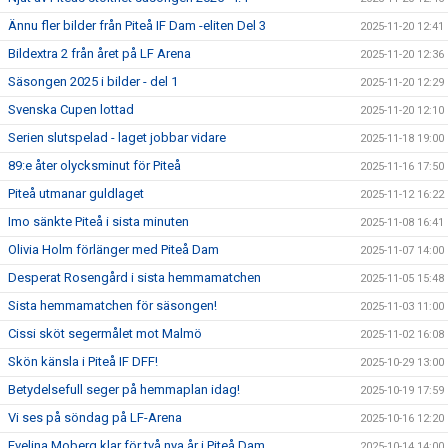
Ännu fler bilder från Piteå IF Dam -eliten Del 3
2025-11-20 12:41
Bildextra 2 från året på LF Arena
2025-11-20 12:36
Säsongen 2025 i bilder - del 1
2025-11-20 12:29
Svenska Cupen lottad
2025-11-20 12:10
Serien slutspelad - laget jobbar vidare
2025-11-18 19:00
89:e åter olycksminut för Piteå
2025-11-16 17:50
Piteå utmanar guldlaget
2025-11-12 16:22
Imo sänkte Piteå i sista minuten
2025-11-08 16:41
Olivia Holm förlänger med Piteå Dam
2025-11-07 14:00
Desperat Rosengård i sista hemmamatchen
2025-11-05 15:48
Sista hemmamatchen för säsongen!
2025-11-03 11:00
Cissi sköt segermålet mot Malmö
2025-11-02 16:08
Skön känsla i Piteå IF DFF!
2025-10-29 13:00
Betydelsefull seger på hemmaplan idag!
2025-10-19 17:59
Vi ses på söndag på LF-Arena
2025-10-16 12:20
Evelina Moberg klar för två nya år i Piteå Dam
2025-10-14 14:00