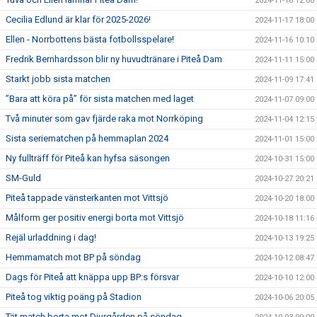
2024-11-18 12:00
Cecilia Edlund är klar för 2025-2026!
2024-11-17 18:00
Ellen - Norrbottens bästa fotbollsspelare!
2024-11-16 10:10
Fredrik Bernhardsson blir ny huvudtränare i Piteå Dam
2024-11-11 15:00
Starkt jobb sista matchen
2024-11-09 17:41
”Bara att köra på” för sista matchen med laget
2024-11-07 09:00
Två minuter som gav fjärde raka mot Norrköping
2024-11-04 12:15
Sista seriematchen på hemmaplan 2024
2024-11-01 15:00
Ny fullträff för Piteå kan hyfsa säsongen
2024-10-31 15:00
SM-Guld
2024-10-27 20:21
Piteå tappade vänsterkanten mot Vittsjö
2024-10-20 18:00
Målform ger positiv energi borta mot Vittsjö
2024-10-18 11:16
Rejäl urladdning i dag!
2024-10-13 19:25
Hemmamatch mot BP på söndag
2024-10-12 08:47
Dags för Piteå att knäppa upp BP:s försvar
2024-10-10 12:00
Piteå tog viktig poäng på Stadion
2024-10-06 20:05
Tät match borta mot Djurgården på söndag