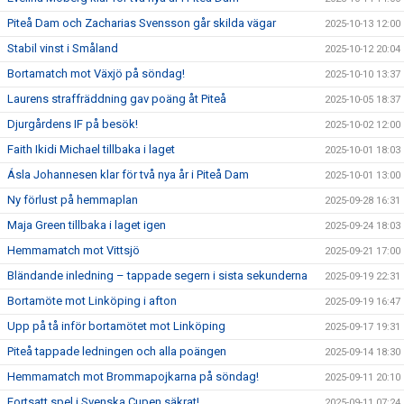
Piteå Dam och Zacharias Svensson går skilda vägar
2025-10-13 12:00
Stabil vinst i Småland
2025-10-12 20:04
Bortamatch mot Växjö på söndag!
2025-10-10 13:37
Laurens straffräddning gav poäng åt Piteå
2025-10-05 18:37
Djurgårdens IF på besök!
2025-10-02 12:00
Faith Ikidi Michael tillbaka i laget
2025-10-01 18:03
Ásla Johannesen klar för två nya år i Piteå Dam
2025-10-01 13:00
Ny förlust på hemmaplan
2025-09-28 16:31
Maja Green tillbaka i laget igen
2025-09-24 18:03
Hemmamatch mot Vittsjö
2025-09-21 17:00
Bländande inledning – tappade segern i sista sekunderna
2025-09-19 22:31
Bortamöte mot Linköping i afton
2025-09-19 16:47
Upp på tå inför bortamötet mot Linköping
2025-09-17 19:31
Piteå tappade ledningen och alla poängen
2025-09-14 18:30
Hemmamatch mot Brommapojkarna på söndag!
2025-09-11 20:10
Fortsatt spel i Svenska Cupen säkrat!
2025-09-11 07:24