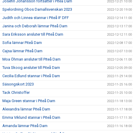
Josefin Johansson fortsätter i Piteå Dam
2022-12-21 10:00
Spelordning Obos Damallsvenskan 2023
2022-12-20 19:00
Judith och Linnea stannar i Piteå IF DFF
2022-12-14 11:00
Janina och Deborah lämnar Piteå Dam
2022-12-13 17:00
Sara Eriksson ansluter till Piteå Dam
2022-12-12 11:00
Sofia lämnar Piteå Dam
2022-12-08 17:00
Cajsa lämnar Piteå Dam
2022-12-07 13:00
Moa Öhman ansluter till Piteå Dam
2022-12-06 11:00
Tuva Skoog ansluter till Piteå Dam
2022-12-05 09:00
Cecilia Edlund stannar i Piteå Dam
2022-11-29 14:00
Säsongskort 2023
2022-11-25 16:00
Tack Christoffer
2022-11-25 10:00
Maja Green stannar i Piteå Dam
2022-11-18 13:00
Alexandra lämnar Piteå Dam
2022-11-17 18:00
Emma Viklund stannar i Piteå Dam
2022-11-17 11:30
Amanda lämnar Piteå Dam
2022-11-16 18:00