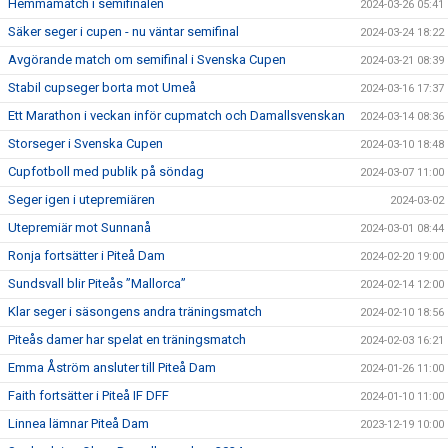
Hemmamatch i semifinalen
2024-03-26 05:41
Säker seger i cupen - nu väntar semifinal
2024-03-24 18:22
Avgörande match om semifinal i Svenska Cupen
2024-03-21 08:39
Stabil cupseger borta mot Umeå
2024-03-16 17:37
Ett Marathon i veckan inför cupmatch och Damallsvenskan
2024-03-14 08:36
Storseger i Svenska Cupen
2024-03-10 18:48
Cupfotboll med publik på söndag
2024-03-07 11:00
Seger igen i utepremiären
2024-03-02
Utepremiär mot Sunnanå
2024-03-01 08:44
Ronja fortsätter i Piteå Dam
2024-02-20 19:00
Sundsvall blir Piteås ”Mallorca”
2024-02-14 12:00
Klar seger i säsongens andra träningsmatch
2024-02-10 18:56
Piteås damer har spelat en träningsmatch
2024-02-03 16:21
Emma Åström ansluter till Piteå Dam
2024-01-26 11:00
Faith fortsätter i Piteå IF DFF
2024-01-10 11:00
Linnea lämnar Piteå Dam
2023-12-19 10:00