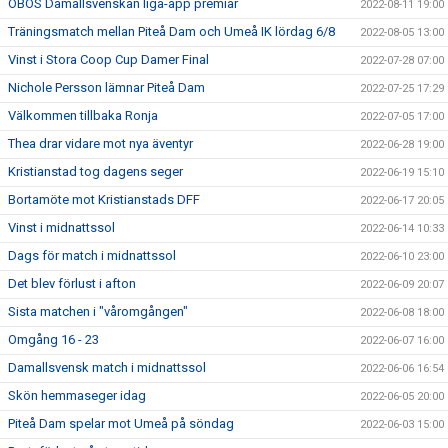
OBOS Damallsvenskan liga-app premiär
2022-08-11 19:00
Träningsmatch mellan Piteå Dam och Umeå IK lördag 6/8
2022-08-05 13:00
Vinst i Stora Coop Cup Damer Final
2022-07-28 07:00
Nichole Persson lämnar Piteå Dam
2022-07-25 17:29
Välkommen tillbaka Ronja
2022-07-05 17:00
Thea drar vidare mot nya äventyr
2022-06-28 19:00
Kristianstad tog dagens seger
2022-06-19 15:10
Bortamöte mot Kristianstads DFF
2022-06-17 20:05
Vinst i midnattssol
2022-06-14 10:33
Dags för match i midnattssol
2022-06-10 23:00
Det blev förlust i afton
2022-06-09 20:07
Sista matchen i "våromgången"
2022-06-08 18:00
Omgång 16 - 23
2022-06-07 16:00
Damallsvensk match i midnattssol
2022-06-06 16:54
Skön hemmaseger idag
2022-06-05 20:00
Piteå Dam spelar mot Umeå på söndag
2022-06-03 15:00