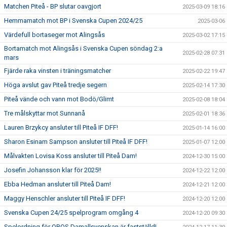
Matchen Piteå - BP slutar oavgjort
2025-03-09 18:16
Hemmamatch mot BP i Svenska Cupen 2024/25
2025-03-06
Värdefull bortaseger mot Alingsås
2025-03-02 17:15
Bortamatch mot Alingsås i Svenska Cupen söndag 2:a
2025-02-28 07:31
mars
Fjärde raka vinsten i träningsmatcher
2025-02-22 19:47
Höga avslut gav Piteå tredje segern
2025-02-14 17:30
Piteå vände och vann mot Bodö/Glimt
2025-02-08 18:04
Tre målskyttar mot Sunnanå
2025-02-01 18:36
Lauren Brzykcy ansluter till Piteå IF DFF!
2025-01-14 16:00
Sharon Esinam Sampson ansluter till Piteå IF DFF!
2025-01-07 12:00
Målvakten Lovisa Koss ansluter till Piteå Dam!
2024-12-30 15:00
Josefin Johansson klar för 2025!!
2024-12-22 12:00
Ebba Hedman ansluter till Piteå Dam!
2024-12-21 12:00
Maggy Henschler ansluter till Piteå IF DFF!
2024-12-20 12:00
Svenska Cupen 24/25 spelprogram omgång 4
2024-12-20 09:30
Spelordning för OBOS Damallsvenskan är fastställd!