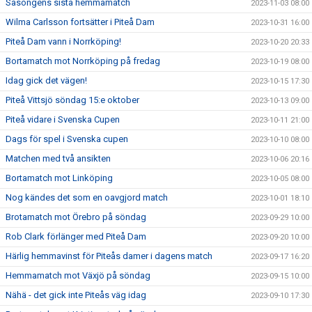
Säsongens sista hemmamatch
2023-11-03 08:00
Wilma Carlsson fortsätter i Piteå Dam
2023-10-31 16:00
Piteå Dam vann i Norrköping!
2023-10-20 20:33
Bortamatch mot Norrköping på fredag
2023-10-19 08:00
Idag gick det vägen!
2023-10-15 17:30
Piteå Vittsjö söndag 15:e oktober
2023-10-13 09:00
Piteå vidare i Svenska Cupen
2023-10-11 21:00
Dags för spel i Svenska cupen
2023-10-10 08:00
Matchen med två ansikten
2023-10-06 20:16
Bortamatch mot Linköping
2023-10-05 08:00
Nog kändes det som en oavgjord match
2023-10-01 18:10
Brotamatch mot Örebro på söndag
2023-09-29 10:00
Rob Clark förlänger med Piteå Dam
2023-09-20 10:00
Härlig hemmavinst för Piteås damer i dagens match
2023-09-17 16:20
Hemmamatch mot Växjö på söndag
2023-09-15 10:00
Nähä - det gick inte Piteås väg idag
2023-09-10 17:30