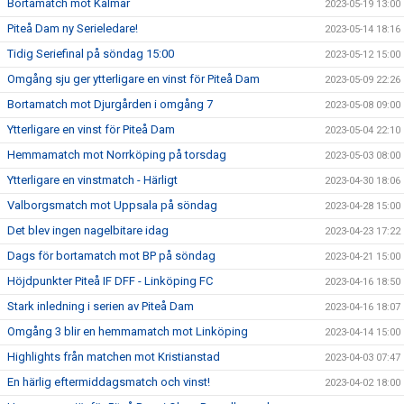
Bortamatch mot Kalmar
2023-05-19 13:00
Piteå Dam ny Serieledare!
2023-05-14 18:16
Tidig Seriefinal på söndag 15:00
2023-05-12 15:00
Omgång sju ger ytterligare en vinst för Piteå Dam
2023-05-09 22:26
Bortamatch mot Djurgården i omgång 7
2023-05-08 09:00
Ytterligare en vinst för Piteå Dam
2023-05-04 22:10
Hemmamatch mot Norrköping på torsdag
2023-05-03 08:00
Ytterligare en vinstmatch - Härligt
2023-04-30 18:06
Valborgsmatch mot Uppsala på söndag
2023-04-28 15:00
Det blev ingen nagelbitare idag
2023-04-23 17:22
Dags för bortamatch mot BP på söndag
2023-04-21 15:00
Höjdpunkter Piteå IF DFF - Linköping FC
2023-04-16 18:50
Stark inledning i serien av Piteå Dam
2023-04-16 18:07
Omgång 3 blir en hemmamatch mot Linköping
2023-04-14 15:00
Highlights från matchen mot Kristianstad
2023-04-03 07:47
En härlig eftermiddagsmatch och vinst!
2023-04-02 18:00