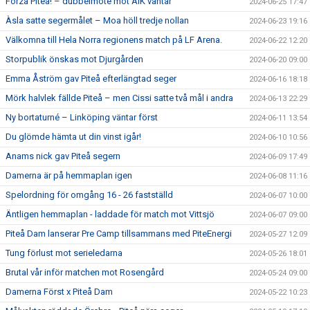
Forza Piteå! – dubbelmöte mot AIK väntar
2024-06-25 17:47
Àsla satte segermålet – Moa höll tredje nollan
2024-06-23 19:16
Välkomna till Hela Norra regionens match på LF Arena.
2024-06-22 12:20
Storpublik önskas mot Djurgården
2024-06-20 09:00
Emma Åström gav Piteå efterlängtad seger
2024-06-16 18:18
Mörk halvlek fällde Piteå – men Cissi satte två mål i andra
2024-06-13 22:29
Ny bortaturné – Linköping väntar först
2024-06-11 13:54
Du glömde hämta ut din vinst igår!
2024-06-10 10:56
Anams nick gav Piteå segern
2024-06-09 17:49
Damerna är på hemmaplan igen
2024-06-08 11:16
Spelordning för omgång 16 - 26 fastställd
2024-06-07 10:00
Äntligen hemmaplan - laddade för match mot Vittsjö
2024-06-07 09:00
Piteå Dam lanserar Pre Camp tillsammans med PiteEnergi
2024-05-27 12:09
Tung förlust mot serieledarna
2024-05-26 18:01
Brutal vår inför matchen mot Rosengård
2024-05-24 09:00
Damerna Först x Piteå Dam
2024-05-22 10:23