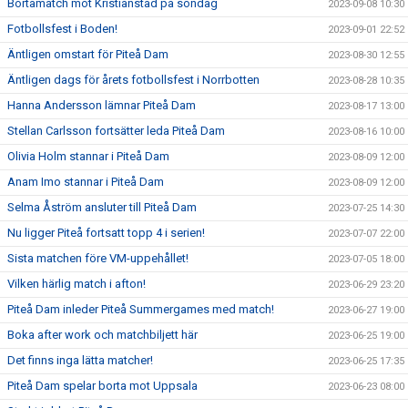
Bortamatch mot Kristianstad på söndag
2023-09-08 10:30
Fotbollsfest i Boden!
2023-09-01 22:52
Äntligen omstart för Piteå Dam
2023-08-30 12:55
Äntligen dags för årets fotbollsfest i Norrbotten
2023-08-28 10:35
Hanna Andersson lämnar Piteå Dam
2023-08-17 13:00
Stellan Carlsson fortsätter leda Piteå Dam
2023-08-16 10:00
Olivia Holm stannar i Piteå Dam
2023-08-09 12:00
Anam Imo stannar i Piteå Dam
2023-08-09 12:00
Selma Åström ansluter till Piteå Dam
2023-07-25 14:30
Nu ligger Piteå fortsatt topp 4 i serien!
2023-07-07 22:00
Sista matchen före VM-uppehållet!
2023-07-05 18:00
Vilken härlig match i afton!
2023-06-29 23:20
Piteå Dam inleder Piteå Summergames med match!
2023-06-27 19:00
Boka after work och matchbiljett här
2023-06-25 19:00
Det finns inga lätta matcher!
2023-06-25 17:35
Piteå Dam spelar borta mot Uppsala
2023-06-23 08:00