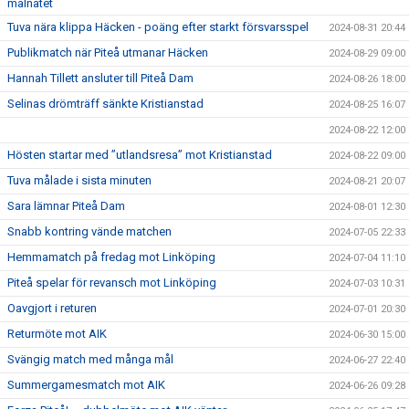
målnätet
Tuva nära klippa Häcken - poäng efter starkt försvarsspel
2024-08-31 20:44
Publikmatch när Piteå utmanar Häcken
2024-08-29 09:00
Hannah Tillett ansluter till Piteå Dam
2024-08-26 18:00
Selinas drömträff sänkte Kristianstad
2024-08-25 16:07
2024-08-22 12:00
Hösten startar med ”utlandsresa” mot Kristianstad
2024-08-22 09:00
Tuva målade i sista minuten
2024-08-21 20:07
Sara lämnar Piteå Dam
2024-08-01 12:30
Snabb kontring vände matchen
2024-07-05 22:33
Hemmamatch på fredag mot Linköping
2024-07-04 11:10
Piteå spelar för revansch mot Linköping
2024-07-03 10:31
Oavgjort i returen
2024-07-01 20:30
Returmöte mot AIK
2024-06-30 15:00
Svängig match med många mål
2024-06-27 22:40
Summergamesmatch mot AIK
2024-06-26 09:28