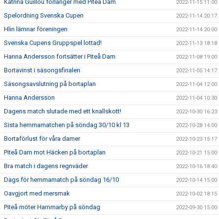
Katrina Guillou förlänger med Piteå Dam
2022-11-15 11:00
Spelordning Svenska Cupen
2022-11-14 20:17
Hlin lämnar föreningen
2022-11-14 20:00
Svenska Cupens Gruppspel lottad!
2022-11-13 18:18
Hanna Andersson fortsätter i Piteå Dam
2022-11-08 19:00
Bortavinst i säsongsfinalen
2022-11-05 14:17
Säsongsavslutning på bortaplan
2022-11-04 12:00
Hanna Andersson
2022-11-04 10:30
Dagens match slutade med ett knallskott!
2022-10-30 16:23
Sista hemmamatchen på söndag 30/10 kl 13
2022-10-28 14:00
Bortaförlust för våra damer
2022-10-23 15:17
Piteå Dam mot Häcken på bortaplan
2022-10-21 15:00
Bra match i dagens regnväder
2022-10-16 18:40
Dags för hemmamatch på söndag 16/10
2022-10-14 15:00
Oavgjort med mersmak
2022-10-02 18:15
Piteå möter Hammarby på söndag
2022-09-30 15:00