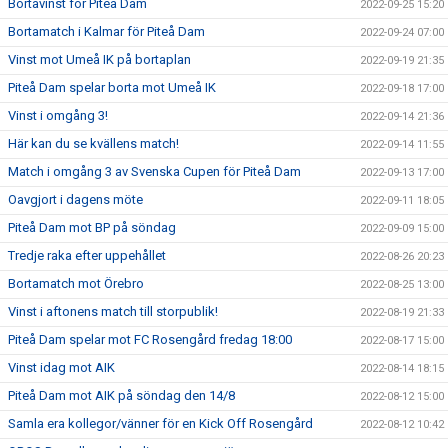
Bortavinst för Piteå Dam
2022-09-25 15:20
Bortamatch i Kalmar för Piteå Dam
2022-09-24 07:00
Vinst mot Umeå IK på bortaplan
2022-09-19 21:35
Piteå Dam spelar borta mot Umeå IK
2022-09-18 17:00
Vinst i omgång 3!
2022-09-14 21:36
Här kan du se kvällens match!
2022-09-14 11:55
Match i omgång 3 av Svenska Cupen för Piteå Dam
2022-09-13 17:00
Oavgjort i dagens möte
2022-09-11 18:05
Piteå Dam mot BP på söndag
2022-09-09 15:00
Tredje raka efter uppehållet
2022-08-26 20:23
Bortamatch mot Örebro
2022-08-25 13:00
Vinst i aftonens match till storpublik!
2022-08-19 21:33
Piteå Dam spelar mot FC Rosengård fredag 18:00
2022-08-17 15:00
Vinst idag mot AIK
2022-08-14 18:15
Piteå Dam mot AIK på söndag den 14/8
2022-08-12 15:00
Samla era kollegor/vänner för en Kick Off Rosengård
2022-08-12 10:42