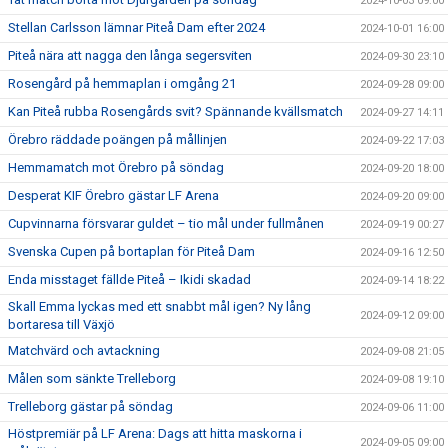
2024-10-03 09:00
Stellan Carlsson lämnar Piteå Dam efter 2024
2024-10-01 16:00
Piteå nära att nagga den långa segersviten
2024-09-30 23:10
Rosengård på hemmaplan i omgång 21
2024-09-28 09:00
Kan Piteå rubba Rosengårds svit? Spännande kvällsmatch
2024-09-27 14:11
Örebro räddade poängen på mållinjen
2024-09-22 17:03
Hemmamatch mot Örebro på söndag
2024-09-20 18:00
Desperat KIF Örebro gästar LF Arena
2024-09-20 09:00
Cupvinnarna försvarar guldet – tio mål under fullmånen
2024-09-19 00:27
Svenska Cupen på bortaplan för Piteå Dam
2024-09-16 12:50
Enda misstaget fällde Piteå – Ikidi skadad
2024-09-14 18:22
Skall Emma lyckas med ett snabbt mål igen? Ny lång
2024-09-12 09:00
bortaresa till Växjö
Matchvärd och avtackning
2024-09-08 21:05
Målen som sänkte Trelleborg
2024-09-08 19:10
Trelleborg gästar på söndag
2024-09-06 11:00
Höstpremiär på LF Arena: Dags att hitta maskorna i
2024-09-05 09:00