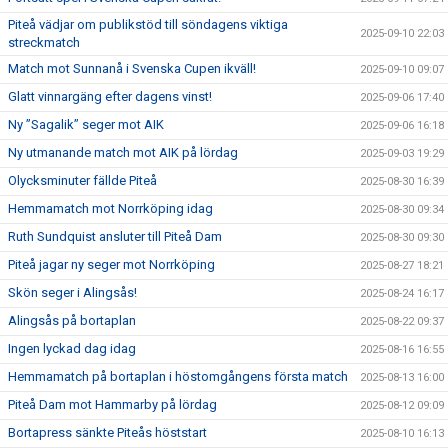
Piteå vädjar om publikstöd till söndagens viktiga
2025-09-10 22:03
streckmatch
Match mot Sunnanå i Svenska Cupen ikväll!
2025-09-10 09:07
Glatt vinnargäng efter dagens vinst!
2025-09-06 17:40
Ny ”Sagalik” seger mot AIK
2025-09-06 16:18
Ny utmanande match mot AIK på lördag
2025-09-03 19:29
Olycksminuter fällde Piteå
2025-08-30 16:39
Hemmamatch mot Norrköping idag
2025-08-30 09:34
Ruth Sundquist ansluter till Piteå Dam
2025-08-30 09:30
Piteå jagar ny seger mot Norrköping
2025-08-27 18:21
Skön seger i Alingsås!
2025-08-24 16:17
Alingsås på bortaplan
2025-08-22 09:37
Ingen lyckad dag idag
2025-08-16 16:55
Hemmamatch på bortaplan i höstomgångens första match
2025-08-13 16:00
Piteå Dam mot Hammarby på lördag
2025-08-12 09:09
Bortapress sänkte Piteås höststart
2025-08-10 16:13