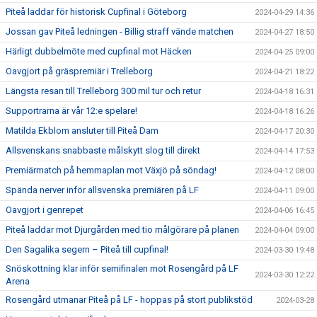
Piteå laddar för historisk Cupfinal i Göteborg
2024-04-29 14:36
Jossan gav Piteå ledningen - Billig straff vände matchen
2024-04-27 18:50
Härligt dubbelmöte med cupfinal mot Häcken
2024-04-25 09:00
Oavgjort på gräspremiär i Trelleborg
2024-04-21 18:22
Längsta resan till Trelleborg 300 mil tur och retur
2024-04-18 16:31
Supportrarna är vår 12:e spelare!
2024-04-18 16:26
Matilda Ekblom ansluter till Piteå Dam
2024-04-17 20:30
Allsvenskans snabbaste målskytt slog till direkt
2024-04-14 17:53
Premiärmatch på hemmaplan mot Växjö på söndag!
2024-04-12 08:00
Spända nerver inför allsvenska premiären på LF
2024-04-11 09:00
Oavgjort i genrepet
2024-04-06 16:45
Piteå laddar mot Djurgården med tio målgörare på planen
2024-04-04 09:00
Den Sagalika segern – Piteå till cupfinal!
2024-03-30 19:48
Snöskottning klar inför semifinalen mot Rosengård på LF
2024-03-30 12:22
Arena
Rosengård utmanar Piteå på LF - hoppas på stort publikstöd
2024-03-28