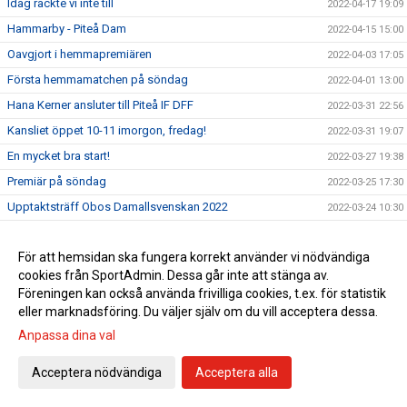
Idag räckte vi inte till
2022-04-17 19:09
Hammarby - Piteå Dam
2022-04-15 15:00
Oavgjort i hemmapremiären
2022-04-03 17:05
Första hemmamatchen på söndag
2022-04-01 13:00
Hana Kerner ansluter till Piteå IF DFF
2022-03-31 22:56
Kansliet öppet 10-11 imorgon, fredag!
2022-03-31 19:07
En mycket bra start!
2022-03-27 19:38
Premiär på söndag
2022-03-25 17:30
Upptaktsträff Obos Damallsvenskan 2022
2022-03-24 10:30
Se alla matcher från Obos Damallsvenskan 2022
2022-03-23 11:30
För att hemsidan ska fungera korrekt använder vi nödvändiga
Upptaktsträff Obos Damallsvenskan
2022-03-23 08:00
cookies från SportAdmin. Dessa går inte att stänga av.
Träningsmatch mot Umeå på lördag
2022-03-18 12:45
Föreningen kan också använda frivilliga cookies, t.ex. för statistik
Svenska Cupen avslutas med vinst
2022-03-13 16:21
eller marknadsföring. Du väljer själv om du vill acceptera dessa.
Match 3 i Svenska Cupens gruppspel på LF
Anpassa dina val
2022-03-11 13:00
Match 2 i Svenska Cupens Gruppspel
2022-03-04 16:15
Acceptera nödvändiga
Acceptera alla
Nu startar Svenska Cupen
2022-02-25 16:00