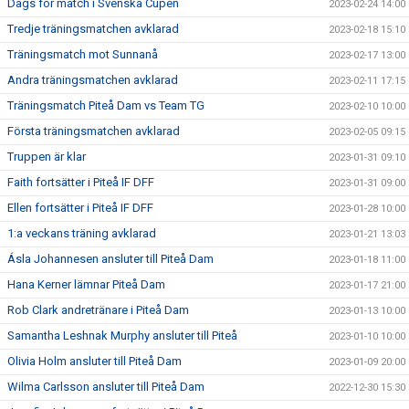
Dags för match i Svenska Cupen
2023-02-24 14:00
Tredje träningsmatchen avklarad
2023-02-18 15:10
Träningsmatch mot Sunnanå
2023-02-17 13:00
Andra träningsmatchen avklarad
2023-02-11 17:15
Träningsmatch Piteå Dam vs Team TG
2023-02-10 10:00
Första träningsmatchen avklarad
2023-02-05 09:15
Truppen är klar
2023-01-31 09:10
Faith fortsätter i Piteå IF DFF
2023-01-31 09:00
Ellen fortsätter i Piteå IF DFF
2023-01-28 10:00
1:a veckans träning avklarad
2023-01-21 13:03
Ásla Johannesen ansluter till Piteå Dam
2023-01-18 11:00
Hana Kerner lämnar Piteå Dam
2023-01-17 21:00
Rob Clark andretränare i Piteå Dam
2023-01-13 10:00
Samantha Leshnak Murphy ansluter till Piteå
2023-01-10 10:00
Olivia Holm ansluter till Piteå Dam
2023-01-09 20:00
Wilma Carlsson ansluter till Piteå Dam
2022-12-30 15:30