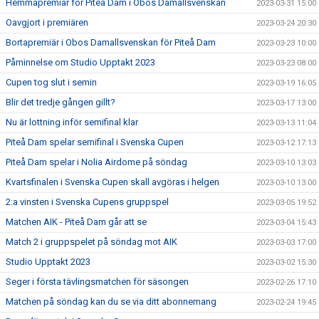
Hemmapremiär för Piteå Dam i Obos Damallsvenskan
2023-03-31 15:00
Oavgjort i premiären
2023-03-24 20:30
Bortapremiär i Obos Damallsvenskan för Piteå Dam
2023-03-23 10:00
Påminnelse om Studio Upptakt 2023
2023-03-23 08:00
Cupen tog slut i semin
2023-03-19 16:05
Blir det tredje gången gillt?
2023-03-17 13:00
Nu är lottning inför semifinal klar
2023-03-13 11:04
Piteå Dam spelar semifinal i Svenska Cupen
2023-03-12 17:13
Piteå Dam spelar i Nolia Airdome på söndag
2023-03-10 13:03
Kvartsfinalen i Svenska Cupen skall avgöras i helgen
2023-03-10 13:00
2:a vinsten i Svenska Cupens gruppspel
2023-03-05 19:52
Matchen AIK - Piteå Dam går att se
2023-03-04 15:43
Match 2 i gruppspelet på söndag mot AIK
2023-03-03 17:00
Studio Upptakt 2023
2023-03-02 15:30
Seger i första tävlingsmatchen för säsongen
2023-02-26 17:10
Matchen på söndag kan du se via ditt abonnemang
2023-02-24 19:45