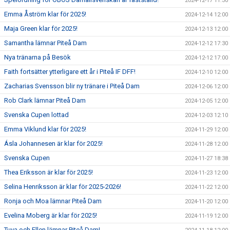
2024-12-17 11:30
Emma Åström klar för 2025!
2024-12-14 12:00
Maja Green klar för 2025!
2024-12-13 12:00
Samantha lämnar Piteå Dam
2024-12-12 17:30
Nya tränarna på Besök
2024-12-12 17:00
Faith fortsätter ytterligare ett år i Piteå IF DFF!
2024-12-10 12:00
Zacharias Svensson blir ny tränare i Piteå Dam
2024-12-06 12:00
Rob Clark lämnar Piteå Dam
2024-12-05 12:00
Svenska Cupen lottad
2024-12-03 12:10
Emma Viklund klar för 2025!
2024-11-29 12:00
Ásla Johannesen är klar för 2025!
2024-11-28 12:00
Svenska Cupen
2024-11-27 18:38
Thea Eriksson är klar för 2025!
2024-11-23 12:00
Selina Henriksson är klar för 2025-2026!
2024-11-22 12:00
Ronja och Moa lämnar Piteå Dam
2024-11-20 12:00
Evelina Moberg är klar för 2025!
2024-11-19 12:00
Tuva och Ellen lämnar Piteå Dam!