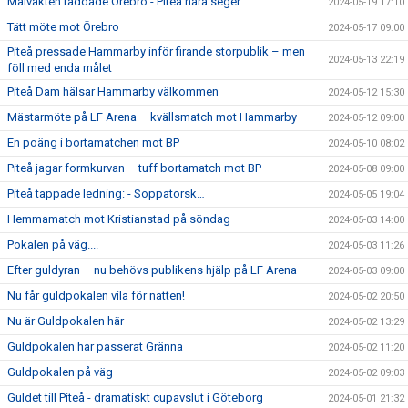
Målvakten räddade Örebro - Piteå nära seger
2024-05-19 17:10
Tätt möte mot Örebro
2024-05-17 09:00
Piteå pressade Hammarby inför firande storpublik – men
2024-05-13 22:19
föll med enda målet
Piteå Dam hälsar Hammarby välkommen
2024-05-12 15:30
Mästarmöte på LF Arena – kvällsmatch mot Hammarby
2024-05-12 09:00
En poäng i bortamatchen mot BP
2024-05-10 08:02
Piteå jagar formkurvan – tuff bortamatch mot BP
2024-05-08 09:00
Piteå tappade ledning: - Soppatorsk…
2024-05-05 19:04
Hemmamatch mot Kristianstad på söndag
2024-05-03 14:00
Pokalen på väg....
2024-05-03 11:26
Efter guldyran – nu behövs publikens hjälp på LF Arena
2024-05-03 09:00
Nu får guldpokalen vila för natten!
2024-05-02 20:50
Nu är Guldpokalen här
2024-05-02 13:29
Guldpokalen har passerat Gränna
2024-05-02 11:20
Guldpokalen på väg
2024-05-02 09:03
Guldet till Piteå - dramatiskt cupavslut i Göteborg
2024-05-01 21:32