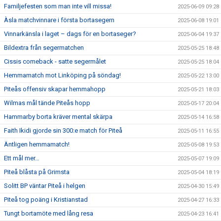
Familjefesten som man inte vill missa!
2025-06-09 09:28
Àsla matchvinnare i första bortasegern
2025-06-08 19:01
Vinnarkänsla i laget – dags för en bortaseger?
2025-06-04 19:37
Bildextra från segermatchen
2025-05-25 18:48
Cissis comeback - satte segermålet
2025-05-25 18:04
Hemmamatch mot Linköping på söndag!
2025-05-22 13:00
Piteås offensiv skapar hemmahopp
2025-05-21 18:03
Wilmas mål tände Piteås hopp
2025-05-17 20:04
Hammarby borta kräver mental skärpa
2025-05-14 16:58
Faith Ikidi gjorde sin 300:e match för Piteå
2025-05-11 16:55
Äntligen hemmamatch!
2025-05-08 19:53
Ett mål mer…
2025-05-07 19:09
Piteå blåsta på Grimsta
2025-05-04 18:19
Solitt BP väntar Piteå i helgen
2025-04-30 15:49
Piteå tog poäng i Kristianstad
2025-04-27 16:33
Tungt bortamöte med lång resa
2025-04-23 16:41