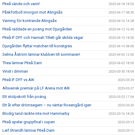
Piteå vände och vann!
2025-04-18 18:55
Påskfotboll imorgon mot Alingsås
2025-04-17 08:30
Varning för kontrande Alingsås
2025-04-16 14:28
Piteå räddade en poäng mot Djurgården
2025-04-12 16:40
Piteå IF DFF och Hannah Tillett går skilda vägar
2025-04-10 18:00
Djurgården flyttar matchen till konstgräs
2025-04-10 08:00
Selma Åström lämnar klubben till sommaren!
2025-04-05 12:00
Thea lämnar Piteå Dam
2025-04-02 18:00
Vinst i dimman
2025-03-30 18:04
Piteå IF DFF vs AIK
2025-03-29
Allsvensk premiär på LF Arena mot AIK
2025-03-27
Ett stolpskott från poäng
2025-03-23 17:04
Ett år efter drömsegern – nu väntar Rosengård igen
2025-03-20
Blodig tand räckte inte mot Hammarby
2025-03-16 18:20
Piteå spelar gruppfinal i cupen
2025-03-13
Leif Strandh lämnar Piteå Dam
2025-03-11