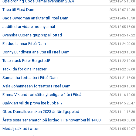
Spelordning Obos Damallsvenskan 2024
2023-12-15 15:00
Thea till Piteå Dam
2023-12-07 10:30
Saga Swedman ansluter till Piteå Dam
2023-12-06 10:30
Judith drar vidare mot nya mål
2023-12-05 18:00
Svenska Cupens gruppspel lottad
2023-11-25 17:22
En duo lämnar Piteå Dam
2023-11-24 09:00
Conny Lundkvist ansluter till Piteå Dam
2023-11-23 15:00
Tusen tack Peter Bergstedt!
2023-11-22 12:00
Tack Ida för dina insatser!
2023-11-22 09:00
Samantha fortsätter i Piteå Dam
2023-11-21 15:00
Ásla Johannesen fortsätter i Piteå Dam
2023-11-20 15:00
Emma Viklund fortsätter ytterligare 1 år i Piteå
2023-11-16 12:00
Självklart vill du prova lite bubbel!?
2023-11-15 20:47
Obos Damallsvenskan 2023 är färdigspelad
2023-11-11 16:30
Årets sista seriematch på lördag 11:e november kl 14:00
2023-11-09 08:00
Medalj säkrad i afton
2023-11-05 19:07