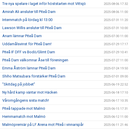
Tre nya spelare i laget inför höststarten mot Vittsjö
2025-08-06 17:32
Amirah Ali ansluter till Piteå Dam
2025-08-06 11:00
Internmatch på lördag kl 13:00
2025-07-31 11:20
Lawson Willis ansluter till Piteå Dam
2025-07-31 10:00
Anam lämnar Piteå Dam
2025-07-30 11:00
Uddamålsvinst för Piteå Dam!
2025-07-29 17:17
Piteå IF DFF vs Bodö/Glimt Dam
2025-07-29 10:41
Piteå Dam välkomnar Åse till föreningen
2025-07-27 11:00
Emma Åström lämnar Piteå Dam
2025-07-24 19:50
Shiho Matsubara förstärker Piteå Dam
2025-07-01 09:00
”Skitdag på jobbet”
2025-06-19 22:52
Ny hård kamp väntar mot Häcken
2025-06-18 17:10
Våromgångens sista match!
2025-06-17 10:35
Piteå tappade mot Malmö
2025-06-15 17:31
Hemmamatch mot Malmö
2025-06-12 11:00
Malmöpremiär på LF Arena mot Piteå i vinnarspår
2025-06-11 21:46