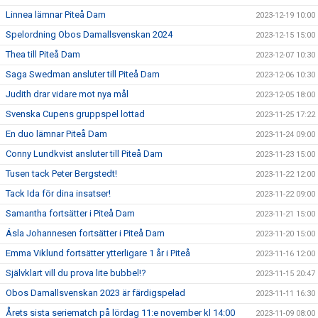
Linnea lämnar Piteå Dam
2023-12-19 10:00
Spelordning Obos Damallsvenskan 2024
2023-12-15 15:00
Thea till Piteå Dam
2023-12-07 10:30
Saga Swedman ansluter till Piteå Dam
2023-12-06 10:30
Judith drar vidare mot nya mål
2023-12-05 18:00
Svenska Cupens gruppspel lottad
2023-11-25 17:22
En duo lämnar Piteå Dam
2023-11-24 09:00
Conny Lundkvist ansluter till Piteå Dam
2023-11-23 15:00
Tusen tack Peter Bergstedt!
2023-11-22 12:00
Tack Ida för dina insatser!
2023-11-22 09:00
Samantha fortsätter i Piteå Dam
2023-11-21 15:00
Ásla Johannesen fortsätter i Piteå Dam
2023-11-20 15:00
Emma Viklund fortsätter ytterligare 1 år i Piteå
2023-11-16 12:00
Självklart vill du prova lite bubbel!?
2023-11-15 20:47
Obos Damallsvenskan 2023 är färdigspelad
2023-11-11 16:30
Årets sista seriematch på lördag 11:e november kl 14:00
2023-11-09 08:00