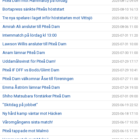
Piteå Dam mot Hammarby på lördag
2025-08-12 09:09
Bortapress sänkte Piteås höststart
2025-08-10 16:13
Tre nya spelare i laget inför höststarten mot Vittsjö
2025-08-06 17:32
Amirah Ali ansluter till Piteå Dam
2025-08-06 11:00
Internmatch på lördag kl 13:00
2025-07-31 11:20
Lawson Willis ansluter till Piteå Dam
2025-07-31 10:00
Anam lämnar Piteå Dam
2025-07-30 11:00
Uddamålsvinst för Piteå Dam!
2025-07-29 17:17
Piteå IF DFF vs Bodö/Glimt Dam
2025-07-29 10:41
Piteå Dam välkomnar Åse till föreningen
2025-07-27 11:00
Emma Åström lämnar Piteå Dam
2025-07-24 19:50
Shiho Matsubara förstärker Piteå Dam
2025-07-01 09:00
”Skitdag på jobbet”
2025-06-19 22:52
Ny hård kamp väntar mot Häcken
2025-06-18 17:10
Våromgångens sista match!
2025-06-17 10:35
Piteå tappade mot Malmö
2025-06-15 17:31