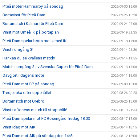
Piteå möter Hammarby på söndag
2022-09-30 15:00
Bortavinst för Piteå Dam
2022-09-25 15:20
Bortamatch i Kalmar för Piteå Dam
2022-09-24 07:00
Vinst mot Umeå IK på bortaplan
2022-09-19 21:35
Piteå Dam spelar borta mot Umeå IK
2022-09-18 17:00
Vinst i omgång 3!
2022-09-14 21:36
Här kan du se kvällens match!
2022-09-14 11:55
Match i omgång 3 av Svenska Cupen för Piteå Dam
2022-09-13 17:00
Oavgjort i dagens möte
2022-09-11 18:05
Piteå Dam mot BP på söndag
2022-09-09 15:00
Tredje raka efter uppehållet
2022-08-26 20:23
Bortamatch mot Örebro
2022-08-25 13:00
Vinst i aftonens match till storpublik!
2022-08-19 21:33
Piteå Dam spelar mot FC Rosengård fredag 18:00
2022-08-17 15:00
Vinst idag mot AIK
2022-08-14 18:15
Piteå Dam mot AIK på söndag den 14/8
2022-08-12 15:00