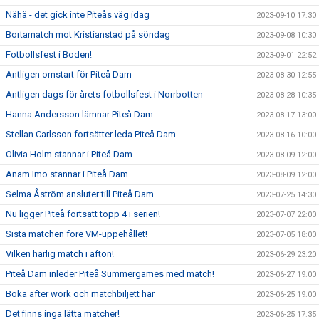
Nähä - det gick inte Piteås väg idag
2023-09-10 17:30
Bortamatch mot Kristianstad på söndag
2023-09-08 10:30
Fotbollsfest i Boden!
2023-09-01 22:52
Äntligen omstart för Piteå Dam
2023-08-30 12:55
Äntligen dags för årets fotbollsfest i Norrbotten
2023-08-28 10:35
Hanna Andersson lämnar Piteå Dam
2023-08-17 13:00
Stellan Carlsson fortsätter leda Piteå Dam
2023-08-16 10:00
Olivia Holm stannar i Piteå Dam
2023-08-09 12:00
Anam Imo stannar i Piteå Dam
2023-08-09 12:00
Selma Åström ansluter till Piteå Dam
2023-07-25 14:30
Nu ligger Piteå fortsatt topp 4 i serien!
2023-07-07 22:00
Sista matchen före VM-uppehållet!
2023-07-05 18:00
Vilken härlig match i afton!
2023-06-29 23:20
Piteå Dam inleder Piteå Summergames med match!
2023-06-27 19:00
Boka after work och matchbiljett här
2023-06-25 19:00
Det finns inga lätta matcher!
2023-06-25 17:35