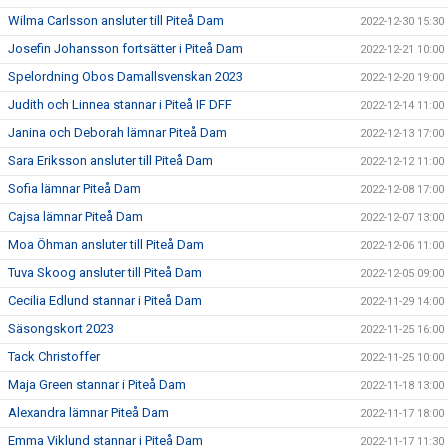
Wilma Carlsson ansluter till Piteå Dam
2022-12-30 15:30
Josefin Johansson fortsätter i Piteå Dam
2022-12-21 10:00
Spelordning Obos Damallsvenskan 2023
2022-12-20 19:00
Judith och Linnea stannar i Piteå IF DFF
2022-12-14 11:00
Janina och Deborah lämnar Piteå Dam
2022-12-13 17:00
Sara Eriksson ansluter till Piteå Dam
2022-12-12 11:00
Sofia lämnar Piteå Dam
2022-12-08 17:00
Cajsa lämnar Piteå Dam
2022-12-07 13:00
Moa Öhman ansluter till Piteå Dam
2022-12-06 11:00
Tuva Skoog ansluter till Piteå Dam
2022-12-05 09:00
Cecilia Edlund stannar i Piteå Dam
2022-11-29 14:00
Säsongskort 2023
2022-11-25 16:00
Tack Christoffer
2022-11-25 10:00
Maja Green stannar i Piteå Dam
2022-11-18 13:00
Alexandra lämnar Piteå Dam
2022-11-17 18:00
Emma Viklund stannar i Piteå Dam
2022-11-17 11:30