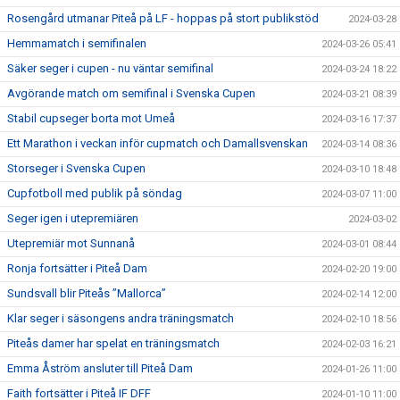
Rosengård utmanar Piteå på LF - hoppas på stort publikstöd
2024-03-28
Hemmamatch i semifinalen
2024-03-26 05:41
Säker seger i cupen - nu väntar semifinal
2024-03-24 18:22
Avgörande match om semifinal i Svenska Cupen
2024-03-21 08:39
Stabil cupseger borta mot Umeå
2024-03-16 17:37
Ett Marathon i veckan inför cupmatch och Damallsvenskan
2024-03-14 08:36
Storseger i Svenska Cupen
2024-03-10 18:48
Cupfotboll med publik på söndag
2024-03-07 11:00
Seger igen i utepremiären
2024-03-02
Utepremiär mot Sunnanå
2024-03-01 08:44
Ronja fortsätter i Piteå Dam
2024-02-20 19:00
Sundsvall blir Piteås ”Mallorca”
2024-02-14 12:00
Klar seger i säsongens andra träningsmatch
2024-02-10 18:56
Piteås damer har spelat en träningsmatch
2024-02-03 16:21
Emma Åström ansluter till Piteå Dam
2024-01-26 11:00
Faith fortsätter i Piteå IF DFF
2024-01-10 11:00