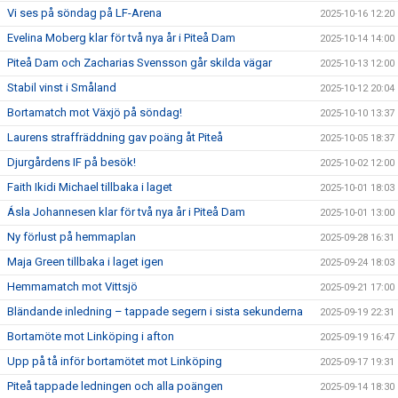
Vi ses på söndag på LF-Arena
2025-10-16 12:20
Evelina Moberg klar för två nya år i Piteå Dam
2025-10-14 14:00
Piteå Dam och Zacharias Svensson går skilda vägar
2025-10-13 12:00
Stabil vinst i Småland
2025-10-12 20:04
Bortamatch mot Växjö på söndag!
2025-10-10 13:37
Laurens straffräddning gav poäng åt Piteå
2025-10-05 18:37
Djurgårdens IF på besök!
2025-10-02 12:00
Faith Ikidi Michael tillbaka i laget
2025-10-01 18:03
Ásla Johannesen klar för två nya år i Piteå Dam
2025-10-01 13:00
Ny förlust på hemmaplan
2025-09-28 16:31
Maja Green tillbaka i laget igen
2025-09-24 18:03
Hemmamatch mot Vittsjö
2025-09-21 17:00
Bländande inledning – tappade segern i sista sekunderna
2025-09-19 22:31
Bortamöte mot Linköping i afton
2025-09-19 16:47
Upp på tå inför bortamötet mot Linköping
2025-09-17 19:31
Piteå tappade ledningen och alla poängen
2025-09-14 18:30