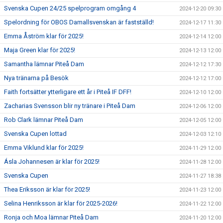
Svenska Cupen 24/25 spelprogram omgång 4
2024-12-20 09:30
Spelordning för OBOS Damallsvenskan är fastställd!
2024-12-17 11:30
Emma Åström klar för 2025!
2024-12-14 12:00
Maja Green klar för 2025!
2024-12-13 12:00
Samantha lämnar Piteå Dam
2024-12-12 17:30
Nya tränarna på Besök
2024-12-12 17:00
Faith fortsätter ytterligare ett år i Piteå IF DFF!
2024-12-10 12:00
Zacharias Svensson blir ny tränare i Piteå Dam
2024-12-06 12:00
Rob Clark lämnar Piteå Dam
2024-12-05 12:00
Svenska Cupen lottad
2024-12-03 12:10
Emma Viklund klar för 2025!
2024-11-29 12:00
Ásla Johannesen är klar för 2025!
2024-11-28 12:00
Svenska Cupen
2024-11-27 18:38
Thea Eriksson är klar för 2025!
2024-11-23 12:00
Selina Henriksson är klar för 2025-2026!
2024-11-22 12:00
Ronja och Moa lämnar Piteå Dam
2024-11-20 12:00