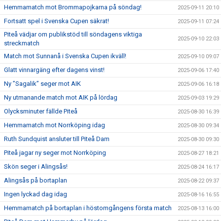
Hemmamatch mot Brommapojkarna på söndag!
2025-09-11 20:10
Fortsatt spel i Svenska Cupen säkrat!
2025-09-11 07:24
Piteå vädjar om publikstöd till söndagens viktiga
2025-09-10 22:03
streckmatch
Match mot Sunnanå i Svenska Cupen ikväll!
2025-09-10 09:07
Glatt vinnargäng efter dagens vinst!
2025-09-06 17:40
Ny ”Sagalik” seger mot AIK
2025-09-06 16:18
Ny utmanande match mot AIK på lördag
2025-09-03 19:29
Olycksminuter fällde Piteå
2025-08-30 16:39
Hemmamatch mot Norrköping idag
2025-08-30 09:34
Ruth Sundquist ansluter till Piteå Dam
2025-08-30 09:30
Piteå jagar ny seger mot Norrköping
2025-08-27 18:21
Skön seger i Alingsås!
2025-08-24 16:17
Alingsås på bortaplan
2025-08-22 09:37
Ingen lyckad dag idag
2025-08-16 16:55
Hemmamatch på bortaplan i höstomgångens första match
2025-08-13 16:00