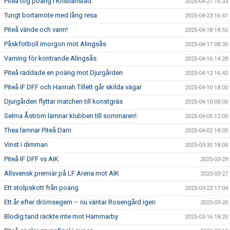
Piteå tog poäng i Kristianstad
2025-04-27 16:33
Tungt bortamöte med lång resa
2025-04-23 16:41
Piteå vände och vann!
2025-04-18 18:55
Påskfotboll imorgon mot Alingsås
2025-04-17 08:30
Varning för kontrande Alingsås
2025-04-16 14:28
Piteå räddade en poäng mot Djurgården
2025-04-12 16:40
Piteå IF DFF och Hannah Tillett går skilda vägar
2025-04-10 18:00
Djurgården flyttar matchen till konstgräs
2025-04-10 08:00
Selma Åström lämnar klubben till sommaren!
2025-04-05 12:00
Thea lämnar Piteå Dam
2025-04-02 18:00
Vinst i dimman
2025-03-30 18:04
Piteå IF DFF vs AIK
2025-03-29
Allsvensk premiär på LF Arena mot AIK
2025-03-27
Ett stolpskott från poäng
2025-03-23 17:04
Ett år efter drömsegern – nu väntar Rosengård igen
2025-03-20
Blodig tand räckte inte mot Hammarby
2025-03-16 18:20