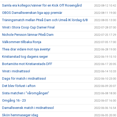
Samla era kollegor/vänner för en Kick Off Rosengård
2022-08-12 10:42
OBOS Damallsvenskan liga-app premiär
2022-08-11 19:00
Träningsmatch mellan Piteå Dam och Umeå IK lördag 6/8
2022-08-05 13:00
Vinst i Stora Coop Cup Damer Final
2022-07-28 07:00
Nichole Persson lämnar Piteå Dam
2022-07-25 17:29
Välkommen tillbaka Ronja
2022-07-05 17:00
Thea drar vidare mot nya äventyr
2022-06-28 19:00
Kristianstad tog dagens seger
2022-06-19 15:10
Bortamöte mot Kristianstads DFF
2022-06-17 20:05
Vinst i midnattssol
2022-06-14 10:33
Dags för match i midnattssol
2022-06-10 23:00
Det blev förlust i afton
2022-06-09 20:07
Sista matchen i "våromgången"
2022-06-08 18:00
Omgång 16 - 23
2022-06-07 16:00
Damallsvensk match i midnattssol
2022-06-06 16:54
Skön hemmaseger idag
2022-06-05 20:00