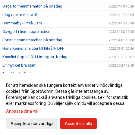
Dags för hemmamatch på onsdag
2022-04-19 15:20
Idag räckte vi inte till
2022-04-17 19:09
Hammarby - Piteå Dam
2022-04-15 15:00
Oavgjort i hemmapremiären
2022-04-03 17:05
Första hemmamatchen på söndag
2022-04-01 13:00
Hana Kerner ansluter till Piteå IF DFF
2022-03-31 22:56
Kansliet öppet 10-11 imorgon, fredag!
2022-03-31 19:07
En mycket bra start!
2022-03-27 19:38
Premiär på söndag
2022-03-25 17:30
Upptaktsträff Obos Damallsvenskan 2022
2022-03-24 10:30
För att hemsidan ska fungera korrekt använder vi nödvändiga
Se alla matcher från Obos Damallsvenskan 2022
cookies från SportAdmin. Dessa går inte att stänga av.
2022-03-23 11:30
Föreningen kan också använda frivilliga cookies, t.ex. för statistik
Upptaktsträff Obos Damallsvenskan
2022-03-23 08:00
eller marknadsföring. Du väljer själv om du vill acceptera dessa.
Träningsmatch mot Umeå på lördag
2022-03-18 12:45
Anpassa dina val
Svenska Cupen avslutas med vinst
2022-03-13 16:21
Acceptera nödvändiga
Acceptera alla
Match 3 i Svenska Cupens gruppspel på LF
2022-03-11 13:00
Match 2 i Svenska Cupens Gruppspel
2022-03-04 16:15