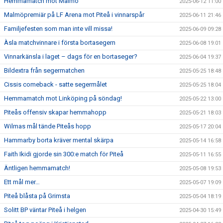
Hemmamatch mot Malmö
2025-06-12 11:00
Malmöpremiär på LF Arena mot Piteå i vinnarspår
2025-06-11 21:46
Familjefesten som man inte vill missa!
2025-06-09 09:28
Àsla matchvinnare i första bortasegern
2025-06-08 19:01
Vinnarkänsla i laget – dags för en bortaseger?
2025-06-04 19:37
Bildextra från segermatchen
2025-05-25 18:48
Cissis comeback - satte segermålet
2025-05-25 18:04
Hemmamatch mot Linköping på söndag!
2025-05-22 13:00
Piteås offensiv skapar hemmahopp
2025-05-21 18:03
Wilmas mål tände Piteås hopp
2025-05-17 20:04
Hammarby borta kräver mental skärpa
2025-05-14 16:58
Faith Ikidi gjorde sin 300:e match för Piteå
2025-05-11 16:55
Äntligen hemmamatch!
2025-05-08 19:53
Ett mål mer…
2025-05-07 19:09
Piteå blåsta på Grimsta
2025-05-04 18:19
Solitt BP väntar Piteå i helgen
2025-04-30 15:49