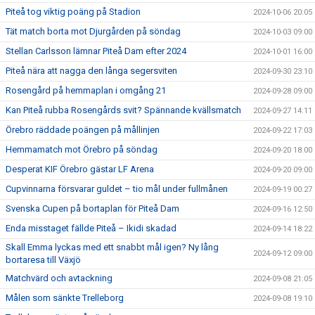
Piteå tog viktig poäng på Stadion
2024-10-06 20:05
Tät match borta mot Djurgården på söndag
2024-10-03 09:00
Stellan Carlsson lämnar Piteå Dam efter 2024
2024-10-01 16:00
Piteå nära att nagga den långa segersviten
2024-09-30 23:10
Rosengård på hemmaplan i omgång 21
2024-09-28 09:00
Kan Piteå rubba Rosengårds svit? Spännande kvällsmatch
2024-09-27 14:11
Örebro räddade poängen på mållinjen
2024-09-22 17:03
Hemmamatch mot Örebro på söndag
2024-09-20 18:00
Desperat KIF Örebro gästar LF Arena
2024-09-20 09:00
Cupvinnarna försvarar guldet – tio mål under fullmånen
2024-09-19 00:27
Svenska Cupen på bortaplan för Piteå Dam
2024-09-16 12:50
Enda misstaget fällde Piteå – Ikidi skadad
2024-09-14 18:22
Skall Emma lyckas med ett snabbt mål igen? Ny lång
2024-09-12 09:00
bortaresa till Växjö
Matchvärd och avtackning
2024-09-08 21:05
Målen som sänkte Trelleborg
2024-09-08 19:10