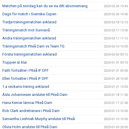
Matchen på söndag kan du se via ditt abonnemang
2023-02-24 19:45
Dags för match i Svenska Cupen
2023-02-24 14:00
Tredje träningsmatchen avklarad
2023-02-18 15:10
Träningsmatch mot Sunnanå
2023-02-17 13:00
Andra träningsmatchen avklarad
2023-02-11 17:15
Träningsmatch Piteå Dam vs Team TG
2023-02-10 10:00
Första träningsmatchen avklarad
2023-02-05 09:15
Truppen är klar
2023-01-31 09:10
Faith fortsätter i Piteå IF DFF
2023-01-31 09:00
Ellen fortsätter i Piteå IF DFF
2023-01-28 10:00
1:a veckans träning avklarad
2023-01-21 13:03
Ásla Johannesen ansluter till Piteå Dam
2023-01-18 11:00
Hana Kerner lämnar Piteå Dam
2023-01-17 21:00
Rob Clark andretränare i Piteå Dam
2023-01-13 10:00
Samantha Leshnak Murphy ansluter till Piteå
2023-01-10 10:00
Olivia Holm ansluter till Piteå Dam
2023-01-09 20:00