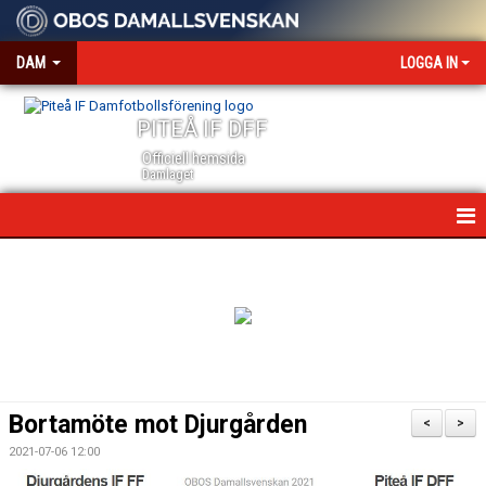
DAM
LOGGA IN
PITEÅ IF DFF
Officiell hemsida
Damlaget
HEM
NYHETER
VÅRA PARTNERS
MEDIA OCH ACKREDITERING
Bortamöte mot Djurgården
<
>
KALENDER
2021-07-06 12:00