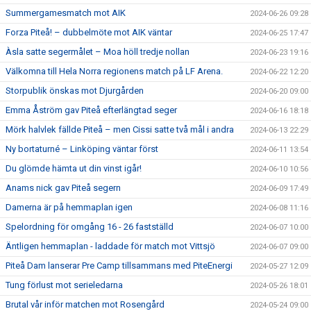
Summergamesmatch mot AIK
2024-06-26 09:28
Forza Piteå! – dubbelmöte mot AIK väntar
2024-06-25 17:47
Àsla satte segermålet – Moa höll tredje nollan
2024-06-23 19:16
Välkomna till Hela Norra regionens match på LF Arena.
2024-06-22 12:20
Storpublik önskas mot Djurgården
2024-06-20 09:00
Emma Åström gav Piteå efterlängtad seger
2024-06-16 18:18
Mörk halvlek fällde Piteå – men Cissi satte två mål i andra
2024-06-13 22:29
Ny bortaturné – Linköping väntar först
2024-06-11 13:54
Du glömde hämta ut din vinst igår!
2024-06-10 10:56
Anams nick gav Piteå segern
2024-06-09 17:49
Damerna är på hemmaplan igen
2024-06-08 11:16
Spelordning för omgång 16 - 26 fastställd
2024-06-07 10:00
Äntligen hemmaplan - laddade för match mot Vittsjö
2024-06-07 09:00
Piteå Dam lanserar Pre Camp tillsammans med PiteEnergi
2024-05-27 12:09
Tung förlust mot serieledarna
2024-05-26 18:01
Brutal vår inför matchen mot Rosengård
2024-05-24 09:00