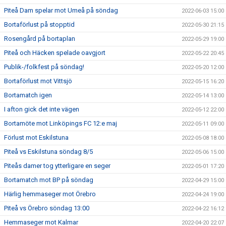
Piteå Dam spelar mot Umeå på söndag
2022-06-03 15:00
Bortaförlust på stopptid
2022-05-30 21:15
Rosengård på bortaplan
2022-05-29 19:00
Piteå och Häcken spelade oavgjort
2022-05-22 20:45
Publik-/folkfest på söndag!
2022-05-20 12:00
Bortaförlust mot Vittsjö
2022-05-15 16:20
Bortamatch igen
2022-05-14 13:00
I afton gick det inte vägen
2022-05-12 22:00
Bortamöte mot Linköpings FC 12:e maj
2022-05-11 09:00
Förlust mot Eskilstuna
2022-05-08 18:00
Piteå vs Eskilstuna söndag 8/5
2022-05-06 15:00
Piteås damer tog ytterligare en seger
2022-05-01 17:20
Bortamatch mot BP på söndag
2022-04-29 15:00
Härlig hemmaseger mot Örebro
2022-04-24 19:00
Piteå vs Örebro söndag 13:00
2022-04-22 16:12
Hemmaseger mot Kalmar
2022-04-20 22:07