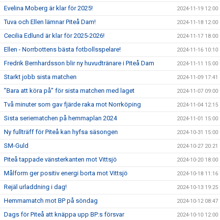
Evelina Moberg är klar för 2025!
2024-11-19 12:00
Tuva och Ellen lämnar Piteå Dam!
2024-11-18 12:00
Cecilia Edlund är klar för 2025-2026!
2024-11-17 18:00
Ellen - Norrbottens bästa fotbollsspelare!
2024-11-16 10:10
Fredrik Bernhardsson blir ny huvudtränare i Piteå Dam
2024-11-11 15:00
Starkt jobb sista matchen
2024-11-09 17:41
”Bara att köra på” för sista matchen med laget
2024-11-07 09:00
Två minuter som gav fjärde raka mot Norrköping
2024-11-04 12:15
Sista seriematchen på hemmaplan 2024
2024-11-01 15:00
Ny fullträff för Piteå kan hyfsa säsongen
2024-10-31 15:00
SM-Guld
2024-10-27 20:21
Piteå tappade vänsterkanten mot Vittsjö
2024-10-20 18:00
Målform ger positiv energi borta mot Vittsjö
2024-10-18 11:16
Rejäl urladdning i dag!
2024-10-13 19:25
Hemmamatch mot BP på söndag
2024-10-12 08:47
Dags för Piteå att knäppa upp BP:s försvar
2024-10-10 12:00