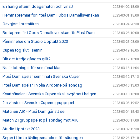
En härlig eftermiddagsmatch och vinst!
2023-04-02 18:00
Hemmapremiär för Piteå Dam i Obos Damallsvenskan
2023-03-31 15:00
Oavgjort i premiären
2023-03-24 20:30
Bortapremiär i Obos Damallsvenskan för Piteå Dam
2023-03-23 10:00
Påminnelse om Studio Upptakt 2023
2023-03-23 08:00
Cupen tog slut i semin
2023-03-19 16:05
Blir det tredje gången gillt?
2023-03-17 13:00
Nu är lottning inför semifinal klar
2023-03-13 11:04
Piteå Dam spelar semifinal i Svenska Cupen
2023-03-12 17:13
Piteå Dam spelar i Nolia Airdome på söndag
2023-03-10 13:03
Kvartsfinalen i Svenska Cupen skall avgöras i helgen
2023-03-10 13:00
2:a vinsten i Svenska Cupens gruppspel
2023-03-05 19:52
Matchen AIK - Piteå Dam går att se
2023-03-04 15:43
Match 2 i gruppspelet på söndag mot AIK
2023-03-03 17:00
Studio Upptakt 2023
2023-03-02 15:30
Seger i första tävlingsmatchen för säsongen
2023-02-26 17:10