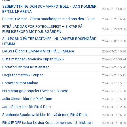
SEGERVITTRING OCH SOMMARFOTBOLL - IDAG KOMMER
2026-06-13 08:42
BP TILL LF ARENA
Brunch + Match - Starta matchdagen med oss den 13 juni
2026-05-29 16:26
PITEÅ LADDAR FÖR FOTBOLLSFEST – SIKTAR PÅ
2026-05-22 09:36
PUBLIKREKORD MOT DJURGÅRDEN
SJU POÄNG PÅ TRE MATCHER - NU VÄNTAR ROSENGÅRD
2026-05-06 17:38
HEMMA
DAGS FÖR NY HEMMAMATCH PÅ LF ARENA
2026-04-23 15:28
Sista matchen i Svenska Cupen 25/26
2026-03-14 20:24
Bortaförlust mot Kristianstad
2026-02-22 15:20
Dags för match 2 i cupen
2026-02-20 15:15
Bortavinst mot Malmö
2026-02-15 15:01
Nu startar gruppspelet i Svenska Cupen!
2026-02-13 17:00
Julia Olsson klar för Piteå Dam
2026-02-10 15:00
Jade Bailey klar för Piteå Dam
2026-01-16 12:00
Stephanie Sparkowski klar för två år med Piteå Dam
2026-01-15 15:05
Piteå IF DFF tackar Lovisa Koss för hennes tid i klubben
2026-01-15 10:00