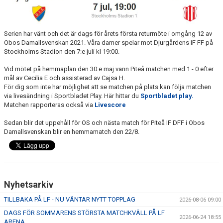
MATCHER
MATCHER & SERIETABELL
Serien har vänt och det är dags för årets första returmöte i omgång 12 av
Obos Damallsvenskan 2021. Våra damer spelar mot Djurgårdens IF FF på
Stockholms Stadion den 7:e juli kl 19:00.
Vid mötet på hemmaplan den 30:e maj vann Piteå matchen med 1 - 0 efter
mål av Cecilia E och assisterad av Cajsa H.
För dig som inte har möjlighet att se matchen på plats kan följa matchen
via livesändning i Sportbladet Play. Här hittar du
Sportbladet play.
Matchen rapporteras också via
Livescore
Sedan blir det uppehåll för OS och nästa match för Piteå IF DFF i Obos
Damallsvenskan blir en hemmamatch den 22/8.
Nyhetsarkiv
TILLBAKA PÅ LF - NU VÄNTAR NYTT TOPPLAG
2026-08-06 09:00
DAGS FÖR SOMMARENS STÖRSTA MATCHKVÄLL PÅ LF
2026-06-24 18:55
ARENA