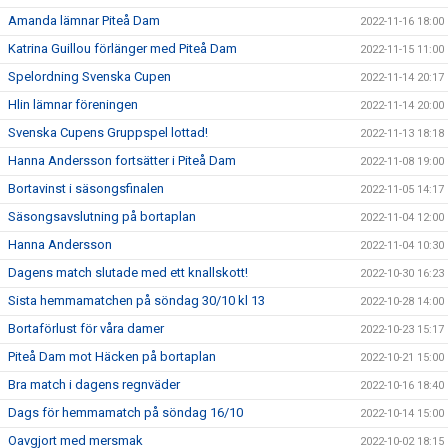
Amanda lämnar Piteå Dam
2022-11-16 18:00
Katrina Guillou förlänger med Piteå Dam
2022-11-15 11:00
Spelordning Svenska Cupen
2022-11-14 20:17
Hlin lämnar föreningen
2022-11-14 20:00
Svenska Cupens Gruppspel lottad!
2022-11-13 18:18
Hanna Andersson fortsätter i Piteå Dam
2022-11-08 19:00
Bortavinst i säsongsfinalen
2022-11-05 14:17
Säsongsavslutning på bortaplan
2022-11-04 12:00
Hanna Andersson
2022-11-04 10:30
Dagens match slutade med ett knallskott!
2022-10-30 16:23
Sista hemmamatchen på söndag 30/10 kl 13
2022-10-28 14:00
Bortaförlust för våra damer
2022-10-23 15:17
Piteå Dam mot Häcken på bortaplan
2022-10-21 15:00
Bra match i dagens regnväder
2022-10-16 18:40
Dags för hemmamatch på söndag 16/10
2022-10-14 15:00
Oavgjort med mersmak
2022-10-02 18:15