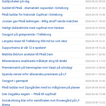
Guldpokalen på väg
2024-05-02 09:03
Guldet till Piteå - dramatiskt cupavslut i Göteborg
2024-05-01 21:32
Piteå laddar för historisk Cupfinal i Göteborg
2024-04-29 14:36
Jossan gav Piteå ledningen - Billig straff vände matchen
2024-04-27 18:50
Härligt dubbelmöte med cupfinal mot Häcken
2024-04-25 09:00
Oavgjort på gräspremiär i Trelleborg
2024-04-21 18:22
Längsta resan till Trelleborg 300 mil tur och retur
2024-04-18 16:31
Supportrarna är vår 12:e spelare!
2024-04-18 16:26
Matilda Ekblom ansluter till Piteå Dam
2024-04-17 20:30
Allsvenskans snabbaste målskytt slog till direkt
2024-04-14 17:53
Premiärmatch på hemmaplan mot Växjö på söndag!
2024-04-12 08:00
Spända nerver inför allsvenska premiären på LF
2024-04-11 09:00
Oavgjort i genrepet
2024-04-06 16:45
Piteå laddar mot Djurgården med tio målgörare på planen
2024-04-04 09:00
Den Sagalika segern – Piteå till cupfinal!
2024-03-30 19:48
Snöskottning klar inför semifinalen mot Rosengård på LF
2024-03-30 12:22
Arena