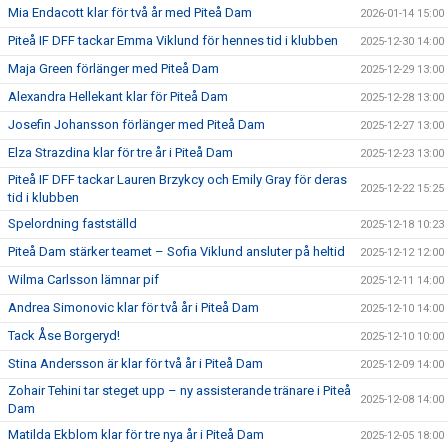
Mia Endacott klar för två år med Piteå Dam
2026-01-14 15:00
Piteå IF DFF tackar Emma Viklund för hennes tid i klubben
2025-12-30 14:00
Maja Green förlänger med Piteå Dam
2025-12-29 13:00
Alexandra Hellekant klar för Piteå Dam
2025-12-28 13:00
Josefin Johansson förlänger med Piteå Dam
2025-12-27 13:00
Elza Strazdina klar för tre år i Piteå Dam
2025-12-23 13:00
Piteå IF DFF tackar Lauren Brzykcy och Emily Gray för deras
2025-12-22 15:25
tid i klubben
Spelordning fastställd
2025-12-18 10:23
Piteå Dam stärker teamet – Sofia Viklund ansluter på heltid
2025-12-12 12:00
Wilma Carlsson lämnar pif
2025-12-11 14:00
Andrea Simonovic klar för två år i Piteå Dam
2025-12-10 14:00
Tack Åse Borgeryd!
2025-12-10 10:00
Stina Andersson är klar för två år i Piteå Dam
2025-12-09 14:00
Zohair Tehini tar steget upp – ny assisterande tränare i Piteå
2025-12-08 14:00
Dam
Matilda Ekblom klar för tre nya år i Piteå Dam
2025-12-05 18:00