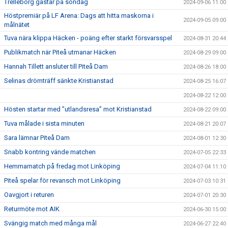
Trelleborg gästar på söndag
2024-09-06 11:00
Höstpremiär på LF Arena: Dags att hitta maskorna i
2024-09-05 09:00
målnätet
Tuva nära klippa Häcken - poäng efter starkt försvarsspel
2024-08-31 20:44
Publikmatch när Piteå utmanar Häcken
2024-08-29 09:00
Hannah Tillett ansluter till Piteå Dam
2024-08-26 18:00
Selinas drömträff sänkte Kristianstad
2024-08-25 16:07
2024-08-22 12:00
Hösten startar med ”utlandsresa” mot Kristianstad
2024-08-22 09:00
Tuva målade i sista minuten
2024-08-21 20:07
Sara lämnar Piteå Dam
2024-08-01 12:30
Snabb kontring vände matchen
2024-07-05 22:33
Hemmamatch på fredag mot Linköping
2024-07-04 11:10
Piteå spelar för revansch mot Linköping
2024-07-03 10:31
Oavgjort i returen
2024-07-01 20:30
Returmöte mot AIK
2024-06-30 15:00
Svängig match med många mål
2024-06-27 22:40