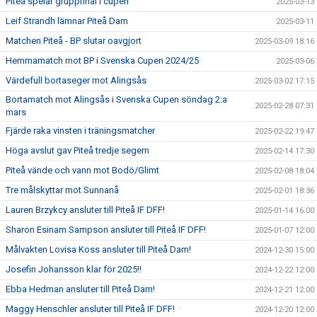
Piteå spelar gruppfinal i cupen
2025-03-13
Leif Strandh lämnar Piteå Dam
2025-03-11
Matchen Piteå - BP slutar oavgjort
2025-03-09 18:16
Hemmamatch mot BP i Svenska Cupen 2024/25
2025-03-06
Värdefull bortaseger mot Alingsås
2025-03-02 17:15
Bortamatch mot Alingsås i Svenska Cupen söndag 2:a
2025-02-28 07:31
mars
Fjärde raka vinsten i träningsmatcher
2025-02-22 19:47
Höga avslut gav Piteå tredje segern
2025-02-14 17:30
Piteå vände och vann mot Bodö/Glimt
2025-02-08 18:04
Tre målskyttar mot Sunnanå
2025-02-01 18:36
Lauren Brzykcy ansluter till Piteå IF DFF!
2025-01-14 16:00
Sharon Esinam Sampson ansluter till Piteå IF DFF!
2025-01-07 12:00
Målvakten Lovisa Koss ansluter till Piteå Dam!
2024-12-30 15:00
Josefin Johansson klar för 2025!!
2024-12-22 12:00
Ebba Hedman ansluter till Piteå Dam!
2024-12-21 12:00
Maggy Henschler ansluter till Piteå IF DFF!
2024-12-20 12:00