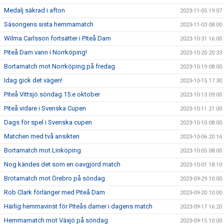
Medalj säkrad i afton
2023-11-05 19:07
Säsongens sista hemmamatch
2023-11-03 08:00
Wilma Carlsson fortsätter i Piteå Dam
2023-10-31 16:00
Piteå Dam vann i Norrköping!
2023-10-20 20:33
Bortamatch mot Norrköping på fredag
2023-10-19 08:00
Idag gick det vägen!
2023-10-15 17:30
Piteå Vittsjö söndag 15:e oktober
2023-10-13 09:00
Piteå vidare i Svenska Cupen
2023-10-11 21:00
Dags för spel i Svenska cupen
2023-10-10 08:00
Matchen med två ansikten
2023-10-06 20:16
Bortamatch mot Linköping
2023-10-05 08:00
Nog kändes det som en oavgjord match
2023-10-01 18:10
Brotamatch mot Örebro på söndag
2023-09-29 10:00
Rob Clark förlänger med Piteå Dam
2023-09-20 10:00
Härlig hemmavinst för Piteås damer i dagens match
2023-09-17 16:20
Hemmamatch mot Växjö på söndag
2023-09-15 10:00