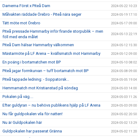
Damerna Först x Piteå Dam
2024-05-22 10:23
Målvakten räddade Örebro - Piteå nära seger
2024-05-19 17:10
Tätt möte mot Örebro
2024-05-17 09:00
Piteå pressade Hammarby inför firande storpublik – men
2024-05-13 22:19
föll med enda målet
Piteå Dam hälsar Hammarby välkommen
2024-05-12 15:30
Mästarmöte på LF Arena – kvällsmatch mot Hammarby
2024-05-12 09:00
En poäng i bortamatchen mot BP
2024-05-10 08:02
Piteå jagar formkurvan – tuff bortamatch mot BP
2024-05-08 09:00
Piteå tappade ledning: - Soppatorsk…
2024-05-05 19:04
Hemmamatch mot Kristianstad på söndag
2024-05-03 14:00
Pokalen på väg....
2024-05-03 11:26
Efter guldyran – nu behövs publikens hjälp på LF Arena
2024-05-03 09:00
Nu får guldpokalen vila för natten!
2024-05-02 20:50
Nu är Guldpokalen här
2024-05-02 13:29
Guldpokalen har passerat Gränna
2024-05-02 11:20