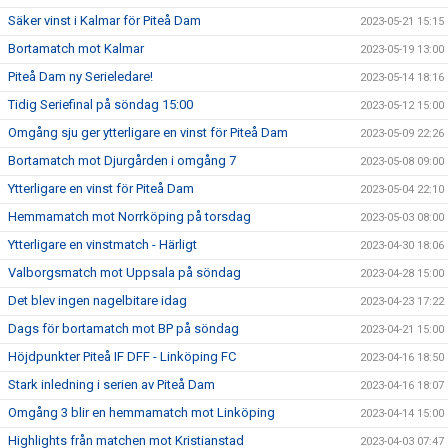
Säker vinst i Kalmar för Piteå Dam
2023-05-21 15:15
Bortamatch mot Kalmar
2023-05-19 13:00
Piteå Dam ny Serieledare!
2023-05-14 18:16
Tidig Seriefinal på söndag 15:00
2023-05-12 15:00
Omgång sju ger ytterligare en vinst för Piteå Dam
2023-05-09 22:26
Bortamatch mot Djurgården i omgång 7
2023-05-08 09:00
Ytterligare en vinst för Piteå Dam
2023-05-04 22:10
Hemmamatch mot Norrköping på torsdag
2023-05-03 08:00
Ytterligare en vinstmatch - Härligt
2023-04-30 18:06
Valborgsmatch mot Uppsala på söndag
2023-04-28 15:00
Det blev ingen nagelbitare idag
2023-04-23 17:22
Dags för bortamatch mot BP på söndag
2023-04-21 15:00
Höjdpunkter Piteå IF DFF - Linköping FC
2023-04-16 18:50
Stark inledning i serien av Piteå Dam
2023-04-16 18:07
Omgång 3 blir en hemmamatch mot Linköping
2023-04-14 15:00
Highlights från matchen mot Kristianstad
2023-04-03 07:47