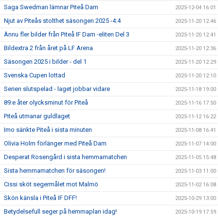
Saga Swedman lämnar Piteå Dam
2025-12-04 16:01
Njut av Piteås stolthet säsongen 2025 -4:4
2025-11-20 12:46
Ännu fler bilder från Piteå IF Dam -eliten Del 3
2025-11-20 12:41
Bildextra 2 från året på LF Arena
2025-11-20 12:36
Säsongen 2025 i bilder - del 1
2025-11-20 12:29
Svenska Cupen lottad
2025-11-20 12:10
Serien slutspelad - laget jobbar vidare
2025-11-18 19:00
89:e åter olycksminut för Piteå
2025-11-16 17:50
Piteå utmanar guldlaget
2025-11-12 16:22
Imo sänkte Piteå i sista minuten
2025-11-08 16:41
Olivia Holm förlänger med Piteå Dam
2025-11-07 14:00
Desperat Rosengård i sista hemmamatchen
2025-11-05 15:48
Sista hemmamatchen för säsongen!
2025-11-03 11:00
Cissi sköt segermålet mot Malmö
2025-11-02 16:08
Skön känsla i Piteå IF DFF!
2025-10-29 13:00
Betydelsefull seger på hemmaplan idag!
2025-10-19 17:59