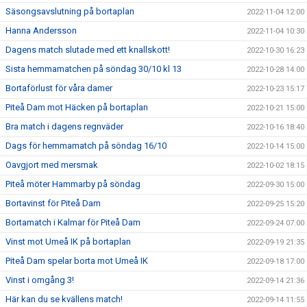
Säsongsavslutning på bortaplan
2022-11-04 12:00
Hanna Andersson
2022-11-04 10:30
Dagens match slutade med ett knallskott!
2022-10-30 16:23
Sista hemmamatchen på söndag 30/10 kl 13
2022-10-28 14:00
Bortaförlust för våra damer
2022-10-23 15:17
Piteå Dam mot Häcken på bortaplan
2022-10-21 15:00
Bra match i dagens regnväder
2022-10-16 18:40
Dags för hemmamatch på söndag 16/10
2022-10-14 15:00
Oavgjort med mersmak
2022-10-02 18:15
Piteå möter Hammarby på söndag
2022-09-30 15:00
Bortavinst för Piteå Dam
2022-09-25 15:20
Bortamatch i Kalmar för Piteå Dam
2022-09-24 07:00
Vinst mot Umeå IK på bortaplan
2022-09-19 21:35
Piteå Dam spelar borta mot Umeå IK
2022-09-18 17:00
Vinst i omgång 3!
2022-09-14 21:36
Här kan du se kvällens match!
2022-09-14 11:55