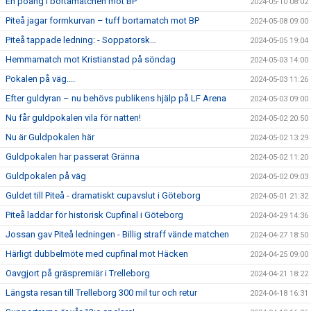
En poäng i bortamatchen mot BP
2024-05-10 08:02
Piteå jagar formkurvan – tuff bortamatch mot BP
2024-05-08 09:00
Piteå tappade ledning: - Soppatorsk…
2024-05-05 19:04
Hemmamatch mot Kristianstad på söndag
2024-05-03 14:00
Pokalen på väg....
2024-05-03 11:26
Efter guldyran – nu behövs publikens hjälp på LF Arena
2024-05-03 09:00
Nu får guldpokalen vila för natten!
2024-05-02 20:50
Nu är Guldpokalen här
2024-05-02 13:29
Guldpokalen har passerat Gränna
2024-05-02 11:20
Guldpokalen på väg
2024-05-02 09:03
Guldet till Piteå - dramatiskt cupavslut i Göteborg
2024-05-01 21:32
Piteå laddar för historisk Cupfinal i Göteborg
2024-04-29 14:36
Jossan gav Piteå ledningen - Billig straff vände matchen
2024-04-27 18:50
Härligt dubbelmöte med cupfinal mot Häcken
2024-04-25 09:00
Oavgjort på gräspremiär i Trelleborg
2024-04-21 18:22
Längsta resan till Trelleborg 300 mil tur och retur
2024-04-18 16:31