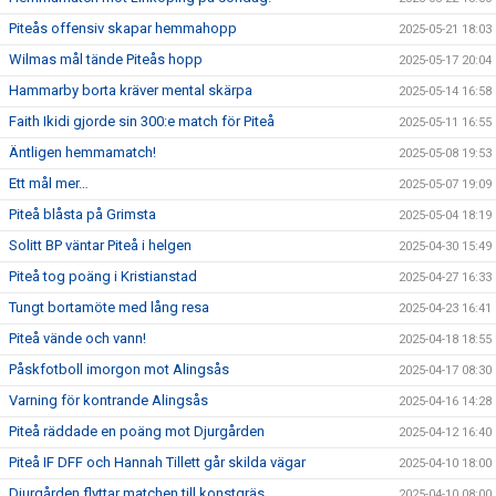
Piteås offensiv skapar hemmahopp
2025-05-21 18:03
Wilmas mål tände Piteås hopp
2025-05-17 20:04
Hammarby borta kräver mental skärpa
2025-05-14 16:58
Faith Ikidi gjorde sin 300:e match för Piteå
2025-05-11 16:55
Äntligen hemmamatch!
2025-05-08 19:53
Ett mål mer…
2025-05-07 19:09
Piteå blåsta på Grimsta
2025-05-04 18:19
Solitt BP väntar Piteå i helgen
2025-04-30 15:49
Piteå tog poäng i Kristianstad
2025-04-27 16:33
Tungt bortamöte med lång resa
2025-04-23 16:41
Piteå vände och vann!
2025-04-18 18:55
Påskfotboll imorgon mot Alingsås
2025-04-17 08:30
Varning för kontrande Alingsås
2025-04-16 14:28
Piteå räddade en poäng mot Djurgården
2025-04-12 16:40
Piteå IF DFF och Hannah Tillett går skilda vägar
2025-04-10 18:00
Djurgården flyttar matchen till konstgräs
2025-04-10 08:00