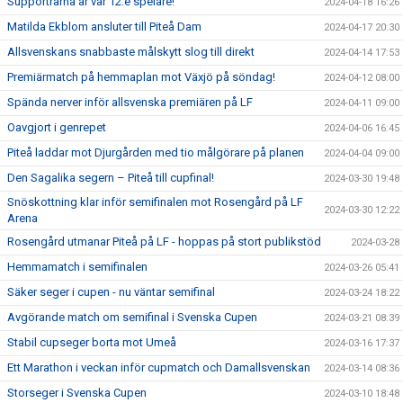
Supportrarna är vår 12:e spelare!
2024-04-18 16:26
Matilda Ekblom ansluter till Piteå Dam
2024-04-17 20:30
Allsvenskans snabbaste målskytt slog till direkt
2024-04-14 17:53
Premiärmatch på hemmaplan mot Växjö på söndag!
2024-04-12 08:00
Spända nerver inför allsvenska premiären på LF
2024-04-11 09:00
Oavgjort i genrepet
2024-04-06 16:45
Piteå laddar mot Djurgården med tio målgörare på planen
2024-04-04 09:00
Den Sagalika segern – Piteå till cupfinal!
2024-03-30 19:48
Snöskottning klar inför semifinalen mot Rosengård på LF
2024-03-30 12:22
Arena
Rosengård utmanar Piteå på LF - hoppas på stort publikstöd
2024-03-28
Hemmamatch i semifinalen
2024-03-26 05:41
Säker seger i cupen - nu väntar semifinal
2024-03-24 18:22
Avgörande match om semifinal i Svenska Cupen
2024-03-21 08:39
Stabil cupseger borta mot Umeå
2024-03-16 17:37
Ett Marathon i veckan inför cupmatch och Damallsvenskan
2024-03-14 08:36
Storseger i Svenska Cupen
2024-03-10 18:48