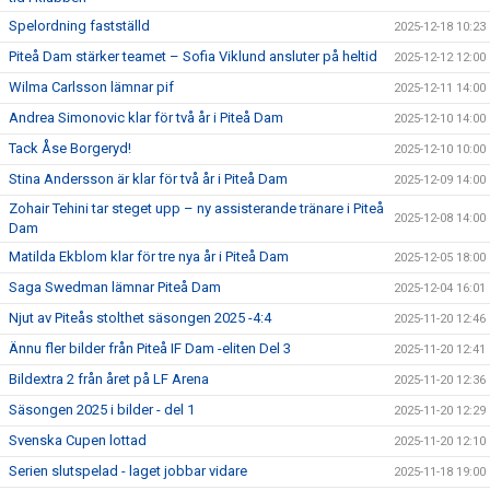
Spelordning fastställd
2025-12-18 10:23
Piteå Dam stärker teamet – Sofia Viklund ansluter på heltid
2025-12-12 12:00
Wilma Carlsson lämnar pif
2025-12-11 14:00
Andrea Simonovic klar för två år i Piteå Dam
2025-12-10 14:00
Tack Åse Borgeryd!
2025-12-10 10:00
Stina Andersson är klar för två år i Piteå Dam
2025-12-09 14:00
Zohair Tehini tar steget upp – ny assisterande tränare i Piteå
2025-12-08 14:00
Dam
Matilda Ekblom klar för tre nya år i Piteå Dam
2025-12-05 18:00
Saga Swedman lämnar Piteå Dam
2025-12-04 16:01
Njut av Piteås stolthet säsongen 2025 -4:4
2025-11-20 12:46
Ännu fler bilder från Piteå IF Dam -eliten Del 3
2025-11-20 12:41
Bildextra 2 från året på LF Arena
2025-11-20 12:36
Säsongen 2025 i bilder - del 1
2025-11-20 12:29
Svenska Cupen lottad
2025-11-20 12:10
Serien slutspelad - laget jobbar vidare
2025-11-18 19:00