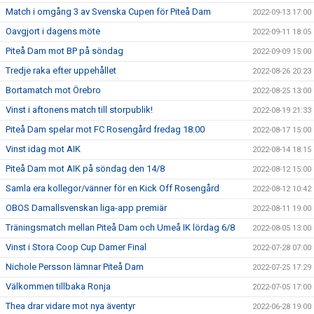
Match i omgång 3 av Svenska Cupen för Piteå Dam
2022-09-13 17:00
Oavgjort i dagens möte
2022-09-11 18:05
Piteå Dam mot BP på söndag
2022-09-09 15:00
Tredje raka efter uppehållet
2022-08-26 20:23
Bortamatch mot Örebro
2022-08-25 13:00
Vinst i aftonens match till storpublik!
2022-08-19 21:33
Piteå Dam spelar mot FC Rosengård fredag 18:00
2022-08-17 15:00
Vinst idag mot AIK
2022-08-14 18:15
Piteå Dam mot AIK på söndag den 14/8
2022-08-12 15:00
Samla era kollegor/vänner för en Kick Off Rosengård
2022-08-12 10:42
OBOS Damallsvenskan liga-app premiär
2022-08-11 19:00
Träningsmatch mellan Piteå Dam och Umeå IK lördag 6/8
2022-08-05 13:00
Vinst i Stora Coop Cup Damer Final
2022-07-28 07:00
Nichole Persson lämnar Piteå Dam
2022-07-25 17:29
Välkommen tillbaka Ronja
2022-07-05 17:00
Thea drar vidare mot nya äventyr
2022-06-28 19:00