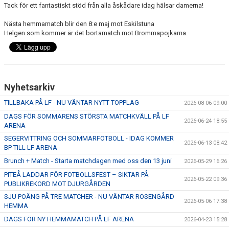
Tack för ett fantastiskt stöd från alla åskådare idag hälsar damerna!
Nästa hemmamatch blir den 8:e maj mot Eskilstuna
Helgen som kommer är det bortamatch mot Brommapojkarna.
Nyhetsarkiv
TILLBAKA PÅ LF - NU VÄNTAR NYTT TOPPLAG
2026-08-06 09:00
DAGS FÖR SOMMARENS STÖRSTA MATCHKVÄLL PÅ LF
2026-06-24 18:55
ARENA
SEGERVITTRING OCH SOMMARFOTBOLL - IDAG KOMMER
2026-06-13 08:42
BP TILL LF ARENA
Brunch + Match - Starta matchdagen med oss den 13 juni
2026-05-29 16:26
PITEÅ LADDAR FÖR FOTBOLLSFEST – SIKTAR PÅ
2026-05-22 09:36
PUBLIKREKORD MOT DJURGÅRDEN
SJU POÄNG PÅ TRE MATCHER - NU VÄNTAR ROSENGÅRD
2026-05-06 17:38
HEMMA
DAGS FÖR NY HEMMAMATCH PÅ LF ARENA
2026-04-23 15:28