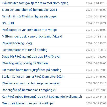
Två minuter som gav fjärde raka mot Norrköping
2024-11-04 12:15
Sista seriematchen på hemmaplan 2024
2024-11-01 15:00
Ny fullträff för Piteå kan hyfsa säsongen
2024-10-31 15:00
SM-Guld
2024-10-27 20:21
Piteå tappade vänsterkanten mot Vittsjö
2024-10-20 18:00
Målform ger positiv energi borta mot Vittsjö
2024-10-18 11:16
Rejäl urladdning i dag!
2024-10-13 19:25
Hemmamatch mot BP på söndag
2024-10-12 08:47
Dags för Piteå att knäppa upp BP:s försvar
2024-10-10 12:00
Piteå tog viktig poäng på Stadion
2024-10-06 20:05
Tät match borta mot Djurgården på söndag
2024-10-03 09:00
Stellan Carlsson lämnar Piteå Dam efter 2024
2024-10-01 16:00
Piteå nära att nagga den långa segersviten
2024-09-30 23:10
Rosengård på hemmaplan i omgång 21
2024-09-28 09:00
Kan Piteå rubba Rosengårds svit? Spännande kvällsmatch
2024-09-27 14:11
Örebro räddade poängen på mållinjen
2024-09-22 17:03