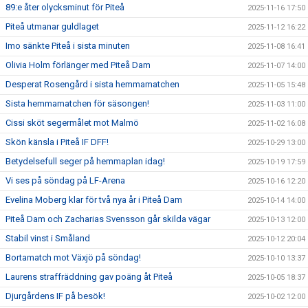
89:e åter olycksminut för Piteå
2025-11-16 17:50
Piteå utmanar guldlaget
2025-11-12 16:22
Imo sänkte Piteå i sista minuten
2025-11-08 16:41
Olivia Holm förlänger med Piteå Dam
2025-11-07 14:00
Desperat Rosengård i sista hemmamatchen
2025-11-05 15:48
Sista hemmamatchen för säsongen!
2025-11-03 11:00
Cissi sköt segermålet mot Malmö
2025-11-02 16:08
Skön känsla i Piteå IF DFF!
2025-10-29 13:00
Betydelsefull seger på hemmaplan idag!
2025-10-19 17:59
Vi ses på söndag på LF-Arena
2025-10-16 12:20
Evelina Moberg klar för två nya år i Piteå Dam
2025-10-14 14:00
Piteå Dam och Zacharias Svensson går skilda vägar
2025-10-13 12:00
Stabil vinst i Småland
2025-10-12 20:04
Bortamatch mot Växjö på söndag!
2025-10-10 13:37
Laurens straffräddning gav poäng åt Piteå
2025-10-05 18:37
Djurgårdens IF på besök!
2025-10-02 12:00