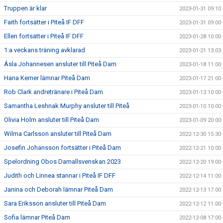
Truppen är klar
2023-01-31 09:10
Faith fortsätter i Piteå IF DFF
2023-01-31 09:00
Ellen fortsätter i Piteå IF DFF
2023-01-28 10:00
1:a veckans träning avklarad
2023-01-21 13:03
Ásla Johannesen ansluter till Piteå Dam
2023-01-18 11:00
Hana Kerner lämnar Piteå Dam
2023-01-17 21:00
Rob Clark andretränare i Piteå Dam
2023-01-13 10:00
Samantha Leshnak Murphy ansluter till Piteå
2023-01-10 10:00
Olivia Holm ansluter till Piteå Dam
2023-01-09 20:00
Wilma Carlsson ansluter till Piteå Dam
2022-12-30 15:30
Josefin Johansson fortsätter i Piteå Dam
2022-12-21 10:00
Spelordning Obos Damallsvenskan 2023
2022-12-20 19:00
Judith och Linnea stannar i Piteå IF DFF
2022-12-14 11:00
Janina och Deborah lämnar Piteå Dam
2022-12-13 17:00
Sara Eriksson ansluter till Piteå Dam
2022-12-12 11:00
Sofia lämnar Piteå Dam
2022-12-08 17:00