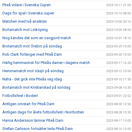
Piteå vidare i Svenska Cupen
2023-10-11 21:00
Dags för spel i Svenska cupen
2023-10-10 08:00
Matchen med två ansikten
2023-10-06 20:16
Bortamatch mot Linköping
2023-10-05 08:00
Nog kändes det som en oavgjord match
2023-10-01 18:10
Brotamatch mot Örebro på söndag
2023-09-29 10:00
Rob Clark förlänger med Piteå Dam
2023-09-20 10:00
Härlig hemmavinst för Piteås damer i dagens match
2023-09-17 16:20
Hemmamatch mot Växjö på söndag
2023-09-15 10:00
Nähä - det gick inte Piteås väg idag
2023-09-10 17:30
Bortamatch mot Kristianstad på söndag
2023-09-08 10:30
Fotbollsfest i Boden!
2023-09-01 22:52
Äntligen omstart för Piteå Dam
2023-08-30 12:55
Äntligen dags för årets fotbollsfest i Norrbotten
2023-08-28 10:35
Hanna Andersson lämnar Piteå Dam
2023-08-17 13:00
Stellan Carlsson fortsätter leda Piteå Dam
2023-08-16 10:00