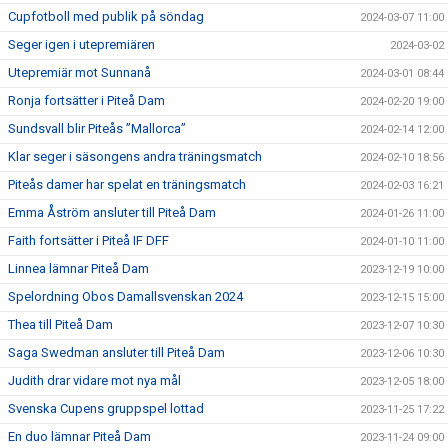
Cupfotboll med publik på söndag
2024-03-07 11:00
Seger igen i utepremiären
2024-03-02
Utepremiär mot Sunnanå
2024-03-01 08:44
Ronja fortsätter i Piteå Dam
2024-02-20 19:00
Sundsvall blir Piteås ”Mallorca”
2024-02-14 12:00
Klar seger i säsongens andra träningsmatch
2024-02-10 18:56
Piteås damer har spelat en träningsmatch
2024-02-03 16:21
Emma Åström ansluter till Piteå Dam
2024-01-26 11:00
Faith fortsätter i Piteå IF DFF
2024-01-10 11:00
Linnea lämnar Piteå Dam
2023-12-19 10:00
Spelordning Obos Damallsvenskan 2024
2023-12-15 15:00
Thea till Piteå Dam
2023-12-07 10:30
Saga Swedman ansluter till Piteå Dam
2023-12-06 10:30
Judith drar vidare mot nya mål
2023-12-05 18:00
Svenska Cupens gruppspel lottad
2023-11-25 17:22
En duo lämnar Piteå Dam
2023-11-24 09:00