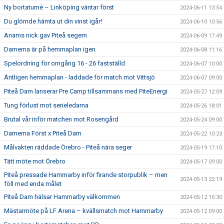
Ny bortaturné – Linköping väntar först
2024-06-11 13:54
Du glömde hämta ut din vinst igår!
2024-06-10 10:56
Anams nick gav Piteå segern
2024-06-09 17:49
Damerna är på hemmaplan igen
2024-06-08 11:16
Spelordning för omgång 16 - 26 fastställd
2024-06-07 10:00
Äntligen hemmaplan - laddade för match mot Vittsjö
2024-06-07 09:00
Piteå Dam lanserar Pre Camp tillsammans med PiteEnergi
2024-05-27 12:09
Tung förlust mot serieledarna
2024-05-26 18:01
Brutal vår inför matchen mot Rosengård
2024-05-24 09:00
Damerna Först x Piteå Dam
2024-05-22 10:23
Målvakten räddade Örebro - Piteå nära seger
2024-05-19 17:10
Tätt möte mot Örebro
2024-05-17 09:00
Piteå pressade Hammarby inför firande storpublik – men
2024-05-13 22:19
föll med enda målet
Piteå Dam hälsar Hammarby välkommen
2024-05-12 15:30
Mästarmöte på LF Arena – kvällsmatch mot Hammarby
2024-05-12 09:00