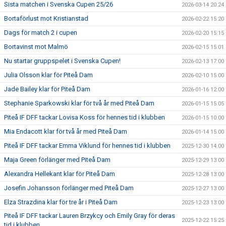
Sista matchen i Svenska Cupen 25/26
2026-03-14 20:24
Bortaförlust mot Kristianstad
2026-02-22 15:20
Dags för match 2 i cupen
2026-02-20 15:15
Bortavinst mot Malmö
2026-02-15 15:01
Nu startar gruppspelet i Svenska Cupen!
2026-02-13 17:00
Julia Olsson klar för Piteå Dam
2026-02-10 15:00
Jade Bailey klar för Piteå Dam
2026-01-16 12:00
Stephanie Sparkowski klar för två år med Piteå Dam
2026-01-15 15:05
Piteå IF DFF tackar Lovisa Koss för hennes tid i klubben
2026-01-15 10:00
Mia Endacott klar för två år med Piteå Dam
2026-01-14 15:00
Piteå IF DFF tackar Emma Viklund för hennes tid i klubben
2025-12-30 14:00
Maja Green förlänger med Piteå Dam
2025-12-29 13:00
Alexandra Hellekant klar för Piteå Dam
2025-12-28 13:00
Josefin Johansson förlänger med Piteå Dam
2025-12-27 13:00
Elza Strazdina klar för tre år i Piteå Dam
2025-12-23 13:00
Piteå IF DFF tackar Lauren Brzykcy och Emily Gray för deras
2025-12-22 15:25
tid i klubben