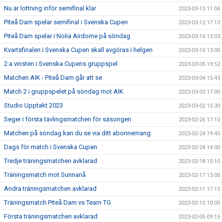
Nu är lottning inför semifinal klar
2023-03-13 11:04
Piteå Dam spelar semifinal i Svenska Cupen
2023-03-12 17:13
Piteå Dam spelar i Nolia Airdome på söndag
2023-03-10 13:03
Kvartsfinalen i Svenska Cupen skall avgöras i helgen
2023-03-10 13:00
2:a vinsten i Svenska Cupens gruppspel
2023-03-05 19:52
Matchen AIK - Piteå Dam går att se
2023-03-04 15:43
Match 2 i gruppspelet på söndag mot AIK
2023-03-03 17:00
Studio Upptakt 2023
2023-03-02 15:30
Seger i första tävlingsmatchen för säsongen
2023-02-26 17:10
Matchen på söndag kan du se via ditt abonnemang
2023-02-24 19:45
Dags för match i Svenska Cupen
2023-02-24 14:00
Tredje träningsmatchen avklarad
2023-02-18 15:10
Träningsmatch mot Sunnanå
2023-02-17 13:00
Andra träningsmatchen avklarad
2023-02-11 17:15
Träningsmatch Piteå Dam vs Team TG
2023-02-10 10:00
Första träningsmatchen avklarad
2023-02-05 09:15