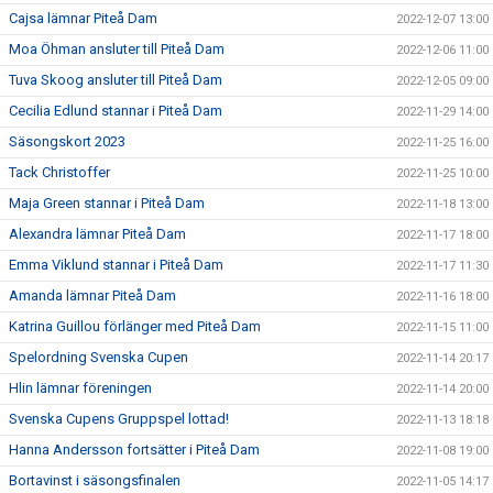
Cajsa lämnar Piteå Dam
2022-12-07 13:00
Moa Öhman ansluter till Piteå Dam
2022-12-06 11:00
Tuva Skoog ansluter till Piteå Dam
2022-12-05 09:00
Cecilia Edlund stannar i Piteå Dam
2022-11-29 14:00
Säsongskort 2023
2022-11-25 16:00
Tack Christoffer
2022-11-25 10:00
Maja Green stannar i Piteå Dam
2022-11-18 13:00
Alexandra lämnar Piteå Dam
2022-11-17 18:00
Emma Viklund stannar i Piteå Dam
2022-11-17 11:30
Amanda lämnar Piteå Dam
2022-11-16 18:00
Katrina Guillou förlänger med Piteå Dam
2022-11-15 11:00
Spelordning Svenska Cupen
2022-11-14 20:17
Hlin lämnar föreningen
2022-11-14 20:00
Svenska Cupens Gruppspel lottad!
2022-11-13 18:18
Hanna Andersson fortsätter i Piteå Dam
2022-11-08 19:00
Bortavinst i säsongsfinalen
2022-11-05 14:17