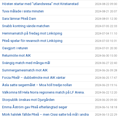
Hösten startar med ”utlandsresa” mot Kristianstad
2024-08-22 09:00
Tuva målade i sista minuten
2024-08-21 20:07
Sara lämnar Piteå Dam
2024-08-01 12:30
Snabb kontring vände matchen
2024-07-05 22:33
Hemmamatch på fredag mot Linköping
2024-07-04 11:10
Piteå spelar för revansch mot Linköping
2024-07-03 10:31
Oavgjort i returen
2024-07-01 20:30
Returmöte mot AIK
2024-06-30 15:00
Svängig match med många mål
2024-06-27 22:40
Summergamesmatch mot AIK
2024-06-26 09:28
Forza Piteå! – dubbelmöte mot AIK väntar
2024-06-25 17:47
Àsla satte segermålet – Moa höll tredje nollan
2024-06-23 19:16
Välkomna till Hela Norra regionens match på LF Arena.
2024-06-22 12:20
Storpublik önskas mot Djurgården
2024-06-20 09:00
Emma Åström gav Piteå efterlängtad seger
2024-06-16 18:18
Mörk halvlek fällde Piteå – men Cissi satte två mål i andra
2024-06-13 22:29