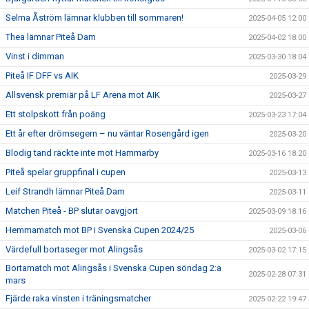
Selma Åström lämnar klubben till sommaren!
2025-04-05 12:00
Thea lämnar Piteå Dam
2025-04-02 18:00
Vinst i dimman
2025-03-30 18:04
Piteå IF DFF vs AIK
2025-03-29
Allsvensk premiär på LF Arena mot AIK
2025-03-27
Ett stolpskott från poäng
2025-03-23 17:04
Ett år efter drömsegern – nu väntar Rosengård igen
2025-03-20
Blodig tand räckte inte mot Hammarby
2025-03-16 18:20
Piteå spelar gruppfinal i cupen
2025-03-13
Leif Strandh lämnar Piteå Dam
2025-03-11
Matchen Piteå - BP slutar oavgjort
2025-03-09 18:16
Hemmamatch mot BP i Svenska Cupen 2024/25
2025-03-06
Värdefull bortaseger mot Alingsås
2025-03-02 17:15
Bortamatch mot Alingsås i Svenska Cupen söndag 2:a
2025-02-28 07:31
mars
Fjärde raka vinsten i träningsmatcher
2025-02-22 19:47