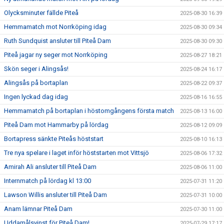
Olycksminuter fällde Piteå
2025-08-30 16:39
Hemmamatch mot Norrköping idag
2025-08-30 09:34
Ruth Sundquist ansluter till Piteå Dam
2025-08-30 09:30
Piteå jagar ny seger mot Norrköping
2025-08-27 18:21
Skön seger i Alingsås!
2025-08-24 16:17
Alingsås på bortaplan
2025-08-22 09:37
Ingen lyckad dag idag
2025-08-16 16:55
Hemmamatch på bortaplan i höstomgångens första match
2025-08-13 16:00
Piteå Dam mot Hammarby på lördag
2025-08-12 09:09
Bortapress sänkte Piteås höststart
2025-08-10 16:13
Tre nya spelare i laget inför höststarten mot Vittsjö
2025-08-06 17:32
Amirah Ali ansluter till Piteå Dam
2025-08-06 11:00
Internmatch på lördag kl 13:00
2025-07-31 11:20
Lawson Willis ansluter till Piteå Dam
2025-07-31 10:00
Anam lämnar Piteå Dam
2025-07-30 11:00
Uddamålsvinst för Piteå Dam!
2025-07-29 17:17