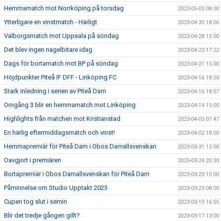
Hemmamatch mot Norrköping på torsdag
2023-05-03 08:00
Ytterligare en vinstmatch - Härligt
2023-04-30 18:06
Valborgsmatch mot Uppsala på söndag
2023-04-28 15:00
Det blev ingen nagelbitare idag
2023-04-23 17:22
Dags för bortamatch mot BP på söndag
2023-04-21 15:00
Höjdpunkter Piteå IF DFF - Linköping FC
2023-04-16 18:50
Stark inledning i serien av Piteå Dam
2023-04-16 18:07
Omgång 3 blir en hemmamatch mot Linköping
2023-04-14 15:00
Highlights från matchen mot Kristianstad
2023-04-03 07:47
En härlig eftermiddagsmatch och vinst!
2023-04-02 18:00
Hemmapremiär för Piteå Dam i Obos Damallsvenskan
2023-03-31 15:00
Oavgjort i premiären
2023-03-24 20:30
Bortapremiär i Obos Damallsvenskan för Piteå Dam
2023-03-23 10:00
Påminnelse om Studio Upptakt 2023
2023-03-23 08:00
Cupen tog slut i semin
2023-03-19 16:05
Blir det tredje gången gillt?
2023-03-17 13:00