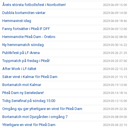
Årets största fotbollsfest i Norrbotten!
2023-06-09 15:00
Dubbla bortamöten väntar
2023-06-09 14:00
Hemmavinst idag
2023-06-04 18:46
Fanny fortsätter i Piteå IF DFF
2023-06-03 12:00
Hemmamöte Piteå Dam - Örebro
2023-06-02 08:00
Ny hemmamatch söndag
2023-05-30 16:22
Publikfest på LF-Arena
2023-05-26 21:25
Toppmatch på fredag i Piteå!
2023-05-25 07:00
After Work i LF-tältet
2023-05-22 15:23
Säker vinst i Kalmar för Piteå Dam
2023-05-21 15:15
Bortamatch mot Kalmar
2023-05-19 13:00
Piteå Dam ny Serieledare!
2023-05-14 18:16
Tidig Seriefinal på söndag 15:00
2023-05-12 15:00
Omgång sju ger ytterligare en vinst för Piteå Dam
2023-05-09 22:26
Bortamatch mot Djurgården i omgång 7
2023-05-08 09:00
Ytterligare en vinst för Piteå Dam
2023-05-04 22:10