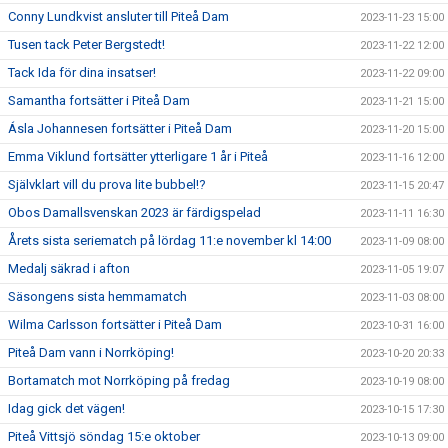
Conny Lundkvist ansluter till Piteå Dam
2023-11-23 15:00
Tusen tack Peter Bergstedt!
2023-11-22 12:00
Tack Ida för dina insatser!
2023-11-22 09:00
Samantha fortsätter i Piteå Dam
2023-11-21 15:00
Ásla Johannesen fortsätter i Piteå Dam
2023-11-20 15:00
Emma Viklund fortsätter ytterligare 1 år i Piteå
2023-11-16 12:00
Självklart vill du prova lite bubbel!?
2023-11-15 20:47
Obos Damallsvenskan 2023 är färdigspelad
2023-11-11 16:30
Årets sista seriematch på lördag 11:e november kl 14:00
2023-11-09 08:00
Medalj säkrad i afton
2023-11-05 19:07
Säsongens sista hemmamatch
2023-11-03 08:00
Wilma Carlsson fortsätter i Piteå Dam
2023-10-31 16:00
Piteå Dam vann i Norrköping!
2023-10-20 20:33
Bortamatch mot Norrköping på fredag
2023-10-19 08:00
Idag gick det vägen!
2023-10-15 17:30
Piteå Vittsjö söndag 15:e oktober
2023-10-13 09:00