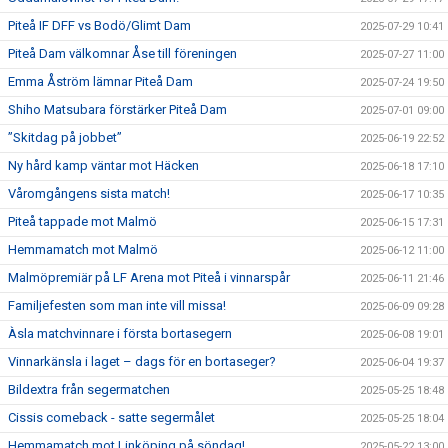
Piteå IF DFF vs Bodö/Glimt Dam
2025-07-29 10:41
Piteå Dam välkomnar Åse till föreningen
2025-07-27 11:00
Emma Åström lämnar Piteå Dam
2025-07-24 19:50
Shiho Matsubara förstärker Piteå Dam
2025-07-01 09:00
”Skitdag på jobbet”
2025-06-19 22:52
Ny hård kamp väntar mot Häcken
2025-06-18 17:10
Våromgångens sista match!
2025-06-17 10:35
Piteå tappade mot Malmö
2025-06-15 17:31
Hemmamatch mot Malmö
2025-06-12 11:00
Malmöpremiär på LF Arena mot Piteå i vinnarspår
2025-06-11 21:46
Familjefesten som man inte vill missa!
2025-06-09 09:28
Àsla matchvinnare i första bortasegern
2025-06-08 19:01
Vinnarkänsla i laget – dags för en bortaseger?
2025-06-04 19:37
Bildextra från segermatchen
2025-05-25 18:48
Cissis comeback - satte segermålet
2025-05-25 18:04
Hemmamatch mot Linköping på söndag!
2025-05-22 13:00