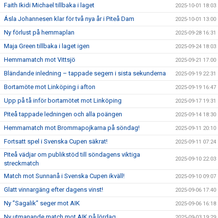
Faith Ikidi Michael tillbaka i laget
2025-10-01 18:03
Ásla Johannesen klar för två nya år i Piteå Dam
2025-10-01 13:00
Ny förlust på hemmaplan
2025-09-28 16:31
Maja Green tillbaka i laget igen
2025-09-24 18:03
Hemmamatch mot Vittsjö
2025-09-21 17:00
Bländande inledning – tappade segern i sista sekunderna
2025-09-19 22:31
Bortamöte mot Linköping i afton
2025-09-19 16:47
Upp på tå inför bortamötet mot Linköping
2025-09-17 19:31
Piteå tappade ledningen och alla poängen
2025-09-14 18:30
Hemmamatch mot Brommapojkarna på söndag!
2025-09-11 20:10
Fortsatt spel i Svenska Cupen säkrat!
2025-09-11 07:24
Piteå vädjar om publikstöd till söndagens viktiga
2025-09-10 22:03
streckmatch
Match mot Sunnanå i Svenska Cupen ikväll!
2025-09-10 09:07
Glatt vinnargäng efter dagens vinst!
2025-09-06 17:40
Ny ”Sagalik” seger mot AIK
2025-09-06 16:18
Ny utmanande match mot AIK på lördag
2025-09-03 19:29