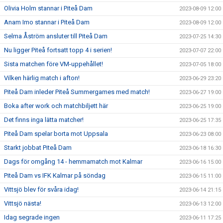
Olivia Holm stannar i Piteå Dam
2023-08-09 12:00
Anam Imo stannar i Piteå Dam
2023-08-09 12:00
Selma Åström ansluter till Piteå Dam
2023-07-25 14:30
Nu ligger Piteå fortsatt topp 4 i serien!
2023-07-07 22:00
Sista matchen före VM-uppehållet!
2023-07-05 18:00
Vilken härlig match i afton!
2023-06-29 23:20
Piteå Dam inleder Piteå Summergames med match!
2023-06-27 19:00
Boka after work och matchbiljett här
2023-06-25 19:00
Det finns inga lätta matcher!
2023-06-25 17:35
Piteå Dam spelar borta mot Uppsala
2023-06-23 08:00
Starkt jobbat Piteå Dam
2023-06-18 16:30
Dags för omgång 14 - hemmamatch mot Kalmar
2023-06-16 15:00
Piteå Dam vs IFK Kalmar på söndag
2023-06-15 11:00
Vittsjö blev för svåra idag!
2023-06-14 21:15
Vittsjö nästa!
2023-06-13 12:00
Idag segrade ingen
2023-06-11 17:25