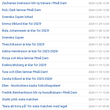
Zacharias Svensson blir ny tränare i Piteå Dam
2024-12-06 12:00
Rob Clark lämnar Piteå Dam
2024-12-05 12:00
Svenska Cupen lottad
2024-12-03 12:10
Emma Viklund klar för 2025!
2024-11-29 12:00
Ásla Johannesen är klar för 2025!
2024-11-28 12:00
Svenska Cupen
2024-11-27 18:38
Thea Eriksson är klar för 2025!
2024-11-23 12:00
Selina Henriksson är klar för 2025-2026!
2024-11-22 12:00
Ronja och Moa lämnar Piteå Dam
2024-11-20 12:00
Evelina Moberg är klar för 2025!
2024-11-19 12:00
Tuva och Ellen lämnar Piteå Dam!
2024-11-18 12:00
Cecilia Edlund är klar för 2025-2026!
2024-11-17 18:00
Ellen - Norrbottens bästa fotbollsspelare!
2024-11-16 10:10
Fredrik Bernhardsson blir ny huvudtränare i Piteå Dam
2024-11-11 15:00
Starkt jobb sista matchen
2024-11-09 17:41
”Bara att köra på” för sista matchen med laget
2024-11-07 09:00