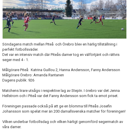
MATCHER
MATCHER & SERIETABELL
Söndagens match mellan Piteå och Örebro blev en härlig tillställning i
perfekt fotbollsväder.
Det var en intensiv match där Piteås damer tog en välförtjänt och rättvis
seger med 4 - 1.
Målgörare Piteå: Katrina Guillou 2, Hanna Andersson, Fanny Andersson
Målgörare Örebro: Amanda Rantanen
Dagens publik: 926
Matchens lirare utsågs i respektive lag av StepIn. I örebro var det Jenna
Hellstrom och i Piteå var det Fanny Andersson som fick ta emot priset.
Föreningen passade också på att ge en blomma till Piteås Josefin
Johansson som spelat mer än 200 damallsvenska matcher för föreningen!
Vilken underbar fotbollsdag och vilken härligt genomförd segermatch av
våra damer.