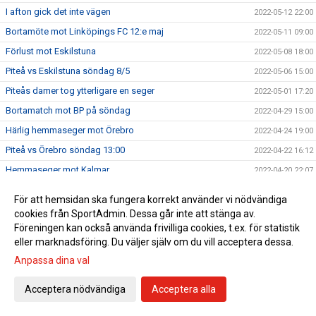
I afton gick det inte vägen
2022-05-12 22:00
Bortamöte mot Linköpings FC 12:e maj
2022-05-11 09:00
Förlust mot Eskilstuna
2022-05-08 18:00
Piteå vs Eskilstuna söndag 8/5
2022-05-06 15:00
Piteås damer tog ytterligare en seger
2022-05-01 17:20
Bortamatch mot BP på söndag
2022-04-29 15:00
Härlig hemmaseger mot Örebro
2022-04-24 19:00
Piteå vs Örebro söndag 13:00
2022-04-22 16:12
Hemmaseger mot Kalmar
2022-04-20 22:07
Dags för hemmamatch på onsdag
2022-04-19 15:20
För att hemsidan ska fungera korrekt använder vi nödvändiga
Idag räckte vi inte till
2022-04-17 19:09
cookies från SportAdmin. Dessa går inte att stänga av.
Föreningen kan också använda frivilliga cookies, t.ex. för statistik
Hammarby - Piteå Dam
2022-04-15 15:00
eller marknadsföring. Du väljer själv om du vill acceptera dessa.
Oavgjort i hemmapremiären
2022-04-03 17:05
Anpassa dina val
Första hemmamatchen på söndag
2022-04-01 13:00
Hana Kerner ansluter till Piteå IF DFF
Acceptera nödvändiga
Acceptera alla
2022-03-31 22:56
Kansliet öppet 10-11 imorgon, fredag!
2022-03-31 19:07