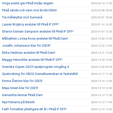
Höga avslut gav Piteå tredje segern
2025-02-14 17:30
Piteå vände och vann mot Bodö/Glimt
2025-02-08 18:04
Tre målskyttar mot Sunnanå
2025-02-01 18:36
Lauren Brzykcy ansluter till Piteå IF DFF!
2025-01-14 16:00
Sharon Esinam Sampson ansluter till Piteå IF DFF!
2025-01-07 12:00
Målvakten Lovisa Koss ansluter till Piteå Dam!
2024-12-30 15:00
Josefin Johansson klar för 2025!!
2024-12-22 12:00
Ebba Hedman ansluter till Piteå Dam!
2024-12-21 12:00
Maggy Henschler ansluter till Piteå IF DFF!
2024-12-20 12:00
Svenska Cupen 24/25 spelprogram omgång 4
2024-12-20 09:30
Spelordning för OBOS Damallsvenskan är fastställd!
2024-12-17 11:30
Emma Åström klar för 2025!
2024-12-14 12:00
Maja Green klar för 2025!
2024-12-13 12:00
Samantha lämnar Piteå Dam
2024-12-12 17:30
Nya tränarna på Besök
2024-12-12 17:00
Faith fortsätter ytterligare ett år i Piteå IF DFF!
2024-12-10 12:00