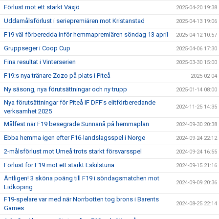
Förlust mot ett starkt Växjö
2025-04-20 19:38
Uddamålsförlust i seriepremiären mot Kristanstad
2025-04-13 19:06
F19 väl förberedda inför hemmapremiären söndag 13 april
2025-04-12 10:57
Gruppseger i Coop Cup
2025-04-06 17:30
Fina resultat i Vinterserien
2025-03-30 15:00
F19:s nya tränare Zozo på plats i Piteå
2025-02-04
Ny säsong, nya förutsättningar och ny trupp
2025-01-14 08:00
Nya förutsättningar för Piteå IF DFF’s elitförberedande
2024-11-25 14:35
verksamhet 2025
Målfest när F19 besegrade Sunnanå på hemmaplan
2024-09-30 20:38
Ebba hemma igen efter F16-landslagsspel i Norge
2024-09-24 22:12
2-målsförlust mot Umeå trots starkt försvarsspel
2024-09-24 16:55
Förlust för F19 mot ett starkt Eskilstuna
2024-09-15 21:16
Äntligen! 3 sköna poäng till F19 i söndagsmatchen mot
2024-09-09 20:36
Lidköping
F19-spelare var med när Norrbotten tog brons i Barents
2024-08-25 22:14
Games