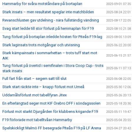
Hammarby för svåra motståndare på bortaplan
2025-09-01 07:35
Stark insats – men resultatet speglar inte matchbilden
2025-08-24 22:01
Revanschlusten gav utdelning - nära fullständig vändning
2025-08-17 22:05
Svag start ledde till stor förlust på hemmaplan för F19
2025-08-10 21:58
Tung förlust på bortaplan inledde hösten för Piteås F19-lag
2025-08-05 13:09
Stark laginsats trots motgångar och utvisning
2025-06-22 20:00
Stark kämpainsats i sommarhettan – trots tuff start mot
2025-06-15 21:57
AIK
Tung förlust på övertid i semifinalen i Stora Coop Cup - trots
2025-06-11 07:13
stark insats
Full fart från start – segern satt till slut
2025-06-08 22:05
Stark start räckte inte – knapp förlust mot Umeå
2025-05-30 12:06
Uddamålsförlust mot tabellfyran Jitex
2025-05-26 20:13
En efterlängtad seger mot KIF Örebro DFF i söndagssolen
2025-05-18 20:30
Förlust mot starkt Djurgården för klubbens krigande F19
2025-05-11 19:47
F19 förlorade mot tabelltvåan Hammarby
2025-05-04 20:55
Spelskickligt Malmö FF besegrade Piteås F19 på LF Arena
2025-04-27 20:42