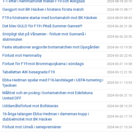
1-1 efter i hemmamötet mellan F19 och Alingsås
2024-08-18 20:10
Oavgjort mot BK Häcken i höstens första match
2024-08-15 08:17
F19:s höstserie startar med bortamatch mot BK Häcken
2024-08-09 08:45
Det blev GULD för F19 i Piteå Summer Games!!!
2024-06-30 21:30
Snöpligt slut på Vårserien - förlust mot Sunnanå i
2024-06-26 20:35
slutminuten
Fasta situationer avgjorde bortamatchen mot Djurgården
2024-06-10 19:30
Förlust mot Hammarby
2024-05-26 22:45
Förlust för F19 mot Brommapojkarna i söndags
2024-05-21 14:58
Tabellettan AIK besegrade F19
2024-05-12 21:35
Ebba Hedman spelar med F16-landslaget i UEFA-turnering i
2024-05-11 13:53
Tjeckien
Mållöst och en poäng i bortamatchen mot Eskilstuna
2024-05-06 21:10
United DFF
Uddamålsförlust mot Bollstanäs
2024-04-28 15:29
16-åriga talangen Ebba Hedman i damernas trupp i
2024-04-26 17:19
dubbelmötet mot BK Häcken
Förlust mot Umeå i seriepremiären
2024-04-21 10:24