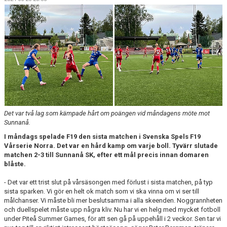
DOKUMENT
MATCHER OCH SERIETABELL
Det var två lag som kämpade hårt om poängen vid måndagens möte mot
Sunnanå.
I måndags spelade F19 den sista matchen i Svenska Spels F19
Vårserie Norra. Det var en hård kamp om varje boll. Tyvärr slutade
matchen 2-3 till Sunnanå SK, efter ett mål precis innan domaren
blåste.
- Det var ett trist slut på vårsäsongen med förlust i sista matchen, på typ
sista sparken. Vi gör en helt ok match som vi ska vinna om vi ser till
målchanser. Vi måste bli mer beslutsamma i alla skeenden. Noggrannheten
och duellspelet måste upp några kliv. Nu har vi en helg med mycket fotboll
under Piteå Summer Games, för att sen gå på uppehåll i 2 veckor. Sen tar vi