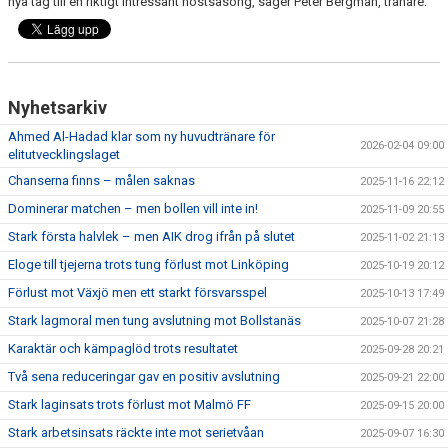
nya tag till en riktigt intressant höstsäsong, säger Peter Bergman, tränare.
Nyhetsarkiv
Ahmed Al-Hadad klar som ny huvudtränare för
2026-02-04 09:00
elitutvecklingslaget
Chanserna finns – målen saknas
2025-11-16 22:12
Dominerar matchen – men bollen vill inte in!
2025-11-09 20:55
Stark första halvlek – men AIK drog ifrån på slutet
2025-11-02 21:13
Eloge till tjejerna trots tung förlust mot Linköping
2025-10-19 20:12
Förlust mot Växjö men ett starkt försvarsspel
2025-10-13 17:49
Stark lagmoral men tung avslutning mot Bollstanäs
2025-10-07 21:28
Karaktär och kämpaglöd trots resultatet
2025-09-28 20:21
Två sena reduceringar gav en positiv avslutning
2025-09-21 22:00
Stark laginsats trots förlust mot Malmö FF
2025-09-15 20:00
Stark arbetsinsats räckte inte mot serietvåan
2025-09-07 16:30