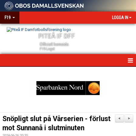
F19
LOGGA IN
PITEÅ IF DFF
Officiell hemsida
F19-Laget
HEM
NYHETER
KALENDER
MATCHER
Snöpligt slut på Vårserien - förlust
<
>
TRUPPEN
mot Sunnanå i slutminuten
2024-06-26 20:35