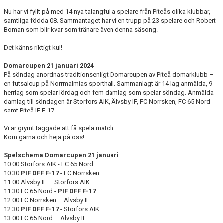
Nu har vi fyllt på med 14 nya talangfulla spelare från Piteås olika klubbar,
samtliga födda 08. Sammantaget har vi en trupp på 23 spelare och Robert
Boman som blir kvar som tränare även denna säsong.
Det känns riktigt kul!
Domarcupen 21 januari 2024
På söndag anordnas traditionsenligt Domarcupen av Piteå domarklubb –
en futsalcup på Norrmalmias sporthall. Sammanlagt är 14 lag anmälda, 9
herrlag som spelar lördag och fem damlag som spelar söndag.
Anmälda
damlag till söndagen är Storfors AIK, Älvsby IF, FC Norrsken, FC 65 Nord
samt Piteå IF F-17.
Vi är grymt taggade att få spela match.
Kom gärna och heja på oss!
Spelschema Domarcupen 21 januari
10:00 Storfors AIK - FC 65 Nord
10:30
PIF DFF F-17
- FC Norrsken
11:00 Älvsby IF – Storfors AIK
11:30 FC 65 Nord -
PIF DFF F-17
12:00 FC Norrsken – Älvsby IF
12:30
PIF DFF F-17
- Storfors AIK
13:00 FC 65 Nord – Älvsby IF