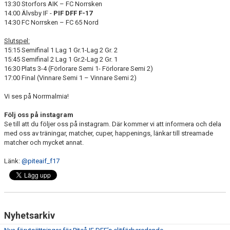
13:30 Storfors AIK – FC Norrsken
14:00 Älvsby IF -
PIF DFF F-17
14:30 FC Norrsken – FC 65 Nord
Slutspel:
15:15 Semifinal 1 Lag 1 Gr.1-Lag 2 Gr. 2
15:45 Semifinal 2 Lag 1 Gr.2-Lag 2 Gr. 1
16:30 Plats 3-4 (Förlorare Semi 1- Förlorare Semi 2)
17:00 Final (Vinnare Semi 1 – Vinnare Semi 2)
Vi ses på Norrmalmia!
Följ oss på instagram
Se till att du följer oss på instagram. Där kommer vi att informera och dela
med oss av träningar, matcher, cuper, happenings, länkar till streamade
matcher och mycket annat.
Länk:
@piteaif_f17
Nyhetsarkiv