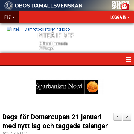
F17
LOGGA IN
PITEÅ IF DFF
Officiell hemsida
F17-Laget
HEM
NYHETER
KALENDER
MATCHER
Dags för Domarcupen 21 januari
<
>
TRUPPEN
med nytt lag och taggade talanger
2024-01-16 19:11