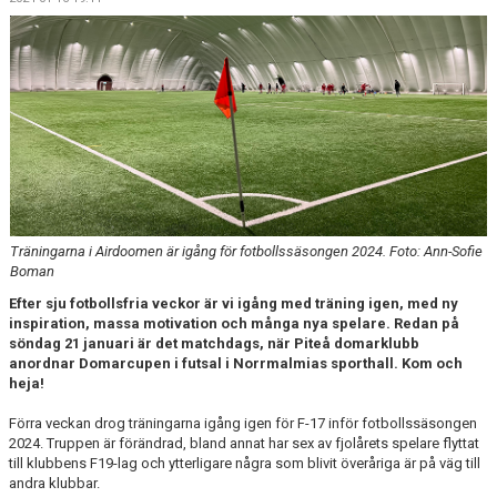
BILDGALLERI
DOKUMENT
MATCHER OCH SERIETABELL
INKLUDERINGSPENG
Träningarna i Airdoomen är igång för fotbollssäsongen 2024. Foto: Ann-Sofie
Boman
Efter sju fotbollsfria veckor är vi igång med träning igen, med ny
inspiration, massa motivation och många nya spelare. Redan på
söndag 21 januari är det matchdags, när Piteå domarklubb
anordnar Domarcupen i futsal i Norrmalmias sporthall. Kom och
heja!
Förra veckan drog träningarna igång igen för F-17 inför fotbollssäsongen
2024. Truppen är förändrad, bland annat har sex av fjolårets spelare flyttat
till klubbens F19-lag och ytterligare några som blivit överåriga är på väg till
andra klubbar.