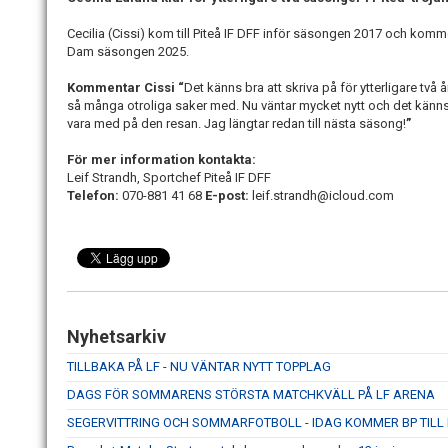
Cecilia (Cissi) kom till Piteå IF DFF inför säsongen 2017 och komm
Dam säsongen 2025.
Kommentar Cissi “
Det känns bra att skriva på för ytterligare tv
så många otroliga saker med. Nu väntar mycket nytt och det känn
vara med på den resan. Jag längtar redan till nästa säsong!
”
För mer information kontakta:
Leif Strandh, Sportchef Piteå IF DFF
Telefon
:
070-881 41 68
E-post:
leif.strandh@icloud.com
Nyhetsarkiv
TILLBAKA PÅ LF - NU VÄNTAR NYTT TOPPLAG
DAGS FÖR SOMMARENS STÖRSTA MATCHKVÄLL PÅ LF ARENA
SEGERVITTRING OCH SOMMARFOTBOLL - IDAG KOMMER BP TILL