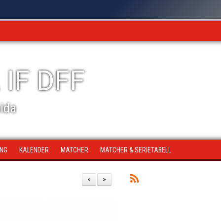
 IF DFF
sida
ING
KALENDER
MATCHER
MATCHER & SERIETABELL
<
>