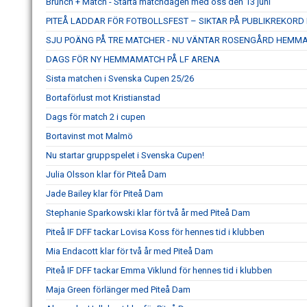
Brunch + Match - Starta matchdagen med oss den 13 juni
PITEÅ LADDAR FÖR FOTBOLLSFEST – SIKTAR PÅ PUBLIKREKOR
SJU POÄNG PÅ TRE MATCHER - NU VÄNTAR ROSENGÅRD HEMM
DAGS FÖR NY HEMMAMATCH PÅ LF ARENA
Sista matchen i Svenska Cupen 25/26
Bortaförlust mot Kristianstad
Dags för match 2 i cupen
Bortavinst mot Malmö
Nu startar gruppspelet i Svenska Cupen!
Julia Olsson klar för Piteå Dam
Jade Bailey klar för Piteå Dam
Stephanie Sparkowski klar för två år med Piteå Dam
Piteå IF DFF tackar Lovisa Koss för hennes tid i klubben
Mia Endacott klar för två år med Piteå Dam
Piteå IF DFF tackar Emma Viklund för hennes tid i klubben
Maja Green förlänger med Piteå Dam