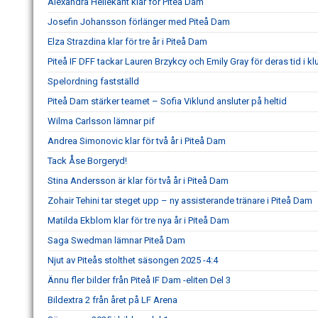
Alexandra Hellekant klar för Piteå Dam
Josefin Johansson förlänger med Piteå Dam
Elza Strazdina klar för tre år i Piteå Dam
Piteå IF DFF tackar Lauren Brzykcy och Emily Gray för deras tid i k
Spelordning fastställd
Piteå Dam stärker teamet – Sofia Viklund ansluter på heltid
Wilma Carlsson lämnar pif
Andrea Simonovic klar för två år i Piteå Dam
Tack Åse Borgeryd!
Stina Andersson är klar för två år i Piteå Dam
Zohair Tehini tar steget upp – ny assisterande tränare i Piteå Dam
Matilda Ekblom klar för tre nya år i Piteå Dam
Saga Swedman lämnar Piteå Dam
Njut av Piteås stolthet säsongen 2025 -4:4
Ännu fler bilder från Piteå IF Dam -eliten Del 3
Bildextra 2 från året på LF Arena