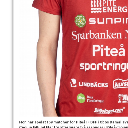
Hon har spelat 159 matcher för Piteå IF DFF i Obos Damallsv
Cecilia Edlund klar för ytterligare två säsonger i Piteå-tröja