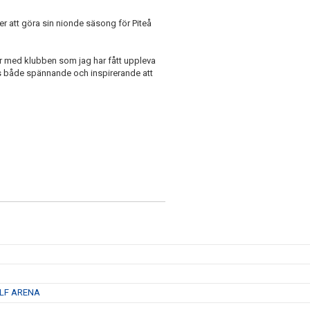
er att göra sin nionde säsong för Piteå
å år med klubben som jag har fått uppleva
s både spännande och inspirerande att
 LF ARENA