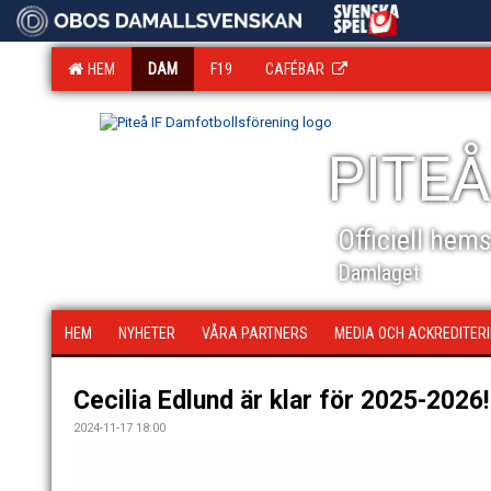
HEM
DAM
F19
CAFÉBAR
PITEÅ
Officiell hem
Damlaget
HEM
NYHETER
VÅRA PARTNERS
MEDIA OCH ACKREDITER
Cecilia Edlund är klar för 2025-2026!
2024-11-17 18:00