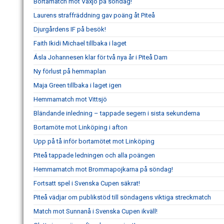
Bortamatch mot Växjö på söndag!
Laurens straffräddning gav poäng åt Piteå
Djurgårdens IF på besök!
Faith Ikidi Michael tillbaka i laget
Ásla Johannesen klar för två nya år i Piteå Dam
Ny förlust på hemmaplan
Maja Green tillbaka i laget igen
Hemmamatch mot Vittsjö
Bländande inledning – tappade segern i sista sekunderna
Bortamöte mot Linköping i afton
Upp på tå inför bortamötet mot Linköping
Piteå tappade ledningen och alla poängen
Hemmamatch mot Brommapojkarna på söndag!
Fortsatt spel i Svenska Cupen säkrat!
Piteå vädjar om publikstöd till söndagens viktiga streckmatch
Match mot Sunnanå i Svenska Cupen ikväll!