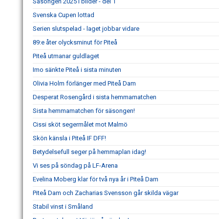
Säsongen 2025 i bilder - del 1
Svenska Cupen lottad
Serien slutspelad - laget jobbar vidare
89:e åter olycksminut för Piteå
Piteå utmanar guldlaget
Imo sänkte Piteå i sista minuten
Olivia Holm förlänger med Piteå Dam
Desperat Rosengård i sista hemmamatchen
Sista hemmamatchen för säsongen!
Cissi sköt segermålet mot Malmö
Skön känsla i Piteå IF DFF!
Betydelsefull seger på hemmaplan idag!
Vi ses på söndag på LF-Arena
Evelina Moberg klar för två nya år i Piteå Dam
Piteå Dam och Zacharias Svensson går skilda vägar
Stabil vinst i Småland