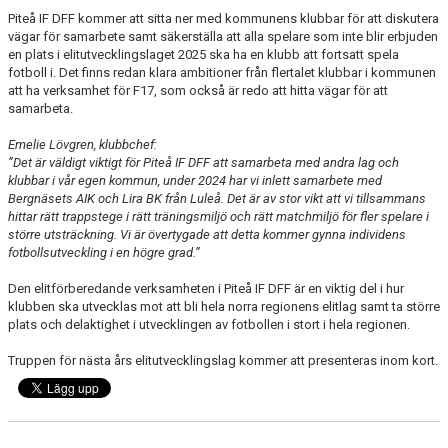
Piteå IF DFF kommer att sitta ner med kommunens klubbar för att diskutera
vägar för samarbete samt säkerställa att alla spelare som inte blir erbjuden
en plats i elitutvecklingslaget 2025 ska ha en klubb att fortsatt spela
fotboll i. Det finns redan klara ambitioner från flertalet klubbar i kommunen
att ha verksamhet för F17, som också är redo att hitta vägar för att
samarbeta.
Emelie Lövgren, klubbchef:
”Det är väldigt viktigt för Piteå IF DFF att samarbeta med andra lag och
klubbar i vår egen kommun, under 2024 har vi inlett samarbete med
Bergnäsets AIK och Lira BK från Luleå. Det är av stor vikt att vi tillsammans
hittar rätt trappstege i rätt träningsmiljö och rätt matchmiljö för fler spelare i
större utsträckning. Vi är övertygade att detta kommer gynna individens
fotbollsutveckling i en högre grad.”
Den elitförberedande verksamheten i Piteå IF DFF är en viktig del i hur
klubben ska utvecklas mot att bli hela norra regionens elitlag samt ta större
plats och delaktighet i utvecklingen av fotbollen i stort i hela regionen.
Truppen för nästa års elitutvecklingslag kommer att presenteras inom kort.