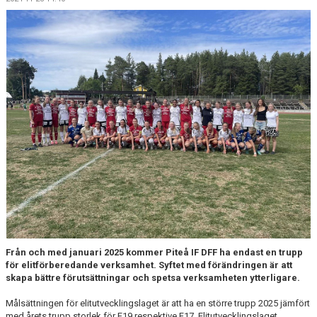
BILDGALLERI
DOKUMENT
MATCHER OCH SERIETABELL
INKLUDERINGSPENG
Från och med januari 2025 kommer Piteå IF DFF ha endast en trupp
för elitförberedande verksamhet. Syftet med förändringen är att
skapa bättre förutsättningar och spetsa verksamheten ytterligare.
Målsättningen för elitutvecklingslaget är att ha en större trupp 2025 jämfört
med årets trupp storlek för F19 respektive F17. Elitutvecklingslaget