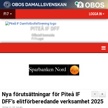
F17
LOGGA IN
PITEÅ IF DFF
Officiell hemsida
F17-Laget
HEM
NYHETER
KALENDER
MATCHER
Nya förutsättningar för Piteå IF
<
>
TRUPPEN
DFF’s elitförberedande verksamhet 2025
2024-11-25 14:40