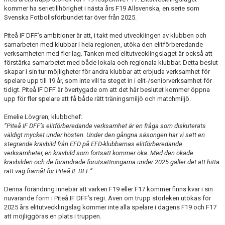
kommer ha serietillhörighet i nästa års F19 Allsvenska, en serie som
Svenska Fotbollsförbundet tar över från 2025.
Piteå IF DFF’s ambitioner är att, i takt med utvecklingen av klubben och
samarbeten med klubbar i hela regionen, utöka den elitförberedande
verksamheten med fler lag. Tanken med elitutvecklingslaget är också att
förstärka samarbetet med både lokala och regionala klubbar. Detta beslut
skapar i sin tur möjligheter för andra klubbar att erbjuda verksamhet för
spelare upp till 19 år, som inte vill ta steget in i elit-/seniorverksamhet för
tidigt. Piteå IF DFF är övertygade om att det här beslutet kommer öppna
upp för fler spelare att få både rätt träningsmiljö och matchmiljö.
Emelie Lövgren, klubbchef:
”Piteå IF DFF’s elitförberedande verksamhet är en fråga som diskuterats
väldigt mycket under hösten. Under den gångna säsongen har vi sett en
stegrande kravbild från EFD på EFD-klubbarnas elitförberedande
verksamheter, en kravbild som fortsatt kommer öka. Med den ökade
kravbilden och de förändrade förutsättningarna under 2025 gäller det att hitta
rätt väg framåt för Piteå IF DFF.”
Denna förändring innebär att varken F19 eller F17 kommer finns kvar i sin
nuvarande form i Piteå IF DFF’s regi. Även om trupp storleken utökas för
2025 års elitutvecklingslag kommer inte alla spelare i dagens F19 och F17
att möjliggöras en plats i truppen.