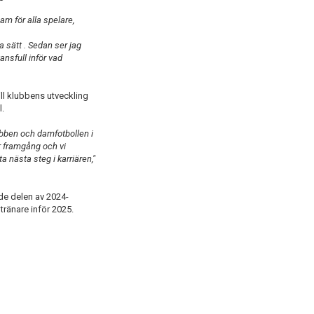
am för alla spelare,
 sätt . Sedan ser jag
nsfull inför vad
ill klubbens utveckling
l.
ubben och damfotbollen i
år framgång och vi
 nästa steg i karriären,"
de delen av 2024-
ränare inför 2025.