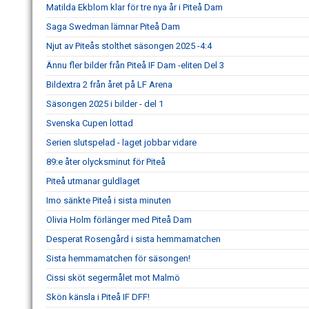
Matilda Ekblom klar för tre nya år i Piteå Dam
Saga Swedman lämnar Piteå Dam
Njut av Piteås stolthet säsongen 2025 -4:4
Ännu fler bilder från Piteå IF Dam -eliten Del 3
Bildextra 2 från året på LF Arena
Säsongen 2025 i bilder - del 1
Svenska Cupen lottad
Serien slutspelad - laget jobbar vidare
89:e åter olycksminut för Piteå
Piteå utmanar guldlaget
Imo sänkte Piteå i sista minuten
Olivia Holm förlänger med Piteå Dam
Desperat Rosengård i sista hemmamatchen
Sista hemmamatchen för säsongen!
Cissi sköt segermålet mot Malmö
Skön känsla i Piteå IF DFF!