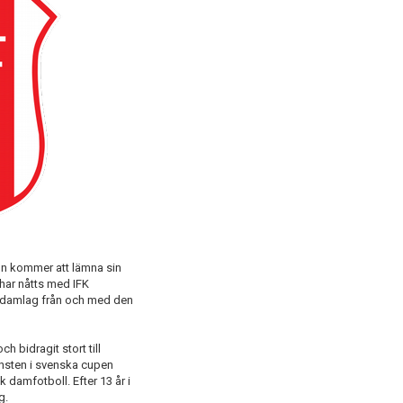
son kommer att lämna sin
har nåtts med IFK
as damlag från och med den
ch bidragit stort till
insten i svenska cupen
damfotboll. Efter 13 år i
g.