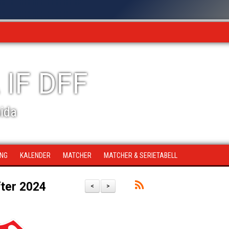
 IF DFF
sida
ING
KALENDER
MATCHER
MATCHER & SERIETABELL
fter 2024
<
>