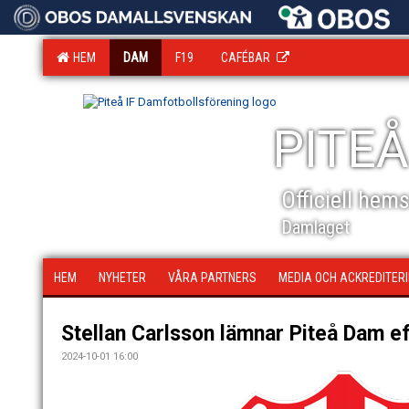
HEM
DAM
F19
CAFÉBAR
PITEÅ
Officiell hem
Damlaget
HEM
NYHETER
VÅRA PARTNERS
MEDIA OCH ACKREDITER
Stellan Carlsson lämnar Piteå Dam e
2024-10-01 16:00