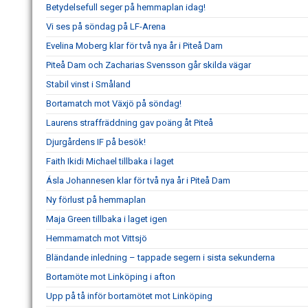
Betydelsefull seger på hemmaplan idag!
Vi ses på söndag på LF-Arena
Evelina Moberg klar för två nya år i Piteå Dam
Piteå Dam och Zacharias Svensson går skilda vägar
Stabil vinst i Småland
Bortamatch mot Växjö på söndag!
Laurens straffräddning gav poäng åt Piteå
Djurgårdens IF på besök!
Faith Ikidi Michael tillbaka i laget
Ásla Johannesen klar för två nya år i Piteå Dam
Ny förlust på hemmaplan
Maja Green tillbaka i laget igen
Hemmamatch mot Vittsjö
Bländande inledning – tappade segern i sista sekunderna
Bortamöte mot Linköping i afton
Upp på tå inför bortamötet mot Linköping