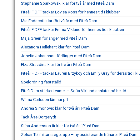
Stephanie Sparkowski klar för två år med Piteå Dam
Piteå IF DFF tackar Lovisa Koss för hennes tid i klubben
Mia Endacott klar för två år med Piteå Dam
Piteå IF DFF tackar Emma Viklund för hennes tid i klubben
Maja Green förlänger med Piteå Dam
Alexandra Hellekant klar för Piteå Dam
Josefin Johansson förlänger med Piteå Dam
Elza Strazdina klar för tre år i Piteå Dam
Piteå IF DFF tackar Lauren Brzykcy och Emily Gray för deras tid i k
Spelordning fastställd
Piteå Dam stärker teamet – Sofia Viklund ansluter på heltid
Wilma Carlsson lämnar pif
Andrea Simonovic klar för två år i Piteå Dam
Tack Åse Borgeryd!
Stina Andersson är klar för två år i Piteå Dam
Zohair Tehini tar steget upp – ny assisterande tränare i Piteå Dam