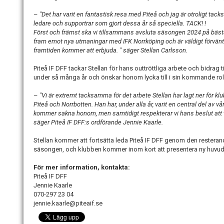
–
"Det har varit en fantastisk resa med Piteå och jag är otroligt tacks
ledare och supportrar som gjort dessa år så speciella. TACK! !
Först och främst ska vi tillsammans avsluta säsongen 2024 på bästa
fram emot nya utmaningar med IFK Norrköping och är väldigt förvänta
framtiden kommer att erbjuda. " säger Stellan Carlsson.
Piteå IF DFF tackar Stellan för hans outtröttliga arbete och bidrag t
under så många år och önskar honom lycka till i sin kommande rol
–
"Vi är extremt tacksamma för det arbete Stellan har lagt ner för kl
Piteå och Norrbotten. Han har, under alla år, varit en central del av v
kommer sakna honom, men samtidigt respekterar vi hans beslut att ta
säger Piteå IF DFF:s ordförande Jennie Kaarle.
Stellan kommer att fortsätta leda Piteå IF DFF genom den resteran
säsongen, och klubben kommer inom kort att presentera ny huvudt
För mer information, kontakta:
Piteå IF DFF
Jennie Kaarle
070-297 23 04
jennie.kaarle@piteaif.se