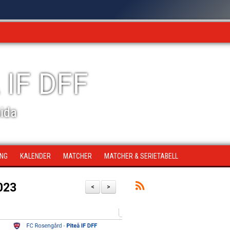
 IF DFF
sida
ING
KALENDER
MATCHER
MATCHER & SERIETABELL
023
<
>