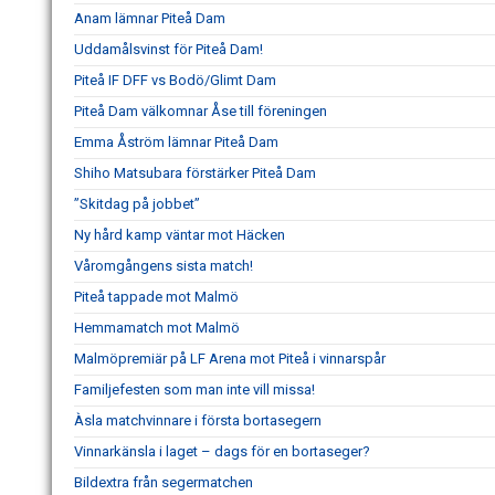
Anam lämnar Piteå Dam
Uddamålsvinst för Piteå Dam!
Piteå IF DFF vs Bodö/Glimt Dam
Piteå Dam välkomnar Åse till föreningen
Emma Åström lämnar Piteå Dam
Shiho Matsubara förstärker Piteå Dam
”Skitdag på jobbet”
Ny hård kamp väntar mot Häcken
Våromgångens sista match!
Piteå tappade mot Malmö
Hemmamatch mot Malmö
Malmöpremiär på LF Arena mot Piteå i vinnarspår
Familjefesten som man inte vill missa!
Àsla matchvinnare i första bortasegern
Vinnarkänsla i laget – dags för en bortaseger?
Bildextra från segermatchen