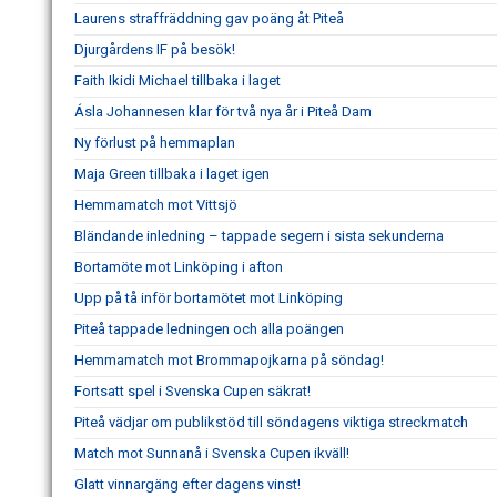
Laurens straffräddning gav poäng åt Piteå
Djurgårdens IF på besök!
Faith Ikidi Michael tillbaka i laget
Ásla Johannesen klar för två nya år i Piteå Dam
Ny förlust på hemmaplan
Maja Green tillbaka i laget igen
Hemmamatch mot Vittsjö
Bländande inledning – tappade segern i sista sekunderna
Bortamöte mot Linköping i afton
Upp på tå inför bortamötet mot Linköping
Piteå tappade ledningen och alla poängen
Hemmamatch mot Brommapojkarna på söndag!
Fortsatt spel i Svenska Cupen säkrat!
Piteå vädjar om publikstöd till söndagens viktiga streckmatch
Match mot Sunnanå i Svenska Cupen ikväll!
Glatt vinnargäng efter dagens vinst!