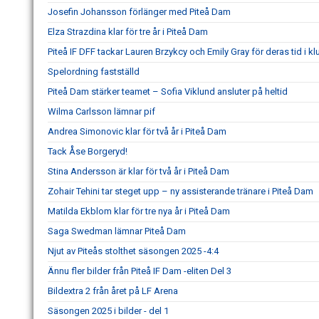
Josefin Johansson förlänger med Piteå Dam
Elza Strazdina klar för tre år i Piteå Dam
Piteå IF DFF tackar Lauren Brzykcy och Emily Gray för deras tid i k
Spelordning fastställd
Piteå Dam stärker teamet – Sofia Viklund ansluter på heltid
Wilma Carlsson lämnar pif
Andrea Simonovic klar för två år i Piteå Dam
Tack Åse Borgeryd!
Stina Andersson är klar för två år i Piteå Dam
Zohair Tehini tar steget upp – ny assisterande tränare i Piteå Dam
Matilda Ekblom klar för tre nya år i Piteå Dam
Saga Swedman lämnar Piteå Dam
Njut av Piteås stolthet säsongen 2025 -4:4
Ännu fler bilder från Piteå IF Dam -eliten Del 3
Bildextra 2 från året på LF Arena
Säsongen 2025 i bilder - del 1