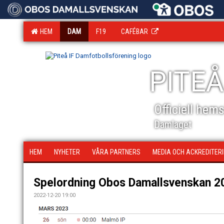
HEM
DAM
F19
CAFÉBAR
PITEÅ
Officiell hem
Damlaget
HEM
NYHETER
VÅRA PARTNERS
MEDIA OCH ACKREDITER
Spelordning Obos Damallsvenskan 2
2022-12-20 19:00