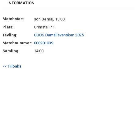
BILJETTER OCH SÄSONGSKORT
INFORMATION
MATCHER
Matchstart:
sön 04 maj, 15:00
Plats:
Grimsta IP 1
PITEENERGI PRE CAMP 2026
Tävling:
OBOS Damallsvenskan 2025
Matchnummer:
000201039
Samling:
14:00
<< Tillbaka