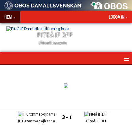
HEM
LOGGA IN
PITEÅ IF DFF
Officiell hemsida
HEM
NYHETER
VÅR VÄRDEGRUND
OM KLUBBEN
3 - 1
IF Brommapojkarna
Piteå IF DFF
KONTAKT