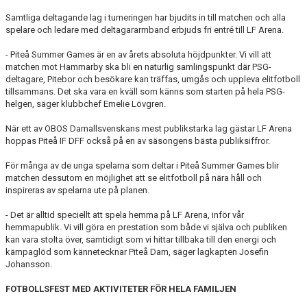
Samtliga deltagande lag i turneringen har bjudits in till matchen och alla
spelare och ledare med deltagararmband erbjuds fri entré till LF Arena.
- Piteå Summer Games är en av årets absoluta höjdpunkter. Vi vill att
matchen mot Hammarby ska bli en naturlig samlingspunkt där PSG-
deltagare, Pitebor och besökare kan träffas, umgås och uppleva elitfotboll
tillsammans. Det ska vara en kväll som känns som starten på hela PSG-
helgen, säger klubbchef Emelie Lövgren.
När ett av OBOS Damallsvenskans mest publikstarka lag gästar LF Arena
hoppas Piteå IF DFF också på en av säsongens bästa publiksiffror.
För många av de unga spelarna som deltar i Piteå Summer Games blir
matchen dessutom en möjlighet att se elitfotboll på nära håll och
inspireras av spelarna ute på planen.
- Det är alltid speciellt att spela hemma på LF Arena, inför vår
hemmapublik. Vi vill göra en prestation som både vi själva och publiken
kan vara stolta över, samtidigt som vi hittar tillbaka till den energi och
kämpaglöd som kännetecknar Piteå Dam, säger lagkapten Josefin
Johansson.
FOTBOLLSFEST MED AKTIVITETER FÖR HELA FAMILJEN