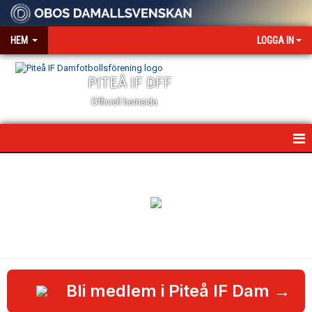
HEM
LOGGA IN
PITEÅ IF DFF
Officiell hemsida
HEM
NYHETER
VÅR VÄRDEGRUND
OM KLUBBEN
KONTAKT
Bli medlem i Piteå IF Dam
→