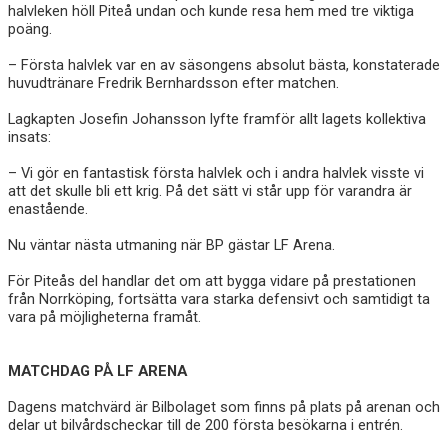
halvleken höll Piteå undan och kunde resa hem med tre viktiga
poäng.
– Första halvlek var en av säsongens absolut bästa, konstaterade
huvudtränare Fredrik Bernhardsson efter matchen.
Lagkapten Josefin Johansson lyfte framför allt lagets kollektiva
insats:
– Vi gör en fantastisk första halvlek och i andra halvlek visste vi
att det skulle bli ett krig. På det sätt vi står upp för varandra är
enastående.
Nu väntar nästa utmaning när BP gästar LF Arena.
För Piteås del handlar det om att bygga vidare på prestationen
från Norrköping, fortsätta vara starka defensivt och samtidigt ta
vara på möjligheterna framåt.
MATCHDAG PÅ LF ARENA
Dagens matchvärd är Bilbolaget som finns på plats på arenan och
delar ut bilvårdscheckar till de 200 första besökarna i entrén.