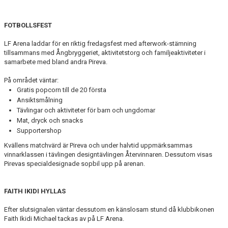
FOTBOLLSFEST
LF Arena laddar för en riktig fredagsfest med afterwork-stämning
tillsammans med Ångbryggeriet, aktivitetstorg och familjeaktiviteter i
samarbete med bland andra Pireva.
På området väntar:
Gratis popcorn till de 20 första
Ansiktsmålning
Tävlingar och aktiviteter för barn och ungdomar
Mat, dryck och snacks
Supportershop
Kvällens matchvärd är Pireva och under halvtid uppmärksammas
vinnarklassen i tävlingen designtävlingen Återvinnaren. Dessutom visas
Pirevas specialdesignade sopbil upp på arenan.
FAITH IKIDI HYLLAS
Efter slutsignalen väntar dessutom en känslosam stund då klubbikonen
Faith Ikidi Michael tackas av på LF Arena.