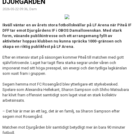
DJURGÅRDEN
2026-05-22 09:36, Dam
Ikväll väntar en av årets stora fotbollskvällar på LF Arena när Piteå IF
DFF tar emot Djurgårdens IF i OBOS Damallsvenskan. Med stark
form, växande publikintresse och ett arrangemang fyllt av
aktiviteter hoppas klubben nu kunna spräcka 1000-gränsen och
skapa en riktig publikfest på LF Arena.
Efter en intensiv start på säsongen kommer Piteå till matchen med gott
självförtroende. Laget har tagit flera starka segrar under våren och
imponerat med sitt höga presspel, sin energi och den tydliga lagkänslan
som vuxit fram i gruppen.
Segern hemma mot FC Rosengård blev ytterligare ett styrkebesked.
Spelare som Alexandra Hellekant, Sharon Sampson och Shiho Matsubara
har klivit fram offensivt samtidigt som laget visat en stark kollektiv
arbetsinsats.
– Det här är mer än ett lag, det är en familj, sa Sharon Sampson efter
segern mot Rosengård.
Matchen mot Djurgården blir samtidigt betydligt mer än bara 90 minuter
fotboll.