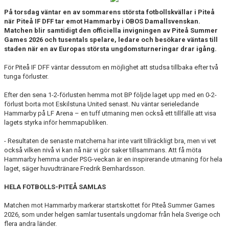
På torsdag väntar en av sommarens största fotbollskvällar i Piteå
när Piteå IF DFF tar emot Hammarby i OBOS Damallsvenskan.
Matchen blir samtidigt den officiella invigningen av Piteå Summer
Games 2026 och tusentals spelare, ledare och besökare väntas till
staden när en av Europas största ungdomsturneringar drar igång.
För Piteå IF DFF väntar dessutom en möjlighet att studsa tillbaka efter två
tunga förluster.
Efter den sena 1-2-förlusten hemma mot BP följde laget upp med en 0-2-
förlust borta mot Eskilstuna United senast. Nu väntar serieledande
Hammarby på LF Arena – en tuff utmaning men också ett tillfälle att visa
lagets styrka inför hemmapubliken.
- Resultaten de senaste matcherna har inte varit tillräckligt bra, men vi vet
också vilken nivå vi kan nå när vi gör saker tillsammans. Att få möta
Hammarby hemma under PSG-veckan är en inspirerande utmaning för hela
laget, säger huvudtränare Fredrik Bernhardsson.
HELA FOTBOLLS-PITEÅ SAMLAS
Matchen mot Hammarby markerar startskottet för Piteå Summer Games
2026, som under helgen samlar tusentals ungdomar från hela Sverige och
flera andra länder.