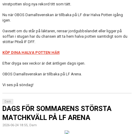
vinstpotten slog nya rekord titt som tätt.
Nu när OBOS Damallsvenskan är tillbaka på LF drar Halva Potten igång
igen.
Oavsett om du står på läktaren, rensar jordgubbslandet eller ligger på
soffan i stugan har du chansen att ta hem halva potten samtidigt som du
stöttar Piteå IF DFF.
KÖP DINA HALVA POTTEN HÄR
Efter dryga sex veckor är det äntligen dags igen.
OBOS Damallsvenskan är tillbaka på LF Arena.
Vi ses på söndag!
Dam
DAGS FÖR SOMMARENS STÖRSTA
MATCHKVÄLL PÅ LF ARENA
2026-06-24 18:55, Dam