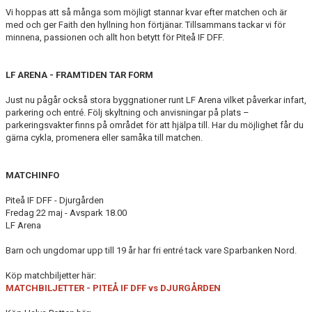
Vi hoppas att så många som möjligt stannar kvar efter matchen och är
med och ger Faith den hyllning hon förtjänar. Tillsammans tackar vi för
minnena, passionen och allt hon betytt för Piteå IF DFF.
LF ARENA - FRAMTIDEN TAR FORM
Just nu pågår också stora byggnationer runt LF Arena vilket påverkar infart,
parkering och entré. Följ skyltning och anvisningar på plats –
parkeringsvakter finns på området för att hjälpa till. Har du möjlighet får du
gärna cykla, promenera eller samåka till matchen.
MATCHINFO
Piteå IF DFF - Djurgården
Fredag 22 maj - Avspark 18.00
LF Arena
Barn och ungdomar upp till 19 år har fri entré tack vare Sparbanken Nord.
Köp matchbiljetter här:
MATCHBILJETTER - PITEÅ IF DFF vs DJURGÅRDEN