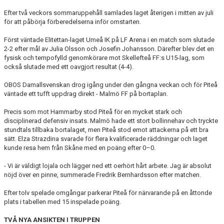
Efter två
veckors sommaruppehåll samlades laget återigen i mitten av juli
för att påbörja förberedelserna inför omstarten.
Först väntade Elitettan-laget Umeå IK på LF Arena i en match som slutade
2-2 efter mål av Julia Olsson och Josefin Johansson. Därefter blev det en
fysisk och tempofylld genomkörare mot Skellefteå FF:s U15-lag, som
också slutade med ett oavgjort resultat (4-4).
OBOS Damallsvenskan drog igång under den gångna veckan och för Piteå
väntade ett tufft uppdrag direkt - Malmö FF på bortaplan.
Precis som mot Hammarby stod Piteå för en mycket stark och
disciplinerad defensiv insats. Malmö hade ett stort bollinnehav och tryckte
stundtals tillbaka bortalaget, men Piteå stod emot attackerna på ett bra
sätt. Elza Strazdina svarade för flera kvalificerade räddningar och laget
kunde resa hem från Skåne med en poäng efter 0–0.
- Vi är väldigt lojala och lägger ned ett oerhört hårt arbete. Jag är absolut
nöjd över en pinne, summerade Fredrik Bernhardsson efter matchen.
Efter tolv spelade omgångar parkerar Piteå för närvarande på en åttonde
plats i tabellen med 15 inspelade poäng.
TVÅ NYA ANSIKTEN I TRUPPEN