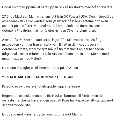
Under sommaruppehållet har truppen också förstärkts med två försvarare.
27-åriga Madison Murnin har anslutit från DC Power i USA. Den mångsidiga
amerikanskan kan användas som ytterback på båda kanterna och även
centralt på mittfältet. Mot Malmö FF kom också den damallsvenska
debuten i Piteåtröjan när hon byttes in i den 79:e matchminuten.
Även Sofia Parkner har anslutit till laget från KIF Örebro. Den 25-åriga
mittbacken kommer från en stark vår i Elitettan där hon, utöver sitt
defensiva arbete, stod för fyra mål på tio matcher. Parkner har sedan
tidigare allsvensk erfarenhet från AIK och fanns precis som Murnin med i
matchtruppen mot Malmö.
Nu väntar möjligheten till hemmadebut på LF Arena.
YTTERLIGARE TOPPLAG KOMMER TILL STAN
På söndag skruvas svårighetsgraden upp ytterligare.
Regerande svenska mästarna BK Häcken kommer till Piteå - men de
senaste matcherna har återigen visat att Piteå har kapacitet att stå upp mot
seriens toppskikte.
En poäng mot Hammarby. En poäng borta mot Malmö.