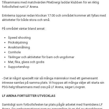
Tillsammans med matchvärden PiteEnergi laddar klubben för en riktig
fotbollsfest runt LF Arena.
Entréerna öppnar redan klockan 17.00 och området kommer att fyllas med
aktiviteter för både stora och små.
På området väntar bland annat:
Speed shooting
Prickskjutning
Ansiktsmålning
Cornhole
Tävlingar och aktiviteter för barn och ungdomar
Mat, fika, glass och godis
Supportershop
- Det är något speciellt när så många människor med ett gemensamt
intresse samlas på samma plats. Vi hoppas att många väljer att starta sin
PSG-helg tillsammans med oss på LF Arena, säger Lövgren.
LF ARENA FORTSÄTTER UTVECKLAS
Samtidigt som fotbollsfesten tar plats pågår arbetet med framtidens LF
Arena. De ombyggnationer som nu genomförs är en del av utvecklingen