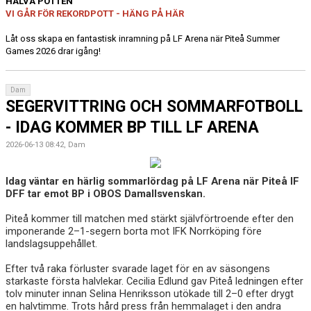
HALVA POTTEN
VI GÅR FÖR REKORDPOTT - HÄNG PÅ HÄR
Låt oss skapa en fantastisk inramning på LF Arena när Piteå Summer
Games 2026 drar igång!
Dam
SEGERVITTRING OCH SOMMARFOTBOLL
- IDAG KOMMER BP TILL LF ARENA
2026-06-13 08:42, Dam
Idag väntar en härlig sommarlördag på LF Arena när Piteå IF
DFF tar emot BP i OBOS Damallsvenskan.
Piteå kommer till matchen med stärkt självförtroende efter den
imponerande 2–1-segern borta mot IFK Norrköping före
landslagsuppehållet.
Efter två raka förluster svarade laget för en av säsongens
starkaste första halvlekar. Cecilia Edlund gav Piteå ledningen efter
tolv minuter innan Selina Henriksson utökade till 2–0 efter drygt
en halvtimme. Trots hård press från hemmalaget i den andra