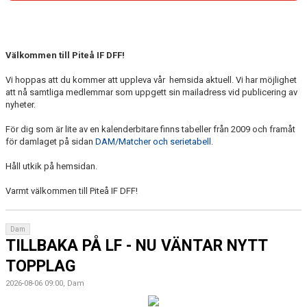
BILJETTER OCH SÄSONGSKORT
MATCHER
Välkommen till Piteå IF DFF!
PITEENERGI PRE CAMP 2026
Vi hoppas att du kommer att uppleva vår hemsida aktuell. Vi har möjlighet
att nå samtliga medlemmar som uppgett sin mailadress vid publicering av
nyheter.
För dig som är lite av en kalenderbitare finns tabeller från 2009 och framåt
för damlaget på sidan
DAM/Matcher och serietabell
.
Håll utkik på hemsidan.
Varmt välkommen till Piteå IF DFF!
Dam
TILLBAKA PÅ LF - NU VÄNTAR NYTT
TOPPLAG
2026-08-06 09:00, Dam