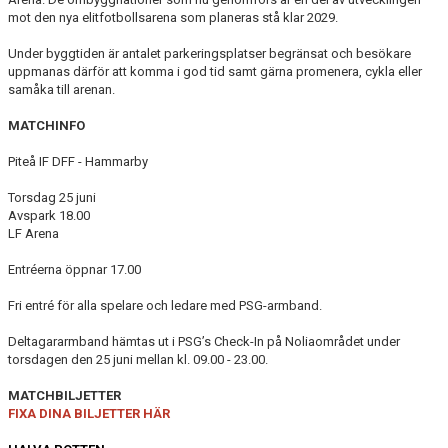
mot den nya elitfotbollsarena som planeras stå klar 2029.
Under byggtiden är antalet parkeringsplatser begränsat och besökare
uppmanas därför att komma i god tid samt gärna promenera, cykla eller
samåka till arenan.
MATCHINFO
Piteå IF DFF - Hammarby
Torsdag 25 juni
Avspark 18.00
LF Arena
Entréerna öppnar 17.00
Fri entré för alla spelare och ledare med PSG-armband.
Deltagararmband hämtas ut i PSG’s Check-In på Noliaområdet under
torsdagen den 25 juni mellan kl. 09.00 - 23.00.
MATCHBILJETTER
FIXA DINA BILJETTER HÄR