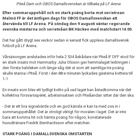
Piteå Dam och OBOS Damallsvenskan är tillbaka på LF Arena
Efter sommaruppehåll och en stark poäng borta mot serietrean
Malmö FF är det äntligen dags för OBOS Damallsvenskan att
återvända till LF Arena. På söndag den 9 augusti väntar regerande
svenska mästarna och serietvåan BK Häcken med matchstart 14.00.
Det har gått drygt sex veckor sedan vi senast fick uppleva damallsvensk
fotboll på LF Arena.
Vårsäsongen avslutades inför hela 2 534 åskådare när Piteå IF DFF stod för
en stark insats mot Hammarby. Julia Olsson gav hemmalaget ledningen i
den första halvleken och länge såg det ut som att samtliga tre poäng
skulle stanna i Piteå. Först i den 88:e minuten lyckades gästerna kvittera till
1-1.
En insats som blev ett tydligt kvitto på vad laget kan åstadkomma när det
kollektiva försvarsspelet, arbetsinsatsen och Piteåandan sitter där den ska.
- Det är ett bra signalvärde och en god känsla vi kan ta med oss in i
sommaruppehållet. Det är otroligt viktigt för moralen i laget. Det är inte
bara att komma hit och hämta poäng för någon, konstaterade
huvudtränare Fredrik Bernhardsson efter matchen.
STARK POÄNG I DAMALLSVENSKA OMSTARTEN