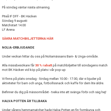
På söndag väntar nästa utmaning.
Piteå IF DFF - BK Häcken
Söndag 9 augusti
Matchstart 14.00
LF Arena
SÄKRA MATCHBILJETTERNA HÄR
NOLIA-ERBJUDANDE
Under veckan hittar du oss på Noliamässans Barn- & Unga-område.
Alla mässbesökare får
30 % rabatt
på matchbiljetter till söndagens match
mot BK Häcken vid köp på plats i vår pop-up
Vi finns på plats onsdag - lördag mellan 10.00 - 17.00, där vi bjuder på
aktiviteter för barn och unga, fotbollssnack och kaffe för dem lite äldre.
Befinner du dig på mässområdet - tveka inte att svänga förbi och säg hej!
HALVA POTTEN ÄR TILLBAKA
Under vårens hemmamatcher hade Halva Potten en fin formkurva och