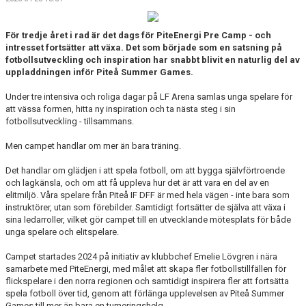
BILJETTER OCH SÄSONGSKORT
MATCHER
För tredje året i rad är det dags för PiteEnergi Pre Camp - och
intresset fortsätter att växa. Det som började som en satsning på
fotbollsutveckling och inspiration har snabbt blivit en naturlig del av
PITEENERGI PRE CAMP 2026
uppladdningen inför Piteå Summer Games.
Under tre intensiva och roliga dagar på LF Arena samlas unga spelare för
att vässa formen, hitta ny inspiration och ta nästa steg i sin
fotbollsutveckling - tillsammans.
Men campet handlar om mer än bara träning.
Det handlar om glädjen i att spela fotboll, om att bygga självförtroende
och lagkänsla, och om att få uppleva hur det är att vara en del av en
elitmiljö. Våra spelare från Piteå IF DFF är med hela vägen - inte bara som
instruktörer, utan som förebilder. Samtidigt fortsätter de själva att växa i
sina ledarroller, vilket gör campet till en utvecklande mötesplats för både
unga spelare och elitspelare.
Campet startades 2024 på initiativ av klubbchef Emelie Lövgren i nära
samarbete med PiteEnergi, med målet att skapa fler fotbollstillfällen för
flickspelare i den norra regionen och samtidigt inspirera fler att fortsätta
spela fotboll över tid, genom att förlänga upplevelsen av Piteå Summer
Games till mer än bara en turneringshelg.