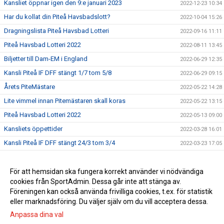
Kansliet öppnar igen den 9:e januari 2023
2022-12-23 10:34
Har du kollat din Piteå Havsbadslott?
2022-10-04 15:26
Dragningslista Piteå Havsbad Lotteri
2022-09-16 11:11
Piteå Havsbad Lotteri 2022
2022-08-11 13:45
Biljetter till Dam-EM i England
2022-06-29 12:35
Kansli Piteå IF DFF stängt 1/7 tom 5/8
2022-06-29 09:15
Årets PiteMästare
2022-05-22 14:28
Lite vimmel innan Pitemästaren skall koras
2022-05-22 13:15
Piteå Havsbad Lotteri 2022
2022-05-13 09:00
Kansliets öppettider
2022-03-28 16:01
Kansli Piteå IF DFF stängt 24/3 tom 3/4
2022-03-23 17:05
Årsmöte Piteå IF DFF 20220329
2022-03-08 16:00
Träningsmatcher i helgen utan publik
För att hemsidan ska fungera korrekt använder vi nödvändiga
2022-02-04 10:00
cookies från SportAdmin. Dessa går inte att stänga av.
Ny byter Piteå IF DFF hemsida
2021-09-14 14:09
Föreningen kan också använda frivilliga cookies, t.ex. för statistik
eller marknadsföring. Du väljer själv om du vill acceptera dessa.
Anpassa dina val