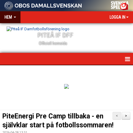
HEM
LOGGA IN
PITEÅ IF DFF
Officiell hemsida
HEM
NYHETER
VÅR VÄRDEGRUND
OM KLUBBEN
PiteEnergi Pre Camp tillbaka - en
<
>
KONTAKT
självklar start på fotbollssommaren!
2026-04-28 13:51