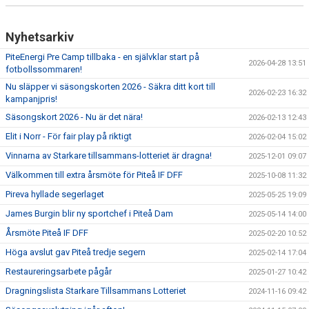
Nyhetsarkiv
PiteEnergi Pre Camp tillbaka - en självklar start på
2026-04-28 13:51
fotbollssommaren!
Nu släpper vi säsongskorten 2026 - Säkra ditt kort till
2026-02-23 16:32
kampanjpris!
Säsongskort 2026 - Nu är det nära!
2026-02-13 12:43
Elit i Norr - För fair play på riktigt
2026-02-04 15:02
Vinnarna av Starkare tillsammans-lotteriet är dragna!
2025-12-01 09:07
Välkommen till extra årsmöte för Piteå IF DFF
2025-10-08 11:32
Pireva hyllade segerlaget
2025-05-25 19:09
James Burgin blir ny sportchef i Piteå Dam
2025-05-14 14:00
Årsmöte Piteå IF DFF
2025-02-20 10:52
Höga avslut gav Piteå tredje segern
2025-02-14 17:04
Restaureringsarbete pågår
2025-01-27 10:42
Dragningslista Starkare Tillsammans Lotteriet
2024-11-16 09:42