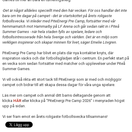
-Det är något alldeles speciellt med den här veckan. För oss handlar det inte
bara om tre dagar på campet - det är startskottet på årets roligaste
fotbollsvecka. Vi inleder med PiteEnergi Pre Camp, fortsätter med vår
hemmamatch mot Hammarby på LF Arena och går sedan rakt in i Piteå
Summer Games - när hela staden fylls av spelare, ledare och
fotbollsintresserade från hela Sverige och världen. Det är en miljö som
verkligen inspirerar och skapar minnen för livet, säger Emelie Lövgren.
PiteEnergi Pre Camp har blivit en plats där nya kontakter knyts, där
inspiration väcks och där fotbollsglädjen står i centrum. En perfekt start på
en vecka som sedan fortsätter med matcher och upplevelser under Piteå
Summer Games.
Vi vill också rikta ett stort tack till PiteEnergi som är med och möjliggör
campet och bidrar till att skapa dessa dagar för våra unga spelare.
Läs mer om campet och anmäl ditt barns deltagande genom att
klicka
HÄR
eller klicka på “PiteEnergi Pre Camp 2026” i menyraden högst
upp på sidan.
Vi ser fram emot en årets roligaste fotbollsvecka tillsammans!