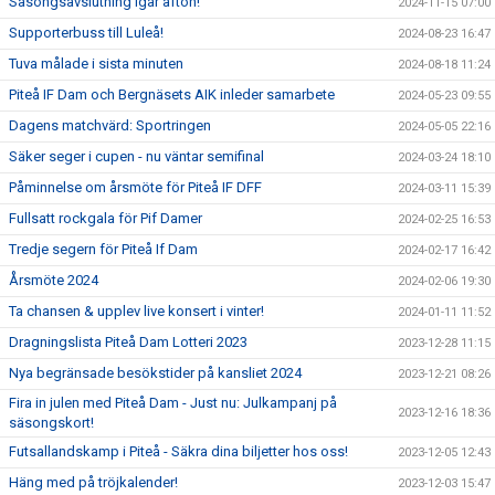
Säsongsavslutning igår afton!
2024-11-15 07:00
Supporterbuss till Luleå!
2024-08-23 16:47
Tuva målade i sista minuten
2024-08-18 11:24
Piteå IF Dam och Bergnäsets AIK inleder samarbete
2024-05-23 09:55
Dagens matchvärd: Sportringen
2024-05-05 22:16
Säker seger i cupen - nu väntar semifinal
2024-03-24 18:10
Påminnelse om årsmöte för Piteå IF DFF
2024-03-11 15:39
Fullsatt rockgala för Pif Damer
2024-02-25 16:53
Tredje segern för Piteå If Dam
2024-02-17 16:42
Årsmöte 2024
2024-02-06 19:30
Ta chansen & upplev live konsert i vinter!
2024-01-11 11:52
Dragningslista Piteå Dam Lotteri 2023
2023-12-28 11:15
Nya begränsade besökstider på kansliet 2024
2023-12-21 08:26
Fira in julen med Piteå Dam - Just nu: Julkampanj på
2023-12-16 18:36
säsongskort!
Futsallandskamp i Piteå - Säkra dina biljetter hos oss!
2023-12-05 12:43
Häng med på tröjkalender!
2023-12-03 15:47