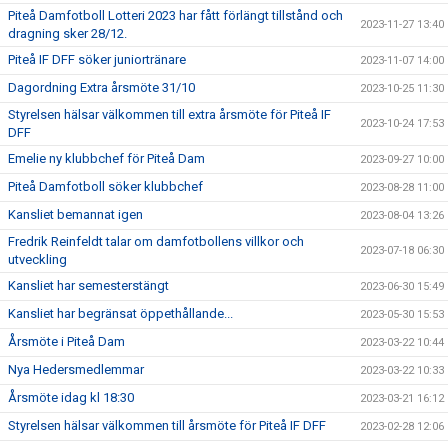
Piteå Damfotboll Lotteri 2023 har fått förlängt tillstånd och
2023-11-27 13:40
dragning sker 28/12.
Piteå IF DFF söker juniortränare
2023-11-07 14:00
Dagordning Extra årsmöte 31/10
2023-10-25 11:30
Styrelsen hälsar välkommen till extra årsmöte för Piteå IF
2023-10-24 17:53
DFF
Emelie ny klubbchef för Piteå Dam
2023-09-27 10:00
Piteå Damfotboll söker klubbchef
2023-08-28 11:00
Kansliet bemannat igen
2023-08-04 13:26
Fredrik Reinfeldt talar om damfotbollens villkor och
2023-07-18 06:30
utveckling
Kansliet har semesterstängt
2023-06-30 15:49
Kansliet har begränsat öppethållande...
2023-05-30 15:53
Årsmöte i Piteå Dam
2023-03-22 10:44
Nya Hedersmedlemmar
2023-03-22 10:33
Årsmöte idag kl 18:30
2023-03-21 16:12
Styrelsen hälsar välkommen till årsmöte för Piteå IF DFF
2023-02-28 12:06