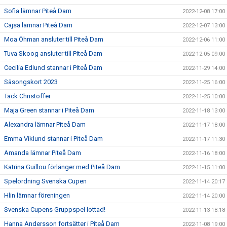
Sofia lämnar Piteå Dam
2022-12-08 17:00
Cajsa lämnar Piteå Dam
2022-12-07 13:00
Moa Öhman ansluter till Piteå Dam
2022-12-06 11:00
Tuva Skoog ansluter till Piteå Dam
2022-12-05 09:00
Cecilia Edlund stannar i Piteå Dam
2022-11-29 14:00
Säsongskort 2023
2022-11-25 16:00
Tack Christoffer
2022-11-25 10:00
Maja Green stannar i Piteå Dam
2022-11-18 13:00
Alexandra lämnar Piteå Dam
2022-11-17 18:00
Emma Viklund stannar i Piteå Dam
2022-11-17 11:30
Amanda lämnar Piteå Dam
2022-11-16 18:00
Katrina Guillou förlänger med Piteå Dam
2022-11-15 11:00
Spelordning Svenska Cupen
2022-11-14 20:17
Hlin lämnar föreningen
2022-11-14 20:00
Svenska Cupens Gruppspel lottad!
2022-11-13 18:18
Hanna Andersson fortsätter i Piteå Dam
2022-11-08 19:00