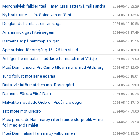
Mörk halvlek fällde Piteå – men Cissi satte två mål i andra
2024-06-13 22:29
Ny bortaturné – Linköping väntar först
2024-06-11 13:54
Du glömde hämta ut din vinst igår!
2024-06-10 10:56
Anams nick gav Piteå segern
2024-06-09 17:49
Damerna är på hemmaplan igen
2024-06-08 11:16
Spelordning för omgång 16 - 26 fastställd
2024-06-07 10:00
Äntligen hemmaplan - laddade för match mot Vittsjö
2024-06-07 09:00
Piteå Dam lanserar Pre Camp tillsammans med PiteEnergi
2024-05-27 12:09
Tung förlust mot serieledarna
2024-05-26 18:01
Brutal vår inför matchen mot Rosengård
2024-05-24 09:00
Damerna Först x Piteå Dam
2024-05-22 10:23
Målvakten räddade Örebro - Piteå nära seger
2024-05-19 17:10
Tätt möte mot Örebro
2024-05-17 09:00
Piteå pressade Hammarby inför firande storpublik – men
2024-05-13 22:19
föll med enda målet
Piteå Dam hälsar Hammarby välkommen
2024-05-12 15:30