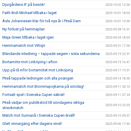
Djurgårdens IF på besök!
2025-10-02 12:00
Faith Ikidi Michael tillbaka i laget
2025-10-01 18:03
Ásla Johannesen klar för två nya år i Piteå Dam
2025-10-01 13:00
Ny förlust på hemmaplan
2025-09-28 16:31
Maja Green tillbaka i laget igen
2025-09-24 18:03
Hemmamatch mot Vittsjö
2025-09-21 17:00
Bländande inledning – tappade segern i sista sekunderna
2025-09-19 22:31
Bortamöte mot Linköping i afton
2025-09-19 16:47
Upp på tå inför bortamötet mot Linköping
2025-09-17 19:31
Piteå tappade ledningen och alla poängen
2025-09-14 18:30
Hemmamatch mot Brommapojkarna på söndag!
2025-09-11 20:10
Fortsatt spel i Svenska Cupen säkrat!
2025-09-11 07:24
Piteå vädjar om publikstöd till söndagens viktiga
2025-09-10 22:03
streckmatch
Match mot Sunnanå i Svenska Cupen ikväll!
2025-09-10 09:07
Glatt vinnargäng efter dagens vinst!
2025-09-06 17:40