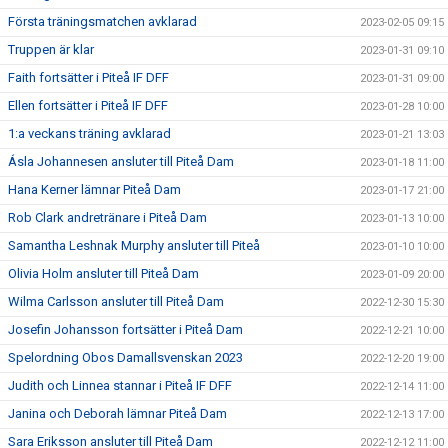
Första träningsmatchen avklarad
2023-02-05 09:15
Truppen är klar
2023-01-31 09:10
Faith fortsätter i Piteå IF DFF
2023-01-31 09:00
Ellen fortsätter i Piteå IF DFF
2023-01-28 10:00
1:a veckans träning avklarad
2023-01-21 13:03
Ásla Johannesen ansluter till Piteå Dam
2023-01-18 11:00
Hana Kerner lämnar Piteå Dam
2023-01-17 21:00
Rob Clark andretränare i Piteå Dam
2023-01-13 10:00
Samantha Leshnak Murphy ansluter till Piteå
2023-01-10 10:00
Olivia Holm ansluter till Piteå Dam
2023-01-09 20:00
Wilma Carlsson ansluter till Piteå Dam
2022-12-30 15:30
Josefin Johansson fortsätter i Piteå Dam
2022-12-21 10:00
Spelordning Obos Damallsvenskan 2023
2022-12-20 19:00
Judith och Linnea stannar i Piteå IF DFF
2022-12-14 11:00
Janina och Deborah lämnar Piteå Dam
2022-12-13 17:00
Sara Eriksson ansluter till Piteå Dam
2022-12-12 11:00