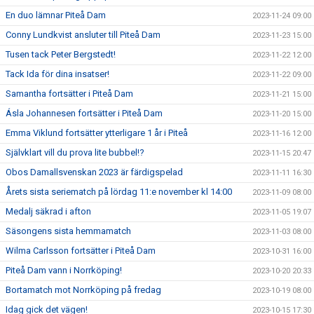
En duo lämnar Piteå Dam
2023-11-24 09:00
Conny Lundkvist ansluter till Piteå Dam
2023-11-23 15:00
Tusen tack Peter Bergstedt!
2023-11-22 12:00
Tack Ida för dina insatser!
2023-11-22 09:00
Samantha fortsätter i Piteå Dam
2023-11-21 15:00
Ásla Johannesen fortsätter i Piteå Dam
2023-11-20 15:00
Emma Viklund fortsätter ytterligare 1 år i Piteå
2023-11-16 12:00
Självklart vill du prova lite bubbel!?
2023-11-15 20:47
Obos Damallsvenskan 2023 är färdigspelad
2023-11-11 16:30
Årets sista seriematch på lördag 11:e november kl 14:00
2023-11-09 08:00
Medalj säkrad i afton
2023-11-05 19:07
Säsongens sista hemmamatch
2023-11-03 08:00
Wilma Carlsson fortsätter i Piteå Dam
2023-10-31 16:00
Piteå Dam vann i Norrköping!
2023-10-20 20:33
Bortamatch mot Norrköping på fredag
2023-10-19 08:00
Idag gick det vägen!
2023-10-15 17:30