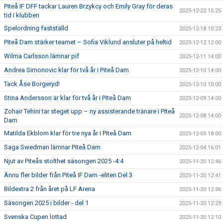
Piteå IF DFF tackar Lauren Brzykcy och Emily Gray för deras
2025-12-22 15:25
tid i klubben
Spelordning fastställd
2025-12-18 10:23
Piteå Dam stärker teamet – Sofia Viklund ansluter på heltid
2025-12-12 12:00
Wilma Carlsson lämnar pif
2025-12-11 14:00
Andrea Simonovic klar för två år i Piteå Dam
2025-12-10 14:00
Tack Åse Borgeryd!
2025-12-10 10:00
Stina Andersson är klar för två år i Piteå Dam
2025-12-09 14:00
Zohair Tehini tar steget upp – ny assisterande tränare i Piteå
2025-12-08 14:00
Dam
Matilda Ekblom klar för tre nya år i Piteå Dam
2025-12-05 18:00
Saga Swedman lämnar Piteå Dam
2025-12-04 16:01
Njut av Piteås stolthet säsongen 2025 -4:4
2025-11-20 12:46
Ännu fler bilder från Piteå IF Dam -eliten Del 3
2025-11-20 12:41
Bildextra 2 från året på LF Arena
2025-11-20 12:36
Säsongen 2025 i bilder - del 1
2025-11-20 12:29
Svenska Cupen lottad
2025-11-20 12:10