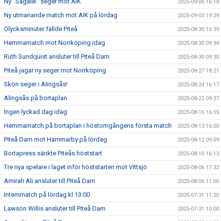
Ny ”Sagalik” seger mot AIK
2025-09-06 16:18
Ny utmanande match mot AIK på lördag
2025-09-03 19:29
Olycksminuter fällde Piteå
2025-08-30 16:39
Hemmamatch mot Norrköping idag
2025-08-30 09:34
Ruth Sundquist ansluter till Piteå Dam
2025-08-30 09:30
Piteå jagar ny seger mot Norrköping
2025-08-27 18:21
Skön seger i Alingsås!
2025-08-24 16:17
Alingsås på bortaplan
2025-08-22 09:37
Ingen lyckad dag idag
2025-08-16 16:55
Hemmamatch på bortaplan i höstomgångens första match
2025-08-13 16:00
Piteå Dam mot Hammarby på lördag
2025-08-12 09:09
Bortapress sänkte Piteås höststart
2025-08-10 16:13
Tre nya spelare i laget inför höststarten mot Vittsjö
2025-08-06 17:32
Amirah Ali ansluter till Piteå Dam
2025-08-06 11:00
Internmatch på lördag kl 13:00
2025-07-31 11:20
Lawson Willis ansluter till Piteå Dam
2025-07-31 10:00