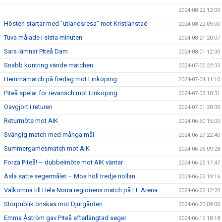
2024-08-22 12:00
Hösten startar med ”utlandsresa” mot Kristianstad
2024-08-22 09:00
Tuva målade i sista minuten
2024-08-21 20:07
Sara lämnar Piteå Dam
2024-08-01 12:30
Snabb kontring vände matchen
2024-07-05 22:33
Hemmamatch på fredag mot Linköping
2024-07-04 11:10
Piteå spelar för revansch mot Linköping
2024-07-03 10:31
Oavgjort i returen
2024-07-01 20:30
Returmöte mot AIK
2024-06-30 15:00
Svängig match med många mål
2024-06-27 22:40
Summergamesmatch mot AIK
2024-06-26 09:28
Forza Piteå! – dubbelmöte mot AIK väntar
2024-06-25 17:47
Àsla satte segermålet – Moa höll tredje nollan
2024-06-23 19:16
Välkomna till Hela Norra regionens match på LF Arena.
2024-06-22 12:20
Storpublik önskas mot Djurgården
2024-06-20 09:00
Emma Åström gav Piteå efterlängtad seger
2024-06-16 18:18