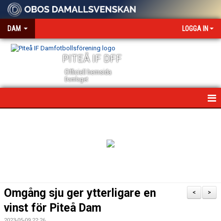
DAM
LOGGA IN
PITEÅ IF DFF
Officiell hemsida
Damlaget
HEM
NYHETER
VÅRA PARTNERS
MEDIA OCH ACKREDITERING
Omgång sju ger ytterligare en
<
>
KALENDER
vinst för Piteå Dam
2023-05-09 22:26