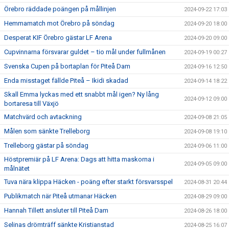
Örebro räddade poängen på mållinjen
2024-09-22 17:03
Hemmamatch mot Örebro på söndag
2024-09-20 18:00
Desperat KIF Örebro gästar LF Arena
2024-09-20 09:00
Cupvinnarna försvarar guldet – tio mål under fullmånen
2024-09-19 00:27
Svenska Cupen på bortaplan för Piteå Dam
2024-09-16 12:50
Enda misstaget fällde Piteå – Ikidi skadad
2024-09-14 18:22
Skall Emma lyckas med ett snabbt mål igen? Ny lång
2024-09-12 09:00
bortaresa till Växjö
Matchvärd och avtackning
2024-09-08 21:05
Målen som sänkte Trelleborg
2024-09-08 19:10
Trelleborg gästar på söndag
2024-09-06 11:00
Höstpremiär på LF Arena: Dags att hitta maskorna i
2024-09-05 09:00
målnätet
Tuva nära klippa Häcken - poäng efter starkt försvarsspel
2024-08-31 20:44
Publikmatch när Piteå utmanar Häcken
2024-08-29 09:00
Hannah Tillett ansluter till Piteå Dam
2024-08-26 18:00
Selinas drömträff sänkte Kristianstad
2024-08-25 16:07