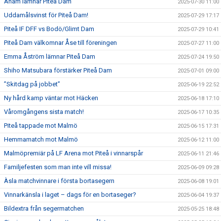
Anam lämnar Piteå Dam
2025-07-30 11:00
Uddamålsvinst för Piteå Dam!
2025-07-29 17:17
Piteå IF DFF vs Bodö/Glimt Dam
2025-07-29 10:41
Piteå Dam välkomnar Åse till föreningen
2025-07-27 11:00
Emma Åström lämnar Piteå Dam
2025-07-24 19:50
Shiho Matsubara förstärker Piteå Dam
2025-07-01 09:00
”Skitdag på jobbet”
2025-06-19 22:52
Ny hård kamp väntar mot Häcken
2025-06-18 17:10
Våromgångens sista match!
2025-06-17 10:35
Piteå tappade mot Malmö
2025-06-15 17:31
Hemmamatch mot Malmö
2025-06-12 11:00
Malmöpremiär på LF Arena mot Piteå i vinnarspår
2025-06-11 21:46
Familjefesten som man inte vill missa!
2025-06-09 09:28
Àsla matchvinnare i första bortasegern
2025-06-08 19:01
Vinnarkänsla i laget – dags för en bortaseger?
2025-06-04 19:37
Bildextra från segermatchen
2025-05-25 18:48