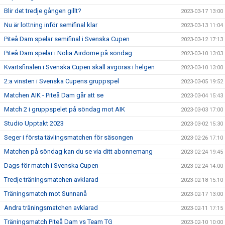
Blir det tredje gången gillt?
2023-03-17 13:00
Nu är lottning inför semifinal klar
2023-03-13 11:04
Piteå Dam spelar semifinal i Svenska Cupen
2023-03-12 17:13
Piteå Dam spelar i Nolia Airdome på söndag
2023-03-10 13:03
Kvartsfinalen i Svenska Cupen skall avgöras i helgen
2023-03-10 13:00
2:a vinsten i Svenska Cupens gruppspel
2023-03-05 19:52
Matchen AIK - Piteå Dam går att se
2023-03-04 15:43
Match 2 i gruppspelet på söndag mot AIK
2023-03-03 17:00
Studio Upptakt 2023
2023-03-02 15:30
Seger i första tävlingsmatchen för säsongen
2023-02-26 17:10
Matchen på söndag kan du se via ditt abonnemang
2023-02-24 19:45
Dags för match i Svenska Cupen
2023-02-24 14:00
Tredje träningsmatchen avklarad
2023-02-18 15:10
Träningsmatch mot Sunnanå
2023-02-17 13:00
Andra träningsmatchen avklarad
2023-02-11 17:15
Träningsmatch Piteå Dam vs Team TG
2023-02-10 10:00