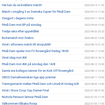
Här kan du se kvällens match!
2022-09-14 11:55
Match i omgång 3 av Svenska Cupen för Piteå Dam
2022-09-13 17:00
Oavgjort i dagens möte
2022-09-11 18:05
Piteå Dam mot BP på söndag
2022-09-09 15:00
Tredje raka efter uppehållet
2022-08-26 20:23
Bortamatch mot Örebro
2022-08-25 13:00
Vinst i aftonens match till storpublik!
2022-08-19 21:33
Piteå Dam spelar mot FC Rosengård fredag 18:00
2022-08-17 15:00
Vinst idag mot AIK
2022-08-14 18:15
Piteå Dam mot AIK på söndag den 14/8
2022-08-12 15:00
Samla era kollegor/vänner för en Kick Off Rosengård
2022-08-12 10:42
OBOS Damallsvenskan liga-app premiär
2022-08-11 19:00
Träningsmatch mellan Piteå Dam och Umeå IK lördag 6/8
2022-08-05 13:00
Vinst i Stora Coop Cup Damer Final
2022-07-28 07:00
Nichole Persson lämnar Piteå Dam
2022-07-25 17:29
Välkommen tillbaka Ronja
2022-07-05 17:00