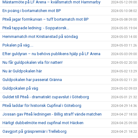
Mästarmöte på LF Arena – kvällsmatch mot Hammarby
2024-05-12 09:00
En poäng i bortamatchen mot BP
2024-05-10 08:02
Piteå jagar formkurvan – tuff bortamatch mot BP
2024-05-08 09:00
Piteå tappade ledning: - Soppatorsk…
2024-05-05 19:04
Hemmamatch mot Kristianstad på söndag
2024-05-03 14:00
Pokalen på väg....
2024-05-03 11:26
Efter guldyran – nu behövs publikens hjälp på LF Arena
2024-05-03 09:00
Nu får guldpokalen vila för natten!
2024-05-02 20:50
Nu är Guldpokalen här
2024-05-02 13:29
Guldpokalen har passerat Gränna
2024-05-02 11:20
Guldpokalen på väg
2024-05-02 09:03
Guldet till Piteå - dramatiskt cupavslut i Göteborg
2024-05-01 21:32
Piteå laddar för historisk Cupfinal i Göteborg
2024-04-29 14:36
Jossan gav Piteå ledningen - Billig straff vände matchen
2024-04-27 18:50
Härligt dubbelmöte med cupfinal mot Häcken
2024-04-25 09:00
Oavgjort på gräspremiär i Trelleborg
2024-04-21 18:22