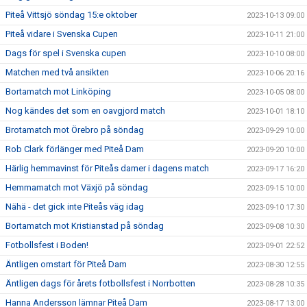
Piteå Vittsjö söndag 15:e oktober
2023-10-13 09:00
Piteå vidare i Svenska Cupen
2023-10-11 21:00
Dags för spel i Svenska cupen
2023-10-10 08:00
Matchen med två ansikten
2023-10-06 20:16
Bortamatch mot Linköping
2023-10-05 08:00
Nog kändes det som en oavgjord match
2023-10-01 18:10
Brotamatch mot Örebro på söndag
2023-09-29 10:00
Rob Clark förlänger med Piteå Dam
2023-09-20 10:00
Härlig hemmavinst för Piteås damer i dagens match
2023-09-17 16:20
Hemmamatch mot Växjö på söndag
2023-09-15 10:00
Nähä - det gick inte Piteås väg idag
2023-09-10 17:30
Bortamatch mot Kristianstad på söndag
2023-09-08 10:30
Fotbollsfest i Boden!
2023-09-01 22:52
Äntligen omstart för Piteå Dam
2023-08-30 12:55
Äntligen dags för årets fotbollsfest i Norrbotten
2023-08-28 10:35
Hanna Andersson lämnar Piteå Dam
2023-08-17 13:00