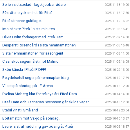
Serien slutspelad - laget jobbar vidare
2025-11-18 19:00
89:e åter olycksminut för Piteå
2025-11-16 17:50
Piteå utmanar guldlaget
2025-11-12 16:22
Imo sänkte Piteå i sista minuten
2025-11-08 16:41
Olivia Holm förlänger med Piteå Dam
2025-11-07 14:00
Desperat Rosengård i sista hemmamatchen
2025-11-05 15:48
Sista hemmamatchen för säsongen!
2025-11-03 11:00
Cissi sköt segermålet mot Malmö
2025-11-02 16:08
Skön känsla i Piteå IF DFF!
2025-10-29 13:00
Betydelsefull seger på hemmaplan idag!
2025-10-19 17:59
Vi ses på söndag på LF-Arena
2025-10-16 12:20
Evelina Moberg klar för två nya år i Piteå Dam
2025-10-14 14:00
Piteå Dam och Zacharias Svensson går skilda vägar
2025-10-13 12:00
Stabil vinst i Småland
2025-10-12 20:04
Bortamatch mot Växjö på söndag!
2025-10-10 13:37
Laurens straffräddning gav poäng åt Piteå
2025-10-05 18:37