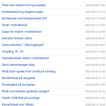
Thea drar vidare mot nya äventyr
2022-06-28 19:00
Kristianstad tog dagens seger
2022-06-19 15:10
Bortamöte mot Kristianstads DFF
2022-06-17 20:05
Vinst i midnattssol
2022-06-14 10:33
Dags för match i midnattssol
2022-06-10 23:00
Det blev förlust i afton
2022-06-09 20:07
Sista matchen i "våromgången"
2022-06-08 18:00
Omgång 16 - 23
2022-06-07 16:00
Damallsvensk match i midnattssol
2022-06-06 16:54
Skön hemmaseger idag
2022-06-05 20:00
Piteå Dam spelar mot Umeå på söndag
2022-06-03 15:00
Bortaförlust på stopptid
2022-05-30 21:15
Rosengård på bortaplan
2022-05-29 19:00
Piteå och Häcken spelade oavgjort
2022-05-22 20:45
Publik-/folkfest på söndag!
2022-05-20 12:00
Bortaförlust mot Vittsjö
2022-05-15 16:20