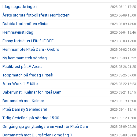
Idag segrade ingen
2023-06-11 17:25
Årets största fotbollsfest i Norrbotten!
2023-06-09 15:00
Dubbla bortamöten väntar
2023-06-09 14:00
Hemmavinst idag
2023-06-04 18:46
Fanny fortsätter i Piteå IF DFF
2023-06-03 12:00
Hemmamöte Piteå Dam - Örebro
2023-06-02 08:00
Ny hemmamatch söndag
2023-05-30 16:22
Publikfest på LF-Arena
2023-05-26 21:25
Toppmatch på fredag i Piteå!
2023-05-25 07:00
After Work i LF-tältet
2023-05-22 15:23
Säker vinst i Kalmar för Piteå Dam
2023-05-21 15:15
Bortamatch mot Kalmar
2023-05-19 13:00
Piteå Dam ny Serieledare!
2023-05-14 18:16
Tidig Seriefinal på söndag 15:00
2023-05-12 15:00
Omgång sju ger ytterligare en vinst för Piteå Dam
2023-05-09 22:26
Bortamatch mot Djurgården i omgång 7
2023-05-08 09:00