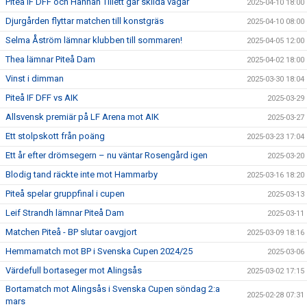
Piteå IF DFF och Hannah Tillett går skilda vägar
2025-04-10 18:00
Djurgården flyttar matchen till konstgräs
2025-04-10 08:00
Selma Åström lämnar klubben till sommaren!
2025-04-05 12:00
Thea lämnar Piteå Dam
2025-04-02 18:00
Vinst i dimman
2025-03-30 18:04
Piteå IF DFF vs AIK
2025-03-29
Allsvensk premiär på LF Arena mot AIK
2025-03-27
Ett stolpskott från poäng
2025-03-23 17:04
Ett år efter drömsegern – nu väntar Rosengård igen
2025-03-20
Blodig tand räckte inte mot Hammarby
2025-03-16 18:20
Piteå spelar gruppfinal i cupen
2025-03-13
Leif Strandh lämnar Piteå Dam
2025-03-11
Matchen Piteå - BP slutar oavgjort
2025-03-09 18:16
Hemmamatch mot BP i Svenska Cupen 2024/25
2025-03-06
Värdefull bortaseger mot Alingsås
2025-03-02 17:15
Bortamatch mot Alingsås i Svenska Cupen söndag 2:a
2025-02-28 07:31
mars