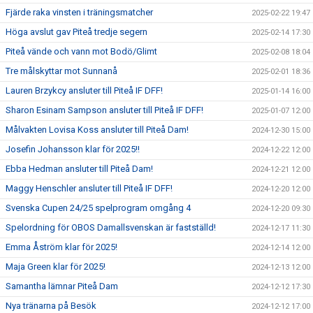
Fjärde raka vinsten i träningsmatcher
2025-02-22 19:47
Höga avslut gav Piteå tredje segern
2025-02-14 17:30
Piteå vände och vann mot Bodö/Glimt
2025-02-08 18:04
Tre målskyttar mot Sunnanå
2025-02-01 18:36
Lauren Brzykcy ansluter till Piteå IF DFF!
2025-01-14 16:00
Sharon Esinam Sampson ansluter till Piteå IF DFF!
2025-01-07 12:00
Målvakten Lovisa Koss ansluter till Piteå Dam!
2024-12-30 15:00
Josefin Johansson klar för 2025!!
2024-12-22 12:00
Ebba Hedman ansluter till Piteå Dam!
2024-12-21 12:00
Maggy Henschler ansluter till Piteå IF DFF!
2024-12-20 12:00
Svenska Cupen 24/25 spelprogram omgång 4
2024-12-20 09:30
Spelordning för OBOS Damallsvenskan är fastställd!
2024-12-17 11:30
Emma Åström klar för 2025!
2024-12-14 12:00
Maja Green klar för 2025!
2024-12-13 12:00
Samantha lämnar Piteå Dam
2024-12-12 17:30
Nya tränarna på Besök
2024-12-12 17:00