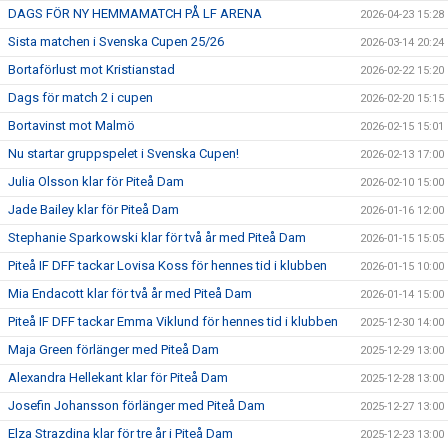
DAGS FÖR NY HEMMAMATCH PÅ LF ARENA
2026-04-23 15:28
Sista matchen i Svenska Cupen 25/26
2026-03-14 20:24
Bortaförlust mot Kristianstad
2026-02-22 15:20
Dags för match 2 i cupen
2026-02-20 15:15
Bortavinst mot Malmö
2026-02-15 15:01
Nu startar gruppspelet i Svenska Cupen!
2026-02-13 17:00
Julia Olsson klar för Piteå Dam
2026-02-10 15:00
Jade Bailey klar för Piteå Dam
2026-01-16 12:00
Stephanie Sparkowski klar för två år med Piteå Dam
2026-01-15 15:05
Piteå IF DFF tackar Lovisa Koss för hennes tid i klubben
2026-01-15 10:00
Mia Endacott klar för två år med Piteå Dam
2026-01-14 15:00
Piteå IF DFF tackar Emma Viklund för hennes tid i klubben
2025-12-30 14:00
Maja Green förlänger med Piteå Dam
2025-12-29 13:00
Alexandra Hellekant klar för Piteå Dam
2025-12-28 13:00
Josefin Johansson förlänger med Piteå Dam
2025-12-27 13:00
Elza Strazdina klar för tre år i Piteå Dam
2025-12-23 13:00