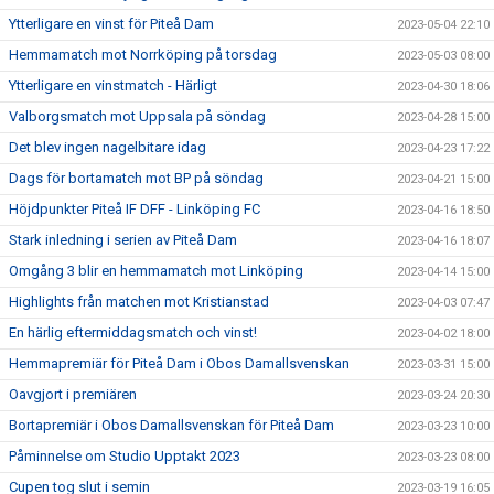
Ytterligare en vinst för Piteå Dam
2023-05-04 22:10
Hemmamatch mot Norrköping på torsdag
2023-05-03 08:00
Ytterligare en vinstmatch - Härligt
2023-04-30 18:06
Valborgsmatch mot Uppsala på söndag
2023-04-28 15:00
Det blev ingen nagelbitare idag
2023-04-23 17:22
Dags för bortamatch mot BP på söndag
2023-04-21 15:00
Höjdpunkter Piteå IF DFF - Linköping FC
2023-04-16 18:50
Stark inledning i serien av Piteå Dam
2023-04-16 18:07
Omgång 3 blir en hemmamatch mot Linköping
2023-04-14 15:00
Highlights från matchen mot Kristianstad
2023-04-03 07:47
En härlig eftermiddagsmatch och vinst!
2023-04-02 18:00
Hemmapremiär för Piteå Dam i Obos Damallsvenskan
2023-03-31 15:00
Oavgjort i premiären
2023-03-24 20:30
Bortapremiär i Obos Damallsvenskan för Piteå Dam
2023-03-23 10:00
Påminnelse om Studio Upptakt 2023
2023-03-23 08:00
Cupen tog slut i semin
2023-03-19 16:05