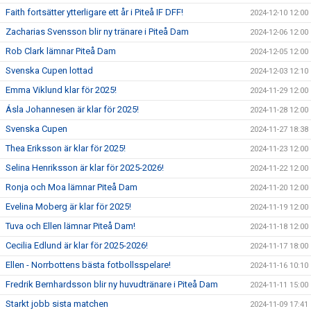
Faith fortsätter ytterligare ett år i Piteå IF DFF!
2024-12-10 12:00
Zacharias Svensson blir ny tränare i Piteå Dam
2024-12-06 12:00
Rob Clark lämnar Piteå Dam
2024-12-05 12:00
Svenska Cupen lottad
2024-12-03 12:10
Emma Viklund klar för 2025!
2024-11-29 12:00
Ásla Johannesen är klar för 2025!
2024-11-28 12:00
Svenska Cupen
2024-11-27 18:38
Thea Eriksson är klar för 2025!
2024-11-23 12:00
Selina Henriksson är klar för 2025-2026!
2024-11-22 12:00
Ronja och Moa lämnar Piteå Dam
2024-11-20 12:00
Evelina Moberg är klar för 2025!
2024-11-19 12:00
Tuva och Ellen lämnar Piteå Dam!
2024-11-18 12:00
Cecilia Edlund är klar för 2025-2026!
2024-11-17 18:00
Ellen - Norrbottens bästa fotbollsspelare!
2024-11-16 10:10
Fredrik Bernhardsson blir ny huvudtränare i Piteå Dam
2024-11-11 15:00
Starkt jobb sista matchen
2024-11-09 17:41