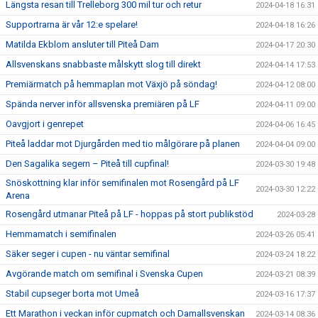
Längsta resan till Trelleborg 300 mil tur och retur
2024-04-18 16:31
Supportrarna är vår 12:e spelare!
2024-04-18 16:26
Matilda Ekblom ansluter till Piteå Dam
2024-04-17 20:30
Allsvenskans snabbaste målskytt slog till direkt
2024-04-14 17:53
Premiärmatch på hemmaplan mot Växjö på söndag!
2024-04-12 08:00
Spända nerver inför allsvenska premiären på LF
2024-04-11 09:00
Oavgjort i genrepet
2024-04-06 16:45
Piteå laddar mot Djurgården med tio målgörare på planen
2024-04-04 09:00
Den Sagalika segern – Piteå till cupfinal!
2024-03-30 19:48
Snöskottning klar inför semifinalen mot Rosengård på LF
2024-03-30 12:22
Arena
Rosengård utmanar Piteå på LF - hoppas på stort publikstöd
2024-03-28
Hemmamatch i semifinalen
2024-03-26 05:41
Säker seger i cupen - nu väntar semifinal
2024-03-24 18:22
Avgörande match om semifinal i Svenska Cupen
2024-03-21 08:39
Stabil cupseger borta mot Umeå
2024-03-16 17:37
Ett Marathon i veckan inför cupmatch och Damallsvenskan
2024-03-14 08:36