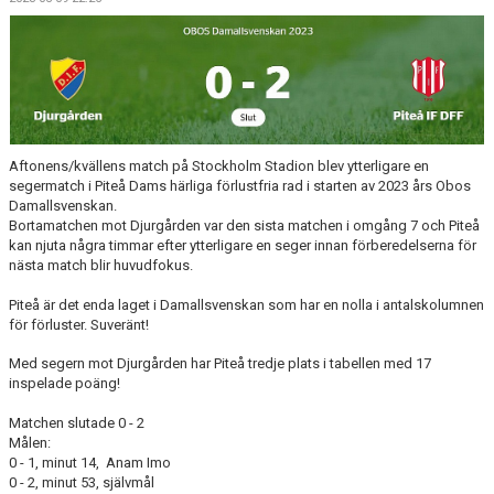
MATCHER
MATCHER & SERIETABELL
Aftonens/kvällens match på Stockholm Stadion blev ytterligare en
segermatch i Piteå Dams härliga förlustfria rad i starten av 2023 års Obos
Damallsvenskan.
Bortamatchen mot Djurgården var den sista matchen i omgång 7 och Piteå
kan njuta några timmar efter ytterligare en seger innan förberedelserna för
nästa match blir huvudfokus.
Piteå är det enda laget i Damallsvenskan som har en nolla i antalskolumnen
för förluster. Suveränt!
Med segern mot Djurgården har Piteå tredje plats i tabellen med 17
inspelade poäng!
Matchen slutade 0 - 2
Målen:
0 - 1, minut 14,
Anam Imo
0 - 2, minut 53, självmål