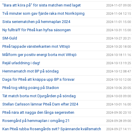
”Bara att köra på” för sista matchen med laget
2024-11-07 09:00
Två minuter som gav fjärde raka mot Norrköping
2024-11-04 12:15
Sista seriematchen på hemmaplan 2024
2024-11-01 15:00
Ny fullträff för Piteå kan hyfsa säsongen
2024-10-31 15:00
SM-Guld
2024-10-27 20:21
Piteå tappade vänsterkanten mot Vittsjö
2024-10-20 18:00
Målform ger positiv energi borta mot Vittsjö
2024-10-18 11:16
Rejäl urladdning i dag!
2024-10-13 19:25
Hemmamatch mot BP på söndag
2024-10-12 08:47
Dags för Piteå att knäppa upp BP:s försvar
2024-10-10 12:00
Piteå tog viktig poäng på Stadion
2024-10-06 20:05
Tät match borta mot Djurgården på söndag
2024-10-03 09:00
Stellan Carlsson lämnar Piteå Dam efter 2024
2024-10-01 16:00
Piteå nära att nagga den långa segersviten
2024-09-30 23:10
Rosengård på hemmaplan i omgång 21
2024-09-28 09:00
Kan Piteå rubba Rosengårds svit? Spännande kvällsmatch
2024-09-27 14:11