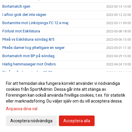
Bortamatch igen
2022-05-14 13:00
I afton gick det inte vägen
2022-05-12 22:00
Bortamöte mot Linköpings FC 12:e maj
2022-05-11 09:00
Förlust mot Eskilstuna
2022-05-08 18:00
Piteå vs Eskilstuna söndag 8/5
2022-05-06 15:00
Piteås damer tog ytterligare en seger
2022-05-01 17:20
Bortamatch mot BP på söndag
2022-04-29 15:00
Härlig hemmaseger mot Örebro
2022-04-24 19:00
Piteå vs Örebro söndag 13:00
2022-04-22 16:12
Hemmaseger mot Kalmar
2022-04-20 22:07
För att hemsidan ska fungera korrekt använder vi nödvändiga
Dags för hemmamatch på onsdag
cookies från SportAdmin. Dessa går inte att stänga av.
2022-04-19 15:20
Föreningen kan också använda frivilliga cookies, t.ex. för statistik
Idag räckte vi inte till
2022-04-17 19:09
eller marknadsföring. Du väljer själv om du vill acceptera dessa.
Hammarby - Piteå Dam
2022-04-15 15:00
Anpassa dina val
Oavgjort i hemmapremiären
2022-04-03 17:05
Acceptera nödvändiga
Acceptera alla
Första hemmamatchen på söndag
2022-04-01 13:00
Hana Kerner ansluter till Piteå IF DFF
2022-03-31 22:56