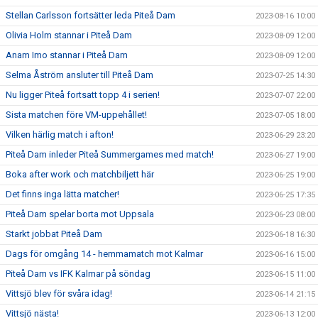
Stellan Carlsson fortsätter leda Piteå Dam
2023-08-16 10:00
Olivia Holm stannar i Piteå Dam
2023-08-09 12:00
Anam Imo stannar i Piteå Dam
2023-08-09 12:00
Selma Åström ansluter till Piteå Dam
2023-07-25 14:30
Nu ligger Piteå fortsatt topp 4 i serien!
2023-07-07 22:00
Sista matchen före VM-uppehållet!
2023-07-05 18:00
Vilken härlig match i afton!
2023-06-29 23:20
Piteå Dam inleder Piteå Summergames med match!
2023-06-27 19:00
Boka after work och matchbiljett här
2023-06-25 19:00
Det finns inga lätta matcher!
2023-06-25 17:35
Piteå Dam spelar borta mot Uppsala
2023-06-23 08:00
Starkt jobbat Piteå Dam
2023-06-18 16:30
Dags för omgång 14 - hemmamatch mot Kalmar
2023-06-16 15:00
Piteå Dam vs IFK Kalmar på söndag
2023-06-15 11:00
Vittsjö blev för svåra idag!
2023-06-14 21:15
Vittsjö nästa!
2023-06-13 12:00