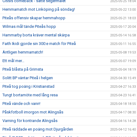
Cissis comeback - satte segermålet
2025-05-25 18:04
Hemmamatch mot Linköping på söndag!
2025-05-22 13:00
Piteås offensiv skapar hemmahopp
2025-05-21 18:03
Wilmas mål tände Piteås hopp
2025-05-17 20:04
Hammarby borta kräver mental skärpa
2025-05-14 16:58
Faith Ikidi gjorde sin 300:e match för Piteå
2025-05-11 16:55
Äntligen hemmamatch!
2025-05-08 19:53
Ett mål mer…
2025-05-07 19:09
Piteå blåsta på Grimsta
2025-05-04 18:19
Solitt BP väntar Piteå i helgen
2025-04-30 15:49
Piteå tog poäng i Kristianstad
2025-04-27 16:33
Tungt bortamöte med lång resa
2025-04-23 16:41
Piteå vände och vann!
2025-04-18 18:55
Påskfotboll imorgon mot Alingsås
2025-04-17 08:30
Varning för kontrande Alingsås
2025-04-16 14:28
Piteå räddade en poäng mot Djurgården
2025-04-12 16:40