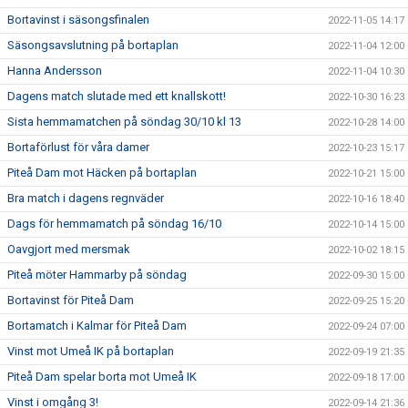
Bortavinst i säsongsfinalen
2022-11-05 14:17
Säsongsavslutning på bortaplan
2022-11-04 12:00
Hanna Andersson
2022-11-04 10:30
Dagens match slutade med ett knallskott!
2022-10-30 16:23
Sista hemmamatchen på söndag 30/10 kl 13
2022-10-28 14:00
Bortaförlust för våra damer
2022-10-23 15:17
Piteå Dam mot Häcken på bortaplan
2022-10-21 15:00
Bra match i dagens regnväder
2022-10-16 18:40
Dags för hemmamatch på söndag 16/10
2022-10-14 15:00
Oavgjort med mersmak
2022-10-02 18:15
Piteå möter Hammarby på söndag
2022-09-30 15:00
Bortavinst för Piteå Dam
2022-09-25 15:20
Bortamatch i Kalmar för Piteå Dam
2022-09-24 07:00
Vinst mot Umeå IK på bortaplan
2022-09-19 21:35
Piteå Dam spelar borta mot Umeå IK
2022-09-18 17:00
Vinst i omgång 3!
2022-09-14 21:36