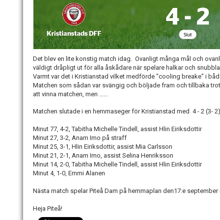
Det blev en lite konstig match idag. Ovanligt många mål och ovan
väldigt dråpligt ut för alla åskådare när spelare halkar och snubbla
Varmt var det i Kristianstad vilket medförde "cooling breake" i bå
Matchen som sådan var svängig och böljade fram och tillbaka tr
att vinna matchen, men ......
Matchen slutade i en hemmaseger för Kristianstad med 4 - 2 (3- 2)
Minut 77, 4
-
2,
Tabitha Michelle Tindell, a
ssist
Hlin Eiriksdottir
Minut 27,
3
-
2,
Anam Imo på straff
Minut 25,
3
-
1, H
lin Eiriksdottir, a
ssist M
ia Carlsson
Minut 21,
2
-
1,
Anam Imo, a
ssist
Selina Henriksson
Minut 14,
2
-
0,
Tabitha Michelle Tindell, a
ssist H
lin Eiriksdottir
Minut 4,
1
-
0,
Emmi Alanen
Nästa match spelar Piteå Dam på hemmaplan den17:e september 
Heja Piteå!