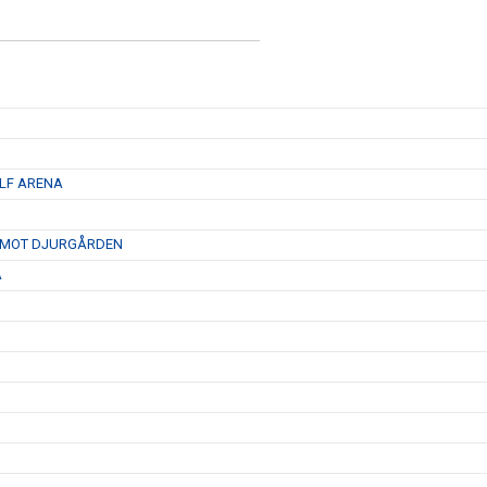
 LF ARENA
D MOT DJURGÅRDEN
A