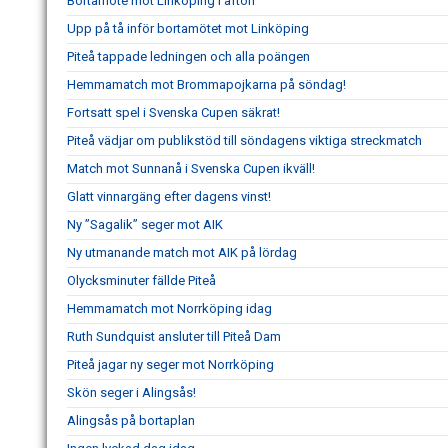
Bortamöte mot Linköping i afton
Upp på tå inför bortamötet mot Linköping
Piteå tappade ledningen och alla poängen
Hemmamatch mot Brommapojkarna på söndag!
Fortsatt spel i Svenska Cupen säkrat!
Piteå vädjar om publikstöd till söndagens viktiga streckmatch
Match mot Sunnanå i Svenska Cupen ikväll!
Glatt vinnargäng efter dagens vinst!
Ny ”Sagalik” seger mot AIK
Ny utmanande match mot AIK på lördag
Olycksminuter fällde Piteå
Hemmamatch mot Norrköping idag
Ruth Sundquist ansluter till Piteå Dam
Piteå jagar ny seger mot Norrköping
Skön seger i Alingsås!
Alingsås på bortaplan