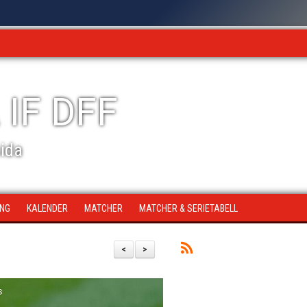
 IF DFF
sida
ING
KALENDER
MATCHER
MATCHER & SERIETABELL
<
>