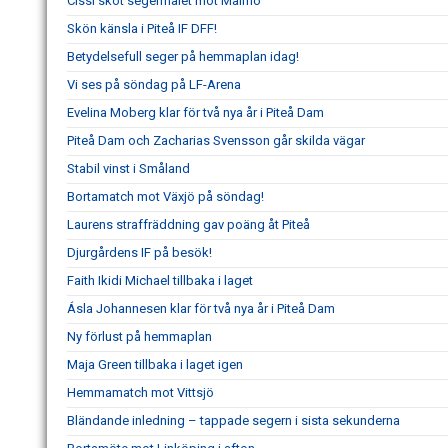
Cissi sköt segermålet mot Malmö
Skön känsla i Piteå IF DFF!
Betydelsefull seger på hemmaplan idag!
Vi ses på söndag på LF-Arena
Evelina Moberg klar för två nya år i Piteå Dam
Piteå Dam och Zacharias Svensson går skilda vägar
Stabil vinst i Småland
Bortamatch mot Växjö på söndag!
Laurens straffräddning gav poäng åt Piteå
Djurgårdens IF på besök!
Faith Ikidi Michael tillbaka i laget
Ásla Johannesen klar för två nya år i Piteå Dam
Ny förlust på hemmaplan
Maja Green tillbaka i laget igen
Hemmamatch mot Vittsjö
Bländande inledning – tappade segern i sista sekunderna