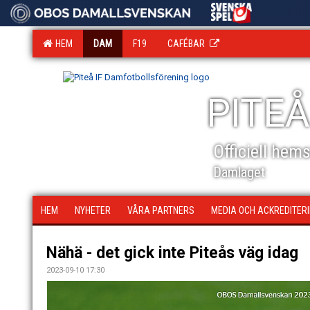
HEM
DAM
F19
CAFÉBAR
PITEÅ
Officiell hem
Damlaget
HEM
NYHETER
VÅRA PARTNERS
MEDIA OCH ACKREDITER
Nähä - det gick inte Piteås väg idag
2023-09-10 17:30