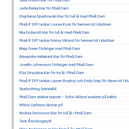
Julia Olsson klar för Piteå Dam
Jade Bailey klar för Piteå Dam
Stephanie Sparkowski klar för två år med Piteå Dam
Piteå IF DFF tackar Lovisa Koss för hennes tid i klubben
Mia Endacott klar för två år med Piteå Dam
Piteå IF DFF tackar Emma Viklund för hennes tid i klubben
Maja Green förlänger med Piteå Dam
Alexandra Hellekant klar för Piteå Dam
Josefin Johansson förlänger med Piteå Dam
Elza Strazdina klar för tre år i Piteå Dam
Piteå IF DFF tackar Lauren Brzykcy och Emily Gray för deras tid i k
Spelordning fastställd
Piteå Dam stärker teamet – Sofia Viklund ansluter på heltid
Wilma Carlsson lämnar pif
Andrea Simonovic klar för två år i Piteå Dam
Tack Åse Borgeryd!