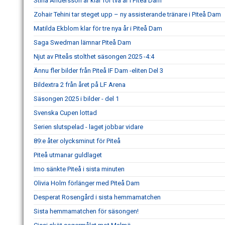
Stina Andersson är klar för två år i Piteå Dam
Zohair Tehini tar steget upp – ny assisterande tränare i Piteå Dam
Matilda Ekblom klar för tre nya år i Piteå Dam
Saga Swedman lämnar Piteå Dam
Njut av Piteås stolthet säsongen 2025 -4:4
Ännu fler bilder från Piteå IF Dam -eliten Del 3
Bildextra 2 från året på LF Arena
Säsongen 2025 i bilder - del 1
Svenska Cupen lottad
Serien slutspelad - laget jobbar vidare
89:e åter olycksminut för Piteå
Piteå utmanar guldlaget
Imo sänkte Piteå i sista minuten
Olivia Holm förlänger med Piteå Dam
Desperat Rosengård i sista hemmamatchen
Sista hemmamatchen för säsongen!