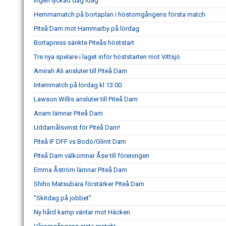
Ingen lyckad dag idag
Hemmamatch på bortaplan i höstomgångens första match
Piteå Dam mot Hammarby på lördag
Bortapress sänkte Piteås höststart
Tre nya spelare i laget inför höststarten mot Vittsjö
Amirah Ali ansluter till Piteå Dam
Internmatch på lördag kl 13:00
Lawson Willis ansluter till Piteå Dam
Anam lämnar Piteå Dam
Uddamålsvinst för Piteå Dam!
Piteå IF DFF vs Bodö/Glimt Dam
Piteå Dam välkomnar Åse till föreningen
Emma Åström lämnar Piteå Dam
Shiho Matsubara förstärker Piteå Dam
”Skitdag på jobbet”
Ny hård kamp väntar mot Häcken