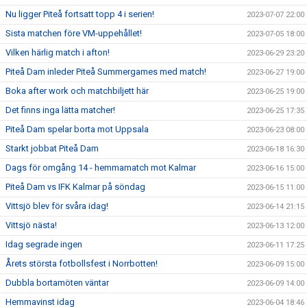
Nu ligger Piteå fortsatt topp 4 i serien!
2023-07-07 22:00
Sista matchen före VM-uppehållet!
2023-07-05 18:00
Vilken härlig match i afton!
2023-06-29 23:20
Piteå Dam inleder Piteå Summergames med match!
2023-06-27 19:00
Boka after work och matchbiljett här
2023-06-25 19:00
Det finns inga lätta matcher!
2023-06-25 17:35
Piteå Dam spelar borta mot Uppsala
2023-06-23 08:00
Starkt jobbat Piteå Dam
2023-06-18 16:30
Dags för omgång 14 - hemmamatch mot Kalmar
2023-06-16 15:00
Piteå Dam vs IFK Kalmar på söndag
2023-06-15 11:00
Vittsjö blev för svåra idag!
2023-06-14 21:15
Vittsjö nästa!
2023-06-13 12:00
Idag segrade ingen
2023-06-11 17:25
Årets största fotbollsfest i Norrbotten!
2023-06-09 15:00
Dubbla bortamöten väntar
2023-06-09 14:00
Hemmavinst idag
2023-06-04 18:46