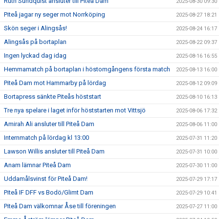
Ruth Sundquist ansluter till Piteå Dam
2025-08-30 09:30
Piteå jagar ny seger mot Norrköping
2025-08-27 18:21
Skön seger i Alingsås!
2025-08-24 16:17
Alingsås på bortaplan
2025-08-22 09:37
Ingen lyckad dag idag
2025-08-16 16:55
Hemmamatch på bortaplan i höstomgångens första match
2025-08-13 16:00
Piteå Dam mot Hammarby på lördag
2025-08-12 09:09
Bortapress sänkte Piteås höststart
2025-08-10 16:13
Tre nya spelare i laget inför höststarten mot Vittsjö
2025-08-06 17:32
Amirah Ali ansluter till Piteå Dam
2025-08-06 11:00
Internmatch på lördag kl 13:00
2025-07-31 11:20
Lawson Willis ansluter till Piteå Dam
2025-07-31 10:00
Anam lämnar Piteå Dam
2025-07-30 11:00
Uddamålsvinst för Piteå Dam!
2025-07-29 17:17
Piteå IF DFF vs Bodö/Glimt Dam
2025-07-29 10:41
Piteå Dam välkomnar Åse till föreningen
2025-07-27 11:00