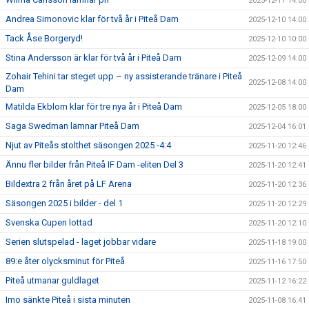
2025-12-11 14:00
Andrea Simonovic klar för två år i Piteå Dam
2025-12-10 14:00
Tack Åse Borgeryd!
2025-12-10 10:00
Stina Andersson är klar för två år i Piteå Dam
2025-12-09 14:00
Zohair Tehini tar steget upp – ny assisterande tränare i Piteå
2025-12-08 14:00
Dam
Matilda Ekblom klar för tre nya år i Piteå Dam
2025-12-05 18:00
Saga Swedman lämnar Piteå Dam
2025-12-04 16:01
Njut av Piteås stolthet säsongen 2025 -4:4
2025-11-20 12:46
Ännu fler bilder från Piteå IF Dam -eliten Del 3
2025-11-20 12:41
Bildextra 2 från året på LF Arena
2025-11-20 12:36
Säsongen 2025 i bilder - del 1
2025-11-20 12:29
Svenska Cupen lottad
2025-11-20 12:10
Serien slutspelad - laget jobbar vidare
2025-11-18 19:00
89:e åter olycksminut för Piteå
2025-11-16 17:50
Piteå utmanar guldlaget
2025-11-12 16:22
Imo sänkte Piteå i sista minuten
2025-11-08 16:41