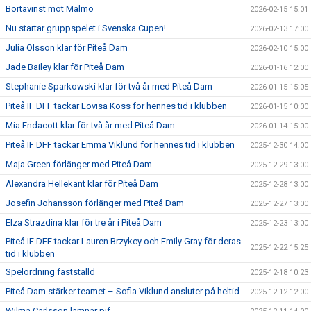
Bortavinst mot Malmö
2026-02-15 15:01
Nu startar gruppspelet i Svenska Cupen!
2026-02-13 17:00
Julia Olsson klar för Piteå Dam
2026-02-10 15:00
Jade Bailey klar för Piteå Dam
2026-01-16 12:00
Stephanie Sparkowski klar för två år med Piteå Dam
2026-01-15 15:05
Piteå IF DFF tackar Lovisa Koss för hennes tid i klubben
2026-01-15 10:00
Mia Endacott klar för två år med Piteå Dam
2026-01-14 15:00
Piteå IF DFF tackar Emma Viklund för hennes tid i klubben
2025-12-30 14:00
Maja Green förlänger med Piteå Dam
2025-12-29 13:00
Alexandra Hellekant klar för Piteå Dam
2025-12-28 13:00
Josefin Johansson förlänger med Piteå Dam
2025-12-27 13:00
Elza Strazdina klar för tre år i Piteå Dam
2025-12-23 13:00
Piteå IF DFF tackar Lauren Brzykcy och Emily Gray för deras
2025-12-22 15:25
tid i klubben
Spelordning fastställd
2025-12-18 10:23
Piteå Dam stärker teamet – Sofia Viklund ansluter på heltid
2025-12-12 12:00
Wilma Carlsson lämnar pif