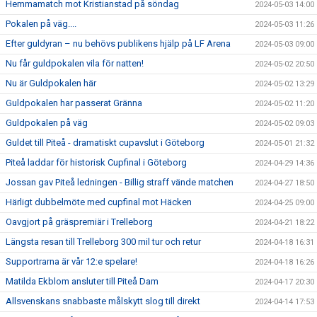
Hemmamatch mot Kristianstad på söndag
2024-05-03 14:00
Pokalen på väg....
2024-05-03 11:26
Efter guldyran – nu behövs publikens hjälp på LF Arena
2024-05-03 09:00
Nu får guldpokalen vila för natten!
2024-05-02 20:50
Nu är Guldpokalen här
2024-05-02 13:29
Guldpokalen har passerat Gränna
2024-05-02 11:20
Guldpokalen på väg
2024-05-02 09:03
Guldet till Piteå - dramatiskt cupavslut i Göteborg
2024-05-01 21:32
Piteå laddar för historisk Cupfinal i Göteborg
2024-04-29 14:36
Jossan gav Piteå ledningen - Billig straff vände matchen
2024-04-27 18:50
Härligt dubbelmöte med cupfinal mot Häcken
2024-04-25 09:00
Oavgjort på gräspremiär i Trelleborg
2024-04-21 18:22
Längsta resan till Trelleborg 300 mil tur och retur
2024-04-18 16:31
Supportrarna är vår 12:e spelare!
2024-04-18 16:26
Matilda Ekblom ansluter till Piteå Dam
2024-04-17 20:30
Allsvenskans snabbaste målskytt slog till direkt
2024-04-14 17:53