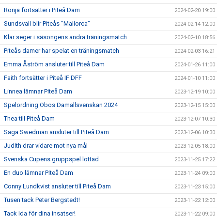
Ronja fortsätter i Piteå Dam
2024-02-20 19:00
Sundsvall blir Piteås ”Mallorca”
2024-02-14 12:00
Klar seger i säsongens andra träningsmatch
2024-02-10 18:56
Piteås damer har spelat en träningsmatch
2024-02-03 16:21
Emma Åström ansluter till Piteå Dam
2024-01-26 11:00
Faith fortsätter i Piteå IF DFF
2024-01-10 11:00
Linnea lämnar Piteå Dam
2023-12-19 10:00
Spelordning Obos Damallsvenskan 2024
2023-12-15 15:00
Thea till Piteå Dam
2023-12-07 10:30
Saga Swedman ansluter till Piteå Dam
2023-12-06 10:30
Judith drar vidare mot nya mål
2023-12-05 18:00
Svenska Cupens gruppspel lottad
2023-11-25 17:22
En duo lämnar Piteå Dam
2023-11-24 09:00
Conny Lundkvist ansluter till Piteå Dam
2023-11-23 15:00
Tusen tack Peter Bergstedt!
2023-11-22 12:00
Tack Ida för dina insatser!
2023-11-22 09:00