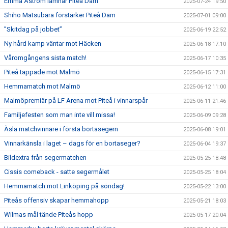
Emma Åström lämnar Piteå Dam
2025-07-24 19:50
Shiho Matsubara förstärker Piteå Dam
2025-07-01 09:00
”Skitdag på jobbet”
2025-06-19 22:52
Ny hård kamp väntar mot Häcken
2025-06-18 17:10
Våromgångens sista match!
2025-06-17 10:35
Piteå tappade mot Malmö
2025-06-15 17:31
Hemmamatch mot Malmö
2025-06-12 11:00
Malmöpremiär på LF Arena mot Piteå i vinnarspår
2025-06-11 21:46
Familjefesten som man inte vill missa!
2025-06-09 09:28
Àsla matchvinnare i första bortasegern
2025-06-08 19:01
Vinnarkänsla i laget – dags för en bortaseger?
2025-06-04 19:37
Bildextra från segermatchen
2025-05-25 18:48
Cissis comeback - satte segermålet
2025-05-25 18:04
Hemmamatch mot Linköping på söndag!
2025-05-22 13:00
Piteås offensiv skapar hemmahopp
2025-05-21 18:03
Wilmas mål tände Piteås hopp
2025-05-17 20:04