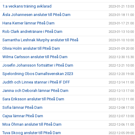
1:a veckans träning avklarad
2023-01-21 13:03
Ásla Johannesen ansluter till Piteå Dam
2023-01-18 11:00
Hana Kerner lämnar Piteå Dam
2023-01-17 21:00
Rob Clark andretränare i Piteå Dam
2023-01-13 10:00
Samantha Leshnak Murphy ansluter till Piteå
2023-01-10 10:00
Olivia Holm ansluter till Piteå Dam
2023-01-09 20:00
Wilma Carlsson ansluter till Piteå Dam
2022-12-30 15:30
Josefin Johansson fortsätter i Piteå Dam
2022-12-21 10:00
Spelordning Obos Damallsvenskan 2023
2022-12-20 19:00
Judith och Linnea stannar i Piteå IF DFF
2022-12-14 11:00
Janina och Deborah lämnar Piteå Dam
2022-12-13 17:00
Sara Eriksson ansluter till Piteå Dam
2022-12-12 11:00
Sofia lämnar Piteå Dam
2022-12-08 17:00
Cajsa lämnar Piteå Dam
2022-12-07 13:00
Moa Öhman ansluter till Piteå Dam
2022-12-06 11:00
Tuva Skoog ansluter till Piteå Dam
2022-12-05 09:00