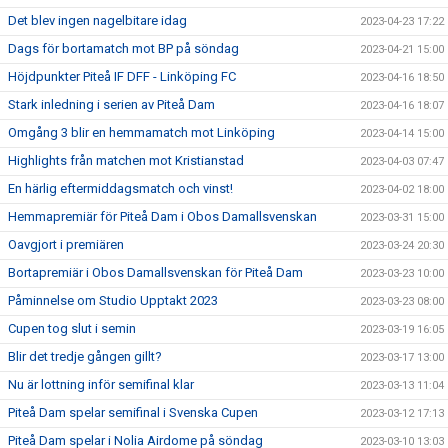
Det blev ingen nagelbitare idag
2023-04-23 17:22
Dags för bortamatch mot BP på söndag
2023-04-21 15:00
Höjdpunkter Piteå IF DFF - Linköping FC
2023-04-16 18:50
Stark inledning i serien av Piteå Dam
2023-04-16 18:07
Omgång 3 blir en hemmamatch mot Linköping
2023-04-14 15:00
Highlights från matchen mot Kristianstad
2023-04-03 07:47
En härlig eftermiddagsmatch och vinst!
2023-04-02 18:00
Hemmapremiär för Piteå Dam i Obos Damallsvenskan
2023-03-31 15:00
Oavgjort i premiären
2023-03-24 20:30
Bortapremiär i Obos Damallsvenskan för Piteå Dam
2023-03-23 10:00
Påminnelse om Studio Upptakt 2023
2023-03-23 08:00
Cupen tog slut i semin
2023-03-19 16:05
Blir det tredje gången gillt?
2023-03-17 13:00
Nu är lottning inför semifinal klar
2023-03-13 11:04
Piteå Dam spelar semifinal i Svenska Cupen
2023-03-12 17:13
Piteå Dam spelar i Nolia Airdome på söndag
2023-03-10 13:03