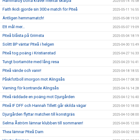
Hammarby borta kräver mental skärpa
2025-05-14 16:58
Faith Ikidi gjorde sin 300:e match för Piteå
2025-05-11 16:55
Äntligen hemmamatch!
2025-05-08 19:53
Ett mål mer…
2025-05-07 19:09
Piteå blåsta på Grimsta
2025-05-04 18:19
Solitt BP väntar Piteå i helgen
2025-04-30 15:49
Piteå tog poäng i Kristianstad
2025-04-27 16:33
Tungt bortamöte med lång resa
2025-04-23 16:41
Piteå vände och vann!
2025-04-18 18:55
Påskfotboll imorgon mot Alingsås
2025-04-17 08:30
Varning för kontrande Alingsås
2025-04-16 14:28
Piteå räddade en poäng mot Djurgården
2025-04-12 16:40
Piteå IF DFF och Hannah Tillett går skilda vägar
2025-04-10 18:00
Djurgården flyttar matchen till konstgräs
2025-04-10 08:00
Selma Åström lämnar klubben till sommaren!
2025-04-05 12:00
Thea lämnar Piteå Dam
2025-04-02 18:00