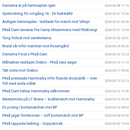
Damerna är på hemmaplan igen
2024-06-08 11:16
Spelordning för omgång 16 - 26 fastställd
2024-06-07 10:00
Äntligen hemmaplan - laddade för match mot Vittsjö
2024-06-07 09:00
Piteå Dam lanserar Pre Camp tillsammans med PiteEnergi
2024-05-27 12:09
Tung förlust mot serieledarna
2024-05-26 18:01
Brutal vår inför matchen mot Rosengård
2024-05-24 09:00
Damerna Först x Piteå Dam
2024-05-22 10:23
Målvakten räddade Örebro - Piteå nära seger
2024-05-19 17:10
Tätt möte mot Örebro
2024-05-17 09:00
Piteå pressade Hammarby inför firande storpublik – men
2024-05-13 22:19
föll med enda målet
Piteå Dam hälsar Hammarby välkommen
2024-05-12 15:30
Mästarmöte på LF Arena – kvällsmatch mot Hammarby
2024-05-12 09:00
En poäng i bortamatchen mot BP
2024-05-10 08:02
Piteå jagar formkurvan – tuff bortamatch mot BP
2024-05-08 09:00
Piteå tappade ledning: - Soppatorsk…
2024-05-05 19:04