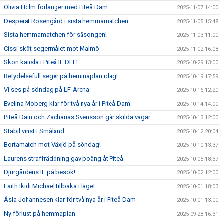
Olivia Holm förlänger med Piteå Dam
2025-11-07 14:00
Desperat Rosengård i sista hemmamatchen
2025-11-05 15:48
Sista hemmamatchen för säsongen!
2025-11-03 11:00
Cissi sköt segermålet mot Malmö
2025-11-02 16:08
Skön känsla i Piteå IF DFF!
2025-10-29 13:00
Betydelsefull seger på hemmaplan idag!
2025-10-19 17:59
Vi ses på söndag på LF-Arena
2025-10-16 12:20
Evelina Moberg klar för två nya år i Piteå Dam
2025-10-14 14:00
Piteå Dam och Zacharias Svensson går skilda vägar
2025-10-13 12:00
Stabil vinst i Småland
2025-10-12 20:04
Bortamatch mot Växjö på söndag!
2025-10-10 13:37
Laurens straffräddning gav poäng åt Piteå
2025-10-05 18:37
Djurgårdens IF på besök!
2025-10-02 12:00
Faith Ikidi Michael tillbaka i laget
2025-10-01 18:03
Ásla Johannesen klar för två nya år i Piteå Dam
2025-10-01 13:00
Ny förlust på hemmaplan
2025-09-28 16:31