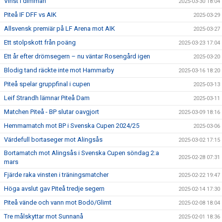
Vinst i dimman
2025-03-30 18:04
Piteå IF DFF vs AIK
2025-03-29
Allsvensk premiär på LF Arena mot AIK
2025-03-27
Ett stolpskott från poäng
2025-03-23 17:04
Ett år efter drömsegern – nu väntar Rosengård igen
2025-03-20
Blodig tand räckte inte mot Hammarby
2025-03-16 18:20
Piteå spelar gruppfinal i cupen
2025-03-13
Leif Strandh lämnar Piteå Dam
2025-03-11
Matchen Piteå - BP slutar oavgjort
2025-03-09 18:16
Hemmamatch mot BP i Svenska Cupen 2024/25
2025-03-06
Värdefull bortaseger mot Alingsås
2025-03-02 17:15
Bortamatch mot Alingsås i Svenska Cupen söndag 2:a
2025-02-28 07:31
mars
Fjärde raka vinsten i träningsmatcher
2025-02-22 19:47
Höga avslut gav Piteå tredje segern
2025-02-14 17:30
Piteå vände och vann mot Bodö/Glimt
2025-02-08 18:04
Tre målskyttar mot Sunnanå
2025-02-01 18:36