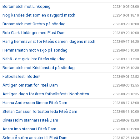
Bortamatch mot Linköping
2023-10-05 08:00
Nog kändes det som en oavgjord match
2023-10-01 18:10
Brotamatch mot Örebro på söndag
2023-09-29 10:00
Rob Clark förlänger med Piteå Dam
2023-09-20 10:00
Härlig hemmavinst för Piteås damer i dagens match
2023-09-17 16:20
Hemmamatch mot Växjö på söndag
2023-09-15 10:00
Nähä - det gick inte Piteås väg idag
2023-09-10 17:30
Bortamatch mot Kristianstad på söndag
2023-09-08 10:30
Fotbollsfest i Boden!
2023-09-01 22:52
Äntligen omstart för Piteå Dam
2023-08-30 12:55
Äntligen dags för årets fotbollsfest i Norrbotten
2023-08-28 10:35
Hanna Andersson lämnar Piteå Dam
2023-08-17 13:00
Stellan Carlsson fortsätter leda Piteå Dam
2023-08-16 10:00
Olivia Holm stannar i Piteå Dam
2023-08-09 12:00
Anam Imo stannar i Piteå Dam
2023-08-09 12:00
Selma Åström ansluter till Piteå Dam
2023-07-25 14:30