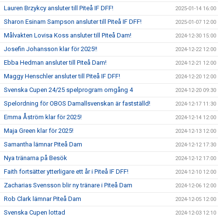
Lauren Brzykcy ansluter till Piteå IF DFF!
2025-01-14 16:00
Sharon Esinam Sampson ansluter till Piteå IF DFF!
2025-01-07 12:00
Målvakten Lovisa Koss ansluter till Piteå Dam!
2024-12-30 15:00
Josefin Johansson klar för 2025!!
2024-12-22 12:00
Ebba Hedman ansluter till Piteå Dam!
2024-12-21 12:00
Maggy Henschler ansluter till Piteå IF DFF!
2024-12-20 12:00
Svenska Cupen 24/25 spelprogram omgång 4
2024-12-20 09:30
Spelordning för OBOS Damallsvenskan är fastställd!
2024-12-17 11:30
Emma Åström klar för 2025!
2024-12-14 12:00
Maja Green klar för 2025!
2024-12-13 12:00
Samantha lämnar Piteå Dam
2024-12-12 17:30
Nya tränarna på Besök
2024-12-12 17:00
Faith fortsätter ytterligare ett år i Piteå IF DFF!
2024-12-10 12:00
Zacharias Svensson blir ny tränare i Piteå Dam
2024-12-06 12:00
Rob Clark lämnar Piteå Dam
2024-12-05 12:00
Svenska Cupen lottad
2024-12-03 12:10