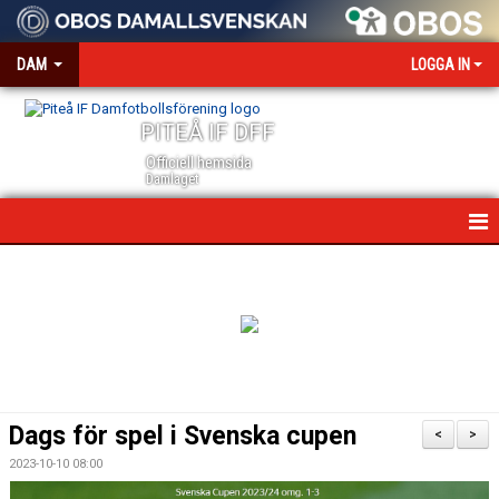
DAM
LOGGA IN
PITEÅ IF DFF
Officiell hemsida
Damlaget
HEM
NYHETER
VÅRA PARTNERS
MEDIA OCH ACKREDITERING
Dags för spel i Svenska cupen
<
>
KALENDER
2023-10-10 08:00