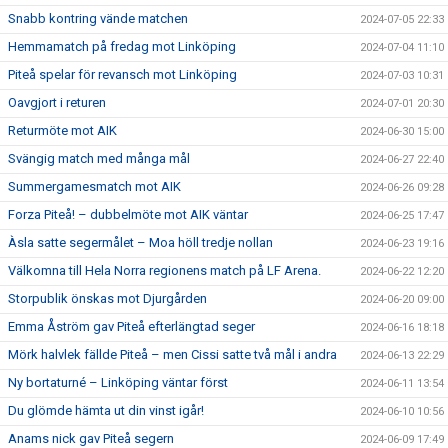
Snabb kontring vände matchen
2024-07-05 22:33
Hemmamatch på fredag mot Linköping
2024-07-04 11:10
Piteå spelar för revansch mot Linköping
2024-07-03 10:31
Oavgjort i returen
2024-07-01 20:30
Returmöte mot AIK
2024-06-30 15:00
Svängig match med många mål
2024-06-27 22:40
Summergamesmatch mot AIK
2024-06-26 09:28
Forza Piteå! – dubbelmöte mot AIK väntar
2024-06-25 17:47
Àsla satte segermålet – Moa höll tredje nollan
2024-06-23 19:16
Välkomna till Hela Norra regionens match på LF Arena.
2024-06-22 12:20
Storpublik önskas mot Djurgården
2024-06-20 09:00
Emma Åström gav Piteå efterlängtad seger
2024-06-16 18:18
Mörk halvlek fällde Piteå – men Cissi satte två mål i andra
2024-06-13 22:29
Ny bortaturné – Linköping väntar först
2024-06-11 13:54
Du glömde hämta ut din vinst igår!
2024-06-10 10:56
Anams nick gav Piteå segern
2024-06-09 17:49