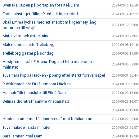
Svenska Cupen på bortaplan för Piteå Dam
2024-09-16 12:50
Enda misstaget fällde Piteå – Ikidi skadad
2024-09-14 18:22
Skall Emma lyckas med ett snabbt mål igen? Ny lång
2024-09-12 09:00
bortaresa till Växjö
Matchvärd och avtackning
2024-09-08 21:05
Målen som sänkte Trelleborg
2024-09-08 19:10
Trelleborg gästar på söndag
2024-09-06 11:00
Höstpremiär på LF Arena: Dags att hitta maskorna i
2024-09-05 09:00
målnätet
Tuva nära klippa Häcken - poäng efter starkt försvarsspel
2024-08-31 20:44
Publikmatch när Piteå utmanar Häcken
2024-08-29 09:00
Hannah Tillett ansluter till Piteå Dam
2024-08-26 18:00
Selinas drömträff sänkte Kristianstad
2024-08-25 16:07
2024-08-22 12:00
Hösten startar med ”utlandsresa” mot Kristianstad
2024-08-22 09:00
Tuva målade i sista minuten
2024-08-21 20:07
Sara lämnar Piteå Dam
2024-08-01 12:30