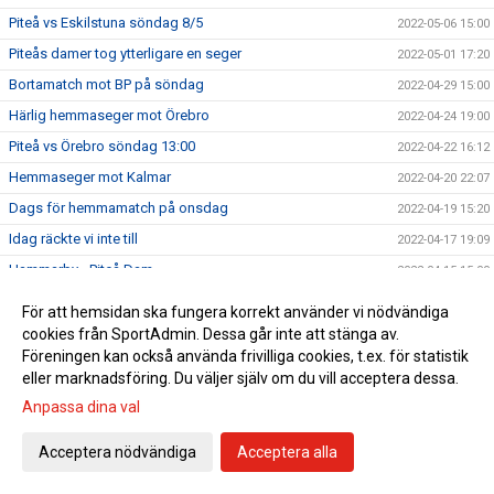
Piteå vs Eskilstuna söndag 8/5
2022-05-06 15:00
Piteås damer tog ytterligare en seger
2022-05-01 17:20
Bortamatch mot BP på söndag
2022-04-29 15:00
Härlig hemmaseger mot Örebro
2022-04-24 19:00
Piteå vs Örebro söndag 13:00
2022-04-22 16:12
Hemmaseger mot Kalmar
2022-04-20 22:07
Dags för hemmamatch på onsdag
2022-04-19 15:20
Idag räckte vi inte till
2022-04-17 19:09
Hammarby - Piteå Dam
2022-04-15 15:00
Oavgjort i hemmapremiären
2022-04-03 17:05
För att hemsidan ska fungera korrekt använder vi nödvändiga
Första hemmamatchen på söndag
2022-04-01 13:00
cookies från SportAdmin. Dessa går inte att stänga av.
Föreningen kan också använda frivilliga cookies, t.ex. för statistik
Hana Kerner ansluter till Piteå IF DFF
2022-03-31 22:56
eller marknadsföring. Du väljer själv om du vill acceptera dessa.
Kansliet öppet 10-11 imorgon, fredag!
2022-03-31 19:07
Anpassa dina val
En mycket bra start!
2022-03-27 19:38
Acceptera nödvändiga
Acceptera alla
Premiär på söndag
2022-03-25 17:30
Upptaktsträff Obos Damallsvenskan 2022
2022-03-24 10:30