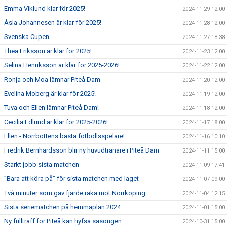
Emma Viklund klar för 2025!
2024-11-29 12:00
Ásla Johannesen är klar för 2025!
2024-11-28 12:00
Svenska Cupen
2024-11-27 18:38
Thea Eriksson är klar för 2025!
2024-11-23 12:00
Selina Henriksson är klar för 2025-2026!
2024-11-22 12:00
Ronja och Moa lämnar Piteå Dam
2024-11-20 12:00
Evelina Moberg är klar för 2025!
2024-11-19 12:00
Tuva och Ellen lämnar Piteå Dam!
2024-11-18 12:00
Cecilia Edlund är klar för 2025-2026!
2024-11-17 18:00
Ellen - Norrbottens bästa fotbollsspelare!
2024-11-16 10:10
Fredrik Bernhardsson blir ny huvudtränare i Piteå Dam
2024-11-11 15:00
Starkt jobb sista matchen
2024-11-09 17:41
”Bara att köra på” för sista matchen med laget
2024-11-07 09:00
Två minuter som gav fjärde raka mot Norrköping
2024-11-04 12:15
Sista seriematchen på hemmaplan 2024
2024-11-01 15:00
Ny fullträff för Piteå kan hyfsa säsongen
2024-10-31 15:00