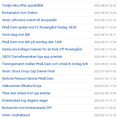
Tredje raka efter uppehållet
2022-08-26 20:23
Bortamatch mot Örebro
2022-08-25 13:00
Vinst i aftonens match till storpublik!
2022-08-19 21:33
Piteå Dam spelar mot FC Rosengård fredag 18:00
2022-08-17 15:00
Vinst idag mot AIK
2022-08-14 18:15
Piteå Dam mot AIK på söndag den 14/8
2022-08-12 15:00
Samla era kollegor/vänner för en Kick Off Rosengård
2022-08-12 10:42
OBOS Damallsvenskan liga-app premiär
2022-08-11 19:00
Träningsmatch mellan Piteå Dam och Umeå IK lördag 6/8
2022-08-05 13:00
Vinst i Stora Coop Cup Damer Final
2022-07-28 07:00
Nichole Persson lämnar Piteå Dam
2022-07-25 17:29
Välkommen tillbaka Ronja
2022-07-05 17:00
Thea drar vidare mot nya äventyr
2022-06-28 19:00
Kristianstad tog dagens seger
2022-06-19 15:10
Bortamöte mot Kristianstads DFF
2022-06-17 20:05
Vinst i midnattssol
2022-06-14 10:33