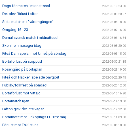
Dags för match i midnattssol
2022-06-10 23:00
Det blev förlust i afton
2022-06-09 20:07
Sista matchen i "våromgången"
2022-06-08 18:00
Omgång 16 - 23
2022-06-07 16:00
Damallsvensk match i midnattssol
2022-06-06 16:54
Skön hemmaseger idag
2022-06-05 20:00
Piteå Dam spelar mot Umeå på söndag
2022-06-03 15:00
Bortaförlust på stopptid
2022-05-30 21:15
Rosengård på bortaplan
2022-05-29 19:00
Piteå och Häcken spelade oavgjort
2022-05-22 20:45
Publik-/folkfest på söndag!
2022-05-20 12:00
Bortaförlust mot Vittsjö
2022-05-15 16:20
Bortamatch igen
2022-05-14 13:00
I afton gick det inte vägen
2022-05-12 22:00
Bortamöte mot Linköpings FC 12:e maj
2022-05-11 09:00
Förlust mot Eskilstuna
2022-05-08 18:00