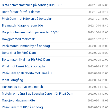
Sista hemmamatchen på söndag 30/10 kl 13
2022-10-28 14:00
Bortaförlust för våra damer
2022-10-23 15:17
Piteå Dam mot Häcken på bortaplan
2022-10-21 15:00
Bra match i dagens regnväder
2022-10-16 18:40
Dags för hemmamatch på söndag 16/10
2022-10-14 15:00
Oavgjort med mersmak
2022-10-02 18:15
Piteå möter Hammarby på söndag
2022-09-30 15:00
Bortavinst för Piteå Dam
2022-09-25 15:20
Bortamatch i Kalmar för Piteå Dam
2022-09-24 07:00
Vinst mot Umeå IK på bortaplan
2022-09-19 21:35
Piteå Dam spelar borta mot Umeå IK
2022-09-18 17:00
Vinst i omgång 3!
2022-09-14 21:36
Här kan du se kvällens match!
2022-09-14 11:55
Match i omgång 3 av Svenska Cupen för Piteå Dam
2022-09-13 17:00
Oavgjort i dagens möte
2022-09-11 18:05
Piteå Dam mot BP på söndag
2022-09-09 15:00