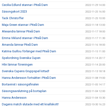
Cecilia Edlund stannar i Piteå Dam
2022-11-29 14:00
Säsongskort 2023
2022-11-25 16:00
Tack Christoffer
2022-11-25 10:00
Maja Green stannar i Piteå Dam
2022-11-18 13:00
Alexandra lämnar Piteå Dam
2022-11-17 18:00
Emma Viklund stannar i Piteå Dam
2022-11-17 11:30
Amanda lämnar Piteå Dam
2022-11-16 18:00
Katrina Guillou förlänger med Piteå Dam
2022-11-15 11:00
Spelordning Svenska Cupen
2022-11-14 20:17
Hlin lämnar föreningen
2022-11-14 20:00
Svenska Cupens Gruppspel lottad!
2022-11-13 18:18
Hanna Andersson fortsätter i Piteå Dam
2022-11-08 19:00
Bortavinst i säsongsfinalen
2022-11-05 14:17
Säsongsavslutning på bortaplan
2022-11-04 12:00
Hanna Andersson
2022-11-04 10:30
Dagens match slutade med ett knallskott!
2022-10-30 16:23