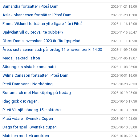
Samantha fortsätter i Piteå Dam
2023-11-21 15:00
Ásla Johannesen fortsätter i Piteå Dam
2023-11-20 15:00
Emma Viklund fortsätter ytterligare 1 år i Piteå
2023-11-16 12:00
Självklart vill du prova lite bubbel!?
2023-11-15 20:47
Obos Damallsvenskan 2023 är färdigspelad
2023-11-11 16:30
Årets sista seriematch på lördag 11:e november kl 14:00
2023-11-09 08:00
Medalj säkrad i afton
2023-11-05 19:07
Säsongens sista hemmamatch
2023-11-03 08:00
Wilma Carlsson fortsätter i Piteå Dam
2023-10-31 16:00
Piteå Dam vann i Norrköping!
2023-10-20 20:33
Bortamatch mot Norrköping på fredag
2023-10-19 08:00
Idag gick det vägen!
2023-10-15 17:30
Piteå Vittsjö söndag 15:e oktober
2023-10-13 09:00
Piteå vidare i Svenska Cupen
2023-10-11 21:00
Dags för spel i Svenska cupen
2023-10-10 08:00
Matchen med två ansikten
2023-10-06 20:16