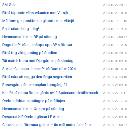
SM-Guld
2024-10-27 20:21
Piteå tappade vänsterkanten mot Vittsjö
2024-10-20 18:00
Målform ger positiv energi borta mot Vittsjö
2024-10-18 11:16
Rejäl urladdning i dag!
2024-10-13 19:25
Hemmamatch mot BP på söndag
2024-10-12 08:47
Dags för Piteå att knäppa upp BP:s försvar
2024-10-10 12:00
Piteå tog viktig poäng på Stadion
2024-10-06 20:05
Tät match borta mot Djurgården på söndag
2024-10-03 09:00
Stellan Carlsson lämnar Piteå Dam efter 2024
2024-10-01 16:00
Piteå nära att nagga den långa segersviten
2024-09-30 23:10
Rosengård på hemmaplan i omgång 21
2024-09-28 09:00
Kan Piteå rubba Rosengårds svit? Spännande kvällsmatch
2024-09-27 14:11
Örebro räddade poängen på mållinjen
2024-09-22 17:03
Hemmamatch mot Örebro på söndag
2024-09-20 18:00
Desperat KIF Örebro gästar LF Arena
2024-09-20 09:00
Cupvinnarna försvarar guldet – tio mål under fullmånen
2024-09-19 00:27