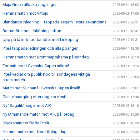
Maja Green tillbaka i laget igen
2025-09-24 18:03
Hemmamatch mot Vittsjö
2025-09-21 17:00
Bländande inledning – tappade segern i sista sekunderna
2025-09-19 22:31
Bortamöte mot Linköping i afton
2025-09-19 16:47
Upp på tå inför bortamötet mot Linköping
2025-09-17 19:31
Piteå tappade ledningen och alla poängen
2025-09-14 18:30
Hemmamatch mot Brommapojkarna på söndag!
2025-09-11 20:10
Fortsatt spel i Svenska Cupen säkrat!
2025-09-11 07:24
Piteå vädjar om publikstöd till söndagens viktiga
2025-09-10 22:03
streckmatch
Match mot Sunnanå i Svenska Cupen ikväll!
2025-09-10 09:07
Glatt vinnargäng efter dagens vinst!
2025-09-06 17:40
Ny ”Sagalik” seger mot AIK
2025-09-06 16:18
Ny utmanande match mot AIK på lördag
2025-09-03 19:29
Olycksminuter fällde Piteå
2025-08-30 16:39
Hemmamatch mot Norrköping idag
2025-08-30 09:34