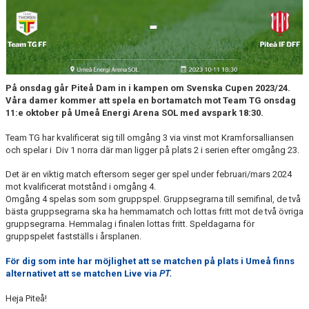
MATCHER
MATCHER & SERIETABELL
På onsdag går Piteå Dam in i kampen om Svenska Cupen 2023/24.
Våra damer kommer att spela en bortamatch mot Team TG onsdag
11:e oktober på Umeå Energi Arena SOL med avspark 18:30.
Team TG har kvalificerat sig till omgång 3 via vinst mot Kramforsalliansen
och spelar i Div 1 norra där man ligger på plats 2 i serien efter omgång 23.
Det är en viktig match eftersom seger ger spel under februari/mars 2024
mot kvalificerat motstånd i omgång 4.
Omgång 4 spelas som som gruppspel. Gruppsegrarna till semifinal, de två
bästa gruppsegrarna ska ha hemmamatch och lottas fritt mot de två övriga
gruppsegrarna. Hemmalag i finalen lottas fritt. Speldagarna för
gruppspelet fastställs i årsplanen.
För dig som inte har möjlighet att se matchen på plats i Umeå finns
alternativet att se matchen Live via
PT.
Heja Piteå!