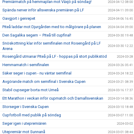
Premiärmatch på hemmaplan mot Växjö på söndag!
2024-04-12 08:00
Spända nerver inför allsvenska premiären på LF
2024-04-11 09:00
Oavgjort i genrepet
2024-04-06 16:45
Piteå laddar mot Djurgården med tio målgörare på planen
2024-04-04 09:00
Den Sagalika segern – Piteå till cupfinal!
2024-03-30 19:48
Snöskottning klar inför semifinalen mot Rosengård på LF
2024-03-30 12:22
Arena
Rosengård utmanar Piteå på LF - hoppas på stort publikstöd
2024-03-28
Hemmamatch i semifinalen
2024-03-26 05:41
Säker seger i cupen - nu väntar semifinal
2024-03-24 18:22
Avgörande match om semifinal i Svenska Cupen
2024-03-21 08:39
Stabil cupseger borta mot Umeå
2024-03-16 17:37
Ett Marathon i veckan inför cupmatch och Damallsvenskan
2024-03-14 08:36
Storseger i Svenska Cupen
2024-03-10 18:48
Cupfotboll med publik på söndag
2024-03-07 11:00
Seger igen i utepremiären
2024-03-02
Utepremiär mot Sunnanå
2024-03-01 08:44