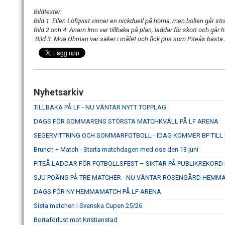
Bildtexter:
Bild 1: Ellen Löfqvist vinner en nickduell på hörna, men bollen går str
Bild 2 och 4: Anam Imo var tillbaka på plan; laddar för skott och gå
Bild 3: Moa Öhman var säker i målet och fick pris som Piteås bästa s
Nyhetsarkiv
TILLBAKA PÅ LF - NU VÄNTAR NYTT TOPPLAG
DAGS FÖR SOMMARENS STÖRSTA MATCHKVÄLL PÅ LF ARENA
SEGERVITTRING OCH SOMMARFOTBOLL - IDAG KOMMER BP TILL
Brunch + Match - Starta matchdagen med oss den 13 juni
PITEÅ LADDAR FÖR FOTBOLLSFEST – SIKTAR PÅ PUBLIKREKOR
SJU POÄNG PÅ TRE MATCHER - NU VÄNTAR ROSENGÅRD HEMM
DAGS FÖR NY HEMMAMATCH PÅ LF ARENA
Sista matchen i Svenska Cupen 25/26
Bortaförlust mot Kristianstad