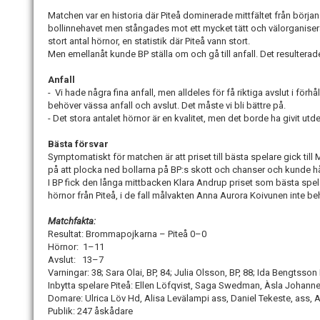
Matchen var en historia där Piteå dominerade mittfältet från början t
bollinnehavet men stångades mot ett mycket tätt och välorganiserat
stort antal hörnor, en statistik där Piteå vann stort.
Men emellanåt kunde BP ställa om och gå till anfall. Det resulterade 
Anfall
- Vi hade några fina anfall, men alldeles för få riktiga avslut i förhål
behöver vässa anfall och avslut. Det måste vi bli bättre på.
- Det stora antalet hörnor är en kvalitet, men det borde ha givit utd
Bästa försvar
Symptomatiskt för matchen är att priset till bästa spelare gick till
på att plocka ned bollarna på BP:s skott och chanser och kunde hå
I BP fick den långa mittbacken Klara Andrup priset som bästa spe
hörnor från Piteå, i de fall målvakten Anna Aurora Koivunen inte be
Matchfakta:
Resultat: Brommapojkarna – Piteå 0–0
Hörnor: 1–11
Avslut: 13–7
Varningar: 38; Sara Olai, BP, 84; Julia Olsson, BP, 88; Ida Bengtsson
Inbytta spelare Piteå: Ellen Löfqvist, Saga Swedman, Àsla Johanne
Domare: Ulrica Löv Hd, Alisa Levälampi ass, Daniel Tekeste, ass,
Publik: 247 åskådare