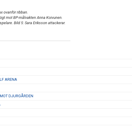
ax ovanför ribban.
r högt mot BP-målvakten Anna Koivunen.
pelare. Bild 5: Sara Eriksson attackerar.
 LF ARENA
D MOT DJURGÅRDEN
A