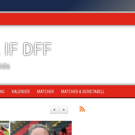
 IF DFF
sida
ING
KALENDER
MATCHER
MATCHER & SERIETABELL
<
>