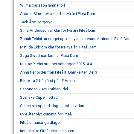
Wilma Carlsson lämnar pif
Andrea Simonovic klar för två år i Piteå Dam
Tack Åse Borgeryd!
Stina Andersson är klar för två år i Piteå Dam
Zohair Tehini tar steget upp – ny assisterande tränare i Piteå Dam
Matilda Ekblom klar för tre nya år i Piteå Dam
Saga Swedman lämnar Piteå Dam
Njut av Piteås stolthet säsongen 2025 -4:4
Ännu fler bilder från Piteå IF Dam -eliten Del 3
Bildextra 2 från året på LF Arena
Säsongen 2025 i bilder - del 1
Svenska Cupen lottad
Serien slutspelad - laget jobbar vidare
89:e åter olycksminut för Piteå
Piteå utmanar guldlaget
Imo sänkte Piteå i sista minuten