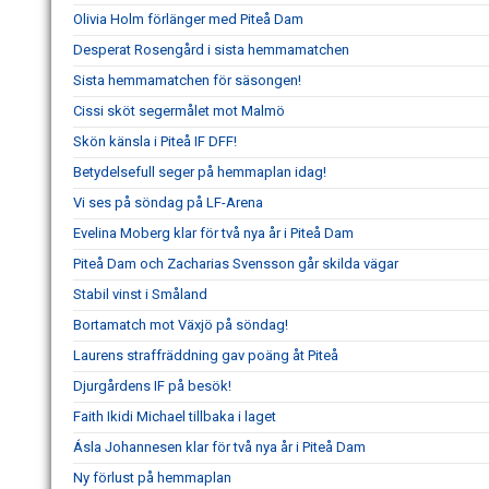
Olivia Holm förlänger med Piteå Dam
Desperat Rosengård i sista hemmamatchen
Sista hemmamatchen för säsongen!
Cissi sköt segermålet mot Malmö
Skön känsla i Piteå IF DFF!
Betydelsefull seger på hemmaplan idag!
Vi ses på söndag på LF-Arena
Evelina Moberg klar för två nya år i Piteå Dam
Piteå Dam och Zacharias Svensson går skilda vägar
Stabil vinst i Småland
Bortamatch mot Växjö på söndag!
Laurens straffräddning gav poäng åt Piteå
Djurgårdens IF på besök!
Faith Ikidi Michael tillbaka i laget
Ásla Johannesen klar för två nya år i Piteå Dam
Ny förlust på hemmaplan