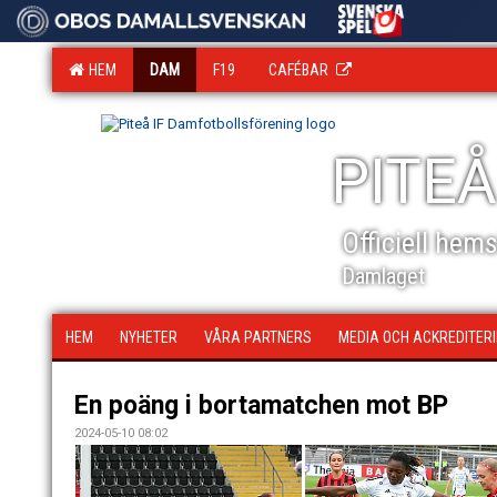
HEM
DAM
F19
CAFÉBAR
PITEÅ
Officiell hem
Damlaget
HEM
NYHETER
VÅRA PARTNERS
MEDIA OCH ACKREDITER
En poäng i bortamatchen mot BP
2024-05-10 08:02