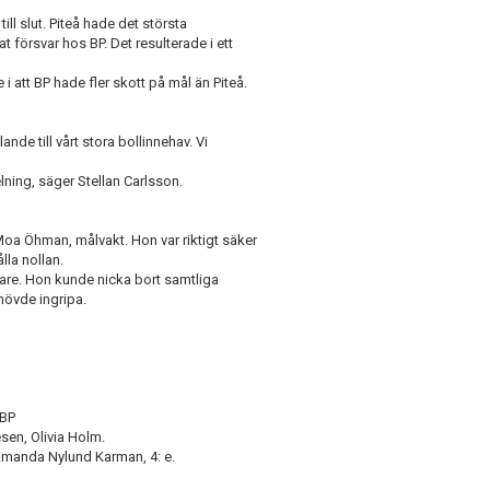
ill slut. Piteå hade det största
 försvar hos BP. Det resulterade i ett
i att BP hade fler skott på mål än Piteå.
lande till vårt stora bollinnehav. Vi
elning, säger Stellan Carlsson.
 Moa Öhman, målvakt. Hon var riktigt säker
lla nollan.
lare. Hon kunde nicka bort samtliga
hövde ingripa.
 BP
sen, Olivia Holm.
 Amanda Nylund Karman, 4: e.