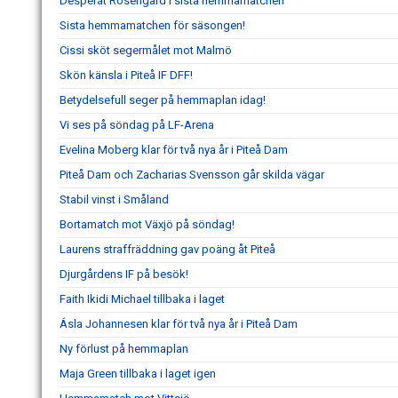
Desperat Rosengård i sista hemmamatchen
Sista hemmamatchen för säsongen!
Cissi sköt segermålet mot Malmö
Skön känsla i Piteå IF DFF!
Betydelsefull seger på hemmaplan idag!
Vi ses på söndag på LF-Arena
Evelina Moberg klar för två nya år i Piteå Dam
Piteå Dam och Zacharias Svensson går skilda vägar
Stabil vinst i Småland
Bortamatch mot Växjö på söndag!
Laurens straffräddning gav poäng åt Piteå
Djurgårdens IF på besök!
Faith Ikidi Michael tillbaka i laget
Ásla Johannesen klar för två nya år i Piteå Dam
Ny förlust på hemmaplan
Maja Green tillbaka i laget igen