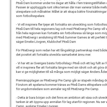
Piteå Dam kommer under tre dagar att hålla i fem träningstillfäll
Passen är uppbyggda runt olika teman där man varierar både mella
utespelare och målvakter. Målet är att skapa bättre förutsättningar o
som fotbollsspelare.
- Vi vill inspirera fler tjejer att fortsätta sin utveckling som fotboll
Piteå Dam till hela regionens lag och med PiteEnergi Pre Camp vill vi
från hela regionen kan fortsätta sin fotbollsresa så länge som möjl
med PiteEnergi i anslutning till Piteå Summer Games är ett perfekt til
säger Emelie Lövgren, Klubbchef Piteå Dam
För PiteEnergi som redan har ett långsiktigt partnerskap med bå
det positivt att fortsätta utveckla samarbetet ännu mer.
- Vi har ett av Sveriges bästa fotbollslag i Piteå och ett lag fullt 
vill vi inspirera fler att fortsätta längre med sin idrott och att göra
kan vi ge möjligheten till så många som möjligt säger Anders Åd
Premiärupplagan av PiteEnergi Pre Camp går av stapeln måndag den 
Förutom att spelarna kommer tränas av Piteå Dams elitspelare och
för ungdomsledare som anmäler sig till PiteEnergi Pre Camp.
- Detta är bara början och det finns en ambition att växa och utvec
tanken är att öppna upp anmälan för lag utanför regionen. Nu ser v
Camp, avslutar Emelie Lövgren