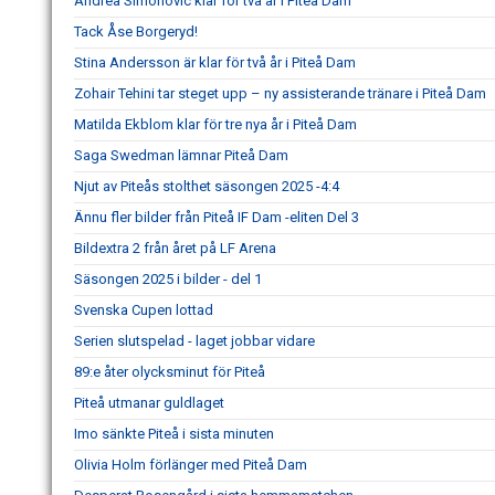
Andrea Simonovic klar för två år i Piteå Dam
Tack Åse Borgeryd!
Stina Andersson är klar för två år i Piteå Dam
Zohair Tehini tar steget upp – ny assisterande tränare i Piteå Dam
Matilda Ekblom klar för tre nya år i Piteå Dam
Saga Swedman lämnar Piteå Dam
Njut av Piteås stolthet säsongen 2025 -4:4
Ännu fler bilder från Piteå IF Dam -eliten Del 3
Bildextra 2 från året på LF Arena
Säsongen 2025 i bilder - del 1
Svenska Cupen lottad
Serien slutspelad - laget jobbar vidare
89:e åter olycksminut för Piteå
Piteå utmanar guldlaget
Imo sänkte Piteå i sista minuten
Olivia Holm förlänger med Piteå Dam