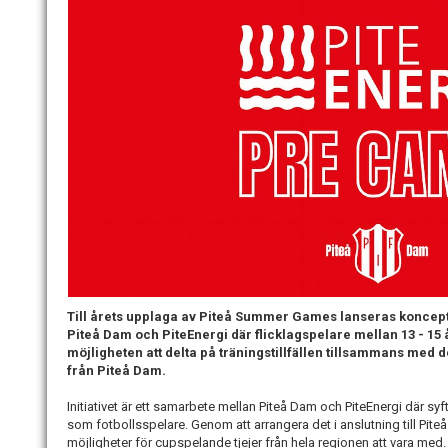
Till årets upplaga av Piteå Summer Games lanseras koncep
Piteå Dam och PiteEnergi där flicklagspelare mellan 13 - 15
möjligheten att delta på träningstillfällen tillsammans med
från Piteå Dam.
Initiativet är ett samarbete mellan Piteå Dam och PiteEnergi där syfte
som fotbollsspelare. Genom att arrangera det i anslutning till Pi
möjligheter för cupspelande tjejer från hela regionen att vara med.