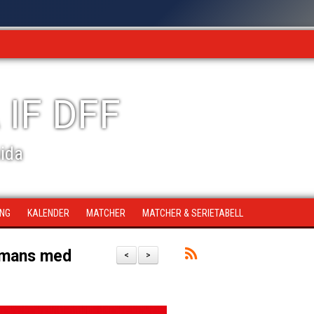
 IF DFF
sida
ING
KALENDER
MATCHER
MATCHER & SERIETABELL
ammans med
<
>