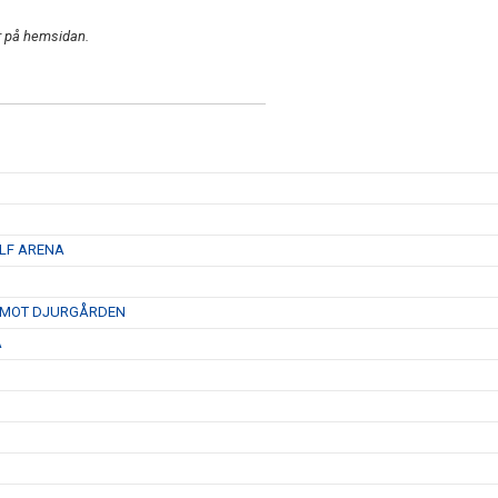
är på hemsidan.
 LF ARENA
D MOT DJURGÅRDEN
A