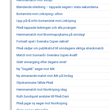
Hemmamatch mot Vittsjö
Bländande inledning – tappade segern i sista sekunderna
Bortamöte mot Linköping i afton
Upp på tå inför bortamötet mot Linköping
Piteå tappade ledningen och alla poängen
Hemmamatch mot Brommapojkarna på söndag!
Fortsatt spel i Svenska Cupen säkrat!
Piteå vädjar om publikstöd till söndagens viktiga streckmatch
Match mot Sunnanå i Svenska Cupen ikväll!
Glatt vinnargäng efter dagens vinst!
Ny ”Sagalik” seger mot AIK
Ny utmanande match mot AIK på lördag
Olycksminuter fällde Piteå
Hemmamatch mot Norrköping idag
Ruth Sundquist ansluter till Piteå Dam
Piteå jagar ny seger mot Norrköping