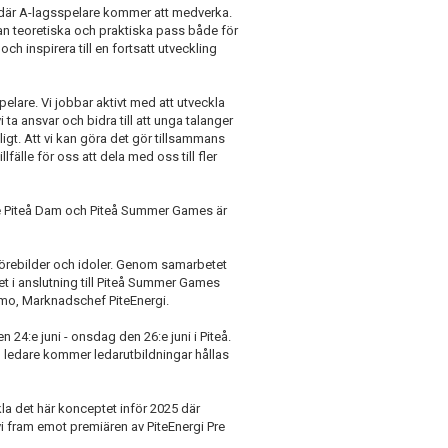
en där A-lagsspelare kommer att medverka.
n teoretiska och praktiska pass både för
ch inspirera till en fortsatt utveckling
sspelare. Vi jobbar aktivt med att utveckla
 ta ansvar och bidra till att unga talanger
igt. Att vi kan göra det gör tillsammans
lfälle för oss att dela med oss till fler
de Piteå Dam och Piteå Summer Games är
av förebilder och idoler. Genom samarbetet
 det i anslutning till Piteå Summer Games
emo, Marknadschef PiteEnergi.
24:e juni - onsdag den 26:e juni i Piteå.
 ledare kommer ledarutbildningar hållas
kla det här konceptet inför 2025 där
i fram emot premiären av PiteEnergi Pre