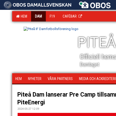
HEM
DAM
F19
CAFÉBAR
PITEÅ
Officiell hem
Damlaget
HEM
NYHETER
VÅRA PARTNERS
MEDIA OCH ACKREDITER
Piteå Dam lanserar Pre Camp tills
PiteEnergi
2024-05-27 12:09