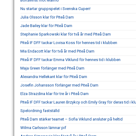
Bortavinst mot Malmö
Nu startar gruppspelet i Svenska Cupen!
Julia Olsson klar för Piteå Dam
Jade Bailey klar för Piteå Dam
Stephanie Sparkowski klar för två år med Piteå Dam
Piteå IF DFF tackar Lovisa Koss för hennes tid i klubben
Mia Endacott klar för två år med Piteå Dam
Piteå IF DFF tackar Emma Viklund för hennes tid i klubben
Maja Green förlänger med Piteå Dam
Alexandra Hellekant klar för Piteå Dam
Josefin Johansson förlänger med Piteå Dam
Elza Strazdina klar för tre år i Piteå Dam
Piteå IF DFF tackar Lauren Brzykcy och Emily Gray för deras tid i k
Spelordning fastställd
Piteå Dam stärker teamet – Sofia Viklund ansluter på heltid
Wilma Carlsson lämnar pif