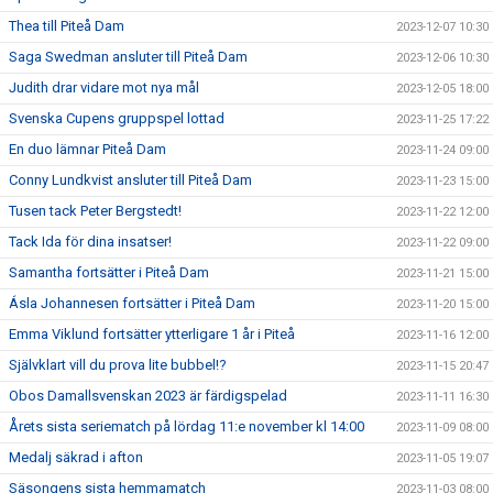
Thea till Piteå Dam
2023-12-07 10:30
Saga Swedman ansluter till Piteå Dam
2023-12-06 10:30
Judith drar vidare mot nya mål
2023-12-05 18:00
Svenska Cupens gruppspel lottad
2023-11-25 17:22
En duo lämnar Piteå Dam
2023-11-24 09:00
Conny Lundkvist ansluter till Piteå Dam
2023-11-23 15:00
Tusen tack Peter Bergstedt!
2023-11-22 12:00
Tack Ida för dina insatser!
2023-11-22 09:00
Samantha fortsätter i Piteå Dam
2023-11-21 15:00
Ásla Johannesen fortsätter i Piteå Dam
2023-11-20 15:00
Emma Viklund fortsätter ytterligare 1 år i Piteå
2023-11-16 12:00
Självklart vill du prova lite bubbel!?
2023-11-15 20:47
Obos Damallsvenskan 2023 är färdigspelad
2023-11-11 16:30
Årets sista seriematch på lördag 11:e november kl 14:00
2023-11-09 08:00
Medalj säkrad i afton
2023-11-05 19:07
Säsongens sista hemmamatch
2023-11-03 08:00