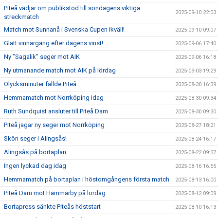
Piteå vädjar om publikstöd till söndagens viktiga
2025-09-10 22:03
streckmatch
Match mot Sunnanå i Svenska Cupen ikväll!
2025-09-10 09:07
Glatt vinnargäng efter dagens vinst!
2025-09-06 17:40
Ny ”Sagalik” seger mot AIK
2025-09-06 16:18
Ny utmanande match mot AIK på lördag
2025-09-03 19:29
Olycksminuter fällde Piteå
2025-08-30 16:39
Hemmamatch mot Norrköping idag
2025-08-30 09:34
Ruth Sundquist ansluter till Piteå Dam
2025-08-30 09:30
Piteå jagar ny seger mot Norrköping
2025-08-27 18:21
Skön seger i Alingsås!
2025-08-24 16:17
Alingsås på bortaplan
2025-08-22 09:37
Ingen lyckad dag idag
2025-08-16 16:55
Hemmamatch på bortaplan i höstomgångens första match
2025-08-13 16:00
Piteå Dam mot Hammarby på lördag
2025-08-12 09:09
Bortapress sänkte Piteås höststart
2025-08-10 16:13