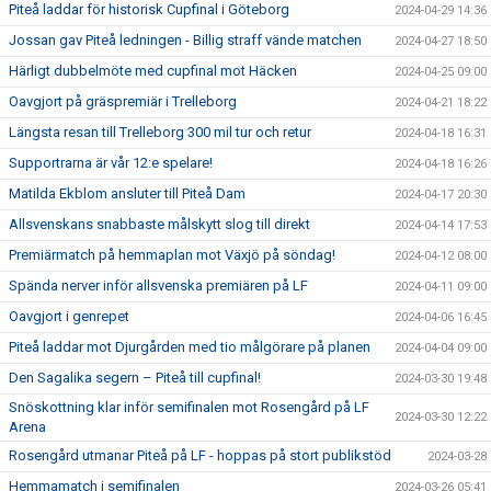
Piteå laddar för historisk Cupfinal i Göteborg
2024-04-29 14:36
Jossan gav Piteå ledningen - Billig straff vände matchen
2024-04-27 18:50
Härligt dubbelmöte med cupfinal mot Häcken
2024-04-25 09:00
Oavgjort på gräspremiär i Trelleborg
2024-04-21 18:22
Längsta resan till Trelleborg 300 mil tur och retur
2024-04-18 16:31
Supportrarna är vår 12:e spelare!
2024-04-18 16:26
Matilda Ekblom ansluter till Piteå Dam
2024-04-17 20:30
Allsvenskans snabbaste målskytt slog till direkt
2024-04-14 17:53
Premiärmatch på hemmaplan mot Växjö på söndag!
2024-04-12 08:00
Spända nerver inför allsvenska premiären på LF
2024-04-11 09:00
Oavgjort i genrepet
2024-04-06 16:45
Piteå laddar mot Djurgården med tio målgörare på planen
2024-04-04 09:00
Den Sagalika segern – Piteå till cupfinal!
2024-03-30 19:48
Snöskottning klar inför semifinalen mot Rosengård på LF
2024-03-30 12:22
Arena
Rosengård utmanar Piteå på LF - hoppas på stort publikstöd
2024-03-28
Hemmamatch i semifinalen
2024-03-26 05:41