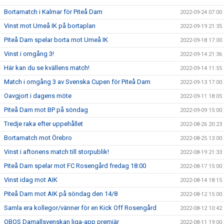
Bortamatch i Kalmar för Piteå Dam
2022-09-24 07:00
Vinst mot Umeå IK på bortaplan
2022-09-19 21:35
Piteå Dam spelar borta mot Umeå IK
2022-09-18 17:00
Vinst i omgång 3!
2022-09-14 21:36
Här kan du se kvällens match!
2022-09-14 11:55
Match i omgång 3 av Svenska Cupen för Piteå Dam
2022-09-13 17:00
Oavgjort i dagens möte
2022-09-11 18:05
Piteå Dam mot BP på söndag
2022-09-09 15:00
Tredje raka efter uppehållet
2022-08-26 20:23
Bortamatch mot Örebro
2022-08-25 13:00
Vinst i aftonens match till storpublik!
2022-08-19 21:33
Piteå Dam spelar mot FC Rosengård fredag 18:00
2022-08-17 15:00
Vinst idag mot AIK
2022-08-14 18:15
Piteå Dam mot AIK på söndag den 14/8
2022-08-12 15:00
Samla era kollegor/vänner för en Kick Off Rosengård
2022-08-12 10:42
OBOS Damallsvenskan liga-app premiär
2022-08-11 19:00