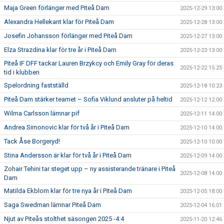
Maja Green förlänger med Piteå Dam
2025-12-29 13:00
Alexandra Hellekant klar för Piteå Dam
2025-12-28 13:00
Josefin Johansson förlänger med Piteå Dam
2025-12-27 13:00
Elza Strazdina klar för tre år i Piteå Dam
2025-12-23 13:00
Piteå IF DFF tackar Lauren Brzykcy och Emily Gray för deras
2025-12-22 15:25
tid i klubben
Spelordning fastställd
2025-12-18 10:23
Piteå Dam stärker teamet – Sofia Viklund ansluter på heltid
2025-12-12 12:00
Wilma Carlsson lämnar pif
2025-12-11 14:00
Andrea Simonovic klar för två år i Piteå Dam
2025-12-10 14:00
Tack Åse Borgeryd!
2025-12-10 10:00
Stina Andersson är klar för två år i Piteå Dam
2025-12-09 14:00
Zohair Tehini tar steget upp – ny assisterande tränare i Piteå
2025-12-08 14:00
Dam
Matilda Ekblom klar för tre nya år i Piteå Dam
2025-12-05 18:00
Saga Swedman lämnar Piteå Dam
2025-12-04 16:01
Njut av Piteås stolthet säsongen 2025 -4:4
2025-11-20 12:46