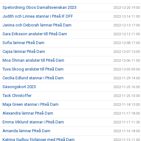
Spelordning Obos Damallsvenskan 2023
2022-12-20 19:00
Judith och Linnea stannar i Piteå IF DFF
2022-12-14 11:00
Janina och Deborah lämnar Piteå Dam
2022-12-13 17:00
Sara Eriksson ansluter till Piteå Dam
2022-12-12 11:00
Sofia lämnar Piteå Dam
2022-12-08 17:00
Cajsa lämnar Piteå Dam
2022-12-07 13:00
Moa Öhman ansluter till Piteå Dam
2022-12-06 11:00
Tuva Skoog ansluter till Piteå Dam
2022-12-05 09:00
Cecilia Edlund stannar i Piteå Dam
2022-11-29 14:00
Säsongskort 2023
2022-11-25 16:00
Tack Christoffer
2022-11-25 10:00
Maja Green stannar i Piteå Dam
2022-11-18 13:00
Alexandra lämnar Piteå Dam
2022-11-17 18:00
Emma Viklund stannar i Piteå Dam
2022-11-17 11:30
Amanda lämnar Piteå Dam
2022-11-16 18:00
Katrina Guillou förlänger med Piteå Dam
2022-11-15 11:00