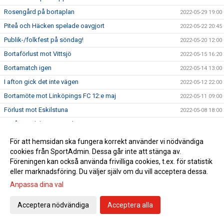
Rosengård på bortaplan
2022-05-29 19:00
Piteå och Häcken spelade oavgjort
2022-05-22 20:45
Publik-/folkfest på söndag!
2022-05-20 12:00
Bortaförlust mot Vittsjö
2022-05-15 16:20
Bortamatch igen
2022-05-14 13:00
I afton gick det inte vägen
2022-05-12 22:00
Bortamöte mot Linköpings FC 12:e maj
2022-05-11 09:00
Förlust mot Eskilstuna
2022-05-08 18:00
Piteå vs Eskilstuna söndag 8/5
2022-05-06 15:00
Piteås damer tog ytterligare en seger
2022-05-01 17:20
För att hemsidan ska fungera korrekt använder vi nödvändiga
cookies från SportAdmin. Dessa går inte att stänga av.
Bortamatch mot BP på söndag
2022-04-29 15:00
Föreningen kan också använda frivilliga cookies, t.ex. för statistik
Härlig hemmaseger mot Örebro
2022-04-24 19:00
eller marknadsföring. Du väljer själv om du vill acceptera dessa.
Piteå vs Örebro söndag 13:00
2022-04-22 16:12
Anpassa dina val
Hemmaseger mot Kalmar
2022-04-20 22:07
Acceptera nödvändiga
Acceptera alla
Dags för hemmamatch på onsdag
2022-04-19 15:20
Idag räckte vi inte till
2022-04-17 19:09