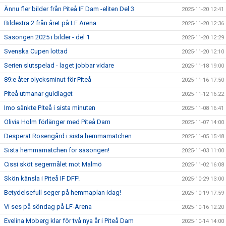
Ännu fler bilder från Piteå IF Dam -eliten Del 3
2025-11-20 12:41
Bildextra 2 från året på LF Arena
2025-11-20 12:36
Säsongen 2025 i bilder - del 1
2025-11-20 12:29
Svenska Cupen lottad
2025-11-20 12:10
Serien slutspelad - laget jobbar vidare
2025-11-18 19:00
89:e åter olycksminut för Piteå
2025-11-16 17:50
Piteå utmanar guldlaget
2025-11-12 16:22
Imo sänkte Piteå i sista minuten
2025-11-08 16:41
Olivia Holm förlänger med Piteå Dam
2025-11-07 14:00
Desperat Rosengård i sista hemmamatchen
2025-11-05 15:48
Sista hemmamatchen för säsongen!
2025-11-03 11:00
Cissi sköt segermålet mot Malmö
2025-11-02 16:08
Skön känsla i Piteå IF DFF!
2025-10-29 13:00
Betydelsefull seger på hemmaplan idag!
2025-10-19 17:59
Vi ses på söndag på LF-Arena
2025-10-16 12:20
Evelina Moberg klar för två nya år i Piteå Dam
2025-10-14 14:00