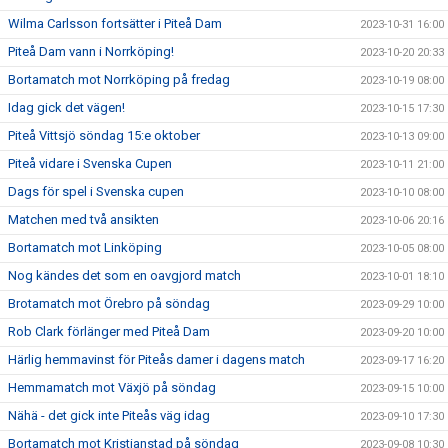
Wilma Carlsson fortsätter i Piteå Dam
2023-10-31 16:00
Piteå Dam vann i Norrköping!
2023-10-20 20:33
Bortamatch mot Norrköping på fredag
2023-10-19 08:00
Idag gick det vägen!
2023-10-15 17:30
Piteå Vittsjö söndag 15:e oktober
2023-10-13 09:00
Piteå vidare i Svenska Cupen
2023-10-11 21:00
Dags för spel i Svenska cupen
2023-10-10 08:00
Matchen med två ansikten
2023-10-06 20:16
Bortamatch mot Linköping
2023-10-05 08:00
Nog kändes det som en oavgjord match
2023-10-01 18:10
Brotamatch mot Örebro på söndag
2023-09-29 10:00
Rob Clark förlänger med Piteå Dam
2023-09-20 10:00
Härlig hemmavinst för Piteås damer i dagens match
2023-09-17 16:20
Hemmamatch mot Växjö på söndag
2023-09-15 10:00
Nähä - det gick inte Piteås väg idag
2023-09-10 17:30
Bortamatch mot Kristianstad på söndag
2023-09-08 10:30