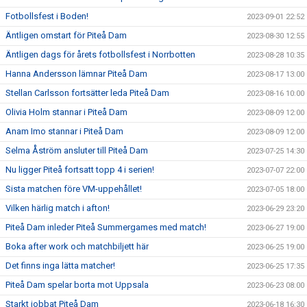
Fotbollsfest i Boden!
2023-09-01 22:52
Äntligen omstart för Piteå Dam
2023-08-30 12:55
Äntligen dags för årets fotbollsfest i Norrbotten
2023-08-28 10:35
Hanna Andersson lämnar Piteå Dam
2023-08-17 13:00
Stellan Carlsson fortsätter leda Piteå Dam
2023-08-16 10:00
Olivia Holm stannar i Piteå Dam
2023-08-09 12:00
Anam Imo stannar i Piteå Dam
2023-08-09 12:00
Selma Åström ansluter till Piteå Dam
2023-07-25 14:30
Nu ligger Piteå fortsatt topp 4 i serien!
2023-07-07 22:00
Sista matchen före VM-uppehållet!
2023-07-05 18:00
Vilken härlig match i afton!
2023-06-29 23:20
Piteå Dam inleder Piteå Summergames med match!
2023-06-27 19:00
Boka after work och matchbiljett här
2023-06-25 19:00
Det finns inga lätta matcher!
2023-06-25 17:35
Piteå Dam spelar borta mot Uppsala
2023-06-23 08:00
Starkt jobbat Piteå Dam
2023-06-18 16:30