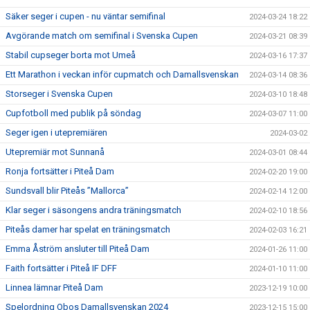
Säker seger i cupen - nu väntar semifinal
2024-03-24 18:22
Avgörande match om semifinal i Svenska Cupen
2024-03-21 08:39
Stabil cupseger borta mot Umeå
2024-03-16 17:37
Ett Marathon i veckan inför cupmatch och Damallsvenskan
2024-03-14 08:36
Storseger i Svenska Cupen
2024-03-10 18:48
Cupfotboll med publik på söndag
2024-03-07 11:00
Seger igen i utepremiären
2024-03-02
Utepremiär mot Sunnanå
2024-03-01 08:44
Ronja fortsätter i Piteå Dam
2024-02-20 19:00
Sundsvall blir Piteås ”Mallorca”
2024-02-14 12:00
Klar seger i säsongens andra träningsmatch
2024-02-10 18:56
Piteås damer har spelat en träningsmatch
2024-02-03 16:21
Emma Åström ansluter till Piteå Dam
2024-01-26 11:00
Faith fortsätter i Piteå IF DFF
2024-01-10 11:00
Linnea lämnar Piteå Dam
2023-12-19 10:00
Spelordning Obos Damallsvenskan 2024
2023-12-15 15:00