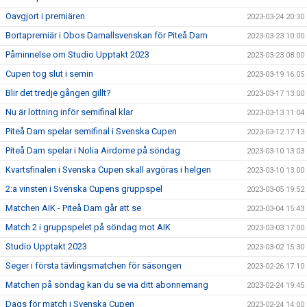
Oavgjort i premiären
2023-03-24 20:30
Bortapremiär i Obos Damallsvenskan för Piteå Dam
2023-03-23 10:00
Påminnelse om Studio Upptakt 2023
2023-03-23 08:00
Cupen tog slut i semin
2023-03-19 16:05
Blir det tredje gången gillt?
2023-03-17 13:00
Nu är lottning inför semifinal klar
2023-03-13 11:04
Piteå Dam spelar semifinal i Svenska Cupen
2023-03-12 17:13
Piteå Dam spelar i Nolia Airdome på söndag
2023-03-10 13:03
Kvartsfinalen i Svenska Cupen skall avgöras i helgen
2023-03-10 13:00
2:a vinsten i Svenska Cupens gruppspel
2023-03-05 19:52
Matchen AIK - Piteå Dam går att se
2023-03-04 15:43
Match 2 i gruppspelet på söndag mot AIK
2023-03-03 17:00
Studio Upptakt 2023
2023-03-02 15:30
Seger i första tävlingsmatchen för säsongen
2023-02-26 17:10
Matchen på söndag kan du se via ditt abonnemang
2023-02-24 19:45
Dags för match i Svenska Cupen
2023-02-24 14:00