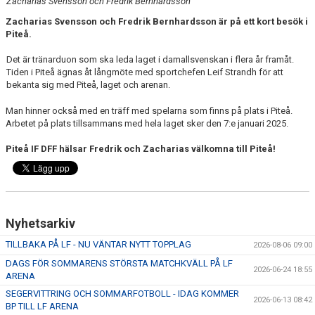
Zacharias Svensson och Fredrik Bernhardsson
Zacharias Svensson och Fredrik Bernhardsson är på ett kort besök i
Piteå.
Det är tränarduon som ska leda laget i damallsvenskan i flera år framåt.
Tiden i Piteå ägnas åt långmöte med sportchefen Leif Strandh för att
bekanta sig med Piteå, laget och arenan.
Man hinner också med en träff med spelarna som finns på plats i Piteå.
Arbetet på plats tillsammans med hela laget sker den 7:e januari 2025.
Piteå IF DFF hälsar Fredrik och Zacharias välkomna till Piteå!
Nyhetsarkiv
TILLBAKA PÅ LF - NU VÄNTAR NYTT TOPPLAG
2026-08-06 09:00
DAGS FÖR SOMMARENS STÖRSTA MATCHKVÄLL PÅ LF
2026-06-24 18:55
ARENA
SEGERVITTRING OCH SOMMARFOTBOLL - IDAG KOMMER
2026-06-13 08:42
BP TILL LF ARENA