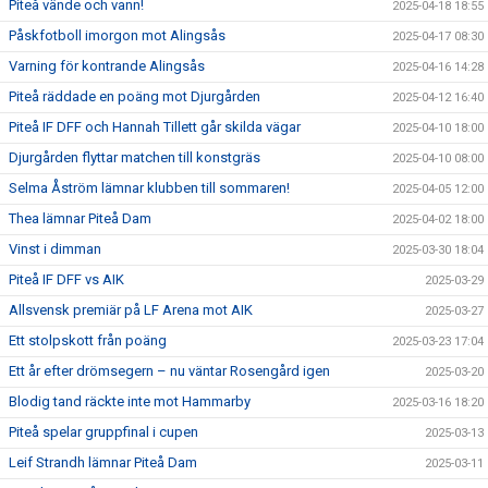
Piteå vände och vann!
2025-04-18 18:55
Påskfotboll imorgon mot Alingsås
2025-04-17 08:30
Varning för kontrande Alingsås
2025-04-16 14:28
Piteå räddade en poäng mot Djurgården
2025-04-12 16:40
Piteå IF DFF och Hannah Tillett går skilda vägar
2025-04-10 18:00
Djurgården flyttar matchen till konstgräs
2025-04-10 08:00
Selma Åström lämnar klubben till sommaren!
2025-04-05 12:00
Thea lämnar Piteå Dam
2025-04-02 18:00
Vinst i dimman
2025-03-30 18:04
Piteå IF DFF vs AIK
2025-03-29
Allsvensk premiär på LF Arena mot AIK
2025-03-27
Ett stolpskott från poäng
2025-03-23 17:04
Ett år efter drömsegern – nu väntar Rosengård igen
2025-03-20
Blodig tand räckte inte mot Hammarby
2025-03-16 18:20
Piteå spelar gruppfinal i cupen
2025-03-13
Leif Strandh lämnar Piteå Dam
2025-03-11