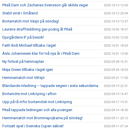
Piteå Dam och Zacharias Svensson går skilda vägar
2025-10-13 12:00
Stabil vinst i Småland
2025-10-12 20:04
Bortamatch mot Växjö på söndag!
2025-10-10 13:37
Laurens straffräddning gav poäng åt Piteå
2025-10-05 18:37
Djurgårdens IF på besök!
2025-10-02 12:00
Faith Ikidi Michael tillbaka i laget
2025-10-01 18:03
Ásla Johannesen klar för två nya år i Piteå Dam
2025-10-01 13:00
Ny förlust på hemmaplan
2025-09-28 16:31
Maja Green tillbaka i laget igen
2025-09-24 18:03
Hemmamatch mot Vittsjö
2025-09-21 17:00
Bländande inledning – tappade segern i sista sekunderna
2025-09-19 22:31
Bortamöte mot Linköping i afton
2025-09-19 16:47
Upp på tå inför bortamötet mot Linköping
2025-09-17 19:31
Piteå tappade ledningen och alla poängen
2025-09-14 18:30
Hemmamatch mot Brommapojkarna på söndag!
2025-09-11 20:10
Fortsatt spel i Svenska Cupen säkrat!
2025-09-11 07:24