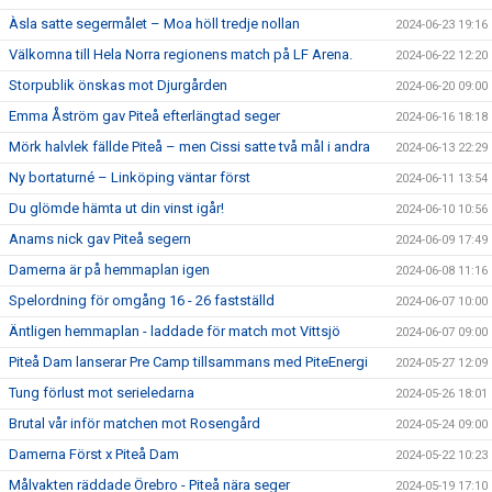
Àsla satte segermålet – Moa höll tredje nollan
2024-06-23 19:16
Välkomna till Hela Norra regionens match på LF Arena.
2024-06-22 12:20
Storpublik önskas mot Djurgården
2024-06-20 09:00
Emma Åström gav Piteå efterlängtad seger
2024-06-16 18:18
Mörk halvlek fällde Piteå – men Cissi satte två mål i andra
2024-06-13 22:29
Ny bortaturné – Linköping väntar först
2024-06-11 13:54
Du glömde hämta ut din vinst igår!
2024-06-10 10:56
Anams nick gav Piteå segern
2024-06-09 17:49
Damerna är på hemmaplan igen
2024-06-08 11:16
Spelordning för omgång 16 - 26 fastställd
2024-06-07 10:00
Äntligen hemmaplan - laddade för match mot Vittsjö
2024-06-07 09:00
Piteå Dam lanserar Pre Camp tillsammans med PiteEnergi
2024-05-27 12:09
Tung förlust mot serieledarna
2024-05-26 18:01
Brutal vår inför matchen mot Rosengård
2024-05-24 09:00
Damerna Först x Piteå Dam
2024-05-22 10:23
Målvakten räddade Örebro - Piteå nära seger
2024-05-19 17:10