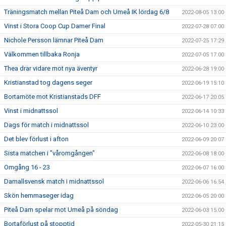
Träningsmatch mellan Piteå Dam och Umeå IK lördag 6/8
2022-08-05 13:00
Vinst i Stora Coop Cup Damer Final
2022-07-28 07:00
Nichole Persson lämnar Piteå Dam
2022-07-25 17:29
Välkommen tillbaka Ronja
2022-07-05 17:00
Thea drar vidare mot nya äventyr
2022-06-28 19:00
Kristianstad tog dagens seger
2022-06-19 15:10
Bortamöte mot Kristianstads DFF
2022-06-17 20:05
Vinst i midnattssol
2022-06-14 10:33
Dags för match i midnattssol
2022-06-10 23:00
Det blev förlust i afton
2022-06-09 20:07
Sista matchen i "våromgången"
2022-06-08 18:00
Omgång 16 - 23
2022-06-07 16:00
Damallsvensk match i midnattssol
2022-06-06 16:54
Skön hemmaseger idag
2022-06-05 20:00
Piteå Dam spelar mot Umeå på söndag
2022-06-03 15:00
Bortaförlust på stopptid
2022-05-30 21:15