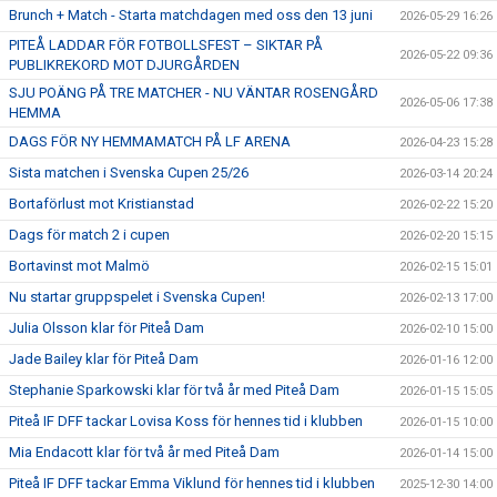
Brunch + Match - Starta matchdagen med oss den 13 juni
2026-05-29 16:26
PITEÅ LADDAR FÖR FOTBOLLSFEST – SIKTAR PÅ
2026-05-22 09:36
PUBLIKREKORD MOT DJURGÅRDEN
SJU POÄNG PÅ TRE MATCHER - NU VÄNTAR ROSENGÅRD
2026-05-06 17:38
HEMMA
DAGS FÖR NY HEMMAMATCH PÅ LF ARENA
2026-04-23 15:28
Sista matchen i Svenska Cupen 25/26
2026-03-14 20:24
Bortaförlust mot Kristianstad
2026-02-22 15:20
Dags för match 2 i cupen
2026-02-20 15:15
Bortavinst mot Malmö
2026-02-15 15:01
Nu startar gruppspelet i Svenska Cupen!
2026-02-13 17:00
Julia Olsson klar för Piteå Dam
2026-02-10 15:00
Jade Bailey klar för Piteå Dam
2026-01-16 12:00
Stephanie Sparkowski klar för två år med Piteå Dam
2026-01-15 15:05
Piteå IF DFF tackar Lovisa Koss för hennes tid i klubben
2026-01-15 10:00
Mia Endacott klar för två år med Piteå Dam
2026-01-14 15:00
Piteå IF DFF tackar Emma Viklund för hennes tid i klubben
2025-12-30 14:00