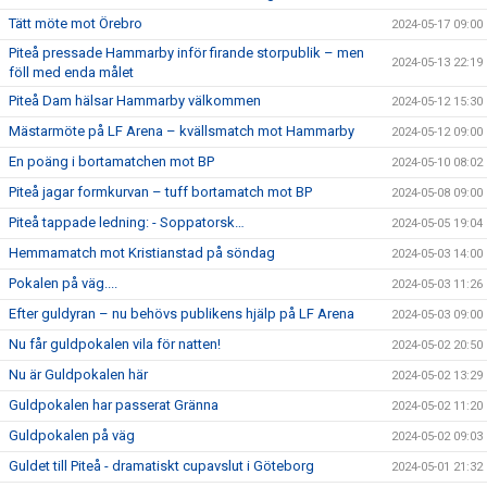
Tätt möte mot Örebro
2024-05-17 09:00
Piteå pressade Hammarby inför firande storpublik – men
2024-05-13 22:19
föll med enda målet
Piteå Dam hälsar Hammarby välkommen
2024-05-12 15:30
Mästarmöte på LF Arena – kvällsmatch mot Hammarby
2024-05-12 09:00
En poäng i bortamatchen mot BP
2024-05-10 08:02
Piteå jagar formkurvan – tuff bortamatch mot BP
2024-05-08 09:00
Piteå tappade ledning: - Soppatorsk…
2024-05-05 19:04
Hemmamatch mot Kristianstad på söndag
2024-05-03 14:00
Pokalen på väg....
2024-05-03 11:26
Efter guldyran – nu behövs publikens hjälp på LF Arena
2024-05-03 09:00
Nu får guldpokalen vila för natten!
2024-05-02 20:50
Nu är Guldpokalen här
2024-05-02 13:29
Guldpokalen har passerat Gränna
2024-05-02 11:20
Guldpokalen på väg
2024-05-02 09:03
Guldet till Piteå - dramatiskt cupavslut i Göteborg
2024-05-01 21:32