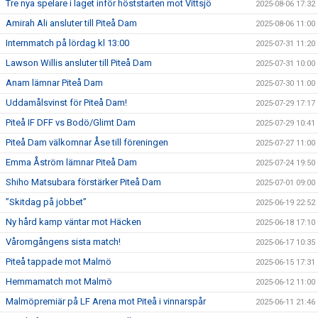
Tre nya spelare i laget inför höststarten mot Vittsjö
2025-08-06 17:32
Amirah Ali ansluter till Piteå Dam
2025-08-06 11:00
Internmatch på lördag kl 13:00
2025-07-31 11:20
Lawson Willis ansluter till Piteå Dam
2025-07-31 10:00
Anam lämnar Piteå Dam
2025-07-30 11:00
Uddamålsvinst för Piteå Dam!
2025-07-29 17:17
Piteå IF DFF vs Bodö/Glimt Dam
2025-07-29 10:41
Piteå Dam välkomnar Åse till föreningen
2025-07-27 11:00
Emma Åström lämnar Piteå Dam
2025-07-24 19:50
Shiho Matsubara förstärker Piteå Dam
2025-07-01 09:00
”Skitdag på jobbet”
2025-06-19 22:52
Ny hård kamp väntar mot Häcken
2025-06-18 17:10
Våromgångens sista match!
2025-06-17 10:35
Piteå tappade mot Malmö
2025-06-15 17:31
Hemmamatch mot Malmö
2025-06-12 11:00
Malmöpremiär på LF Arena mot Piteå i vinnarspår
2025-06-11 21:46