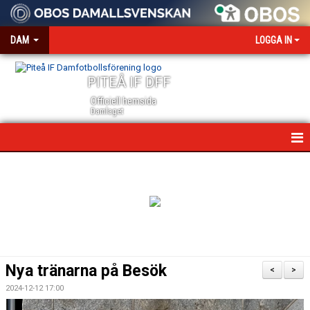
DAM
LOGGA IN
PITEÅ IF DFF
Officiell hemsida
Damlaget
HEM
NYHETER
VÅRA PARTNERS
MEDIA OCH ACKREDITERING
Nya tränarna på Besök
<
>
KALENDER
2024-12-12 17:00