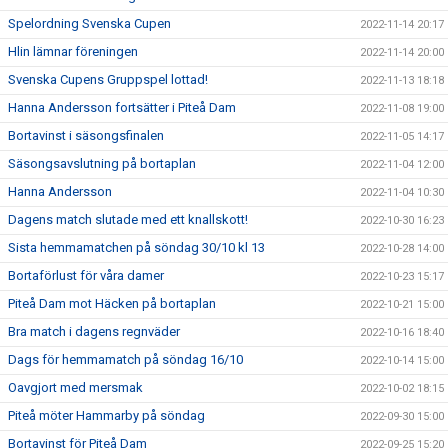
Spelordning Svenska Cupen
2022-11-14 20:17
Hlin lämnar föreningen
2022-11-14 20:00
Svenska Cupens Gruppspel lottad!
2022-11-13 18:18
Hanna Andersson fortsätter i Piteå Dam
2022-11-08 19:00
Bortavinst i säsongsfinalen
2022-11-05 14:17
Säsongsavslutning på bortaplan
2022-11-04 12:00
Hanna Andersson
2022-11-04 10:30
Dagens match slutade med ett knallskott!
2022-10-30 16:23
Sista hemmamatchen på söndag 30/10 kl 13
2022-10-28 14:00
Bortaförlust för våra damer
2022-10-23 15:17
Piteå Dam mot Häcken på bortaplan
2022-10-21 15:00
Bra match i dagens regnväder
2022-10-16 18:40
Dags för hemmamatch på söndag 16/10
2022-10-14 15:00
Oavgjort med mersmak
2022-10-02 18:15
Piteå möter Hammarby på söndag
2022-09-30 15:00
Bortavinst för Piteå Dam
2022-09-25 15:20