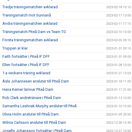
Tredje träningsmatchen avklarad
2023-02-18 15:10
Träningsmatch mot Sunnanå
2023-02-17 13:00
Andra träningsmatchen avklarad
2023-02-11 17:15
Träningsmatch Piteå Dam vs Team TG
2023-02-10 10:00
Första träningsmatchen avklarad
2023-02-05 09:15
Truppen är klar
2023-01-31 09:10
Faith fortsätter i Piteå IF DFF
2023-01-31 09:00
Ellen fortsätter i Piteå IF DFF
2023-01-28 10:00
1:a veckans träning avklarad
2023-01-21 13:03
Ásla Johannesen ansluter till Piteå Dam
2023-01-18 11:00
Hana Kerner lämnar Piteå Dam
2023-01-17 21:00
Rob Clark andretränare i Piteå Dam
2023-01-13 10:00
Samantha Leshnak Murphy ansluter till Piteå
2023-01-10 10:00
Olivia Holm ansluter till Piteå Dam
2023-01-09 20:00
Wilma Carlsson ansluter till Piteå Dam
2022-12-30 15:30
Josefin Johansson fortsätter i Piteå Dam
2022-12-21 10:00