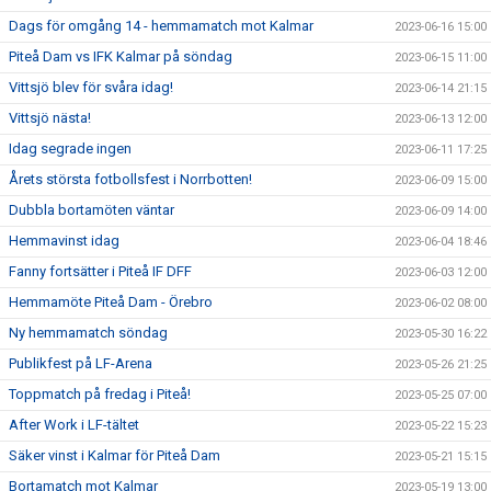
Dags för omgång 14 - hemmamatch mot Kalmar
2023-06-16 15:00
Piteå Dam vs IFK Kalmar på söndag
2023-06-15 11:00
Vittsjö blev för svåra idag!
2023-06-14 21:15
Vittsjö nästa!
2023-06-13 12:00
Idag segrade ingen
2023-06-11 17:25
Årets största fotbollsfest i Norrbotten!
2023-06-09 15:00
Dubbla bortamöten väntar
2023-06-09 14:00
Hemmavinst idag
2023-06-04 18:46
Fanny fortsätter i Piteå IF DFF
2023-06-03 12:00
Hemmamöte Piteå Dam - Örebro
2023-06-02 08:00
Ny hemmamatch söndag
2023-05-30 16:22
Publikfest på LF-Arena
2023-05-26 21:25
Toppmatch på fredag i Piteå!
2023-05-25 07:00
After Work i LF-tältet
2023-05-22 15:23
Säker vinst i Kalmar för Piteå Dam
2023-05-21 15:15
Bortamatch mot Kalmar
2023-05-19 13:00