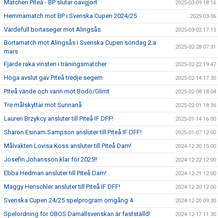
Matchen Piteå - BP slutar oavgjort
2025-03-09 18:16
Hemmamatch mot BP i Svenska Cupen 2024/25
2025-03-06
Värdefull bortaseger mot Alingsås
2025-03-02 17:15
Bortamatch mot Alingsås i Svenska Cupen söndag 2:a
2025-02-28 07:31
mars
Fjärde raka vinsten i träningsmatcher
2025-02-22 19:47
Höga avslut gav Piteå tredje segern
2025-02-14 17:30
Piteå vände och vann mot Bodö/Glimt
2025-02-08 18:04
Tre målskyttar mot Sunnanå
2025-02-01 18:36
Lauren Brzykcy ansluter till Piteå IF DFF!
2025-01-14 16:00
Sharon Esinam Sampson ansluter till Piteå IF DFF!
2025-01-07 12:00
Målvakten Lovisa Koss ansluter till Piteå Dam!
2024-12-30 15:00
Josefin Johansson klar för 2025!!
2024-12-22 12:00
Ebba Hedman ansluter till Piteå Dam!
2024-12-21 12:00
Maggy Henschler ansluter till Piteå IF DFF!
2024-12-20 12:00
Svenska Cupen 24/25 spelprogram omgång 4
2024-12-20 09:30
Spelordning för OBOS Damallsvenskan är fastställd!
2024-12-17 11:30