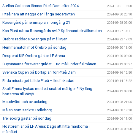
Stellan Carlsson lämnar Piteå Dam efter 2024
2024-10-01 16:00
Piteå nära att nagga den långa segersviten
2024-09-30 23:10
Rosengård på hemmaplan i omgång 21
2024-09-28 09:00
Kan Piteå rubba Rosengårds svit? Spännande kvällsmatch
2024-09-27 14:11
Örebro räddade poängen på mållinjen
2024-09-22 17:03
Hemmamatch mot Örebro på söndag
2024-09-20 18:00
Desperat KIF Örebro gästar LF Arena
2024-09-20 09:00
Cupvinnarna försvarar guldet – tio mål under fullmånen
2024-09-19 00:27
Svenska Cupen på bortaplan för Piteå Dam
2024-09-16 12:50
Enda misstaget fällde Piteå – Ikidi skadad
2024-09-14 18:22
Skall Emma lyckas med ett snabbt mål igen? Ny lång
2024-09-12 09:00
bortaresa till Växjö
Matchvärd och avtackning
2024-09-08 21:05
Målen som sänkte Trelleborg
2024-09-08 19:10
Trelleborg gästar på söndag
2024-09-06 11:00
Höstpremiär på LF Arena: Dags att hitta maskorna i
2024-09-05 09:00
målnätet