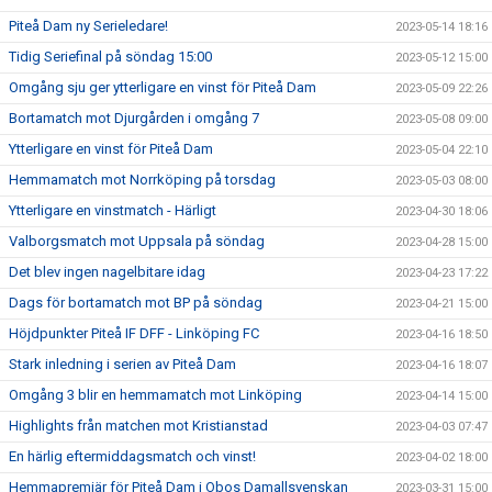
Piteå Dam ny Serieledare!
2023-05-14 18:16
Tidig Seriefinal på söndag 15:00
2023-05-12 15:00
Omgång sju ger ytterligare en vinst för Piteå Dam
2023-05-09 22:26
Bortamatch mot Djurgården i omgång 7
2023-05-08 09:00
Ytterligare en vinst för Piteå Dam
2023-05-04 22:10
Hemmamatch mot Norrköping på torsdag
2023-05-03 08:00
Ytterligare en vinstmatch - Härligt
2023-04-30 18:06
Valborgsmatch mot Uppsala på söndag
2023-04-28 15:00
Det blev ingen nagelbitare idag
2023-04-23 17:22
Dags för bortamatch mot BP på söndag
2023-04-21 15:00
Höjdpunkter Piteå IF DFF - Linköping FC
2023-04-16 18:50
Stark inledning i serien av Piteå Dam
2023-04-16 18:07
Omgång 3 blir en hemmamatch mot Linköping
2023-04-14 15:00
Highlights från matchen mot Kristianstad
2023-04-03 07:47
En härlig eftermiddagsmatch och vinst!
2023-04-02 18:00
Hemmapremiär för Piteå Dam i Obos Damallsvenskan
2023-03-31 15:00