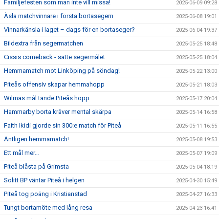
Familjefesten som man inte vill missa!
2025-06-09 09:28
Àsla matchvinnare i första bortasegern
2025-06-08 19:01
Vinnarkänsla i laget – dags för en bortaseger?
2025-06-04 19:37
Bildextra från segermatchen
2025-05-25 18:48
Cissis comeback - satte segermålet
2025-05-25 18:04
Hemmamatch mot Linköping på söndag!
2025-05-22 13:00
Piteås offensiv skapar hemmahopp
2025-05-21 18:03
Wilmas mål tände Piteås hopp
2025-05-17 20:04
Hammarby borta kräver mental skärpa
2025-05-14 16:58
Faith Ikidi gjorde sin 300:e match för Piteå
2025-05-11 16:55
Äntligen hemmamatch!
2025-05-08 19:53
Ett mål mer…
2025-05-07 19:09
Piteå blåsta på Grimsta
2025-05-04 18:19
Solitt BP väntar Piteå i helgen
2025-04-30 15:49
Piteå tog poäng i Kristianstad
2025-04-27 16:33
Tungt bortamöte med lång resa
2025-04-23 16:41