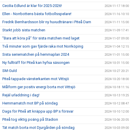
Cecilia Edlund är klar för 2025-2026!
2024-11-17 18:00
Ellen - Norrbottens bästa fotbollsspelare!
2024-11-16 10:10
Fredrik Bernhardsson blir ny huvudtränare i Piteå Dam
2024-11-11 15:00
Starkt jobb sista matchen
2024-11-09 17:41
”Bara att köra på” för sista matchen med laget
2024-11-07 09:00
Två minuter som gav fjärde raka mot Norrköping
2024-11-04 12:15
Sista seriematchen på hemmaplan 2024
2024-11-01 15:00
Ny fullträff för Piteå kan hyfsa säsongen
2024-10-31 15:00
SM-Guld
2024-10-27 20:21
Piteå tappade vänsterkanten mot Vittsjö
2024-10-20 18:00
Målform ger positiv energi borta mot Vittsjö
2024-10-18 11:16
Rejäl urladdning i dag!
2024-10-13 19:25
Hemmamatch mot BP på söndag
2024-10-12 08:47
Dags för Piteå att knäppa upp BP:s försvar
2024-10-10 12:00
Piteå tog viktig poäng på Stadion
2024-10-06 20:05
Tät match borta mot Djurgården på söndag
2024-10-03 09:00