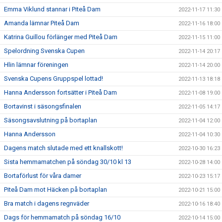
Emma Viklund stannar i Piteå Dam
2022-11-17 11:30
Amanda lämnar Piteå Dam
2022-11-16 18:00
Katrina Guillou förlänger med Piteå Dam
2022-11-15 11:00
Spelordning Svenska Cupen
2022-11-14 20:17
Hlin lämnar föreningen
2022-11-14 20:00
Svenska Cupens Gruppspel lottad!
2022-11-13 18:18
Hanna Andersson fortsätter i Piteå Dam
2022-11-08 19:00
Bortavinst i säsongsfinalen
2022-11-05 14:17
Säsongsavslutning på bortaplan
2022-11-04 12:00
Hanna Andersson
2022-11-04 10:30
Dagens match slutade med ett knallskott!
2022-10-30 16:23
Sista hemmamatchen på söndag 30/10 kl 13
2022-10-28 14:00
Bortaförlust för våra damer
2022-10-23 15:17
Piteå Dam mot Häcken på bortaplan
2022-10-21 15:00
Bra match i dagens regnväder
2022-10-16 18:40
Dags för hemmamatch på söndag 16/10
2022-10-14 15:00