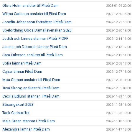
Olivia Holm ansluter till Piteå Dam
2023-01-09 20:00
Wilma Carlsson ansluter till Piteå Dam
2022-12-30 15:30
Josefin Johansson fortsätter i Piteå Dam
2022-12-21 10:00
Spelordning Obos Damallsvenskan 2023
2022-12-20 19:00
Judith och Linnea stannar i Piteå IF DFF
2022-12-14 11:00
Janina och Deborah lämnar Piteå Dam
2022-12-13 17:00
Sara Eriksson ansluter till Piteå Dam
2022-12-12 11:00
Sofia lämnar Piteå Dam
2022-12-08 17:00
Cajsa lämnar Piteå Dam
2022-12-07 13:00
Moa Öhman ansluter till Piteå Dam
2022-12-06 11:00
Tuva Skoog ansluter till Piteå Dam
2022-12-05 09:00
Cecilia Edlund stannar i Piteå Dam
2022-11-29 14:00
Säsongskort 2023
2022-11-25 16:00
Tack Christoffer
2022-11-25 10:00
Maja Green stannar i Piteå Dam
2022-11-18 13:00
Alexandra lämnar Piteå Dam
2022-11-17 18:00