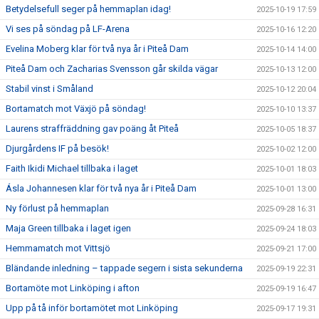
Betydelsefull seger på hemmaplan idag!
2025-10-19 17:59
Vi ses på söndag på LF-Arena
2025-10-16 12:20
Evelina Moberg klar för två nya år i Piteå Dam
2025-10-14 14:00
Piteå Dam och Zacharias Svensson går skilda vägar
2025-10-13 12:00
Stabil vinst i Småland
2025-10-12 20:04
Bortamatch mot Växjö på söndag!
2025-10-10 13:37
Laurens straffräddning gav poäng åt Piteå
2025-10-05 18:37
Djurgårdens IF på besök!
2025-10-02 12:00
Faith Ikidi Michael tillbaka i laget
2025-10-01 18:03
Ásla Johannesen klar för två nya år i Piteå Dam
2025-10-01 13:00
Ny förlust på hemmaplan
2025-09-28 16:31
Maja Green tillbaka i laget igen
2025-09-24 18:03
Hemmamatch mot Vittsjö
2025-09-21 17:00
Bländande inledning – tappade segern i sista sekunderna
2025-09-19 22:31
Bortamöte mot Linköping i afton
2025-09-19 16:47
Upp på tå inför bortamötet mot Linköping
2025-09-17 19:31