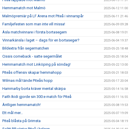
2025-06-15 17:31
Hemmamatch mot Malmö
2025-06-12 11:00
Malmöpremiär på LF Arena mot Piteå i vinnarspår
2025-06-11 21:46
Familjefesten som man inte vill missa!
2025-06-09 09:28
Àsla matchvinnare i första bortasegern
2025-06-08 19:01
Vinnarkänsla i laget – dags för en bortaseger?
2025-06-04 19:37
Bildextra från segermatchen
2025-05-25 18:48
Cissis comeback - satte segermålet
2025-05-25 18:04
Hemmamatch mot Linköping på söndag!
2025-05-22 13:00
Piteås offensiv skapar hemmahopp
2025-05-21 18:03
Wilmas mål tände Piteås hopp
2025-05-17 20:04
Hammarby borta kräver mental skärpa
2025-05-14 16:58
Faith Ikidi gjorde sin 300:e match för Piteå
2025-05-11 16:55
Äntligen hemmamatch!
2025-05-08 19:53
Ett mål mer…
2025-05-07 19:09
Piteå blåsta på Grimsta
2025-05-04 18:19
Solitt BP väntar Piteå i helgen