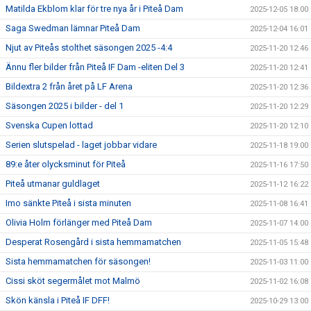
Matilda Ekblom klar för tre nya år i Piteå Dam
2025-12-05 18:00
Saga Swedman lämnar Piteå Dam
2025-12-04 16:01
Njut av Piteås stolthet säsongen 2025 -4:4
2025-11-20 12:46
Ännu fler bilder från Piteå IF Dam -eliten Del 3
2025-11-20 12:41
Bildextra 2 från året på LF Arena
2025-11-20 12:36
Säsongen 2025 i bilder - del 1
2025-11-20 12:29
Svenska Cupen lottad
2025-11-20 12:10
Serien slutspelad - laget jobbar vidare
2025-11-18 19:00
89:e åter olycksminut för Piteå
2025-11-16 17:50
Piteå utmanar guldlaget
2025-11-12 16:22
Imo sänkte Piteå i sista minuten
2025-11-08 16:41
Olivia Holm förlänger med Piteå Dam
2025-11-07 14:00
Desperat Rosengård i sista hemmamatchen
2025-11-05 15:48
Sista hemmamatchen för säsongen!
2025-11-03 11:00
Cissi sköt segermålet mot Malmö
2025-11-02 16:08
Skön känsla i Piteå IF DFF!
2025-10-29 13:00