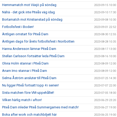
Hemmamatch mot Växjö på söndag
2023-09-15 10:00
Nähä - det gick inte Piteås väg idag
2023-09-10 17:30
Bortamatch mot Kristianstad på söndag
2023-09-08 10:30
Fotbollsfest i Boden!
2023-09-01 22:52
Äntligen omstart för Piteå Dam
2023-08-30 12:55
Äntligen dags för årets fotbollsfest i Norrbotten
2023-08-28 10:35
Hanna Andersson lämnar Piteå Dam
2023-08-17 13:00
Stellan Carlsson fortsätter leda Piteå Dam
2023-08-16 10:00
Olivia Holm stannar i Piteå Dam
2023-08-09 12:00
Anam Imo stannar i Piteå Dam
2023-08-09 12:00
Selma Åström ansluter till Piteå Dam
2023-07-25 14:30
Nu ligger Piteå fortsatt topp 4 i serien!
2023-07-07 22:00
Sista matchen före VM-uppehållet!
2023-07-05 18:00
Vilken härlig match i afton!
2023-06-29 23:20
Piteå Dam inleder Piteå Summergames med match!
2023-06-27 19:00
Boka after work och matchbiljett här
2023-06-25 19:00