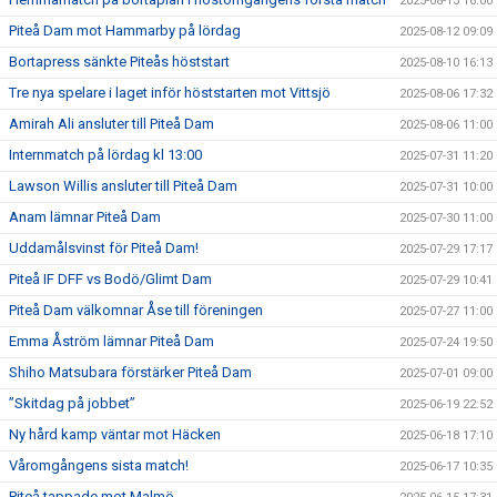
2025-08-13 16:00
Piteå Dam mot Hammarby på lördag
2025-08-12 09:09
Bortapress sänkte Piteås höststart
2025-08-10 16:13
Tre nya spelare i laget inför höststarten mot Vittsjö
2025-08-06 17:32
Amirah Ali ansluter till Piteå Dam
2025-08-06 11:00
Internmatch på lördag kl 13:00
2025-07-31 11:20
Lawson Willis ansluter till Piteå Dam
2025-07-31 10:00
Anam lämnar Piteå Dam
2025-07-30 11:00
Uddamålsvinst för Piteå Dam!
2025-07-29 17:17
Piteå IF DFF vs Bodö/Glimt Dam
2025-07-29 10:41
Piteå Dam välkomnar Åse till föreningen
2025-07-27 11:00
Emma Åström lämnar Piteå Dam
2025-07-24 19:50
Shiho Matsubara förstärker Piteå Dam
2025-07-01 09:00
”Skitdag på jobbet”
2025-06-19 22:52
Ny hård kamp väntar mot Häcken
2025-06-18 17:10
Våromgångens sista match!
2025-06-17 10:35
Piteå tappade mot Malmö