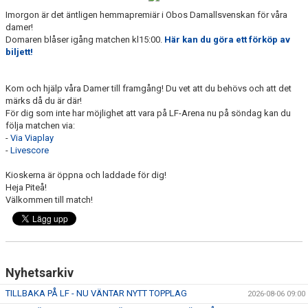
MATCHER
Imorgon är det äntligen hemmapremiär i Obos Damallsvenskan för våra
damer!
MATCHER & SERIETABELL
Domaren blåser igång matchen kl15:00.
Här kan du göra ett förköp av
biljett!
Kom och hjälp våra Damer till framgång! Du vet att du behövs och att det
märks då du är där!
För dig som inte har möjlighet att vara på LF-Arena nu på söndag kan du
följa matchen via:
-
Via Viaplay
-
Livescore
Kioskerna är öppna och laddade för dig!
Heja Piteå!
Välkommen till match!
Nyhetsarkiv
TILLBAKA PÅ LF - NU VÄNTAR NYTT TOPPLAG
2026-08-06 09:00