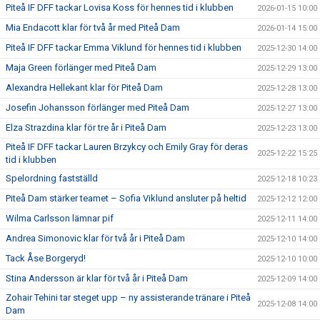
Piteå IF DFF tackar Lovisa Koss för hennes tid i klubben
2026-01-15 10:00
Mia Endacott klar för två år med Piteå Dam
2026-01-14 15:00
Piteå IF DFF tackar Emma Viklund för hennes tid i klubben
2025-12-30 14:00
Maja Green förlänger med Piteå Dam
2025-12-29 13:00
Alexandra Hellekant klar för Piteå Dam
2025-12-28 13:00
Josefin Johansson förlänger med Piteå Dam
2025-12-27 13:00
Elza Strazdina klar för tre år i Piteå Dam
2025-12-23 13:00
Piteå IF DFF tackar Lauren Brzykcy och Emily Gray för deras
2025-12-22 15:25
tid i klubben
Spelordning fastställd
2025-12-18 10:23
Piteå Dam stärker teamet – Sofia Viklund ansluter på heltid
2025-12-12 12:00
Wilma Carlsson lämnar pif
2025-12-11 14:00
Andrea Simonovic klar för två år i Piteå Dam
2025-12-10 14:00
Tack Åse Borgeryd!
2025-12-10 10:00
Stina Andersson är klar för två år i Piteå Dam
2025-12-09 14:00
Zohair Tehini tar steget upp – ny assisterande tränare i Piteå
2025-12-08 14:00
Dam