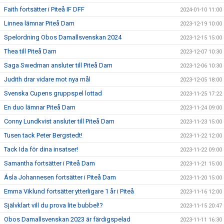
Faith fortsätter i Piteå IF DFF
2024-01-10 11:00
Linnea lämnar Piteå Dam
2023-12-19 10:00
Spelordning Obos Damallsvenskan 2024
2023-12-15 15:00
Thea till Piteå Dam
2023-12-07 10:30
Saga Swedman ansluter till Piteå Dam
2023-12-06 10:30
Judith drar vidare mot nya mål
2023-12-05 18:00
Svenska Cupens gruppspel lottad
2023-11-25 17:22
En duo lämnar Piteå Dam
2023-11-24 09:00
Conny Lundkvist ansluter till Piteå Dam
2023-11-23 15:00
Tusen tack Peter Bergstedt!
2023-11-22 12:00
Tack Ida för dina insatser!
2023-11-22 09:00
Samantha fortsätter i Piteå Dam
2023-11-21 15:00
Ásla Johannesen fortsätter i Piteå Dam
2023-11-20 15:00
Emma Viklund fortsätter ytterligare 1 år i Piteå
2023-11-16 12:00
Självklart vill du prova lite bubbel!?
2023-11-15 20:47
Obos Damallsvenskan 2023 är färdigspelad
2023-11-11 16:30