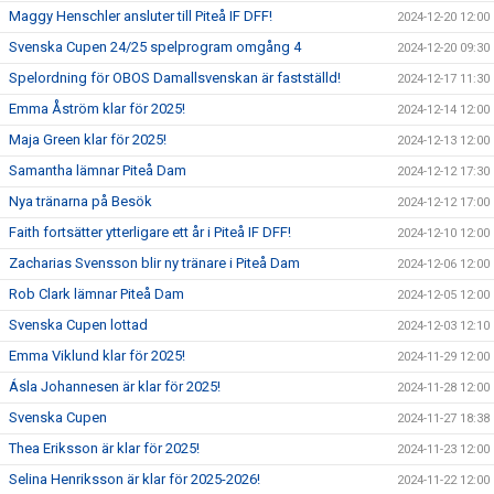
Maggy Henschler ansluter till Piteå IF DFF!
2024-12-20 12:00
Svenska Cupen 24/25 spelprogram omgång 4
2024-12-20 09:30
Spelordning för OBOS Damallsvenskan är fastställd!
2024-12-17 11:30
Emma Åström klar för 2025!
2024-12-14 12:00
Maja Green klar för 2025!
2024-12-13 12:00
Samantha lämnar Piteå Dam
2024-12-12 17:30
Nya tränarna på Besök
2024-12-12 17:00
Faith fortsätter ytterligare ett år i Piteå IF DFF!
2024-12-10 12:00
Zacharias Svensson blir ny tränare i Piteå Dam
2024-12-06 12:00
Rob Clark lämnar Piteå Dam
2024-12-05 12:00
Svenska Cupen lottad
2024-12-03 12:10
Emma Viklund klar för 2025!
2024-11-29 12:00
Ásla Johannesen är klar för 2025!
2024-11-28 12:00
Svenska Cupen
2024-11-27 18:38
Thea Eriksson är klar för 2025!
2024-11-23 12:00
Selina Henriksson är klar för 2025-2026!
2024-11-22 12:00