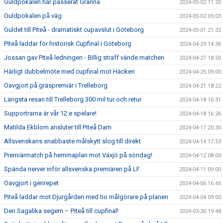
Guldpokalen har passerat Gränna
2024-05-02 11:20
Guldpokalen på väg
2024-05-02 09:03
Guldet till Piteå - dramatiskt cupavslut i Göteborg
2024-05-01 21:32
Piteå laddar för historisk Cupfinal i Göteborg
2024-04-29 14:36
Jossan gav Piteå ledningen - Billig straff vände matchen
2024-04-27 18:50
Härligt dubbelmöte med cupfinal mot Häcken
2024-04-25 09:00
Oavgjort på gräspremiär i Trelleborg
2024-04-21 18:22
Längsta resan till Trelleborg 300 mil tur och retur
2024-04-18 16:31
Supportrarna är vår 12:e spelare!
2024-04-18 16:26
Matilda Ekblom ansluter till Piteå Dam
2024-04-17 20:30
Allsvenskans snabbaste målskytt slog till direkt
2024-04-14 17:53
Premiärmatch på hemmaplan mot Växjö på söndag!
2024-04-12 08:00
Spända nerver inför allsvenska premiären på LF
2024-04-11 09:00
Oavgjort i genrepet
2024-04-06 16:45
Piteå laddar mot Djurgården med tio målgörare på planen
2024-04-04 09:00
Den Sagalika segern – Piteå till cupfinal!
2024-03-30 19:48