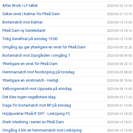
After Work i LF-tältet
2023-05-22 15:23
Säker vinst i Kalmar för Piteå Dam
2023-05-21 15:15
Bortamatch mot Kalmar
2023-05-19 13:00
Piteå Dam ny Serieledare!
2023-05-14 18:16
Tidig Seriefinal på söndag 15:00
2023-05-12 15:00
Omgång sju ger ytterligare en vinst för Piteå Dam
2023-05-09 22:26
Bortamatch mot Djurgården i omgång 7
2023-05-08 09:00
Ytterligare en vinst för Piteå Dam
2023-05-04 22:10
Hemmamatch mot Norrköping på torsdag
2023-05-03 08:00
Ytterligare en vinstmatch - Härligt
2023-04-30 18:06
Valborgsmatch mot Uppsala på söndag
2023-04-28 15:00
Det blev ingen nagelbitare idag
2023-04-23 17:22
Dags för bortamatch mot BP på söndag
2023-04-21 15:00
Höjdpunkter Piteå IF DFF - Linköping FC
2023-04-16 18:50
Stark inledning i serien av Piteå Dam
2023-04-16 18:07
Omgång 3 blir en hemmamatch mot Linköping
2023-04-14 15:00