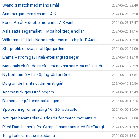
Svängig match med många mål
2024-06-27 22:40
Summergamesmatch mot AIK
2024-06-26 09:28
Forza Piteå! – dubbelmöte mot AIK väntar
2024-06-25 17:47
Àsla satte segermålet – Moa höll tredje nollan
2024-06-23 19:16
Välkomna till Hela Norra regionens match på LF Arena.
2024-06-22 12:20
Storpublik önskas mot Djurgården
2024-06-20 09:00
Emma Åström gav Piteå efterlängtad seger
2024-06-16 18:18
Mörk halvlek fällde Piteå – men Cissi satte två mål i andra
2024-06-13 22:29
Ny bortaturné – Linköping väntar först
2024-06-11 13:54
Du glömde hämta ut din vinst igår!
2024-06-10 10:56
Anams nick gav Piteå segern
2024-06-09 17:49
Damerna är på hemmaplan igen
2024-06-08 11:16
Spelordning för omgång 16 - 26 fastställd
2024-06-07 10:00
Äntligen hemmaplan - laddade för match mot Vittsjö
2024-06-07 09:00
Piteå Dam lanserar Pre Camp tillsammans med PiteEnergi
2024-05-27 12:09
Tung förlust mot serieledarna
2024-05-26 18:01