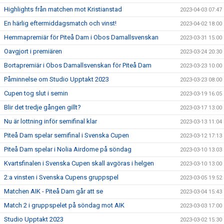
Highlights från matchen mot Kristianstad
2023-04-03 07:47
En härlig eftermiddagsmatch och vinst!
2023-04-02 18:00
Hemmapremiär för Piteå Dam i Obos Damallsvenskan
2023-03-31 15:00
Oavgjort i premiären
2023-03-24 20:30
Bortapremiär i Obos Damallsvenskan för Piteå Dam
2023-03-23 10:00
Påminnelse om Studio Upptakt 2023
2023-03-23 08:00
Cupen tog slut i semin
2023-03-19 16:05
Blir det tredje gången gillt?
2023-03-17 13:00
Nu är lottning inför semifinal klar
2023-03-13 11:04
Piteå Dam spelar semifinal i Svenska Cupen
2023-03-12 17:13
Piteå Dam spelar i Nolia Airdome på söndag
2023-03-10 13:03
Kvartsfinalen i Svenska Cupen skall avgöras i helgen
2023-03-10 13:00
2:a vinsten i Svenska Cupens gruppspel
2023-03-05 19:52
Matchen AIK - Piteå Dam går att se
2023-03-04 15:43
Match 2 i gruppspelet på söndag mot AIK
2023-03-03 17:00
Studio Upptakt 2023
2023-03-02 15:30