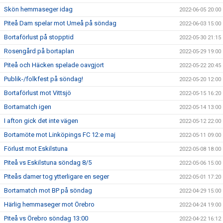
Skön hemmaseger idag
2022-06-05 20:00
Piteå Dam spelar mot Umeå på söndag
2022-06-03 15:00
Bortaförlust på stopptid
2022-05-30 21:15
Rosengård på bortaplan
2022-05-29 19:00
Piteå och Häcken spelade oavgjort
2022-05-22 20:45
Publik-/folkfest på söndag!
2022-05-20 12:00
Bortaförlust mot Vittsjö
2022-05-15 16:20
Bortamatch igen
2022-05-14 13:00
I afton gick det inte vägen
2022-05-12 22:00
Bortamöte mot Linköpings FC 12:e maj
2022-05-11 09:00
Förlust mot Eskilstuna
2022-05-08 18:00
Piteå vs Eskilstuna söndag 8/5
2022-05-06 15:00
Piteås damer tog ytterligare en seger
2022-05-01 17:20
Bortamatch mot BP på söndag
2022-04-29 15:00
Härlig hemmaseger mot Örebro
2022-04-24 19:00
Piteå vs Örebro söndag 13:00
2022-04-22 16:12