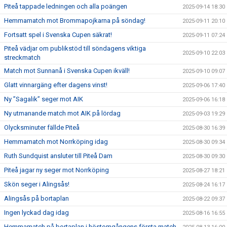
Piteå tappade ledningen och alla poängen
2025-09-14 18:30
Hemmamatch mot Brommapojkarna på söndag!
2025-09-11 20:10
Fortsatt spel i Svenska Cupen säkrat!
2025-09-11 07:24
Piteå vädjar om publikstöd till söndagens viktiga
2025-09-10 22:03
streckmatch
Match mot Sunnanå i Svenska Cupen ikväll!
2025-09-10 09:07
Glatt vinnargäng efter dagens vinst!
2025-09-06 17:40
Ny ”Sagalik” seger mot AIK
2025-09-06 16:18
Ny utmanande match mot AIK på lördag
2025-09-03 19:29
Olycksminuter fällde Piteå
2025-08-30 16:39
Hemmamatch mot Norrköping idag
2025-08-30 09:34
Ruth Sundquist ansluter till Piteå Dam
2025-08-30 09:30
Piteå jagar ny seger mot Norrköping
2025-08-27 18:21
Skön seger i Alingsås!
2025-08-24 16:17
Alingsås på bortaplan
2025-08-22 09:37
Ingen lyckad dag idag
2025-08-16 16:55
Hemmamatch på bortaplan i höstomgångens första match