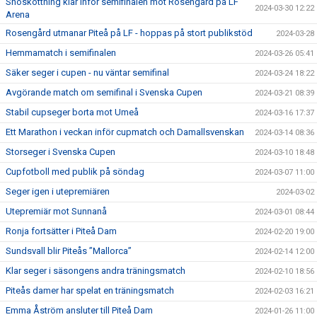
Snöskottning klar inför semifinalen mot Rosengård på LF
2024-03-30 12:22
Arena
Rosengård utmanar Piteå på LF - hoppas på stort publikstöd
2024-03-28
Hemmamatch i semifinalen
2024-03-26 05:41
Säker seger i cupen - nu väntar semifinal
2024-03-24 18:22
Avgörande match om semifinal i Svenska Cupen
2024-03-21 08:39
Stabil cupseger borta mot Umeå
2024-03-16 17:37
Ett Marathon i veckan inför cupmatch och Damallsvenskan
2024-03-14 08:36
Storseger i Svenska Cupen
2024-03-10 18:48
Cupfotboll med publik på söndag
2024-03-07 11:00
Seger igen i utepremiären
2024-03-02
Utepremiär mot Sunnanå
2024-03-01 08:44
Ronja fortsätter i Piteå Dam
2024-02-20 19:00
Sundsvall blir Piteås ”Mallorca”
2024-02-14 12:00
Klar seger i säsongens andra träningsmatch
2024-02-10 18:56
Piteås damer har spelat en träningsmatch
2024-02-03 16:21
Emma Åström ansluter till Piteå Dam
2024-01-26 11:00