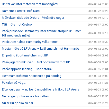
Brutal vår inför matchen mot Rosengård
2024-05-24 09:00
Damerna Först x Piteå Dam
2024-05-22 10:23
Målvakten räddade Örebro - Piteå nära seger
2024-05-19 17:10
Tätt möte mot Örebro
2024-05-17 09:00
Piteå pressade Hammarby inför firande storpublik – men
2024-05-13 22:19
föll med enda målet
Piteå Dam hälsar Hammarby välkommen
2024-05-12 15:30
Mästarmöte på LF Arena – kvällsmatch mot Hammarby
2024-05-12 09:00
En poäng i bortamatchen mot BP
2024-05-10 08:02
Piteå jagar formkurvan – tuff bortamatch mot BP
2024-05-08 09:00
Piteå tappade ledning: - Soppatorsk…
2024-05-05 19:04
Hemmamatch mot Kristianstad på söndag
2024-05-03 14:00
Pokalen på väg....
2024-05-03 11:26
Efter guldyran – nu behövs publikens hjälp på LF Arena
2024-05-03 09:00
Nu får guldpokalen vila för natten!
2024-05-02 20:50
Nu är Guldpokalen här
2024-05-02 13:29