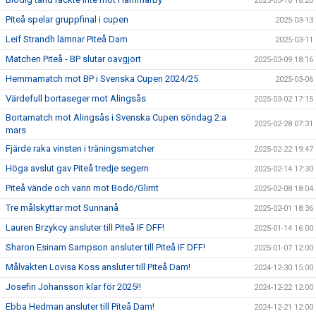
2025-03-16 18:20
Piteå spelar gruppfinal i cupen
2025-03-13
Leif Strandh lämnar Piteå Dam
2025-03-11
Matchen Piteå - BP slutar oavgjort
2025-03-09 18:16
Hemmamatch mot BP i Svenska Cupen 2024/25
2025-03-06
Värdefull bortaseger mot Alingsås
2025-03-02 17:15
Bortamatch mot Alingsås i Svenska Cupen söndag 2:a
2025-02-28 07:31
mars
Fjärde raka vinsten i träningsmatcher
2025-02-22 19:47
Höga avslut gav Piteå tredje segern
2025-02-14 17:30
Piteå vände och vann mot Bodö/Glimt
2025-02-08 18:04
Tre målskyttar mot Sunnanå
2025-02-01 18:36
Lauren Brzykcy ansluter till Piteå IF DFF!
2025-01-14 16:00
Sharon Esinam Sampson ansluter till Piteå IF DFF!
2025-01-07 12:00
Målvakten Lovisa Koss ansluter till Piteå Dam!
2024-12-30 15:00
Josefin Johansson klar för 2025!!
2024-12-22 12:00
Ebba Hedman ansluter till Piteå Dam!
2024-12-21 12:00