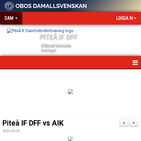
DAM
LOGGA IN
PITEÅ IF DFF
Officiell hemsida
Damlaget
HEM
NYHETER
VÅRA PARTNERS
MEDIA OCH ACKREDITERING
Piteå IF DFF vs AIK
<
>
KALENDER
2025-03-29