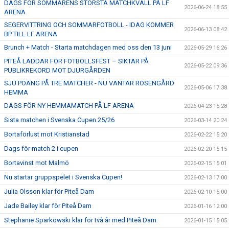
DAGS FÖR SOMMARENS STÖRSTA MATCHKVÄLL PÅ LF
2026-06-24 18:55
ARENA
SEGERVITTRING OCH SOMMARFOTBOLL - IDAG KOMMER
2026-06-13 08:42
BP TILL LF ARENA
Brunch + Match - Starta matchdagen med oss den 13 juni
2026-05-29 16:26
PITEÅ LADDAR FÖR FOTBOLLSFEST – SIKTAR PÅ
2026-05-22 09:36
PUBLIKREKORD MOT DJURGÅRDEN
SJU POÄNG PÅ TRE MATCHER - NU VÄNTAR ROSENGÅRD
2026-05-06 17:38
HEMMA
DAGS FÖR NY HEMMAMATCH PÅ LF ARENA
2026-04-23 15:28
Sista matchen i Svenska Cupen 25/26
2026-03-14 20:24
Bortaförlust mot Kristianstad
2026-02-22 15:20
Dags för match 2 i cupen
2026-02-20 15:15
Bortavinst mot Malmö
2026-02-15 15:01
Nu startar gruppspelet i Svenska Cupen!
2026-02-13 17:00
Julia Olsson klar för Piteå Dam
2026-02-10 15:00
Jade Bailey klar för Piteå Dam
2026-01-16 12:00
Stephanie Sparkowski klar för två år med Piteå Dam
2026-01-15 15:05