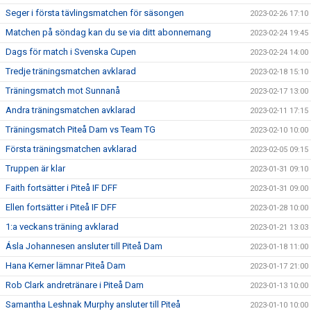
Seger i första tävlingsmatchen för säsongen
2023-02-26 17:10
Matchen på söndag kan du se via ditt abonnemang
2023-02-24 19:45
Dags för match i Svenska Cupen
2023-02-24 14:00
Tredje träningsmatchen avklarad
2023-02-18 15:10
Träningsmatch mot Sunnanå
2023-02-17 13:00
Andra träningsmatchen avklarad
2023-02-11 17:15
Träningsmatch Piteå Dam vs Team TG
2023-02-10 10:00
Första träningsmatchen avklarad
2023-02-05 09:15
Truppen är klar
2023-01-31 09:10
Faith fortsätter i Piteå IF DFF
2023-01-31 09:00
Ellen fortsätter i Piteå IF DFF
2023-01-28 10:00
1:a veckans träning avklarad
2023-01-21 13:03
Ásla Johannesen ansluter till Piteå Dam
2023-01-18 11:00
Hana Kerner lämnar Piteå Dam
2023-01-17 21:00
Rob Clark andretränare i Piteå Dam
2023-01-13 10:00
Samantha Leshnak Murphy ansluter till Piteå
2023-01-10 10:00