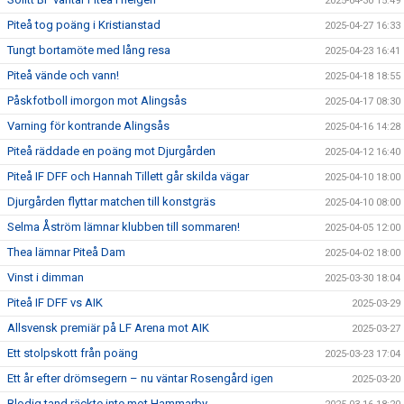
2025-04-30 15:49
Piteå tog poäng i Kristianstad
2025-04-27 16:33
Tungt bortamöte med lång resa
2025-04-23 16:41
Piteå vände och vann!
2025-04-18 18:55
Påskfotboll imorgon mot Alingsås
2025-04-17 08:30
Varning för kontrande Alingsås
2025-04-16 14:28
Piteå räddade en poäng mot Djurgården
2025-04-12 16:40
Piteå IF DFF och Hannah Tillett går skilda vägar
2025-04-10 18:00
Djurgården flyttar matchen till konstgräs
2025-04-10 08:00
Selma Åström lämnar klubben till sommaren!
2025-04-05 12:00
Thea lämnar Piteå Dam
2025-04-02 18:00
Vinst i dimman
2025-03-30 18:04
Piteå IF DFF vs AIK
2025-03-29
Allsvensk premiär på LF Arena mot AIK
2025-03-27
Ett stolpskott från poäng
2025-03-23 17:04
Ett år efter drömsegern – nu väntar Rosengård igen
2025-03-20
Blodig tand räckte inte mot Hammarby