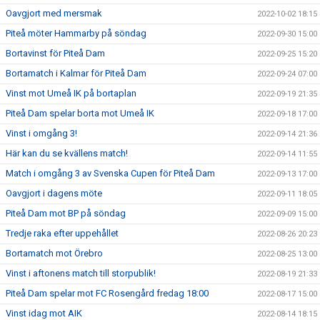
Oavgjort med mersmak
2022-10-02 18:15
Piteå möter Hammarby på söndag
2022-09-30 15:00
Bortavinst för Piteå Dam
2022-09-25 15:20
Bortamatch i Kalmar för Piteå Dam
2022-09-24 07:00
Vinst mot Umeå IK på bortaplan
2022-09-19 21:35
Piteå Dam spelar borta mot Umeå IK
2022-09-18 17:00
Vinst i omgång 3!
2022-09-14 21:36
Här kan du se kvällens match!
2022-09-14 11:55
Match i omgång 3 av Svenska Cupen för Piteå Dam
2022-09-13 17:00
Oavgjort i dagens möte
2022-09-11 18:05
Piteå Dam mot BP på söndag
2022-09-09 15:00
Tredje raka efter uppehållet
2022-08-26 20:23
Bortamatch mot Örebro
2022-08-25 13:00
Vinst i aftonens match till storpublik!
2022-08-19 21:33
Piteå Dam spelar mot FC Rosengård fredag 18:00
2022-08-17 15:00
Vinst idag mot AIK
2022-08-14 18:15