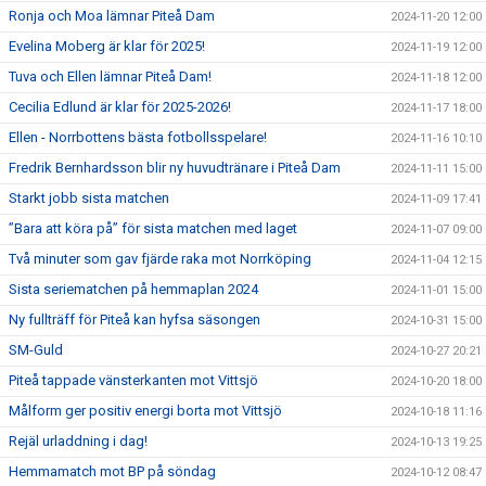
Ronja och Moa lämnar Piteå Dam
2024-11-20 12:00
Evelina Moberg är klar för 2025!
2024-11-19 12:00
Tuva och Ellen lämnar Piteå Dam!
2024-11-18 12:00
Cecilia Edlund är klar för 2025-2026!
2024-11-17 18:00
Ellen - Norrbottens bästa fotbollsspelare!
2024-11-16 10:10
Fredrik Bernhardsson blir ny huvudtränare i Piteå Dam
2024-11-11 15:00
Starkt jobb sista matchen
2024-11-09 17:41
”Bara att köra på” för sista matchen med laget
2024-11-07 09:00
Två minuter som gav fjärde raka mot Norrköping
2024-11-04 12:15
Sista seriematchen på hemmaplan 2024
2024-11-01 15:00
Ny fullträff för Piteå kan hyfsa säsongen
2024-10-31 15:00
SM-Guld
2024-10-27 20:21
Piteå tappade vänsterkanten mot Vittsjö
2024-10-20 18:00
Målform ger positiv energi borta mot Vittsjö
2024-10-18 11:16
Rejäl urladdning i dag!
2024-10-13 19:25
Hemmamatch mot BP på söndag
2024-10-12 08:47