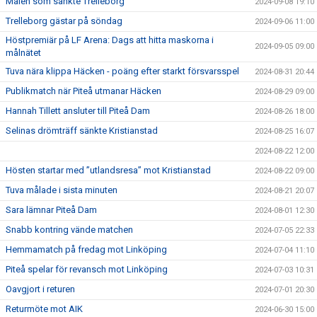
Målen som sänkte Trelleborg
2024-09-08 19:10
Trelleborg gästar på söndag
2024-09-06 11:00
Höstpremiär på LF Arena: Dags att hitta maskorna i
2024-09-05 09:00
målnätet
Tuva nära klippa Häcken - poäng efter starkt försvarsspel
2024-08-31 20:44
Publikmatch när Piteå utmanar Häcken
2024-08-29 09:00
Hannah Tillett ansluter till Piteå Dam
2024-08-26 18:00
Selinas drömträff sänkte Kristianstad
2024-08-25 16:07
2024-08-22 12:00
Hösten startar med ”utlandsresa” mot Kristianstad
2024-08-22 09:00
Tuva målade i sista minuten
2024-08-21 20:07
Sara lämnar Piteå Dam
2024-08-01 12:30
Snabb kontring vände matchen
2024-07-05 22:33
Hemmamatch på fredag mot Linköping
2024-07-04 11:10
Piteå spelar för revansch mot Linköping
2024-07-03 10:31
Oavgjort i returen
2024-07-01 20:30
Returmöte mot AIK
2024-06-30 15:00