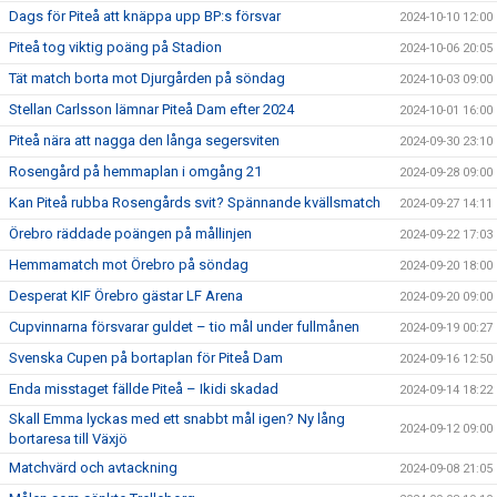
Dags för Piteå att knäppa upp BP:s försvar
2024-10-10 12:00
Piteå tog viktig poäng på Stadion
2024-10-06 20:05
Tät match borta mot Djurgården på söndag
2024-10-03 09:00
Stellan Carlsson lämnar Piteå Dam efter 2024
2024-10-01 16:00
Piteå nära att nagga den långa segersviten
2024-09-30 23:10
Rosengård på hemmaplan i omgång 21
2024-09-28 09:00
Kan Piteå rubba Rosengårds svit? Spännande kvällsmatch
2024-09-27 14:11
Örebro räddade poängen på mållinjen
2024-09-22 17:03
Hemmamatch mot Örebro på söndag
2024-09-20 18:00
Desperat KIF Örebro gästar LF Arena
2024-09-20 09:00
Cupvinnarna försvarar guldet – tio mål under fullmånen
2024-09-19 00:27
Svenska Cupen på bortaplan för Piteå Dam
2024-09-16 12:50
Enda misstaget fällde Piteå – Ikidi skadad
2024-09-14 18:22
Skall Emma lyckas med ett snabbt mål igen? Ny lång
2024-09-12 09:00
bortaresa till Växjö
Matchvärd och avtackning
2024-09-08 21:05