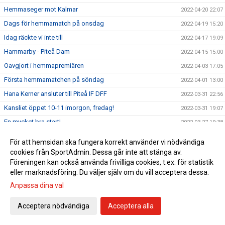
Hemmaseger mot Kalmar
2022-04-20 22:07
Dags för hemmamatch på onsdag
2022-04-19 15:20
Idag räckte vi inte till
2022-04-17 19:09
Hammarby - Piteå Dam
2022-04-15 15:00
Oavgjort i hemmapremiären
2022-04-03 17:05
Första hemmamatchen på söndag
2022-04-01 13:00
Hana Kerner ansluter till Piteå IF DFF
2022-03-31 22:56
Kansliet öppet 10-11 imorgon, fredag!
2022-03-31 19:07
En mycket bra start!
2022-03-27 19:38
Premiär på söndag
2022-03-25 17:30
För att hemsidan ska fungera korrekt använder vi nödvändiga
Upptaktsträff Obos Damallsvenskan 2022
2022-03-24 10:30
cookies från SportAdmin. Dessa går inte att stänga av.
Föreningen kan också använda frivilliga cookies, t.ex. för statistik
Se alla matcher från Obos Damallsvenskan 2022
2022-03-23 11:30
eller marknadsföring. Du väljer själv om du vill acceptera dessa.
Upptaktsträff Obos Damallsvenskan
2022-03-23 08:00
Anpassa dina val
Träningsmatch mot Umeå på lördag
2022-03-18 12:45
Acceptera nödvändiga
Acceptera alla
Svenska Cupen avslutas med vinst
2022-03-13 16:21
Match 3 i Svenska Cupens gruppspel på LF
2022-03-11 13:00