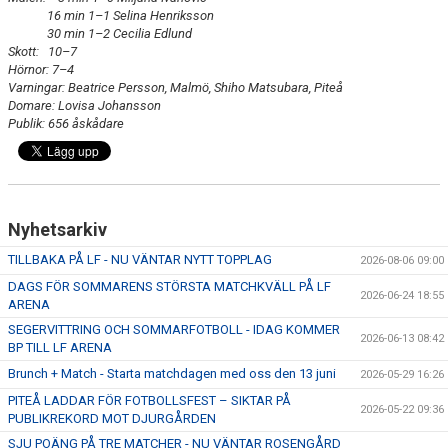
16 min 1–1 Selina Henriksson
30 min 1–2 Cecilia Edlund
Skott:
10–7
Hörnor: 7–4
Varningar: Beatrice Persson, Malmö, Shiho Matsubara, Piteå
Domare: Lovisa Johansson
Publik: 656 åskådare
Nyhetsarkiv
TILLBAKA PÅ LF - NU VÄNTAR NYTT TOPPLAG
2026-08-06 09:00
DAGS FÖR SOMMARENS STÖRSTA MATCHKVÄLL PÅ LF
2026-06-24 18:55
ARENA
SEGERVITTRING OCH SOMMARFOTBOLL - IDAG KOMMER
2026-06-13 08:42
BP TILL LF ARENA
Brunch + Match - Starta matchdagen med oss den 13 juni
2026-05-29 16:26
PITEÅ LADDAR FÖR FOTBOLLSFEST – SIKTAR PÅ
2026-05-22 09:36
PUBLIKREKORD MOT DJURGÅRDEN
SJU POÄNG PÅ TRE MATCHER - NU VÄNTAR ROSENGÅRD