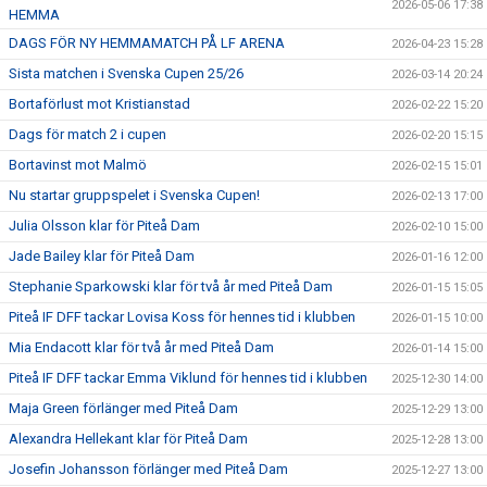
2026-05-06 17:38
HEMMA
DAGS FÖR NY HEMMAMATCH PÅ LF ARENA
2026-04-23 15:28
Sista matchen i Svenska Cupen 25/26
2026-03-14 20:24
Bortaförlust mot Kristianstad
2026-02-22 15:20
Dags för match 2 i cupen
2026-02-20 15:15
Bortavinst mot Malmö
2026-02-15 15:01
Nu startar gruppspelet i Svenska Cupen!
2026-02-13 17:00
Julia Olsson klar för Piteå Dam
2026-02-10 15:00
Jade Bailey klar för Piteå Dam
2026-01-16 12:00
Stephanie Sparkowski klar för två år med Piteå Dam
2026-01-15 15:05
Piteå IF DFF tackar Lovisa Koss för hennes tid i klubben
2026-01-15 10:00
Mia Endacott klar för två år med Piteå Dam
2026-01-14 15:00
Piteå IF DFF tackar Emma Viklund för hennes tid i klubben
2025-12-30 14:00
Maja Green förlänger med Piteå Dam
2025-12-29 13:00
Alexandra Hellekant klar för Piteå Dam
2025-12-28 13:00
Josefin Johansson förlänger med Piteå Dam
2025-12-27 13:00