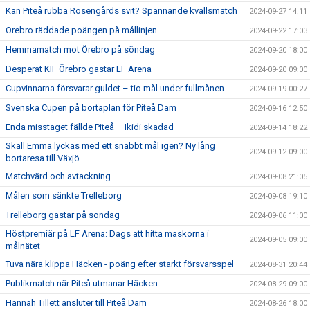
Kan Piteå rubba Rosengårds svit? Spännande kvällsmatch
2024-09-27 14:11
Örebro räddade poängen på mållinjen
2024-09-22 17:03
Hemmamatch mot Örebro på söndag
2024-09-20 18:00
Desperat KIF Örebro gästar LF Arena
2024-09-20 09:00
Cupvinnarna försvarar guldet – tio mål under fullmånen
2024-09-19 00:27
Svenska Cupen på bortaplan för Piteå Dam
2024-09-16 12:50
Enda misstaget fällde Piteå – Ikidi skadad
2024-09-14 18:22
Skall Emma lyckas med ett snabbt mål igen? Ny lång
2024-09-12 09:00
bortaresa till Växjö
Matchvärd och avtackning
2024-09-08 21:05
Målen som sänkte Trelleborg
2024-09-08 19:10
Trelleborg gästar på söndag
2024-09-06 11:00
Höstpremiär på LF Arena: Dags att hitta maskorna i
2024-09-05 09:00
målnätet
Tuva nära klippa Häcken - poäng efter starkt försvarsspel
2024-08-31 20:44
Publikmatch när Piteå utmanar Häcken
2024-08-29 09:00
Hannah Tillett ansluter till Piteå Dam
2024-08-26 18:00