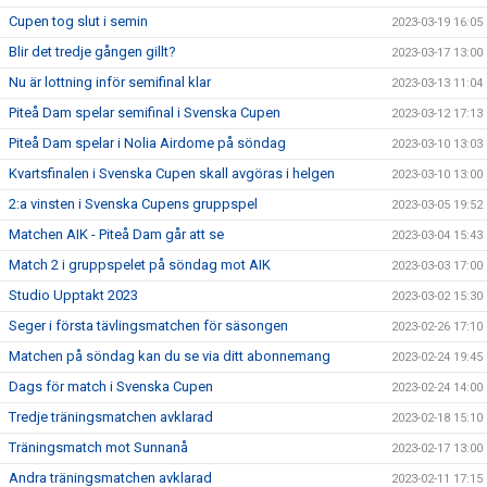
Cupen tog slut i semin
2023-03-19 16:05
Blir det tredje gången gillt?
2023-03-17 13:00
Nu är lottning inför semifinal klar
2023-03-13 11:04
Piteå Dam spelar semifinal i Svenska Cupen
2023-03-12 17:13
Piteå Dam spelar i Nolia Airdome på söndag
2023-03-10 13:03
Kvartsfinalen i Svenska Cupen skall avgöras i helgen
2023-03-10 13:00
2:a vinsten i Svenska Cupens gruppspel
2023-03-05 19:52
Matchen AIK - Piteå Dam går att se
2023-03-04 15:43
Match 2 i gruppspelet på söndag mot AIK
2023-03-03 17:00
Studio Upptakt 2023
2023-03-02 15:30
Seger i första tävlingsmatchen för säsongen
2023-02-26 17:10
Matchen på söndag kan du se via ditt abonnemang
2023-02-24 19:45
Dags för match i Svenska Cupen
2023-02-24 14:00
Tredje träningsmatchen avklarad
2023-02-18 15:10
Träningsmatch mot Sunnanå
2023-02-17 13:00
Andra träningsmatchen avklarad
2023-02-11 17:15