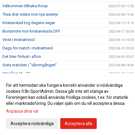
Välkommen tillbaka Ronja
2022-07-05 17:00
Thea drar vidare mot nya äventyr
2022-06-28 19:00
Kristianstad tog dagens seger
2022-06-19 15:10
Bortamöte mot Kristianstads DFF
2022-06-17 20:05
Vinst i midnattssol
2022-06-14 10:33
Dags för match i midnattssol
2022-06-10 23:00
Det blev förlust i afton
2022-06-09 20:07
Sista matchen i "våromgången"
2022-06-08 18:00
Omgång 16 - 23
2022-06-07 16:00
Damallsvensk match i midnattssol
2022-06-06 16:54
För att hemsidan ska fungera korrekt använder vi nödvändiga
Skön hemmaseger idag
2022-06-05 20:00
cookies från SportAdmin. Dessa går inte att stänga av.
Föreningen kan också använda frivilliga cookies, t.ex. för statistik
Piteå Dam spelar mot Umeå på söndag
2022-06-03 15:00
eller marknadsföring. Du väljer själv om du vill acceptera dessa.
Bortaförlust på stopptid
2022-05-30 21:15
Anpassa dina val
Rosengård på bortaplan
2022-05-29 19:00
Acceptera nödvändiga
Acceptera alla
Piteå och Häcken spelade oavgjort
2022-05-22 20:45
Publik-/folkfest på söndag!
2022-05-20 12:00