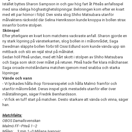
Istället byttes Sharon Sampson in och gav hög fart åt Piteås anfallsspel
med sina ideliga höghastighetslöpningar. Belöningen kom efter en kvart
med ett par hörnor i följd. Den sista slog Shiho Matsubara utanför
målvaktens räckvidd där Selina Henriksson kunde knoppa in bollen strax
innanför bortre stolpen.
Skönspel
Efter ytterligare en kvart kom matchens vackraste anfall. Sharon gjorde en
ny stark löpning på vänsterkanten, slog bollen in i målområdet, Saga
Swedman släppte bollen förbi till Cissi Edlund som kunde vända upp sin
mittback och slö en rejäl strut på målnätet.
Sedan höll Piteå undan, med ett hårt skott i stolpen av Shiho Matsubara
och Saga som sköt över målet på returen. Piteå hade fler klara målchanser.
Saga oroade motståndarna matchen igenom med snabba och starka
löpningar.
Vände och vann
- Vi lyckades hålla ihop försvarsspelet och hålla Malmö framför och
utanför målområdet. Deras inspel gick mestadels utanför eller över
målställningen, säger Fredrik Bernhardsson.
- Vi fick en tuff start på matchen. Desto starkare att vända och vinna, säger
han.
Matchfakta:
OBOS Damallsvenskan
Malmö FF–Piteå 1–2
Målen:
3 min 1–0 Miljana Ivanovic