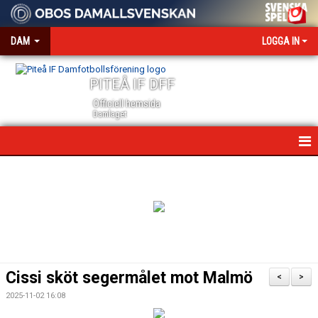
DAM
LOGGA IN
PITEÅ IF DFF
Officiell hemsida
Damlaget
HEM
NYHETER
VÅRA PARTNERS
MEDIA OCH ACKREDITERING
Cissi sköt segermålet mot Malmö
<
>
KALENDER
2025-11-02 16:08