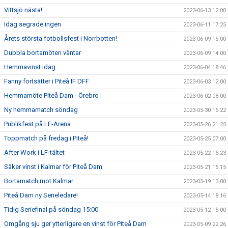
Vittsjö nästa!
2023-06-13 12:00
Idag segrade ingen
2023-06-11 17:25
Årets största fotbollsfest i Norrbotten!
2023-06-09 15:00
Dubbla bortamöten väntar
2023-06-09 14:00
Hemmavinst idag
2023-06-04 18:46
Fanny fortsätter i Piteå IF DFF
2023-06-03 12:00
Hemmamöte Piteå Dam - Örebro
2023-06-02 08:00
Ny hemmamatch söndag
2023-05-30 16:22
Publikfest på LF-Arena
2023-05-26 21:25
Toppmatch på fredag i Piteå!
2023-05-25 07:00
After Work i LF-tältet
2023-05-22 15:23
Säker vinst i Kalmar för Piteå Dam
2023-05-21 15:15
Bortamatch mot Kalmar
2023-05-19 13:00
Piteå Dam ny Serieledare!
2023-05-14 18:16
Tidig Seriefinal på söndag 15:00
2023-05-12 15:00
Omgång sju ger ytterligare en vinst för Piteå Dam
2023-05-09 22:26