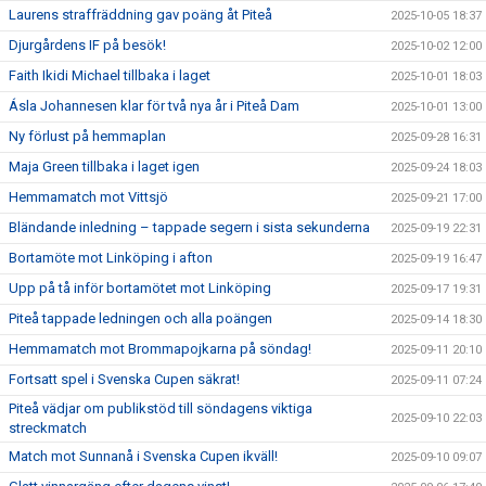
Laurens straffräddning gav poäng åt Piteå
2025-10-05 18:37
Djurgårdens IF på besök!
2025-10-02 12:00
Faith Ikidi Michael tillbaka i laget
2025-10-01 18:03
Ásla Johannesen klar för två nya år i Piteå Dam
2025-10-01 13:00
Ny förlust på hemmaplan
2025-09-28 16:31
Maja Green tillbaka i laget igen
2025-09-24 18:03
Hemmamatch mot Vittsjö
2025-09-21 17:00
Bländande inledning – tappade segern i sista sekunderna
2025-09-19 22:31
Bortamöte mot Linköping i afton
2025-09-19 16:47
Upp på tå inför bortamötet mot Linköping
2025-09-17 19:31
Piteå tappade ledningen och alla poängen
2025-09-14 18:30
Hemmamatch mot Brommapojkarna på söndag!
2025-09-11 20:10
Fortsatt spel i Svenska Cupen säkrat!
2025-09-11 07:24
Piteå vädjar om publikstöd till söndagens viktiga
2025-09-10 22:03
streckmatch
Match mot Sunnanå i Svenska Cupen ikväll!
2025-09-10 09:07