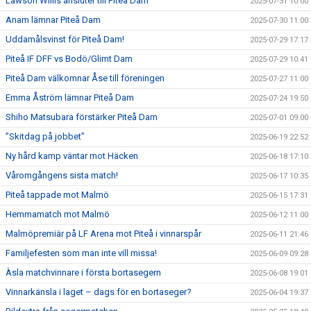
Lawson Willis ansluter till Piteå Dam
2025-07-31 10:00
Anam lämnar Piteå Dam
2025-07-30 11:00
Uddamålsvinst för Piteå Dam!
2025-07-29 17:17
Piteå IF DFF vs Bodö/Glimt Dam
2025-07-29 10:41
Piteå Dam välkomnar Åse till föreningen
2025-07-27 11:00
Emma Åström lämnar Piteå Dam
2025-07-24 19:50
Shiho Matsubara förstärker Piteå Dam
2025-07-01 09:00
”Skitdag på jobbet”
2025-06-19 22:52
Ny hård kamp väntar mot Häcken
2025-06-18 17:10
Våromgångens sista match!
2025-06-17 10:35
Piteå tappade mot Malmö
2025-06-15 17:31
Hemmamatch mot Malmö
2025-06-12 11:00
Malmöpremiär på LF Arena mot Piteå i vinnarspår
2025-06-11 21:46
Familjefesten som man inte vill missa!
2025-06-09 09:28
Àsla matchvinnare i första bortasegern
2025-06-08 19:01
Vinnarkänsla i laget – dags för en bortaseger?
2025-06-04 19:37