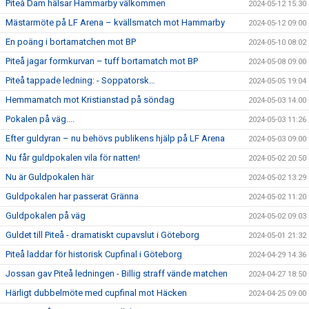
Piteå Dam hälsar Hammarby välkommen
2024-05-12 15:30
Mästarmöte på LF Arena – kvällsmatch mot Hammarby
2024-05-12 09:00
En poäng i bortamatchen mot BP
2024-05-10 08:02
Piteå jagar formkurvan – tuff bortamatch mot BP
2024-05-08 09:00
Piteå tappade ledning: - Soppatorsk…
2024-05-05 19:04
Hemmamatch mot Kristianstad på söndag
2024-05-03 14:00
Pokalen på väg....
2024-05-03 11:26
Efter guldyran – nu behövs publikens hjälp på LF Arena
2024-05-03 09:00
Nu får guldpokalen vila för natten!
2024-05-02 20:50
Nu är Guldpokalen här
2024-05-02 13:29
Guldpokalen har passerat Gränna
2024-05-02 11:20
Guldpokalen på väg
2024-05-02 09:03
Guldet till Piteå - dramatiskt cupavslut i Göteborg
2024-05-01 21:32
Piteå laddar för historisk Cupfinal i Göteborg
2024-04-29 14:36
Jossan gav Piteå ledningen - Billig straff vände matchen
2024-04-27 18:50
Härligt dubbelmöte med cupfinal mot Häcken
2024-04-25 09:00