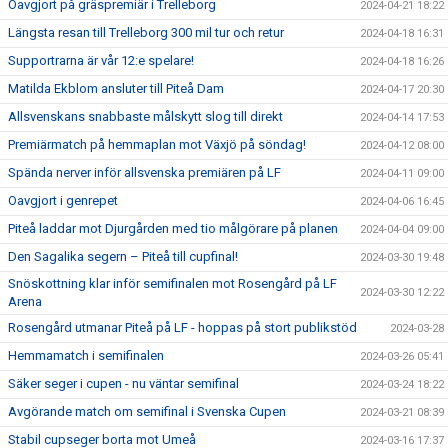
Oavgjort på gräspremiär i Trelleborg
2024-04-21 18:22
Längsta resan till Trelleborg 300 mil tur och retur
2024-04-18 16:31
Supportrarna är vår 12:e spelare!
2024-04-18 16:26
Matilda Ekblom ansluter till Piteå Dam
2024-04-17 20:30
Allsvenskans snabbaste målskytt slog till direkt
2024-04-14 17:53
Premiärmatch på hemmaplan mot Växjö på söndag!
2024-04-12 08:00
Spända nerver inför allsvenska premiären på LF
2024-04-11 09:00
Oavgjort i genrepet
2024-04-06 16:45
Piteå laddar mot Djurgården med tio målgörare på planen
2024-04-04 09:00
Den Sagalika segern – Piteå till cupfinal!
2024-03-30 19:48
Snöskottning klar inför semifinalen mot Rosengård på LF
2024-03-30 12:22
Arena
Rosengård utmanar Piteå på LF - hoppas på stort publikstöd
2024-03-28
Hemmamatch i semifinalen
2024-03-26 05:41
Säker seger i cupen - nu väntar semifinal
2024-03-24 18:22
Avgörande match om semifinal i Svenska Cupen
2024-03-21 08:39
Stabil cupseger borta mot Umeå
2024-03-16 17:37