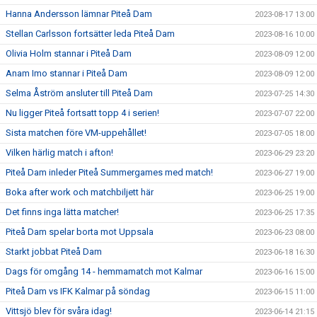
Hanna Andersson lämnar Piteå Dam
2023-08-17 13:00
Stellan Carlsson fortsätter leda Piteå Dam
2023-08-16 10:00
Olivia Holm stannar i Piteå Dam
2023-08-09 12:00
Anam Imo stannar i Piteå Dam
2023-08-09 12:00
Selma Åström ansluter till Piteå Dam
2023-07-25 14:30
Nu ligger Piteå fortsatt topp 4 i serien!
2023-07-07 22:00
Sista matchen före VM-uppehållet!
2023-07-05 18:00
Vilken härlig match i afton!
2023-06-29 23:20
Piteå Dam inleder Piteå Summergames med match!
2023-06-27 19:00
Boka after work och matchbiljett här
2023-06-25 19:00
Det finns inga lätta matcher!
2023-06-25 17:35
Piteå Dam spelar borta mot Uppsala
2023-06-23 08:00
Starkt jobbat Piteå Dam
2023-06-18 16:30
Dags för omgång 14 - hemmamatch mot Kalmar
2023-06-16 15:00
Piteå Dam vs IFK Kalmar på söndag
2023-06-15 11:00
Vittsjö blev för svåra idag!
2023-06-14 21:15