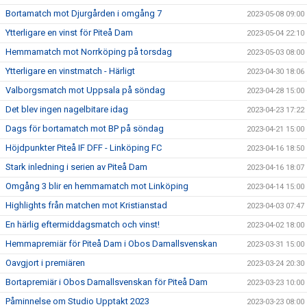
Bortamatch mot Djurgården i omgång 7
2023-05-08 09:00
Ytterligare en vinst för Piteå Dam
2023-05-04 22:10
Hemmamatch mot Norrköping på torsdag
2023-05-03 08:00
Ytterligare en vinstmatch - Härligt
2023-04-30 18:06
Valborgsmatch mot Uppsala på söndag
2023-04-28 15:00
Det blev ingen nagelbitare idag
2023-04-23 17:22
Dags för bortamatch mot BP på söndag
2023-04-21 15:00
Höjdpunkter Piteå IF DFF - Linköping FC
2023-04-16 18:50
Stark inledning i serien av Piteå Dam
2023-04-16 18:07
Omgång 3 blir en hemmamatch mot Linköping
2023-04-14 15:00
Highlights från matchen mot Kristianstad
2023-04-03 07:47
En härlig eftermiddagsmatch och vinst!
2023-04-02 18:00
Hemmapremiär för Piteå Dam i Obos Damallsvenskan
2023-03-31 15:00
Oavgjort i premiären
2023-03-24 20:30
Bortapremiär i Obos Damallsvenskan för Piteå Dam
2023-03-23 10:00
Påminnelse om Studio Upptakt 2023
2023-03-23 08:00