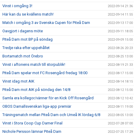
Vinst i omgång 3!
2022-09-14 21:36
Här kan du se kvällens match!
2022-09-14 11:55
Match i omgång 3 av Svenska Cupen för Piteå Dam
2022-09-13 17:00
Oavgjort i dagens möte
2022-09-11 18:05
Piteå Dam mot BP på söndag
2022-09-09 15:00
Tredje raka efter uppehållet
2022-08-26 20:23
Bortamatch mot Örebro
2022-08-25 13:00
Vinst i aftonens match till storpublik!
2022-08-19 21:33
Piteå Dam spelar mot FC Rosengård fredag 18:00
2022-08-17 15:00
Vinst idag mot AIK
2022-08-14 18:15
Piteå Dam mot AIK på söndag den 14/8
2022-08-12 15:00
Samla era kollegor/vänner för en Kick Off Rosengård
2022-08-12 10:42
OBOS Damallsvenskan liga-app premiär
2022-08-11 19:00
Träningsmatch mellan Piteå Dam och Umeå IK lördag 6/8
2022-08-05 13:00
Vinst i Stora Coop Cup Damer Final
2022-07-28 07:00
Nichole Persson lämnar Piteå Dam
2022-07-25 17:29