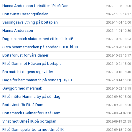
Hanna Andersson fortsätter i Piteå Dam
2022-11-08 19:00
Bortavinst i säsongsfinalen
2022-11-05 14:17
Säsongsavslutning på bortaplan
2022-11-04 12:00
Hanna Andersson
2022-11-04 10:30
Dagens match slutade med ett knallskott!
2022-10-30 16:23
Sista hemmamatchen på söndag 30/10 kl 13
2022-10-28 14:00
Bortaförlust för våra damer
2022-10-23 15:17
Piteå Dam mot Häcken på bortaplan
2022-10-21 15:00
Bra match i dagens regnväder
2022-10-16 18:40
Dags för hemmamatch på söndag 16/10
2022-10-14 15:00
Oavgjort med mersmak
2022-10-02 18:15
Piteå möter Hammarby på söndag
2022-09-30 15:00
Bortavinst för Piteå Dam
2022-09-25 15:20
Bortamatch i Kalmar för Piteå Dam
2022-09-24 07:00
Vinst mot Umeå IK på bortaplan
2022-09-19 21:35
Piteå Dam spelar borta mot Umeå IK
2022-09-18 17:00