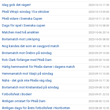
Idag gick det vägen!
2023-10-15 17:30
Piteå Vittsjö söndag 15:e oktober
2023-10-13 09:00
Piteå vidare i Svenska Cupen
2023-10-11 21:00
Dags för spel i Svenska cupen
2023-10-10 08:00
Matchen med två ansikten
2023-10-06 20:16
Bortamatch mot Linköping
2023-10-05 08:00
Nog kändes det som en oavgjord match
2023-10-01 18:10
Brotamatch mot Örebro på söndag
2023-09-29 10:00
Rob Clark förlänger med Piteå Dam
2023-09-20 10:00
Härlig hemmavinst för Piteås damer i dagens match
2023-09-17 16:20
Hemmamatch mot Växjö på söndag
2023-09-15 10:00
Nähä - det gick inte Piteås väg idag
2023-09-10 17:30
Bortamatch mot Kristianstad på söndag
2023-09-08 10:30
Fotbollsfest i Boden!
2023-09-01 22:52
Äntligen omstart för Piteå Dam
2023-08-30 12:55
Äntligen dags för årets fotbollsfest i Norrbotten
2023-08-28 10:35