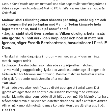
MATCHER
Cissi Edlund vände upp sin mittback och sköt segermålet med högerfoten i
Piteås segermatch borta mot Malmö FF. Anfallet var matchens snyggaste.
MATCHER & SERIETABELL
(Arkivbild)
Malmö: Cissi Edlund tog emot Sharons passning, vände sig om och
sköt segermålet på bortaplan mot Malmö. Sedan kämpade hela
laget matchen ut, med bud på ännu fler mål.
- Jag är sjukt stolt över spelarna. Vilken otrolig arbetsinsats
alla gjorde. Vi höll verkligen ihop laget och höll ut matchen
igenom, säger Fredrik Bernhardsson, huvudtränare i Piteå IF
Dam.
- Nu skall vi njuta idag, njuta imorgon – och sedan tar vi oss an nästa
match, säger Fredrik.
Lagkapten Josefin Johansson strålade av glädje efter matchen:
- Vi var verkligt taggade idag, lyckades vända ett underläge till seger och
hålla undan för Malmös anstormning. Den här matchen fortsätter stärka
vårt självförtroende, sade Josefin efter matchen.
Tuff start
Piteå hade avsparken och flyttade direkt upp spelet i anfallszon. Det
gjorde att laget stod lite högt vid en ursnabb kontring med växelspel
mellan Malmös yttrar som ledde till ett friläge och mål för Malmö efter bara
tvåochenhalv minut. Sekvensen därefter skadades Piteås anfallare Amirah
Ali i en närkamp vid motståndarnas kortlinje. Hon bars därefter ut på bår.
Hög fart