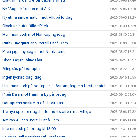
Glatt vinnargäng efter dagens vinst!
2025-09-06 17:40
Ny ”Sagalik” seger mot AIK
2025-09-06 16:18
Ny utmanande match mot AIK på lördag
2025-09-03 19:29
Olycksminuter fällde Piteå
2025-08-30 16:39
Hemmamatch mot Norrköping idag
2025-08-30 09:34
Ruth Sundquist ansluter till Piteå Dam
2025-08-30 09:30
Piteå jagar ny seger mot Norrköping
2025-08-27 18:21
Skön seger i Alingsås!
2025-08-24 16:17
Alingsås på bortaplan
2025-08-22 09:37
Ingen lyckad dag idag
2025-08-16 16:55
Hemmamatch på bortaplan i höstomgångens första match
2025-08-13 16:00
Piteå Dam mot Hammarby på lördag
2025-08-12 09:09
Bortapress sänkte Piteås höststart
2025-08-10 16:13
Tre nya spelare i laget inför höststarten mot Vittsjö
2025-08-06 17:32
Amirah Ali ansluter till Piteå Dam
2025-08-06 11:00
Internmatch på lördag kl 13:00
2025-07-31 11:20