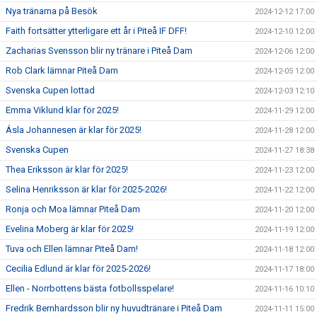
Nya tränarna på Besök
2024-12-12 17:00
Faith fortsätter ytterligare ett år i Piteå IF DFF!
2024-12-10 12:00
Zacharias Svensson blir ny tränare i Piteå Dam
2024-12-06 12:00
Rob Clark lämnar Piteå Dam
2024-12-05 12:00
Svenska Cupen lottad
2024-12-03 12:10
Emma Viklund klar för 2025!
2024-11-29 12:00
Ásla Johannesen är klar för 2025!
2024-11-28 12:00
Svenska Cupen
2024-11-27 18:38
Thea Eriksson är klar för 2025!
2024-11-23 12:00
Selina Henriksson är klar för 2025-2026!
2024-11-22 12:00
Ronja och Moa lämnar Piteå Dam
2024-11-20 12:00
Evelina Moberg är klar för 2025!
2024-11-19 12:00
Tuva och Ellen lämnar Piteå Dam!
2024-11-18 12:00
Cecilia Edlund är klar för 2025-2026!
2024-11-17 18:00
Ellen - Norrbottens bästa fotbollsspelare!
2024-11-16 10:10
Fredrik Bernhardsson blir ny huvudtränare i Piteå Dam
2024-11-11 15:00