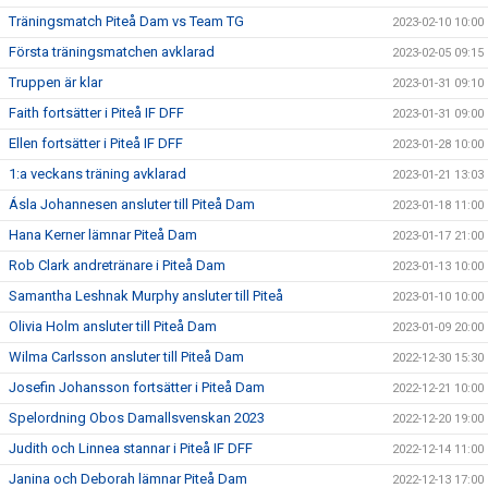
Träningsmatch Piteå Dam vs Team TG
2023-02-10 10:00
Första träningsmatchen avklarad
2023-02-05 09:15
Truppen är klar
2023-01-31 09:10
Faith fortsätter i Piteå IF DFF
2023-01-31 09:00
Ellen fortsätter i Piteå IF DFF
2023-01-28 10:00
1:a veckans träning avklarad
2023-01-21 13:03
Ásla Johannesen ansluter till Piteå Dam
2023-01-18 11:00
Hana Kerner lämnar Piteå Dam
2023-01-17 21:00
Rob Clark andretränare i Piteå Dam
2023-01-13 10:00
Samantha Leshnak Murphy ansluter till Piteå
2023-01-10 10:00
Olivia Holm ansluter till Piteå Dam
2023-01-09 20:00
Wilma Carlsson ansluter till Piteå Dam
2022-12-30 15:30
Josefin Johansson fortsätter i Piteå Dam
2022-12-21 10:00
Spelordning Obos Damallsvenskan 2023
2022-12-20 19:00
Judith och Linnea stannar i Piteå IF DFF
2022-12-14 11:00
Janina och Deborah lämnar Piteå Dam
2022-12-13 17:00