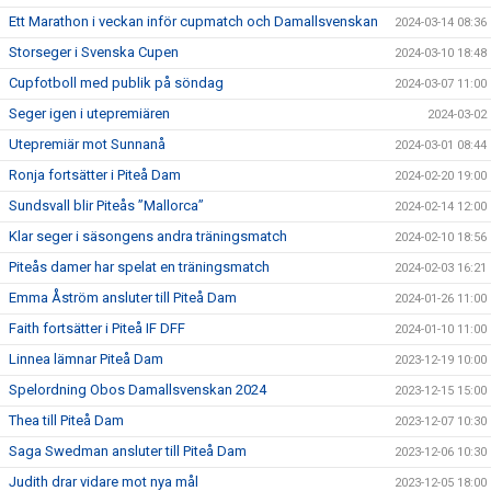
Ett Marathon i veckan inför cupmatch och Damallsvenskan
2024-03-14 08:36
Storseger i Svenska Cupen
2024-03-10 18:48
Cupfotboll med publik på söndag
2024-03-07 11:00
Seger igen i utepremiären
2024-03-02
Utepremiär mot Sunnanå
2024-03-01 08:44
Ronja fortsätter i Piteå Dam
2024-02-20 19:00
Sundsvall blir Piteås ”Mallorca”
2024-02-14 12:00
Klar seger i säsongens andra träningsmatch
2024-02-10 18:56
Piteås damer har spelat en träningsmatch
2024-02-03 16:21
Emma Åström ansluter till Piteå Dam
2024-01-26 11:00
Faith fortsätter i Piteå IF DFF
2024-01-10 11:00
Linnea lämnar Piteå Dam
2023-12-19 10:00
Spelordning Obos Damallsvenskan 2024
2023-12-15 15:00
Thea till Piteå Dam
2023-12-07 10:30
Saga Swedman ansluter till Piteå Dam
2023-12-06 10:30
Judith drar vidare mot nya mål
2023-12-05 18:00