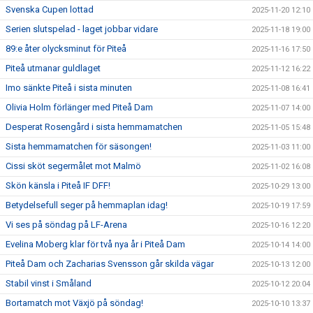
Svenska Cupen lottad
2025-11-20 12:10
Serien slutspelad - laget jobbar vidare
2025-11-18 19:00
89:e åter olycksminut för Piteå
2025-11-16 17:50
Piteå utmanar guldlaget
2025-11-12 16:22
Imo sänkte Piteå i sista minuten
2025-11-08 16:41
Olivia Holm förlänger med Piteå Dam
2025-11-07 14:00
Desperat Rosengård i sista hemmamatchen
2025-11-05 15:48
Sista hemmamatchen för säsongen!
2025-11-03 11:00
Cissi sköt segermålet mot Malmö
2025-11-02 16:08
Skön känsla i Piteå IF DFF!
2025-10-29 13:00
Betydelsefull seger på hemmaplan idag!
2025-10-19 17:59
Vi ses på söndag på LF-Arena
2025-10-16 12:20
Evelina Moberg klar för två nya år i Piteå Dam
2025-10-14 14:00
Piteå Dam och Zacharias Svensson går skilda vägar
2025-10-13 12:00
Stabil vinst i Småland
2025-10-12 20:04
Bortamatch mot Växjö på söndag!
2025-10-10 13:37