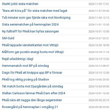
Starkt jobb sista matchen
2024-11-09 17:41
”Bara att köra på” för sista matchen med laget
2024-11-07 09:00
Två minuter som gav fjärde raka mot Norrköping
2024-11-04 12:15
Sista seriematchen på hemmaplan 2024
2024-11-01 15:00
Ny fullträff för Piteå kan hyfsa säsongen
2024-10-31 15:00
SM-Guld
2024-10-27 20:21
Piteå tappade vänsterkanten mot Vittsjö
2024-10-20 18:00
Målform ger positiv energi borta mot Vittsjö
2024-10-18 11:16
Rejäl urladdning i dag!
2024-10-13 19:25
Hemmamatch mot BP på söndag
2024-10-12 08:47
Dags för Piteå att knäppa upp BP:s försvar
2024-10-10 12:00
Piteå tog viktig poäng på Stadion
2024-10-06 20:05
Tät match borta mot Djurgården på söndag
2024-10-03 09:00
Stellan Carlsson lämnar Piteå Dam efter 2024
2024-10-01 16:00
Piteå nära att nagga den långa segersviten
2024-09-30 23:10
Rosengård på hemmaplan i omgång 21
2024-09-28 09:00