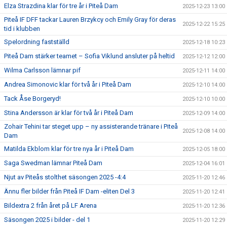
Elza Strazdina klar för tre år i Piteå Dam
2025-12-23 13:00
Piteå IF DFF tackar Lauren Brzykcy och Emily Gray för deras
2025-12-22 15:25
tid i klubben
Spelordning fastställd
2025-12-18 10:23
Piteå Dam stärker teamet – Sofia Viklund ansluter på heltid
2025-12-12 12:00
Wilma Carlsson lämnar pif
2025-12-11 14:00
Andrea Simonovic klar för två år i Piteå Dam
2025-12-10 14:00
Tack Åse Borgeryd!
2025-12-10 10:00
Stina Andersson är klar för två år i Piteå Dam
2025-12-09 14:00
Zohair Tehini tar steget upp – ny assisterande tränare i Piteå
2025-12-08 14:00
Dam
Matilda Ekblom klar för tre nya år i Piteå Dam
2025-12-05 18:00
Saga Swedman lämnar Piteå Dam
2025-12-04 16:01
Njut av Piteås stolthet säsongen 2025 -4:4
2025-11-20 12:46
Ännu fler bilder från Piteå IF Dam -eliten Del 3
2025-11-20 12:41
Bildextra 2 från året på LF Arena
2025-11-20 12:36
Säsongen 2025 i bilder - del 1
2025-11-20 12:29