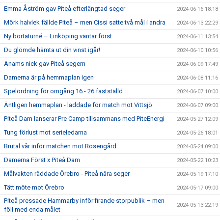
Emma Åström gav Piteå efterlängtad seger
2024-06-16 18:18
Mörk halvlek fällde Piteå – men Cissi satte två mål i andra
2024-06-13 22:29
Ny bortaturné – Linköping väntar först
2024-06-11 13:54
Du glömde hämta ut din vinst igår!
2024-06-10 10:56
Anams nick gav Piteå segern
2024-06-09 17:49
Damerna är på hemmaplan igen
2024-06-08 11:16
Spelordning för omgång 16 - 26 fastställd
2024-06-07 10:00
Äntligen hemmaplan - laddade för match mot Vittsjö
2024-06-07 09:00
Piteå Dam lanserar Pre Camp tillsammans med PiteEnergi
2024-05-27 12:09
Tung förlust mot serieledarna
2024-05-26 18:01
Brutal vår inför matchen mot Rosengård
2024-05-24 09:00
Damerna Först x Piteå Dam
2024-05-22 10:23
Målvakten räddade Örebro - Piteå nära seger
2024-05-19 17:10
Tätt möte mot Örebro
2024-05-17 09:00
Piteå pressade Hammarby inför firande storpublik – men
2024-05-13 22:19
föll med enda målet