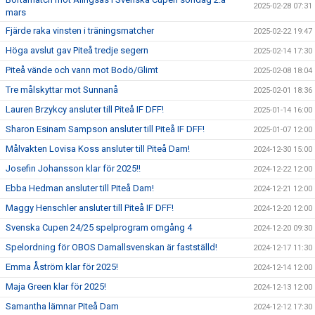
2025-02-28 07:31
mars
Fjärde raka vinsten i träningsmatcher
2025-02-22 19:47
Höga avslut gav Piteå tredje segern
2025-02-14 17:30
Piteå vände och vann mot Bodö/Glimt
2025-02-08 18:04
Tre målskyttar mot Sunnanå
2025-02-01 18:36
Lauren Brzykcy ansluter till Piteå IF DFF!
2025-01-14 16:00
Sharon Esinam Sampson ansluter till Piteå IF DFF!
2025-01-07 12:00
Målvakten Lovisa Koss ansluter till Piteå Dam!
2024-12-30 15:00
Josefin Johansson klar för 2025!!
2024-12-22 12:00
Ebba Hedman ansluter till Piteå Dam!
2024-12-21 12:00
Maggy Henschler ansluter till Piteå IF DFF!
2024-12-20 12:00
Svenska Cupen 24/25 spelprogram omgång 4
2024-12-20 09:30
Spelordning för OBOS Damallsvenskan är fastställd!
2024-12-17 11:30
Emma Åström klar för 2025!
2024-12-14 12:00
Maja Green klar för 2025!
2024-12-13 12:00
Samantha lämnar Piteå Dam
2024-12-12 17:30