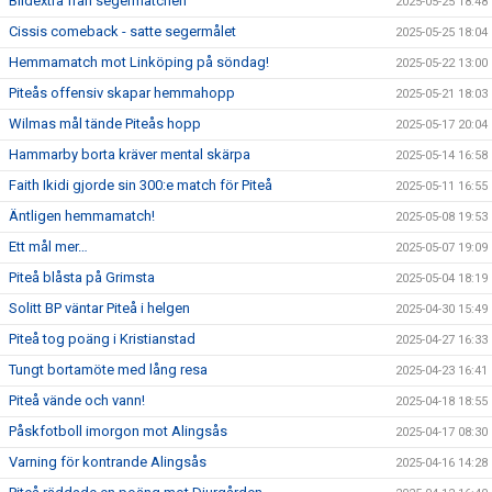
Bildextra från segermatchen
2025-05-25 18:48
Cissis comeback - satte segermålet
2025-05-25 18:04
Hemmamatch mot Linköping på söndag!
2025-05-22 13:00
Piteås offensiv skapar hemmahopp
2025-05-21 18:03
Wilmas mål tände Piteås hopp
2025-05-17 20:04
Hammarby borta kräver mental skärpa
2025-05-14 16:58
Faith Ikidi gjorde sin 300:e match för Piteå
2025-05-11 16:55
Äntligen hemmamatch!
2025-05-08 19:53
Ett mål mer…
2025-05-07 19:09
Piteå blåsta på Grimsta
2025-05-04 18:19
Solitt BP väntar Piteå i helgen
2025-04-30 15:49
Piteå tog poäng i Kristianstad
2025-04-27 16:33
Tungt bortamöte med lång resa
2025-04-23 16:41
Piteå vände och vann!
2025-04-18 18:55
Påskfotboll imorgon mot Alingsås
2025-04-17 08:30
Varning för kontrande Alingsås
2025-04-16 14:28