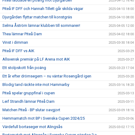
Piteå räddade en poäng mot Djurgården
2025-04-12 16:40
Piteå IF DFF och Hannah Tillett går skilda vägar
2025-04-10 18:00
Djurgården flyttar matchen till konstgräs
2025-04-10 08:00
Selma Åström lämnar klubben till sommaren!
2025-04-05 12:00
Thea lämnar Piteå Dam
2025-04-02 18:00
Vinst i dimman
2025-03-30 18:04
Piteå IF DFF vs AIK
2025-03-29
Allsvensk premiär på LF Arena mot AIK
2025-03-27
Ett stolpskott från poäng
2025-03-23 17:04
Ett år efter drömsegern – nu väntar Rosengård igen
2025-03-20
Blodig tand räckte inte mot Hammarby
2025-03-16 18:20
Piteå spelar gruppfinal i cupen
2025-03-13
Leif Strandh lämnar Piteå Dam
2025-03-11
Matchen Piteå - BP slutar oavgjort
2025-03-09 18:16
Hemmamatch mot BP i Svenska Cupen 2024/25
2025-03-06
Värdefull bortaseger mot Alingsås
2025-03-02 17:15
Bortamatch mot Alingsås i Svenska Cupen söndag 2:a