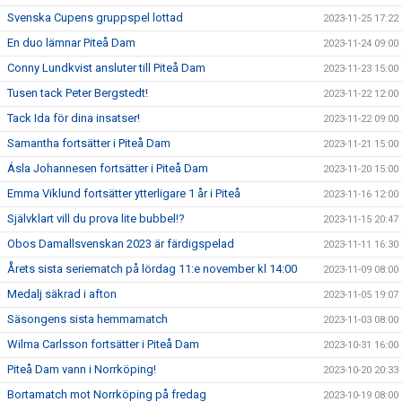
Svenska Cupens gruppspel lottad
2023-11-25 17:22
En duo lämnar Piteå Dam
2023-11-24 09:00
Conny Lundkvist ansluter till Piteå Dam
2023-11-23 15:00
Tusen tack Peter Bergstedt!
2023-11-22 12:00
Tack Ida för dina insatser!
2023-11-22 09:00
Samantha fortsätter i Piteå Dam
2023-11-21 15:00
Ásla Johannesen fortsätter i Piteå Dam
2023-11-20 15:00
Emma Viklund fortsätter ytterligare 1 år i Piteå
2023-11-16 12:00
Självklart vill du prova lite bubbel!?
2023-11-15 20:47
Obos Damallsvenskan 2023 är färdigspelad
2023-11-11 16:30
Årets sista seriematch på lördag 11:e november kl 14:00
2023-11-09 08:00
Medalj säkrad i afton
2023-11-05 19:07
Säsongens sista hemmamatch
2023-11-03 08:00
Wilma Carlsson fortsätter i Piteå Dam
2023-10-31 16:00
Piteå Dam vann i Norrköping!
2023-10-20 20:33
Bortamatch mot Norrköping på fredag
2023-10-19 08:00