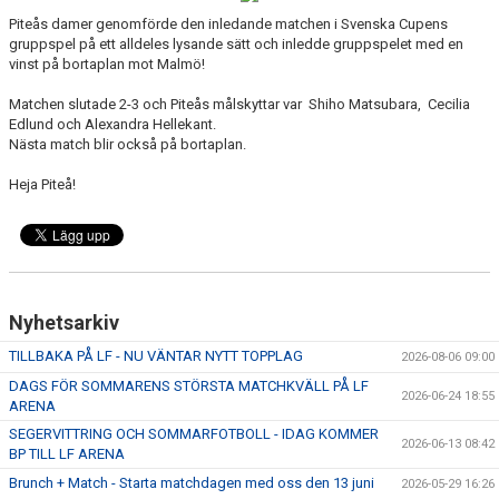
MATCHER
Piteås damer genomförde den inledande matchen i Svenska Cupens
gruppspel på ett alldeles lysande sätt och inledde gruppspelet med en
MATCHER & SERIETABELL
vinst på bortaplan mot Malmö!
Matchen slutade 2-3 och Piteås målskyttar var
Shiho Matsubara, Cecilia
Edlund och Alexandra Hellekant.
Nästa match blir också på bortaplan.
Heja Piteå!
Nyhetsarkiv
TILLBAKA PÅ LF - NU VÄNTAR NYTT TOPPLAG
2026-08-06 09:00
DAGS FÖR SOMMARENS STÖRSTA MATCHKVÄLL PÅ LF
2026-06-24 18:55
ARENA
SEGERVITTRING OCH SOMMARFOTBOLL - IDAG KOMMER
2026-06-13 08:42
BP TILL LF ARENA
Brunch + Match - Starta matchdagen med oss den 13 juni
2026-05-29 16:26