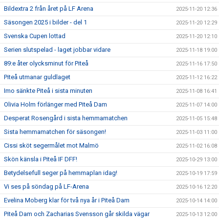
Bildextra 2 från året på LF Arena
2025-11-20 12:36
Säsongen 2025 i bilder - del 1
2025-11-20 12:29
Svenska Cupen lottad
2025-11-20 12:10
Serien slutspelad - laget jobbar vidare
2025-11-18 19:00
89:e åter olycksminut för Piteå
2025-11-16 17:50
Piteå utmanar guldlaget
2025-11-12 16:22
Imo sänkte Piteå i sista minuten
2025-11-08 16:41
Olivia Holm förlänger med Piteå Dam
2025-11-07 14:00
Desperat Rosengård i sista hemmamatchen
2025-11-05 15:48
Sista hemmamatchen för säsongen!
2025-11-03 11:00
Cissi sköt segermålet mot Malmö
2025-11-02 16:08
Skön känsla i Piteå IF DFF!
2025-10-29 13:00
Betydelsefull seger på hemmaplan idag!
2025-10-19 17:59
Vi ses på söndag på LF-Arena
2025-10-16 12:20
Evelina Moberg klar för två nya år i Piteå Dam
2025-10-14 14:00
Piteå Dam och Zacharias Svensson går skilda vägar
2025-10-13 12:00