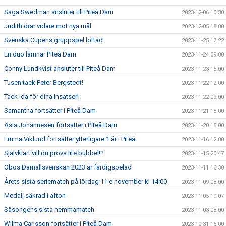
Saga Swedman ansluter till Piteå Dam
2023-12-06 10:30
Judith drar vidare mot nya mål
2023-12-05 18:00
Svenska Cupens gruppspel lottad
2023-11-25 17:22
En duo lämnar Piteå Dam
2023-11-24 09:00
Conny Lundkvist ansluter till Piteå Dam
2023-11-23 15:00
Tusen tack Peter Bergstedt!
2023-11-22 12:00
Tack Ida för dina insatser!
2023-11-22 09:00
Samantha fortsätter i Piteå Dam
2023-11-21 15:00
Ásla Johannesen fortsätter i Piteå Dam
2023-11-20 15:00
Emma Viklund fortsätter ytterligare 1 år i Piteå
2023-11-16 12:00
Självklart vill du prova lite bubbel!?
2023-11-15 20:47
Obos Damallsvenskan 2023 är färdigspelad
2023-11-11 16:30
Årets sista seriematch på lördag 11:e november kl 14:00
2023-11-09 08:00
Medalj säkrad i afton
2023-11-05 19:07
Säsongens sista hemmamatch
2023-11-03 08:00
Wilma Carlsson fortsätter i Piteå Dam
2023-10-31 16:00