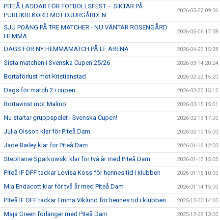
PITEÅ LADDAR FÖR FOTBOLLSFEST – SIKTAR PÅ
2026-05-22 09:36
PUBLIKREKORD MOT DJURGÅRDEN
SJU POÄNG PÅ TRE MATCHER - NU VÄNTAR ROSENGÅRD
2026-05-06 17:38
HEMMA
DAGS FÖR NY HEMMAMATCH PÅ LF ARENA
2026-04-23 15:28
Sista matchen i Svenska Cupen 25/26
2026-03-14 20:24
Bortaförlust mot Kristianstad
2026-02-22 15:20
Dags för match 2 i cupen
2026-02-20 15:15
Bortavinst mot Malmö
2026-02-15 15:01
Nu startar gruppspelet i Svenska Cupen!
2026-02-13 17:00
Julia Olsson klar för Piteå Dam
2026-02-10 15:00
Jade Bailey klar för Piteå Dam
2026-01-16 12:00
Stephanie Sparkowski klar för två år med Piteå Dam
2026-01-15 15:05
Piteå IF DFF tackar Lovisa Koss för hennes tid i klubben
2026-01-15 10:00
Mia Endacott klar för två år med Piteå Dam
2026-01-14 15:00
Piteå IF DFF tackar Emma Viklund för hennes tid i klubben
2025-12-30 14:00
Maja Green förlänger med Piteå Dam
2025-12-29 13:00