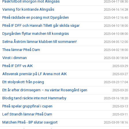
Påskfotboll imorgon mot Alingsås
2025-04-17 08:30
Varning för kontrande Alingsås
2025-04-16 14:28
Piteå räddade en poäng mot Djurgården
2025-04-12 16:40
Piteå IF DFF och Hannah Tillett går skilda vägar
2025-04-10 18:00
Djurgården flyttar matchen till konstgräs
2025-04-10 08:00
Selma Åström lämnar klubben till sommaren!
2025-04-05 12:00
Thea lämnar Piteå Dam
2025-04-02 18:00
Vinst i dimman
2025-03-30 18:04
Piteå IF DFF vs AIK
2025-03-29
Allsvensk premiär på LF Arena mot AIK
2025-03-27
Ett stolpskott från poäng
2025-03-23 17:04
Ett år efter drömsegern – nu väntar Rosengård igen
2025-03-20
Blodig tand räckte inte mot Hammarby
2025-03-16 18:20
Piteå spelar gruppfinal i cupen
2025-03-13
Leif Strandh lämnar Piteå Dam
2025-03-11
Matchen Piteå - BP slutar oavgjort
2025-03-09 18:16