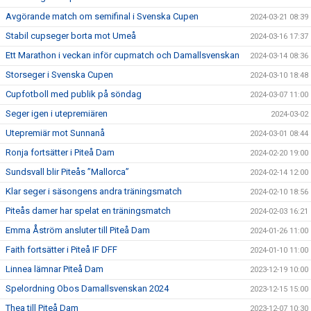
Avgörande match om semifinal i Svenska Cupen
2024-03-21 08:39
Stabil cupseger borta mot Umeå
2024-03-16 17:37
Ett Marathon i veckan inför cupmatch och Damallsvenskan
2024-03-14 08:36
Storseger i Svenska Cupen
2024-03-10 18:48
Cupfotboll med publik på söndag
2024-03-07 11:00
Seger igen i utepremiären
2024-03-02
Utepremiär mot Sunnanå
2024-03-01 08:44
Ronja fortsätter i Piteå Dam
2024-02-20 19:00
Sundsvall blir Piteås ”Mallorca”
2024-02-14 12:00
Klar seger i säsongens andra träningsmatch
2024-02-10 18:56
Piteås damer har spelat en träningsmatch
2024-02-03 16:21
Emma Åström ansluter till Piteå Dam
2024-01-26 11:00
Faith fortsätter i Piteå IF DFF
2024-01-10 11:00
Linnea lämnar Piteå Dam
2023-12-19 10:00
Spelordning Obos Damallsvenskan 2024
2023-12-15 15:00
Thea till Piteå Dam
2023-12-07 10:30