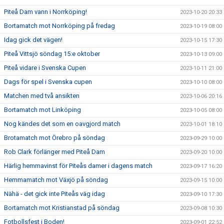
Piteå Dam vann i Norrköping!
2023-10-20 20:33
Bortamatch mot Norrköping på fredag
2023-10-19 08:00
Idag gick det vägen!
2023-10-15 17:30
Piteå Vittsjö söndag 15:e oktober
2023-10-13 09:00
Piteå vidare i Svenska Cupen
2023-10-11 21:00
Dags för spel i Svenska cupen
2023-10-10 08:00
Matchen med två ansikten
2023-10-06 20:16
Bortamatch mot Linköping
2023-10-05 08:00
Nog kändes det som en oavgjord match
2023-10-01 18:10
Brotamatch mot Örebro på söndag
2023-09-29 10:00
Rob Clark förlänger med Piteå Dam
2023-09-20 10:00
Härlig hemmavinst för Piteås damer i dagens match
2023-09-17 16:20
Hemmamatch mot Växjö på söndag
2023-09-15 10:00
Nähä - det gick inte Piteås väg idag
2023-09-10 17:30
Bortamatch mot Kristianstad på söndag
2023-09-08 10:30
Fotbollsfest i Boden!
2023-09-01 22:52