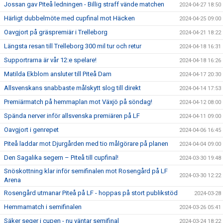
Jossan gav Piteå ledningen - Billig straff vände matchen
2024-04-27 18:50
Härligt dubbelmöte med cupfinal mot Häcken
2024-04-25 09:00
Oavgjort på gräspremiär i Trelleborg
2024-04-21 18:22
Längsta resan till Trelleborg 300 mil tur och retur
2024-04-18 16:31
Supportrarna är vår 12:e spelare!
2024-04-18 16:26
Matilda Ekblom ansluter till Piteå Dam
2024-04-17 20:30
Allsvenskans snabbaste målskytt slog till direkt
2024-04-14 17:53
Premiärmatch på hemmaplan mot Växjö på söndag!
2024-04-12 08:00
Spända nerver inför allsvenska premiären på LF
2024-04-11 09:00
Oavgjort i genrepet
2024-04-06 16:45
Piteå laddar mot Djurgården med tio målgörare på planen
2024-04-04 09:00
Den Sagalika segern – Piteå till cupfinal!
2024-03-30 19:48
Snöskottning klar inför semifinalen mot Rosengård på LF
2024-03-30 12:22
Arena
Rosengård utmanar Piteå på LF - hoppas på stort publikstöd
2024-03-28
Hemmamatch i semifinalen
2024-03-26 05:41
Säker seger i cupen - nu väntar semifinal
2024-03-24 18:22