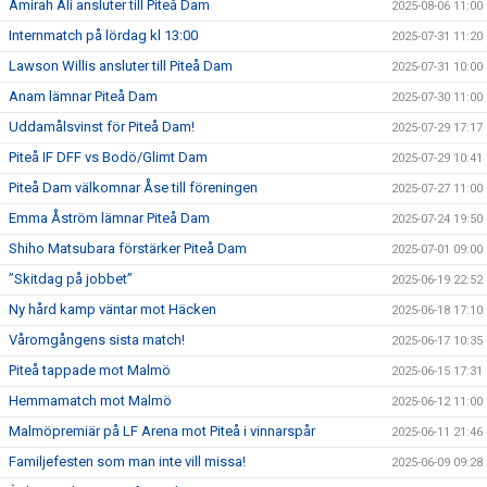
Amirah Ali ansluter till Piteå Dam
2025-08-06 11:00
Internmatch på lördag kl 13:00
2025-07-31 11:20
Lawson Willis ansluter till Piteå Dam
2025-07-31 10:00
Anam lämnar Piteå Dam
2025-07-30 11:00
Uddamålsvinst för Piteå Dam!
2025-07-29 17:17
Piteå IF DFF vs Bodö/Glimt Dam
2025-07-29 10:41
Piteå Dam välkomnar Åse till föreningen
2025-07-27 11:00
Emma Åström lämnar Piteå Dam
2025-07-24 19:50
Shiho Matsubara förstärker Piteå Dam
2025-07-01 09:00
”Skitdag på jobbet”
2025-06-19 22:52
Ny hård kamp väntar mot Häcken
2025-06-18 17:10
Våromgångens sista match!
2025-06-17 10:35
Piteå tappade mot Malmö
2025-06-15 17:31
Hemmamatch mot Malmö
2025-06-12 11:00
Malmöpremiär på LF Arena mot Piteå i vinnarspår
2025-06-11 21:46
Familjefesten som man inte vill missa!
2025-06-09 09:28