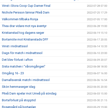
Vinst i Stora Coop Cup Damer Final
2022-07-28 07:00
Nichole Persson lämnar Piteå Dam
2022-07-25 17:29
Välkommen tillbaka Ronja
2022-07-05 17:00
Thea drar vidare mot nya äventyr
2022-06-28 19:00
Kristianstad tog dagens seger
2022-06-19 15:10
Bortamöte mot Kristianstads DFF
2022-06-17 20:05
Vinst i midnattssol
2022-06-14 10:33
Dags för match i midnattssol
2022-06-10 23:00
Det blev förlust i afton
2022-06-09 20:07
Sista matchen i "våromgången"
2022-06-08 18:00
Omgång 16 - 23
2022-06-07 16:00
Damallsvensk match i midnattssol
2022-06-06 16:54
Skön hemmaseger idag
2022-06-05 20:00
Piteå Dam spelar mot Umeå på söndag
2022-06-03 15:00
Bortaförlust på stopptid
2022-05-30 21:15
Rosengård på bortaplan
2022-05-29 19:00