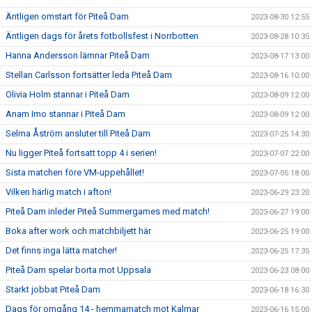
Äntligen omstart för Piteå Dam
2023-08-30 12:55
Äntligen dags för årets fotbollsfest i Norrbotten
2023-08-28 10:35
Hanna Andersson lämnar Piteå Dam
2023-08-17 13:00
Stellan Carlsson fortsätter leda Piteå Dam
2023-08-16 10:00
Olivia Holm stannar i Piteå Dam
2023-08-09 12:00
Anam Imo stannar i Piteå Dam
2023-08-09 12:00
Selma Åström ansluter till Piteå Dam
2023-07-25 14:30
Nu ligger Piteå fortsatt topp 4 i serien!
2023-07-07 22:00
Sista matchen före VM-uppehållet!
2023-07-05 18:00
Vilken härlig match i afton!
2023-06-29 23:20
Piteå Dam inleder Piteå Summergames med match!
2023-06-27 19:00
Boka after work och matchbiljett här
2023-06-25 19:00
Det finns inga lätta matcher!
2023-06-25 17:35
Piteå Dam spelar borta mot Uppsala
2023-06-23 08:00
Starkt jobbat Piteå Dam
2023-06-18 16:30
Dags för omgång 14 - hemmamatch mot Kalmar
2023-06-16 15:00