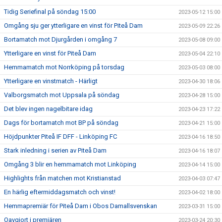
Tidig Seriefinal på söndag 15:00
2023-05-12 15:00
Omgång sju ger ytterligare en vinst för Piteå Dam
2023-05-09 22:26
Bortamatch mot Djurgården i omgång 7
2023-05-08 09:00
Ytterligare en vinst för Piteå Dam
2023-05-04 22:10
Hemmamatch mot Norrköping på torsdag
2023-05-03 08:00
Ytterligare en vinstmatch - Härligt
2023-04-30 18:06
Valborgsmatch mot Uppsala på söndag
2023-04-28 15:00
Det blev ingen nagelbitare idag
2023-04-23 17:22
Dags för bortamatch mot BP på söndag
2023-04-21 15:00
Höjdpunkter Piteå IF DFF - Linköping FC
2023-04-16 18:50
Stark inledning i serien av Piteå Dam
2023-04-16 18:07
Omgång 3 blir en hemmamatch mot Linköping
2023-04-14 15:00
Highlights från matchen mot Kristianstad
2023-04-03 07:47
En härlig eftermiddagsmatch och vinst!
2023-04-02 18:00
Hemmapremiär för Piteå Dam i Obos Damallsvenskan
2023-03-31 15:00
Oavgjort i premiären
2023-03-24 20:30