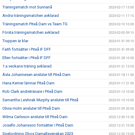
Träningsmatch mot Sunnanå
2023-02-17 13:00
Andra träningsmatchen avklarad
2023-02-11 17:15
Träningsmatch Piteå Dam vs Team TG
2023-02-10 10:00
Första träningsmatchen avklarad
2023-02-05 09:15
Truppen är klar
2023-01-31 09:10
Faith fortsätter i Piteå IF DFF
2023-01-31 09:00
Ellen fortsätter i Piteå IF DFF
2023-01-28 10:00
1:a veckans träning avklarad
2023-01-21 13:03
Ásla Johannesen ansluter till Piteå Dam
2023-01-18 11:00
Hana Kerner lämnar Piteå Dam
2023-01-17 21:00
Rob Clark andretränare i Piteå Dam
2023-01-13 10:00
Samantha Leshnak Murphy ansluter till Piteå
2023-01-10 10:00
Olivia Holm ansluter till Piteå Dam
2023-01-09 20:00
Wilma Carlsson ansluter till Piteå Dam
2022-12-30 15:30
Josefin Johansson fortsätter i Piteå Dam
2022-12-21 10:00
Spelordning Obos Damallsvenskan 2023
2022-12-20 19:00