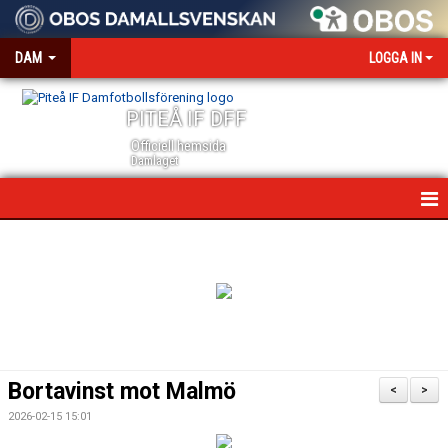
DAM
LOGGA IN
PITEÅ IF DFF
Officiell hemsida
Damlaget
HEM
NYHETER
VÅRA PARTNERS
MEDIA OCH ACKREDITERING
Bortavinst mot Malmö
<
>
KALENDER
2026-02-15 15:01