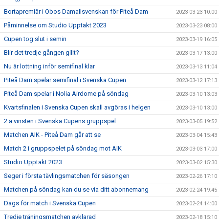
Bortapremiär i Obos Damallsvenskan för Piteå Dam
2023-03-23 10:00
Påminnelse om Studio Upptakt 2023
2023-03-23 08:00
Cupen tog slut i semin
2023-03-19 16:05
Blir det tredje gången gillt?
2023-03-17 13:00
Nu är lottning inför semifinal klar
2023-03-13 11:04
Piteå Dam spelar semifinal i Svenska Cupen
2023-03-12 17:13
Piteå Dam spelar i Nolia Airdome på söndag
2023-03-10 13:03
Kvartsfinalen i Svenska Cupen skall avgöras i helgen
2023-03-10 13:00
2:a vinsten i Svenska Cupens gruppspel
2023-03-05 19:52
Matchen AIK - Piteå Dam går att se
2023-03-04 15:43
Match 2 i gruppspelet på söndag mot AIK
2023-03-03 17:00
Studio Upptakt 2023
2023-03-02 15:30
Seger i första tävlingsmatchen för säsongen
2023-02-26 17:10
Matchen på söndag kan du se via ditt abonnemang
2023-02-24 19:45
Dags för match i Svenska Cupen
2023-02-24 14:00
Tredje träningsmatchen avklarad
2023-02-18 15:10