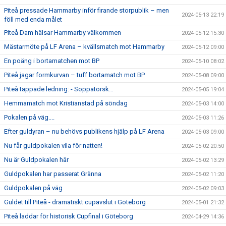
Piteå pressade Hammarby inför firande storpublik – men
2024-05-13 22:19
föll med enda målet
Piteå Dam hälsar Hammarby välkommen
2024-05-12 15:30
Mästarmöte på LF Arena – kvällsmatch mot Hammarby
2024-05-12 09:00
En poäng i bortamatchen mot BP
2024-05-10 08:02
Piteå jagar formkurvan – tuff bortamatch mot BP
2024-05-08 09:00
Piteå tappade ledning: - Soppatorsk…
2024-05-05 19:04
Hemmamatch mot Kristianstad på söndag
2024-05-03 14:00
Pokalen på väg....
2024-05-03 11:26
Efter guldyran – nu behövs publikens hjälp på LF Arena
2024-05-03 09:00
Nu får guldpokalen vila för natten!
2024-05-02 20:50
Nu är Guldpokalen här
2024-05-02 13:29
Guldpokalen har passerat Gränna
2024-05-02 11:20
Guldpokalen på väg
2024-05-02 09:03
Guldet till Piteå - dramatiskt cupavslut i Göteborg
2024-05-01 21:32
Piteå laddar för historisk Cupfinal i Göteborg
2024-04-29 14:36