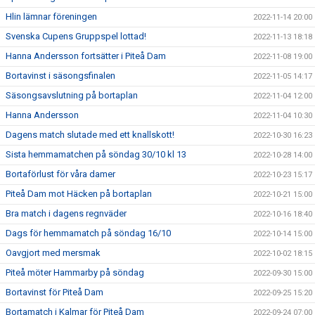
Hlin lämnar föreningen
2022-11-14 20:00
Svenska Cupens Gruppspel lottad!
2022-11-13 18:18
Hanna Andersson fortsätter i Piteå Dam
2022-11-08 19:00
Bortavinst i säsongsfinalen
2022-11-05 14:17
Säsongsavslutning på bortaplan
2022-11-04 12:00
Hanna Andersson
2022-11-04 10:30
Dagens match slutade med ett knallskott!
2022-10-30 16:23
Sista hemmamatchen på söndag 30/10 kl 13
2022-10-28 14:00
Bortaförlust för våra damer
2022-10-23 15:17
Piteå Dam mot Häcken på bortaplan
2022-10-21 15:00
Bra match i dagens regnväder
2022-10-16 18:40
Dags för hemmamatch på söndag 16/10
2022-10-14 15:00
Oavgjort med mersmak
2022-10-02 18:15
Piteå möter Hammarby på söndag
2022-09-30 15:00
Bortavinst för Piteå Dam
2022-09-25 15:20
Bortamatch i Kalmar för Piteå Dam
2022-09-24 07:00