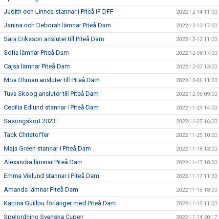
Judith och Linnea stannar i Piteå IF DFF
2022-12-14 11:00
Janina och Deborah lämnar Piteå Dam
2022-12-13 17:00
Sara Eriksson ansluter till Piteå Dam
2022-12-12 11:00
Sofia lämnar Piteå Dam
2022-12-08 17:00
Cajsa lämnar Piteå Dam
2022-12-07 13:00
Moa Öhman ansluter till Piteå Dam
2022-12-06 11:00
Tuva Skoog ansluter till Piteå Dam
2022-12-05 09:00
Cecilia Edlund stannar i Piteå Dam
2022-11-29 14:00
Säsongskort 2023
2022-11-25 16:00
Tack Christoffer
2022-11-25 10:00
Maja Green stannar i Piteå Dam
2022-11-18 13:00
Alexandra lämnar Piteå Dam
2022-11-17 18:00
Emma Viklund stannar i Piteå Dam
2022-11-17 11:30
Amanda lämnar Piteå Dam
2022-11-16 18:00
Katrina Guillou förlänger med Piteå Dam
2022-11-15 11:00
Spelordning Svenska Cupen
2022-11-14 20:17