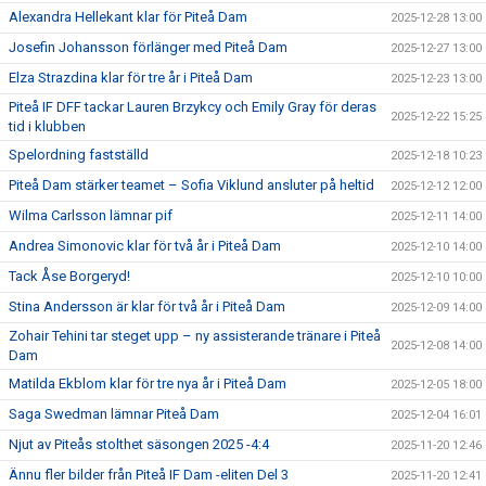
Alexandra Hellekant klar för Piteå Dam
2025-12-28 13:00
Josefin Johansson förlänger med Piteå Dam
2025-12-27 13:00
Elza Strazdina klar för tre år i Piteå Dam
2025-12-23 13:00
Piteå IF DFF tackar Lauren Brzykcy och Emily Gray för deras
2025-12-22 15:25
tid i klubben
Spelordning fastställd
2025-12-18 10:23
Piteå Dam stärker teamet – Sofia Viklund ansluter på heltid
2025-12-12 12:00
Wilma Carlsson lämnar pif
2025-12-11 14:00
Andrea Simonovic klar för två år i Piteå Dam
2025-12-10 14:00
Tack Åse Borgeryd!
2025-12-10 10:00
Stina Andersson är klar för två år i Piteå Dam
2025-12-09 14:00
Zohair Tehini tar steget upp – ny assisterande tränare i Piteå
2025-12-08 14:00
Dam
Matilda Ekblom klar för tre nya år i Piteå Dam
2025-12-05 18:00
Saga Swedman lämnar Piteå Dam
2025-12-04 16:01
Njut av Piteås stolthet säsongen 2025 -4:4
2025-11-20 12:46
Ännu fler bilder från Piteå IF Dam -eliten Del 3
2025-11-20 12:41