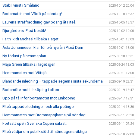
Stabil vinst i Småland
2025-10-12 20:04
Bortamatch mot Växjö på söndag!
2025-10-10 13:37
Laurens straffräddning gav poäng åt Piteå
2025-10-05 18:37
Djurgårdens IF på besök!
2025-10-02 12:00
Faith Ikidi Michael tillbaka i laget
2025-10-01 18:03
Ásla Johannesen klar för två nya år i Piteå Dam
2025-10-01 13:00
Ny förlust på hemmaplan
2025-09-28 16:31
Maja Green tillbaka i laget igen
2025-09-24 18:03
Hemmamatch mot Vittsjö
2025-09-21 17:00
Bländande inledning – tappade segern i sista sekunderna
2025-09-19 22:31
Bortamöte mot Linköping i afton
2025-09-19 16:47
Upp på tå inför bortamötet mot Linköping
2025-09-17 19:31
Piteå tappade ledningen och alla poängen
2025-09-14 18:30
Hemmamatch mot Brommapojkarna på söndag!
2025-09-11 20:10
Fortsatt spel i Svenska Cupen säkrat!
2025-09-11 07:24
Piteå vädjar om publikstöd till söndagens viktiga
2025-09-10 22:03