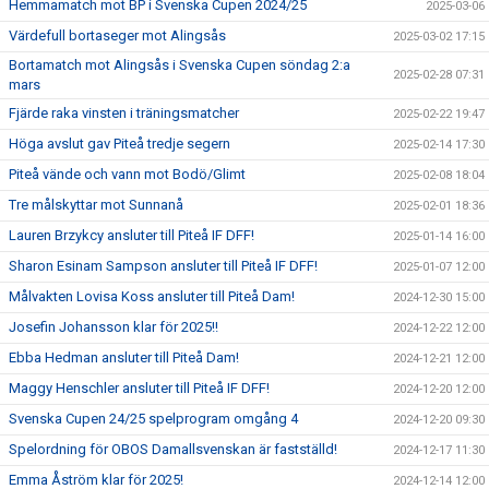
Hemmamatch mot BP i Svenska Cupen 2024/25
2025-03-06
Värdefull bortaseger mot Alingsås
2025-03-02 17:15
Bortamatch mot Alingsås i Svenska Cupen söndag 2:a
2025-02-28 07:31
mars
Fjärde raka vinsten i träningsmatcher
2025-02-22 19:47
Höga avslut gav Piteå tredje segern
2025-02-14 17:30
Piteå vände och vann mot Bodö/Glimt
2025-02-08 18:04
Tre målskyttar mot Sunnanå
2025-02-01 18:36
Lauren Brzykcy ansluter till Piteå IF DFF!
2025-01-14 16:00
Sharon Esinam Sampson ansluter till Piteå IF DFF!
2025-01-07 12:00
Målvakten Lovisa Koss ansluter till Piteå Dam!
2024-12-30 15:00
Josefin Johansson klar för 2025!!
2024-12-22 12:00
Ebba Hedman ansluter till Piteå Dam!
2024-12-21 12:00
Maggy Henschler ansluter till Piteå IF DFF!
2024-12-20 12:00
Svenska Cupen 24/25 spelprogram omgång 4
2024-12-20 09:30
Spelordning för OBOS Damallsvenskan är fastställd!
2024-12-17 11:30
Emma Åström klar för 2025!
2024-12-14 12:00