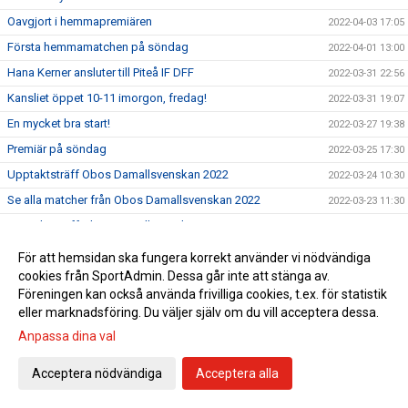
Oavgjort i hemmapremiären
2022-04-03 17:05
Första hemmamatchen på söndag
2022-04-01 13:00
Hana Kerner ansluter till Piteå IF DFF
2022-03-31 22:56
Kansliet öppet 10-11 imorgon, fredag!
2022-03-31 19:07
En mycket bra start!
2022-03-27 19:38
Premiär på söndag
2022-03-25 17:30
Upptaktsträff Obos Damallsvenskan 2022
2022-03-24 10:30
Se alla matcher från Obos Damallsvenskan 2022
2022-03-23 11:30
Upptaktsträff Obos Damallsvenskan
2022-03-23 08:00
Träningsmatch mot Umeå på lördag
2022-03-18 12:45
För att hemsidan ska fungera korrekt använder vi nödvändiga
cookies från SportAdmin. Dessa går inte att stänga av.
Svenska Cupen avslutas med vinst
2022-03-13 16:21
Föreningen kan också använda frivilliga cookies, t.ex. för statistik
Match 3 i Svenska Cupens gruppspel på LF
2022-03-11 13:00
eller marknadsföring. Du väljer själv om du vill acceptera dessa.
Match 2 i Svenska Cupens Gruppspel
2022-03-04 16:15
Anpassa dina val
Nu startar Svenska Cupen
2022-02-25 16:00
Acceptera nödvändiga
Acceptera alla
Träningsmatch Dam lördag 19/2 16:00
2022-02-18 10:05
Träningsmatch mot Team TG FF
2022-02-10 10:20