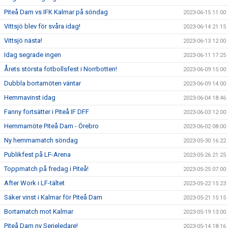
Piteå Dam vs IFK Kalmar på söndag
2023-06-15 11:00
Vittsjö blev för svåra idag!
2023-06-14 21:15
Vittsjö nästa!
2023-06-13 12:00
Idag segrade ingen
2023-06-11 17:25
Årets största fotbollsfest i Norrbotten!
2023-06-09 15:00
Dubbla bortamöten väntar
2023-06-09 14:00
Hemmavinst idag
2023-06-04 18:46
Fanny fortsätter i Piteå IF DFF
2023-06-03 12:00
Hemmamöte Piteå Dam - Örebro
2023-06-02 08:00
Ny hemmamatch söndag
2023-05-30 16:22
Publikfest på LF-Arena
2023-05-26 21:25
Toppmatch på fredag i Piteå!
2023-05-25 07:00
After Work i LF-tältet
2023-05-22 15:23
Säker vinst i Kalmar för Piteå Dam
2023-05-21 15:15
Bortamatch mot Kalmar
2023-05-19 13:00
Piteå Dam ny Serieledare!
2023-05-14 18:16