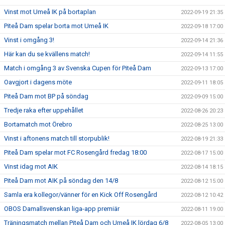
Vinst mot Umeå IK på bortaplan
2022-09-19 21:35
Piteå Dam spelar borta mot Umeå IK
2022-09-18 17:00
Vinst i omgång 3!
2022-09-14 21:36
Här kan du se kvällens match!
2022-09-14 11:55
Match i omgång 3 av Svenska Cupen för Piteå Dam
2022-09-13 17:00
Oavgjort i dagens möte
2022-09-11 18:05
Piteå Dam mot BP på söndag
2022-09-09 15:00
Tredje raka efter uppehållet
2022-08-26 20:23
Bortamatch mot Örebro
2022-08-25 13:00
Vinst i aftonens match till storpublik!
2022-08-19 21:33
Piteå Dam spelar mot FC Rosengård fredag 18:00
2022-08-17 15:00
Vinst idag mot AIK
2022-08-14 18:15
Piteå Dam mot AIK på söndag den 14/8
2022-08-12 15:00
Samla era kollegor/vänner för en Kick Off Rosengård
2022-08-12 10:42
OBOS Damallsvenskan liga-app premiär
2022-08-11 19:00
Träningsmatch mellan Piteå Dam och Umeå IK lördag 6/8
2022-08-05 13:00