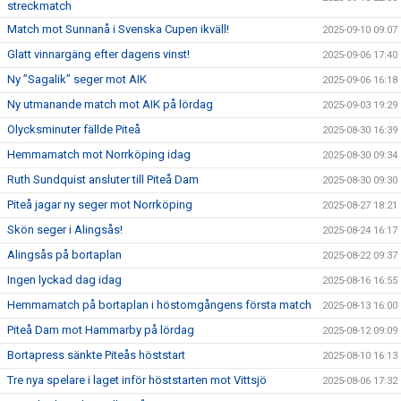
streckmatch
Match mot Sunnanå i Svenska Cupen ikväll!
2025-09-10 09:07
Glatt vinnargäng efter dagens vinst!
2025-09-06 17:40
Ny ”Sagalik” seger mot AIK
2025-09-06 16:18
Ny utmanande match mot AIK på lördag
2025-09-03 19:29
Olycksminuter fällde Piteå
2025-08-30 16:39
Hemmamatch mot Norrköping idag
2025-08-30 09:34
Ruth Sundquist ansluter till Piteå Dam
2025-08-30 09:30
Piteå jagar ny seger mot Norrköping
2025-08-27 18:21
Skön seger i Alingsås!
2025-08-24 16:17
Alingsås på bortaplan
2025-08-22 09:37
Ingen lyckad dag idag
2025-08-16 16:55
Hemmamatch på bortaplan i höstomgångens första match
2025-08-13 16:00
Piteå Dam mot Hammarby på lördag
2025-08-12 09:09
Bortapress sänkte Piteås höststart
2025-08-10 16:13
Tre nya spelare i laget inför höststarten mot Vittsjö
2025-08-06 17:32