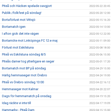
Piteå och Häcken spelade oavgjort
2022-05-22 20:45
Publik-/folkfest på söndag!
2022-05-20 12:00
Bortaförlust mot Vittsjö
2022-05-15 16:20
Bortamatch igen
2022-05-14 13:00
I afton gick det inte vägen
2022-05-12 22:00
Bortamöte mot Linköpings FC 12:e maj
2022-05-11 09:00
Förlust mot Eskilstuna
2022-05-08 18:00
Piteå vs Eskilstuna söndag 8/5
2022-05-06 15:00
Piteås damer tog ytterligare en seger
2022-05-01 17:20
Bortamatch mot BP på söndag
2022-04-29 15:00
Härlig hemmaseger mot Örebro
2022-04-24 19:00
Piteå vs Örebro söndag 13:00
2022-04-22 16:12
Hemmaseger mot Kalmar
2022-04-20 22:07
Dags för hemmamatch på onsdag
2022-04-19 15:20
Idag räckte vi inte till
2022-04-17 19:09
Hammarby - Piteå Dam
2022-04-15 15:00