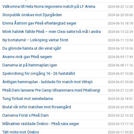
Välkomna till Hela Norra regionens match på LF Arena.
2024-06-22 12:20
Storpublik önskas mot Djurgården
2024-06-20 09:00
Emma Åström gav Piteå efterlängtad seger
2024-06-16 18:18
Mörk halvlek fällde Piteå – men Cissi satte två mål i andra
2024-06-13 22:29
Ny bortaturné – Linköping väntar först
2024-06-11 13:54
Du glömde hämta ut din vinst igår!
2024-06-10 10:56
Anams nick gav Piteå segern
2024-06-09 17:49
Damerna är på hemmaplan igen
2024-06-08 11:16
Spelordning för omgång 16 - 26 fastställd
2024-06-07 10:00
Äntligen hemmaplan - laddade för match mot Vittsjö
2024-06-07 09:00
Piteå Dam lanserar Pre Camp tillsammans med PiteEnergi
2024-05-27 12:09
Tung förlust mot serieledarna
2024-05-26 18:01
Brutal vår inför matchen mot Rosengård
2024-05-24 09:00
Damerna Först x Piteå Dam
2024-05-22 10:23
Målvakten räddade Örebro - Piteå nära seger
2024-05-19 17:10
Tätt möte mot Örebro
2024-05-17 09:00