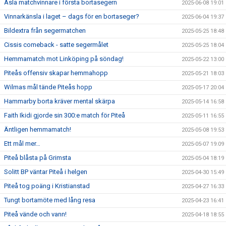
Àsla matchvinnare i första bortasegern
2025-06-08 19:01
Vinnarkänsla i laget – dags för en bortaseger?
2025-06-04 19:37
Bildextra från segermatchen
2025-05-25 18:48
Cissis comeback - satte segermålet
2025-05-25 18:04
Hemmamatch mot Linköping på söndag!
2025-05-22 13:00
Piteås offensiv skapar hemmahopp
2025-05-21 18:03
Wilmas mål tände Piteås hopp
2025-05-17 20:04
Hammarby borta kräver mental skärpa
2025-05-14 16:58
Faith Ikidi gjorde sin 300:e match för Piteå
2025-05-11 16:55
Äntligen hemmamatch!
2025-05-08 19:53
Ett mål mer…
2025-05-07 19:09
Piteå blåsta på Grimsta
2025-05-04 18:19
Solitt BP väntar Piteå i helgen
2025-04-30 15:49
Piteå tog poäng i Kristianstad
2025-04-27 16:33
Tungt bortamöte med lång resa
2025-04-23 16:41
Piteå vände och vann!
2025-04-18 18:55