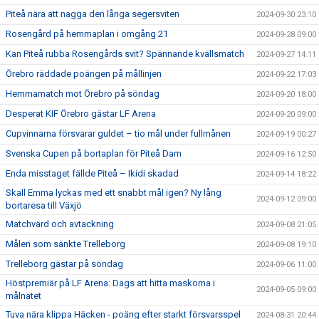
Piteå nära att nagga den långa segersviten
2024-09-30 23:10
Rosengård på hemmaplan i omgång 21
2024-09-28 09:00
Kan Piteå rubba Rosengårds svit? Spännande kvällsmatch
2024-09-27 14:11
Örebro räddade poängen på mållinjen
2024-09-22 17:03
Hemmamatch mot Örebro på söndag
2024-09-20 18:00
Desperat KIF Örebro gästar LF Arena
2024-09-20 09:00
Cupvinnarna försvarar guldet – tio mål under fullmånen
2024-09-19 00:27
Svenska Cupen på bortaplan för Piteå Dam
2024-09-16 12:50
Enda misstaget fällde Piteå – Ikidi skadad
2024-09-14 18:22
Skall Emma lyckas med ett snabbt mål igen? Ny lång
2024-09-12 09:00
bortaresa till Växjö
Matchvärd och avtackning
2024-09-08 21:05
Målen som sänkte Trelleborg
2024-09-08 19:10
Trelleborg gästar på söndag
2024-09-06 11:00
Höstpremiär på LF Arena: Dags att hitta maskorna i
2024-09-05 09:00
målnätet
Tuva nära klippa Häcken - poäng efter starkt försvarsspel
2024-08-31 20:44