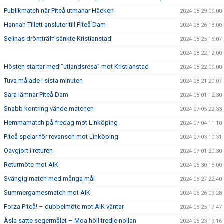
Publikmatch när Piteå utmanar Häcken
2024-08-29 09:00
Hannah Tillett ansluter till Piteå Dam
2024-08-26 18:00
Selinas drömträff sänkte Kristianstad
2024-08-25 16:07
2024-08-22 12:00
Hösten startar med ”utlandsresa” mot Kristianstad
2024-08-22 09:00
Tuva målade i sista minuten
2024-08-21 20:07
Sara lämnar Piteå Dam
2024-08-01 12:30
Snabb kontring vände matchen
2024-07-05 22:33
Hemmamatch på fredag mot Linköping
2024-07-04 11:10
Piteå spelar för revansch mot Linköping
2024-07-03 10:31
Oavgjort i returen
2024-07-01 20:30
Returmöte mot AIK
2024-06-30 15:00
Svängig match med många mål
2024-06-27 22:40
Summergamesmatch mot AIK
2024-06-26 09:28
Forza Piteå! – dubbelmöte mot AIK väntar
2024-06-25 17:47
Àsla satte segermålet – Moa höll tredje nollan
2024-06-23 19:16