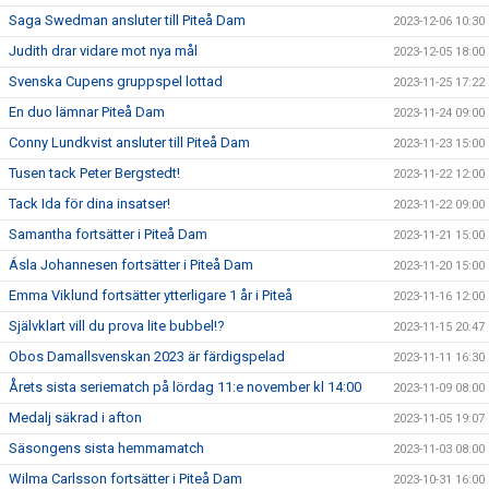
Saga Swedman ansluter till Piteå Dam
2023-12-06 10:30
Judith drar vidare mot nya mål
2023-12-05 18:00
Svenska Cupens gruppspel lottad
2023-11-25 17:22
En duo lämnar Piteå Dam
2023-11-24 09:00
Conny Lundkvist ansluter till Piteå Dam
2023-11-23 15:00
Tusen tack Peter Bergstedt!
2023-11-22 12:00
Tack Ida för dina insatser!
2023-11-22 09:00
Samantha fortsätter i Piteå Dam
2023-11-21 15:00
Ásla Johannesen fortsätter i Piteå Dam
2023-11-20 15:00
Emma Viklund fortsätter ytterligare 1 år i Piteå
2023-11-16 12:00
Självklart vill du prova lite bubbel!?
2023-11-15 20:47
Obos Damallsvenskan 2023 är färdigspelad
2023-11-11 16:30
Årets sista seriematch på lördag 11:e november kl 14:00
2023-11-09 08:00
Medalj säkrad i afton
2023-11-05 19:07
Säsongens sista hemmamatch
2023-11-03 08:00
Wilma Carlsson fortsätter i Piteå Dam
2023-10-31 16:00