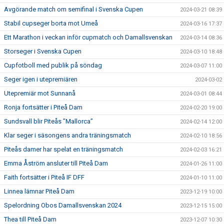
Avgörande match om semifinal i Svenska Cupen
2024-03-21 08:39
Stabil cupseger borta mot Umeå
2024-03-16 17:37
Ett Marathon i veckan inför cupmatch och Damallsvenskan
2024-03-14 08:36
Storseger i Svenska Cupen
2024-03-10 18:48
Cupfotboll med publik på söndag
2024-03-07 11:00
Seger igen i utepremiären
2024-03-02
Utepremiär mot Sunnanå
2024-03-01 08:44
Ronja fortsätter i Piteå Dam
2024-02-20 19:00
Sundsvall blir Piteås ”Mallorca”
2024-02-14 12:00
Klar seger i säsongens andra träningsmatch
2024-02-10 18:56
Piteås damer har spelat en träningsmatch
2024-02-03 16:21
Emma Åström ansluter till Piteå Dam
2024-01-26 11:00
Faith fortsätter i Piteå IF DFF
2024-01-10 11:00
Linnea lämnar Piteå Dam
2023-12-19 10:00
Spelordning Obos Damallsvenskan 2024
2023-12-15 15:00
Thea till Piteå Dam
2023-12-07 10:30