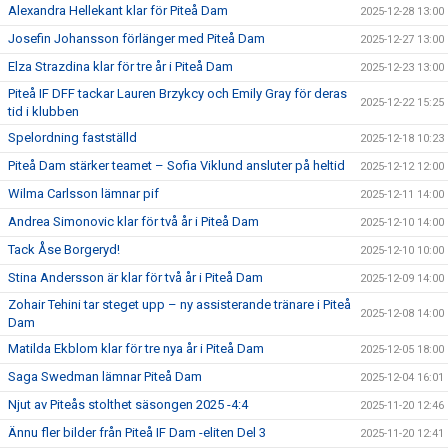
Alexandra Hellekant klar för Piteå Dam
2025-12-28 13:00
Josefin Johansson förlänger med Piteå Dam
2025-12-27 13:00
Elza Strazdina klar för tre år i Piteå Dam
2025-12-23 13:00
Piteå IF DFF tackar Lauren Brzykcy och Emily Gray för deras
2025-12-22 15:25
tid i klubben
Spelordning fastställd
2025-12-18 10:23
Piteå Dam stärker teamet – Sofia Viklund ansluter på heltid
2025-12-12 12:00
Wilma Carlsson lämnar pif
2025-12-11 14:00
Andrea Simonovic klar för två år i Piteå Dam
2025-12-10 14:00
Tack Åse Borgeryd!
2025-12-10 10:00
Stina Andersson är klar för två år i Piteå Dam
2025-12-09 14:00
Zohair Tehini tar steget upp – ny assisterande tränare i Piteå
2025-12-08 14:00
Dam
Matilda Ekblom klar för tre nya år i Piteå Dam
2025-12-05 18:00
Saga Swedman lämnar Piteå Dam
2025-12-04 16:01
Njut av Piteås stolthet säsongen 2025 -4:4
2025-11-20 12:46
Ännu fler bilder från Piteå IF Dam -eliten Del 3
2025-11-20 12:41