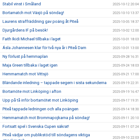
Stabil vinst i Småland
2025-10-12 20:04
Bortamatch mot Växjö på söndag!
2025-10-10 13:37
Laurens straffräddning gav poäng åt Piteå
2025-10-05 18:37
Djurgårdens IF på besök!
2025-10-02 12:00
Faith Ikidi Michael tillbaka i laget
2025-10-01 18:03
Ásla Johannesen klar för två nya år i Piteå Dam
2025-10-01 13:00
Ny förlust på hemmaplan
2025-09-28 16:31
Maja Green tillbaka i laget igen
2025-09-24 18:03
Hemmamatch mot Vittsjö
2025-09-21 17:00
Bländande inledning – tappade segern i sista sekunderna
2025-09-19 22:31
Bortamöte mot Linköping i afton
2025-09-19 16:47
Upp på tå inför bortamötet mot Linköping
2025-09-17 19:31
Piteå tappade ledningen och alla poängen
2025-09-14 18:30
Hemmamatch mot Brommapojkarna på söndag!
2025-09-11 20:10
Fortsatt spel i Svenska Cupen säkrat!
2025-09-11 07:24
Piteå vädjar om publikstöd till söndagens viktiga
2025-09-10 22:03