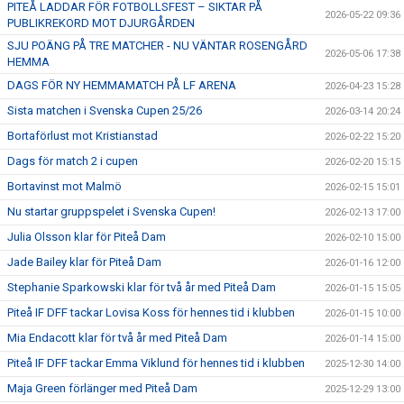
PITEÅ LADDAR FÖR FOTBOLLSFEST – SIKTAR PÅ
2026-05-22 09:36
PUBLIKREKORD MOT DJURGÅRDEN
SJU POÄNG PÅ TRE MATCHER - NU VÄNTAR ROSENGÅRD
2026-05-06 17:38
HEMMA
DAGS FÖR NY HEMMAMATCH PÅ LF ARENA
2026-04-23 15:28
Sista matchen i Svenska Cupen 25/26
2026-03-14 20:24
Bortaförlust mot Kristianstad
2026-02-22 15:20
Dags för match 2 i cupen
2026-02-20 15:15
Bortavinst mot Malmö
2026-02-15 15:01
Nu startar gruppspelet i Svenska Cupen!
2026-02-13 17:00
Julia Olsson klar för Piteå Dam
2026-02-10 15:00
Jade Bailey klar för Piteå Dam
2026-01-16 12:00
Stephanie Sparkowski klar för två år med Piteå Dam
2026-01-15 15:05
Piteå IF DFF tackar Lovisa Koss för hennes tid i klubben
2026-01-15 10:00
Mia Endacott klar för två år med Piteå Dam
2026-01-14 15:00
Piteå IF DFF tackar Emma Viklund för hennes tid i klubben
2025-12-30 14:00
Maja Green förlänger med Piteå Dam
2025-12-29 13:00