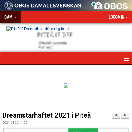
DAM
LOGGA IN
PITEÅ IF DFF
Officiell hemsida
Damlaget
HEM
NYHETER
VÅRA PARTNERS
MEDIA OCH ACKREDITERING
Dreamstarhäftet 2021 i Piteå
<
>
KALENDER
2021-04-22 11:09