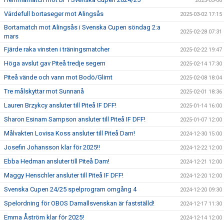
2025-03-06
Värdefull bortaseger mot Alingsås
2025-03-02 17:15
Bortamatch mot Alingsås i Svenska Cupen söndag 2:a
2025-02-28 07:31
mars
Fjärde raka vinsten i träningsmatcher
2025-02-22 19:47
Höga avslut gav Piteå tredje segern
2025-02-14 17:30
Piteå vände och vann mot Bodö/Glimt
2025-02-08 18:04
Tre målskyttar mot Sunnanå
2025-02-01 18:36
Lauren Brzykcy ansluter till Piteå IF DFF!
2025-01-14 16:00
Sharon Esinam Sampson ansluter till Piteå IF DFF!
2025-01-07 12:00
Målvakten Lovisa Koss ansluter till Piteå Dam!
2024-12-30 15:00
Josefin Johansson klar för 2025!!
2024-12-22 12:00
Ebba Hedman ansluter till Piteå Dam!
2024-12-21 12:00
Maggy Henschler ansluter till Piteå IF DFF!
2024-12-20 12:00
Svenska Cupen 24/25 spelprogram omgång 4
2024-12-20 09:30
Spelordning för OBOS Damallsvenskan är fastställd!
2024-12-17 11:30
Emma Åström klar för 2025!
2024-12-14 12:00