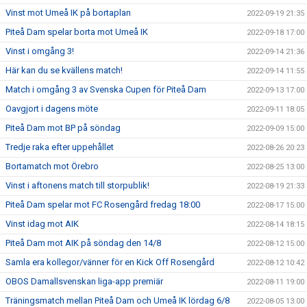
Vinst mot Umeå IK på bortaplan
2022-09-19 21:35
Piteå Dam spelar borta mot Umeå IK
2022-09-18 17:00
Vinst i omgång 3!
2022-09-14 21:36
Här kan du se kvällens match!
2022-09-14 11:55
Match i omgång 3 av Svenska Cupen för Piteå Dam
2022-09-13 17:00
Oavgjort i dagens möte
2022-09-11 18:05
Piteå Dam mot BP på söndag
2022-09-09 15:00
Tredje raka efter uppehållet
2022-08-26 20:23
Bortamatch mot Örebro
2022-08-25 13:00
Vinst i aftonens match till storpublik!
2022-08-19 21:33
Piteå Dam spelar mot FC Rosengård fredag 18:00
2022-08-17 15:00
Vinst idag mot AIK
2022-08-14 18:15
Piteå Dam mot AIK på söndag den 14/8
2022-08-12 15:00
Samla era kollegor/vänner för en Kick Off Rosengård
2022-08-12 10:42
OBOS Damallsvenskan liga-app premiär
2022-08-11 19:00
Träningsmatch mellan Piteå Dam och Umeå IK lördag 6/8
2022-08-05 13:00