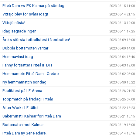
Piteå Dam vs IFK Kalmar på söndag
2023-06-15 11:00
Vittsjö blev för svåra idag!
2023-06-14 21:15
Vittsjö nästa!
2023-06-13 12:00
Idag segrade ingen
2023-06-11 17:25
Årets största fotbollsfest i Norrbotten!
2023-06-09 15:00
Dubbla bortamöten väntar
2023-06-09 14:00
Hemmavinst idag
2023-06-04 18:46
Fanny fortsätter i Piteå IF DFF
2023-06-03 12:00
Hemmamöte Piteå Dam - Örebro
2023-06-02 08:00
Ny hemmamatch söndag
2023-05-30 16:22
Publikfest på LF-Arena
2023-05-26 21:25
Toppmatch på fredag i Piteå!
2023-05-25 07:00
After Work i LF-tältet
2023-05-22 15:23
Säker vinst i Kalmar för Piteå Dam
2023-05-21 15:15
Bortamatch mot Kalmar
2023-05-19 13:00
Piteå Dam ny Serieledare!
2023-05-14 18:16