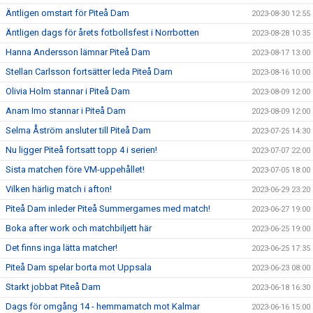
Äntligen omstart för Piteå Dam
2023-08-30 12:55
Äntligen dags för årets fotbollsfest i Norrbotten
2023-08-28 10:35
Hanna Andersson lämnar Piteå Dam
2023-08-17 13:00
Stellan Carlsson fortsätter leda Piteå Dam
2023-08-16 10:00
Olivia Holm stannar i Piteå Dam
2023-08-09 12:00
Anam Imo stannar i Piteå Dam
2023-08-09 12:00
Selma Åström ansluter till Piteå Dam
2023-07-25 14:30
Nu ligger Piteå fortsatt topp 4 i serien!
2023-07-07 22:00
Sista matchen före VM-uppehållet!
2023-07-05 18:00
Vilken härlig match i afton!
2023-06-29 23:20
Piteå Dam inleder Piteå Summergames med match!
2023-06-27 19:00
Boka after work och matchbiljett här
2023-06-25 19:00
Det finns inga lätta matcher!
2023-06-25 17:35
Piteå Dam spelar borta mot Uppsala
2023-06-23 08:00
Starkt jobbat Piteå Dam
2023-06-18 16:30
Dags för omgång 14 - hemmamatch mot Kalmar
2023-06-16 15:00