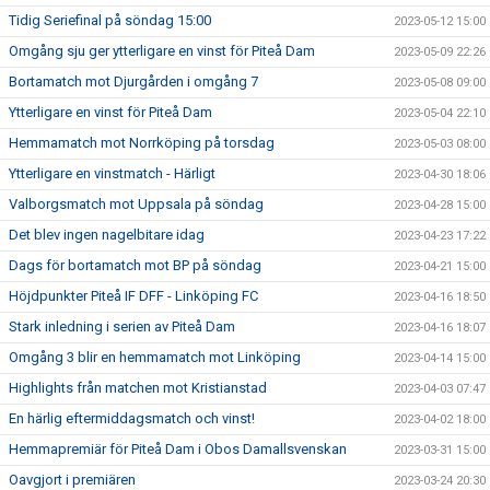
Tidig Seriefinal på söndag 15:00
2023-05-12 15:00
Omgång sju ger ytterligare en vinst för Piteå Dam
2023-05-09 22:26
Bortamatch mot Djurgården i omgång 7
2023-05-08 09:00
Ytterligare en vinst för Piteå Dam
2023-05-04 22:10
Hemmamatch mot Norrköping på torsdag
2023-05-03 08:00
Ytterligare en vinstmatch - Härligt
2023-04-30 18:06
Valborgsmatch mot Uppsala på söndag
2023-04-28 15:00
Det blev ingen nagelbitare idag
2023-04-23 17:22
Dags för bortamatch mot BP på söndag
2023-04-21 15:00
Höjdpunkter Piteå IF DFF - Linköping FC
2023-04-16 18:50
Stark inledning i serien av Piteå Dam
2023-04-16 18:07
Omgång 3 blir en hemmamatch mot Linköping
2023-04-14 15:00
Highlights från matchen mot Kristianstad
2023-04-03 07:47
En härlig eftermiddagsmatch och vinst!
2023-04-02 18:00
Hemmapremiär för Piteå Dam i Obos Damallsvenskan
2023-03-31 15:00
Oavgjort i premiären
2023-03-24 20:30