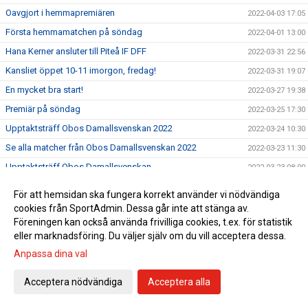
Oavgjort i hemmapremiären
2022-04-03 17:05
Första hemmamatchen på söndag
2022-04-01 13:00
Hana Kerner ansluter till Piteå IF DFF
2022-03-31 22:56
Kansliet öppet 10-11 imorgon, fredag!
2022-03-31 19:07
En mycket bra start!
2022-03-27 19:38
Premiär på söndag
2022-03-25 17:30
Upptaktsträff Obos Damallsvenskan 2022
2022-03-24 10:30
Se alla matcher från Obos Damallsvenskan 2022
2022-03-23 11:30
Upptaktsträff Obos Damallsvenskan
2022-03-23 08:00
Träningsmatch mot Umeå på lördag
2022-03-18 12:45
För att hemsidan ska fungera korrekt använder vi nödvändiga
Svenska Cupen avslutas med vinst
2022-03-13 16:21
cookies från SportAdmin. Dessa går inte att stänga av.
Föreningen kan också använda frivilliga cookies, t.ex. för statistik
Match 3 i Svenska Cupens gruppspel på LF
2022-03-11 13:00
eller marknadsföring. Du väljer själv om du vill acceptera dessa.
Match 2 i Svenska Cupens Gruppspel
2022-03-04 16:15
Anpassa dina val
Nu startar Svenska Cupen
2022-02-25 16:00
Acceptera nödvändiga
Acceptera alla
Träningsmatch Dam lördag 19/2 16:00
2022-02-18 10:05
Träningsmatch mot Team TG FF
2022-02-10 10:20