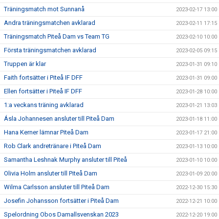
Träningsmatch mot Sunnanå
2023-02-17 13:00
Andra träningsmatchen avklarad
2023-02-11 17:15
Träningsmatch Piteå Dam vs Team TG
2023-02-10 10:00
Första träningsmatchen avklarad
2023-02-05 09:15
Truppen är klar
2023-01-31 09:10
Faith fortsätter i Piteå IF DFF
2023-01-31 09:00
Ellen fortsätter i Piteå IF DFF
2023-01-28 10:00
1:a veckans träning avklarad
2023-01-21 13:03
Ásla Johannesen ansluter till Piteå Dam
2023-01-18 11:00
Hana Kerner lämnar Piteå Dam
2023-01-17 21:00
Rob Clark andretränare i Piteå Dam
2023-01-13 10:00
Samantha Leshnak Murphy ansluter till Piteå
2023-01-10 10:00
Olivia Holm ansluter till Piteå Dam
2023-01-09 20:00
Wilma Carlsson ansluter till Piteå Dam
2022-12-30 15:30
Josefin Johansson fortsätter i Piteå Dam
2022-12-21 10:00
Spelordning Obos Damallsvenskan 2023
2022-12-20 19:00