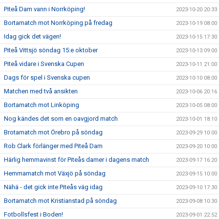
Piteå Dam vann i Norrköping!
2023-10-20 20:33
Bortamatch mot Norrköping på fredag
2023-10-19 08:00
Idag gick det vägen!
2023-10-15 17:30
Piteå Vittsjö söndag 15:e oktober
2023-10-13 09:00
Piteå vidare i Svenska Cupen
2023-10-11 21:00
Dags för spel i Svenska cupen
2023-10-10 08:00
Matchen med två ansikten
2023-10-06 20:16
Bortamatch mot Linköping
2023-10-05 08:00
Nog kändes det som en oavgjord match
2023-10-01 18:10
Brotamatch mot Örebro på söndag
2023-09-29 10:00
Rob Clark förlänger med Piteå Dam
2023-09-20 10:00
Härlig hemmavinst för Piteås damer i dagens match
2023-09-17 16:20
Hemmamatch mot Växjö på söndag
2023-09-15 10:00
Nähä - det gick inte Piteås väg idag
2023-09-10 17:30
Bortamatch mot Kristianstad på söndag
2023-09-08 10:30
Fotbollsfest i Boden!
2023-09-01 22:52