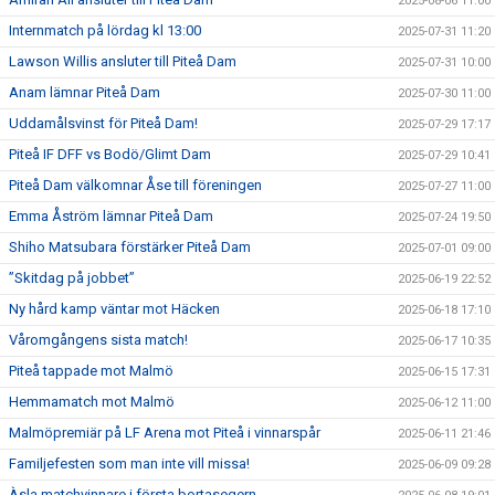
2025-08-06 11:00
Internmatch på lördag kl 13:00
2025-07-31 11:20
Lawson Willis ansluter till Piteå Dam
2025-07-31 10:00
Anam lämnar Piteå Dam
2025-07-30 11:00
Uddamålsvinst för Piteå Dam!
2025-07-29 17:17
Piteå IF DFF vs Bodö/Glimt Dam
2025-07-29 10:41
Piteå Dam välkomnar Åse till föreningen
2025-07-27 11:00
Emma Åström lämnar Piteå Dam
2025-07-24 19:50
Shiho Matsubara förstärker Piteå Dam
2025-07-01 09:00
”Skitdag på jobbet”
2025-06-19 22:52
Ny hård kamp väntar mot Häcken
2025-06-18 17:10
Våromgångens sista match!
2025-06-17 10:35
Piteå tappade mot Malmö
2025-06-15 17:31
Hemmamatch mot Malmö
2025-06-12 11:00
Malmöpremiär på LF Arena mot Piteå i vinnarspår
2025-06-11 21:46
Familjefesten som man inte vill missa!
2025-06-09 09:28
Àsla matchvinnare i första bortasegern