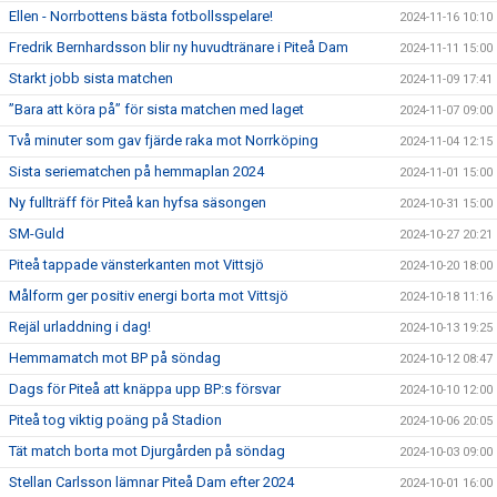
Ellen - Norrbottens bästa fotbollsspelare!
2024-11-16 10:10
Fredrik Bernhardsson blir ny huvudtränare i Piteå Dam
2024-11-11 15:00
Starkt jobb sista matchen
2024-11-09 17:41
”Bara att köra på” för sista matchen med laget
2024-11-07 09:00
Två minuter som gav fjärde raka mot Norrköping
2024-11-04 12:15
Sista seriematchen på hemmaplan 2024
2024-11-01 15:00
Ny fullträff för Piteå kan hyfsa säsongen
2024-10-31 15:00
SM-Guld
2024-10-27 20:21
Piteå tappade vänsterkanten mot Vittsjö
2024-10-20 18:00
Målform ger positiv energi borta mot Vittsjö
2024-10-18 11:16
Rejäl urladdning i dag!
2024-10-13 19:25
Hemmamatch mot BP på söndag
2024-10-12 08:47
Dags för Piteå att knäppa upp BP:s försvar
2024-10-10 12:00
Piteå tog viktig poäng på Stadion
2024-10-06 20:05
Tät match borta mot Djurgården på söndag
2024-10-03 09:00
Stellan Carlsson lämnar Piteå Dam efter 2024
2024-10-01 16:00