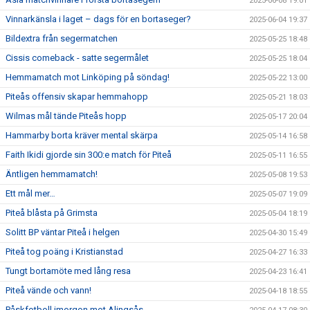
2025-06-08 19:01
Vinnarkänsla i laget – dags för en bortaseger?
2025-06-04 19:37
Bildextra från segermatchen
2025-05-25 18:48
Cissis comeback - satte segermålet
2025-05-25 18:04
Hemmamatch mot Linköping på söndag!
2025-05-22 13:00
Piteås offensiv skapar hemmahopp
2025-05-21 18:03
Wilmas mål tände Piteås hopp
2025-05-17 20:04
Hammarby borta kräver mental skärpa
2025-05-14 16:58
Faith Ikidi gjorde sin 300:e match för Piteå
2025-05-11 16:55
Äntligen hemmamatch!
2025-05-08 19:53
Ett mål mer…
2025-05-07 19:09
Piteå blåsta på Grimsta
2025-05-04 18:19
Solitt BP väntar Piteå i helgen
2025-04-30 15:49
Piteå tog poäng i Kristianstad
2025-04-27 16:33
Tungt bortamöte med lång resa
2025-04-23 16:41
Piteå vände och vann!
2025-04-18 18:55
Påskfotboll imorgon mot Alingsås