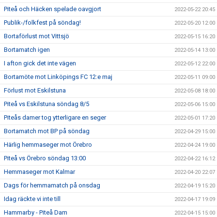
Piteå och Häcken spelade oavgjort
2022-05-22 20:45
Publik-/folkfest på söndag!
2022-05-20 12:00
Bortaförlust mot Vittsjö
2022-05-15 16:20
Bortamatch igen
2022-05-14 13:00
I afton gick det inte vägen
2022-05-12 22:00
Bortamöte mot Linköpings FC 12:e maj
2022-05-11 09:00
Förlust mot Eskilstuna
2022-05-08 18:00
Piteå vs Eskilstuna söndag 8/5
2022-05-06 15:00
Piteås damer tog ytterligare en seger
2022-05-01 17:20
Bortamatch mot BP på söndag
2022-04-29 15:00
Härlig hemmaseger mot Örebro
2022-04-24 19:00
Piteå vs Örebro söndag 13:00
2022-04-22 16:12
Hemmaseger mot Kalmar
2022-04-20 22:07
Dags för hemmamatch på onsdag
2022-04-19 15:20
Idag räckte vi inte till
2022-04-17 19:09
Hammarby - Piteå Dam
2022-04-15 15:00