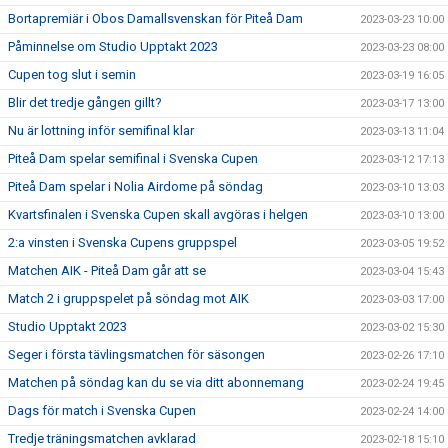
Bortapremiär i Obos Damallsvenskan för Piteå Dam
2023-03-23 10:00
Påminnelse om Studio Upptakt 2023
2023-03-23 08:00
Cupen tog slut i semin
2023-03-19 16:05
Blir det tredje gången gillt?
2023-03-17 13:00
Nu är lottning inför semifinal klar
2023-03-13 11:04
Piteå Dam spelar semifinal i Svenska Cupen
2023-03-12 17:13
Piteå Dam spelar i Nolia Airdome på söndag
2023-03-10 13:03
Kvartsfinalen i Svenska Cupen skall avgöras i helgen
2023-03-10 13:00
2:a vinsten i Svenska Cupens gruppspel
2023-03-05 19:52
Matchen AIK - Piteå Dam går att se
2023-03-04 15:43
Match 2 i gruppspelet på söndag mot AIK
2023-03-03 17:00
Studio Upptakt 2023
2023-03-02 15:30
Seger i första tävlingsmatchen för säsongen
2023-02-26 17:10
Matchen på söndag kan du se via ditt abonnemang
2023-02-24 19:45
Dags för match i Svenska Cupen
2023-02-24 14:00
Tredje träningsmatchen avklarad
2023-02-18 15:10