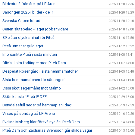
Bildextra 2 från året på LF Arena
2025-11-20 12:36
Säsongen 2025 i bilder - del 1
2025-11-20 12:29
Svenska Cupen lottad
2025-11-20 12:10
Serien slutspelad - laget jobbar vidare
2025-11-18 19:00
89:e åter olycksminut för Piteå
2025-11-16 17:50
Piteå utmanar guldlaget
2025-11-12 16:22
Imo sänkte Piteå i sista minuten
2025-11-08 16:41
Olivia Holm förlänger med Piteå Dam
2025-11-07 14:00
Desperat Rosengård i sista hemmamatchen
2025-11-05 15:48
Sista hemmamatchen för säsongen!
2025-11-03 11:00
Cissi sköt segermålet mot Malmö
2025-11-02 16:08
Skön känsla i Piteå IF DFF!
2025-10-29 13:00
Betydelsefull seger på hemmaplan idag!
2025-10-19 17:59
Vi ses på söndag på LF-Arena
2025-10-16 12:20
Evelina Moberg klar för två nya år i Piteå Dam
2025-10-14 14:00
Piteå Dam och Zacharias Svensson går skilda vägar
2025-10-13 12:00