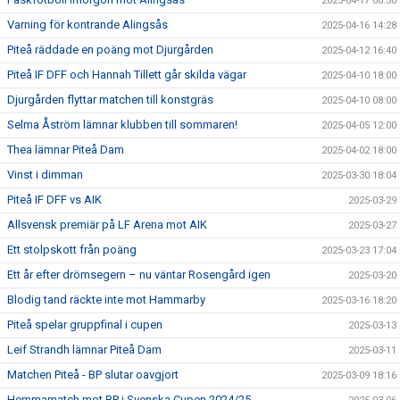
2025-04-17 08:30
Varning för kontrande Alingsås
2025-04-16 14:28
Piteå räddade en poäng mot Djurgården
2025-04-12 16:40
Piteå IF DFF och Hannah Tillett går skilda vägar
2025-04-10 18:00
Djurgården flyttar matchen till konstgräs
2025-04-10 08:00
Selma Åström lämnar klubben till sommaren!
2025-04-05 12:00
Thea lämnar Piteå Dam
2025-04-02 18:00
Vinst i dimman
2025-03-30 18:04
Piteå IF DFF vs AIK
2025-03-29
Allsvensk premiär på LF Arena mot AIK
2025-03-27
Ett stolpskott från poäng
2025-03-23 17:04
Ett år efter drömsegern – nu väntar Rosengård igen
2025-03-20
Blodig tand räckte inte mot Hammarby
2025-03-16 18:20
Piteå spelar gruppfinal i cupen
2025-03-13
Leif Strandh lämnar Piteå Dam
2025-03-11
Matchen Piteå - BP slutar oavgjort
2025-03-09 18:16
Hemmamatch mot BP i Svenska Cupen 2024/25