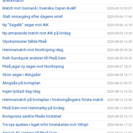
streckmatch
Match mot Sunnanå i Svenska Cupen ikväll!
2025-09-10 09:07
Glatt vinnargäng efter dagens vinst!
2025-09-06 17:40
Ny ”Sagalik” seger mot AIK
2025-09-06 16:18
Ny utmanande match mot AIK på lördag
2025-09-03 19:29
Olycksminuter fällde Piteå
2025-08-30 16:39
Hemmamatch mot Norrköping idag
2025-08-30 09:34
Ruth Sundquist ansluter till Piteå Dam
2025-08-30 09:30
Piteå jagar ny seger mot Norrköping
2025-08-27 18:21
Skön seger i Alingsås!
2025-08-24 16:17
Alingsås på bortaplan
2025-08-22 09:37
Ingen lyckad dag idag
2025-08-16 16:55
Hemmamatch på bortaplan i höstomgångens första match
2025-08-13 16:00
Piteå Dam mot Hammarby på lördag
2025-08-12 09:09
Bortapress sänkte Piteås höststart
2025-08-10 16:13
Tre nya spelare i laget inför höststarten mot Vittsjö
2025-08-06 17:32
Amirah Ali ansluter till Piteå Dam