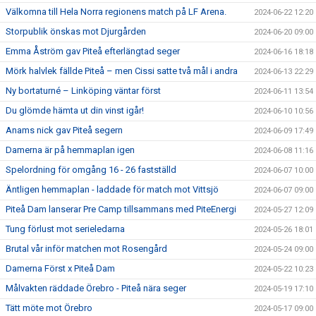
Välkomna till Hela Norra regionens match på LF Arena.
2024-06-22 12:20
Storpublik önskas mot Djurgården
2024-06-20 09:00
Emma Åström gav Piteå efterlängtad seger
2024-06-16 18:18
Mörk halvlek fällde Piteå – men Cissi satte två mål i andra
2024-06-13 22:29
Ny bortaturné – Linköping väntar först
2024-06-11 13:54
Du glömde hämta ut din vinst igår!
2024-06-10 10:56
Anams nick gav Piteå segern
2024-06-09 17:49
Damerna är på hemmaplan igen
2024-06-08 11:16
Spelordning för omgång 16 - 26 fastställd
2024-06-07 10:00
Äntligen hemmaplan - laddade för match mot Vittsjö
2024-06-07 09:00
Piteå Dam lanserar Pre Camp tillsammans med PiteEnergi
2024-05-27 12:09
Tung förlust mot serieledarna
2024-05-26 18:01
Brutal vår inför matchen mot Rosengård
2024-05-24 09:00
Damerna Först x Piteå Dam
2024-05-22 10:23
Målvakten räddade Örebro - Piteå nära seger
2024-05-19 17:10
Tätt möte mot Örebro
2024-05-17 09:00