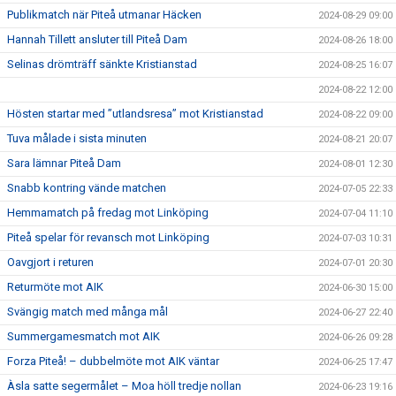
Publikmatch när Piteå utmanar Häcken
2024-08-29 09:00
Hannah Tillett ansluter till Piteå Dam
2024-08-26 18:00
Selinas drömträff sänkte Kristianstad
2024-08-25 16:07
2024-08-22 12:00
Hösten startar med ”utlandsresa” mot Kristianstad
2024-08-22 09:00
Tuva målade i sista minuten
2024-08-21 20:07
Sara lämnar Piteå Dam
2024-08-01 12:30
Snabb kontring vände matchen
2024-07-05 22:33
Hemmamatch på fredag mot Linköping
2024-07-04 11:10
Piteå spelar för revansch mot Linköping
2024-07-03 10:31
Oavgjort i returen
2024-07-01 20:30
Returmöte mot AIK
2024-06-30 15:00
Svängig match med många mål
2024-06-27 22:40
Summergamesmatch mot AIK
2024-06-26 09:28
Forza Piteå! – dubbelmöte mot AIK väntar
2024-06-25 17:47
Àsla satte segermålet – Moa höll tredje nollan
2024-06-23 19:16