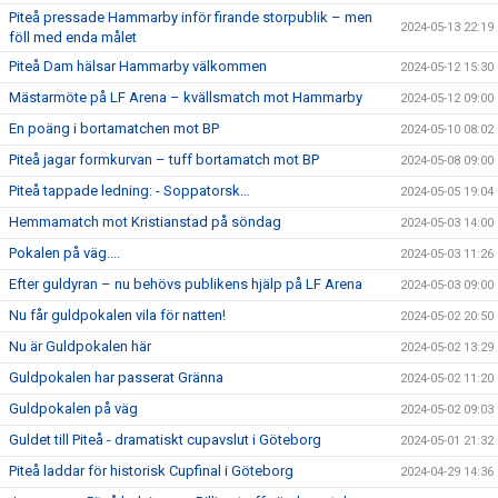
Piteå pressade Hammarby inför firande storpublik – men
2024-05-13 22:19
föll med enda målet
Piteå Dam hälsar Hammarby välkommen
2024-05-12 15:30
Mästarmöte på LF Arena – kvällsmatch mot Hammarby
2024-05-12 09:00
En poäng i bortamatchen mot BP
2024-05-10 08:02
Piteå jagar formkurvan – tuff bortamatch mot BP
2024-05-08 09:00
Piteå tappade ledning: - Soppatorsk…
2024-05-05 19:04
Hemmamatch mot Kristianstad på söndag
2024-05-03 14:00
Pokalen på väg....
2024-05-03 11:26
Efter guldyran – nu behövs publikens hjälp på LF Arena
2024-05-03 09:00
Nu får guldpokalen vila för natten!
2024-05-02 20:50
Nu är Guldpokalen här
2024-05-02 13:29
Guldpokalen har passerat Gränna
2024-05-02 11:20
Guldpokalen på väg
2024-05-02 09:03
Guldet till Piteå - dramatiskt cupavslut i Göteborg
2024-05-01 21:32
Piteå laddar för historisk Cupfinal i Göteborg
2024-04-29 14:36