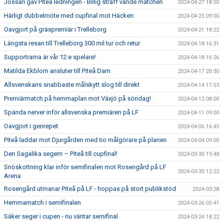
Jossan gav Piteå ledningen - Billig straff vände matchen
2024-04-27 18:50
Härligt dubbelmöte med cupfinal mot Häcken
2024-04-25 09:00
Oavgjort på gräspremiär i Trelleborg
2024-04-21 18:22
Längsta resan till Trelleborg 300 mil tur och retur
2024-04-18 16:31
Supportrarna är vår 12:e spelare!
2024-04-18 16:26
Matilda Ekblom ansluter till Piteå Dam
2024-04-17 20:30
Allsvenskans snabbaste målskytt slog till direkt
2024-04-14 17:53
Premiärmatch på hemmaplan mot Växjö på söndag!
2024-04-12 08:00
Spända nerver inför allsvenska premiären på LF
2024-04-11 09:00
Oavgjort i genrepet
2024-04-06 16:45
Piteå laddar mot Djurgården med tio målgörare på planen
2024-04-04 09:00
Den Sagalika segern – Piteå till cupfinal!
2024-03-30 19:48
Snöskottning klar inför semifinalen mot Rosengård på LF
2024-03-30 12:22
Arena
Rosengård utmanar Piteå på LF - hoppas på stort publikstöd
2024-03-28
Hemmamatch i semifinalen
2024-03-26 05:41
Säker seger i cupen - nu väntar semifinal
2024-03-24 18:22