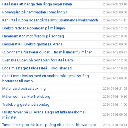
Piteå nära att nagga den långa segersviten
2024-09-30 23:10
Rosengård på hemmaplan i omgång 21
2024-09-28 09:00
Kan Piteå rubba Rosengårds svit? Spännande kvällsmatch
2024-09-27 14:11
Örebro räddade poängen på mållinjen
2024-09-22 17:03
Hemmamatch mot Örebro på söndag
2024-09-20 18:00
Desperat KIF Örebro gästar LF Arena
2024-09-20 09:00
Cupvinnarna försvarar guldet – tio mål under fullmånen
2024-09-19 00:27
Svenska Cupen på bortaplan för Piteå Dam
2024-09-16 12:50
Enda misstaget fällde Piteå – Ikidi skadad
2024-09-14 18:22
Skall Emma lyckas med ett snabbt mål igen? Ny lång
2024-09-12 09:00
bortaresa till Växjö
Matchvärd och avtackning
2024-09-08 21:05
Målen som sänkte Trelleborg
2024-09-08 19:10
Trelleborg gästar på söndag
2024-09-06 11:00
Höstpremiär på LF Arena: Dags att hitta maskorna i
2024-09-05 09:00
målnätet
Tuva nära klippa Häcken - poäng efter starkt försvarsspel
2024-08-31 20:44