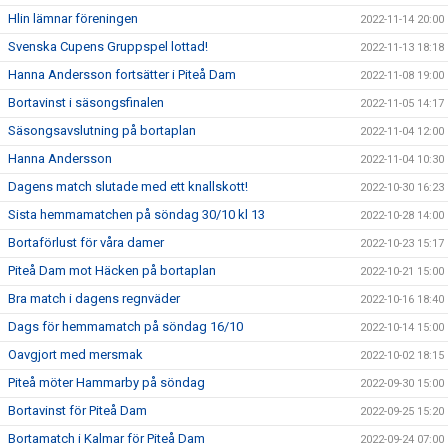
Hlin lämnar föreningen
2022-11-14 20:00
Svenska Cupens Gruppspel lottad!
2022-11-13 18:18
Hanna Andersson fortsätter i Piteå Dam
2022-11-08 19:00
Bortavinst i säsongsfinalen
2022-11-05 14:17
Säsongsavslutning på bortaplan
2022-11-04 12:00
Hanna Andersson
2022-11-04 10:30
Dagens match slutade med ett knallskott!
2022-10-30 16:23
Sista hemmamatchen på söndag 30/10 kl 13
2022-10-28 14:00
Bortaförlust för våra damer
2022-10-23 15:17
Piteå Dam mot Häcken på bortaplan
2022-10-21 15:00
Bra match i dagens regnväder
2022-10-16 18:40
Dags för hemmamatch på söndag 16/10
2022-10-14 15:00
Oavgjort med mersmak
2022-10-02 18:15
Piteå möter Hammarby på söndag
2022-09-30 15:00
Bortavinst för Piteå Dam
2022-09-25 15:20
Bortamatch i Kalmar för Piteå Dam
2022-09-24 07:00