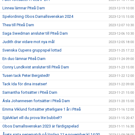
Linnea lämnar Piteå Dam
2023-12-19 10:00
Spelordning Obos Damallsvenskan 2024
2023-12-15 15:00
Thea till Piteå Dam
2023-12-07 10:30
Saga Swedman ansluter till Piteå Dam
2023-12-06 10:30
Judith drar vidare mot nya mål
2023-12-05 18:00
Svenska Cupens gruppspel lottad
2023-11-25 17:22
En duo lämnar Piteå Dam
2023-11-24 09:00
Conny Lundkvist ansluter till Piteå Dam
2023-11-23 15:00
Tusen tack Peter Bergstedt!
2023-11-22 12:00
Tack Ida för dina insatser!
2023-11-22 09:00
Samantha fortsätter i Piteå Dam
2023-11-21 15:00
Ásla Johannesen fortsätter i Piteå Dam
2023-11-20 15:00
Emma Viklund fortsätter ytterligare 1 år i Piteå
2023-11-16 12:00
Självklart vill du prova lite bubbel!?
2023-11-15 20:47
Obos Damallsvenskan 2023 är färdigspelad
2023-11-11 16:30
Årets sista seriematch på lördag 11:e november kl 14:00
2023-11-09 08:00