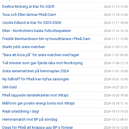
Evelina Moberg är klar för 2025!
2024-11-19 12:00
Tuva och Ellen lämnar Piteå Dam!
2024-11-18 12:00
Cecilia Edlund är klar för 2025-2026!
2024-11-17 18:00
Ellen - Norrbottens bästa fotbollsspelare!
2024-11-16 10:10
Fredrik Bernhardsson blir ny huvudtränare i Piteå Dam
2024-11-11 15:00
Starkt jobb sista matchen
2024-11-09 17:41
”Bara att köra på” för sista matchen med laget
2024-11-07 09:00
Två minuter som gav fjärde raka mot Norrköping
2024-11-04 12:15
Sista seriematchen på hemmaplan 2024
2024-11-01 15:00
Ny fullträff för Piteå kan hyfsa säsongen
2024-10-31 15:00
SM-Guld
2024-10-27 20:21
Piteå tappade vänsterkanten mot Vittsjö
2024-10-20 18:00
Målform ger positiv energi borta mot Vittsjö
2024-10-18 11:16
Rejäl urladdning i dag!
2024-10-13 19:25
Hemmamatch mot BP på söndag
2024-10-12 08:47
Dags för Piteå att knäppa upp BP:s försvar
2024-10-10 12:00