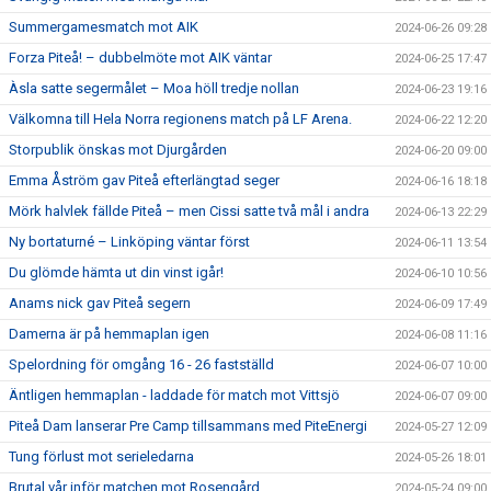
Summergamesmatch mot AIK
2024-06-26 09:28
Forza Piteå! – dubbelmöte mot AIK väntar
2024-06-25 17:47
Àsla satte segermålet – Moa höll tredje nollan
2024-06-23 19:16
Välkomna till Hela Norra regionens match på LF Arena.
2024-06-22 12:20
Storpublik önskas mot Djurgården
2024-06-20 09:00
Emma Åström gav Piteå efterlängtad seger
2024-06-16 18:18
Mörk halvlek fällde Piteå – men Cissi satte två mål i andra
2024-06-13 22:29
Ny bortaturné – Linköping väntar först
2024-06-11 13:54
Du glömde hämta ut din vinst igår!
2024-06-10 10:56
Anams nick gav Piteå segern
2024-06-09 17:49
Damerna är på hemmaplan igen
2024-06-08 11:16
Spelordning för omgång 16 - 26 fastställd
2024-06-07 10:00
Äntligen hemmaplan - laddade för match mot Vittsjö
2024-06-07 09:00
Piteå Dam lanserar Pre Camp tillsammans med PiteEnergi
2024-05-27 12:09
Tung förlust mot serieledarna
2024-05-26 18:01
Brutal vår inför matchen mot Rosengård
2024-05-24 09:00