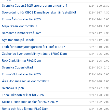
Svenska Cupen 24/25 spelprogram omgång 4
2024-12-20 09:30
Spelordning för OBOS Damallsvenskan är fastställd!
2024-12-17 11:30
Emma Åström klar för 2025!
2024-12-14 12:00
Maja Green klar för 2025!
2024-12-13 12:00
Samantha lämnar Piteå Dam
2024-12-12 17:30
Nya tränarna på Besök
2024-12-12 17:00
Faith fortsätter ytterligare ett år i Piteå IF DFF!
2024-12-10 12:00
Zacharias Svensson blir ny tränare i Piteå Dam
2024-12-06 12:00
Rob Clark lämnar Piteå Dam
2024-12-05 12:00
Svenska Cupen lottad
2024-12-03 12:10
Emma Viklund klar för 2025!
2024-11-29 12:00
Ásla Johannesen är klar för 2025!
2024-11-28 12:00
Svenska Cupen
2024-11-27 18:38
Thea Eriksson är klar för 2025!
2024-11-23 12:00
Selina Henriksson är klar för 2025-2026!
2024-11-22 12:00
Ronja och Moa lämnar Piteå Dam
2024-11-20 12:00