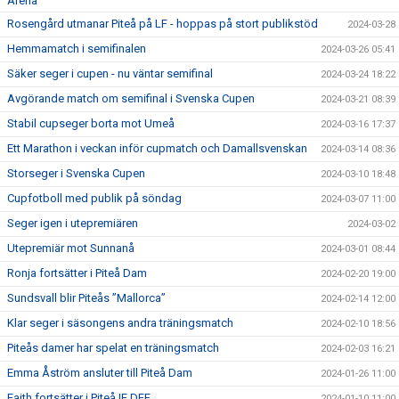
Arena
Rosengård utmanar Piteå på LF - hoppas på stort publikstöd
2024-03-28
Hemmamatch i semifinalen
2024-03-26 05:41
Säker seger i cupen - nu väntar semifinal
2024-03-24 18:22
Avgörande match om semifinal i Svenska Cupen
2024-03-21 08:39
Stabil cupseger borta mot Umeå
2024-03-16 17:37
Ett Marathon i veckan inför cupmatch och Damallsvenskan
2024-03-14 08:36
Storseger i Svenska Cupen
2024-03-10 18:48
Cupfotboll med publik på söndag
2024-03-07 11:00
Seger igen i utepremiären
2024-03-02
Utepremiär mot Sunnanå
2024-03-01 08:44
Ronja fortsätter i Piteå Dam
2024-02-20 19:00
Sundsvall blir Piteås ”Mallorca”
2024-02-14 12:00
Klar seger i säsongens andra träningsmatch
2024-02-10 18:56
Piteås damer har spelat en träningsmatch
2024-02-03 16:21
Emma Åström ansluter till Piteå Dam
2024-01-26 11:00
Faith fortsätter i Piteå IF DFF
2024-01-10 11:00