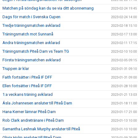
Matchen på söndag kan du se via ditt abonnemang
2023-02-24 19:45
Dags för match i Svenska Cupen
2023-02-24 14:00
Tredje träningsmatchen avklarad
2023-02-18 15:10
Träningsmatch mot Sunnanå
2023-02-17 13:00
Andra träningsmatchen avklarad
2023-02-11 17:15
Träningsmatch Piteå Dam vs Team TG
2023-02-10 10:00
Första träningsmatchen avklarad
2023-02-05 09:15
Truppen är klar
2023-01-31 09:10
Faith fortsätter i Piteå IF DFF
2023-01-31 09:00
Ellen fortsätter i Piteå IF DFF
2023-01-28 10:00
1:a veckans träning avklarad
2023-01-21 13:03
Ásla Johannesen ansluter till Piteå Dam
2023-01-18 11:00
Hana Kerner lämnar Piteå Dam
2023-01-17 21:00
Rob Clark andretränare i Piteå Dam
2023-01-13 10:00
Samantha Leshnak Murphy ansluter till Piteå
2023-01-10 10:00
Olivia Holm ansluter till Piteå Dam
2023-01-09 20:00