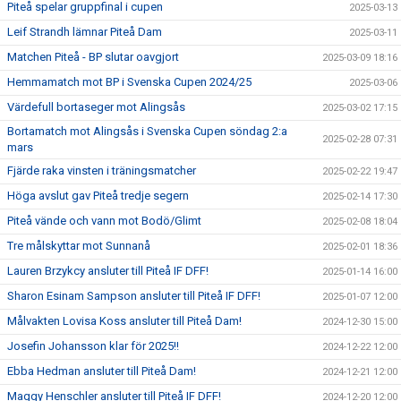
Piteå spelar gruppfinal i cupen
2025-03-13
Leif Strandh lämnar Piteå Dam
2025-03-11
Matchen Piteå - BP slutar oavgjort
2025-03-09 18:16
Hemmamatch mot BP i Svenska Cupen 2024/25
2025-03-06
Värdefull bortaseger mot Alingsås
2025-03-02 17:15
Bortamatch mot Alingsås i Svenska Cupen söndag 2:a
2025-02-28 07:31
mars
Fjärde raka vinsten i träningsmatcher
2025-02-22 19:47
Höga avslut gav Piteå tredje segern
2025-02-14 17:30
Piteå vände och vann mot Bodö/Glimt
2025-02-08 18:04
Tre målskyttar mot Sunnanå
2025-02-01 18:36
Lauren Brzykcy ansluter till Piteå IF DFF!
2025-01-14 16:00
Sharon Esinam Sampson ansluter till Piteå IF DFF!
2025-01-07 12:00
Målvakten Lovisa Koss ansluter till Piteå Dam!
2024-12-30 15:00
Josefin Johansson klar för 2025!!
2024-12-22 12:00
Ebba Hedman ansluter till Piteå Dam!
2024-12-21 12:00
Maggy Henschler ansluter till Piteå IF DFF!
2024-12-20 12:00