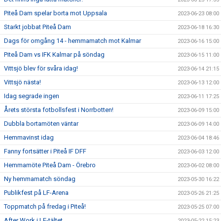
Piteå Dam spelar borta mot Uppsala
2023-06-23 08:00
Starkt jobbat Piteå Dam
2023-06-18 16:30
Dags för omgång 14 - hemmamatch mot Kalmar
2023-06-16 15:00
Piteå Dam vs IFK Kalmar på söndag
2023-06-15 11:00
Vittsjö blev för svåra idag!
2023-06-14 21:15
Vittsjö nästa!
2023-06-13 12:00
Idag segrade ingen
2023-06-11 17:25
Årets största fotbollsfest i Norrbotten!
2023-06-09 15:00
Dubbla bortamöten väntar
2023-06-09 14:00
Hemmavinst idag
2023-06-04 18:46
Fanny fortsätter i Piteå IF DFF
2023-06-03 12:00
Hemmamöte Piteå Dam - Örebro
2023-06-02 08:00
Ny hemmamatch söndag
2023-05-30 16:22
Publikfest på LF-Arena
2023-05-26 21:25
Toppmatch på fredag i Piteå!
2023-05-25 07:00
After Work i LF-tältet
2023-05-22 15:23