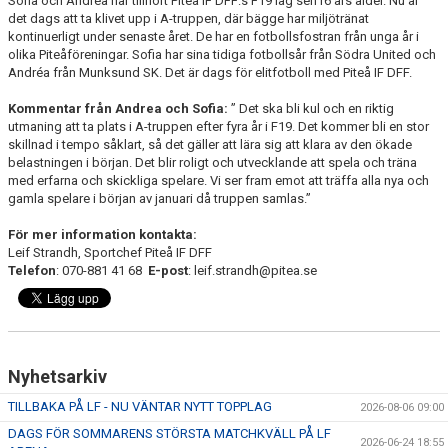
Sofia och Andréa har tillhört Piteå IF DFF:s F19 lag sen16 års ålder. Nu är
det dags att ta klivet upp i A-truppen, där bägge har miljötränat
kontinuerligt under senaste året. De har en fotbollsfostran från unga år i
olika Piteåföreningar. Sofia har sina tidiga fotbollsår från Södra United och
Andréa från Munksund SK. Det är dags för elitfotboll med Piteå IF DFF.
Kommentar från Andrea och Sofia:
” Det ska bli kul och en riktig
utmaning att ta plats i A-truppen efter fyra år i F19. Det kommer bli en stor
skillnad i tempo såklart, så det gäller att lära sig att klara av den ökade
belastningen i början. Det blir roligt och utvecklande att spela och träna
med erfarna och skickliga spelare. Vi ser fram emot att träffa alla nya och
gamla spelare i början av januari då truppen samlas.”
För mer information kontakta:
Leif Strandh, Sportchef Piteå IF DFF
Telefon
: 070-881 41 68
E-post
: leif.strandh@pitea.se
Nyhetsarkiv
TILLBAKA PÅ LF - NU VÄNTAR NYTT TOPPLAG
2026-08-06 09:00
DAGS FÖR SOMMARENS STÖRSTA MATCHKVÄLL PÅ LF
2026-06-24 18:55