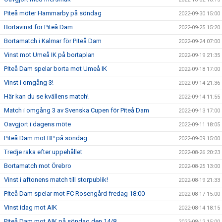
Piteå möter Hammarby på söndag
2022-09-30 15:00
Bortavinst för Piteå Dam
2022-09-25 15:20
Bortamatch i Kalmar för Piteå Dam
2022-09-24 07:00
Vinst mot Umeå IK på bortaplan
2022-09-19 21:35
Piteå Dam spelar borta mot Umeå IK
2022-09-18 17:00
Vinst i omgång 3!
2022-09-14 21:36
Här kan du se kvällens match!
2022-09-14 11:55
Match i omgång 3 av Svenska Cupen för Piteå Dam
2022-09-13 17:00
Oavgjort i dagens möte
2022-09-11 18:05
Piteå Dam mot BP på söndag
2022-09-09 15:00
Tredje raka efter uppehållet
2022-08-26 20:23
Bortamatch mot Örebro
2022-08-25 13:00
Vinst i aftonens match till storpublik!
2022-08-19 21:33
Piteå Dam spelar mot FC Rosengård fredag 18:00
2022-08-17 15:00
Vinst idag mot AIK
2022-08-14 18:15
Piteå Dam mot AIK på söndag den 14/8
2022-08-12 15:00