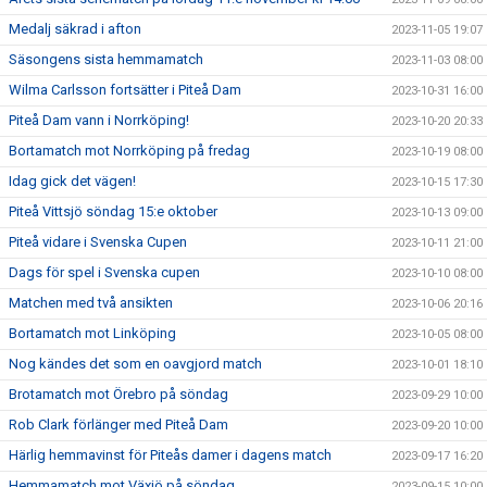
Medalj säkrad i afton
2023-11-05 19:07
Säsongens sista hemmamatch
2023-11-03 08:00
Wilma Carlsson fortsätter i Piteå Dam
2023-10-31 16:00
Piteå Dam vann i Norrköping!
2023-10-20 20:33
Bortamatch mot Norrköping på fredag
2023-10-19 08:00
Idag gick det vägen!
2023-10-15 17:30
Piteå Vittsjö söndag 15:e oktober
2023-10-13 09:00
Piteå vidare i Svenska Cupen
2023-10-11 21:00
Dags för spel i Svenska cupen
2023-10-10 08:00
Matchen med två ansikten
2023-10-06 20:16
Bortamatch mot Linköping
2023-10-05 08:00
Nog kändes det som en oavgjord match
2023-10-01 18:10
Brotamatch mot Örebro på söndag
2023-09-29 10:00
Rob Clark förlänger med Piteå Dam
2023-09-20 10:00
Härlig hemmavinst för Piteås damer i dagens match
2023-09-17 16:20
Hemmamatch mot Växjö på söndag
2023-09-15 10:00