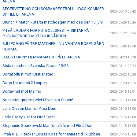
ARENA
SEGERVITTRING OCH SOMMARFOTBOLL - IDAG KOMMER
2026-06-13 08:42
BP TILL LF ARENA
Brunch + Match - Starta matchdagen med oss den 13 juni
2026-05-29 16:26
PITEÅ LADDAR FÖR FOTBOLLSFEST – SIKTAR PÅ
2026-05-22 09:36
PUBLIKREKORD MOT DJURGÅRDEN
SJU POÄNG PÅ TRE MATCHER - NU VÄNTAR ROSENGÅRD
2026-05-06 17:38
HEMMA
DAGS FÖR NY HEMMAMATCH PÅ LF ARENA
2026-04-23 15:28
Sista matchen i Svenska Cupen 25/26
2026-03-14 20:24
Bortaförlust mot Kristianstad
2026-02-22 15:20
Dags för match 2 i cupen
2026-02-20 15:15
Bortavinst mot Malmö
2026-02-15 15:01
Nu startar gruppspelet i Svenska Cupen!
2026-02-13 17:00
Julia Olsson klar för Piteå Dam
2026-02-10 15:00
Jade Bailey klar för Piteå Dam
2026-01-16 12:00
Stephanie Sparkowski klar för två år med Piteå Dam
2026-01-15 15:05
Piteå IF DFF tackar Lovisa Koss för hennes tid i klubben
2026-01-15 10:00