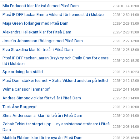
Mia Endacott klar för två år med Piteå Dam
2026-01-14 15:00
Piteå IF DFF tackar Emma Viklund för hennes tid i klubben
2025-12-30 14:00
Maja Green förlänger med Piteå Dam
2025-12-29 13:00
Alexandra Hellekant klar för Piteå Dam
2025-12-28 13:00
Josefin Johansson förlänger med Piteå Dam
2025-12-27 13:00
Elza Strazdina klar för tre år i Piteå Dam
2025-12-23 13:00
Piteå IF DFF tackar Lauren Brzykcy och Emily Gray för deras
2025-12-22 15:25
tid i klubben
Spelordning fastställd
2025-12-18 10:23
Piteå Dam stärker teamet – Sofia Viklund ansluter på heltid
2025-12-12 12:00
Wilma Carlsson lämnar pif
2025-12-11 14:00
Andrea Simonovic klar för två år i Piteå Dam
2025-12-10 14:00
Tack Åse Borgeryd!
2025-12-10 10:00
Stina Andersson är klar för två år i Piteå Dam
2025-12-09 14:00
Zohair Tehini tar steget upp – ny assisterande tränare i Piteå
2025-12-08 14:00
Dam
Matilda Ekblom klar för tre nya år i Piteå Dam
2025-12-05 18:00