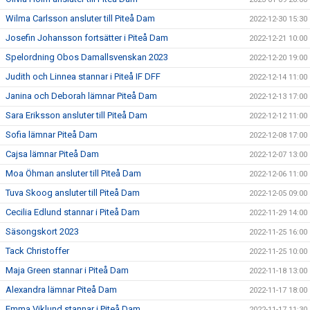
Wilma Carlsson ansluter till Piteå Dam
2022-12-30 15:30
Josefin Johansson fortsätter i Piteå Dam
2022-12-21 10:00
Spelordning Obos Damallsvenskan 2023
2022-12-20 19:00
Judith och Linnea stannar i Piteå IF DFF
2022-12-14 11:00
Janina och Deborah lämnar Piteå Dam
2022-12-13 17:00
Sara Eriksson ansluter till Piteå Dam
2022-12-12 11:00
Sofia lämnar Piteå Dam
2022-12-08 17:00
Cajsa lämnar Piteå Dam
2022-12-07 13:00
Moa Öhman ansluter till Piteå Dam
2022-12-06 11:00
Tuva Skoog ansluter till Piteå Dam
2022-12-05 09:00
Cecilia Edlund stannar i Piteå Dam
2022-11-29 14:00
Säsongskort 2023
2022-11-25 16:00
Tack Christoffer
2022-11-25 10:00
Maja Green stannar i Piteå Dam
2022-11-18 13:00
Alexandra lämnar Piteå Dam
2022-11-17 18:00
Emma Viklund stannar i Piteå Dam
2022-11-17 11:30