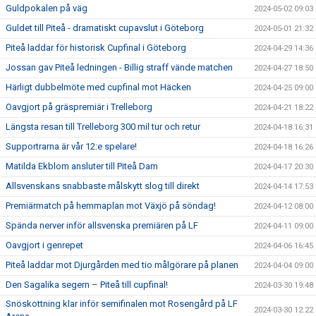
Guldpokalen på väg
2024-05-02 09:03
Guldet till Piteå - dramatiskt cupavslut i Göteborg
2024-05-01 21:32
Piteå laddar för historisk Cupfinal i Göteborg
2024-04-29 14:36
Jossan gav Piteå ledningen - Billig straff vände matchen
2024-04-27 18:50
Härligt dubbelmöte med cupfinal mot Häcken
2024-04-25 09:00
Oavgjort på gräspremiär i Trelleborg
2024-04-21 18:22
Längsta resan till Trelleborg 300 mil tur och retur
2024-04-18 16:31
Supportrarna är vår 12:e spelare!
2024-04-18 16:26
Matilda Ekblom ansluter till Piteå Dam
2024-04-17 20:30
Allsvenskans snabbaste målskytt slog till direkt
2024-04-14 17:53
Premiärmatch på hemmaplan mot Växjö på söndag!
2024-04-12 08:00
Spända nerver inför allsvenska premiären på LF
2024-04-11 09:00
Oavgjort i genrepet
2024-04-06 16:45
Piteå laddar mot Djurgården med tio målgörare på planen
2024-04-04 09:00
Den Sagalika segern – Piteå till cupfinal!
2024-03-30 19:48
Snöskottning klar inför semifinalen mot Rosengård på LF
2024-03-30 12:22