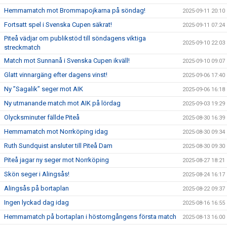
Hemmamatch mot Brommapojkarna på söndag!
2025-09-11 20:10
Fortsatt spel i Svenska Cupen säkrat!
2025-09-11 07:24
Piteå vädjar om publikstöd till söndagens viktiga
2025-09-10 22:03
streckmatch
Match mot Sunnanå i Svenska Cupen ikväll!
2025-09-10 09:07
Glatt vinnargäng efter dagens vinst!
2025-09-06 17:40
Ny ”Sagalik” seger mot AIK
2025-09-06 16:18
Ny utmanande match mot AIK på lördag
2025-09-03 19:29
Olycksminuter fällde Piteå
2025-08-30 16:39
Hemmamatch mot Norrköping idag
2025-08-30 09:34
Ruth Sundquist ansluter till Piteå Dam
2025-08-30 09:30
Piteå jagar ny seger mot Norrköping
2025-08-27 18:21
Skön seger i Alingsås!
2025-08-24 16:17
Alingsås på bortaplan
2025-08-22 09:37
Ingen lyckad dag idag
2025-08-16 16:55
Hemmamatch på bortaplan i höstomgångens första match
2025-08-13 16:00