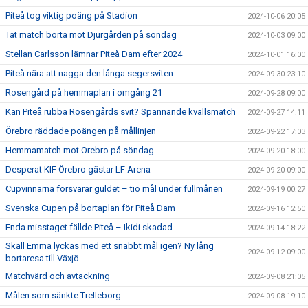
Piteå tog viktig poäng på Stadion
2024-10-06 20:05
Tät match borta mot Djurgården på söndag
2024-10-03 09:00
Stellan Carlsson lämnar Piteå Dam efter 2024
2024-10-01 16:00
Piteå nära att nagga den långa segersviten
2024-09-30 23:10
Rosengård på hemmaplan i omgång 21
2024-09-28 09:00
Kan Piteå rubba Rosengårds svit? Spännande kvällsmatch
2024-09-27 14:11
Örebro räddade poängen på mållinjen
2024-09-22 17:03
Hemmamatch mot Örebro på söndag
2024-09-20 18:00
Desperat KIF Örebro gästar LF Arena
2024-09-20 09:00
Cupvinnarna försvarar guldet – tio mål under fullmånen
2024-09-19 00:27
Svenska Cupen på bortaplan för Piteå Dam
2024-09-16 12:50
Enda misstaget fällde Piteå – Ikidi skadad
2024-09-14 18:22
Skall Emma lyckas med ett snabbt mål igen? Ny lång
2024-09-12 09:00
bortaresa till Växjö
Matchvärd och avtackning
2024-09-08 21:05
Målen som sänkte Trelleborg
2024-09-08 19:10