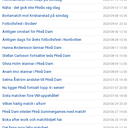
Nähä - det gick inte Piteås väg idag
2023-09-10 17:30
Bortamatch mot Kristianstad på söndag
2023-09-08 10:30
Fotbollsfest i Boden!
2023-09-01 22:52
Äntligen omstart för Piteå Dam
2023-08-30 12:55
Äntligen dags för årets fotbollsfest i Norrbotten
2023-08-28 10:35
Hanna Andersson lämnar Piteå Dam
2023-08-17 13:00
Stellan Carlsson fortsätter leda Piteå Dam
2023-08-16 10:00
Olivia Holm stannar i Piteå Dam
2023-08-09 12:00
Anam Imo stannar i Piteå Dam
2023-08-09 12:00
Selma Åström ansluter till Piteå Dam
2023-07-25 14:30
Nu ligger Piteå fortsatt topp 4 i serien!
2023-07-07 22:00
Sista matchen före VM-uppehållet!
2023-07-05 18:00
Vilken härlig match i afton!
2023-06-29 23:20
Piteå Dam inleder Piteå Summergames med match!
2023-06-27 19:00
Boka after work och matchbiljett här
2023-06-25 19:00
Det finns inga lätta matcher!
2023-06-25 17:35