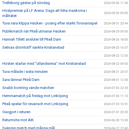
Trelleborg gästar på söndag
2024-09-06 11:00
Höstpremiär på LF Arena: Dags att hitta maskorna i
2024-09-05 09:00
målnätet
Tuva nära klippa Häcken - poäng efter starkt försvarsspel
2024-08-31 20:44
Publikmatch när Piteå utmanar Häcken
2024-08-29 09:00
Hannah Tillett ansluter till Piteå Dam
2024-08-26 18:00
Selinas drömträff sänkte Kristianstad
2024-08-25 16:07
2024-08-22 12:00
Hösten startar med ”utlandsresa” mot Kristianstad
2024-08-22 09:00
Tuva målade i sista minuten
2024-08-21 20:07
Sara lämnar Piteå Dam
2024-08-01 12:30
Snabb kontring vände matchen
2024-07-05 22:33
Hemmamatch på fredag mot Linköping
2024-07-04 11:10
Piteå spelar för revansch mot Linköping
2024-07-03 10:31
Oavgjort i returen
2024-07-01 20:30
Returmöte mot AIK
2024-06-30 15:00
Svängig match med många mål
2024-06-27 22:40