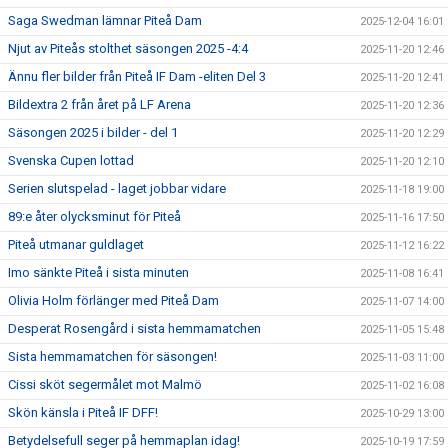
Saga Swedman lämnar Piteå Dam
2025-12-04 16:01
Njut av Piteås stolthet säsongen 2025 -4:4
2025-11-20 12:46
Ännu fler bilder från Piteå IF Dam -eliten Del 3
2025-11-20 12:41
Bildextra 2 från året på LF Arena
2025-11-20 12:36
Säsongen 2025 i bilder - del 1
2025-11-20 12:29
Svenska Cupen lottad
2025-11-20 12:10
Serien slutspelad - laget jobbar vidare
2025-11-18 19:00
89:e åter olycksminut för Piteå
2025-11-16 17:50
Piteå utmanar guldlaget
2025-11-12 16:22
Imo sänkte Piteå i sista minuten
2025-11-08 16:41
Olivia Holm förlänger med Piteå Dam
2025-11-07 14:00
Desperat Rosengård i sista hemmamatchen
2025-11-05 15:48
Sista hemmamatchen för säsongen!
2025-11-03 11:00
Cissi sköt segermålet mot Malmö
2025-11-02 16:08
Skön känsla i Piteå IF DFF!
2025-10-29 13:00
Betydelsefull seger på hemmaplan idag!
2025-10-19 17:59