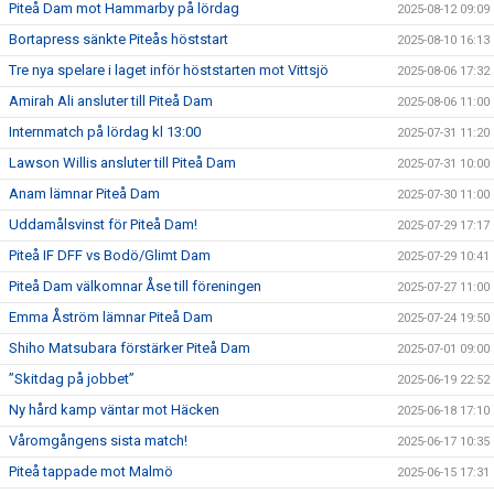
Piteå Dam mot Hammarby på lördag
2025-08-12 09:09
Bortapress sänkte Piteås höststart
2025-08-10 16:13
Tre nya spelare i laget inför höststarten mot Vittsjö
2025-08-06 17:32
Amirah Ali ansluter till Piteå Dam
2025-08-06 11:00
Internmatch på lördag kl 13:00
2025-07-31 11:20
Lawson Willis ansluter till Piteå Dam
2025-07-31 10:00
Anam lämnar Piteå Dam
2025-07-30 11:00
Uddamålsvinst för Piteå Dam!
2025-07-29 17:17
Piteå IF DFF vs Bodö/Glimt Dam
2025-07-29 10:41
Piteå Dam välkomnar Åse till föreningen
2025-07-27 11:00
Emma Åström lämnar Piteå Dam
2025-07-24 19:50
Shiho Matsubara förstärker Piteå Dam
2025-07-01 09:00
”Skitdag på jobbet”
2025-06-19 22:52
Ny hård kamp väntar mot Häcken
2025-06-18 17:10
Våromgångens sista match!
2025-06-17 10:35
Piteå tappade mot Malmö
2025-06-15 17:31