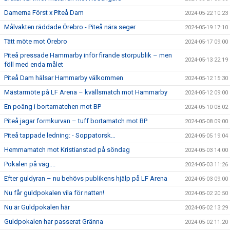
Damerna Först x Piteå Dam
2024-05-22 10:23
Målvakten räddade Örebro - Piteå nära seger
2024-05-19 17:10
Tätt möte mot Örebro
2024-05-17 09:00
Piteå pressade Hammarby inför firande storpublik – men
2024-05-13 22:19
föll med enda målet
Piteå Dam hälsar Hammarby välkommen
2024-05-12 15:30
Mästarmöte på LF Arena – kvällsmatch mot Hammarby
2024-05-12 09:00
En poäng i bortamatchen mot BP
2024-05-10 08:02
Piteå jagar formkurvan – tuff bortamatch mot BP
2024-05-08 09:00
Piteå tappade ledning: - Soppatorsk…
2024-05-05 19:04
Hemmamatch mot Kristianstad på söndag
2024-05-03 14:00
Pokalen på väg....
2024-05-03 11:26
Efter guldyran – nu behövs publikens hjälp på LF Arena
2024-05-03 09:00
Nu får guldpokalen vila för natten!
2024-05-02 20:50
Nu är Guldpokalen här
2024-05-02 13:29
Guldpokalen har passerat Gränna
2024-05-02 11:20