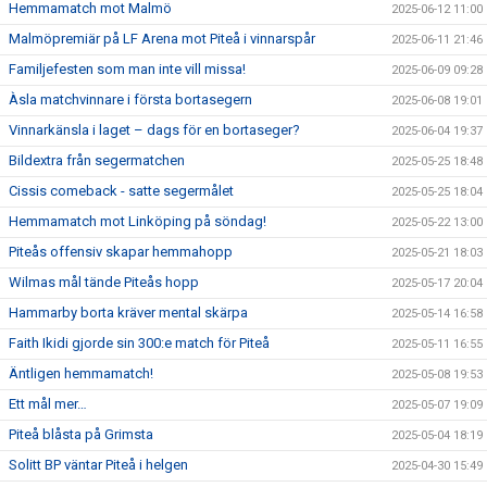
Hemmamatch mot Malmö
2025-06-12 11:00
Malmöpremiär på LF Arena mot Piteå i vinnarspår
2025-06-11 21:46
Familjefesten som man inte vill missa!
2025-06-09 09:28
Àsla matchvinnare i första bortasegern
2025-06-08 19:01
Vinnarkänsla i laget – dags för en bortaseger?
2025-06-04 19:37
Bildextra från segermatchen
2025-05-25 18:48
Cissis comeback - satte segermålet
2025-05-25 18:04
Hemmamatch mot Linköping på söndag!
2025-05-22 13:00
Piteås offensiv skapar hemmahopp
2025-05-21 18:03
Wilmas mål tände Piteås hopp
2025-05-17 20:04
Hammarby borta kräver mental skärpa
2025-05-14 16:58
Faith Ikidi gjorde sin 300:e match för Piteå
2025-05-11 16:55
Äntligen hemmamatch!
2025-05-08 19:53
Ett mål mer…
2025-05-07 19:09
Piteå blåsta på Grimsta
2025-05-04 18:19
Solitt BP väntar Piteå i helgen
2025-04-30 15:49