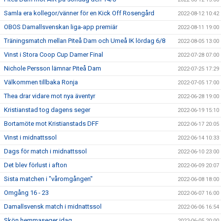
Samla era kollegor/vänner för en Kick Off Rosengård
2022-08-12 10:42
OBOS Damallsvenskan liga-app premiär
2022-08-11 19:00
Träningsmatch mellan Piteå Dam och Umeå IK lördag 6/8
2022-08-05 13:00
Vinst i Stora Coop Cup Damer Final
2022-07-28 07:00
Nichole Persson lämnar Piteå Dam
2022-07-25 17:29
Välkommen tillbaka Ronja
2022-07-05 17:00
Thea drar vidare mot nya äventyr
2022-06-28 19:00
Kristianstad tog dagens seger
2022-06-19 15:10
Bortamöte mot Kristianstads DFF
2022-06-17 20:05
Vinst i midnattssol
2022-06-14 10:33
Dags för match i midnattssol
2022-06-10 23:00
Det blev förlust i afton
2022-06-09 20:07
Sista matchen i "våromgången"
2022-06-08 18:00
Omgång 16 - 23
2022-06-07 16:00
Damallsvensk match i midnattssol
2022-06-06 16:54
Skön hemmaseger idag
2022-06-05 20:00