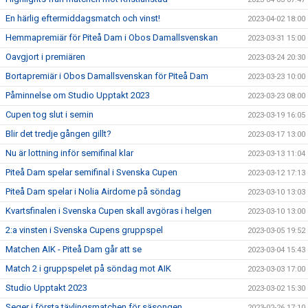
En härlig eftermiddagsmatch och vinst!
2023-04-02 18:00
Hemmapremiär för Piteå Dam i Obos Damallsvenskan
2023-03-31 15:00
Oavgjort i premiären
2023-03-24 20:30
Bortapremiär i Obos Damallsvenskan för Piteå Dam
2023-03-23 10:00
Påminnelse om Studio Upptakt 2023
2023-03-23 08:00
Cupen tog slut i semin
2023-03-19 16:05
Blir det tredje gången gillt?
2023-03-17 13:00
Nu är lottning inför semifinal klar
2023-03-13 11:04
Piteå Dam spelar semifinal i Svenska Cupen
2023-03-12 17:13
Piteå Dam spelar i Nolia Airdome på söndag
2023-03-10 13:03
Kvartsfinalen i Svenska Cupen skall avgöras i helgen
2023-03-10 13:00
2:a vinsten i Svenska Cupens gruppspel
2023-03-05 19:52
Matchen AIK - Piteå Dam går att se
2023-03-04 15:43
Match 2 i gruppspelet på söndag mot AIK
2023-03-03 17:00
Studio Upptakt 2023
2023-03-02 15:30
Seger i första tävlingsmatchen för säsongen
2023-02-26 17:10