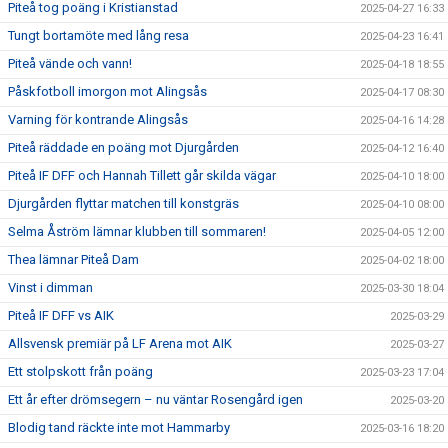
Piteå tog poäng i Kristianstad
2025-04-27 16:33
Tungt bortamöte med lång resa
2025-04-23 16:41
Piteå vände och vann!
2025-04-18 18:55
Påskfotboll imorgon mot Alingsås
2025-04-17 08:30
Varning för kontrande Alingsås
2025-04-16 14:28
Piteå räddade en poäng mot Djurgården
2025-04-12 16:40
Piteå IF DFF och Hannah Tillett går skilda vägar
2025-04-10 18:00
Djurgården flyttar matchen till konstgräs
2025-04-10 08:00
Selma Åström lämnar klubben till sommaren!
2025-04-05 12:00
Thea lämnar Piteå Dam
2025-04-02 18:00
Vinst i dimman
2025-03-30 18:04
Piteå IF DFF vs AIK
2025-03-29
Allsvensk premiär på LF Arena mot AIK
2025-03-27
Ett stolpskott från poäng
2025-03-23 17:04
Ett år efter drömsegern – nu väntar Rosengård igen
2025-03-20
Blodig tand räckte inte mot Hammarby
2025-03-16 18:20