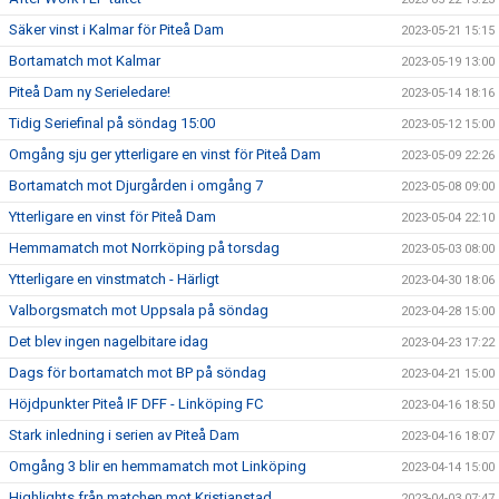
Säker vinst i Kalmar för Piteå Dam
2023-05-21 15:15
Bortamatch mot Kalmar
2023-05-19 13:00
Piteå Dam ny Serieledare!
2023-05-14 18:16
Tidig Seriefinal på söndag 15:00
2023-05-12 15:00
Omgång sju ger ytterligare en vinst för Piteå Dam
2023-05-09 22:26
Bortamatch mot Djurgården i omgång 7
2023-05-08 09:00
Ytterligare en vinst för Piteå Dam
2023-05-04 22:10
Hemmamatch mot Norrköping på torsdag
2023-05-03 08:00
Ytterligare en vinstmatch - Härligt
2023-04-30 18:06
Valborgsmatch mot Uppsala på söndag
2023-04-28 15:00
Det blev ingen nagelbitare idag
2023-04-23 17:22
Dags för bortamatch mot BP på söndag
2023-04-21 15:00
Höjdpunkter Piteå IF DFF - Linköping FC
2023-04-16 18:50
Stark inledning i serien av Piteå Dam
2023-04-16 18:07
Omgång 3 blir en hemmamatch mot Linköping
2023-04-14 15:00
Highlights från matchen mot Kristianstad
2023-04-03 07:47