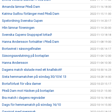
Amanda lämnar Piteå Dam
2022-11-16 18:00
Katrina Guillou förlänger med Piteå Dam
2022-11-15 11:00
Spelordning Svenska Cupen
2022-11-14 20:17
Hlin lämnar föreningen
2022-11-14 20:00
Svenska Cupens Gruppspel lottad!
2022-11-13 18:18
Hanna Andersson fortsätter i Piteå Dam
2022-11-08 19:00
Bortavinst i säsongsfinalen
2022-11-05 14:17
Säsongsavslutning på bortaplan
2022-11-04 12:00
Hanna Andersson
2022-11-04 10:30
Dagens match slutade med ett knallskott!
2022-10-30 16:23
Sista hemmamatchen på söndag 30/10 kl 13
2022-10-28 14:00
Bortaförlust för våra damer
2022-10-23 15:17
Piteå Dam mot Häcken på bortaplan
2022-10-21 15:00
Bra match i dagens regnväder
2022-10-16 18:40
Dags för hemmamatch på söndag 16/10
2022-10-14 15:00
Oavgjort med mersmak
2022-10-02 18:15