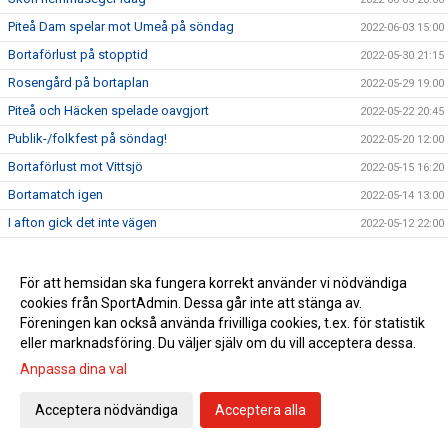
Piteå Dam spelar mot Umeå på söndag
2022-06-03 15:00
Bortaförlust på stopptid
2022-05-30 21:15
Rosengård på bortaplan
2022-05-29 19:00
Piteå och Häcken spelade oavgjort
2022-05-22 20:45
Publik-/folkfest på söndag!
2022-05-20 12:00
Bortaförlust mot Vittsjö
2022-05-15 16:20
Bortamatch igen
2022-05-14 13:00
I afton gick det inte vägen
2022-05-12 22:00
Bortamöte mot Linköpings FC 12:e maj
2022-05-11 09:00
Förlust mot Eskilstuna
2022-05-08 18:00
För att hemsidan ska fungera korrekt använder vi nödvändiga
cookies från SportAdmin. Dessa går inte att stänga av.
Piteå vs Eskilstuna söndag 8/5
2022-05-06 15:00
Föreningen kan också använda frivilliga cookies, t.ex. för statistik
Piteås damer tog ytterligare en seger
2022-05-01 17:20
eller marknadsföring. Du väljer själv om du vill acceptera dessa.
Bortamatch mot BP på söndag
2022-04-29 15:00
Anpassa dina val
Härlig hemmaseger mot Örebro
2022-04-24 19:00
Acceptera nödvändiga
Acceptera alla
Piteå vs Örebro söndag 13:00
2022-04-22 16:12
Hemmaseger mot Kalmar
2022-04-20 22:07