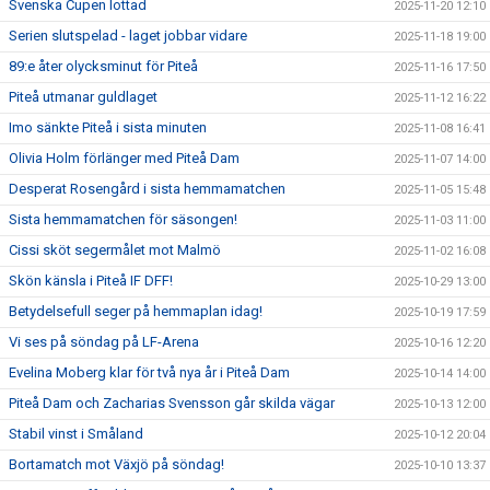
Svenska Cupen lottad
2025-11-20 12:10
Serien slutspelad - laget jobbar vidare
2025-11-18 19:00
89:e åter olycksminut för Piteå
2025-11-16 17:50
Piteå utmanar guldlaget
2025-11-12 16:22
Imo sänkte Piteå i sista minuten
2025-11-08 16:41
Olivia Holm förlänger med Piteå Dam
2025-11-07 14:00
Desperat Rosengård i sista hemmamatchen
2025-11-05 15:48
Sista hemmamatchen för säsongen!
2025-11-03 11:00
Cissi sköt segermålet mot Malmö
2025-11-02 16:08
Skön känsla i Piteå IF DFF!
2025-10-29 13:00
Betydelsefull seger på hemmaplan idag!
2025-10-19 17:59
Vi ses på söndag på LF-Arena
2025-10-16 12:20
Evelina Moberg klar för två nya år i Piteå Dam
2025-10-14 14:00
Piteå Dam och Zacharias Svensson går skilda vägar
2025-10-13 12:00
Stabil vinst i Småland
2025-10-12 20:04
Bortamatch mot Växjö på söndag!
2025-10-10 13:37