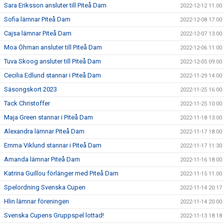
Sara Eriksson ansluter till Piteå Dam
2022-12-12 11:00
Sofia lämnar Piteå Dam
2022-12-08 17:00
Cajsa lämnar Piteå Dam
2022-12-07 13:00
Moa Öhman ansluter till Piteå Dam
2022-12-06 11:00
Tuva Skoog ansluter till Piteå Dam
2022-12-05 09:00
Cecilia Edlund stannar i Piteå Dam
2022-11-29 14:00
Säsongskort 2023
2022-11-25 16:00
Tack Christoffer
2022-11-25 10:00
Maja Green stannar i Piteå Dam
2022-11-18 13:00
Alexandra lämnar Piteå Dam
2022-11-17 18:00
Emma Viklund stannar i Piteå Dam
2022-11-17 11:30
Amanda lämnar Piteå Dam
2022-11-16 18:00
Katrina Guillou förlänger med Piteå Dam
2022-11-15 11:00
Spelordning Svenska Cupen
2022-11-14 20:17
Hlin lämnar föreningen
2022-11-14 20:00
Svenska Cupens Gruppspel lottad!
2022-11-13 18:18