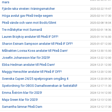
mars
Fjärde raka vinsten i träningsmatcher
2025-02-22 19:47
Höga avslut gav Piteå tredje segern
2025-02-14 17:30
Piteå vände och vann mot Bodö/Glimt
2025-02-08 18:04
Tre målskyttar mot Sunnanå
2025-02-01 18:36
Lauren Brzykcy ansluter till Piteå IF DFF!
2025-01-14 16:00
Sharon Esinam Sampson ansluter till Piteå IF DFF!
2025-01-07 12:00
Målvakten Lovisa Koss ansluter till Piteå Dam!
2024-12-30 15:00
Josefin Johansson klar för 2025!!
2024-12-22 12:00
Ebba Hedman ansluter till Piteå Dam!
2024-12-21 12:00
Maggy Henschler ansluter till Piteå IF DFF!
2024-12-20 12:00
Svenska Cupen 24/25 spelprogram omgång 4
2024-12-20 09:30
Spelordning för OBOS Damallsvenskan är fastställd!
2024-12-17 11:30
Emma Åström klar för 2025!
2024-12-14 12:00
Maja Green klar för 2025!
2024-12-13 12:00
Samantha lämnar Piteå Dam
2024-12-12 17:30