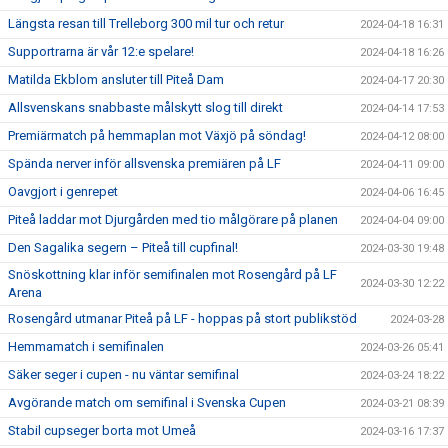
Längsta resan till Trelleborg 300 mil tur och retur
2024-04-18 16:31
Supportrarna är vår 12:e spelare!
2024-04-18 16:26
Matilda Ekblom ansluter till Piteå Dam
2024-04-17 20:30
Allsvenskans snabbaste målskytt slog till direkt
2024-04-14 17:53
Premiärmatch på hemmaplan mot Växjö på söndag!
2024-04-12 08:00
Spända nerver inför allsvenska premiären på LF
2024-04-11 09:00
Oavgjort i genrepet
2024-04-06 16:45
Piteå laddar mot Djurgården med tio målgörare på planen
2024-04-04 09:00
Den Sagalika segern – Piteå till cupfinal!
2024-03-30 19:48
Snöskottning klar inför semifinalen mot Rosengård på LF
2024-03-30 12:22
Arena
Rosengård utmanar Piteå på LF - hoppas på stort publikstöd
2024-03-28
Hemmamatch i semifinalen
2024-03-26 05:41
Säker seger i cupen - nu väntar semifinal
2024-03-24 18:22
Avgörande match om semifinal i Svenska Cupen
2024-03-21 08:39
Stabil cupseger borta mot Umeå
2024-03-16 17:37