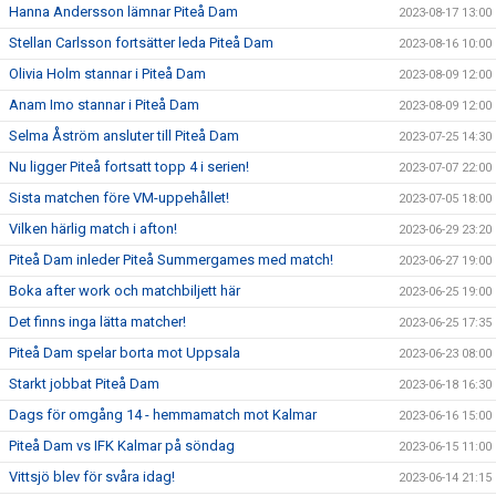
Hanna Andersson lämnar Piteå Dam
2023-08-17 13:00
Stellan Carlsson fortsätter leda Piteå Dam
2023-08-16 10:00
Olivia Holm stannar i Piteå Dam
2023-08-09 12:00
Anam Imo stannar i Piteå Dam
2023-08-09 12:00
Selma Åström ansluter till Piteå Dam
2023-07-25 14:30
Nu ligger Piteå fortsatt topp 4 i serien!
2023-07-07 22:00
Sista matchen före VM-uppehållet!
2023-07-05 18:00
Vilken härlig match i afton!
2023-06-29 23:20
Piteå Dam inleder Piteå Summergames med match!
2023-06-27 19:00
Boka after work och matchbiljett här
2023-06-25 19:00
Det finns inga lätta matcher!
2023-06-25 17:35
Piteå Dam spelar borta mot Uppsala
2023-06-23 08:00
Starkt jobbat Piteå Dam
2023-06-18 16:30
Dags för omgång 14 - hemmamatch mot Kalmar
2023-06-16 15:00
Piteå Dam vs IFK Kalmar på söndag
2023-06-15 11:00
Vittsjö blev för svåra idag!
2023-06-14 21:15