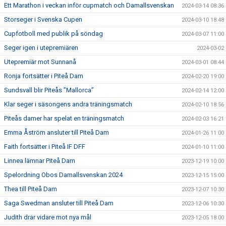
Ett Marathon i veckan inför cupmatch och Damallsvenskan
2024-03-14 08:36
Storseger i Svenska Cupen
2024-03-10 18:48
Cupfotboll med publik på söndag
2024-03-07 11:00
Seger igen i utepremiären
2024-03-02
Utepremiär mot Sunnanå
2024-03-01 08:44
Ronja fortsätter i Piteå Dam
2024-02-20 19:00
Sundsvall blir Piteås ”Mallorca”
2024-02-14 12:00
Klar seger i säsongens andra träningsmatch
2024-02-10 18:56
Piteås damer har spelat en träningsmatch
2024-02-03 16:21
Emma Åström ansluter till Piteå Dam
2024-01-26 11:00
Faith fortsätter i Piteå IF DFF
2024-01-10 11:00
Linnea lämnar Piteå Dam
2023-12-19 10:00
Spelordning Obos Damallsvenskan 2024
2023-12-15 15:00
Thea till Piteå Dam
2023-12-07 10:30
Saga Swedman ansluter till Piteå Dam
2023-12-06 10:30
Judith drar vidare mot nya mål
2023-12-05 18:00