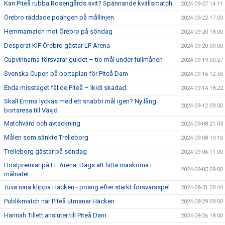
Kan Piteå rubba Rosengårds svit? Spännande kvällsmatch
2024-09-27 14:11
Örebro räddade poängen på mållinjen
2024-09-22 17:03
Hemmamatch mot Örebro på söndag
2024-09-20 18:00
Desperat KIF Örebro gästar LF Arena
2024-09-20 09:00
Cupvinnarna försvarar guldet – tio mål under fullmånen
2024-09-19 00:27
Svenska Cupen på bortaplan för Piteå Dam
2024-09-16 12:50
Enda misstaget fällde Piteå – Ikidi skadad
2024-09-14 18:22
Skall Emma lyckas med ett snabbt mål igen? Ny lång
2024-09-12 09:00
bortaresa till Växjö
Matchvärd och avtackning
2024-09-08 21:05
Målen som sänkte Trelleborg
2024-09-08 19:10
Trelleborg gästar på söndag
2024-09-06 11:00
Höstpremiär på LF Arena: Dags att hitta maskorna i
2024-09-05 09:00
målnätet
Tuva nära klippa Häcken - poäng efter starkt försvarsspel
2024-08-31 20:44
Publikmatch när Piteå utmanar Häcken
2024-08-29 09:00
Hannah Tillett ansluter till Piteå Dam
2024-08-26 18:00