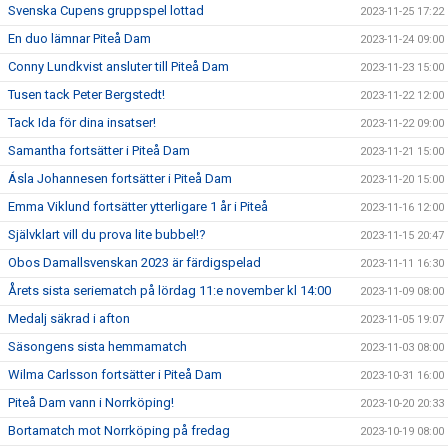
Svenska Cupens gruppspel lottad
2023-11-25 17:22
En duo lämnar Piteå Dam
2023-11-24 09:00
Conny Lundkvist ansluter till Piteå Dam
2023-11-23 15:00
Tusen tack Peter Bergstedt!
2023-11-22 12:00
Tack Ida för dina insatser!
2023-11-22 09:00
Samantha fortsätter i Piteå Dam
2023-11-21 15:00
Ásla Johannesen fortsätter i Piteå Dam
2023-11-20 15:00
Emma Viklund fortsätter ytterligare 1 år i Piteå
2023-11-16 12:00
Självklart vill du prova lite bubbel!?
2023-11-15 20:47
Obos Damallsvenskan 2023 är färdigspelad
2023-11-11 16:30
Årets sista seriematch på lördag 11:e november kl 14:00
2023-11-09 08:00
Medalj säkrad i afton
2023-11-05 19:07
Säsongens sista hemmamatch
2023-11-03 08:00
Wilma Carlsson fortsätter i Piteå Dam
2023-10-31 16:00
Piteå Dam vann i Norrköping!
2023-10-20 20:33
Bortamatch mot Norrköping på fredag
2023-10-19 08:00