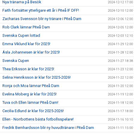
Nya tränarna på Besök
2024-12-12 17:00
Faith fortsätter ytterligare ett år i Piteå IF DFF!
2024-12-10 12:00
Zacharias Svensson blir ny tränare i Piteå Dam
2024-12-06 12:00
Rob Clark lämnar Piteå Dam
2024-12-05 12:00
Svenska Cupen lottad
2024-12-03 12:10
Emma Viklund klar för 2025!
2024-11-29 12:00
Ásla Johannesen är klar för 2025!
2024-11-28 12:00
Svenska Cupen
2024-11-27 18:38
Thea Eriksson är klar för 2025!
2024-11-23 12:00
Selina Henriksson är klar för 2025-2026!
2024-11-22 12:00
Ronja och Moa lämnar Piteå Dam
2024-11-20 12:00
Evelina Moberg är klar för 2025!
2024-11-19 12:00
Tuva och Ellen lämnar Piteå Dam!
2024-11-18 12:00
Cecilia Edlund är klar för 2025-2026!
2024-11-17 18:00
Ellen - Norrbottens bästa fotbollsspelare!
2024-11-16 10:10
Fredrik Bernhardsson blir ny huvudtränare i Piteå Dam
2024-11-11 15:00