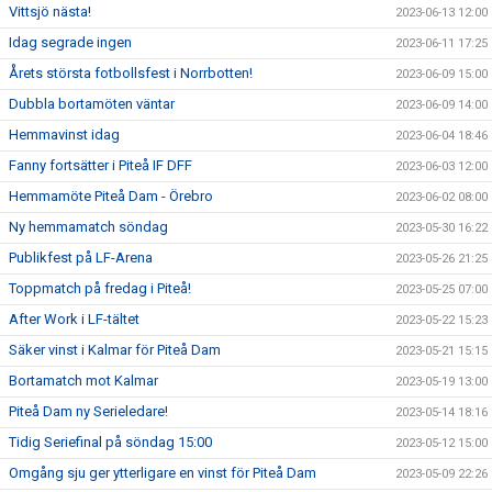
Vittsjö nästa!
2023-06-13 12:00
Idag segrade ingen
2023-06-11 17:25
Årets största fotbollsfest i Norrbotten!
2023-06-09 15:00
Dubbla bortamöten väntar
2023-06-09 14:00
Hemmavinst idag
2023-06-04 18:46
Fanny fortsätter i Piteå IF DFF
2023-06-03 12:00
Hemmamöte Piteå Dam - Örebro
2023-06-02 08:00
Ny hemmamatch söndag
2023-05-30 16:22
Publikfest på LF-Arena
2023-05-26 21:25
Toppmatch på fredag i Piteå!
2023-05-25 07:00
After Work i LF-tältet
2023-05-22 15:23
Säker vinst i Kalmar för Piteå Dam
2023-05-21 15:15
Bortamatch mot Kalmar
2023-05-19 13:00
Piteå Dam ny Serieledare!
2023-05-14 18:16
Tidig Seriefinal på söndag 15:00
2023-05-12 15:00
Omgång sju ger ytterligare en vinst för Piteå Dam
2023-05-09 22:26