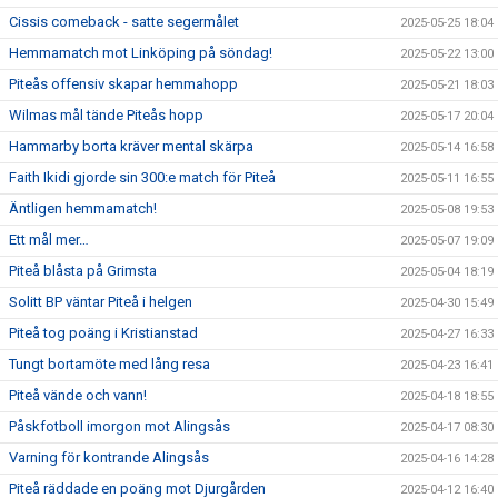
Cissis comeback - satte segermålet
2025-05-25 18:04
Hemmamatch mot Linköping på söndag!
2025-05-22 13:00
Piteås offensiv skapar hemmahopp
2025-05-21 18:03
Wilmas mål tände Piteås hopp
2025-05-17 20:04
Hammarby borta kräver mental skärpa
2025-05-14 16:58
Faith Ikidi gjorde sin 300:e match för Piteå
2025-05-11 16:55
Äntligen hemmamatch!
2025-05-08 19:53
Ett mål mer…
2025-05-07 19:09
Piteå blåsta på Grimsta
2025-05-04 18:19
Solitt BP väntar Piteå i helgen
2025-04-30 15:49
Piteå tog poäng i Kristianstad
2025-04-27 16:33
Tungt bortamöte med lång resa
2025-04-23 16:41
Piteå vände och vann!
2025-04-18 18:55
Påskfotboll imorgon mot Alingsås
2025-04-17 08:30
Varning för kontrande Alingsås
2025-04-16 14:28
Piteå räddade en poäng mot Djurgården
2025-04-12 16:40