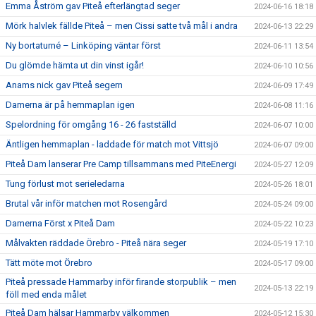
Emma Åström gav Piteå efterlängtad seger
2024-06-16 18:18
Mörk halvlek fällde Piteå – men Cissi satte två mål i andra
2024-06-13 22:29
Ny bortaturné – Linköping väntar först
2024-06-11 13:54
Du glömde hämta ut din vinst igår!
2024-06-10 10:56
Anams nick gav Piteå segern
2024-06-09 17:49
Damerna är på hemmaplan igen
2024-06-08 11:16
Spelordning för omgång 16 - 26 fastställd
2024-06-07 10:00
Äntligen hemmaplan - laddade för match mot Vittsjö
2024-06-07 09:00
Piteå Dam lanserar Pre Camp tillsammans med PiteEnergi
2024-05-27 12:09
Tung förlust mot serieledarna
2024-05-26 18:01
Brutal vår inför matchen mot Rosengård
2024-05-24 09:00
Damerna Först x Piteå Dam
2024-05-22 10:23
Målvakten räddade Örebro - Piteå nära seger
2024-05-19 17:10
Tätt möte mot Örebro
2024-05-17 09:00
Piteå pressade Hammarby inför firande storpublik – men
2024-05-13 22:19
föll med enda målet
Piteå Dam hälsar Hammarby välkommen
2024-05-12 15:30