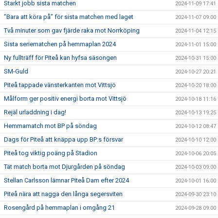
Starkt jobb sista matchen
2024-11-09 17:41
”Bara att köra på” för sista matchen med laget
2024-11-07 09:00
Två minuter som gav fjärde raka mot Norrköping
2024-11-04 12:15
Sista seriematchen på hemmaplan 2024
2024-11-01 15:00
Ny fullträff för Piteå kan hyfsa säsongen
2024-10-31 15:00
SM-Guld
2024-10-27 20:21
Piteå tappade vänsterkanten mot Vittsjö
2024-10-20 18:00
Målform ger positiv energi borta mot Vittsjö
2024-10-18 11:16
Rejäl urladdning i dag!
2024-10-13 19:25
Hemmamatch mot BP på söndag
2024-10-12 08:47
Dags för Piteå att knäppa upp BP:s försvar
2024-10-10 12:00
Piteå tog viktig poäng på Stadion
2024-10-06 20:05
Tät match borta mot Djurgården på söndag
2024-10-03 09:00
Stellan Carlsson lämnar Piteå Dam efter 2024
2024-10-01 16:00
Piteå nära att nagga den långa segersviten
2024-09-30 23:10
Rosengård på hemmaplan i omgång 21
2024-09-28 09:00