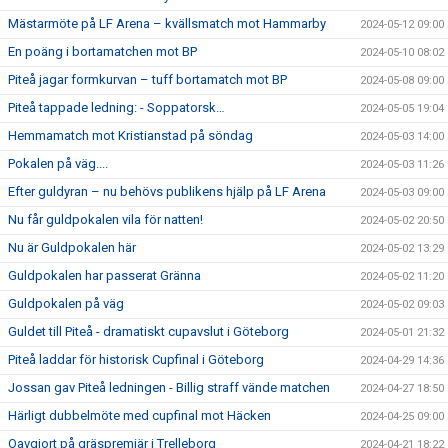
Mästarmöte på LF Arena – kvällsmatch mot Hammarby
2024-05-12 09:00
En poäng i bortamatchen mot BP
2024-05-10 08:02
Piteå jagar formkurvan – tuff bortamatch mot BP
2024-05-08 09:00
Piteå tappade ledning: - Soppatorsk…
2024-05-05 19:04
Hemmamatch mot Kristianstad på söndag
2024-05-03 14:00
Pokalen på väg....
2024-05-03 11:26
Efter guldyran – nu behövs publikens hjälp på LF Arena
2024-05-03 09:00
Nu får guldpokalen vila för natten!
2024-05-02 20:50
Nu är Guldpokalen här
2024-05-02 13:29
Guldpokalen har passerat Gränna
2024-05-02 11:20
Guldpokalen på väg
2024-05-02 09:03
Guldet till Piteå - dramatiskt cupavslut i Göteborg
2024-05-01 21:32
Piteå laddar för historisk Cupfinal i Göteborg
2024-04-29 14:36
Jossan gav Piteå ledningen - Billig straff vände matchen
2024-04-27 18:50
Härligt dubbelmöte med cupfinal mot Häcken
2024-04-25 09:00
Oavgjort på gräspremiär i Trelleborg
2024-04-21 18:22