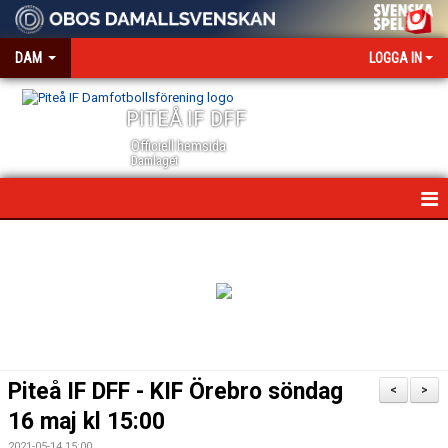
DAM
LOGGA IN
PITEÅ IF DFF
Officiell hemsida
Damlaget
HEM
NYHETER
VÅRA PARTNERS
MEDIA OCH ACKREDITERING
Piteå IF DFF - KIF Örebro söndag
<
>
KALENDER
16 maj kl 15:00
2021-05-14 15:00