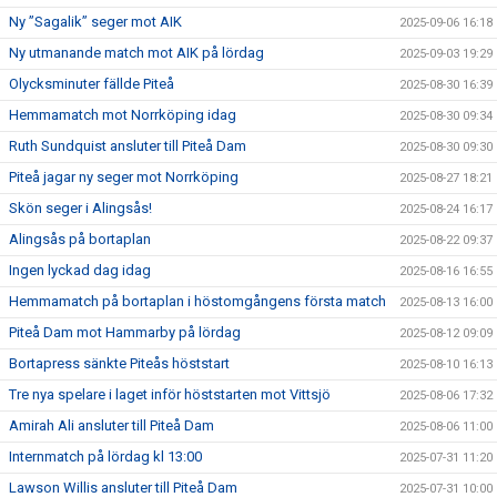
Ny ”Sagalik” seger mot AIK
2025-09-06 16:18
Ny utmanande match mot AIK på lördag
2025-09-03 19:29
Olycksminuter fällde Piteå
2025-08-30 16:39
Hemmamatch mot Norrköping idag
2025-08-30 09:34
Ruth Sundquist ansluter till Piteå Dam
2025-08-30 09:30
Piteå jagar ny seger mot Norrköping
2025-08-27 18:21
Skön seger i Alingsås!
2025-08-24 16:17
Alingsås på bortaplan
2025-08-22 09:37
Ingen lyckad dag idag
2025-08-16 16:55
Hemmamatch på bortaplan i höstomgångens första match
2025-08-13 16:00
Piteå Dam mot Hammarby på lördag
2025-08-12 09:09
Bortapress sänkte Piteås höststart
2025-08-10 16:13
Tre nya spelare i laget inför höststarten mot Vittsjö
2025-08-06 17:32
Amirah Ali ansluter till Piteå Dam
2025-08-06 11:00
Internmatch på lördag kl 13:00
2025-07-31 11:20
Lawson Willis ansluter till Piteå Dam
2025-07-31 10:00