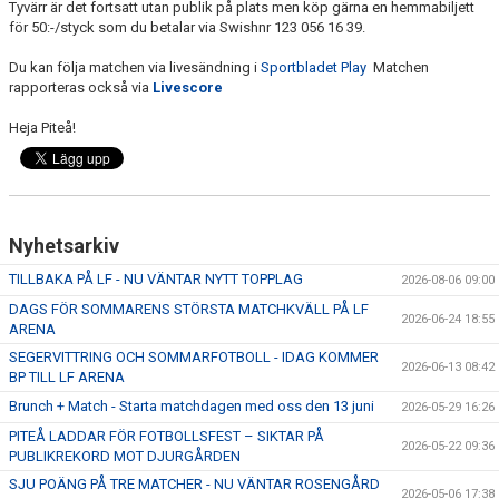
Tyvärr är det fortsatt utan publik på plats men köp gärna en hemmabiljett
för 50:-/styck som du betalar via Swishnr 123 056 16 39.
Du kan följa matchen via livesändning i
Sportbladet Play
Matchen
rapporteras också via
Livescore
Heja Piteå!
Nyhetsarkiv
TILLBAKA PÅ LF - NU VÄNTAR NYTT TOPPLAG
2026-08-06 09:00
DAGS FÖR SOMMARENS STÖRSTA MATCHKVÄLL PÅ LF
2026-06-24 18:55
ARENA
SEGERVITTRING OCH SOMMARFOTBOLL - IDAG KOMMER
2026-06-13 08:42
BP TILL LF ARENA
Brunch + Match - Starta matchdagen med oss den 13 juni
2026-05-29 16:26
PITEÅ LADDAR FÖR FOTBOLLSFEST – SIKTAR PÅ
2026-05-22 09:36
PUBLIKREKORD MOT DJURGÅRDEN
SJU POÄNG PÅ TRE MATCHER - NU VÄNTAR ROSENGÅRD
2026-05-06 17:38