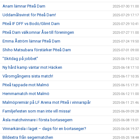
Anam lämnar Piteå Dam
2025-07-30 11:00
Uddamålsvinst för Piteå Dam!
2025-07-29 17:17
Piteå IF DFF vs Bodö/Glimt Dam
2025-07-29 10:41
Piteå Dam välkomnar Åse till föreningen
2025-07-27 11:00
Emma Åström lämnar Piteå Dam
2025-07-24 19:50
Shiho Matsubara förstärker Piteå Dam
2025-07-01 09:00
”Skitdag på jobbet”
2025-06-19 22:52
Ny hård kamp väntar mot Häcken
2025-06-18 17:10
Våromgångens sista match!
2025-06-17 10:35
Piteå tappade mot Malmö
2025-06-15 17:31
Hemmamatch mot Malmö
2025-06-12 11:00
Malmöpremiär på LF Arena mot Piteå i vinnarspår
2025-06-11 21:46
Familjefesten som man inte vill missa!
2025-06-09 09:28
Àsla matchvinnare i första bortasegern
2025-06-08 19:01
Vinnarkänsla i laget – dags för en bortaseger?
2025-06-04 19:37
Bildextra från segermatchen
2025-05-25 18:48