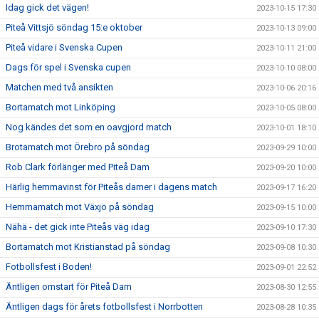
Idag gick det vägen!
2023-10-15 17:30
Piteå Vittsjö söndag 15:e oktober
2023-10-13 09:00
Piteå vidare i Svenska Cupen
2023-10-11 21:00
Dags för spel i Svenska cupen
2023-10-10 08:00
Matchen med två ansikten
2023-10-06 20:16
Bortamatch mot Linköping
2023-10-05 08:00
Nog kändes det som en oavgjord match
2023-10-01 18:10
Brotamatch mot Örebro på söndag
2023-09-29 10:00
Rob Clark förlänger med Piteå Dam
2023-09-20 10:00
Härlig hemmavinst för Piteås damer i dagens match
2023-09-17 16:20
Hemmamatch mot Växjö på söndag
2023-09-15 10:00
Nähä - det gick inte Piteås väg idag
2023-09-10 17:30
Bortamatch mot Kristianstad på söndag
2023-09-08 10:30
Fotbollsfest i Boden!
2023-09-01 22:52
Äntligen omstart för Piteå Dam
2023-08-30 12:55
Äntligen dags för årets fotbollsfest i Norrbotten
2023-08-28 10:35