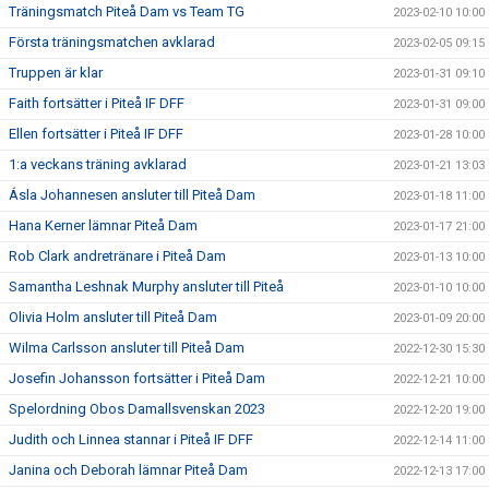
Träningsmatch Piteå Dam vs Team TG
2023-02-10 10:00
Första träningsmatchen avklarad
2023-02-05 09:15
Truppen är klar
2023-01-31 09:10
Faith fortsätter i Piteå IF DFF
2023-01-31 09:00
Ellen fortsätter i Piteå IF DFF
2023-01-28 10:00
1:a veckans träning avklarad
2023-01-21 13:03
Ásla Johannesen ansluter till Piteå Dam
2023-01-18 11:00
Hana Kerner lämnar Piteå Dam
2023-01-17 21:00
Rob Clark andretränare i Piteå Dam
2023-01-13 10:00
Samantha Leshnak Murphy ansluter till Piteå
2023-01-10 10:00
Olivia Holm ansluter till Piteå Dam
2023-01-09 20:00
Wilma Carlsson ansluter till Piteå Dam
2022-12-30 15:30
Josefin Johansson fortsätter i Piteå Dam
2022-12-21 10:00
Spelordning Obos Damallsvenskan 2023
2022-12-20 19:00
Judith och Linnea stannar i Piteå IF DFF
2022-12-14 11:00
Janina och Deborah lämnar Piteå Dam
2022-12-13 17:00