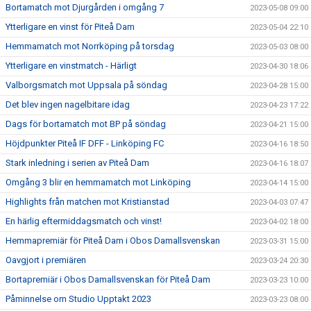
Bortamatch mot Djurgården i omgång 7
2023-05-08 09:00
Ytterligare en vinst för Piteå Dam
2023-05-04 22:10
Hemmamatch mot Norrköping på torsdag
2023-05-03 08:00
Ytterligare en vinstmatch - Härligt
2023-04-30 18:06
Valborgsmatch mot Uppsala på söndag
2023-04-28 15:00
Det blev ingen nagelbitare idag
2023-04-23 17:22
Dags för bortamatch mot BP på söndag
2023-04-21 15:00
Höjdpunkter Piteå IF DFF - Linköping FC
2023-04-16 18:50
Stark inledning i serien av Piteå Dam
2023-04-16 18:07
Omgång 3 blir en hemmamatch mot Linköping
2023-04-14 15:00
Highlights från matchen mot Kristianstad
2023-04-03 07:47
En härlig eftermiddagsmatch och vinst!
2023-04-02 18:00
Hemmapremiär för Piteå Dam i Obos Damallsvenskan
2023-03-31 15:00
Oavgjort i premiären
2023-03-24 20:30
Bortapremiär i Obos Damallsvenskan för Piteå Dam
2023-03-23 10:00
Påminnelse om Studio Upptakt 2023
2023-03-23 08:00