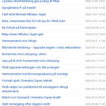
Laurens straffräddning gav poäng åt Piteå
2025-10-05 18:37
Djurgårdens IF på besök!
2025-10-02 12:00
Faith Ikidi Michael tillbaka i laget
2025-10-01 18:03
Ásla Johannesen klar för två nya år i Piteå Dam
2025-10-01 13:00
Ny förlust på hemmaplan
2025-09-28 16:31
Maja Green tillbaka i laget igen
2025-09-24 18:03
Hemmamatch mot Vittsjö
2025-09-21 17:00
Bländande inledning – tappade segern i sista sekunderna
2025-09-19 22:31
Bortamöte mot Linköping i afton
2025-09-19 16:47
Upp på tå inför bortamötet mot Linköping
2025-09-17 19:31
Piteå tappade ledningen och alla poängen
2025-09-14 18:30
Hemmamatch mot Brommapojkarna på söndag!
2025-09-11 20:10
Fortsatt spel i Svenska Cupen säkrat!
2025-09-11 07:24
Piteå vädjar om publikstöd till söndagens viktiga
2025-09-10 22:03
streckmatch
Match mot Sunnanå i Svenska Cupen ikväll!
2025-09-10 09:07
Glatt vinnargäng efter dagens vinst!
2025-09-06 17:40