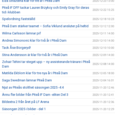
Elza Strazdina klar för tre år i Piteå Dam
2025-12-23 13:00
Piteå IF DFF tackar Lauren Brzykcy och Emily Gray för deras
2025-12-22 15:25
tid i klubben
Spelordning fastställd
2025-12-18 10:23
Piteå Dam stärker teamet – Sofia Viklund ansluter på heltid
2025-12-12 12:00
Wilma Carlsson lämnar pif
2025-12-11 14:00
Andrea Simonovic klar för två år i Piteå Dam
2025-12-10 14:00
Tack Åse Borgeryd!
2025-12-10 10:00
Stina Andersson är klar för två år i Piteå Dam
2025-12-09 14:00
Zohair Tehini tar steget upp – ny assisterande tränare i Piteå
2025-12-08 14:00
Dam
Matilda Ekblom klar för tre nya år i Piteå Dam
2025-12-05 18:00
Saga Swedman lämnar Piteå Dam
2025-12-04 16:01
Njut av Piteås stolthet säsongen 2025 -4:4
2025-11-20 12:46
Ännu fler bilder från Piteå IF Dam -eliten Del 3
2025-11-20 12:41
Bildextra 2 från året på LF Arena
2025-11-20 12:36
Säsongen 2025 i bilder - del 1
2025-11-20 12:29