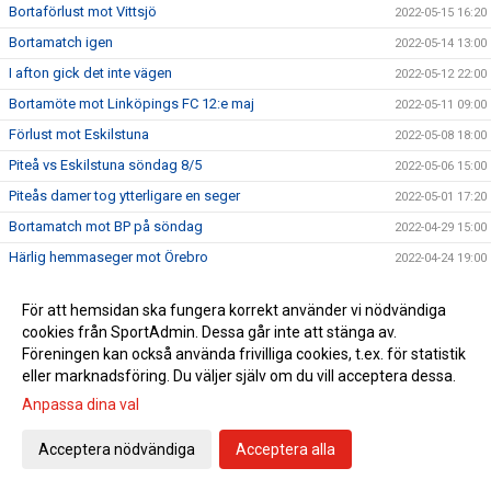
Bortaförlust mot Vittsjö
2022-05-15 16:20
Bortamatch igen
2022-05-14 13:00
I afton gick det inte vägen
2022-05-12 22:00
Bortamöte mot Linköpings FC 12:e maj
2022-05-11 09:00
Förlust mot Eskilstuna
2022-05-08 18:00
Piteå vs Eskilstuna söndag 8/5
2022-05-06 15:00
Piteås damer tog ytterligare en seger
2022-05-01 17:20
Bortamatch mot BP på söndag
2022-04-29 15:00
Härlig hemmaseger mot Örebro
2022-04-24 19:00
Piteå vs Örebro söndag 13:00
2022-04-22 16:12
För att hemsidan ska fungera korrekt använder vi nödvändiga
Hemmaseger mot Kalmar
2022-04-20 22:07
cookies från SportAdmin. Dessa går inte att stänga av.
Dags för hemmamatch på onsdag
2022-04-19 15:20
Föreningen kan också använda frivilliga cookies, t.ex. för statistik
eller marknadsföring. Du väljer själv om du vill acceptera dessa.
Idag räckte vi inte till
2022-04-17 19:09
Anpassa dina val
Hammarby - Piteå Dam
2022-04-15 15:00
Oavgjort i hemmapremiären
2022-04-03 17:05
Acceptera nödvändiga
Acceptera alla
Första hemmamatchen på söndag
2022-04-01 13:00