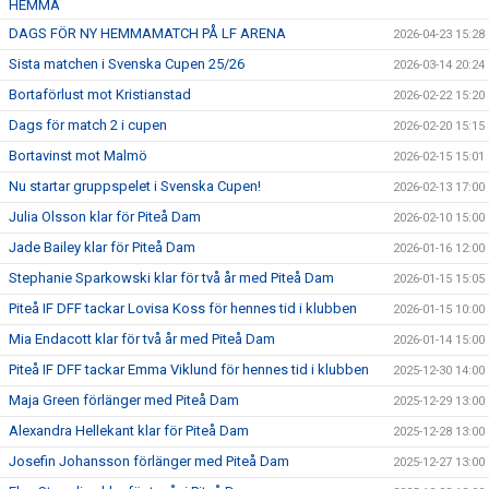
HEMMA
DAGS FÖR NY HEMMAMATCH PÅ LF ARENA
2026-04-23 15:28
Sista matchen i Svenska Cupen 25/26
2026-03-14 20:24
Bortaförlust mot Kristianstad
2026-02-22 15:20
Dags för match 2 i cupen
2026-02-20 15:15
Bortavinst mot Malmö
2026-02-15 15:01
Nu startar gruppspelet i Svenska Cupen!
2026-02-13 17:00
Julia Olsson klar för Piteå Dam
2026-02-10 15:00
Jade Bailey klar för Piteå Dam
2026-01-16 12:00
Stephanie Sparkowski klar för två år med Piteå Dam
2026-01-15 15:05
Piteå IF DFF tackar Lovisa Koss för hennes tid i klubben
2026-01-15 10:00
Mia Endacott klar för två år med Piteå Dam
2026-01-14 15:00
Piteå IF DFF tackar Emma Viklund för hennes tid i klubben
2025-12-30 14:00
Maja Green förlänger med Piteå Dam
2025-12-29 13:00
Alexandra Hellekant klar för Piteå Dam
2025-12-28 13:00
Josefin Johansson förlänger med Piteå Dam
2025-12-27 13:00