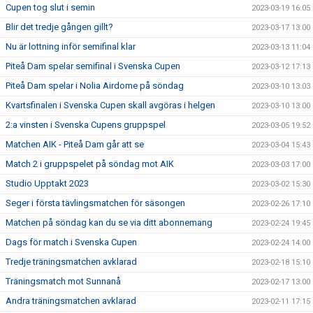
Cupen tog slut i semin
2023-03-19 16:05
Blir det tredje gången gillt?
2023-03-17 13:00
Nu är lottning inför semifinal klar
2023-03-13 11:04
Piteå Dam spelar semifinal i Svenska Cupen
2023-03-12 17:13
Piteå Dam spelar i Nolia Airdome på söndag
2023-03-10 13:03
Kvartsfinalen i Svenska Cupen skall avgöras i helgen
2023-03-10 13:00
2:a vinsten i Svenska Cupens gruppspel
2023-03-05 19:52
Matchen AIK - Piteå Dam går att se
2023-03-04 15:43
Match 2 i gruppspelet på söndag mot AIK
2023-03-03 17:00
Studio Upptakt 2023
2023-03-02 15:30
Seger i första tävlingsmatchen för säsongen
2023-02-26 17:10
Matchen på söndag kan du se via ditt abonnemang
2023-02-24 19:45
Dags för match i Svenska Cupen
2023-02-24 14:00
Tredje träningsmatchen avklarad
2023-02-18 15:10
Träningsmatch mot Sunnanå
2023-02-17 13:00
Andra träningsmatchen avklarad
2023-02-11 17:15