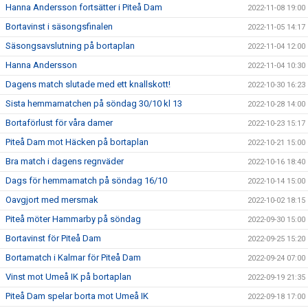
Hanna Andersson fortsätter i Piteå Dam
2022-11-08 19:00
Bortavinst i säsongsfinalen
2022-11-05 14:17
Säsongsavslutning på bortaplan
2022-11-04 12:00
Hanna Andersson
2022-11-04 10:30
Dagens match slutade med ett knallskott!
2022-10-30 16:23
Sista hemmamatchen på söndag 30/10 kl 13
2022-10-28 14:00
Bortaförlust för våra damer
2022-10-23 15:17
Piteå Dam mot Häcken på bortaplan
2022-10-21 15:00
Bra match i dagens regnväder
2022-10-16 18:40
Dags för hemmamatch på söndag 16/10
2022-10-14 15:00
Oavgjort med mersmak
2022-10-02 18:15
Piteå möter Hammarby på söndag
2022-09-30 15:00
Bortavinst för Piteå Dam
2022-09-25 15:20
Bortamatch i Kalmar för Piteå Dam
2022-09-24 07:00
Vinst mot Umeå IK på bortaplan
2022-09-19 21:35
Piteå Dam spelar borta mot Umeå IK
2022-09-18 17:00