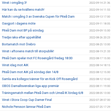
Vinst i omgång 3!
2022-09-14 21:36
Här kan du se kvällens match!
2022-09-14 11:55
Match i omgång 3 av Svenska Cupen för Piteå Dam
2022-09-13 17:00
Oavgjort i dagens möte
2022-09-11 18:05
Piteå Dam mot BP på söndag
2022-09-09 15:00
Tredje raka efter uppehållet
2022-08-26 20:23
Bortamatch mot Örebro
2022-08-25 13:00
Vinst i aftonens match till storpublik!
2022-08-19 21:33
Piteå Dam spelar mot FC Rosengård fredag 18:00
2022-08-17 15:00
Vinst idag mot AIK
2022-08-14 18:15
Piteå Dam mot AIK på söndag den 14/8
2022-08-12 15:00
Samla era kollegor/vänner för en Kick Off Rosengård
2022-08-12 10:42
OBOS Damallsvenskan liga-app premiär
2022-08-11 19:00
Träningsmatch mellan Piteå Dam och Umeå IK lördag 6/8
2022-08-05 13:00
Vinst i Stora Coop Cup Damer Final
2022-07-28 07:00
Nichole Persson lämnar Piteå Dam
2022-07-25 17:29