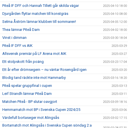
Piteå IF DFF och Hannah Tillett går skilda vägar
2025-04-10 18:00
Djurgården flyttar matchen till konstgräs
2025-04-10 08:00
Selma Åström lämnar klubben till sommaren!
2025-04-05 12:00
Thea lämnar Piteå Dam
2025-04-02 18:00
Vinst i dimman
2025-03-30 18:04
Piteå IF DFF vs AIK
2025-03-29
Allsvensk premiär på LF Arena mot AIK
2025-03-27
Ett stolpskott från poäng
2025-03-23 17:04
Ett år efter drömsegern – nu väntar Rosengård igen
2025-03-20
Blodig tand räckte inte mot Hammarby
2025-03-16 18:20
Piteå spelar gruppfinal i cupen
2025-03-13
Leif Strandh lämnar Piteå Dam
2025-03-11
Matchen Piteå - BP slutar oavgjort
2025-03-09 18:16
Hemmamatch mot BP i Svenska Cupen 2024/25
2025-03-06
Värdefull bortaseger mot Alingsås
2025-03-02 17:15
Bortamatch mot Alingsås i Svenska Cupen söndag 2:a
2025-02-28 07:31