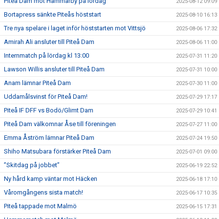
Piteå Dam mot Hammarby på lördag
2025-08-12 09:09
Bortapress sänkte Piteås höststart
2025-08-10 16:13
Tre nya spelare i laget inför höststarten mot Vittsjö
2025-08-06 17:32
Amirah Ali ansluter till Piteå Dam
2025-08-06 11:00
Internmatch på lördag kl 13:00
2025-07-31 11:20
Lawson Willis ansluter till Piteå Dam
2025-07-31 10:00
Anam lämnar Piteå Dam
2025-07-30 11:00
Uddamålsvinst för Piteå Dam!
2025-07-29 17:17
Piteå IF DFF vs Bodö/Glimt Dam
2025-07-29 10:41
Piteå Dam välkomnar Åse till föreningen
2025-07-27 11:00
Emma Åström lämnar Piteå Dam
2025-07-24 19:50
Shiho Matsubara förstärker Piteå Dam
2025-07-01 09:00
”Skitdag på jobbet”
2025-06-19 22:52
Ny hård kamp väntar mot Häcken
2025-06-18 17:10
Våromgångens sista match!
2025-06-17 10:35
Piteå tappade mot Malmö
2025-06-15 17:31