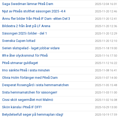
Saga Swedman lämnar Piteå Dam
2025-12-04 16:01
Njut av Piteås stolthet säsongen 2025 -4:4
2025-11-20 12:46
Ännu fler bilder från Piteå IF Dam -eliten Del 3
2025-11-20 12:41
Bildextra 2 från året på LF Arena
2025-11-20 12:36
Säsongen 2025 i bilder - del 1
2025-11-20 12:29
Svenska Cupen lottad
2025-11-20 12:10
Serien slutspelad - laget jobbar vidare
2025-11-18 19:00
89:e åter olycksminut för Piteå
2025-11-16 17:50
Piteå utmanar guldlaget
2025-11-12 16:22
Imo sänkte Piteå i sista minuten
2025-11-08 16:41
Olivia Holm förlänger med Piteå Dam
2025-11-07 14:00
Desperat Rosengård i sista hemmamatchen
2025-11-05 15:48
Sista hemmamatchen för säsongen!
2025-11-03 11:00
Cissi sköt segermålet mot Malmö
2025-11-02 16:08
Skön känsla i Piteå IF DFF!
2025-10-29 13:00
Betydelsefull seger på hemmaplan idag!
2025-10-19 17:59