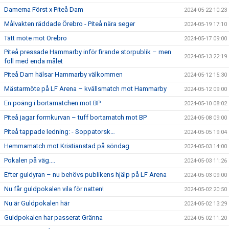
Damerna Först x Piteå Dam
2024-05-22 10:23
Målvakten räddade Örebro - Piteå nära seger
2024-05-19 17:10
Tätt möte mot Örebro
2024-05-17 09:00
Piteå pressade Hammarby inför firande storpublik – men
2024-05-13 22:19
föll med enda målet
Piteå Dam hälsar Hammarby välkommen
2024-05-12 15:30
Mästarmöte på LF Arena – kvällsmatch mot Hammarby
2024-05-12 09:00
En poäng i bortamatchen mot BP
2024-05-10 08:02
Piteå jagar formkurvan – tuff bortamatch mot BP
2024-05-08 09:00
Piteå tappade ledning: - Soppatorsk…
2024-05-05 19:04
Hemmamatch mot Kristianstad på söndag
2024-05-03 14:00
Pokalen på väg....
2024-05-03 11:26
Efter guldyran – nu behövs publikens hjälp på LF Arena
2024-05-03 09:00
Nu får guldpokalen vila för natten!
2024-05-02 20:50
Nu är Guldpokalen här
2024-05-02 13:29
Guldpokalen har passerat Gränna
2024-05-02 11:20