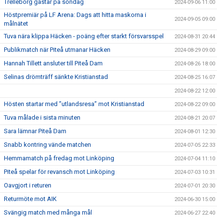
Trelleborg gästar på söndag
2024-09-06 11:00
Höstpremiär på LF Arena: Dags att hitta maskorna i
2024-09-05 09:00
målnätet
Tuva nära klippa Häcken - poäng efter starkt försvarsspel
2024-08-31 20:44
Publikmatch när Piteå utmanar Häcken
2024-08-29 09:00
Hannah Tillett ansluter till Piteå Dam
2024-08-26 18:00
Selinas drömträff sänkte Kristianstad
2024-08-25 16:07
2024-08-22 12:00
Hösten startar med ”utlandsresa” mot Kristianstad
2024-08-22 09:00
Tuva målade i sista minuten
2024-08-21 20:07
Sara lämnar Piteå Dam
2024-08-01 12:30
Snabb kontring vände matchen
2024-07-05 22:33
Hemmamatch på fredag mot Linköping
2024-07-04 11:10
Piteå spelar för revansch mot Linköping
2024-07-03 10:31
Oavgjort i returen
2024-07-01 20:30
Returmöte mot AIK
2024-06-30 15:00
Svängig match med många mål
2024-06-27 22:40