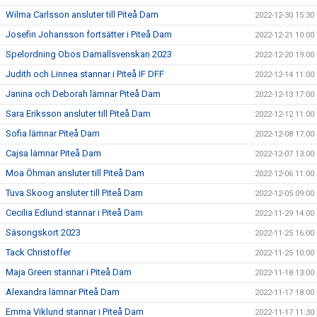
Wilma Carlsson ansluter till Piteå Dam
2022-12-30 15:30
Josefin Johansson fortsätter i Piteå Dam
2022-12-21 10:00
Spelordning Obos Damallsvenskan 2023
2022-12-20 19:00
Judith och Linnea stannar i Piteå IF DFF
2022-12-14 11:00
Janina och Deborah lämnar Piteå Dam
2022-12-13 17:00
Sara Eriksson ansluter till Piteå Dam
2022-12-12 11:00
Sofia lämnar Piteå Dam
2022-12-08 17:00
Cajsa lämnar Piteå Dam
2022-12-07 13:00
Moa Öhman ansluter till Piteå Dam
2022-12-06 11:00
Tuva Skoog ansluter till Piteå Dam
2022-12-05 09:00
Cecilia Edlund stannar i Piteå Dam
2022-11-29 14:00
Säsongskort 2023
2022-11-25 16:00
Tack Christoffer
2022-11-25 10:00
Maja Green stannar i Piteå Dam
2022-11-18 13:00
Alexandra lämnar Piteå Dam
2022-11-17 18:00
Emma Viklund stannar i Piteå Dam
2022-11-17 11:30