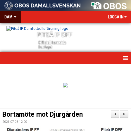
DAM
LOGGA IN
PITEÅ IF DFF
Officiell hemsida
Damlaget
HEM
NYHETER
VÅRA PARTNERS
MEDIA OCH ACKREDITERING
Bortamöte mot Djurgården
<
>
KALENDER
2021-07-06 12:00