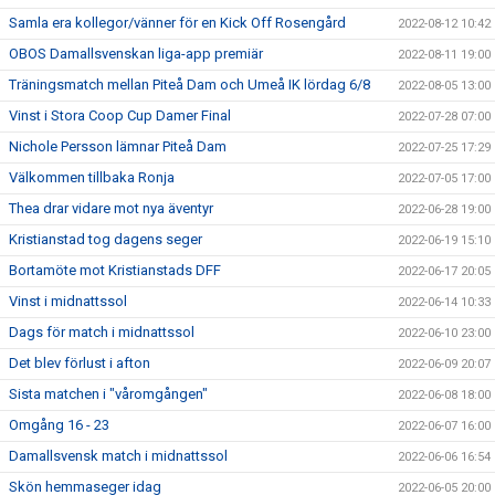
Samla era kollegor/vänner för en Kick Off Rosengård
2022-08-12 10:42
OBOS Damallsvenskan liga-app premiär
2022-08-11 19:00
Träningsmatch mellan Piteå Dam och Umeå IK lördag 6/8
2022-08-05 13:00
Vinst i Stora Coop Cup Damer Final
2022-07-28 07:00
Nichole Persson lämnar Piteå Dam
2022-07-25 17:29
Välkommen tillbaka Ronja
2022-07-05 17:00
Thea drar vidare mot nya äventyr
2022-06-28 19:00
Kristianstad tog dagens seger
2022-06-19 15:10
Bortamöte mot Kristianstads DFF
2022-06-17 20:05
Vinst i midnattssol
2022-06-14 10:33
Dags för match i midnattssol
2022-06-10 23:00
Det blev förlust i afton
2022-06-09 20:07
Sista matchen i "våromgången"
2022-06-08 18:00
Omgång 16 - 23
2022-06-07 16:00
Damallsvensk match i midnattssol
2022-06-06 16:54
Skön hemmaseger idag
2022-06-05 20:00