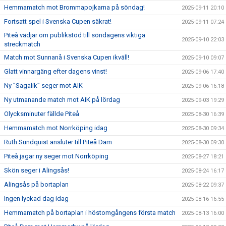
Hemmamatch mot Brommapojkarna på söndag!
2025-09-11 20:10
Fortsatt spel i Svenska Cupen säkrat!
2025-09-11 07:24
Piteå vädjar om publikstöd till söndagens viktiga
2025-09-10 22:03
streckmatch
Match mot Sunnanå i Svenska Cupen ikväll!
2025-09-10 09:07
Glatt vinnargäng efter dagens vinst!
2025-09-06 17:40
Ny ”Sagalik” seger mot AIK
2025-09-06 16:18
Ny utmanande match mot AIK på lördag
2025-09-03 19:29
Olycksminuter fällde Piteå
2025-08-30 16:39
Hemmamatch mot Norrköping idag
2025-08-30 09:34
Ruth Sundquist ansluter till Piteå Dam
2025-08-30 09:30
Piteå jagar ny seger mot Norrköping
2025-08-27 18:21
Skön seger i Alingsås!
2025-08-24 16:17
Alingsås på bortaplan
2025-08-22 09:37
Ingen lyckad dag idag
2025-08-16 16:55
Hemmamatch på bortaplan i höstomgångens första match
2025-08-13 16:00