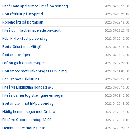
Piteå Dam spelar mot Umeå på söndag
2022-06-03 15:00
Bortaförlust på stopptid
2022-05-30 21:15
Rosengård på bortaplan
2022-05-29 19:00
Piteå och Häcken spelade oavgjort
2022-05-22 20:45
Publik-/folkfest på söndag!
2022-05-20 12:00
Bortaförlust mot Vittsjö
2022-05-15 16:20
Bortamatch igen
2022-05-14 13:00
I afton gick det inte vägen
2022-05-12 22:00
Bortamöte mot Linköpings FC 12:e maj
2022-05-11 09:00
Förlust mot Eskilstuna
2022-05-08 18:00
Piteå vs Eskilstuna söndag 8/5
2022-05-06 15:00
Piteås damer tog ytterligare en seger
2022-05-01 17:20
Bortamatch mot BP på söndag
2022-04-29 15:00
Härlig hemmaseger mot Örebro
2022-04-24 19:00
Piteå vs Örebro söndag 13:00
2022-04-22 16:12
Hemmaseger mot Kalmar
2022-04-20 22:07