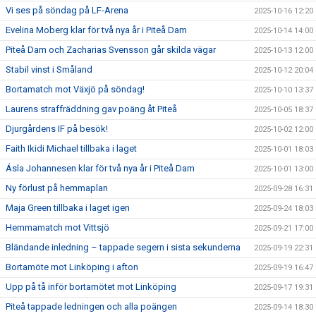
Vi ses på söndag på LF-Arena
2025-10-16 12:20
Evelina Moberg klar för två nya år i Piteå Dam
2025-10-14 14:00
Piteå Dam och Zacharias Svensson går skilda vägar
2025-10-13 12:00
Stabil vinst i Småland
2025-10-12 20:04
Bortamatch mot Växjö på söndag!
2025-10-10 13:37
Laurens straffräddning gav poäng åt Piteå
2025-10-05 18:37
Djurgårdens IF på besök!
2025-10-02 12:00
Faith Ikidi Michael tillbaka i laget
2025-10-01 18:03
Ásla Johannesen klar för två nya år i Piteå Dam
2025-10-01 13:00
Ny förlust på hemmaplan
2025-09-28 16:31
Maja Green tillbaka i laget igen
2025-09-24 18:03
Hemmamatch mot Vittsjö
2025-09-21 17:00
Bländande inledning – tappade segern i sista sekunderna
2025-09-19 22:31
Bortamöte mot Linköping i afton
2025-09-19 16:47
Upp på tå inför bortamötet mot Linköping
2025-09-17 19:31
Piteå tappade ledningen och alla poängen
2025-09-14 18:30