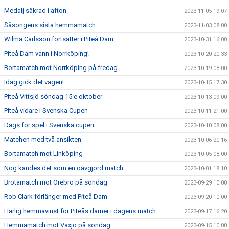
Medalj säkrad i afton
2023-11-05 19:07
Säsongens sista hemmamatch
2023-11-03 08:00
Wilma Carlsson fortsätter i Piteå Dam
2023-10-31 16:00
Piteå Dam vann i Norrköping!
2023-10-20 20:33
Bortamatch mot Norrköping på fredag
2023-10-19 08:00
Idag gick det vägen!
2023-10-15 17:30
Piteå Vittsjö söndag 15:e oktober
2023-10-13 09:00
Piteå vidare i Svenska Cupen
2023-10-11 21:00
Dags för spel i Svenska cupen
2023-10-10 08:00
Matchen med två ansikten
2023-10-06 20:16
Bortamatch mot Linköping
2023-10-05 08:00
Nog kändes det som en oavgjord match
2023-10-01 18:10
Brotamatch mot Örebro på söndag
2023-09-29 10:00
Rob Clark förlänger med Piteå Dam
2023-09-20 10:00
Härlig hemmavinst för Piteås damer i dagens match
2023-09-17 16:20
Hemmamatch mot Växjö på söndag
2023-09-15 10:00