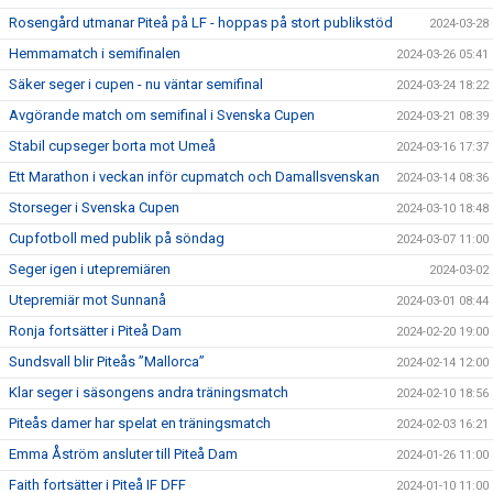
Rosengård utmanar Piteå på LF - hoppas på stort publikstöd
2024-03-28
Hemmamatch i semifinalen
2024-03-26 05:41
Säker seger i cupen - nu väntar semifinal
2024-03-24 18:22
Avgörande match om semifinal i Svenska Cupen
2024-03-21 08:39
Stabil cupseger borta mot Umeå
2024-03-16 17:37
Ett Marathon i veckan inför cupmatch och Damallsvenskan
2024-03-14 08:36
Storseger i Svenska Cupen
2024-03-10 18:48
Cupfotboll med publik på söndag
2024-03-07 11:00
Seger igen i utepremiären
2024-03-02
Utepremiär mot Sunnanå
2024-03-01 08:44
Ronja fortsätter i Piteå Dam
2024-02-20 19:00
Sundsvall blir Piteås ”Mallorca”
2024-02-14 12:00
Klar seger i säsongens andra träningsmatch
2024-02-10 18:56
Piteås damer har spelat en träningsmatch
2024-02-03 16:21
Emma Åström ansluter till Piteå Dam
2024-01-26 11:00
Faith fortsätter i Piteå IF DFF
2024-01-10 11:00