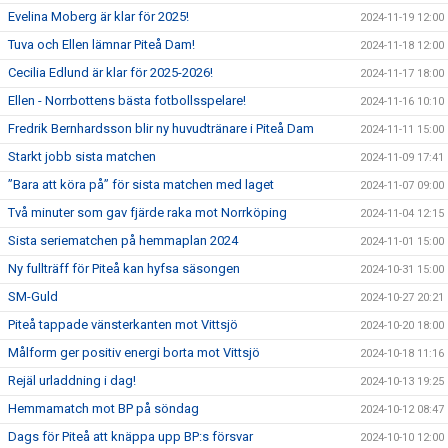
Evelina Moberg är klar för 2025!
2024-11-19 12:00
Tuva och Ellen lämnar Piteå Dam!
2024-11-18 12:00
Cecilia Edlund är klar för 2025-2026!
2024-11-17 18:00
Ellen - Norrbottens bästa fotbollsspelare!
2024-11-16 10:10
Fredrik Bernhardsson blir ny huvudtränare i Piteå Dam
2024-11-11 15:00
Starkt jobb sista matchen
2024-11-09 17:41
”Bara att köra på” för sista matchen med laget
2024-11-07 09:00
Två minuter som gav fjärde raka mot Norrköping
2024-11-04 12:15
Sista seriematchen på hemmaplan 2024
2024-11-01 15:00
Ny fullträff för Piteå kan hyfsa säsongen
2024-10-31 15:00
SM-Guld
2024-10-27 20:21
Piteå tappade vänsterkanten mot Vittsjö
2024-10-20 18:00
Målform ger positiv energi borta mot Vittsjö
2024-10-18 11:16
Rejäl urladdning i dag!
2024-10-13 19:25
Hemmamatch mot BP på söndag
2024-10-12 08:47
Dags för Piteå att knäppa upp BP:s försvar
2024-10-10 12:00