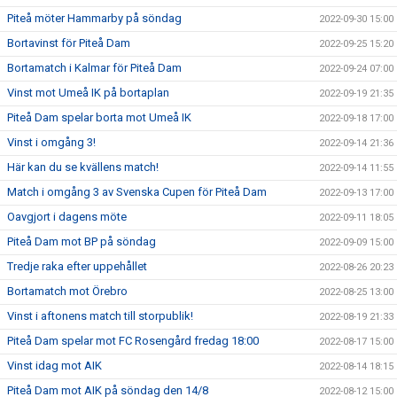
Piteå möter Hammarby på söndag
2022-09-30 15:00
Bortavinst för Piteå Dam
2022-09-25 15:20
Bortamatch i Kalmar för Piteå Dam
2022-09-24 07:00
Vinst mot Umeå IK på bortaplan
2022-09-19 21:35
Piteå Dam spelar borta mot Umeå IK
2022-09-18 17:00
Vinst i omgång 3!
2022-09-14 21:36
Här kan du se kvällens match!
2022-09-14 11:55
Match i omgång 3 av Svenska Cupen för Piteå Dam
2022-09-13 17:00
Oavgjort i dagens möte
2022-09-11 18:05
Piteå Dam mot BP på söndag
2022-09-09 15:00
Tredje raka efter uppehållet
2022-08-26 20:23
Bortamatch mot Örebro
2022-08-25 13:00
Vinst i aftonens match till storpublik!
2022-08-19 21:33
Piteå Dam spelar mot FC Rosengård fredag 18:00
2022-08-17 15:00
Vinst idag mot AIK
2022-08-14 18:15
Piteå Dam mot AIK på söndag den 14/8
2022-08-12 15:00