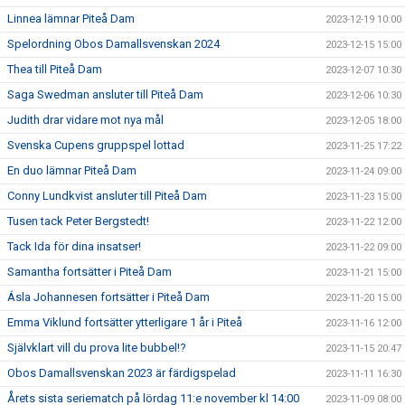
Linnea lämnar Piteå Dam
2023-12-19 10:00
Spelordning Obos Damallsvenskan 2024
2023-12-15 15:00
Thea till Piteå Dam
2023-12-07 10:30
Saga Swedman ansluter till Piteå Dam
2023-12-06 10:30
Judith drar vidare mot nya mål
2023-12-05 18:00
Svenska Cupens gruppspel lottad
2023-11-25 17:22
En duo lämnar Piteå Dam
2023-11-24 09:00
Conny Lundkvist ansluter till Piteå Dam
2023-11-23 15:00
Tusen tack Peter Bergstedt!
2023-11-22 12:00
Tack Ida för dina insatser!
2023-11-22 09:00
Samantha fortsätter i Piteå Dam
2023-11-21 15:00
Ásla Johannesen fortsätter i Piteå Dam
2023-11-20 15:00
Emma Viklund fortsätter ytterligare 1 år i Piteå
2023-11-16 12:00
Självklart vill du prova lite bubbel!?
2023-11-15 20:47
Obos Damallsvenskan 2023 är färdigspelad
2023-11-11 16:30
Årets sista seriematch på lördag 11:e november kl 14:00
2023-11-09 08:00