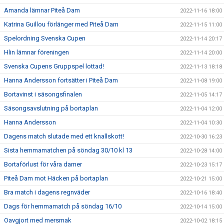
Amanda lämnar Piteå Dam
2022-11-16 18:00
Katrina Guillou förlänger med Piteå Dam
2022-11-15 11:00
Spelordning Svenska Cupen
2022-11-14 20:17
Hlin lämnar föreningen
2022-11-14 20:00
Svenska Cupens Gruppspel lottad!
2022-11-13 18:18
Hanna Andersson fortsätter i Piteå Dam
2022-11-08 19:00
Bortavinst i säsongsfinalen
2022-11-05 14:17
Säsongsavslutning på bortaplan
2022-11-04 12:00
Hanna Andersson
2022-11-04 10:30
Dagens match slutade med ett knallskott!
2022-10-30 16:23
Sista hemmamatchen på söndag 30/10 kl 13
2022-10-28 14:00
Bortaförlust för våra damer
2022-10-23 15:17
Piteå Dam mot Häcken på bortaplan
2022-10-21 15:00
Bra match i dagens regnväder
2022-10-16 18:40
Dags för hemmamatch på söndag 16/10
2022-10-14 15:00
Oavgjort med mersmak
2022-10-02 18:15