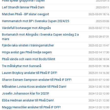
Piteå spelar gruppfinal i cupen
2025-03-13
Leif Strandh lämnar Piteå Dam
2025-03-11
Matchen Piteå - BP slutar oavgjort
2025-03-09 18:16
Hemmamatch mot BP i Svenska Cupen 2024/25
2025-03-06
Värdefull bortaseger mot Alingsås
2025-03-02 17:15
Bortamatch mot Alingsås i Svenska Cupen söndag 2:a
2025-02-28 07:31
mars
Fjärde raka vinsten i träningsmatcher
2025-02-22 19:47
Höga avslut gav Piteå tredje segern
2025-02-14 17:30
Piteå vände och vann mot Bodö/Glimt
2025-02-08 18:04
Tre målskyttar mot Sunnanå
2025-02-01 18:36
Lauren Brzykcy ansluter till Piteå IF DFF!
2025-01-14 16:00
Sharon Esinam Sampson ansluter till Piteå IF DFF!
2025-01-07 12:00
Målvakten Lovisa Koss ansluter till Piteå Dam!
2024-12-30 15:00
Josefin Johansson klar för 2025!!
2024-12-22 12:00
Ebba Hedman ansluter till Piteå Dam!
2024-12-21 12:00
Maggy Henschler ansluter till Piteå IF DFF!
2024-12-20 12:00