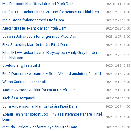
Mia Endacott klar för två år med Piteå Dam
2026-01-14 15:00
Piteå IF DFF tackar Emma Viklund för hennes tid i klubben
2025-12-30 14:00
Maja Green förlänger med Piteå Dam
2025-12-29 13:00
Alexandra Hellekant klar för Piteå Dam
2025-12-28 13:00
Josefin Johansson förlänger med Piteå Dam
2025-12-27 13:00
Elza Strazdina klar för tre år i Piteå Dam
2025-12-23 13:00
Piteå IF DFF tackar Lauren Brzykcy och Emily Gray för deras
2025-12-22 15:25
tid i klubben
Spelordning fastställd
2025-12-18 10:23
Piteå Dam stärker teamet – Sofia Viklund ansluter på heltid
2025-12-12 12:00
Wilma Carlsson lämnar pif
2025-12-11 14:00
Andrea Simonovic klar för två år i Piteå Dam
2025-12-10 14:00
Tack Åse Borgeryd!
2025-12-10 10:00
Stina Andersson är klar för två år i Piteå Dam
2025-12-09 14:00
Zohair Tehini tar steget upp – ny assisterande tränare i Piteå
2025-12-08 14:00
Dam
Matilda Ekblom klar för tre nya år i Piteå Dam
2025-12-05 18:00