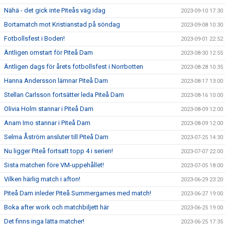
Nähä - det gick inte Piteås väg idag
2023-09-10 17:30
Bortamatch mot Kristianstad på söndag
2023-09-08 10:30
Fotbollsfest i Boden!
2023-09-01 22:52
Äntligen omstart för Piteå Dam
2023-08-30 12:55
Äntligen dags för årets fotbollsfest i Norrbotten
2023-08-28 10:35
Hanna Andersson lämnar Piteå Dam
2023-08-17 13:00
Stellan Carlsson fortsätter leda Piteå Dam
2023-08-16 10:00
Olivia Holm stannar i Piteå Dam
2023-08-09 12:00
Anam Imo stannar i Piteå Dam
2023-08-09 12:00
Selma Åström ansluter till Piteå Dam
2023-07-25 14:30
Nu ligger Piteå fortsatt topp 4 i serien!
2023-07-07 22:00
Sista matchen före VM-uppehållet!
2023-07-05 18:00
Vilken härlig match i afton!
2023-06-29 23:20
Piteå Dam inleder Piteå Summergames med match!
2023-06-27 19:00
Boka after work och matchbiljett här
2023-06-25 19:00
Det finns inga lätta matcher!
2023-06-25 17:35