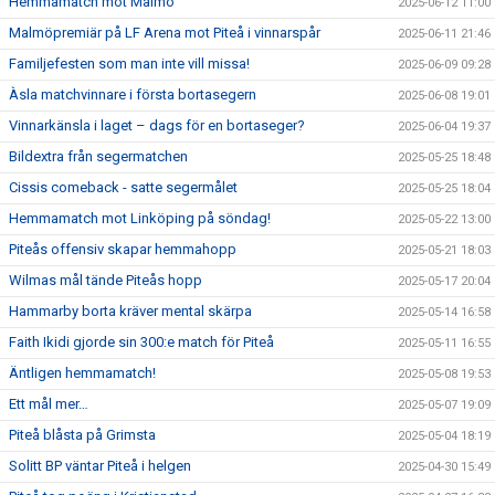
Hemmamatch mot Malmö
2025-06-12 11:00
Malmöpremiär på LF Arena mot Piteå i vinnarspår
2025-06-11 21:46
Familjefesten som man inte vill missa!
2025-06-09 09:28
Àsla matchvinnare i första bortasegern
2025-06-08 19:01
Vinnarkänsla i laget – dags för en bortaseger?
2025-06-04 19:37
Bildextra från segermatchen
2025-05-25 18:48
Cissis comeback - satte segermålet
2025-05-25 18:04
Hemmamatch mot Linköping på söndag!
2025-05-22 13:00
Piteås offensiv skapar hemmahopp
2025-05-21 18:03
Wilmas mål tände Piteås hopp
2025-05-17 20:04
Hammarby borta kräver mental skärpa
2025-05-14 16:58
Faith Ikidi gjorde sin 300:e match för Piteå
2025-05-11 16:55
Äntligen hemmamatch!
2025-05-08 19:53
Ett mål mer…
2025-05-07 19:09
Piteå blåsta på Grimsta
2025-05-04 18:19
Solitt BP väntar Piteå i helgen
2025-04-30 15:49