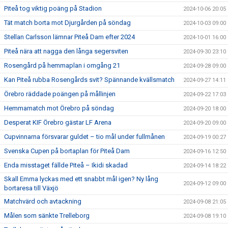
Piteå tog viktig poäng på Stadion
2024-10-06 20:05
Tät match borta mot Djurgården på söndag
2024-10-03 09:00
Stellan Carlsson lämnar Piteå Dam efter 2024
2024-10-01 16:00
Piteå nära att nagga den långa segersviten
2024-09-30 23:10
Rosengård på hemmaplan i omgång 21
2024-09-28 09:00
Kan Piteå rubba Rosengårds svit? Spännande kvällsmatch
2024-09-27 14:11
Örebro räddade poängen på mållinjen
2024-09-22 17:03
Hemmamatch mot Örebro på söndag
2024-09-20 18:00
Desperat KIF Örebro gästar LF Arena
2024-09-20 09:00
Cupvinnarna försvarar guldet – tio mål under fullmånen
2024-09-19 00:27
Svenska Cupen på bortaplan för Piteå Dam
2024-09-16 12:50
Enda misstaget fällde Piteå – Ikidi skadad
2024-09-14 18:22
Skall Emma lyckas med ett snabbt mål igen? Ny lång
2024-09-12 09:00
bortaresa till Växjö
Matchvärd och avtackning
2024-09-08 21:05
Målen som sänkte Trelleborg
2024-09-08 19:10