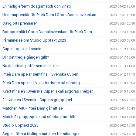
En härlig eftermiddagsmatch och vinst!
2023-04-02 18:00
Hemmapremiär för Piteå Dam i Obos Damallsvenskan
2023-03-31 15:00
Oavgjort i premiären
2023-03-24 20:30
Bortapremiär i Obos Damallsvenskan för Piteå Dam
2023-03-23 10:00
Påminnelse om Studio Upptakt 2023
2023-03-23 08:00
Cupen tog slut i semin
2023-03-19 16:05
Blir det tredje gången gillt?
2023-03-17 13:00
Nu är lottning inför semifinal klar
2023-03-13 11:04
Piteå Dam spelar semifinal i Svenska Cupen
2023-03-12 17:13
Piteå Dam spelar i Nolia Airdome på söndag
2023-03-10 13:03
Kvartsfinalen i Svenska Cupen skall avgöras i helgen
2023-03-10 13:00
2:a vinsten i Svenska Cupens gruppspel
2023-03-05 19:52
Matchen AIK - Piteå Dam går att se
2023-03-04 15:43
Match 2 i gruppspelet på söndag mot AIK
2023-03-03 17:00
Studio Upptakt 2023
2023-03-02 15:30
Seger i första tävlingsmatchen för säsongen
2023-02-26 17:10