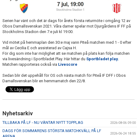
MATCHER
MATCHER & SERIETABELL
Serien har vänt och det är dags för årets första returmöte i omgång 12 av
Obos Damallsvenskan 2021. Våra damer spelar mot Djurgårdens IF FF på
Stockholms Stadion den 7:e juli kl 19:00.
Vid mötet på hemmaplan den 30:e maj vann Piteå matchen med 1 - 0 efter
mål av Cecilia E och assisterad av Cajsa H.
För dig som inte har möjlighet att se matchen på plats kan följa matchen
via livesändning i Sportbladet Play. Här hittar du
Sportbladet play.
Matchen rapporteras också via
Livescore
Sedan blir det uppehåll för OS och nästa match för Piteå IF DFF i Obos
Damallsvenskan blir en hemmamatch den 22/8.
Nyhetsarkiv
TILLBAKA PÅ LF - NU VÄNTAR NYTT TOPPLAG
2026-08-06 09:00
DAGS FÖR SOMMARENS STÖRSTA MATCHKVÄLL PÅ LF
2026-06-24 18:55
ARENA