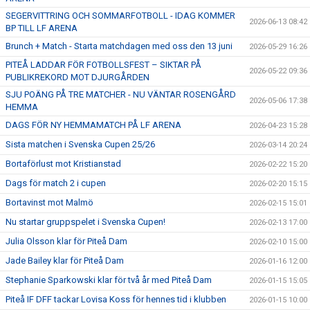
SEGERVITTRING OCH SOMMARFOTBOLL - IDAG KOMMER
2026-06-13 08:42
BP TILL LF ARENA
Brunch + Match - Starta matchdagen med oss den 13 juni
2026-05-29 16:26
PITEÅ LADDAR FÖR FOTBOLLSFEST – SIKTAR PÅ
2026-05-22 09:36
PUBLIKREKORD MOT DJURGÅRDEN
SJU POÄNG PÅ TRE MATCHER - NU VÄNTAR ROSENGÅRD
2026-05-06 17:38
HEMMA
DAGS FÖR NY HEMMAMATCH PÅ LF ARENA
2026-04-23 15:28
Sista matchen i Svenska Cupen 25/26
2026-03-14 20:24
Bortaförlust mot Kristianstad
2026-02-22 15:20
Dags för match 2 i cupen
2026-02-20 15:15
Bortavinst mot Malmö
2026-02-15 15:01
Nu startar gruppspelet i Svenska Cupen!
2026-02-13 17:00
Julia Olsson klar för Piteå Dam
2026-02-10 15:00
Jade Bailey klar för Piteå Dam
2026-01-16 12:00
Stephanie Sparkowski klar för två år med Piteå Dam
2026-01-15 15:05
Piteå IF DFF tackar Lovisa Koss för hennes tid i klubben
2026-01-15 10:00