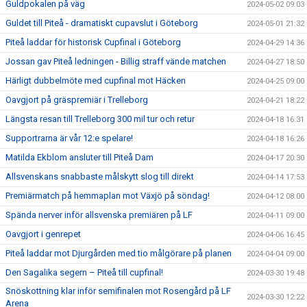
Guldpokalen på väg
2024-05-02 09:03
Guldet till Piteå - dramatiskt cupavslut i Göteborg
2024-05-01 21:32
Piteå laddar för historisk Cupfinal i Göteborg
2024-04-29 14:36
Jossan gav Piteå ledningen - Billig straff vände matchen
2024-04-27 18:50
Härligt dubbelmöte med cupfinal mot Häcken
2024-04-25 09:00
Oavgjort på gräspremiär i Trelleborg
2024-04-21 18:22
Längsta resan till Trelleborg 300 mil tur och retur
2024-04-18 16:31
Supportrarna är vår 12:e spelare!
2024-04-18 16:26
Matilda Ekblom ansluter till Piteå Dam
2024-04-17 20:30
Allsvenskans snabbaste målskytt slog till direkt
2024-04-14 17:53
Premiärmatch på hemmaplan mot Växjö på söndag!
2024-04-12 08:00
Spända nerver inför allsvenska premiären på LF
2024-04-11 09:00
Oavgjort i genrepet
2024-04-06 16:45
Piteå laddar mot Djurgården med tio målgörare på planen
2024-04-04 09:00
Den Sagalika segern – Piteå till cupfinal!
2024-03-30 19:48
Snöskottning klar inför semifinalen mot Rosengård på LF
2024-03-30 12:22
Arena