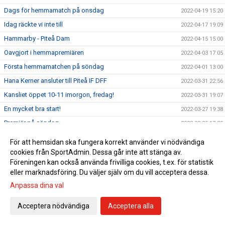
Dags för hemmamatch på onsdag
2022-04-19 15:20
Idag räckte vi inte till
2022-04-17 19:09
Hammarby - Piteå Dam
2022-04-15 15:00
Oavgjort i hemmapremiären
2022-04-03 17:05
Första hemmamatchen på söndag
2022-04-01 13:00
Hana Kerner ansluter till Piteå IF DFF
2022-03-31 22:56
Kansliet öppet 10-11 imorgon, fredag!
2022-03-31 19:07
En mycket bra start!
2022-03-27 19:38
Premiär på söndag
2022-03-25 17:30
Upptaktsträff Obos Damallsvenskan 2022
2022-03-24 10:30
För att hemsidan ska fungera korrekt använder vi nödvändiga
Se alla matcher från Obos Damallsvenskan 2022
cookies från SportAdmin. Dessa går inte att stänga av.
2022-03-23 11:30
Föreningen kan också använda frivilliga cookies, t.ex. för statistik
Upptaktsträff Obos Damallsvenskan
2022-03-23 08:00
eller marknadsföring. Du väljer själv om du vill acceptera dessa.
Träningsmatch mot Umeå på lördag
2022-03-18 12:45
Anpassa dina val
Svenska Cupen avslutas med vinst
2022-03-13 16:21
Acceptera nödvändiga
Acceptera alla
Match 3 i Svenska Cupens gruppspel på LF
2022-03-11 13:00
Match 2 i Svenska Cupens Gruppspel
2022-03-04 16:15