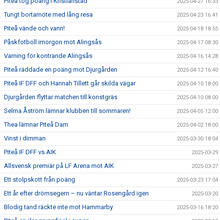
Piteå tog poäng i Kristianstad
2025-04-27 16:33
Tungt bortamöte med lång resa
2025-04-23 16:41
Piteå vände och vann!
2025-04-18 18:55
Påskfotboll imorgon mot Alingsås
2025-04-17 08:30
Varning för kontrande Alingsås
2025-04-16 14:28
Piteå räddade en poäng mot Djurgården
2025-04-12 16:40
Piteå IF DFF och Hannah Tillett går skilda vägar
2025-04-10 18:00
Djurgården flyttar matchen till konstgräs
2025-04-10 08:00
Selma Åström lämnar klubben till sommaren!
2025-04-05 12:00
Thea lämnar Piteå Dam
2025-04-02 18:00
Vinst i dimman
2025-03-30 18:04
Piteå IF DFF vs AIK
2025-03-29
Allsvensk premiär på LF Arena mot AIK
2025-03-27
Ett stolpskott från poäng
2025-03-23 17:04
Ett år efter drömsegern – nu väntar Rosengård igen
2025-03-20
Blodig tand räckte inte mot Hammarby
2025-03-16 18:20