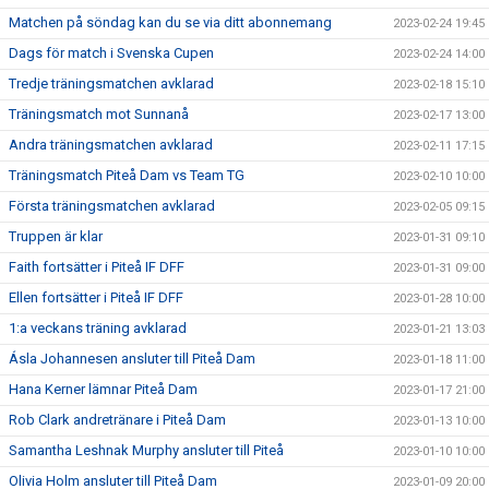
Matchen på söndag kan du se via ditt abonnemang
2023-02-24 19:45
Dags för match i Svenska Cupen
2023-02-24 14:00
Tredje träningsmatchen avklarad
2023-02-18 15:10
Träningsmatch mot Sunnanå
2023-02-17 13:00
Andra träningsmatchen avklarad
2023-02-11 17:15
Träningsmatch Piteå Dam vs Team TG
2023-02-10 10:00
Första träningsmatchen avklarad
2023-02-05 09:15
Truppen är klar
2023-01-31 09:10
Faith fortsätter i Piteå IF DFF
2023-01-31 09:00
Ellen fortsätter i Piteå IF DFF
2023-01-28 10:00
1:a veckans träning avklarad
2023-01-21 13:03
Ásla Johannesen ansluter till Piteå Dam
2023-01-18 11:00
Hana Kerner lämnar Piteå Dam
2023-01-17 21:00
Rob Clark andretränare i Piteå Dam
2023-01-13 10:00
Samantha Leshnak Murphy ansluter till Piteå
2023-01-10 10:00
Olivia Holm ansluter till Piteå Dam
2023-01-09 20:00