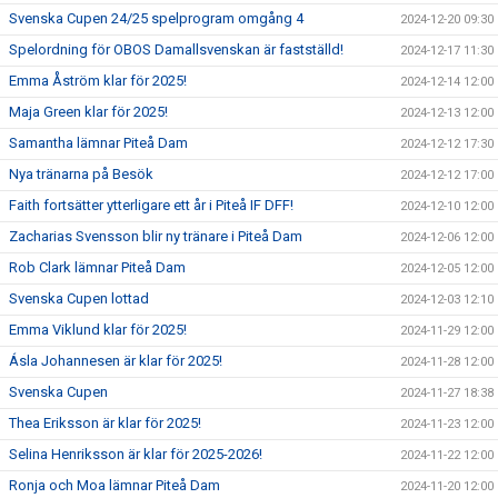
Svenska Cupen 24/25 spelprogram omgång 4
2024-12-20 09:30
Spelordning för OBOS Damallsvenskan är fastställd!
2024-12-17 11:30
Emma Åström klar för 2025!
2024-12-14 12:00
Maja Green klar för 2025!
2024-12-13 12:00
Samantha lämnar Piteå Dam
2024-12-12 17:30
Nya tränarna på Besök
2024-12-12 17:00
Faith fortsätter ytterligare ett år i Piteå IF DFF!
2024-12-10 12:00
Zacharias Svensson blir ny tränare i Piteå Dam
2024-12-06 12:00
Rob Clark lämnar Piteå Dam
2024-12-05 12:00
Svenska Cupen lottad
2024-12-03 12:10
Emma Viklund klar för 2025!
2024-11-29 12:00
Ásla Johannesen är klar för 2025!
2024-11-28 12:00
Svenska Cupen
2024-11-27 18:38
Thea Eriksson är klar för 2025!
2024-11-23 12:00
Selina Henriksson är klar för 2025-2026!
2024-11-22 12:00
Ronja och Moa lämnar Piteå Dam
2024-11-20 12:00