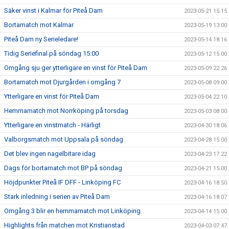
Säker vinst i Kalmar för Piteå Dam
2023-05-21 15:15
Bortamatch mot Kalmar
2023-05-19 13:00
Piteå Dam ny Serieledare!
2023-05-14 18:16
Tidig Seriefinal på söndag 15:00
2023-05-12 15:00
Omgång sju ger ytterligare en vinst för Piteå Dam
2023-05-09 22:26
Bortamatch mot Djurgården i omgång 7
2023-05-08 09:00
Ytterligare en vinst för Piteå Dam
2023-05-04 22:10
Hemmamatch mot Norrköping på torsdag
2023-05-03 08:00
Ytterligare en vinstmatch - Härligt
2023-04-30 18:06
Valborgsmatch mot Uppsala på söndag
2023-04-28 15:00
Det blev ingen nagelbitare idag
2023-04-23 17:22
Dags för bortamatch mot BP på söndag
2023-04-21 15:00
Höjdpunkter Piteå IF DFF - Linköping FC
2023-04-16 18:50
Stark inledning i serien av Piteå Dam
2023-04-16 18:07
Omgång 3 blir en hemmamatch mot Linköping
2023-04-14 15:00
Highlights från matchen mot Kristianstad
2023-04-03 07:47