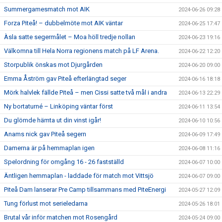
Summergamesmatch mot AIK
2024-06-26 09:28
Forza Piteå! – dubbelmöte mot AIK väntar
2024-06-25 17:47
Àsla satte segermålet – Moa höll tredje nollan
2024-06-23 19:16
Välkomna till Hela Norra regionens match på LF Arena.
2024-06-22 12:20
Storpublik önskas mot Djurgården
2024-06-20 09:00
Emma Åström gav Piteå efterlängtad seger
2024-06-16 18:18
Mörk halvlek fällde Piteå – men Cissi satte två mål i andra
2024-06-13 22:29
Ny bortaturné – Linköping väntar först
2024-06-11 13:54
Du glömde hämta ut din vinst igår!
2024-06-10 10:56
Anams nick gav Piteå segern
2024-06-09 17:49
Damerna är på hemmaplan igen
2024-06-08 11:16
Spelordning för omgång 16 - 26 fastställd
2024-06-07 10:00
Äntligen hemmaplan - laddade för match mot Vittsjö
2024-06-07 09:00
Piteå Dam lanserar Pre Camp tillsammans med PiteEnergi
2024-05-27 12:09
Tung förlust mot serieledarna
2024-05-26 18:01
Brutal vår inför matchen mot Rosengård
2024-05-24 09:00