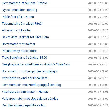
Hemmamöte Piteå Dam - Örebro
2023-06-02 08:00
Ny hemmamatch söndag
2023-05-30 16:22
Publikfest på LF-Arena
2023-05-26 21:25
Toppmatch på fredag i Piteå!
2023-05-25 07:00
After Work i LF-tältet
2023-05-22 15:23
Säker vinst i Kalmar för Piteå Dam
2023-05-21 15:15
Bortamatch mot Kalmar
2023-05-19 13:00
Piteå Dam ny Serieledare!
2023-05-14 18:16
Tidig Seriefinal på söndag 15:00
2023-05-12 15:00
Omgång sju ger ytterligare en vinst för Piteå Dam
2023-05-09 22:26
Bortamatch mot Djurgården i omgång 7
2023-05-08 09:00
Ytterligare en vinst för Piteå Dam
2023-05-04 22:10
Hemmamatch mot Norrköping på torsdag
2023-05-03 08:00
Ytterligare en vinstmatch - Härligt
2023-04-30 18:06
Valborgsmatch mot Uppsala på söndag
2023-04-28 15:00
Det blev ingen nagelbitare idag
2023-04-23 17:22