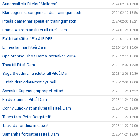
Sundsvall blir Piteås ”Mallorca”
2024-02-14 12:00
Klar seger i säsongens andra träningsmatch
2024-02-10 18:56
Piteås damer har spelat en träningsmatch
2024-02-03 16:21
Emma Åström ansluter till Piteå Dam
2024-01-26 11:00
Faith fortsätter i Piteå IF DFF
2024-01-10 11:00
Linnea lämnar Piteå Dam
2023-12-19 10:00
Spelordning Obos Damallsvenskan 2024
2023-12-15 15:00
Thea till Piteå Dam
2023-12-07 10:30
Saga Swedman ansluter till Piteå Dam
2023-12-06 10:30
Judith drar vidare mot nya mål
2023-12-05 18:00
Svenska Cupens gruppspel lottad
2023-11-25 17:22
En duo lämnar Piteå Dam
2023-11-24 09:00
Conny Lundkvist ansluter till Piteå Dam
2023-11-23 15:00
Tusen tack Peter Bergstedt!
2023-11-22 12:00
Tack Ida för dina insatser!
2023-11-22 09:00
Samantha fortsätter i Piteå Dam
2023-11-21 15:00