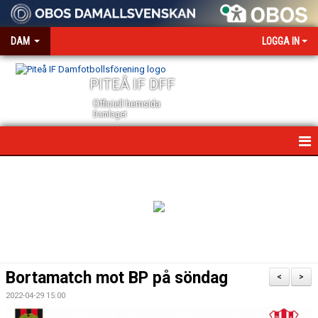
DAM
LOGGA IN
PITEÅ IF DFF
Officiell hemsida
Damlaget
HEM
NYHETER
VÅRA PARTNERS
MEDIA OCH ACKREDITERING
Bortamatch mot BP på söndag
<
>
KALENDER
2022-04-29 15:00