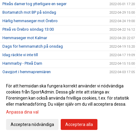
Piteås damer tog ytterligare en seger
2022-05-01 17:20
Bortamatch mot BP på söndag
2022-04-29 15:00
Härlig hemmaseger mot Örebro
2022-04-24 19:00
Piteå vs Örebro söndag 13:00
2022-04-22 16:12
Hemmaseger mot Kalmar
2022-04-20 22:07
Dags för hemmamatch på onsdag
2022-04-19 15:20
Idag räckte vi inte till
2022-04-17 19:09
Hammarby - Piteå Dam
2022-04-15 15:00
Oavgjort i hemmapremiären
2022-04-03 17:05
Första hemmamatchen på söndag
2022-04-01 13:00
För att hemsidan ska fungera korrekt använder vi nödvändiga
Hana Kerner ansluter till Piteå IF DFF
2022-03-31 22:56
cookies från SportAdmin. Dessa går inte att stänga av.
Kansliet öppet 10-11 imorgon, fredag!
Föreningen kan också använda frivilliga cookies, t.ex. för statistik
2022-03-31 19:07
eller marknadsföring. Du väljer själv om du vill acceptera dessa.
En mycket bra start!
2022-03-27 19:38
Anpassa dina val
Premiär på söndag
2022-03-25 17:30
Upptaktsträff Obos Damallsvenskan 2022
2022-03-24 10:30
Acceptera nödvändiga
Acceptera alla
Se alla matcher från Obos Damallsvenskan 2022
2022-03-23 11:30