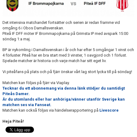
MATCHER
MATCHER & SERIETABELL
Det intensiva matchandet fortsätter och serien är redan framme vid
omgång 6 i Obos Damallsvenskan.
Piteå IF DFF möter IF Brommapojkarna på Grimsta IP med avspark 15:00
söndag 1:a maj.
BP är nykomling i Damallsvenskan i år och har efter 5 omgångar 1 vinst och
4 förluster. Piteå har en bra start med 3 vinster, 1 oavgjord och 1 förlust.
Spelade matcher är historia och varje match har sitt eget liv.
Vi piteåfans på plats och på fjärr önskar vårt lag stort lycka till på söndag!
Matchen kan följas på fjärr via Viaplay.
Tecknar du ett abonnemang via denna länk stödjer du samtidigt
Piteås
Damer.
Är du utomlands eller har anhöriga/vänner utanför Sverige kan
matchen ses via Fanseat.
Matchen kan också följas via händelserapportering på
Livescore
Heja Piteå!