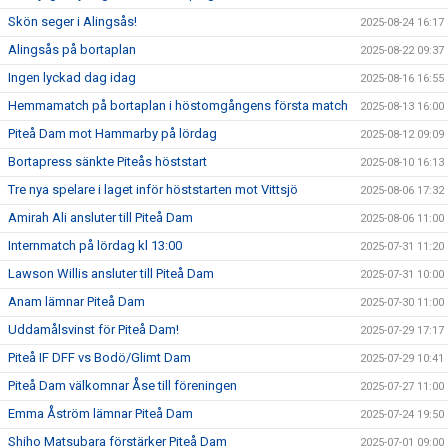
Skön seger i Alingsås!
2025-08-24 16:17
Alingsås på bortaplan
2025-08-22 09:37
Ingen lyckad dag idag
2025-08-16 16:55
Hemmamatch på bortaplan i höstomgångens första match
2025-08-13 16:00
Piteå Dam mot Hammarby på lördag
2025-08-12 09:09
Bortapress sänkte Piteås höststart
2025-08-10 16:13
Tre nya spelare i laget inför höststarten mot Vittsjö
2025-08-06 17:32
Amirah Ali ansluter till Piteå Dam
2025-08-06 11:00
Internmatch på lördag kl 13:00
2025-07-31 11:20
Lawson Willis ansluter till Piteå Dam
2025-07-31 10:00
Anam lämnar Piteå Dam
2025-07-30 11:00
Uddamålsvinst för Piteå Dam!
2025-07-29 17:17
Piteå IF DFF vs Bodö/Glimt Dam
2025-07-29 10:41
Piteå Dam välkomnar Åse till föreningen
2025-07-27 11:00
Emma Åström lämnar Piteå Dam
2025-07-24 19:50
Shiho Matsubara förstärker Piteå Dam
2025-07-01 09:00