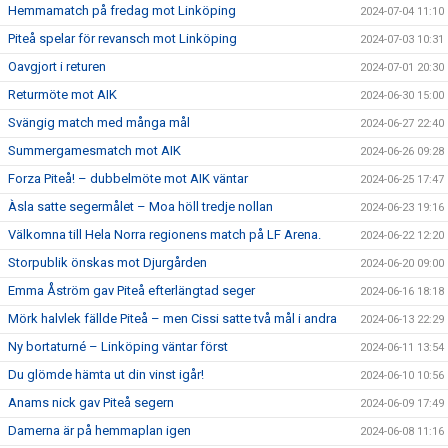
Hemmamatch på fredag mot Linköping
2024-07-04 11:10
Piteå spelar för revansch mot Linköping
2024-07-03 10:31
Oavgjort i returen
2024-07-01 20:30
Returmöte mot AIK
2024-06-30 15:00
Svängig match med många mål
2024-06-27 22:40
Summergamesmatch mot AIK
2024-06-26 09:28
Forza Piteå! – dubbelmöte mot AIK väntar
2024-06-25 17:47
Àsla satte segermålet – Moa höll tredje nollan
2024-06-23 19:16
Välkomna till Hela Norra regionens match på LF Arena.
2024-06-22 12:20
Storpublik önskas mot Djurgården
2024-06-20 09:00
Emma Åström gav Piteå efterlängtad seger
2024-06-16 18:18
Mörk halvlek fällde Piteå – men Cissi satte två mål i andra
2024-06-13 22:29
Ny bortaturné – Linköping väntar först
2024-06-11 13:54
Du glömde hämta ut din vinst igår!
2024-06-10 10:56
Anams nick gav Piteå segern
2024-06-09 17:49
Damerna är på hemmaplan igen
2024-06-08 11:16