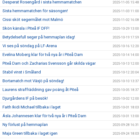
Desperat Rosengård i sista hemmamatchen
2025-11-05 15:48
Sista hemmamatchen för säsongen!
2025-11-03 11:00
Cissi sköt segermålet mot Malmö
2025-11-02 16:08
Skön känsla i Piteå IF DFF!
2025-10-29 13:00
Betydelsefull seger på hemmaplan idag!
2025-10-19 17:59
Vi ses på söndag på LF-Arena
2025-10-16 12:20
Evelina Moberg klar för två nya år i Piteå Dam
2025-10-14 14:00
Piteå Dam och Zacharias Svensson går skilda vägar
2025-10-13 12:00
Stabil vinst i Småland
2025-10-12 20:04
Bortamatch mot Växjö på söndag!
2025-10-10 13:37
Laurens straffräddning gav poäng åt Piteå
2025-10-05 18:37
Djurgårdens IF på besök!
2025-10-02 12:00
Faith Ikidi Michael tillbaka i laget
2025-10-01 18:03
Ásla Johannesen klar för två nya år i Piteå Dam
2025-10-01 13:00
Ny förlust på hemmaplan
2025-09-28 16:31
Maja Green tillbaka i laget igen
2025-09-24 18:03