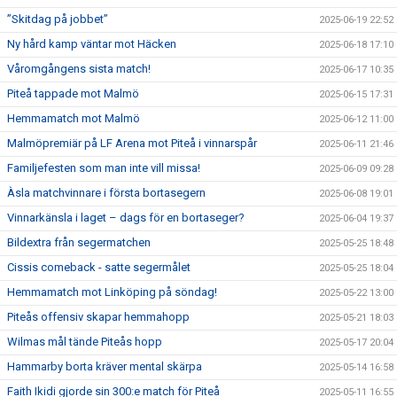
”Skitdag på jobbet”
2025-06-19 22:52
Ny hård kamp väntar mot Häcken
2025-06-18 17:10
Våromgångens sista match!
2025-06-17 10:35
Piteå tappade mot Malmö
2025-06-15 17:31
Hemmamatch mot Malmö
2025-06-12 11:00
Malmöpremiär på LF Arena mot Piteå i vinnarspår
2025-06-11 21:46
Familjefesten som man inte vill missa!
2025-06-09 09:28
Àsla matchvinnare i första bortasegern
2025-06-08 19:01
Vinnarkänsla i laget – dags för en bortaseger?
2025-06-04 19:37
Bildextra från segermatchen
2025-05-25 18:48
Cissis comeback - satte segermålet
2025-05-25 18:04
Hemmamatch mot Linköping på söndag!
2025-05-22 13:00
Piteås offensiv skapar hemmahopp
2025-05-21 18:03
Wilmas mål tände Piteås hopp
2025-05-17 20:04
Hammarby borta kräver mental skärpa
2025-05-14 16:58
Faith Ikidi gjorde sin 300:e match för Piteå
2025-05-11 16:55