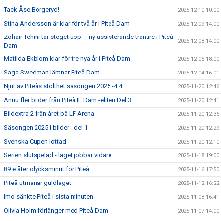
Tack Åse Borgeryd!
2025-12-10 10:00
Stina Andersson är klar för två år i Piteå Dam
2025-12-09 14:00
Zohair Tehini tar steget upp – ny assisterande tränare i Piteå
2025-12-08 14:00
Dam
Matilda Ekblom klar för tre nya år i Piteå Dam
2025-12-05 18:00
Saga Swedman lämnar Piteå Dam
2025-12-04 16:01
Njut av Piteås stolthet säsongen 2025 -4:4
2025-11-20 12:46
Ännu fler bilder från Piteå IF Dam -eliten Del 3
2025-11-20 12:41
Bildextra 2 från året på LF Arena
2025-11-20 12:36
Säsongen 2025 i bilder - del 1
2025-11-20 12:29
Svenska Cupen lottad
2025-11-20 12:10
Serien slutspelad - laget jobbar vidare
2025-11-18 19:00
89:e åter olycksminut för Piteå
2025-11-16 17:50
Piteå utmanar guldlaget
2025-11-12 16:22
Imo sänkte Piteå i sista minuten
2025-11-08 16:41
Olivia Holm förlänger med Piteå Dam
2025-11-07 14:00