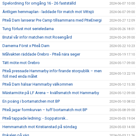
Spelordning för omgång 16 - 26 fastställd
2024-06-07 10:00
Äntligen hemmaplan - laddade för match mot Vittsjö
2024-06-07 09:00
Piteå Dam lanserar Pre Camp tillsammans med PiteEnergi
2024-05-27 12:09
Tung förlust mot serieledarna
2024-05-26 18:01
Brutal vår inför matchen mot Rosengård
2024-05-24 09:00
Damerna Först x Piteå Dam
2024-05-22 10:23
Målvakten räddade Örebro - Piteå nära seger
2024-05-19 17:10
Tätt möte mot Örebro
2024-05-17 09:00
Piteå pressade Hammarby inför firande storpublik – men
2024-05-13 22:19
föll med enda målet
Piteå Dam hälsar Hammarby välkommen
2024-05-12 15:30
Mästarmöte på LF Arena – kvällsmatch mot Hammarby
2024-05-12 09:00
En poäng i bortamatchen mot BP
2024-05-10 08:02
Piteå jagar formkurvan – tuff bortamatch mot BP
2024-05-08 09:00
Piteå tappade ledning: - Soppatorsk…
2024-05-05 19:04
Hemmamatch mot Kristianstad på söndag
2024-05-03 14:00
Pokalen på väg....
2024-05-03 11:26