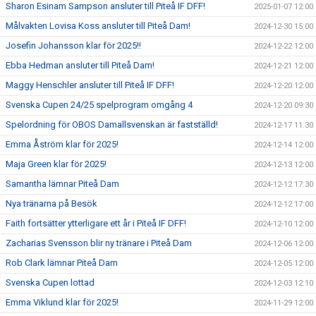
Sharon Esinam Sampson ansluter till Piteå IF DFF!
2025-01-07 12:00
Målvakten Lovisa Koss ansluter till Piteå Dam!
2024-12-30 15:00
Josefin Johansson klar för 2025!!
2024-12-22 12:00
Ebba Hedman ansluter till Piteå Dam!
2024-12-21 12:00
Maggy Henschler ansluter till Piteå IF DFF!
2024-12-20 12:00
Svenska Cupen 24/25 spelprogram omgång 4
2024-12-20 09:30
Spelordning för OBOS Damallsvenskan är fastställd!
2024-12-17 11:30
Emma Åström klar för 2025!
2024-12-14 12:00
Maja Green klar för 2025!
2024-12-13 12:00
Samantha lämnar Piteå Dam
2024-12-12 17:30
Nya tränarna på Besök
2024-12-12 17:00
Faith fortsätter ytterligare ett år i Piteå IF DFF!
2024-12-10 12:00
Zacharias Svensson blir ny tränare i Piteå Dam
2024-12-06 12:00
Rob Clark lämnar Piteå Dam
2024-12-05 12:00
Svenska Cupen lottad
2024-12-03 12:10
Emma Viklund klar för 2025!
2024-11-29 12:00