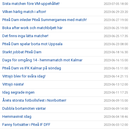
Sista matchen före VM-uppehållet!
2023-07-05 18:00
Vilken härlig match i afton!
2023-06-29 23:20
Piteå Dam inleder Piteå Summergames med match!
2023-06-27 19:00
Boka after work och matchbiljett här
2023-06-25 19:00
Det finns inga lätta matcher!
2023-06-25 17:35
Piteå Dam spelar borta mot Uppsala
2023-06-23 08:00
Starkt jobbat Piteå Dam
2023-06-18 16:30
Dags för omgång 14 - hemmamatch mot Kalmar
2023-06-16 15:00
Piteå Dam vs IFK Kalmar på söndag
2023-06-15 11:00
Vittsjö blev för svåra idag!
2023-06-14 21:15
Vittsjö nästa!
2023-06-13 12:00
Idag segrade ingen
2023-06-11 17:25
Årets största fotbollsfest i Norrbotten!
2023-06-09 15:00
Dubbla bortamöten väntar
2023-06-09 14:00
Hemmavinst idag
2023-06-04 18:46
Fanny fortsätter i Piteå IF DFF
2023-06-03 12:00