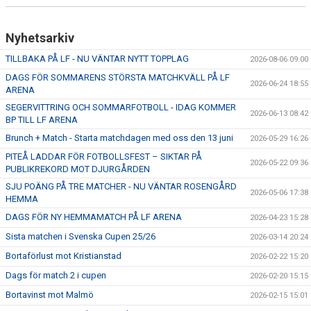
Nyhetsarkiv
TILLBAKA PÅ LF - NU VÄNTAR NYTT TOPPLAG
2026-08-06 09:00
DAGS FÖR SOMMARENS STÖRSTA MATCHKVÄLL PÅ LF
2026-06-24 18:55
ARENA
SEGERVITTRING OCH SOMMARFOTBOLL - IDAG KOMMER
2026-06-13 08:42
BP TILL LF ARENA
Brunch + Match - Starta matchdagen med oss den 13 juni
2026-05-29 16:26
PITEÅ LADDAR FÖR FOTBOLLSFEST – SIKTAR PÅ
2026-05-22 09:36
PUBLIKREKORD MOT DJURGÅRDEN
SJU POÄNG PÅ TRE MATCHER - NU VÄNTAR ROSENGÅRD
2026-05-06 17:38
HEMMA
DAGS FÖR NY HEMMAMATCH PÅ LF ARENA
2026-04-23 15:28
Sista matchen i Svenska Cupen 25/26
2026-03-14 20:24
Bortaförlust mot Kristianstad
2026-02-22 15:20
Dags för match 2 i cupen
2026-02-20 15:15
Bortavinst mot Malmö
2026-02-15 15:01