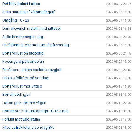
Det blev förlust i afton
2022-06-09 20:07
Sista matchen i "våromgången"
2022-06-08 18:00
Omgång 16 - 23
2022-06-07 16:00
Damallsvensk match i midnattssol
2022-06-06 16:54
Skön hemmaseger idag
2022-06-05 20:00
Piteå Dam spelar mot Umeå på söndag
2022-06-03 15:00
Bortaförlust på stopptid
2022-05-30 21:15
Rosengård på bortaplan
2022-05-29 19:00
Piteå och Häcken spelade oavgjort
2022-05-22 20:45
Publik-/folkfest på söndag!
2022-05-20 12:00
Bortaförlust mot Vittsjö
2022-05-15 16:20
Bortamatch igen
2022-05-14 13:00
I afton gick det inte vägen
2022-05-12 22:00
Bortamöte mot Linköpings FC 12:e maj
2022-05-11 09:00
Förlust mot Eskilstuna
2022-05-08 18:00
Piteå vs Eskilstuna söndag 8/5
2022-05-06 15:00