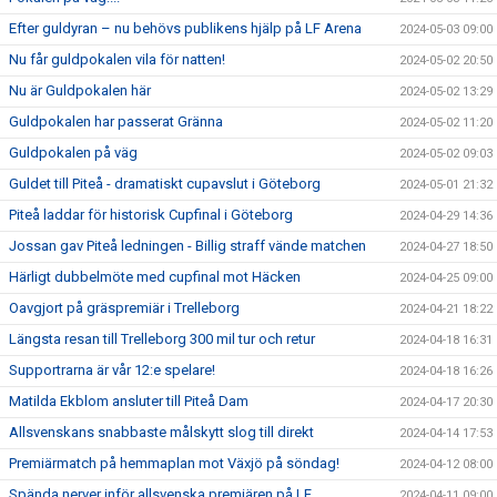
Efter guldyran – nu behövs publikens hjälp på LF Arena
2024-05-03 09:00
Nu får guldpokalen vila för natten!
2024-05-02 20:50
Nu är Guldpokalen här
2024-05-02 13:29
Guldpokalen har passerat Gränna
2024-05-02 11:20
Guldpokalen på väg
2024-05-02 09:03
Guldet till Piteå - dramatiskt cupavslut i Göteborg
2024-05-01 21:32
Piteå laddar för historisk Cupfinal i Göteborg
2024-04-29 14:36
Jossan gav Piteå ledningen - Billig straff vände matchen
2024-04-27 18:50
Härligt dubbelmöte med cupfinal mot Häcken
2024-04-25 09:00
Oavgjort på gräspremiär i Trelleborg
2024-04-21 18:22
Längsta resan till Trelleborg 300 mil tur och retur
2024-04-18 16:31
Supportrarna är vår 12:e spelare!
2024-04-18 16:26
Matilda Ekblom ansluter till Piteå Dam
2024-04-17 20:30
Allsvenskans snabbaste målskytt slog till direkt
2024-04-14 17:53
Premiärmatch på hemmaplan mot Växjö på söndag!
2024-04-12 08:00
Spända nerver inför allsvenska premiären på LF
2024-04-11 09:00