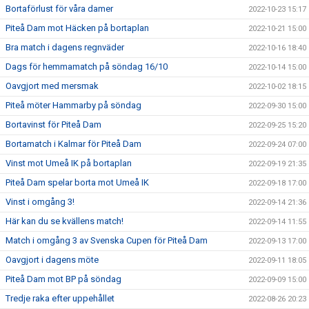
Bortaförlust för våra damer
2022-10-23 15:17
Piteå Dam mot Häcken på bortaplan
2022-10-21 15:00
Bra match i dagens regnväder
2022-10-16 18:40
Dags för hemmamatch på söndag 16/10
2022-10-14 15:00
Oavgjort med mersmak
2022-10-02 18:15
Piteå möter Hammarby på söndag
2022-09-30 15:00
Bortavinst för Piteå Dam
2022-09-25 15:20
Bortamatch i Kalmar för Piteå Dam
2022-09-24 07:00
Vinst mot Umeå IK på bortaplan
2022-09-19 21:35
Piteå Dam spelar borta mot Umeå IK
2022-09-18 17:00
Vinst i omgång 3!
2022-09-14 21:36
Här kan du se kvällens match!
2022-09-14 11:55
Match i omgång 3 av Svenska Cupen för Piteå Dam
2022-09-13 17:00
Oavgjort i dagens möte
2022-09-11 18:05
Piteå Dam mot BP på söndag
2022-09-09 15:00
Tredje raka efter uppehållet
2022-08-26 20:23