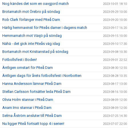
Nog kändes det som en oavgjord match
2023-10-01 18:10
Brotamatch mot Örebro på söndag
2023-09-29 10:00
Rob Clark förlänger med Piteå Dam
2023-09-20 10:00
Härlig hemmavinst för Piteås damer i dagens match
2023-09-17 16:20
Hemmamatch mot Växjö på söndag
2023-09-15 10:00
Nähä - det gick inte Piteås väg idag
2023-09-10 17:30
Bortamatch mot Kristianstad på söndag
2023-09-08 10:30
Fotbollsfest i Boden!
2023-09-01 22:52
Äntligen omstart för Piteå Dam
2023-08-30 12:55
Äntligen dags för årets fotbollsfest i Norrbotten
2023-08-28 10:35
Hanna Andersson lämnar Piteå Dam
2023-08-17 13:00
Stellan Carlsson fortsätter leda Piteå Dam
2023-08-16 10:00
Olivia Holm stannar i Piteå Dam
2023-08-09 12:00
Anam Imo stannar i Piteå Dam
2023-08-09 12:00
Selma Åström ansluter till Piteå Dam
2023-07-25 14:30
Nu ligger Piteå fortsatt topp 4 i serien!
2023-07-07 22:00