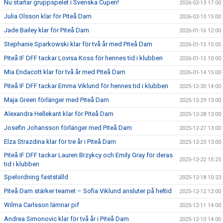
Nu startar gruppspelet i Svenska Cupen!
2026-02-13 17:00
Julia Olsson klar för Piteå Dam
2026-02-10 15:00
Jade Bailey klar för Piteå Dam
2026-01-16 12:00
Stephanie Sparkowski klar för två år med Piteå Dam
2026-01-15 15:05
Piteå IF DFF tackar Lovisa Koss för hennes tid i klubben
2026-01-15 10:00
Mia Endacott klar för två år med Piteå Dam
2026-01-14 15:00
Piteå IF DFF tackar Emma Viklund för hennes tid i klubben
2025-12-30 14:00
Maja Green förlänger med Piteå Dam
2025-12-29 13:00
Alexandra Hellekant klar för Piteå Dam
2025-12-28 13:00
Josefin Johansson förlänger med Piteå Dam
2025-12-27 13:00
Elza Strazdina klar för tre år i Piteå Dam
2025-12-23 13:00
Piteå IF DFF tackar Lauren Brzykcy och Emily Gray för deras
2025-12-22 15:25
tid i klubben
Spelordning fastställd
2025-12-18 10:23
Piteå Dam stärker teamet – Sofia Viklund ansluter på heltid
2025-12-12 12:00
Wilma Carlsson lämnar pif
2025-12-11 14:00
Andrea Simonovic klar för två år i Piteå Dam
2025-12-10 14:00