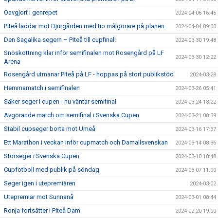
Oavgjort i genrepet
2024-04-06 16:45
Piteå laddar mot Djurgården med tio målgörare på planen
2024-04-04 09:00
Den Sagalika segern – Piteå till cupfinal!
2024-03-30 19:48
Snöskottning klar inför semifinalen mot Rosengård på LF
2024-03-30 12:22
Arena
Rosengård utmanar Piteå på LF - hoppas på stort publikstöd
2024-03-28
Hemmamatch i semifinalen
2024-03-26 05:41
Säker seger i cupen - nu väntar semifinal
2024-03-24 18:22
Avgörande match om semifinal i Svenska Cupen
2024-03-21 08:39
Stabil cupseger borta mot Umeå
2024-03-16 17:37
Ett Marathon i veckan inför cupmatch och Damallsvenskan
2024-03-14 08:36
Storseger i Svenska Cupen
2024-03-10 18:48
Cupfotboll med publik på söndag
2024-03-07 11:00
Seger igen i utepremiären
2024-03-02
Utepremiär mot Sunnanå
2024-03-01 08:44
Ronja fortsätter i Piteå Dam
2024-02-20 19:00