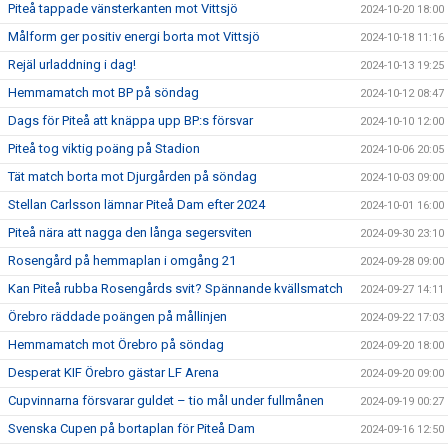
Piteå tappade vänsterkanten mot Vittsjö
2024-10-20 18:00
Målform ger positiv energi borta mot Vittsjö
2024-10-18 11:16
Rejäl urladdning i dag!
2024-10-13 19:25
Hemmamatch mot BP på söndag
2024-10-12 08:47
Dags för Piteå att knäppa upp BP:s försvar
2024-10-10 12:00
Piteå tog viktig poäng på Stadion
2024-10-06 20:05
Tät match borta mot Djurgården på söndag
2024-10-03 09:00
Stellan Carlsson lämnar Piteå Dam efter 2024
2024-10-01 16:00
Piteå nära att nagga den långa segersviten
2024-09-30 23:10
Rosengård på hemmaplan i omgång 21
2024-09-28 09:00
Kan Piteå rubba Rosengårds svit? Spännande kvällsmatch
2024-09-27 14:11
Örebro räddade poängen på mållinjen
2024-09-22 17:03
Hemmamatch mot Örebro på söndag
2024-09-20 18:00
Desperat KIF Örebro gästar LF Arena
2024-09-20 09:00
Cupvinnarna försvarar guldet – tio mål under fullmånen
2024-09-19 00:27
Svenska Cupen på bortaplan för Piteå Dam
2024-09-16 12:50