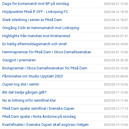
Dags för bortamatch mot BP på söndag
2023-04-21 15:00
Höjdpunkter Piteå IF DFF - Linköping FC
2023-04-16 18:50
Stark inledning i serien av Piteå Dam
2023-04-16 18:07
Omgång 3 blir en hemmamatch mot Linköping
2023-04-14 15:00
Highlights från matchen mot Kristianstad
2023-04-03 07:47
En härlig eftermiddagsmatch och vinst!
2023-04-02 18:00
Hemmapremiär för Piteå Dam i Obos Damallsvenskan
2023-03-31 15:00
Oavgjort i premiären
2023-03-24 20:30
Bortapremiär i Obos Damallsvenskan för Piteå Dam
2023-03-23 10:00
Påminnelse om Studio Upptakt 2023
2023-03-23 08:00
Cupen tog slut i semin
2023-03-19 16:05
Blir det tredje gången gillt?
2023-03-17 13:00
Nu är lottning inför semifinal klar
2023-03-13 11:04
Piteå Dam spelar semifinal i Svenska Cupen
2023-03-12 17:13
Piteå Dam spelar i Nolia Airdome på söndag
2023-03-10 13:03
Kvartsfinalen i Svenska Cupen skall avgöras i helgen
2023-03-10 13:00