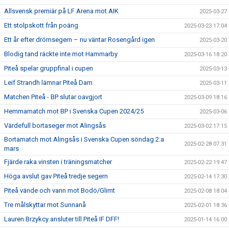
Allsvensk premiär på LF Arena mot AIK
2025-03-27
Ett stolpskott från poäng
2025-03-23 17:04
Ett år efter drömsegern – nu väntar Rosengård igen
2025-03-20
Blodig tand räckte inte mot Hammarby
2025-03-16 18:20
Piteå spelar gruppfinal i cupen
2025-03-13
Leif Strandh lämnar Piteå Dam
2025-03-11
Matchen Piteå - BP slutar oavgjort
2025-03-09 18:16
Hemmamatch mot BP i Svenska Cupen 2024/25
2025-03-06
Värdefull bortaseger mot Alingsås
2025-03-02 17:15
Bortamatch mot Alingsås i Svenska Cupen söndag 2:a
2025-02-28 07:31
mars
Fjärde raka vinsten i träningsmatcher
2025-02-22 19:47
Höga avslut gav Piteå tredje segern
2025-02-14 17:30
Piteå vände och vann mot Bodö/Glimt
2025-02-08 18:04
Tre målskyttar mot Sunnanå
2025-02-01 18:36
Lauren Brzykcy ansluter till Piteå IF DFF!
2025-01-14 16:00