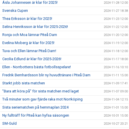
Ásla Johannesen är klar för 2025!
2024-11-28 12:00
Svenska Cupen
2024-11-27 18:38
Thea Eriksson är klar för 2025!
2024-11-23 12:00
Selina Henriksson är klar för 2025-2026!
2024-11-22 12:00
Ronja och Moa lämnar Piteå Dam
2024-11-20 12:00
Evelina Moberg är klar för 2025!
2024-11-19 12:00
Tuva och Ellen lämnar Piteå Dam!
2024-11-18 12:00
Cecilia Edlund är klar för 2025-2026!
2024-11-17 18:00
Ellen - Norrbottens bästa fotbollsspelare!
2024-11-16 10:10
Fredrik Bernhardsson blir ny huvudtränare i Piteå Dam
2024-11-11 15:00
Starkt jobb sista matchen
2024-11-09 17:41
”Bara att köra på” för sista matchen med laget
2024-11-07 09:00
Två minuter som gav fjärde raka mot Norrköping
2024-11-04 12:15
Sista seriematchen på hemmaplan 2024
2024-11-01 15:00
Ny fullträff för Piteå kan hyfsa säsongen
2024-10-31 15:00
SM-Guld
2024-10-27 20:21