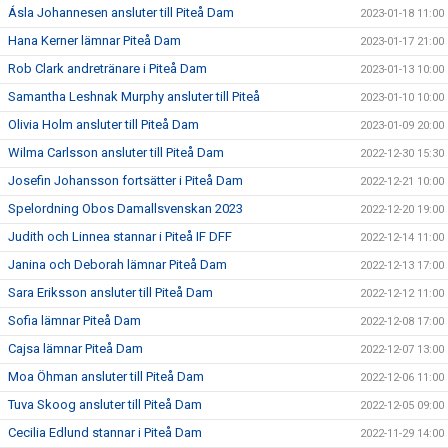
Ásla Johannesen ansluter till Piteå Dam
2023-01-18 11:00
Hana Kerner lämnar Piteå Dam
2023-01-17 21:00
Rob Clark andretränare i Piteå Dam
2023-01-13 10:00
Samantha Leshnak Murphy ansluter till Piteå
2023-01-10 10:00
Olivia Holm ansluter till Piteå Dam
2023-01-09 20:00
Wilma Carlsson ansluter till Piteå Dam
2022-12-30 15:30
Josefin Johansson fortsätter i Piteå Dam
2022-12-21 10:00
Spelordning Obos Damallsvenskan 2023
2022-12-20 19:00
Judith och Linnea stannar i Piteå IF DFF
2022-12-14 11:00
Janina och Deborah lämnar Piteå Dam
2022-12-13 17:00
Sara Eriksson ansluter till Piteå Dam
2022-12-12 11:00
Sofia lämnar Piteå Dam
2022-12-08 17:00
Cajsa lämnar Piteå Dam
2022-12-07 13:00
Moa Öhman ansluter till Piteå Dam
2022-12-06 11:00
Tuva Skoog ansluter till Piteå Dam
2022-12-05 09:00
Cecilia Edlund stannar i Piteå Dam
2022-11-29 14:00