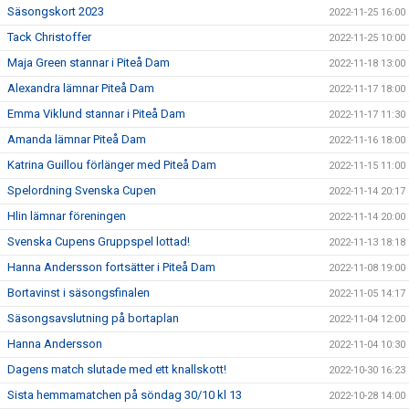
Säsongskort 2023
2022-11-25 16:00
Tack Christoffer
2022-11-25 10:00
Maja Green stannar i Piteå Dam
2022-11-18 13:00
Alexandra lämnar Piteå Dam
2022-11-17 18:00
Emma Viklund stannar i Piteå Dam
2022-11-17 11:30
Amanda lämnar Piteå Dam
2022-11-16 18:00
Katrina Guillou förlänger med Piteå Dam
2022-11-15 11:00
Spelordning Svenska Cupen
2022-11-14 20:17
Hlin lämnar föreningen
2022-11-14 20:00
Svenska Cupens Gruppspel lottad!
2022-11-13 18:18
Hanna Andersson fortsätter i Piteå Dam
2022-11-08 19:00
Bortavinst i säsongsfinalen
2022-11-05 14:17
Säsongsavslutning på bortaplan
2022-11-04 12:00
Hanna Andersson
2022-11-04 10:30
Dagens match slutade med ett knallskott!
2022-10-30 16:23
Sista hemmamatchen på söndag 30/10 kl 13
2022-10-28 14:00