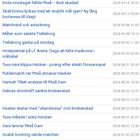
Enda misstaget fällde Piteå – Ikidi skadad
2024-09-14 18:22
Skall Emma lyckas med ett snabbt mål igen? Ny lång
2024-09-12 09:00
bortaresa till Växjö
Matchvärd och avtackning
2024-09-08 21:05
Målen som sänkte Trelleborg
2024-09-08 19:10
Trelleborg gästar på söndag
2024-09-06 11:00
Höstpremiär på LF Arena: Dags att hitta maskorna i
2024-09-05 09:00
målnätet
Tuva nära klippa Häcken - poäng efter starkt försvarsspel
2024-08-31 20:44
Publikmatch när Piteå utmanar Häcken
2024-08-29 09:00
Hannah Tillett ansluter till Piteå Dam
2024-08-26 18:00
Selinas drömträff sänkte Kristianstad
2024-08-25 16:07
2024-08-22 12:00
Hösten startar med ”utlandsresa” mot Kristianstad
2024-08-22 09:00
Tuva målade i sista minuten
2024-08-21 20:07
Sara lämnar Piteå Dam
2024-08-01 12:30
Snabb kontring vände matchen
2024-07-05 22:33