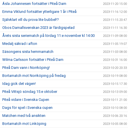
Ásla Johannesen fortsätter i Piteå Dam
2023-11-20 15:00
Emma Viklund fortsätter ytterligare 1 år i Piteå
2023-11-16 12:00
Självklart vill du prova lite bubbel!?
2023-11-15 20:47
Obos Damallsvenskan 2023 är färdigspelad
2023-11-11 16:30
Årets sista seriematch på lördag 11:e november kl 14:00
2023-11-09 08:00
Medalj säkrad i afton
2023-11-05 19:07
Säsongens sista hemmamatch
2023-11-03 08:00
Wilma Carlsson fortsätter i Piteå Dam
2023-10-31 16:00
Piteå Dam vann i Norrköping!
2023-10-20 20:33
Bortamatch mot Norrköping på fredag
2023-10-19 08:00
Idag gick det vägen!
2023-10-15 17:30
Piteå Vittsjö söndag 15:e oktober
2023-10-13 09:00
Piteå vidare i Svenska Cupen
2023-10-11 21:00
Dags för spel i Svenska cupen
2023-10-10 08:00
Matchen med två ansikten
2023-10-06 20:16
Bortamatch mot Linköping
2023-10-05 08:00