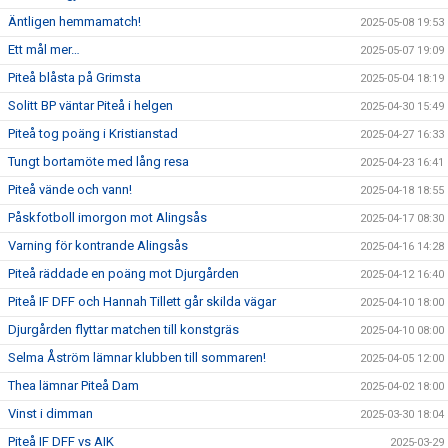
Äntligen hemmamatch!
2025-05-08 19:53
Ett mål mer…
2025-05-07 19:09
Piteå blåsta på Grimsta
2025-05-04 18:19
Solitt BP väntar Piteå i helgen
2025-04-30 15:49
Piteå tog poäng i Kristianstad
2025-04-27 16:33
Tungt bortamöte med lång resa
2025-04-23 16:41
Piteå vände och vann!
2025-04-18 18:55
Påskfotboll imorgon mot Alingsås
2025-04-17 08:30
Varning för kontrande Alingsås
2025-04-16 14:28
Piteå räddade en poäng mot Djurgården
2025-04-12 16:40
Piteå IF DFF och Hannah Tillett går skilda vägar
2025-04-10 18:00
Djurgården flyttar matchen till konstgräs
2025-04-10 08:00
Selma Åström lämnar klubben till sommaren!
2025-04-05 12:00
Thea lämnar Piteå Dam
2025-04-02 18:00
Vinst i dimman
2025-03-30 18:04
Piteå IF DFF vs AIK
2025-03-29