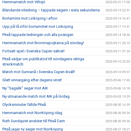
Hemmamatch mot Vittsjö
2025-09-21 17:00
Bländande inledning – tappade segern i sista sekunderna
2025-09-19 22:31
Bortamöte mot Linköping i afton
2025-09-19 16:47
Upp på tå inför bortamötet mot Linköping
2025-09-17 19:31
Piteå tappade ledningen och alla poängen
2025-09-14 18:30
Hemmamatch mot Brommapojkarna på söndag!
2025-09-11 20:10
Fortsatt spel i Svenska Cupen säkrat!
2025-09-11 07:24
Piteå vädjar om publikstöd till söndagens viktiga
2025-09-10 22:03
streckmatch
Match mot Sunnanå i Svenska Cupen ikväll!
2025-09-10 09:07
Glatt vinnargäng efter dagens vinst!
2025-09-06 17:40
Ny ”Sagalik” seger mot AIK
2025-09-06 16:18
Ny utmanande match mot AIK på lördag
2025-09-03 19:29
Olycksminuter fällde Piteå
2025-08-30 16:39
Hemmamatch mot Norrköping idag
2025-08-30 09:34
Ruth Sundquist ansluter till Piteå Dam
2025-08-30 09:30
Piteå jagar ny seger mot Norrköping
2025-08-27 18:21