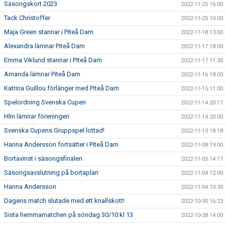
Säsongskort 2023
2022-11-25 16:00
Tack Christoffer
2022-11-25 10:00
Maja Green stannar i Piteå Dam
2022-11-18 13:00
Alexandra lämnar Piteå Dam
2022-11-17 18:00
Emma Viklund stannar i Piteå Dam
2022-11-17 11:30
Amanda lämnar Piteå Dam
2022-11-16 18:00
Katrina Guillou förlänger med Piteå Dam
2022-11-15 11:00
Spelordning Svenska Cupen
2022-11-14 20:17
Hlin lämnar föreningen
2022-11-14 20:00
Svenska Cupens Gruppspel lottad!
2022-11-13 18:18
Hanna Andersson fortsätter i Piteå Dam
2022-11-08 19:00
Bortavinst i säsongsfinalen
2022-11-05 14:17
Säsongsavslutning på bortaplan
2022-11-04 12:00
Hanna Andersson
2022-11-04 10:30
Dagens match slutade med ett knallskott!
2022-10-30 16:23
Sista hemmamatchen på söndag 30/10 kl 13
2022-10-28 14:00