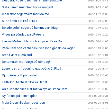
Desperat Rosengård i sista hemmamatchen
2025-11-05 15:48
Sista hemmamatchen för säsongen!
2025-11-03 11:00
Cissi sköt segermålet mot Malmö
2025-11-02 16:08
Skön känsla i Piteå IF DFF!
2025-10-29 13:00
Betydelsefull seger på hemmaplan idag!
2025-10-19 17:59
Vi ses på söndag på LF-Arena
2025-10-16 12:20
Evelina Moberg klar för två nya år i Piteå Dam
2025-10-14 14:00
Piteå Dam och Zacharias Svensson går skilda vägar
2025-10-13 12:00
Stabil vinst i Småland
2025-10-12 20:04
Bortamatch mot Växjö på söndag!
2025-10-10 13:37
Laurens straffräddning gav poäng åt Piteå
2025-10-05 18:37
Djurgårdens IF på besök!
2025-10-02 12:00
Faith Ikidi Michael tillbaka i laget
2025-10-01 18:03
Ásla Johannesen klar för två nya år i Piteå Dam
2025-10-01 13:00
Ny förlust på hemmaplan
2025-09-28 16:31
Maja Green tillbaka i laget igen
2025-09-24 18:03