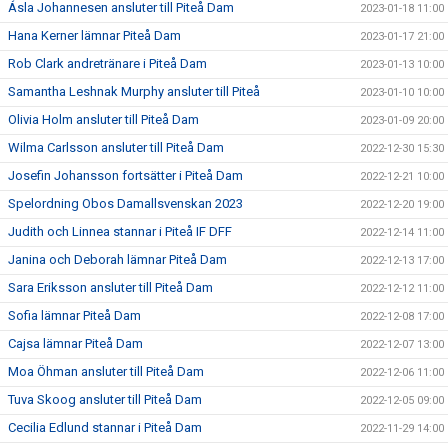
Ásla Johannesen ansluter till Piteå Dam
2023-01-18 11:00
Hana Kerner lämnar Piteå Dam
2023-01-17 21:00
Rob Clark andretränare i Piteå Dam
2023-01-13 10:00
Samantha Leshnak Murphy ansluter till Piteå
2023-01-10 10:00
Olivia Holm ansluter till Piteå Dam
2023-01-09 20:00
Wilma Carlsson ansluter till Piteå Dam
2022-12-30 15:30
Josefin Johansson fortsätter i Piteå Dam
2022-12-21 10:00
Spelordning Obos Damallsvenskan 2023
2022-12-20 19:00
Judith och Linnea stannar i Piteå IF DFF
2022-12-14 11:00
Janina och Deborah lämnar Piteå Dam
2022-12-13 17:00
Sara Eriksson ansluter till Piteå Dam
2022-12-12 11:00
Sofia lämnar Piteå Dam
2022-12-08 17:00
Cajsa lämnar Piteå Dam
2022-12-07 13:00
Moa Öhman ansluter till Piteå Dam
2022-12-06 11:00
Tuva Skoog ansluter till Piteå Dam
2022-12-05 09:00
Cecilia Edlund stannar i Piteå Dam
2022-11-29 14:00