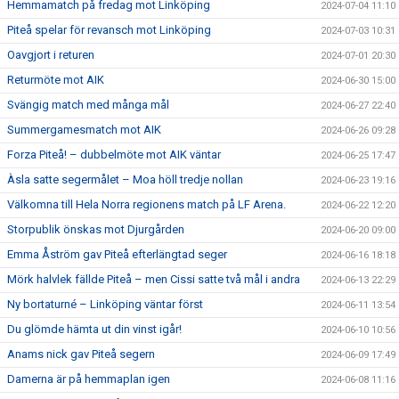
Hemmamatch på fredag mot Linköping
2024-07-04 11:10
Piteå spelar för revansch mot Linköping
2024-07-03 10:31
Oavgjort i returen
2024-07-01 20:30
Returmöte mot AIK
2024-06-30 15:00
Svängig match med många mål
2024-06-27 22:40
Summergamesmatch mot AIK
2024-06-26 09:28
Forza Piteå! – dubbelmöte mot AIK väntar
2024-06-25 17:47
Àsla satte segermålet – Moa höll tredje nollan
2024-06-23 19:16
Välkomna till Hela Norra regionens match på LF Arena.
2024-06-22 12:20
Storpublik önskas mot Djurgården
2024-06-20 09:00
Emma Åström gav Piteå efterlängtad seger
2024-06-16 18:18
Mörk halvlek fällde Piteå – men Cissi satte två mål i andra
2024-06-13 22:29
Ny bortaturné – Linköping väntar först
2024-06-11 13:54
Du glömde hämta ut din vinst igår!
2024-06-10 10:56
Anams nick gav Piteå segern
2024-06-09 17:49
Damerna är på hemmaplan igen
2024-06-08 11:16