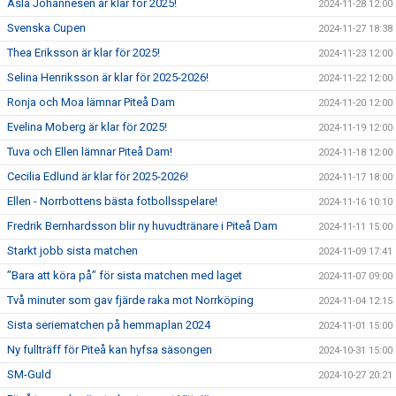
Ásla Johannesen är klar för 2025!
2024-11-28 12:00
Svenska Cupen
2024-11-27 18:38
Thea Eriksson är klar för 2025!
2024-11-23 12:00
Selina Henriksson är klar för 2025-2026!
2024-11-22 12:00
Ronja och Moa lämnar Piteå Dam
2024-11-20 12:00
Evelina Moberg är klar för 2025!
2024-11-19 12:00
Tuva och Ellen lämnar Piteå Dam!
2024-11-18 12:00
Cecilia Edlund är klar för 2025-2026!
2024-11-17 18:00
Ellen - Norrbottens bästa fotbollsspelare!
2024-11-16 10:10
Fredrik Bernhardsson blir ny huvudtränare i Piteå Dam
2024-11-11 15:00
Starkt jobb sista matchen
2024-11-09 17:41
”Bara att köra på” för sista matchen med laget
2024-11-07 09:00
Två minuter som gav fjärde raka mot Norrköping
2024-11-04 12:15
Sista seriematchen på hemmaplan 2024
2024-11-01 15:00
Ny fullträff för Piteå kan hyfsa säsongen
2024-10-31 15:00
SM-Guld
2024-10-27 20:21