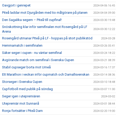
Oavgjort i genrepet
2024-04-06 16:45
Piteå laddar mot Djurgården med tio målgörare på planen
2024-04-04 09:00
Den Sagalika segern – Piteå till cupfinal!
2024-03-30 19:48
Snöskottning klar inför semifinalen mot Rosengård på LF
2024-03-30 12:22
Arena
Rosengård utmanar Piteå på LF - hoppas på stort publikstöd
2024-03-28
Hemmamatch i semifinalen
2024-03-26 05:41
Säker seger i cupen - nu väntar semifinal
2024-03-24 18:22
Avgörande match om semifinal i Svenska Cupen
2024-03-21 08:39
Stabil cupseger borta mot Umeå
2024-03-16 17:37
Ett Marathon i veckan inför cupmatch och Damallsvenskan
2024-03-14 08:36
Storseger i Svenska Cupen
2024-03-10 18:48
Cupfotboll med publik på söndag
2024-03-07 11:00
Seger igen i utepremiären
2024-03-02
Utepremiär mot Sunnanå
2024-03-01 08:44
Ronja fortsätter i Piteå Dam
2024-02-20 19:00