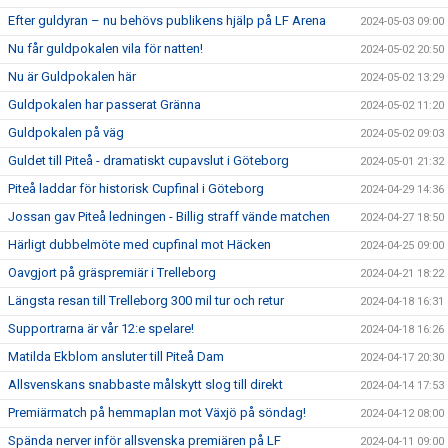
Efter guldyran – nu behövs publikens hjälp på LF Arena
2024-05-03 09:00
Nu får guldpokalen vila för natten!
2024-05-02 20:50
Nu är Guldpokalen här
2024-05-02 13:29
Guldpokalen har passerat Gränna
2024-05-02 11:20
Guldpokalen på väg
2024-05-02 09:03
Guldet till Piteå - dramatiskt cupavslut i Göteborg
2024-05-01 21:32
Piteå laddar för historisk Cupfinal i Göteborg
2024-04-29 14:36
Jossan gav Piteå ledningen - Billig straff vände matchen
2024-04-27 18:50
Härligt dubbelmöte med cupfinal mot Häcken
2024-04-25 09:00
Oavgjort på gräspremiär i Trelleborg
2024-04-21 18:22
Längsta resan till Trelleborg 300 mil tur och retur
2024-04-18 16:31
Supportrarna är vår 12:e spelare!
2024-04-18 16:26
Matilda Ekblom ansluter till Piteå Dam
2024-04-17 20:30
Allsvenskans snabbaste målskytt slog till direkt
2024-04-14 17:53
Premiärmatch på hemmaplan mot Växjö på söndag!
2024-04-12 08:00
Spända nerver inför allsvenska premiären på LF
2024-04-11 09:00