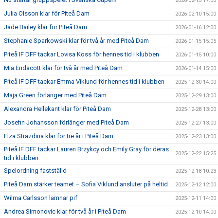
2026-02-13 17:00
Julia Olsson klar för Piteå Dam
2026-02-10 15:00
Jade Bailey klar för Piteå Dam
2026-01-16 12:00
Stephanie Sparkowski klar för två år med Piteå Dam
2026-01-15 15:05
Piteå IF DFF tackar Lovisa Koss för hennes tid i klubben
2026-01-15 10:00
Mia Endacott klar för två år med Piteå Dam
2026-01-14 15:00
Piteå IF DFF tackar Emma Viklund för hennes tid i klubben
2025-12-30 14:00
Maja Green förlänger med Piteå Dam
2025-12-29 13:00
Alexandra Hellekant klar för Piteå Dam
2025-12-28 13:00
Josefin Johansson förlänger med Piteå Dam
2025-12-27 13:00
Elza Strazdina klar för tre år i Piteå Dam
2025-12-23 13:00
Piteå IF DFF tackar Lauren Brzykcy och Emily Gray för deras
2025-12-22 15:25
tid i klubben
Spelordning fastställd
2025-12-18 10:23
Piteå Dam stärker teamet – Sofia Viklund ansluter på heltid
2025-12-12 12:00
Wilma Carlsson lämnar pif
2025-12-11 14:00
Andrea Simonovic klar för två år i Piteå Dam
2025-12-10 14:00