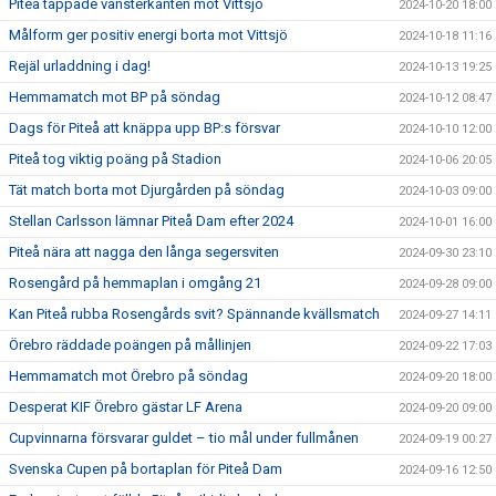
Piteå tappade vänsterkanten mot Vittsjö
2024-10-20 18:00
Målform ger positiv energi borta mot Vittsjö
2024-10-18 11:16
Rejäl urladdning i dag!
2024-10-13 19:25
Hemmamatch mot BP på söndag
2024-10-12 08:47
Dags för Piteå att knäppa upp BP:s försvar
2024-10-10 12:00
Piteå tog viktig poäng på Stadion
2024-10-06 20:05
Tät match borta mot Djurgården på söndag
2024-10-03 09:00
Stellan Carlsson lämnar Piteå Dam efter 2024
2024-10-01 16:00
Piteå nära att nagga den långa segersviten
2024-09-30 23:10
Rosengård på hemmaplan i omgång 21
2024-09-28 09:00
Kan Piteå rubba Rosengårds svit? Spännande kvällsmatch
2024-09-27 14:11
Örebro räddade poängen på mållinjen
2024-09-22 17:03
Hemmamatch mot Örebro på söndag
2024-09-20 18:00
Desperat KIF Örebro gästar LF Arena
2024-09-20 09:00
Cupvinnarna försvarar guldet – tio mål under fullmånen
2024-09-19 00:27
Svenska Cupen på bortaplan för Piteå Dam
2024-09-16 12:50