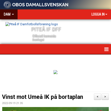
DAM
LOGGA IN
PITEÅ IF DFF
Officiell hemsida
Damlaget
HEM
NYHETER
VÅRA PARTNERS
MEDIA OCH ACKREDITERING
Vinst mot Umeå IK på bortaplan
<
>
KALENDER
2022-09-19 21:35