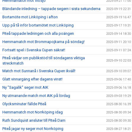
Hemmamatch mot Vittsjö
2025-09-21 17:00
Bländande inledning – tappade segern i sista sekunderna
2025-09-19 22:31
Bortamöte mot Linköping i afton
2025-09-19 16:47
Upp på tå inför bortamötet mot Linköping
2025-09-17 19:31
Piteå tappade ledningen och alla poängen
2025-09-14 18:30
Hemmamatch mot Brommapojkarna på söndag!
2025-09-11 20:10
Fortsatt spel i Svenska Cupen säkrat!
2025-09-11 07:24
Piteå vädjar om publikstöd till söndagens viktiga
2025-09-10 22:03
streckmatch
Match mot Sunnanå i Svenska Cupen ikväll!
2025-09-10 09:07
Glatt vinnargäng efter dagens vinst!
2025-09-06 17:40
Ny ”Sagalik” seger mot AIK
2025-09-06 16:18
Ny utmanande match mot AIK på lördag
2025-09-03 19:29
Olycksminuter fällde Piteå
2025-08-30 16:39
Hemmamatch mot Norrköping idag
2025-08-30 09:34
Ruth Sundquist ansluter till Piteå Dam
2025-08-30 09:30
Piteå jagar ny seger mot Norrköping
2025-08-27 18:21