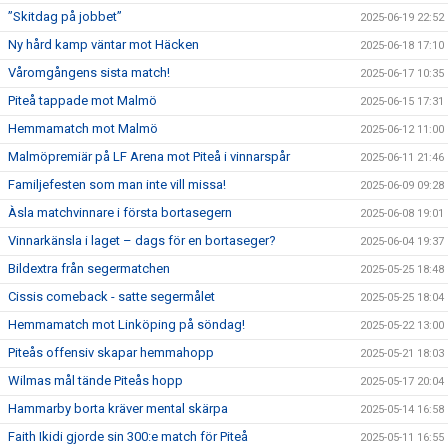
”Skitdag på jobbet”
2025-06-19 22:52
Ny hård kamp väntar mot Häcken
2025-06-18 17:10
Våromgångens sista match!
2025-06-17 10:35
Piteå tappade mot Malmö
2025-06-15 17:31
Hemmamatch mot Malmö
2025-06-12 11:00
Malmöpremiär på LF Arena mot Piteå i vinnarspår
2025-06-11 21:46
Familjefesten som man inte vill missa!
2025-06-09 09:28
Àsla matchvinnare i första bortasegern
2025-06-08 19:01
Vinnarkänsla i laget – dags för en bortaseger?
2025-06-04 19:37
Bildextra från segermatchen
2025-05-25 18:48
Cissis comeback - satte segermålet
2025-05-25 18:04
Hemmamatch mot Linköping på söndag!
2025-05-22 13:00
Piteås offensiv skapar hemmahopp
2025-05-21 18:03
Wilmas mål tände Piteås hopp
2025-05-17 20:04
Hammarby borta kräver mental skärpa
2025-05-14 16:58
Faith Ikidi gjorde sin 300:e match för Piteå
2025-05-11 16:55