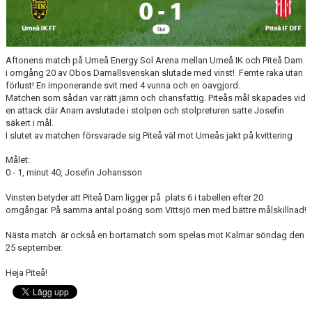
MATCHER
MATCHER & SERIETABELL
Aftonens match på Umeå Energy Sol Arena mellan Umeå IK och Piteå Dam
i omgång 20 av Obos Damallsvenskan slutade med vinst! Femte raka utan
förlust! En imponerande svit med 4 vunna och en oavgjord.
Matchen som sådan var rätt jämn och chansfattig. Piteås mål skapades vid
en attack där Anam avslutade i stolpen och stolpreturen satte Josefin
säkert i mål.
I slutet av matchen försvarade sig Piteå väl mot Umeås jakt på kvittering
Målet:
0 - 1, minut 40, Josefin Johansson
Vinsten betyder att Piteå Dam ligger på plats 6 i tabellen efter 20
omgångar. På samma antal poäng som Vittsjö men med bättre målskillnad!
Nästa match är också en bortamatch som spelas mot Kalmar söndag den
25 september.
Heja Piteå!