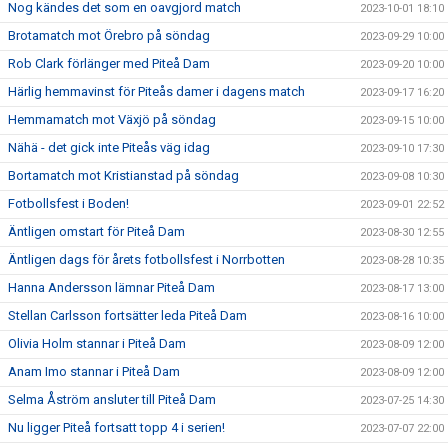
Nog kändes det som en oavgjord match
2023-10-01 18:10
Brotamatch mot Örebro på söndag
2023-09-29 10:00
Rob Clark förlänger med Piteå Dam
2023-09-20 10:00
Härlig hemmavinst för Piteås damer i dagens match
2023-09-17 16:20
Hemmamatch mot Växjö på söndag
2023-09-15 10:00
Nähä - det gick inte Piteås väg idag
2023-09-10 17:30
Bortamatch mot Kristianstad på söndag
2023-09-08 10:30
Fotbollsfest i Boden!
2023-09-01 22:52
Äntligen omstart för Piteå Dam
2023-08-30 12:55
Äntligen dags för årets fotbollsfest i Norrbotten
2023-08-28 10:35
Hanna Andersson lämnar Piteå Dam
2023-08-17 13:00
Stellan Carlsson fortsätter leda Piteå Dam
2023-08-16 10:00
Olivia Holm stannar i Piteå Dam
2023-08-09 12:00
Anam Imo stannar i Piteå Dam
2023-08-09 12:00
Selma Åström ansluter till Piteå Dam
2023-07-25 14:30
Nu ligger Piteå fortsatt topp 4 i serien!
2023-07-07 22:00