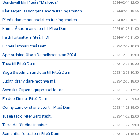
Sundsvall blir Piteås ”Mallorca”
2024-02-14 12:00
Klar seger i säsongens andra träningsmatch
2024-02-10 18:56
Piteås damer har spelat en träningsmatch
2024-02-03 16:21
Emma Åström ansluter till Piteå Dam
2024-01-26 11:00
Faith fortsätter i Piteå IF DFF
2024-01-10 11:00
Linnea lämnar Piteå Dam
2023-12-19 10:00
Spelordning Obos Damallsvenskan 2024
2023-12-15 15:00
Thea till Piteå Dam
2023-12-07 10:30
Saga Swedman ansluter till Piteå Dam
2023-12-06 10:30
Judith drar vidare mot nya mål
2023-12-05 18:00
Svenska Cupens gruppspel lottad
2023-11-25 17:22
En duo lämnar Piteå Dam
2023-11-24 09:00
Conny Lundkvist ansluter till Piteå Dam
2023-11-23 15:00
Tusen tack Peter Bergstedt!
2023-11-22 12:00
Tack Ida för dina insatser!
2023-11-22 09:00
Samantha fortsätter i Piteå Dam
2023-11-21 15:00