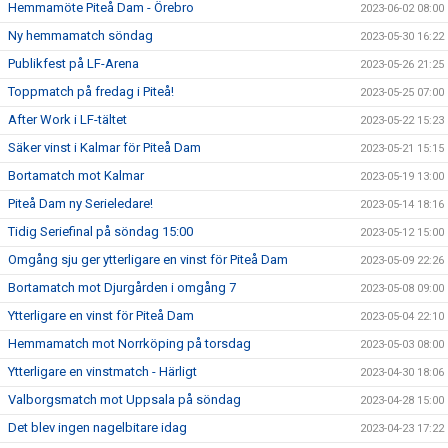
Hemmamöte Piteå Dam - Örebro
2023-06-02 08:00
Ny hemmamatch söndag
2023-05-30 16:22
Publikfest på LF-Arena
2023-05-26 21:25
Toppmatch på fredag i Piteå!
2023-05-25 07:00
After Work i LF-tältet
2023-05-22 15:23
Säker vinst i Kalmar för Piteå Dam
2023-05-21 15:15
Bortamatch mot Kalmar
2023-05-19 13:00
Piteå Dam ny Serieledare!
2023-05-14 18:16
Tidig Seriefinal på söndag 15:00
2023-05-12 15:00
Omgång sju ger ytterligare en vinst för Piteå Dam
2023-05-09 22:26
Bortamatch mot Djurgården i omgång 7
2023-05-08 09:00
Ytterligare en vinst för Piteå Dam
2023-05-04 22:10
Hemmamatch mot Norrköping på torsdag
2023-05-03 08:00
Ytterligare en vinstmatch - Härligt
2023-04-30 18:06
Valborgsmatch mot Uppsala på söndag
2023-04-28 15:00
Det blev ingen nagelbitare idag
2023-04-23 17:22