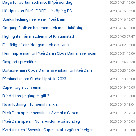
Dags för bortamatch mot BP på söndag
2023-04-21 15:00
Höjdpunkter Piteå IF DFF - Linköping FC
2023-04-16 18:50
Stark inledning i serien av Piteå Dam
2023-04-16 18:07
Omgång 3 blir en hemmamatch mot Linköping
2023-04-14 15:00
Highlights från matchen mot Kristianstad
2023-04-03 07:47
En härlig eftermiddagsmatch och vinst!
2023-04-02 18:00
Hemmapremiär för Piteå Dam i Obos Damallsvenskan
2023-03-31 15:00
Oavgjort i premiären
2023-03-24 20:30
Bortapremiär i Obos Damallsvenskan för Piteå Dam
2023-03-23 10:00
Påminnelse om Studio Upptakt 2023
2023-03-23 08:00
Cupen tog slut i semin
2023-03-19 16:05
Blir det tredje gången gillt?
2023-03-17 13:00
Nu är lottning inför semifinal klar
2023-03-13 11:04
Piteå Dam spelar semifinal i Svenska Cupen
2023-03-12 17:13
Piteå Dam spelar i Nolia Airdome på söndag
2023-03-10 13:03
Kvartsfinalen i Svenska Cupen skall avgöras i helgen
2023-03-10 13:00