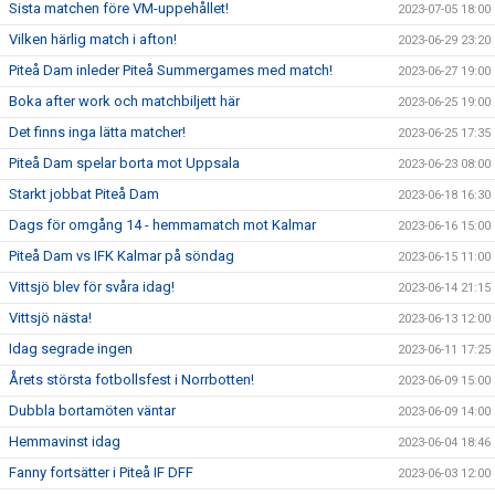
Sista matchen före VM-uppehållet!
2023-07-05 18:00
Vilken härlig match i afton!
2023-06-29 23:20
Piteå Dam inleder Piteå Summergames med match!
2023-06-27 19:00
Boka after work och matchbiljett här
2023-06-25 19:00
Det finns inga lätta matcher!
2023-06-25 17:35
Piteå Dam spelar borta mot Uppsala
2023-06-23 08:00
Starkt jobbat Piteå Dam
2023-06-18 16:30
Dags för omgång 14 - hemmamatch mot Kalmar
2023-06-16 15:00
Piteå Dam vs IFK Kalmar på söndag
2023-06-15 11:00
Vittsjö blev för svåra idag!
2023-06-14 21:15
Vittsjö nästa!
2023-06-13 12:00
Idag segrade ingen
2023-06-11 17:25
Årets största fotbollsfest i Norrbotten!
2023-06-09 15:00
Dubbla bortamöten väntar
2023-06-09 14:00
Hemmavinst idag
2023-06-04 18:46
Fanny fortsätter i Piteå IF DFF
2023-06-03 12:00