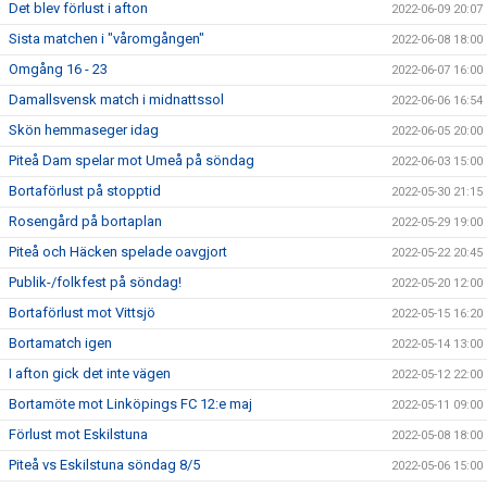
Det blev förlust i afton
2022-06-09 20:07
Sista matchen i "våromgången"
2022-06-08 18:00
Omgång 16 - 23
2022-06-07 16:00
Damallsvensk match i midnattssol
2022-06-06 16:54
Skön hemmaseger idag
2022-06-05 20:00
Piteå Dam spelar mot Umeå på söndag
2022-06-03 15:00
Bortaförlust på stopptid
2022-05-30 21:15
Rosengård på bortaplan
2022-05-29 19:00
Piteå och Häcken spelade oavgjort
2022-05-22 20:45
Publik-/folkfest på söndag!
2022-05-20 12:00
Bortaförlust mot Vittsjö
2022-05-15 16:20
Bortamatch igen
2022-05-14 13:00
I afton gick det inte vägen
2022-05-12 22:00
Bortamöte mot Linköpings FC 12:e maj
2022-05-11 09:00
Förlust mot Eskilstuna
2022-05-08 18:00
Piteå vs Eskilstuna söndag 8/5
2022-05-06 15:00