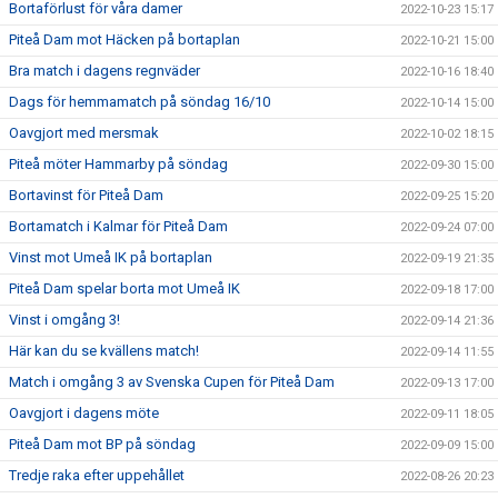
Bortaförlust för våra damer
2022-10-23 15:17
Piteå Dam mot Häcken på bortaplan
2022-10-21 15:00
Bra match i dagens regnväder
2022-10-16 18:40
Dags för hemmamatch på söndag 16/10
2022-10-14 15:00
Oavgjort med mersmak
2022-10-02 18:15
Piteå möter Hammarby på söndag
2022-09-30 15:00
Bortavinst för Piteå Dam
2022-09-25 15:20
Bortamatch i Kalmar för Piteå Dam
2022-09-24 07:00
Vinst mot Umeå IK på bortaplan
2022-09-19 21:35
Piteå Dam spelar borta mot Umeå IK
2022-09-18 17:00
Vinst i omgång 3!
2022-09-14 21:36
Här kan du se kvällens match!
2022-09-14 11:55
Match i omgång 3 av Svenska Cupen för Piteå Dam
2022-09-13 17:00
Oavgjort i dagens möte
2022-09-11 18:05
Piteå Dam mot BP på söndag
2022-09-09 15:00
Tredje raka efter uppehållet
2022-08-26 20:23