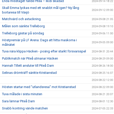
Enda misstaget fällde Piteå – Ikidi skadad
2024-09-14 18:22
Skall Emma lyckas med ett snabbt mål igen? Ny lång
2024-09-12 09:00
bortaresa till Växjö
Matchvärd och avtackning
2024-09-08 21:05
Målen som sänkte Trelleborg
2024-09-08 19:10
Trelleborg gästar på söndag
2024-09-06 11:00
Höstpremiär på LF Arena: Dags att hitta maskorna i
2024-09-05 09:00
målnätet
Tuva nära klippa Häcken - poäng efter starkt försvarsspel
2024-08-31 20:44
Publikmatch när Piteå utmanar Häcken
2024-08-29 09:00
Hannah Tillett ansluter till Piteå Dam
2024-08-26 18:00
Selinas drömträff sänkte Kristianstad
2024-08-25 16:07
2024-08-22 12:00
Hösten startar med ”utlandsresa” mot Kristianstad
2024-08-22 09:00
Tuva målade i sista minuten
2024-08-21 20:07
Sara lämnar Piteå Dam
2024-08-01 12:30
Snabb kontring vände matchen
2024-07-05 22:33