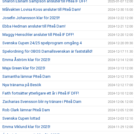
Sharon Esinam Sampson ansluter till Piteå IF DFF!
2025-01-07 12:00
Målvakten Lovisa Koss ansluter till Piteå Dam!
2024-12-30 15:00
Josefin Johansson klar för 2025!!
2024-12-22 12:00
Ebba Hedman ansluter till Piteå Dam!
2024-12-21 12:00
Maggy Henschler ansluter till Piteå IF DFF!
2024-12-20 12:00
Svenska Cupen 24/25 spelprogram omgång 4
2024-12-20 09:30
Spelordning för OBOS Damallsvenskan är fastställd!
2024-12-17 11:30
Emma Åström klar för 2025!
2024-12-14 12:00
Maja Green klar för 2025!
2024-12-13 12:00
Samantha lämnar Piteå Dam
2024-12-12 17:30
Nya tränarna på Besök
2024-12-12 17:00
Faith fortsätter ytterligare ett år i Piteå IF DFF!
2024-12-10 12:00
Zacharias Svensson blir ny tränare i Piteå Dam
2024-12-06 12:00
Rob Clark lämnar Piteå Dam
2024-12-05 12:00
Svenska Cupen lottad
2024-12-03 12:10
Emma Viklund klar för 2025!
2024-11-29 12:00