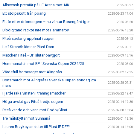
Allsvensk premiär på LF Arena mot AIK
2025-03-27
Ett stolpskott från poäng
2025-03-23 17:04
Ett år efter drömsegern – nu väntar Rosengård igen
2025-03-20
Blodig tand räckte inte mot Hammarby
2025-03-16 18:20
Piteå spelar gruppfinal i cupen
2025-03-13
Leif Strandh lämnar Piteå Dam
2025-03-11
Matchen Piteå - BP slutar oavgjort
2025-03-09 18:16
Hemmamatch mot BP i Svenska Cupen 2024/25
2025-03-06
Värdefull bortaseger mot Alingsås
2025-03-02 17:15
Bortamatch mot Alingsås i Svenska Cupen söndag 2:a
2025-02-28 07:31
mars
Fjärde raka vinsten i träningsmatcher
2025-02-22 19:47
Höga avslut gav Piteå tredje segern
2025-02-14 17:30
Piteå vände och vann mot Bodö/Glimt
2025-02-08 18:04
Tre målskyttar mot Sunnanå
2025-02-01 18:36
Lauren Brzykcy ansluter till Piteå IF DFF!
2025-01-14 16:00