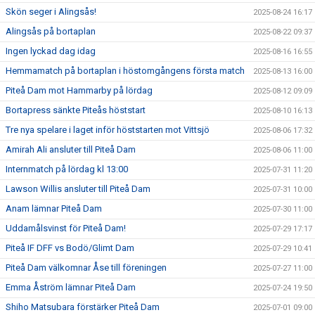
Skön seger i Alingsås!
2025-08-24 16:17
Alingsås på bortaplan
2025-08-22 09:37
Ingen lyckad dag idag
2025-08-16 16:55
Hemmamatch på bortaplan i höstomgångens första match
2025-08-13 16:00
Piteå Dam mot Hammarby på lördag
2025-08-12 09:09
Bortapress sänkte Piteås höststart
2025-08-10 16:13
Tre nya spelare i laget inför höststarten mot Vittsjö
2025-08-06 17:32
Amirah Ali ansluter till Piteå Dam
2025-08-06 11:00
Internmatch på lördag kl 13:00
2025-07-31 11:20
Lawson Willis ansluter till Piteå Dam
2025-07-31 10:00
Anam lämnar Piteå Dam
2025-07-30 11:00
Uddamålsvinst för Piteå Dam!
2025-07-29 17:17
Piteå IF DFF vs Bodö/Glimt Dam
2025-07-29 10:41
Piteå Dam välkomnar Åse till föreningen
2025-07-27 11:00
Emma Åström lämnar Piteå Dam
2025-07-24 19:50
Shiho Matsubara förstärker Piteå Dam
2025-07-01 09:00