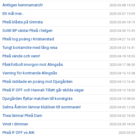
Äntligen hemmamatch!
2025-05-08 19:53
Ett mål mer…
2025-05-07 19:09
Piteå blåsta på Grimsta
2025-05-04 18:19
Solitt BP väntar Piteå i helgen
2025-04-30 15:49
Piteå tog poäng i Kristianstad
2025-04-27 16:33
Tungt bortamöte med lång resa
2025-04-23 16:41
Piteå vände och vann!
2025-04-18 18:55
Påskfotboll imorgon mot Alingsås
2025-04-17 08:30
Varning för kontrande Alingsås
2025-04-16 14:28
Piteå räddade en poäng mot Djurgården
2025-04-12 16:40
Piteå IF DFF och Hannah Tillett går skilda vägar
2025-04-10 18:00
Djurgården flyttar matchen till konstgräs
2025-04-10 08:00
Selma Åström lämnar klubben till sommaren!
2025-04-05 12:00
Thea lämnar Piteå Dam
2025-04-02 18:00
Vinst i dimman
2025-03-30 18:04
Piteå IF DFF vs AIK
2025-03-29