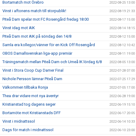
Bortamatch mot Örebro
2022-08-25 13:00
Vinst i aftonens match till storpublik!
2022-08-19 21:33
Piteå Dam spelar mot FC Rosengård fredag 18:00
2022-08-17 15:00
Vinst idag mot AIK
2022-08-14 18:15
Piteå Dam mot AIK på söndag den 14/8
2022-08-12 15:00
Samla era kollegor/vänner för en Kick Off Rosengård
2022-08-12 10:42
OBOS Damallsvenskan liga-app premiär
2022-08-11 19:00
Träningsmatch mellan Piteå Dam och Umeå IK lördag 6/8
2022-08-05 13:00
Vinst i Stora Coop Cup Damer Final
2022-07-28 07:00
Nichole Persson lämnar Piteå Dam
2022-07-25 17:29
Välkommen tillbaka Ronja
2022-07-05 17:00
Thea drar vidare mot nya äventyr
2022-06-28 19:00
Kristianstad tog dagens seger
2022-06-19 15:10
Bortamöte mot Kristianstads DFF
2022-06-17 20:05
Vinst i midnattssol
2022-06-14 10:33
Dags för match i midnattssol
2022-06-10 23:00