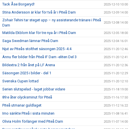
Tack Åse Borgeryd!
2025-12-10 10:00
Stina Andersson är klar för två år i Piteå Dam
2025-12-09 14:00
Zohair Tehini tar steget upp – ny assisterande tränare i Piteå
2025-12-08 14:00
Dam
Matilda Ekblom klar för tre nya år i Piteå Dam
2025-12-05 18:00
Saga Swedman lämnar Piteå Dam
2025-12-04 16:01
Njut av Piteås stolthet säsongen 2025 -4:4
2025-11-20 12:46
Ännu fler bilder från Piteå IF Dam -eliten Del 3
2025-11-20 12:41
Bildextra 2 från året på LF Arena
2025-11-20 12:36
Säsongen 2025 i bilder - del 1
2025-11-20 12:29
Svenska Cupen lottad
2025-11-20 12:10
Serien slutspelad - laget jobbar vidare
2025-11-18 19:00
89:e åter olycksminut för Piteå
2025-11-16 17:50
Piteå utmanar guldlaget
2025-11-12 16:22
Imo sänkte Piteå i sista minuten
2025-11-08 16:41
Olivia Holm förlänger med Piteå Dam
2025-11-07 14:00