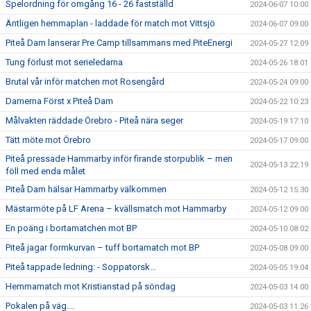
Spelordning för omgång 16 - 26 fastställd
2024-06-07 10:00
Äntligen hemmaplan - laddade för match mot Vittsjö
2024-06-07 09:00
Piteå Dam lanserar Pre Camp tillsammans med PiteEnergi
2024-05-27 12:09
Tung förlust mot serieledarna
2024-05-26 18:01
Brutal vår inför matchen mot Rosengård
2024-05-24 09:00
Damerna Först x Piteå Dam
2024-05-22 10:23
Målvakten räddade Örebro - Piteå nära seger
2024-05-19 17:10
Tätt möte mot Örebro
2024-05-17 09:00
Piteå pressade Hammarby inför firande storpublik – men
2024-05-13 22:19
föll med enda målet
Piteå Dam hälsar Hammarby välkommen
2024-05-12 15:30
Mästarmöte på LF Arena – kvällsmatch mot Hammarby
2024-05-12 09:00
En poäng i bortamatchen mot BP
2024-05-10 08:02
Piteå jagar formkurvan – tuff bortamatch mot BP
2024-05-08 09:00
Piteå tappade ledning: - Soppatorsk…
2024-05-05 19:04
Hemmamatch mot Kristianstad på söndag
2024-05-03 14:00
Pokalen på väg....
2024-05-03 11:26