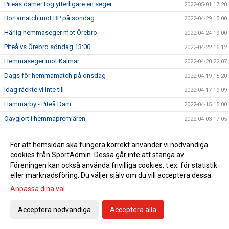
Piteås damer tog ytterligare en seger
2022-05-01 17:20
Bortamatch mot BP på söndag
2022-04-29 15:00
Härlig hemmaseger mot Örebro
2022-04-24 19:00
Piteå vs Örebro söndag 13:00
2022-04-22 16:12
Hemmaseger mot Kalmar
2022-04-20 22:07
Dags för hemmamatch på onsdag
2022-04-19 15:20
Idag räckte vi inte till
2022-04-17 19:09
Hammarby - Piteå Dam
2022-04-15 15:00
Oavgjort i hemmapremiären
2022-04-03 17:05
Första hemmamatchen på söndag
2022-04-01 13:00
För att hemsidan ska fungera korrekt använder vi nödvändiga
Hana Kerner ansluter till Piteå IF DFF
2022-03-31 22:56
cookies från SportAdmin. Dessa går inte att stänga av.
Kansliet öppet 10-11 imorgon, fredag!
2022-03-31 19:07
Föreningen kan också använda frivilliga cookies, t.ex. för statistik
eller marknadsföring. Du väljer själv om du vill acceptera dessa.
En mycket bra start!
2022-03-27 19:38
Anpassa dina val
Premiär på söndag
2022-03-25 17:30
Upptaktsträff Obos Damallsvenskan 2022
2022-03-24 10:30
Acceptera nödvändiga
Acceptera alla
Se alla matcher från Obos Damallsvenskan 2022
2022-03-23 11:30