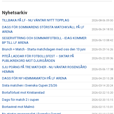
Nyhetsarkiv
TILLBAKA PÅ LF - NU VÄNTAR NYTT TOPPLAG
2026-08-06 09:00
DAGS FÖR SOMMARENS STÖRSTA MATCHKVÄLL PÅ LF
2026-06-24 18:55
ARENA
SEGERVITTRING OCH SOMMARFOTBOLL - IDAG KOMMER
2026-06-13 08:42
BP TILL LF ARENA
Brunch + Match - Starta matchdagen med oss den 13 juni
2026-05-29 16:26
PITEÅ LADDAR FÖR FOTBOLLSFEST – SIKTAR PÅ
2026-05-22 09:36
PUBLIKREKORD MOT DJURGÅRDEN
SJU POÄNG PÅ TRE MATCHER - NU VÄNTAR ROSENGÅRD
2026-05-06 17:38
HEMMA
DAGS FÖR NY HEMMAMATCH PÅ LF ARENA
2026-04-23 15:28
Sista matchen i Svenska Cupen 25/26
2026-03-14 20:24
Bortaförlust mot Kristianstad
2026-02-22 15:20
Dags för match 2 i cupen
2026-02-20 15:15
Bortavinst mot Malmö
2026-02-15 15:01
Nu startar gruppspelet i Svenska Cupen!