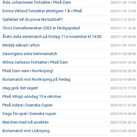
Ásla Johannesen fortsätter i Piteå Dam
2023-11-20 15:00
Emma Viklund fortsätter ytterligare 1 år i Piteå
2023-11-16 12:00
Självklart vill du prova lite bubbel!?
2023-11-15 20:47
Obos Damallsvenskan 2023 är färdigspelad
2023-11-11 16:30
Årets sista seriematch på lördag 11:e november kl 14:00
2023-11-09 08:00
Medalj säkrad i afton
2023-11-05 19:07
Säsongens sista hemmamatch
2023-11-03 08:00
Wilma Carlsson fortsätter i Piteå Dam
2023-10-31 16:00
Piteå Dam vann i Norrköping!
2023-10-20 20:33
Bortamatch mot Norrköping på fredag
2023-10-19 08:00
Idag gick det vägen!
2023-10-15 17:30
Piteå Vittsjö söndag 15:e oktober
2023-10-13 09:00
Piteå vidare i Svenska Cupen
2023-10-11 21:00
Dags för spel i Svenska cupen
2023-10-10 08:00
Matchen med två ansikten
2023-10-06 20:16
Bortamatch mot Linköping
2023-10-05 08:00