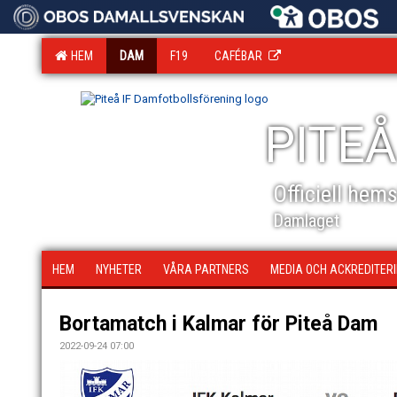
HEM
DAM
F19
CAFÉBAR
PITEÅ
Officiell hem
Damlaget
HEM
NYHETER
VÅRA PARTNERS
MEDIA OCH ACKREDITER
Bortamatch i Kalmar för Piteå Dam
2022-09-24 07:00