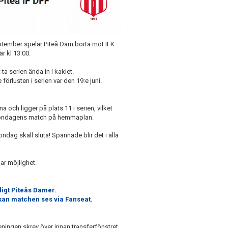
ptember spelar Piteå Dam borta mot IFK
 kl 13:00.
ta serien ända in i kaklet.
förlusten i serien var den 19:e juni.
 och ligger på plats 11 i serien, vilket
r söndagens match på hemmaplan.
ndag skall sluta! Spännade blir det i alla
ar möjlighet.
igt Piteås
Damer.
kan matchen ses via Fanseat.
eningen skrev över innan transferfönstret