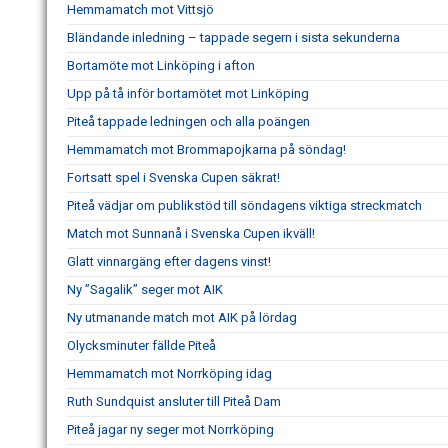
Hemmamatch mot Vittsjö
Bländande inledning – tappade segern i sista sekunderna
Bortamöte mot Linköping i afton
Upp på tå inför bortamötet mot Linköping
Piteå tappade ledningen och alla poängen
Hemmamatch mot Brommapojkarna på söndag!
Fortsatt spel i Svenska Cupen säkrat!
Piteå vädjar om publikstöd till söndagens viktiga streckmatch
Match mot Sunnanå i Svenska Cupen ikväll!
Glatt vinnargäng efter dagens vinst!
Ny ”Sagalik” seger mot AIK
Ny utmanande match mot AIK på lördag
Olycksminuter fällde Piteå
Hemmamatch mot Norrköping idag
Ruth Sundquist ansluter till Piteå Dam
Piteå jagar ny seger mot Norrköping