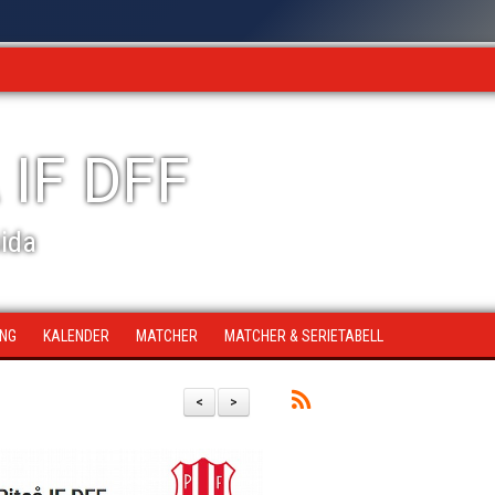
 IF DFF
sida
ING
KALENDER
MATCHER
MATCHER & SERIETABELL
<
>