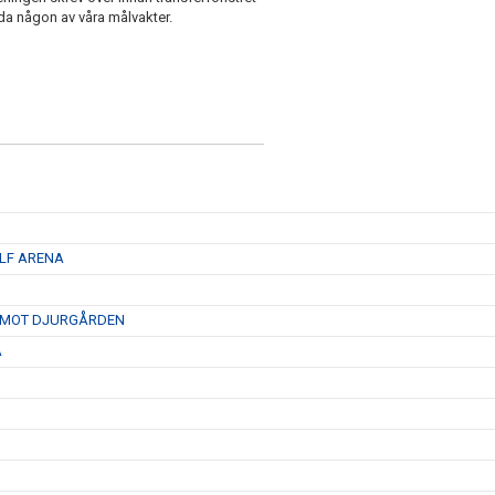
da någon av våra målvakter.
 LF ARENA
D MOT DJURGÅRDEN
A