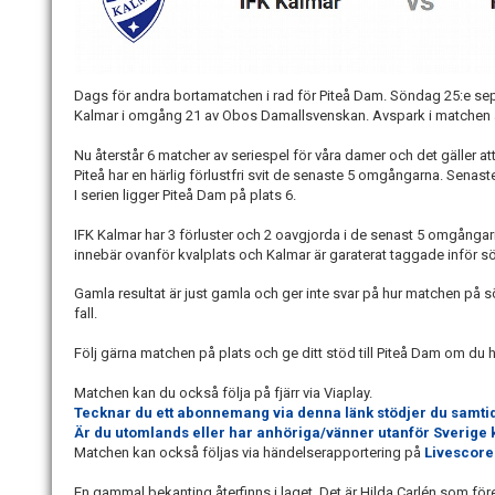
Dags för andra bortamatchen i rad för Piteå Dam. Söndag 25:e se
Kalmar i omgång 21 av Obos Damallsvenskan. Avspark i matchen är
Nu återstår 6 matcher av seriespel för våra damer och det gäller att 
Piteå har en härlig förlustfri svit de senaste 5 omgångarna. Senaste 
I serien ligger Piteå Dam på plats 6.
IFK Kalmar har 3 förluster och 2 oavgjorda i de senast 5 omgångarna
innebär ovanför kvalplats och Kalmar är garaterat taggade infö
Gamla resultat är just gamla och ger inte svar på hur matchen på sö
fall.
Följ gärna matchen på plats och ge ditt stöd till Piteå Dam om du h
Matchen kan du också följa på fjärr via Viaplay.
Tecknar du ett abonnemang via denna länk stödjer du samtid
Är du utomlands eller har anhöriga/vänner utanför Sverige 
Matchen kan också följas via händelserapportering på
Livescore
En gammal bekanting återfinns i laget. Det är Hilda Carlén som för