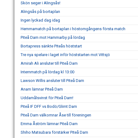
Skön seger i Alingsås!
Alingsås på bortaplan
Ingen lyckad dag idag
Hemmamatch på bortaplan i höstomgångens första match
Piteå Dam mot Hammarby på lördag
Bortapress sänkte Piteås höststart
Tre nya spelare i laget inför höststarten mot Vittsjö
Amirah Ali ansluter till Piteå Dam
Internmatch på lördag kl 13:00
Lawson Willis ansluter till Piteå Dam
Anam lämnar Piteå Dam
Uddamålsvinst för Piteå Dam!
Piteå IF DFF vs Bodö/Glimt Dam
Piteå Dam välkomnar Åse till föreningen
Emma Åström lämnar Piteå Dam
Shiho Matsubara förstärker Piteå Dam