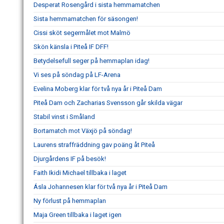
Desperat Rosengård i sista hemmamatchen
Sista hemmamatchen för säsongen!
Cissi sköt segermålet mot Malmö
Skön känsla i Piteå IF DFF!
Betydelsefull seger på hemmaplan idag!
Vi ses på söndag på LF-Arena
Evelina Moberg klar för två nya år i Piteå Dam
Piteå Dam och Zacharias Svensson går skilda vägar
Stabil vinst i Småland
Bortamatch mot Växjö på söndag!
Laurens straffräddning gav poäng åt Piteå
Djurgårdens IF på besök!
Faith Ikidi Michael tillbaka i laget
Ásla Johannesen klar för två nya år i Piteå Dam
Ny förlust på hemmaplan
Maja Green tillbaka i laget igen