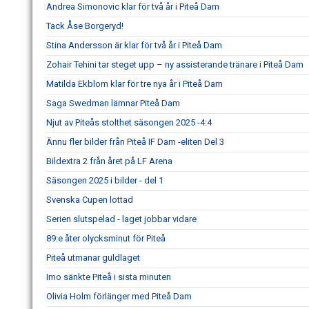
Andrea Simonovic klar för två år i Piteå Dam
Tack Åse Borgeryd!
Stina Andersson är klar för två år i Piteå Dam
Zohair Tehini tar steget upp – ny assisterande tränare i Piteå Dam
Matilda Ekblom klar för tre nya år i Piteå Dam
Saga Swedman lämnar Piteå Dam
Njut av Piteås stolthet säsongen 2025 -4:4
Ännu fler bilder från Piteå IF Dam -eliten Del 3
Bildextra 2 från året på LF Arena
Säsongen 2025 i bilder - del 1
Svenska Cupen lottad
Serien slutspelad - laget jobbar vidare
89:e åter olycksminut för Piteå
Piteå utmanar guldlaget
Imo sänkte Piteå i sista minuten
Olivia Holm förlänger med Piteå Dam