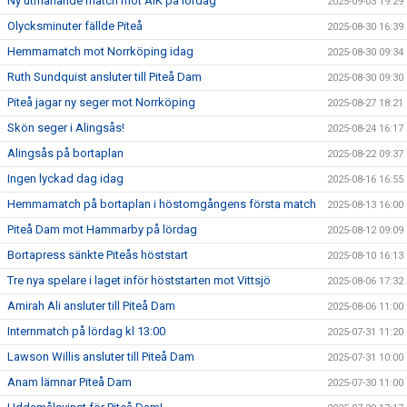
Ny utmanande match mot AIK på lördag
2025-09-03 19:29
Olycksminuter fällde Piteå
2025-08-30 16:39
Hemmamatch mot Norrköping idag
2025-08-30 09:34
Ruth Sundquist ansluter till Piteå Dam
2025-08-30 09:30
Piteå jagar ny seger mot Norrköping
2025-08-27 18:21
Skön seger i Alingsås!
2025-08-24 16:17
Alingsås på bortaplan
2025-08-22 09:37
Ingen lyckad dag idag
2025-08-16 16:55
Hemmamatch på bortaplan i höstomgångens första match
2025-08-13 16:00
Piteå Dam mot Hammarby på lördag
2025-08-12 09:09
Bortapress sänkte Piteås höststart
2025-08-10 16:13
Tre nya spelare i laget inför höststarten mot Vittsjö
2025-08-06 17:32
Amirah Ali ansluter till Piteå Dam
2025-08-06 11:00
Internmatch på lördag kl 13:00
2025-07-31 11:20
Lawson Willis ansluter till Piteå Dam
2025-07-31 10:00
Anam lämnar Piteå Dam
2025-07-30 11:00