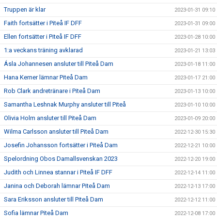
Truppen är klar
2023-01-31 09:10
Faith fortsätter i Piteå IF DFF
2023-01-31 09:00
Ellen fortsätter i Piteå IF DFF
2023-01-28 10:00
1:a veckans träning avklarad
2023-01-21 13:03
Ásla Johannesen ansluter till Piteå Dam
2023-01-18 11:00
Hana Kerner lämnar Piteå Dam
2023-01-17 21:00
Rob Clark andretränare i Piteå Dam
2023-01-13 10:00
Samantha Leshnak Murphy ansluter till Piteå
2023-01-10 10:00
Olivia Holm ansluter till Piteå Dam
2023-01-09 20:00
Wilma Carlsson ansluter till Piteå Dam
2022-12-30 15:30
Josefin Johansson fortsätter i Piteå Dam
2022-12-21 10:00
Spelordning Obos Damallsvenskan 2023
2022-12-20 19:00
Judith och Linnea stannar i Piteå IF DFF
2022-12-14 11:00
Janina och Deborah lämnar Piteå Dam
2022-12-13 17:00
Sara Eriksson ansluter till Piteå Dam
2022-12-12 11:00
Sofia lämnar Piteå Dam
2022-12-08 17:00