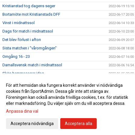
Kristianstad tog dagens seger
2022-06-19 15:10
Bortamöte mot Kristianstads DFF
2022-06-17 20:05
Vinst i midnattssol
2022-06-14 10:33
Dags för match i midnattssol
2022-06-10 23:00
Det blev förlust i afton
2022-06-09 20:07
Sista matchen i "våromgången"
2022-06-08 18:00
Omgång 16 - 23
2022-06-07 16:00
Damallsvensk match i midnattssol
2022-06-06 16:54
Skön hemmaseger idag
2022-06-05 20:00
Piteå Dam spelar mot Umeå på söndag
2022-06-03 15:00
För att hemsidan ska fungera korrekt använder vi nödvändiga
Bortaförlust på stopptid
2022-05-30 21:15
cookies från SportAdmin. Dessa går inte att stänga av.
Föreningen kan också använda frivilliga cookies, t.ex. för statistik
Rosengård på bortaplan
2022-05-29 19:00
eller marknadsföring. Du väljer själv om du vill acceptera dessa.
Piteå och Häcken spelade oavgjort
2022-05-22 20:45
Anpassa dina val
Publik-/folkfest på söndag!
2022-05-20 12:00
Acceptera nödvändiga
Acceptera alla
Bortaförlust mot Vittsjö
2022-05-15 16:20
Bortamatch igen
2022-05-14 13:00