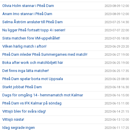
Olivia Holm stannar i Piteå Dam
2023-08-09 12:00
Anam Imo stannar i Piteå Dam
2023-08-09 12:00
Selma Åström ansluter till Piteå Dam
2023-07-25 14:30
Nu ligger Piteå fortsatt topp 4 i serien!
2023-07-07 22:00
Sista matchen före VM-uppehållet!
2023-07-05 18:00
Vilken härlig match i afton!
2023-06-29 23:20
Piteå Dam inleder Piteå Summergames med match!
2023-06-27 19:00
Boka after work och matchbiljett här
2023-06-25 19:00
Det finns inga lätta matcher!
2023-06-25 17:35
Piteå Dam spelar borta mot Uppsala
2023-06-23 08:00
Starkt jobbat Piteå Dam
2023-06-18 16:30
Dags för omgång 14 - hemmamatch mot Kalmar
2023-06-16 15:00
Piteå Dam vs IFK Kalmar på söndag
2023-06-15 11:00
Vittsjö blev för svåra idag!
2023-06-14 21:15
Vittsjö nästa!
2023-06-13 12:00
Idag segrade ingen
2023-06-11 17:25