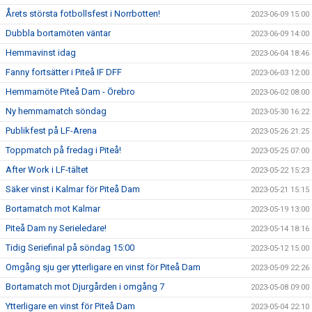
Årets största fotbollsfest i Norrbotten!
2023-06-09 15:00
Dubbla bortamöten väntar
2023-06-09 14:00
Hemmavinst idag
2023-06-04 18:46
Fanny fortsätter i Piteå IF DFF
2023-06-03 12:00
Hemmamöte Piteå Dam - Örebro
2023-06-02 08:00
Ny hemmamatch söndag
2023-05-30 16:22
Publikfest på LF-Arena
2023-05-26 21:25
Toppmatch på fredag i Piteå!
2023-05-25 07:00
After Work i LF-tältet
2023-05-22 15:23
Säker vinst i Kalmar för Piteå Dam
2023-05-21 15:15
Bortamatch mot Kalmar
2023-05-19 13:00
Piteå Dam ny Serieledare!
2023-05-14 18:16
Tidig Seriefinal på söndag 15:00
2023-05-12 15:00
Omgång sju ger ytterligare en vinst för Piteå Dam
2023-05-09 22:26
Bortamatch mot Djurgården i omgång 7
2023-05-08 09:00
Ytterligare en vinst för Piteå Dam
2023-05-04 22:10