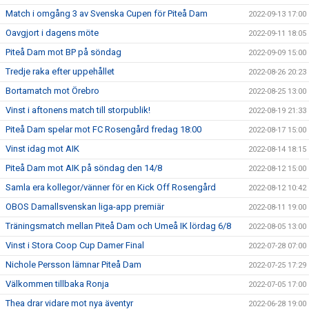
Match i omgång 3 av Svenska Cupen för Piteå Dam
2022-09-13 17:00
Oavgjort i dagens möte
2022-09-11 18:05
Piteå Dam mot BP på söndag
2022-09-09 15:00
Tredje raka efter uppehållet
2022-08-26 20:23
Bortamatch mot Örebro
2022-08-25 13:00
Vinst i aftonens match till storpublik!
2022-08-19 21:33
Piteå Dam spelar mot FC Rosengård fredag 18:00
2022-08-17 15:00
Vinst idag mot AIK
2022-08-14 18:15
Piteå Dam mot AIK på söndag den 14/8
2022-08-12 15:00
Samla era kollegor/vänner för en Kick Off Rosengård
2022-08-12 10:42
OBOS Damallsvenskan liga-app premiär
2022-08-11 19:00
Träningsmatch mellan Piteå Dam och Umeå IK lördag 6/8
2022-08-05 13:00
Vinst i Stora Coop Cup Damer Final
2022-07-28 07:00
Nichole Persson lämnar Piteå Dam
2022-07-25 17:29
Välkommen tillbaka Ronja
2022-07-05 17:00
Thea drar vidare mot nya äventyr
2022-06-28 19:00