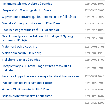
Hemmamatch mot Örebro på söndag
2024-09-20 18:00
Desperat KIF Örebro gästar LF Arena
2024-09-20 09:00
Cupvinnarna försvarar guldet – tio mål under fullmånen
2024-09-19 00:27
Svenska Cupen på bortaplan för Piteå Dam
2024-09-16 12:50
Enda misstaget fällde Piteå – Ikidi skadad
2024-09-14 18:22
Skall Emma lyckas med ett snabbt mål igen? Ny lång
2024-09-12 09:00
bortaresa till Växjö
Matchvärd och avtackning
2024-09-08 21:05
Målen som sänkte Trelleborg
2024-09-08 19:10
Trelleborg gästar på söndag
2024-09-06 11:00
Höstpremiär på LF Arena: Dags att hitta maskorna i
2024-09-05 09:00
målnätet
Tuva nära klippa Häcken - poäng efter starkt försvarsspel
2024-08-31 20:44
Publikmatch när Piteå utmanar Häcken
2024-08-29 09:00
Hannah Tillett ansluter till Piteå Dam
2024-08-26 18:00
Selinas drömträff sänkte Kristianstad
2024-08-25 16:07
2024-08-22 12:00