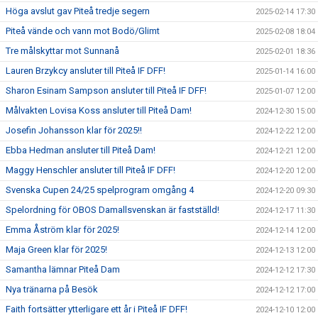
Höga avslut gav Piteå tredje segern
2025-02-14 17:30
Piteå vände och vann mot Bodö/Glimt
2025-02-08 18:04
Tre målskyttar mot Sunnanå
2025-02-01 18:36
Lauren Brzykcy ansluter till Piteå IF DFF!
2025-01-14 16:00
Sharon Esinam Sampson ansluter till Piteå IF DFF!
2025-01-07 12:00
Målvakten Lovisa Koss ansluter till Piteå Dam!
2024-12-30 15:00
Josefin Johansson klar för 2025!!
2024-12-22 12:00
Ebba Hedman ansluter till Piteå Dam!
2024-12-21 12:00
Maggy Henschler ansluter till Piteå IF DFF!
2024-12-20 12:00
Svenska Cupen 24/25 spelprogram omgång 4
2024-12-20 09:30
Spelordning för OBOS Damallsvenskan är fastställd!
2024-12-17 11:30
Emma Åström klar för 2025!
2024-12-14 12:00
Maja Green klar för 2025!
2024-12-13 12:00
Samantha lämnar Piteå Dam
2024-12-12 17:30
Nya tränarna på Besök
2024-12-12 17:00
Faith fortsätter ytterligare ett år i Piteå IF DFF!
2024-12-10 12:00