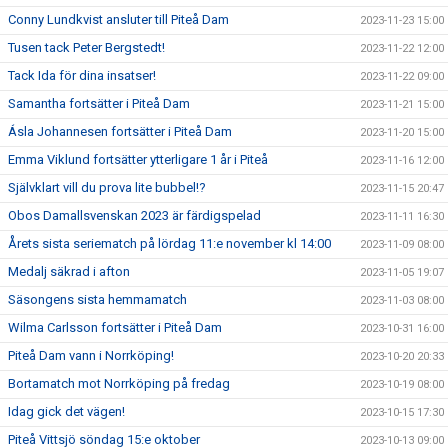
Conny Lundkvist ansluter till Piteå Dam
2023-11-23 15:00
Tusen tack Peter Bergstedt!
2023-11-22 12:00
Tack Ida för dina insatser!
2023-11-22 09:00
Samantha fortsätter i Piteå Dam
2023-11-21 15:00
Ásla Johannesen fortsätter i Piteå Dam
2023-11-20 15:00
Emma Viklund fortsätter ytterligare 1 år i Piteå
2023-11-16 12:00
Självklart vill du prova lite bubbel!?
2023-11-15 20:47
Obos Damallsvenskan 2023 är färdigspelad
2023-11-11 16:30
Årets sista seriematch på lördag 11:e november kl 14:00
2023-11-09 08:00
Medalj säkrad i afton
2023-11-05 19:07
Säsongens sista hemmamatch
2023-11-03 08:00
Wilma Carlsson fortsätter i Piteå Dam
2023-10-31 16:00
Piteå Dam vann i Norrköping!
2023-10-20 20:33
Bortamatch mot Norrköping på fredag
2023-10-19 08:00
Idag gick det vägen!
2023-10-15 17:30
Piteå Vittsjö söndag 15:e oktober
2023-10-13 09:00