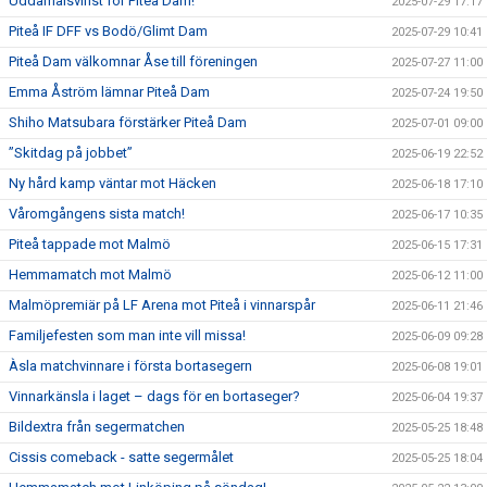
Uddamålsvinst för Piteå Dam!
2025-07-29 17:17
Piteå IF DFF vs Bodö/Glimt Dam
2025-07-29 10:41
Piteå Dam välkomnar Åse till föreningen
2025-07-27 11:00
Emma Åström lämnar Piteå Dam
2025-07-24 19:50
Shiho Matsubara förstärker Piteå Dam
2025-07-01 09:00
”Skitdag på jobbet”
2025-06-19 22:52
Ny hård kamp väntar mot Häcken
2025-06-18 17:10
Våromgångens sista match!
2025-06-17 10:35
Piteå tappade mot Malmö
2025-06-15 17:31
Hemmamatch mot Malmö
2025-06-12 11:00
Malmöpremiär på LF Arena mot Piteå i vinnarspår
2025-06-11 21:46
Familjefesten som man inte vill missa!
2025-06-09 09:28
Àsla matchvinnare i första bortasegern
2025-06-08 19:01
Vinnarkänsla i laget – dags för en bortaseger?
2025-06-04 19:37
Bildextra från segermatchen
2025-05-25 18:48
Cissis comeback - satte segermålet
2025-05-25 18:04