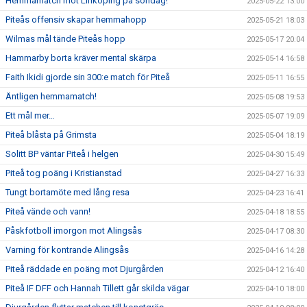
Hemmamatch mot Linköping på söndag!
2025-05-22 13:00
Piteås offensiv skapar hemmahopp
2025-05-21 18:03
Wilmas mål tände Piteås hopp
2025-05-17 20:04
Hammarby borta kräver mental skärpa
2025-05-14 16:58
Faith Ikidi gjorde sin 300:e match för Piteå
2025-05-11 16:55
Äntligen hemmamatch!
2025-05-08 19:53
Ett mål mer…
2025-05-07 19:09
Piteå blåsta på Grimsta
2025-05-04 18:19
Solitt BP väntar Piteå i helgen
2025-04-30 15:49
Piteå tog poäng i Kristianstad
2025-04-27 16:33
Tungt bortamöte med lång resa
2025-04-23 16:41
Piteå vände och vann!
2025-04-18 18:55
Påskfotboll imorgon mot Alingsås
2025-04-17 08:30
Varning för kontrande Alingsås
2025-04-16 14:28
Piteå räddade en poäng mot Djurgården
2025-04-12 16:40
Piteå IF DFF och Hannah Tillett går skilda vägar
2025-04-10 18:00