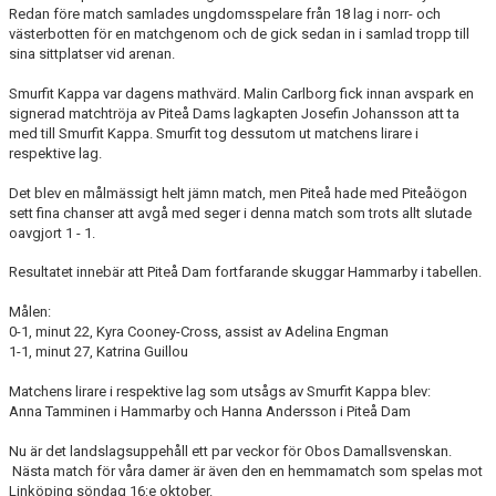
Redan före match samlades ungdomsspelare från 18 lag i norr- och
västerbotten för en matchgenom och de gick sedan in i samlad tropp till
sina sittplatser vid arenan.
Smurfit Kappa var dagens mathvärd. Malin Carlborg fick innan avspark en
signerad matchtröja av Piteå Dams lagkapten Josefin Johansson att ta
med till Smurfit Kappa. Smurfit tog dessutom ut matchens lirare i
respektive lag.
Det blev en målmässigt helt jämn match, men Piteå hade med Piteåögon
sett fina chanser att avgå med seger i denna match som trots allt slutade
oavgjort 1 - 1.
Resultatet innebär att Piteå Dam fortfarande skuggar Hammarby i tabellen.
Målen:
0
-
1, minut 22,
Kyra Cooney-Cross, a
ssist av
Adelina Engman
1-1, minut 27,
Katrina Guillou
Matchens lirare i respektive lag som utsågs av Smurfit Kappa blev:
Anna Tamminen i Hammarby och Hanna Andersson i Piteå Dam
Nu är det landslagsuppehåll ett par veckor för Obos Damallsvenskan.
Nästa match för våra damer är även den en hemmamatch som spelas mot
Linköping söndag 16:e oktober.