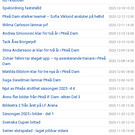
tid i klubben
Spelordning fastställd
2025-12-18 10:23
Piteå Dam stärker teamet – Sofia Viklund ansluter på heltid
2025-12-12 12:00
Wilma Carlsson lämnar pif
2025-12-11 14:00
Andrea Simonovic klar för två år i Piteå Dam
2025-12-10 14:00
Tack Åse Borgeryd!
2025-12-10 10:00
Stina Andersson är klar för två år i Piteå Dam
2025-12-09 14:00
Zohair Tehini tar steget upp – ny assisterande tränare i Piteå
2025-12-08 14:00
Dam
Matilda Ekblom klar för tre nya år i Piteå Dam
2025-12-05 18:00
Saga Swedman lämnar Piteå Dam
2025-12-04 16:01
Njut av Piteås stolthet säsongen 2025 -4:4
2025-11-20 12:46
Ännu fler bilder från Piteå IF Dam -eliten Del 3
2025-11-20 12:41
Bildextra 2 från året på LF Arena
2025-11-20 12:36
Säsongen 2025 i bilder - del 1
2025-11-20 12:29
Svenska Cupen lottad
2025-11-20 12:10
Serien slutspelad - laget jobbar vidare
2025-11-18 19:00