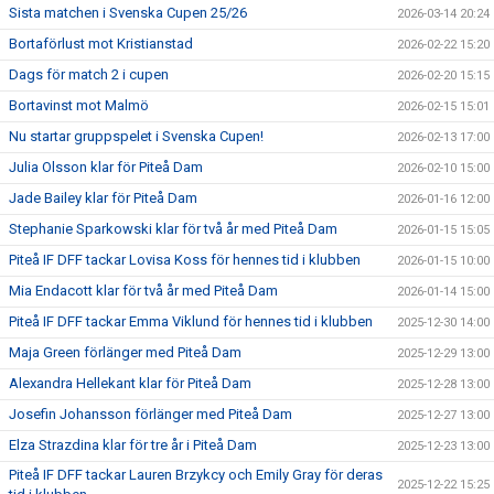
Sista matchen i Svenska Cupen 25/26
2026-03-14 20:24
Bortaförlust mot Kristianstad
2026-02-22 15:20
Dags för match 2 i cupen
2026-02-20 15:15
Bortavinst mot Malmö
2026-02-15 15:01
Nu startar gruppspelet i Svenska Cupen!
2026-02-13 17:00
Julia Olsson klar för Piteå Dam
2026-02-10 15:00
Jade Bailey klar för Piteå Dam
2026-01-16 12:00
Stephanie Sparkowski klar för två år med Piteå Dam
2026-01-15 15:05
Piteå IF DFF tackar Lovisa Koss för hennes tid i klubben
2026-01-15 10:00
Mia Endacott klar för två år med Piteå Dam
2026-01-14 15:00
Piteå IF DFF tackar Emma Viklund för hennes tid i klubben
2025-12-30 14:00
Maja Green förlänger med Piteå Dam
2025-12-29 13:00
Alexandra Hellekant klar för Piteå Dam
2025-12-28 13:00
Josefin Johansson förlänger med Piteå Dam
2025-12-27 13:00
Elza Strazdina klar för tre år i Piteå Dam
2025-12-23 13:00
Piteå IF DFF tackar Lauren Brzykcy och Emily Gray för deras
2025-12-22 15:25