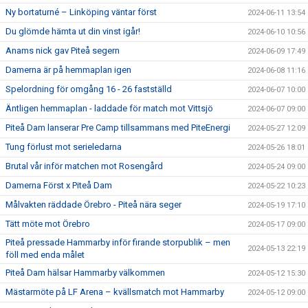
Ny bortaturné – Linköping väntar först
2024-06-11 13:54
Du glömde hämta ut din vinst igår!
2024-06-10 10:56
Anams nick gav Piteå segern
2024-06-09 17:49
Damerna är på hemmaplan igen
2024-06-08 11:16
Spelordning för omgång 16 - 26 fastställd
2024-06-07 10:00
Äntligen hemmaplan - laddade för match mot Vittsjö
2024-06-07 09:00
Piteå Dam lanserar Pre Camp tillsammans med PiteEnergi
2024-05-27 12:09
Tung förlust mot serieledarna
2024-05-26 18:01
Brutal vår inför matchen mot Rosengård
2024-05-24 09:00
Damerna Först x Piteå Dam
2024-05-22 10:23
Målvakten räddade Örebro - Piteå nära seger
2024-05-19 17:10
Tätt möte mot Örebro
2024-05-17 09:00
Piteå pressade Hammarby inför firande storpublik – men
2024-05-13 22:19
föll med enda målet
Piteå Dam hälsar Hammarby välkommen
2024-05-12 15:30
Mästarmöte på LF Arena – kvällsmatch mot Hammarby
2024-05-12 09:00