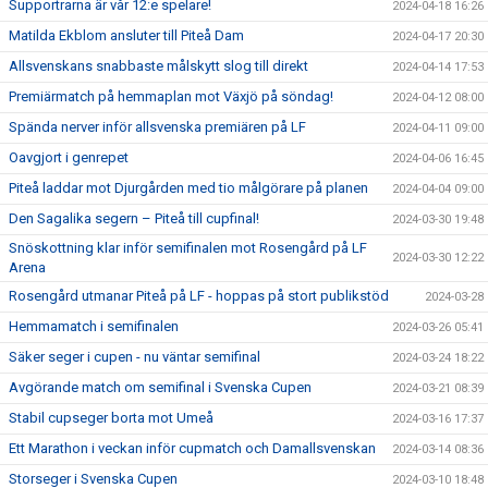
Supportrarna är vår 12:e spelare!
2024-04-18 16:26
Matilda Ekblom ansluter till Piteå Dam
2024-04-17 20:30
Allsvenskans snabbaste målskytt slog till direkt
2024-04-14 17:53
Premiärmatch på hemmaplan mot Växjö på söndag!
2024-04-12 08:00
Spända nerver inför allsvenska premiären på LF
2024-04-11 09:00
Oavgjort i genrepet
2024-04-06 16:45
Piteå laddar mot Djurgården med tio målgörare på planen
2024-04-04 09:00
Den Sagalika segern – Piteå till cupfinal!
2024-03-30 19:48
Snöskottning klar inför semifinalen mot Rosengård på LF
2024-03-30 12:22
Arena
Rosengård utmanar Piteå på LF - hoppas på stort publikstöd
2024-03-28
Hemmamatch i semifinalen
2024-03-26 05:41
Säker seger i cupen - nu väntar semifinal
2024-03-24 18:22
Avgörande match om semifinal i Svenska Cupen
2024-03-21 08:39
Stabil cupseger borta mot Umeå
2024-03-16 17:37
Ett Marathon i veckan inför cupmatch och Damallsvenskan
2024-03-14 08:36
Storseger i Svenska Cupen
2024-03-10 18:48