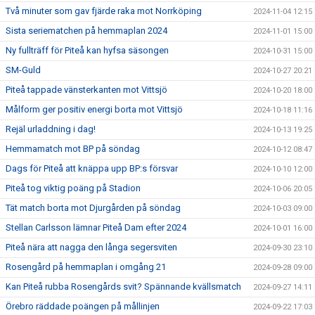
Två minuter som gav fjärde raka mot Norrköping
2024-11-04 12:15
Sista seriematchen på hemmaplan 2024
2024-11-01 15:00
Ny fullträff för Piteå kan hyfsa säsongen
2024-10-31 15:00
SM-Guld
2024-10-27 20:21
Piteå tappade vänsterkanten mot Vittsjö
2024-10-20 18:00
Målform ger positiv energi borta mot Vittsjö
2024-10-18 11:16
Rejäl urladdning i dag!
2024-10-13 19:25
Hemmamatch mot BP på söndag
2024-10-12 08:47
Dags för Piteå att knäppa upp BP:s försvar
2024-10-10 12:00
Piteå tog viktig poäng på Stadion
2024-10-06 20:05
Tät match borta mot Djurgården på söndag
2024-10-03 09:00
Stellan Carlsson lämnar Piteå Dam efter 2024
2024-10-01 16:00
Piteå nära att nagga den långa segersviten
2024-09-30 23:10
Rosengård på hemmaplan i omgång 21
2024-09-28 09:00
Kan Piteå rubba Rosengårds svit? Spännande kvällsmatch
2024-09-27 14:11
Örebro räddade poängen på mållinjen
2024-09-22 17:03