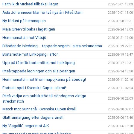
Faith Ikidi Michael tillbaka i laget
2025-10-01 18:03
Ásla Johannesen klar för två nya år i Piteå Dam
2025-10-01 13:00
Ny förlust på hemmaplan
2025-09-28 16:31
Maja Green tillbaka i laget igen
2025-09-24 18:03
Hemmamatch mot Vittsjö
2025-09-21 17:00
Bländande inledning – tappade segern i sista sekunderna
2025-09-19 22:31
Bortamöte mot Linköping i afton
2025-09-19 16:47
Upp på tå inför bortamötet mot Linköping
2025-09-17 19:31
Piteå tappade ledningen och alla poängen
2025-09-14 18:30
Hemmamatch mot Brommapojkarna på söndag!
2025-09-11 20:10
Fortsatt spel i Svenska Cupen säkrat!
2025-09-11 07:24
Piteå vädjar om publikstöd till söndagens viktiga
2025-09-10 22:03
streckmatch
Match mot Sunnanå i Svenska Cupen ikväll!
2025-09-10 09:07
Glatt vinnargäng efter dagens vinst!
2025-09-06 17:40
Ny ”Sagalik” seger mot AIK
2025-09-06 16:18