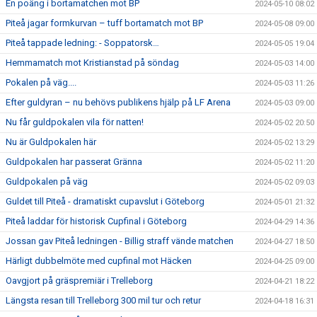
En poäng i bortamatchen mot BP
2024-05-10 08:02
Piteå jagar formkurvan – tuff bortamatch mot BP
2024-05-08 09:00
Piteå tappade ledning: - Soppatorsk…
2024-05-05 19:04
Hemmamatch mot Kristianstad på söndag
2024-05-03 14:00
Pokalen på väg....
2024-05-03 11:26
Efter guldyran – nu behövs publikens hjälp på LF Arena
2024-05-03 09:00
Nu får guldpokalen vila för natten!
2024-05-02 20:50
Nu är Guldpokalen här
2024-05-02 13:29
Guldpokalen har passerat Gränna
2024-05-02 11:20
Guldpokalen på väg
2024-05-02 09:03
Guldet till Piteå - dramatiskt cupavslut i Göteborg
2024-05-01 21:32
Piteå laddar för historisk Cupfinal i Göteborg
2024-04-29 14:36
Jossan gav Piteå ledningen - Billig straff vände matchen
2024-04-27 18:50
Härligt dubbelmöte med cupfinal mot Häcken
2024-04-25 09:00
Oavgjort på gräspremiär i Trelleborg
2024-04-21 18:22
Längsta resan till Trelleborg 300 mil tur och retur
2024-04-18 16:31