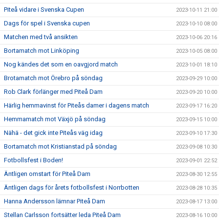
Piteå vidare i Svenska Cupen
2023-10-11 21:00
Dags för spel i Svenska cupen
2023-10-10 08:00
Matchen med två ansikten
2023-10-06 20:16
Bortamatch mot Linköping
2023-10-05 08:00
Nog kändes det som en oavgjord match
2023-10-01 18:10
Brotamatch mot Örebro på söndag
2023-09-29 10:00
Rob Clark förlänger med Piteå Dam
2023-09-20 10:00
Härlig hemmavinst för Piteås damer i dagens match
2023-09-17 16:20
Hemmamatch mot Växjö på söndag
2023-09-15 10:00
Nähä - det gick inte Piteås väg idag
2023-09-10 17:30
Bortamatch mot Kristianstad på söndag
2023-09-08 10:30
Fotbollsfest i Boden!
2023-09-01 22:52
Äntligen omstart för Piteå Dam
2023-08-30 12:55
Äntligen dags för årets fotbollsfest i Norrbotten
2023-08-28 10:35
Hanna Andersson lämnar Piteå Dam
2023-08-17 13:00
Stellan Carlsson fortsätter leda Piteå Dam
2023-08-16 10:00