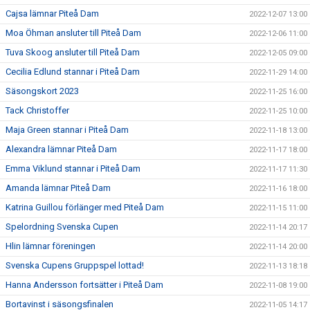
Cajsa lämnar Piteå Dam
2022-12-07 13:00
Moa Öhman ansluter till Piteå Dam
2022-12-06 11:00
Tuva Skoog ansluter till Piteå Dam
2022-12-05 09:00
Cecilia Edlund stannar i Piteå Dam
2022-11-29 14:00
Säsongskort 2023
2022-11-25 16:00
Tack Christoffer
2022-11-25 10:00
Maja Green stannar i Piteå Dam
2022-11-18 13:00
Alexandra lämnar Piteå Dam
2022-11-17 18:00
Emma Viklund stannar i Piteå Dam
2022-11-17 11:30
Amanda lämnar Piteå Dam
2022-11-16 18:00
Katrina Guillou förlänger med Piteå Dam
2022-11-15 11:00
Spelordning Svenska Cupen
2022-11-14 20:17
Hlin lämnar föreningen
2022-11-14 20:00
Svenska Cupens Gruppspel lottad!
2022-11-13 18:18
Hanna Andersson fortsätter i Piteå Dam
2022-11-08 19:00
Bortavinst i säsongsfinalen
2022-11-05 14:17