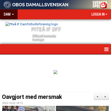
DAM
LOGGA IN
PITEÅ IF DFF
Officiell hemsida
Damlaget
HEM
NYHETER
VÅRA PARTNERS
MEDIA OCH ACKREDITERING
Oavgjort med mersmak
<
>
KALENDER
2022-10-02 18:15