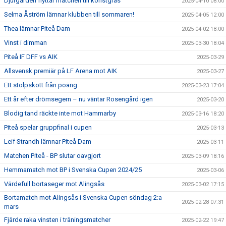
Djurgården flyttar matchen till konstgräs
2025-04-10 08:00
Selma Åström lämnar klubben till sommaren!
2025-04-05 12:00
Thea lämnar Piteå Dam
2025-04-02 18:00
Vinst i dimman
2025-03-30 18:04
Piteå IF DFF vs AIK
2025-03-29
Allsvensk premiär på LF Arena mot AIK
2025-03-27
Ett stolpskott från poäng
2025-03-23 17:04
Ett år efter drömsegern – nu väntar Rosengård igen
2025-03-20
Blodig tand räckte inte mot Hammarby
2025-03-16 18:20
Piteå spelar gruppfinal i cupen
2025-03-13
Leif Strandh lämnar Piteå Dam
2025-03-11
Matchen Piteå - BP slutar oavgjort
2025-03-09 18:16
Hemmamatch mot BP i Svenska Cupen 2024/25
2025-03-06
Värdefull bortaseger mot Alingsås
2025-03-02 17:15
Bortamatch mot Alingsås i Svenska Cupen söndag 2:a
2025-02-28 07:31
mars
Fjärde raka vinsten i träningsmatcher
2025-02-22 19:47