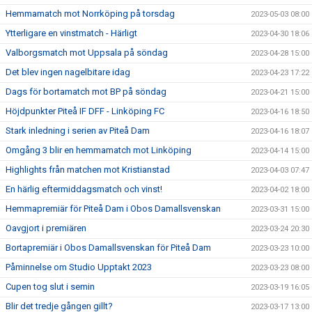
Hemmamatch mot Norrköping på torsdag
2023-05-03 08:00
Ytterligare en vinstmatch - Härligt
2023-04-30 18:06
Valborgsmatch mot Uppsala på söndag
2023-04-28 15:00
Det blev ingen nagelbitare idag
2023-04-23 17:22
Dags för bortamatch mot BP på söndag
2023-04-21 15:00
Höjdpunkter Piteå IF DFF - Linköping FC
2023-04-16 18:50
Stark inledning i serien av Piteå Dam
2023-04-16 18:07
Omgång 3 blir en hemmamatch mot Linköping
2023-04-14 15:00
Highlights från matchen mot Kristianstad
2023-04-03 07:47
En härlig eftermiddagsmatch och vinst!
2023-04-02 18:00
Hemmapremiär för Piteå Dam i Obos Damallsvenskan
2023-03-31 15:00
Oavgjort i premiären
2023-03-24 20:30
Bortapremiär i Obos Damallsvenskan för Piteå Dam
2023-03-23 10:00
Påminnelse om Studio Upptakt 2023
2023-03-23 08:00
Cupen tog slut i semin
2023-03-19 16:05
Blir det tredje gången gillt?
2023-03-17 13:00