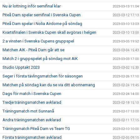
Nu är lottning inför semifinal klar
2023-03-13 11:04
Piteå Dam spelar semifinal i Svenska Cupen
2023-03-12 17:13
Piteå Dam spelar i Nolia Airdome på söndag
2023-03-10 13:03
Kvartsfinalen i Svenska Cupen skall avgöras i helgen
2023-03-10 13:00
2:a vinsten i Svenska Cupens gruppspel
2023-03-05 19:52
Matchen AIK - Piteå Dam går att se
2023-03-04 15:43
Match 2 i gruppspelet på söndag mot AIK
2023-03-03 17:00
Studio Upptakt 2023
2023-03-02 15:30
Seger i första tävlingsmatchen för säsongen
2023-02-26 17:10
Matchen på söndag kan du se via ditt abonnemang
2023-02-24 19:45
Dags för match i Svenska Cupen
2023-02-24 14:00
Tredje träningsmatchen avklarad
2023-02-18 15:10
Träningsmatch mot Sunnanå
2023-02-17 13:00
Andra träningsmatchen avklarad
2023-02-11 17:15
Träningsmatch Piteå Dam vs Team TG
2023-02-10 10:00
Första träningsmatchen avklarad
2023-02-05 09:15