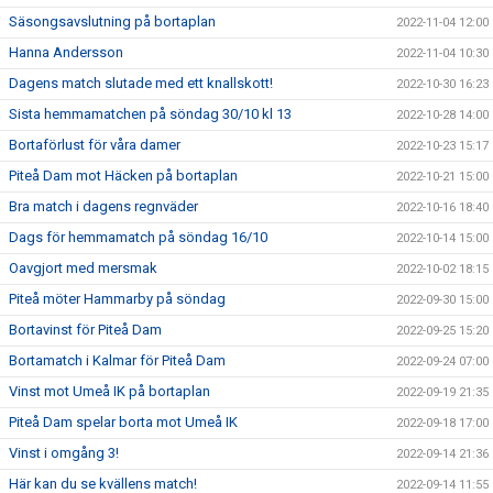
Säsongsavslutning på bortaplan
2022-11-04 12:00
Hanna Andersson
2022-11-04 10:30
Dagens match slutade med ett knallskott!
2022-10-30 16:23
Sista hemmamatchen på söndag 30/10 kl 13
2022-10-28 14:00
Bortaförlust för våra damer
2022-10-23 15:17
Piteå Dam mot Häcken på bortaplan
2022-10-21 15:00
Bra match i dagens regnväder
2022-10-16 18:40
Dags för hemmamatch på söndag 16/10
2022-10-14 15:00
Oavgjort med mersmak
2022-10-02 18:15
Piteå möter Hammarby på söndag
2022-09-30 15:00
Bortavinst för Piteå Dam
2022-09-25 15:20
Bortamatch i Kalmar för Piteå Dam
2022-09-24 07:00
Vinst mot Umeå IK på bortaplan
2022-09-19 21:35
Piteå Dam spelar borta mot Umeå IK
2022-09-18 17:00
Vinst i omgång 3!
2022-09-14 21:36
Här kan du se kvällens match!
2022-09-14 11:55