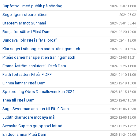
Cupfotboll med publik på söndag
2024-03-07 11:00
Seger igen i utepremiären
2024-03-02
Utepremiär mot Sunnanå
2024-03-01 08:44
Ronja fortsätter i Piteå Dam
2024-02-20 19:00
Sundsvall blir Piteås ”Mallorca”
2024-02-14 12:00
Klar seger i säsongens andra träningsmatch
2024-02-10 18:56
Piteås damer har spelat en träningsmatch
2024-02-03 16:21
Emma Åström ansluter till Piteå Dam
2024-01-26 11:00
Faith fortsätter i Piteå IF DFF
2024-01-10 11:00
Linnea lämnar Piteå Dam
2023-12-19 10:00
Spelordning Obos Damallsvenskan 2024
2023-12-15 15:00
Thea till Piteå Dam
2023-12-07 10:30
Saga Swedman ansluter till Piteå Dam
2023-12-06 10:30
Judith drar vidare mot nya mål
2023-12-05 18:00
Svenska Cupens gruppspel lottad
2023-11-25 17:22
En duo lämnar Piteå Dam
2023-11-24 09:00