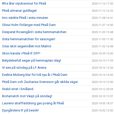
89:e åter olycksminut för Piteå
2025-11-16 17:50
Piteå utmanar guldlaget
2025-11-12 16:22
Imo sänkte Piteå i sista minuten
2025-11-08 16:41
Olivia Holm förlänger med Piteå Dam
2025-11-07 14:00
Desperat Rosengård i sista hemmamatchen
2025-11-05 15:48
Sista hemmamatchen för säsongen!
2025-11-03 11:00
Cissi sköt segermålet mot Malmö
2025-11-02 16:08
Skön känsla i Piteå IF DFF!
2025-10-29 13:00
Betydelsefull seger på hemmaplan idag!
2025-10-19 17:59
Vi ses på söndag på LF-Arena
2025-10-16 12:20
Evelina Moberg klar för två nya år i Piteå Dam
2025-10-14 14:00
Piteå Dam och Zacharias Svensson går skilda vägar
2025-10-13 12:00
Stabil vinst i Småland
2025-10-12 20:04
Bortamatch mot Växjö på söndag!
2025-10-10 13:37
Laurens straffräddning gav poäng åt Piteå
2025-10-05 18:37
Djurgårdens IF på besök!
2025-10-02 12:00