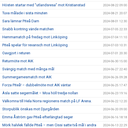
Hösten startar med ”utlandsresa” mot Kristianstad
2024-08-22 09:00
Tuva målade i sista minuten
2024-08-21 20:07
Sara lämnar Piteå Dam
2024-08-01 12:30
Snabb kontring vände matchen
2024-07-05 22:33
Hemmamatch på fredag mot Linköping
2024-07-04 11:10
Piteå spelar för revansch mot Linköping
2024-07-03 10:31
Oavgjort i returen
2024-07-01 20:30
Returmöte mot AIK
2024-06-30 15:00
Svängig match med många mål
2024-06-27 22:40
Summergamesmatch mot AIK
2024-06-26 09:28
Forza Piteå! – dubbelmöte mot AIK väntar
2024-06-25 17:47
Àsla satte segermålet – Moa höll tredje nollan
2024-06-23 19:16
Välkomna till Hela Norra regionens match på LF Arena.
2024-06-22 12:20
Storpublik önskas mot Djurgården
2024-06-20 09:00
Emma Åström gav Piteå efterlängtad seger
2024-06-16 18:18
Mörk halvlek fällde Piteå – men Cissi satte två mål i andra
2024-06-13 22:29