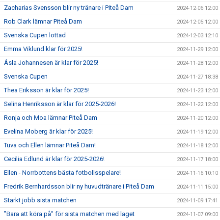
Zacharias Svensson blir ny tränare i Piteå Dam
2024-12-06 12:00
Rob Clark lämnar Piteå Dam
2024-12-05 12:00
Svenska Cupen lottad
2024-12-03 12:10
Emma Viklund klar för 2025!
2024-11-29 12:00
Ásla Johannesen är klar för 2025!
2024-11-28 12:00
Svenska Cupen
2024-11-27 18:38
Thea Eriksson är klar för 2025!
2024-11-23 12:00
Selina Henriksson är klar för 2025-2026!
2024-11-22 12:00
Ronja och Moa lämnar Piteå Dam
2024-11-20 12:00
Evelina Moberg är klar för 2025!
2024-11-19 12:00
Tuva och Ellen lämnar Piteå Dam!
2024-11-18 12:00
Cecilia Edlund är klar för 2025-2026!
2024-11-17 18:00
Ellen - Norrbottens bästa fotbollsspelare!
2024-11-16 10:10
Fredrik Bernhardsson blir ny huvudtränare i Piteå Dam
2024-11-11 15:00
Starkt jobb sista matchen
2024-11-09 17:41
”Bara att köra på” för sista matchen med laget
2024-11-07 09:00