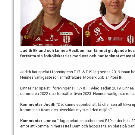
Judith Eklund och Linnea Vestbom har lämnat glädjande besked 
fortsätta sin fotbollskarriär med oss och har tecknat ett avt
Judith har spelat i föreningens F17- & F19-lag sedan 2019 innan hon
Hennes vanligaste roll är mittfältare. Moderklubb är Piteå IF.
Linnea har spelat i föreningens F17- & F19-lag sedan 2019. Linnea f
sommaren 2022 och fortsätter även 2023. Hennes vanligaste roll ä
Kommentar Judith
"Det känns superkul att få chansen att kliva u
kommer att trivas och utvecklas mycket i den miljön."
Kommentar Linnea
”Jag spelade matcher med F19 under hela 2
emot att komma in mer i Piteå Dam och hoppas ta en plats på bä