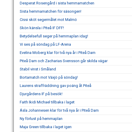
Desperat Rosengård i sista hemmamatchen
Sista hemmamatchen för säsongen!
Cissi sköt segermålet mot Malmö
Skön känsla i Piteå IF DFF!
Betydelsefull seger på hemmaplan idag!
Vi ses på söndag på LF-Arena
Evelina Moberg klar för två nya år i Piteå Dam
Piteå Dam och Zacharias Svensson går skilda vägar
Stabil vinst i Småland
Bortamatch mot Växjö på söndag!
Laurens straffräddning gav poäng åt Piteå
Djurgårdens IF på besök!
Faith Ikidi Michael tillbaka i laget
Ásla Johannesen klar för två nya år i Piteå Dam
Ny förlust på hemmaplan
Maja Green tillbaka i laget igen