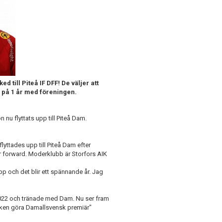
till Piteå IF DFF! De väljer att
al på 1 år med föreningen.
 nu flyttats upp till Piteå Dam.
lyttades upp till Piteå Dam efter
r forward. Moderklubb är Storfors AIK
pp och det blir ett spännande år. Jag
022 och tränade med Dam. Nu ser fram
nken göra Damallsvensk premiär"