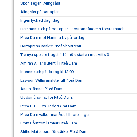
Skön seger i Alingsås!
Alingsås på bortaplan
Ingen lyckad dag idag
Hemmamatch på bortaplan i höstomgångens första match
Piteå Dam mot Hammarby på lördag
Bortapress sänkte Piteås höststart
Tre nya spelare i laget inför höststarten mot Vittsjö
Amirah Ali ansluter till Piteå Dam
Internmatch på lördag kl 13:00
Lawson Willis ansluter till Piteå Dam
Anam lämnar Piteå Dam
Uddamålsvinst för Piteå Dam!
Piteå IF DFF vs Bodö/Glimt Dam
Piteå Dam välkomnar Åse till föreningen
Emma Åström lämnar Piteå Dam
Shiho Matsubara förstärker Piteå Dam