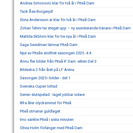
Andrea Simonovic klar för två år i Piteå Dam
Tack Åse Borgeryd!
Stina Andersson är klar för två år i Piteå Dam
Zohair Tehini tar steget upp – ny assisterande tränare i Piteå Dam
Matilda Ekblom klar för tre nya år i Piteå Dam
Saga Swedman lämnar Piteå Dam
Njut av Piteås stolthet säsongen 2025 -4:4
Ännu fler bilder från Piteå IF Dam -eliten Del 3
Bildextra 2 från året på LF Arena
Säsongen 2025 i bilder - del 1
Svenska Cupen lottad
Serien slutspelad - laget jobbar vidare
89:e åter olycksminut för Piteå
Piteå utmanar guldlaget
Imo sänkte Piteå i sista minuten
Olivia Holm förlänger med Piteå Dam