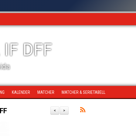
 IF DFF
sida
ING
KALENDER
MATCHER
MATCHER & SERIETABELL
DFF
<
>