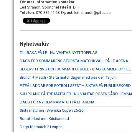
För mer information kontakta:
Leif Strandh, Sportchef Piteå IF DFF
Telefon
:
070-881 41 68
E-post:
leif.strandh@pitea.se
Nyhetsarkiv
TILLBAKA PÅ LF - NU VÄNTAR NYTT TOPPLAG
DAGS FÖR SOMMARENS STÖRSTA MATCHKVÄLL PÅ LF ARENA
SEGERVITTRING OCH SOMMARFOTBOLL - IDAG KOMMER BP TILL
Brunch + Match - Starta matchdagen med oss den 13 juni
PITEÅ LADDAR FÖR FOTBOLLSFEST – SIKTAR PÅ PUBLIKREKOR
SJU POÄNG PÅ TRE MATCHER - NU VÄNTAR ROSENGÅRD HEMM
DAGS FÖR NY HEMMAMATCH PÅ LF ARENA
Sista matchen i Svenska Cupen 25/26
Bortaförlust mot Kristianstad
Dags för match 2 i cupen