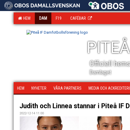
HEM
DAM
F19
CAFÉBAR
PITEÅ
Officiell hem
Damlaget
HEM
NYHETER
VÅRA PARTNERS
MEDIA OCH ACKREDITER
Judith och Linnea stannar i Piteå IF 
2022-12-14 11:00