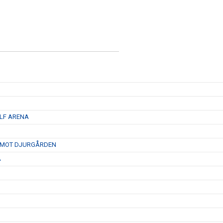
 LF ARENA
D MOT DJURGÅRDEN
A