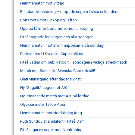
Hemmamatch mot Vittsjö
Bländande inledning – tappade segern i sista sekunderna
Bortamöte mot Linköping i afton
Upp på tå inför bortamötet mot Linköping
Piteå tappade ledningen och alla poängen
Hemmamatch mot Brommapojkarna på söndag!
Fortsatt spel i Svenska Cupen säkrat!
Piteå vädjar om publikstöd till söndagens viktiga streckmatch
Match mot Sunnanå i Svenska Cupen ikväll!
Glatt vinnargäng efter dagens vinst!
Ny ”Sagalik” seger mot AIK
Ny utmanande match mot AIK på lördag
Olycksminuter fällde Piteå
Hemmamatch mot Norrköping idag
Ruth Sundquist ansluter till Piteå Dam
Piteå jagar ny seger mot Norrköping